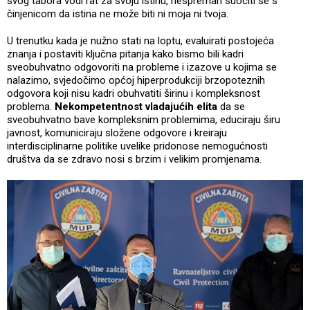
svog tabora vodi rat za svoju istinu, nespreman suočiti se s
činjenicom da istina ne može biti ni moja ni tvoja.
U trenutku kada je nužno stati na loptu, evaluirati postojeća
znanja i postaviti ključna pitanja kako bismo bili kadri
sveobuhvatno odgovoriti na probleme i izazove u kojima se
nalazimo, svjedočimo općoj hiperprodukciji brzopoteznih
odgovora koji nisu kadri obuhvatiti širinu i kompleksnost
problema.
Nekompetentnost vladajućih elita
da se
sveobuhvatno bave kompleksnim problemima, educiraju širu
javnost, komuniciraju složene odgovore i kreiraju
interdisciplinarne politike uvelike pridonose nemogućnosti
društva da se zdravo nosi s brzim i velikim promjenama.