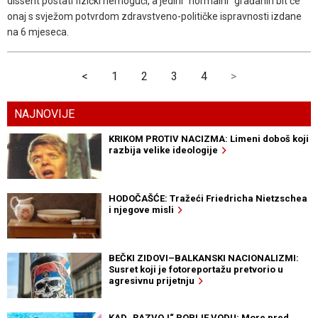
dissent postati fizički nemogući, a jedini "normalni" građanin bit će
onaj s svježom potvrdom zdravstveno-političke ispravnosti izdane
na 6 mjeseca.
<
1
2
3
4
>
NAJNOVIJE
KRIKOM PROTIV NACIZMA: Limeni doboš koji
razbija velike ideologije
HODOČAŠĆE: Tražeći Friedricha Nietzschea
i njegove misli
BEČKI ZIDOVI–BALKANSKI NACIONALIZMI:
Susret koji je fotoreportažu pretvorio u
agresivnu prijetnju
KAD „RAZVOJ“ POPIJE VODU: More pred