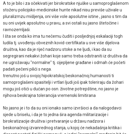
A to je bilo i za očekivati jer birokratske njuške u samoproglašenom
stožeru policijsko-medicinske hunte nikad nisu previše uživale u
pluralizmzu mišljenja, oni više vole apsolutne istine , jasno s tim da
su oni uvijek apsolutno u pravu, a svi ostali su jasno štetočine i
ravnozemljaši.
I šta se onda ko ima tu nečemu čuditi i posljednjoj eskalaciji togh
ludila tj. uvođenju obveznih kovid-certifikata u sve više dijelova
društva, kao da je riječ nadzoru stoke a ne ljudi, i kao da su
segregirani nekakvi žohari koje samo treba odstraniti iz društva da
ne ugrožavaju "normalne" tj. cijepljene građane i odmah će početi
padati pečeni pilići s nega.
trenutno još u svojoj hipokratskoj beskonačnoj humanosti ti
samoproglašeni spasitelji i vrtlari ljudi još ipak toleriraju da žohari
mogu još otići u dućan po osn. životne potrepštine, no jasno je
njihova beskrajna tolerancija vremenski limitirana
No jasno je i to da su oni ionako samo izvršioci a da nalogodavci
sjede u briselu, i da je to jedna šira agenda militarizacije i
birokratizacije društva i pretvaranje u državu nadzora i
beskonačnog izvanrednog stanja, u kojoj će nekadašnja kritika i