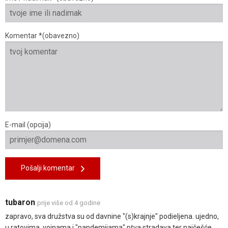
Komentar *(obavezno)
E-mail (opcija)
Pošalji komentar
tubaron
prije više od 4 godine
zapravo, sva družstva su od davnine "(s)krajnje" podieljena. ujedno,
u ratovima, vojnama i "pandemijama" pṙva stradava ter najčešće