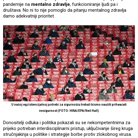
pandemije na
mentalno zdravlje
, funkcioniranje ljudi pa i
društava. No ni to nije pomoglo da pitanju mentalnog zdravlja
damo adekvatniji prioritet.
U našoj egzistencijalnoj potrebi za sigurnošću trebali bismo naučiti prihvaćati
nesigurnost (FOTO: HINA/EPA/Neil Hall)
Donositelji odluka i politika pokazali su se nekompetentnima za
prijeko potreban interdisciplinarni pristup, uključivanje šireg kruga
stručnjakinja u politike i strategije borbe protiv zlokobnog virusa.