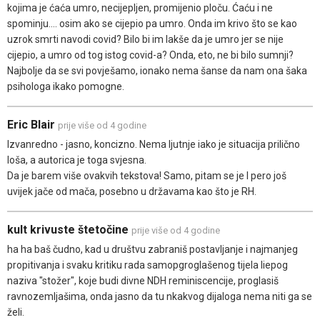
kojima je ćaća umro, necijepljen, promijenio ploču. Ćaću i ne
spominju.... osim ako se cijepio pa umro. Onda im krivo što se kao
uzrok smrti navodi covid? Bilo bi im lakše da je umro jer se nije
cijepio, a umro od tog istog covid-a? Onda, eto, ne bi bilo sumnji?
Najbolje da se svi povješamo, ionako nema šanse da nam ona šaka
psihologa ikako pomogne.
Eric Blair
prije više od 4 godine
Izvanredno - jasno, koncizno. Nema ljutnje iako je situacija prilično
loša, a autorica je toga svjesna.
Da je barem više ovakvih tekstova! Samo, pitam se je l pero još
uvijek jače od mača, posebno u državama kao što je RH.
kult krivuste štetočine
prije više od 4 godine
ha ha baš čudno, kad u društvu zabraniš postavljanje i najmanjeg
propitivanja i svaku kritiku rada samopgroglašenog tijela liepog
naziva "stožer", koje budi divne NDH reminiscencije, proglasiš
ravnozemljašima, onda jasno da tu nkakvog dijaloga nema niti ga se
želi.