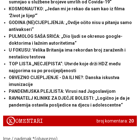
sumnjao u službene brojeve umrlih od Covida-19“
KOSMONAUTKO: „Jedan mi je rekao da sam kao iz filma
'Život je lijep'“
GODINA (NE)CIJEPLJENJA: „Ovdje očito nisu u pitanju samo
antivakseri“
PULMOLOG SAŠA SRIĆA: „Dio ljudi se okrenuo google-
doktorima i lažnim autoritetima“
U FOKUSU: Velika Britanija ima rekordan broj zaraženih i
nestašicu testova
TOP LISTA „NECJEPISTA“: Utvrde koje drži HDZ među
najgorima su po procijepljenosti
OBVEZNO CIJEPLJENJE - DA ILI NE?: Danska iskustva
imunizacije
PANDEMIJSKA PLEJLISTA: Virusi nad Jugoslavijom
RAVNATELJ KLINIKE ZA DJEČJE BOLESTI: „Logično je da je
pandemija ostavila posljedice na djecu i adolescentne“
K
OMENTARI
broj komentara:
20
Ime / nadimak *(obavezno)