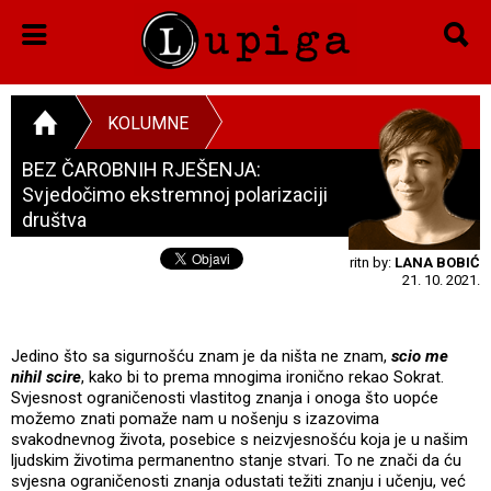
KOLUMNE
BEZ ČAROBNIH RJEŠENJA:
Svjedočimo ekstremnoj polarizaciji
društva
ritn by:
LANA BOBIĆ
21. 10. 2021.
Jedino što sa sigurnošću znam je da ništa ne znam,
scio me
nihil scire
, kako bi to prema mnogima ironično rekao Sokrat.
Svjesnost ograničenosti vlastitog znanja i onoga što uopće
možemo znati pomaže nam u nošenju s izazovima
svakodnevnog života, posebice s neizvjesnošću koja je u našim
ljudskim životima permanentno stanje stvari. To ne znači da ću
svjesna ograničenosti znanja odustati težiti znanju i učenju, već