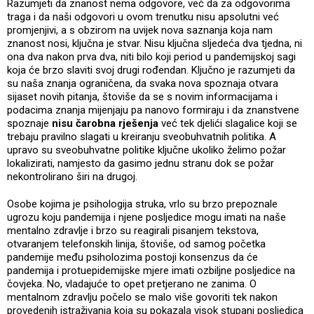
Razumjeti da znanost nema odgovore, već da za odgovorima
traga i da naši odgovori u ovom trenutku nisu apsolutni već
promjenjivi, a s obzirom na uvijek nova saznanja koja nam
znanost nosi, ključna je stvar. Nisu ključna sljedeća dva tjedna, ni
ona dva nakon prva dva, niti bilo koji period u pandemijskoj sagi
koja će brzo slaviti svoj drugi rođendan. Ključno je razumjeti da
su naša znanja ograničena, da svaka nova spoznaja otvara
sijaset novih pitanja, štoviše da se s novim informacijama i
podacima znanja mijenjaju pa nanovo formiraju i da znanstvene
spoznaje
nisu čarobna rješenja
već tek djelići slagalice koji se
trebaju pravilno slagati u kreiranju sveobuhvatnih politika. A
upravo su sveobuhvatne politike ključne ukoliko želimo požar
lokalizirati, namjesto da gasimo jednu stranu dok se požar
nekontrolirano širi na drugoj.
Osobe kojima je psihologija struka, vrlo su brzo prepoznale
ugrozu koju pandemija i njene posljedice mogu imati na naše
mentalno zdravlje i brzo su reagirali pisanjem tekstova,
otvaranjem telefonskih linija, štoviše, od samog početka
pandemije među psiholozima postoji konsenzus da će
pandemija i protuepidemijske mjere imati ozbiljne posljedice na
čovjeka. No, vladajuće to opet pretjerano ne zanima. O
mentalnom zdravlju počelo se malo više govoriti tek nakon
provedenih istraživanja koja su pokazala visok stupanj posljedica