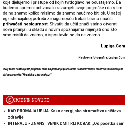
koje djelujemo i pristupe od kojih tvrdoglavo ne odustajemo. Da
budemo spremni prihvaćati i razumjeti svoje pogreške i da s tim
da ne znamo koliko mislimo da znamo naučimo biti ok. U našoj
egzistencijalnoj potrebi za sigurnošću trebali bismo naučiti
prihvaćati nesigurnost
. Shvatiti da učiti znači stalno otvarati
nova pitanja i u skladu s novim spoznajama mijenjati ono što
smo mislili da znamo, a ispostavilo se da ne znamo.
Lupiga.Com
Naslovna fotografija: Lupiga.Com
Ovaj tekst nastao je uz potporu Fonda za poticanje pluralizma i raznovrsnosti elektroničkih medija u
sklopu projekta "Hrvatska u koronakrizi"
S
RODNE NOVICE
KAD PROMAJA UBIJA: Kako energijsko siromaštvo uništava
zdravlje
INTERVJU - ZNANSTVENIK DMITRIJ KOBAK: „Od početka sam