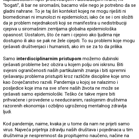
“bogati”, ili bar ne siromašni, bacamo više nego je potrebno da se
gladni nahrane. To je taj širi kontekst kojeg ne mogu riješiti ni
biomedicinari ni imunolozi ni epidemiolozi, iako će se i oni složiti
da je problem nejednakosti koji se manifestira u nedistribuciji
cjepiva u siromašnim zemljama globalna epidemiološka
opasnost. Uostalom, što će nam i cjepivo ako ljudima nije
dostupno ili ako se pak ne žele cijepiti. To su problemi koje mogu
rješavati društvenjaci i humanisti, ako im se za to da prilika.
Samo
interdisciplinarnim pristupom
možemo dubinski
rješavati probleme bez obzira u kojem polju oni iskrsnu. Biti
svjesni ograničenosti naših partikularnih znanja i biti spremni
rješavanju problema pristupiti kroz različite discipline koje smo
kao čovječanstvo razvili. Pandemija u kojoj se nalazimo i
posljedice koje ima na sve sfere naših života ne može se
rješavati samo epidemiološki. Teško će takve mjere biti
prihvaćene i provedene u needuciranim, raslojenim društvima
razorenih ekonomija i ozbiljno ugroženog mentalnog zdravlja
ljudi.
Kod pandemije, naime, kvaka je u tome da nam ne prijeti samo
virus. Najveća prijetnja zdravlju naših društava i pojedinaca u tim
društvima je nespremnost da propitujemo naučeno, načine na