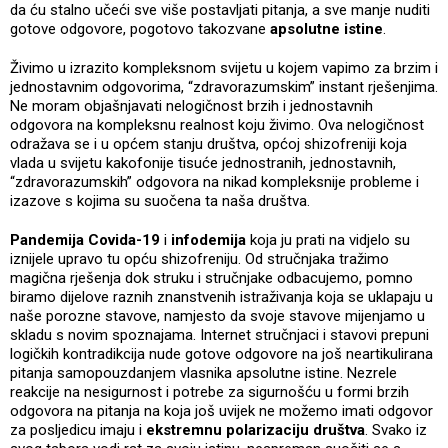
da ću stalno učeći sve više postavljati pitanja, a sve manje nuditi
gotove odgovore, pogotovo takozvane
apsolutne istine
.
Živimo u izrazito kompleksnom svijetu u kojem vapimo za brzim i
jednostavnim odgovorima, “zdravorazumskim” instant rješenjima.
Ne moram objašnjavati nelogičnost brzih i jednostavnih
odgovora na kompleksnu realnost koju živimo. Ova nelogičnost
odražava se i u općem stanju društva, općoj shizofreniji koja
vlada u svijetu kakofonije tisuće jednostranih, jednostavnih,
“zdravorazumskih” odgovora na nikad kompleksnije probleme i
izazove s kojima su suočena ta naša društva.
Pandemija Covida-19
i
infodemija
koja ju prati na vidjelo su
iznijele upravo tu opću shizofreniju. Od stručnjaka tražimo
magična rješenja dok struku i stručnjake odbacujemo, pomno
biramo dijelove raznih znanstvenih istraživanja koja se uklapaju u
naše porozne stavove, namjesto da svoje stavove mijenjamo u
skladu s novim spoznajama. Internet stručnjaci i stavovi prepuni
logičkih kontradikcija nude gotove odgovore na još neartikulirana
pitanja samopouzdanjem vlasnika apsolutne istine. Nezrele
reakcije na nesigurnost i potrebe za sigurnošću u formi brzih
odgovora na pitanja na koja još uvijek ne možemo imati odgovor
za posljedicu imaju i
ekstremnu polarizaciju društva
. Svako iz