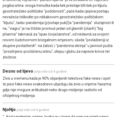
pogiba istina. onoga trenutka kada liek prëstaje bīti liek po ključu
geostratežsko-političske "podobnosti", pače kada cjepiva postaju
nevažeća tolikođer po nëkakovom geostratežsko-političskom
"ključu", tada i pandemija (p)ostaje puk(l)a "pandemija". slučajnost ili
ne, "viagru" je na tṙžište prorinuô jedan od glavnih (starih) "big
pharma" takmacā za "spas čovječanstva", od nëdavnā sa svojom
novom čudotvornom brizgalnom smjesom, vāsda "povlaštenïji iz
skupine povlaštenih". na žalost, i "pandorina skrinja" u javnost pušta
"prositnjeno-pročišćenu istinu", sliepu i gluhu za najveće krivce ter
zločince.
Desno od lijevo
prije više od 4 godine
Zivis u vremenu kada je 90% objavljenih tekstova fake news i opet
te pisci fake news svakodnevo ubjeduju da zivis u vrijeme fasizma
gdje nije moguce artikulisati neko drugo misljenje razlicito od
oficijelnog misljenja.
NjoNjo
prije više od 4 godine
"...Kod pandemije, naime, kvaka je u tome da nam ne prijeti samo