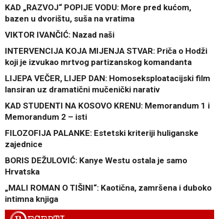
KAD „RAZVOJ“ POPIJE VODU: More pred kućom,
bazen u dvorištu, suša na vratima
VIKTOR IVANČIĆ: Nazad naši
INTERVENCIJA KOJA MIJENJA STVAR: Priča o Hodži
koji je izvukao mrtvog partizanskog komandanta
LIJEPA VEČER, LIJEP DAN: Homoseksploatacijski film
lansiran uz dramatični mučenički narativ
KAD STUDENTI NA KOSOVO KRENU: Memorandum 1 i
Memorandum 2 – isti
FILOZOFIJA PALANKE: Estetski kriteriji huliganske
zajednice
BORIS DEŽULOVIĆ: Kanye Westu ostala je samo
Hrvatska
„MALI ROMAN O TIŠINI“: Kaotična, zamršena i duboko
intimna knjiga