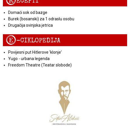
R
ECEPTI
Domaći sok od bazge
Burek (bosanski) za 1 odraslu osobu
Drugačija svinjska jetrica
E
-CIKLOPEDIJA
Povijesni put Hitlerove 'klonje'
Yugo - urbana legenda
Freedom Theatre (Teatar slobode)