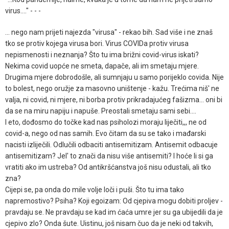
virus...." - - -
... nego nam prijeti najezda "virusa" - rekao bih. Sad više i ne znaš
tko se protiv kojega virusa bori. Virus COVIDa protiv virusa
nepismenosti i neznanja? Što tu ima brižni covid-virus iskati?
Nekima covid uopće ne smeta, dapače, ali im smetaju mjere.
Drugima mjere dobrodošle, ali sumnjaju u samo porijeklo covida. Nije
to bolest, nego oružje za masovno uništenje - kažu. Trećima niš' ne
valja, ni covid, ni mjere, ni borba protiv prikradajućeg fašizma... oni bi
da se na miru napiju i napuše. Preostali smetaju sami sebi....
I eto, dođosmo do točke kad nas psiholozi moraju liječiti,,, ne od
covid-a, nego od nas samih. Evo čitam da su se tako i mađarski
nacisti izliječili. Odlučili odbaciti antisemitizam. Antisemit odbacuje
antisemitizam? Jel' to znači da nisu više antisemiti? I hoće li si ga
vratiti ako im ustreba? Od antikršćanstva još nisu odustali, ali tko
zna?
Cijepi se, pa onda do mile volje loči i puši. Što tu ima tako
napremostivo? Psiha? Koji egoizam: Od cjepiva mogu dobiti proljev -
pravdaju se. Ne pravdaju se kad im ćaća umre jer su ga ubijedili da je
cjepivo zlo? Onda šute. Uistinu, još nisam čuo da je neki od takvih,