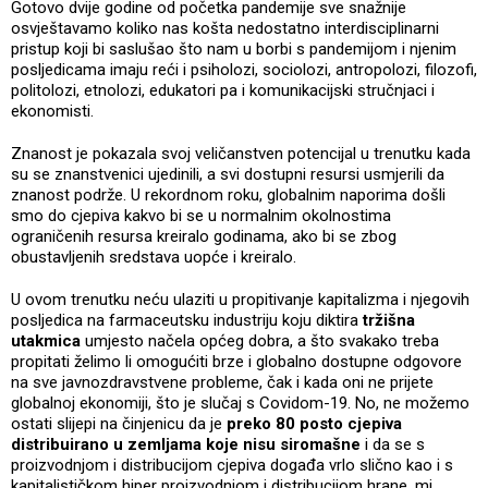
Gotovo dvije godine od početka pandemije sve snažnije
osvještavamo koliko nas košta nedostatno interdisciplinarni
pristup koji bi saslušao što nam u borbi s pandemijom i njenim
posljedicama imaju reći i psiholozi, sociolozi, antropolozi, filozofi,
politolozi, etnolozi, edukatori pa i komunikacijski stručnjaci i
ekonomisti.
Znanost je pokazala svoj veličanstven potencijal u trenutku kada
su se znanstvenici ujedinili, a svi dostupni resursi usmjerili da
znanost podrže. U rekordnom roku, globalnim naporima došli
smo do cjepiva kakvo bi se u normalnim okolnostima
ograničenih resursa kreiralo godinama, ako bi se zbog
obustavljenih sredstava uopće i kreiralo.
U ovom trenutku neću ulaziti u propitivanje kapitalizma i njegovih
posljedica na farmaceutsku industriju koju diktira
tržišna
utakmica
umjesto načela općeg dobra, a što svakako treba
propitati želimo li omogućiti brze i globalno dostupne odgovore
na sve javnozdravstvene probleme, čak i kada oni ne prijete
globalnoj ekonomiji, što je slučaj s Covidom-19. No, ne možemo
ostati slijepi na činjenicu da je
preko 80 posto cjepiva
distribuirano u zemljama koje nisu siromašne
i da se s
proizvodnjom i distribucijom cjepiva događa vrlo slično kao i s
kapitalističkom hiper proizvodnjom i distribucijom hrane, mi