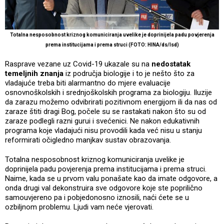
Totalna nesposobnost kriznog komuniciranja uvelike je doprinijela padu povjerenja
prema institucijama i prema struci (FOTO: HINA/ds/lsd)
Rasprave vezane uz Covid-19 ukazale su na
nedostatak
temeljnih znanja
iz područja biologije i to je nešto što za
vladajuće treba biti alarmantno do mjere evaluacije
osnovnoškolskih i srednjoškolskih programa za biologiju. Iluzije
da zarazu možemo odvibrirati pozitivnom energijom ili da nas od
zaraze štiti dragi Bog, počele su se rastakati nakon što su od
zaraze podlegli razni gurui i svećenici. Ne nakon edukativnih
programa koje vladajući nisu provodili kada već nisu u stanju
reformirati očigledno manjkav sustav obrazovanja.
Totalna nesposobnost kriznog komuniciranja uvelike je
doprinijela padu povjerenja prema institucijama i prema struci.
Naime, kada se u prvom valu ponašate kao da imate odgovore, a
onda drugi val dekonstruira sve odgovore koje ste poprilično
samouvjereno pa i pobjedonosno iznosili, naći ćete se u
ozbiljnom problemu. Ljudi vam neće vjerovati.