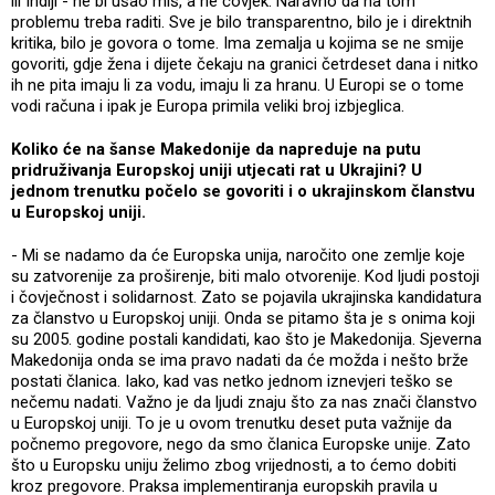
ili Indiji - ne bi ušao miš, a ne čovjek. Naravno da na tom
problemu treba raditi. Sve je bilo transparentno, bilo je i direktnih
kritika, bilo je govora o tome. Ima zemalja u kojima se ne smije
govoriti, gdje žena i dijete čekaju na granici četrdeset dana i nitko
ih ne pita imaju li za vodu, imaju li za hranu. U Europi se o tome
vodi računa i ipak je Europa primila veliki broj izbjeglica.
Koliko će na šanse Makedonije da napreduje na putu
pridruživanja Europskoj uniji utjecati rat u Ukrajini? U
jednom trenutku počelo se govoriti i o ukrajinskom članstvu
u Europskoj uniji.
- Mi se nadamo da će Europska unija, naročito one zemlje koje
su zatvorenije za proširenje, biti malo otvorenije. Kod ljudi postoji
i čovječnost i solidarnost. Zato se pojavila ukrajinska kandidatura
za članstvo u Europskoj uniji. Onda se pitamo šta je s onima koji
su 2005. godine postali kandidati, kao što je Makedonija. Sjeverna
Makedonija onda se ima pravo nadati da će možda i nešto brže
postati članica. Iako, kad vas netko jednom iznevjeri teško se
nečemu nadati. Važno je da ljudi znaju što za nas znači članstvo
u Europskoj uniji. To je u ovom trenutku deset puta važnije da
počnemo pregovore, nego da smo članica Europske unije. Zato
što u Europsku uniju želimo zbog vrijednosti, a to ćemo dobiti
kroz pregovore. Praksa implementiranja europskih pravila u