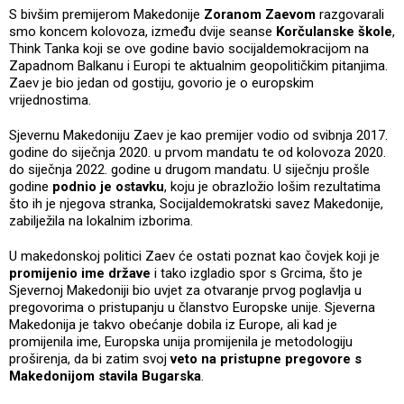
S bivšim premijerom Makedonije
Zoranom Zaevom
razgovarali
smo koncem kolovoza, između dvije seanse
Korčulanske škole
,
Think Tanka koji se ove godine bavio socijaldemokracijom na
Zapadnom Balkanu i Europi te aktualnim geopolitičkim pitanjima.
Zaev je bio jedan od gostiju, govorio je o europskim
vrijednostima.
Sjevernu Makedoniju Zaev je kao premijer vodio od svibnja 2017.
godine do siječnja 2020. u prvom mandatu te od kolovoza 2020.
do siječnja 2022. godine u drugom mandatu. U siječnju prošle
godine
podnio je ostavku
, koju je obrazložio lošim rezultatima
što ih je njegova stranka, Socijaldemokratski savez Makedonije,
zabilježila na lokalnim izborima.
U makedonskoj politici Zaev će ostati poznat kao čovjek koji je
promijenio ime države
i tako izgladio spor s Grcima, što je
Sjevernoj Makedoniji bio uvjet za otvaranje prvog poglavlja u
pregovorima o pristupanju u članstvo Europske unije. Sjeverna
Makedonija je takvo obećanje dobila iz Europe, ali kad je
promijenila ime, Europska unija promijenila je metodologiju
proširenja, da bi zatim svoj
veto na pristupne pregovore s
Makedonijom stavila Bugarska
.