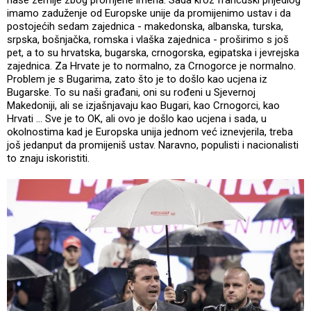
imamo zaduženje od Europske unije da promijenimo ustav i da
postojećih sedam zajednica - makedonska, albanska, turska,
srpska, bošnjačka, romska i vlaška zajednica - proširimo s još
pet, a to su hrvatska, bugarska, crnogorska, egipatska i jevrejska
zajednica. Za Hrvate je to normalno, za Crnogorce je normalno.
Problem je s Bugarima, zato što je to došlo kao ucjena iz
Bugarske. To su naši građani, oni su rođeni u Sjevernoj
Makedoniji, ali se izjašnjavaju kao Bugari, kao Crnogorci, kao
Hrvati ... Sve je to OK, ali ovo je došlo kao ucjena i sada, u
okolnostima kad je Europska unija jednom već iznevjerila, treba
još jedanput da promijeniš ustav. Naravno, populisti i nacionalisti
to znaju iskoristiti.