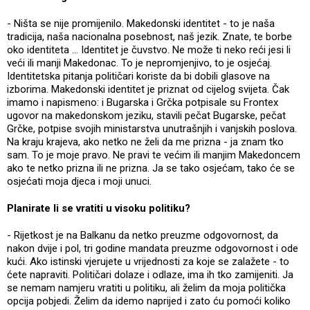
- Ništa se nije promijenilo. Makedonski identitet - to je naša
tradicija, naša nacionalna posebnost, naš jezik. Znate, te borbe
oko identiteta ... Identitet je čuvstvo. Ne može ti neko reći jesi li
veći ili manji Makedonac. To je nepromjenjivo, to je osjećaj.
Identitetska pitanja političari koriste da bi dobili glasove na
izborima. Makedonski identitet je priznat od cijelog svijeta. Čak
imamo i napismeno: i Bugarska i Grčka potpisale su Frontex
ugovor na makedonskom jeziku, stavili pečat Bugarske, pečat
Grčke, potpise svojih ministarstva unutrašnjih i vanjskih poslova.
Na kraju krajeva, ako netko ne želi da me prizna - ja znam tko
sam. To je moje pravo. Ne pravi te većim ili manjim Makedoncem
ako te netko prizna ili ne prizna. Ja se tako osjećam, tako će se
osjećati moja djeca i moji unuci.
Planirate li se vratiti u visoku politiku?
- Rijetkost je na Balkanu da netko preuzme odgovornost, da
nakon dvije i pol, tri godine mandata preuzme odgovornost i ode
kući. Ako istinski vjerujete u vrijednosti za koje se zalažete - to
ćete napraviti. Političari dolaze i odlaze, ima ih tko zamijeniti. Ja
se nemam namjeru vratiti u politiku, ali želim da moja politička
opcija pobjedi. Želim da idemo naprijed i zato ću pomoći koliko