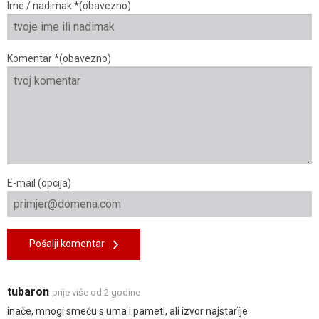
Ime / nadimak *(obavezno)
Komentar *(obavezno)
E-mail (opcija)
Pošalji komentar
tubaron
prije više od 2 godine
inače, mnogi smeću s uma i pameti, ali izvor najstarïje