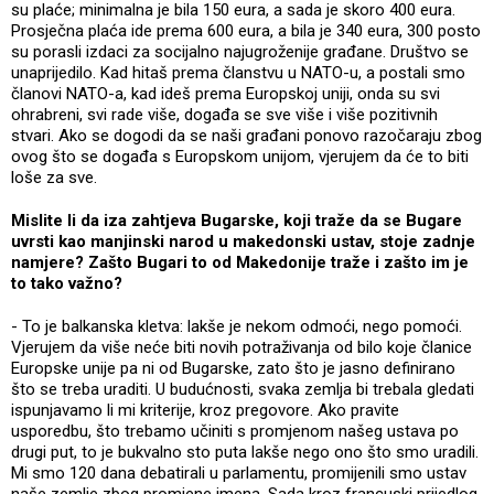
su plaće; minimalna je bila 150 eura, a sada je skoro 400 eura.
Prosječna plaća ide prema 600 eura, a bila je 340 eura, 300 posto
su porasli izdaci za socijalno najugroženije građane. Društvo se
unaprijedilo. Kad hitaš prema članstvu u NATO-u, a postali smo
članovi NATO-a, kad ideš prema Europskoj uniji, onda su svi
ohrabreni, svi rade više, događa se sve više i više pozitivnih
stvari. Ako se dogodi da se naši građani ponovo razočaraju zbog
ovog što se događa s Europskom unijom, vjerujem da će to biti
loše za sve.
Mislite li da iza zahtjeva Bugarske, koji traže da se Bugare
uvrsti kao manjinski narod u makedonski ustav, stoje zadnje
namjere? Zašto Bugari to od Makedonije traže i zašto im je
to tako važno?
- To je balkanska kletva: lakše je nekom odmoći, nego pomoći.
Vjerujem da više neće biti novih potraživanja od bilo koje članice
Europske unije pa ni od Bugarske, zato što je jasno definirano
što se treba uraditi. U budućnosti, svaka zemlja bi trebala gledati
ispunjavamo li mi kriterije, kroz pregovore. Ako pravite
usporedbu, što trebamo učiniti s promjenom našeg ustava po
drugi put, to je bukvalno sto puta lakše nego ono što smo uradili.
Mi smo 120 dana debatirali u parlamentu, promijenili smo ustav
naše zemlje zbog promjene imena. Sada kroz francuski prijedlog