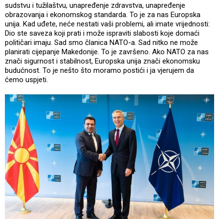
sudstvu i tužilaštvu, unapređenje zdravstva, unapređenje
obrazovanja i ekonomskog standarda. To je za nas Europska
unija. Kad uđete, neće nestati vaši problemi, ali imate vrijednosti:
Dio ste saveza koji prati i može ispraviti slabosti koje domaći
političari imaju. Sad smo članica NATO-a. Sad nitko ne može
planirati cijepanje Makedonije. To je završeno. Ako NATO za nas
znači sigurnost i stabilnost, Europska unija znači ekonomsku
budućnost. To je nešto što moramo postići i ja vjerujem da
ćemo uspjeti.