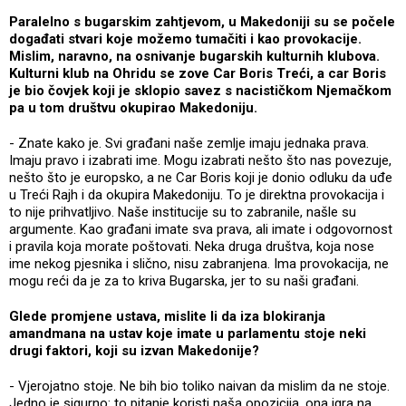
Paralelno s bugarskim zahtjevom, u Makedoniji su se počele
događati stvari koje možemo tumačiti i kao provokacije.
Mislim, naravno, na osnivanje bugarskih kulturnih klubova.
Kulturni klub na Ohridu se zove Car Boris Treći, a car Boris
je bio čovjek koji je sklopio savez s nacističkom Njemačkom
pa u tom društvu okupirao Makedoniju.
- Znate kako je. Svi građani naše zemlje imaju jednaka prava.
Imaju pravo i izabrati ime. Mogu izabrati nešto što nas povezuje,
nešto što je europsko, a ne Car Boris koji je donio odluku da uđe
u Treći Rajh i da okupira Makedoniju. To je direktna provokacija i
to nije prihvatljivo. Naše institucije su to zabranile, našle su
argumente. Kao građani imate sva prava, ali imate i odgovornost
i pravila koja morate poštovati. Neka druga društva, koja nose
ime nekog pjesnika i slično, nisu zabranjena. Ima provokacija, ne
mogu reći da je za to kriva Bugarska, jer to su naši građani.
Glede promjene ustava, mislite li da iza blokiranja
amandmana na ustav koje imate u parlamentu stoje neki
drugi faktori, koji su izvan Makedonije?
- Vjerojatno stoje. Ne bih bio toliko naivan da mislim da ne stoje.
Jedno je sigurno: to pitanje koristi naša opozicija, ona igra na