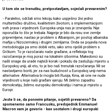
U tom ste se trenutku, pretpostavljam, osjećali prevarenim?
- Paralelno, održali smo lekciju kako uspješno živi jedno
multietničko društvo, kvalitetnim životom, s implementacijom
svih prava i vrijednosti. Europska unija nas je iznevjerila. Nije
isporučila to što je trebala. Najprije je bilo da nisu sve zemlje
pripremljene; nastao je problem s Albanijom, jer postoji albanska
mafija u Nizozemskoj i drugim zemljama. Onda se pojavila nova
metodologija pa smo dobili veto, iako smo riješili problem s
Grčkom. To je razočaralo naše građane, a refleksija tog
razočarenja je moj poraz na lokalnim izborima. Makedonci su
našli snage da urade najteži korak i pokažu da zaslužuju mjesto u
Europskoj uniji, ali eto, to je bio naš trenutak razočaranja. Mi se
nastavljamo boriti, jer za nas budućnost u Europskoj uniji nema
alternative. Alternativa bi mogla biti Rusija, Kina, ali one ne nude
vrijednosti u koje naši građani vjeruju. Mi želimo zapadnu
demokratiju, želimo europsku demokratiju i nama je mjesto u
Europi.
Jeste li se, da ponovim pitanje, osjetili prevareno? Da
spomenemo samo Francusku, predsjednik Emmanuel
Macron vam je govorio - kao uostalom i drugi europski