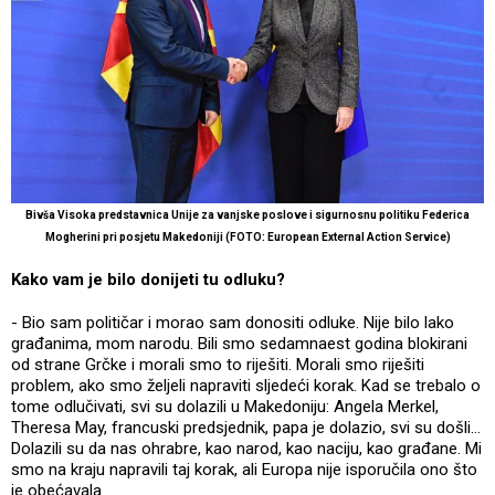
Bivša Visoka predstavnica Unije za vanjske poslove i sigurnosnu politiku
Federica
Mogherini pri posjetu Makedoniji (FOTO: European External Action Service)
Kako vam je bilo donijeti tu odluku?
- Bio sam političar i morao sam donositi odluke. Nije bilo lako
građanima, mom narodu. Bili smo sedamnaest godina blokirani
od strane Grčke i morali smo to riješiti. Morali smo riješiti
problem, ako smo željeli napraviti sljedeći korak. Kad se trebalo o
tome odlučivati, svi su dolazili u Makedoniju: Angela Merkel,
Theresa May, francuski predsjednik, papa je dolazio, svi su došli...
Dolazili su da nas ohrabre, kao narod, kao naciju, kao građane. Mi
smo na kraju napravili taj korak, ali Europa nije isporučila ono što
je obećavala.