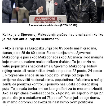
Zaev na lokalnim izborima (FOTO: SDSM)
Koliko je u Sjevernoj Makedoniji ojačao nacionalizam i koliko
je raširen antieuropski sentiment?
- Ako je ranije za Europsku uniju bilo 85 posto naših građana,
danas je od 58 do 60 posto. Euroentuzijazam u Sjevernoj
Makedoniji je pao i kod Makedonaca i kod Albanaca i kod manjina
koje imamo u našem multietničkom društvu. To je benzin na
vatru populizma i nacionalizma u Sjevernoj Makedoniji. Njihov
rejting raste, ali raste koliko: dvadeset posto, 22 posto, 24 posto
... Progresivne snage su na 15 posto i manje od toga. Ne
smijemo dozvoliti nacionalistima, populistima i fašistima u našoj
zemlji da preuzmu kontrolu i ponovo nas udalje od europskog
puta. To je naša borba i mi se kao građani za to moramo izboriti.
Ako za njih glasa dvadeset posto, 24 posto, svi zajedno imaju 27
posto, što je s ostatkom od 73 posto? Puno ljudi ostaje doma,
ali imamo ogromnu obavezu da nastavimo ovim političkim