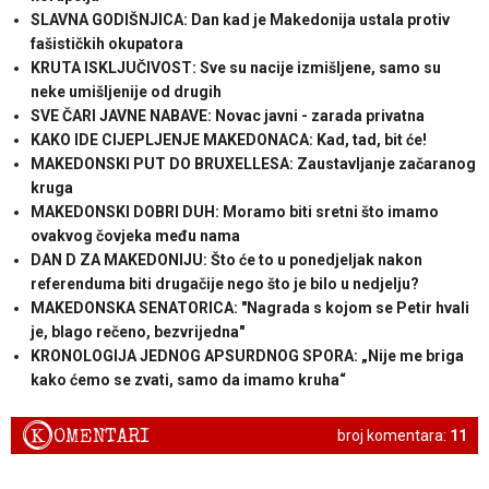
SLAVNA GODIŠNJICA: Dan kad je Makedonija ustala protiv
fašističkih okupatora
KRUTA ISKLJUČIVOST: Sve su nacije izmišljene, samo su
neke umišljenije od drugih
SVE ČARI JAVNE NABAVE: Novac javni - zarada privatna
KAKO IDE CIJEPLJENJE MAKEDONACA: Kad, tad, bit će!
MAKEDONSKI PUT DO BRUXELLESA: Zaustavljanje začaranog
kruga
MAKEDONSKI DOBRI DUH: Moramo biti sretni što imamo
ovakvog čovjeka među nama
DAN D ZA MAKEDONIJU: Što će to u ponedjeljak nakon
referenduma biti drugačije nego što je bilo u nedjelju?
MAKEDONSKA SENATORICA: "Nagrada s kojom se Petir hvali
je, blago rečeno, bezvrijedna"
KRONOLOGIJA JEDNOG APSURDNOG SPORA: „Nije me briga
kako ćemo se zvati, samo da imamo kruha“
K
OMENTARI
broj komentara:
11