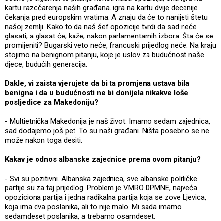
kartu razočarenja naših građana, igra na kartu dvije decenije
čekanja pred europskim vratima. A znaju da će to nanijeti štetu
našoj zemlji. Kako to da naš šef opozicije tvrdi da sad neće
glasati, a glasat će, kaže, nakon parlamentarnih izbora. Šta će se
promijeniti? Bugarski veto neće, francuski prijedlog neće. Na kraju
stojimo na benignom pitanju, koje je uslov za budućnost naše
djece, budućih generacija.
Dakle, vi zaista vjerujete da bi ta promjena ustava bila
benigna i da u budućnosti ne bi donijela nikakve loše
posljedice za Makedoniju?
- Multietnička Makedonija je naš život. Imamo sedam zajednica,
sad dodajemo još pet. To su naši građani. Ništa posebno se ne
može nakon toga desiti.
Kakav je odnos albanske zajednice prema ovom pitanju?
- Svi su pozitivni. Albanska zajednica, sve albanske političke
partije su za taj prijedlog. Problem je VMRO DPMNE, najveća
opoziciona partija i jedna radikalna partija koja se zove Ljevica,
koja ima dva poslanika, ali to nije malo. Mi sada imamo
sedamdeset poslanika, a trebamo osamdeset.