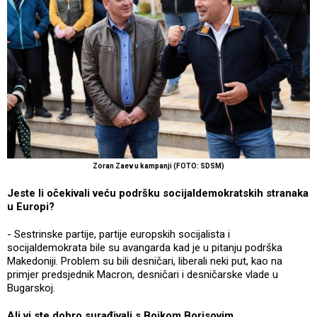
Zoran Zaev u kampanji (FOTO: SDSM)
Jeste li očekivali veću podršku socijaldemokratskih stranaka
u Europi?
- Sestrinske partije, partije europskih socijalista i
socijaldemokrata bile su avangarda kad je u pitanju podrška
Makedoniji. Problem su bili desničari, liberali neki put, kao na
primjer predsjednik Macron, desničari i desničarske vlade u
Bugarskoj.
Ali vi ste dobro surađivali s Bojkom Borisovim.