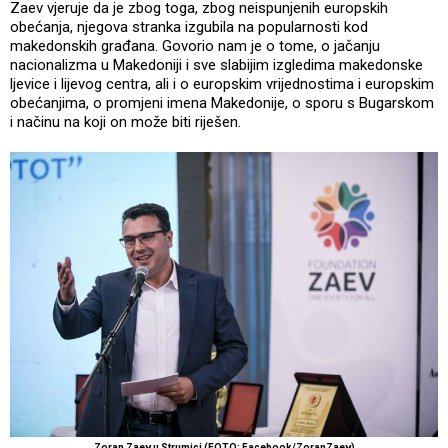
Zaev vjeruje da je zbog toga, zbog neispunjenih europskih
obećanja, njegova stranka izgubila na popularnosti kod
makedonskih građana. Govorio nam je o tome, o jačanju
nacionalizma u Makedoniji i sve slabijim izgledima makedonske
ljevice i lijevog centra, ali i o europskim vrijednostima i europskim
obećanjima, o promjeni imena Makedonije, o sporu s Bugarskom
i načinu na koji on može biti riješen.
Zoran Zaev u Strumici (FOTO: Facebook/ZoranZaev)