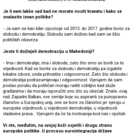
Je li vam lakše sad kad ne morate nositi kravatu i kako se
snalazite izvan politike?
- Ja sam se kao lider opozicije od 2013. do 2017. godine borio za
slobodu i demokratiju. Slobodu sam doživio kad sam se lišio
političkih obaveza.
Jeste li doživjeli demokraciju u Makedoniji?
- Ima i demokratije, ima i slobode, zato što smo se borili za te
vrijednosti. Kad se borite za slobodu i demokratiju pa izgubite
lokalne izbore, onda prihvatite i odgovornost. Zato što sloboda i
demokratija podrazumijevaju i odgovornost. Vjerujem da sam
poslao poruku da političari moraju raditi ozbiljno kad služe
građanima i da moraju isporučiti ono što su obećali. Znate, ovaj
naš Zapadni Balkan, sve zemlje koje su aspiranti za punopravno
članstvo u Europskoj uniji, one se bore za članstvo jer vjeruju u
europske vrijednosti; u vrijednosti demokratije, u vrijednosti
vladavine prava... Vjerujem da će ta motivacija kod nas i opstati.
Vi ste, međutim, na svojoj koži osjetili i drugu stranu
europske politike. U procesu eurointegracija države