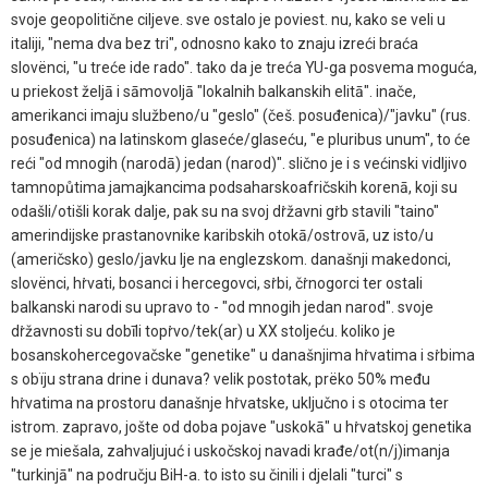
svoje geopolitične ciljeve. sve ostalo je poviest. nu, kako se veli u
italiji, "nema dva bez tri", odnosno kako to znaju izreći braća
slovënci, "u treće ide rado". tako da je treća YU-ga posvema moguća,
u priekost željā i sāmovoljā "lokalnih balkanskih elitā". inače,
amerikanci imaju službeno/u "geslo" (češ. posuđenica)/"javku" (rus.
posuđenica) na latinskom glaseće/glaseću, "e pluribus unum", to će
reći "od mnogih (narodā) jedan (narod)". slično je i s većinski vidljivo
tamnopůtima jamajkancima podsaharskoafričskih korenā, koji su
odašli/otišli korak dalje, pak su na svoj dṙžavni gṙb stavili "taino"
amerindijske prastanovnike karibskih otokā/ostrovā, uz isto/u
(američsko) geslo/javku lje na englezskom. današnji makedonci,
slovënci, hṙvati, bosanci i hercegovci, sṙbi, čṙnogorci ter ostali
balkanski narodi su upravo to - "od mnogih jedan narod". svoje
dṙžavnosti su dobīli topṙvo/tek(ar) u XX stoljeću. koliko je
bosanskohercegovačske "genetike" u današnjima hṙvatima i sṙbima
s obïju strana drine i dunava? velik postotak, prëko 50% među
hṙvatima na prostoru današnje hṙvatske, uključno i s otocima ter
istrom. zapravo, jošte od doba pojave "uskokā" u hṙvatskoj genetika
se je miešala, zahvaljujuć i uskočskoj navadi krađe/ot(n/j)imanja
"turkinjā" na području BiH-a. to isto su činili i djelali "turci" s