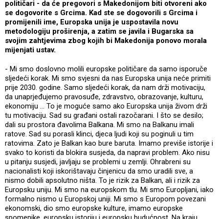
političari - da će pregovori s Makedonijom biti otvoreni ako
se dogovorite s Grcima. Kad ste se dogovorili s Grcima i
promijenili ime, Europska unija je uspostavila novu
metodologiju proširenja, a zatim se javila i Bugarska sa
svojim zahtjevima zbog kojih bi Makedonija ponovo morala
mijenjati ustav.
- Mi smo doslovno molili europske političare da samo isporuče
sljedeći korak. Mi smo svjesni da nas Europska unija neće primiti
prije 2030. godine. Samo sljedeći korak, da nam drži motivaciju,
da unaprjeđujemo pravosuđe, zdravstvo, obrazovanje, kulturu,
ekonomiju ... To je moguće samo ako Europska unija živom drži
tu motivaciju. Sad su građani ostali razočarani. I što se desilo;
dali su prostora đavolima Balkana. Mi smo na Balkanu imali
ratove. Sad su porasli klinci, djeca ljudi koji su poginuli u tim
ratovima. Zato je Balkan kao bure baruta. Imamo previše istorije i
svako to koristi da blokira susjeda, da napravi problem. Ako nisu
u pitanju susjedi, javljaju se problemi u zemlji. Ohrabreni su
nacionalisti koji iskorištavaju činjenicu da smo uradili sve, a
nismo dobili apsolutno ništa. To je rizik za Balkan, ali i rizik za
Europsku uniju. Mi smo na europskom tlu. Mi smo Europljani, iako
formalno nismo u Europskoj uniji. Mi smo s Europom povezani
ekonomski, dio smo europske kulture, imamo europske
spomenike, europsku istoriju i europsku budućnost. Na kraju,