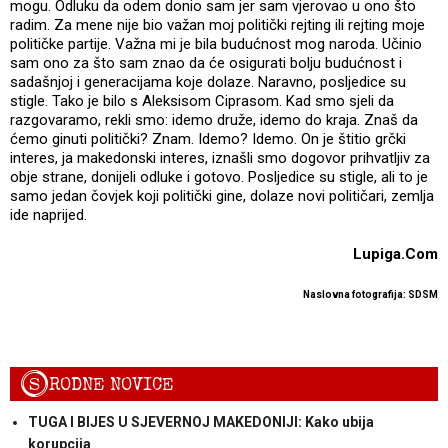
mogu. Odluku da odem donio sam jer sam vjerovao u ono što
radim. Za mene nije bio važan moj politički rejting ili rejting moje
političke partije. Važna mi je bila budućnost mog naroda. Učinio
sam ono za što sam znao da će osigurati bolju budućnost i
sadašnjoj i generacijama koje dolaze. Naravno, posljedice su
stigle. Tako je bilo s Aleksisom Ciprasom. Kad smo sjeli da
razgovaramo, rekli smo: idemo druže, idemo do kraja. Znaš da
ćemo ginuti politički? Znam. Idemo? Idemo. On je štitio grčki
interes, ja makedonski interes, iznašli smo dogovor prihvatljiv za
obje strane, donijeli odluke i gotovo. Posljedice su stigle, ali to je
samo jedan čovjek koji politički gine, dolaze novi političari, zemlja
ide naprijed.
Lupiga.Com
Naslovna fotografija: SDSM
S
RODNE NOVICE
TUGA I BIJES U SJEVERNOJ MAKEDONIJI: Kako ubija
korupcija