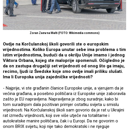
Zoran Zaev na Malti (FOTO: Wikimedia commons)
Ovdje na Korčulanskoj školi govorili ste o europskim
vrijednostima. Koliko Europa unutar sebe ima problema s tim
istim vrijednostima, budući da u okrilju Unije imamo i jednog
Viktora Orbana, kojeg ste maloprije spomenuli. Očigledno je
da on zastupa drugačiji set vrijednosti od onog što ga imaju,
recimo, ljudi iz Švedske koje smo ovdje imali priliku slušati.
Ima li Europska unija zajedničke vrijednosti?
- Najprije, vi ste građanin članice Europske unije, a vjerujem da je
većina građana, a posebno političara iz Europske unije zaboravila
zašto je EU napravljena. Napravljena je zbog suradnje; kako bi
tom suradnjom dala pozitivan primjer ostatku svijeta u smislu
vrijednosti. Na Korčulanskoj školi sam govorio da je rat u Ukrajini
rat između vrijednosti, koji sve više utječe na totalitarne i
autokratske manire političara, čak i u Europi. Da ne govorim o
onom BRIX svijetu, koji nije tako demokratski i ne njeguje