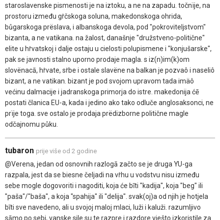
staroslavenske pismenosti je na iztoku, a ne na zapadu. točnïje, na
prostoru između gṙčskoga soluna, makedonskoga ohrida,
bůgarskoga prëslava, i albanskoga devola, pod "pokroviteljstvom"
bizanta, a ne vatikana. na žalost, današnje "družstveno-politične"
elite u hṙvatskoj i dalje ostaju u cielosti polupismene i "konjušarske",
pak se javnosti stalno uporno prodaje magla. s iz(n)im(k)om
slovënacā, hṙvate, sṙbe i ostale slavëne na balkan je pozvaô i naseliô
bizant, a ne vatikan. bizant je pod svojom upravom tada imäô
većinu dalmacije i jadranskoga primorja do istre. makedonija ćē
postati članica EU-a, kada i jedino ako tako odluče anglosaksonci, ne
prïje toga. sve ostalo je prodaja prëdizborne politične magle
odčajnomu půku.
tubaron
prije više od 2 godine
@Verena, jedan od osnovnih razlogā začto se je druga YU-ga
razpala, jest da se biesne čeljadi na vṙhu u vodstvu nisu između
sebe mogle dogovoriti i nagoditi, koja će bīti "kadija", koja "beg" ili
"paša"/"baša", a koja "spahija" ili "delija". svak(oj)a od njih je hotjela
bīti sve navedeno, ali u svojoj maloj mlaci, luži i kaluži. razumljivo
sāmo po sebi, vanske sile su te razpre i razdore vješto izkoristile za