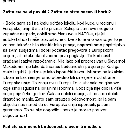
putem.
Zašto ste se vi povukli? Zašto se niste nastavili boriti?
- Borio sam se i na kraju održao lekciju, kod kuće, u regionu i
Europskoj uniji. Svi su to priznali. Sakupio sam sve moguće
zapadne nagrade, dobili smo članstvo u NATO-u, riješili
autokefalnost naše pravoslavne crkve što je vrlo važno, jer to je
za nas također bilo identitetsko pitanje, napravili smo prijateljstvo
sa svim susjedima i dobili početak pregovora s Europskom
unijom, ali nikako da otvorimo prvo poglavlje. To kod naših
građana izaziva razočaranje. Nije lako biti progresivan u Sjevernoj
Makedoniji, nije lako dati šansu budućnosti i povjerenju. Kad ga
malo izgubiš, ljudima je lako isporučiti kaznu. Mi smo na lokalnim
izborima kažnjeni jer smo očevidno bili iznevjereni od strane
Europske unije. To znaju svi u Europi. To je utjecalo na glasove
koje smo izgubili na lokalnim izborima. Opozicija nije dobila više
nego prije četiri godine. Čak su dobili i manje, ali mi smo dobili
drastično manje. Zato sam preuzeo odgovornost, jer ja sam
ubijedio naš narod da će Europska unija isporučiti, ja sam
garantirao. To se nije dogodilo i netko je morao preuzeti
odgovornost.
Kad ste spomenuli budućnost, u ovom trenutku u