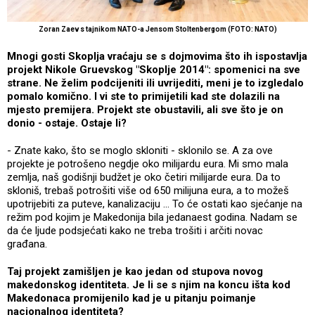
Zoran Zaev s tajnikom NATO-a Jensom Stoltenbergom (FOTO: NATO)
Mnogi gosti Skoplja vraćaju se s dojmovima što ih ispostavlja
projekt Nikole Gruevskog "Skoplje 2014": spomenici na sve
strane. Ne želim podcijeniti ili uvrijediti, meni je to izgledalo
pomalo komično. I vi ste to primijetili kad ste dolazili na
mjesto premijera. Projekt ste obustavili, ali sve što je on
donio - ostaje. Ostaje li?
- Znate kako, što se moglo skloniti - sklonilo se. A za ove
projekte je potrošeno negdje oko milijardu eura. Mi smo mala
zemlja, naš godišnji budžet je oko četiri milijarde eura. Da to
skloniš, trebaš potrošiti više od 650 milijuna eura, a to možeš
upotrijebiti za puteve, kanalizaciju ... To će ostati kao sjećanje na
režim pod kojim je Makedonija bila jedanaest godina. Nadam se
da će ljude podsjećati kako ne treba trošiti i arčiti novac
građana.
Taj projekt zamišljen je kao jedan od stupova novog
makedonskog identiteta. Je li se s njim na koncu išta kod
Makedonaca promijenilo kad je u pitanju poimanje
nacionalnog identiteta?