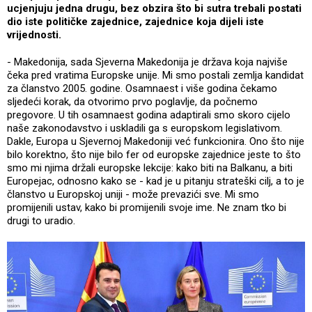
ucjenjuju jedna drugu, bez obzira što bi sutra trebali postati
dio iste političke zajednice, zajednice koja dijeli iste
vrijednosti.
- Makedonija, sada Sjeverna Makedonija je država koja najviše
čeka pred vratima Europske unije. Mi smo postali zemlja kandidat
za članstvo 2005. godine. Osamnaest i više godina čekamo
sljedeći korak, da otvorimo prvo poglavlje, da počnemo
pregovore. U tih osamnaest godina adaptirali smo skoro cijelo
naše zakonodavstvo i uskladili ga s europskom legislativom.
Dakle, Europa u Sjevernoj Makedoniji već funkcionira. Ono što nije
bilo korektno, što nije bilo fer od europske zajednice jeste to što
smo mi njima držali europske lekcije: kako biti na Balkanu, a biti
Europejac, odnosno kako se - kad je u pitanju strateški cilj, a to je
članstvo u Europskoj uniji - može prevazići sve. Mi smo
promijenili ustav, kako bi promijenili svoje ime. Ne znam tko bi
drugi to uradio.