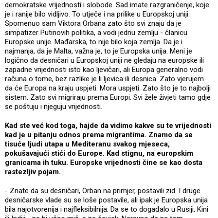
demokratske vrijednosti i slobode. Sad imate razgraničenje, koje
je i ranije bilo vidljivo. To utječe i na prilike u Europskoj uniji.
Spomenuo sam Viktora Orbana zato što svi znaju da je
simpatizer Putinovih politika, a vodi jednu zemlju - članicu
Europske unije. Mađarska, to nije bilo koja zemlja. Da je i
najmanja, da je Malta, važna je, to je Europska unija. Meni je
logično da desničari u Europskoj uniji ne gledaju na europske ili
zapadne vrijednosti isto kao ljevičari, ali Europa generalno vodi
računa o tome, bez razlike je li ljevica ili desnica. Zato vjerujem
da će Europa na kraju uspjeti. Mora uspjeti. Zato što je to najbolji
sistem. Zato svi migriraju prema Europi. Svi žele živjeti tamo gdje
se poštuju i njeguju vrijednosti.
Kad ste već kod toga, hajde da vidimo kakve su te vrijednosti
kad je u pitanju odnos prema migrantima. Znamo da se
tisuće ljudi utapa u Mediteranu svakog mjeseca,
pokušavajući stići do Europe. Kad stignu, na europskim
granicama ih tuku. Europske vrijednosti čine se kao dosta
rastezljiv pojam.
- Znate da su desničari, Orban na primjer, postavili zid. I druge
desničarske vlade su se loše postavile, ali ipak je Europska unija
bila najotvorenija i najfleksibilnija. Da se to događalo u Rusiji, Kini