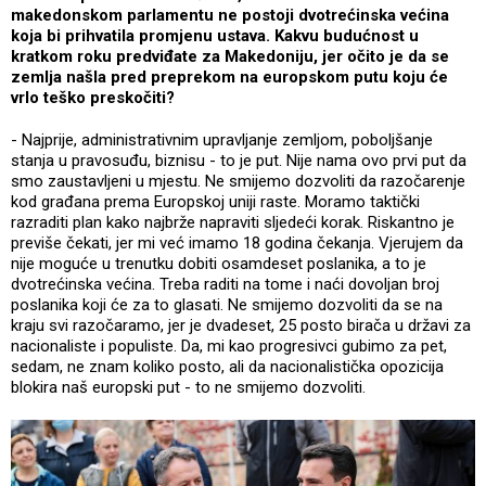
makedonskom parlamentu ne postoji dvotrećinska većina
koja bi prihvatila promjenu ustava. Kakvu budućnost u
kratkom roku predviđate za Makedoniju, jer očito je da se
zemlja našla pred preprekom na europskom putu koju će
vrlo teško preskočiti?
- Najprije, administrativnim upravljanje zemljom, poboljšanje
stanja u pravosuđu, biznisu - to je put. Nije nama ovo prvi put da
smo zaustavljeni u mjestu. Ne smijemo dozvoliti da razočarenje
kod građana prema Europskoj uniji raste. Moramo taktički
razraditi plan kako najbrže napraviti sljedeći korak. Riskantno je
previše čekati, jer mi već imamo 18 godina čekanja. Vjerujem da
nije moguće u trenutku dobiti osamdeset poslanika, a to je
dvotrećinska većina. Treba raditi na tome i naći dovoljan broj
poslanika koji će za to glasati. Ne smijemo dozvoliti da se na
kraju svi razočaramo, jer je dvadeset, 25 posto birača u državi za
nacionaliste i populiste. Da, mi kao progresivci gubimo za pet,
sedam, ne znam koliko posto, ali da nacionalistička opozicija
blokira naš europski put - to ne smijemo dozvoliti.