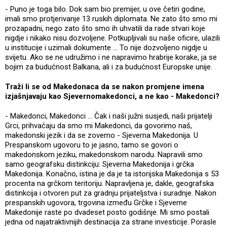
- Puno je toga bilo. Dok sam bio premijer, u ove četiri godine,
imali smo protjerivanje 13 ruskih diplomata. Ne zato što smo mi
prozapadni, nego zato što smo ih uhvatili da rade stvari koje
nigdje i nikako nisu dozvoljene. Potkupljivali su naše oficire, ulazili
u institucije i uzimali dokumente ... To nije dozvoljeno nigdje u
svijetu. Ako se ne udružimo i ne napravimo hrabrije korake, ja se
bojim za budućnost Balkana, ali i za budućnost Europske unije.
Traži li se od Makedonaca da se nakon promjene imena
izjašnjavaju kao Sjevernomakedonci, a ne kao - Makedonci?
- Makedonci, Makedonci ... Čak i naši južni susjedi, naši prijatelji
Grci, prihvaćaju da smo mi Makedonci, da govorimo naš,
makedonski jezik i da se zovemo - Sjeverna Makedonija. U
Prespanskom ugovoru to je jasno, tamo se govori o
makedonskom jeziku, makedonskom narodu. Napravili smo
samo geografsku distinkciju: Sjeverna Makedonija i grčka
Makedonija. Konačno, istina je da je ta istorijska Makedonija s 53
procenta na grčkom teritoriju. Napravljena je, dakle, geografska
distinkcija i otvoren put za gradnju prijateljstva i suradnje. Nakon
prespanskih ugovora, trgovina između Grčke i Sjeverne
Makedonije raste po dvadeset posto godišnje. Mi smo postali
jedna od najatraktivnijih destinacija za strane investicije. Porasle