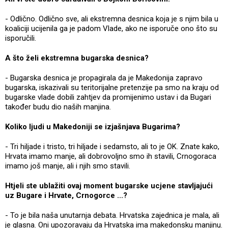
- Odlično. Odlično sve, ali ekstremna desnica koja je s njim bila u
koaliciji ucijenila ga je padom Vlade, ako ne isporuče ono što su
isporučili.
A što želi ekstremna bugarska desnica?
- Bugarska desnica je propagirala da je Makedonija zapravo
bugarska, iskazivali su teritorijalne pretenzije pa smo na kraju od
bugarske vlade dobili zahtjev da promijenimo ustav i da Bugari
također budu dio naših manjina.
Koliko ljudi u Makedoniji se izjašnjava Bugarima?
- Tri hiljade i tristo, tri hiljade i sedamsto, ali to je OK. Znate kako,
Hrvata imamo manje, ali dobrovoljno smo ih stavili, Crnogoraca
imamo još manje, ali i njih smo stavili.
Htjeli ste ublažiti ovaj moment bugarske ucjene stavljajući
uz Bugare i Hrvate, Crnogorce ...?
- To je bila naša unutarnja debata. Hrvatska zajednica je mala, ali
je glasna. Oni upozoravaju da Hrvatska ima makedonsku manjinu.