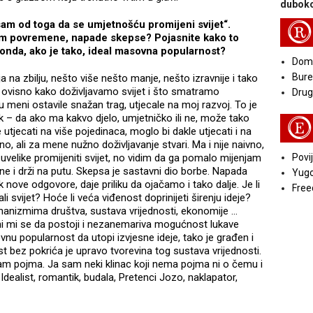
duboko
sam od toga da se umjetnošću promijeni svijet“.
R
 barem povremene, napade skepse? Pojasnite kako to
li onda, ako je tako, ideal masovna popularnost?
Doma
Bure
na zbilju, nešto više nešto manje, nešto izravnije i tako
 ovisno kako doživljavamo svijet i što smatramo
Druga
meni ostavile snažan trag, utjecale na moj razvoj. To je
k – da ako ma kakvo djelo, umjetničko ili ne, može tako
E
utjecati na više pojedinaca, moglo bi dakle utjecati i na
vno, ali za mene nužno doživljavanje stvari. Ma i nije naivno,
u uvelike promijeniti svijet, no vidim da ga pomalo mijenjam
Povij
ne i drži na putu. Skepsa je sastavni dio borbe. Napada
Yugo
jek nove odgovore, daje priliku da ojačamo i tako dalje. Je li
Free
 svijet? Hoće li veća viđenost doprinijeti širenju ideje?
hanizmima društva, sustava vrijednosti, ekonomije ...
ni mi se da postoji i nezanemariva mogućnost lukave
ovnu popularnost da utopi izvjesne ideje, tako je građen i
t bez pokrića je upravo tvorevina tog sustava vrijednosti.
mam pojma. Ja sam neki klinac koji nema pojma ni o čemu i
dealist, romantik, budala, Pretenci Jozo, naklapator,