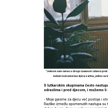
"Jednom sam svirao u strogo čuvanom zatvoru pred ozbil
mahali nožicama kao djeca u vrtiću, jedino su t
S lutkarskim skupinama često nastupa
odraslima i pred djecom, i možemo li 
- Moje pjesme za djecu već postoje i stv
Razlike između spomenutih nastupa su ta