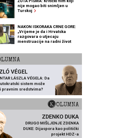
ŽUTA PISMA: Kritički film koji
nije mogao biti snimljen u
Turskoj
NAKON ISKORAKA CRNE GORE:
„Vrijeme je da i Hrvatska
razgovara o utjecaju
menstruacije na radni život
žena“
KOLUMNA
ZLÓ VÉGEL
NTAR LÁSZLA VÉGELA: Da
 autokratski sistem može
ti pravnim sredstvima?
KOLUMNA
ZDENKO DUKA
DRUGO MIŠLJENJE ZDENKA
DUKE: Dijaspora kao politički
projekt HDZ-a