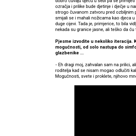
dobro čuvaju djecu u sebi pa se primijeti 
ozračja i prilike bude djetinje i dječje 
strogo čuvanom zatvoru pred ozbiljnim prij
smijali se i mahali nožicama kao djeca u 
duge cijevi. Tada je, primjerice, to bila vi
nekada su granice jasne, ali teško da ću t
Pjesme izvodite u nekoliko iteracija.
mogućnosti, od solo nastupa do simfo
glazbenike …
- Eh dragi moj, zahvalan sam na prilici, a
roditelja kad se nisam mogao odlučiti kak
Mogućnosti, svete i proklete, njihovo mn