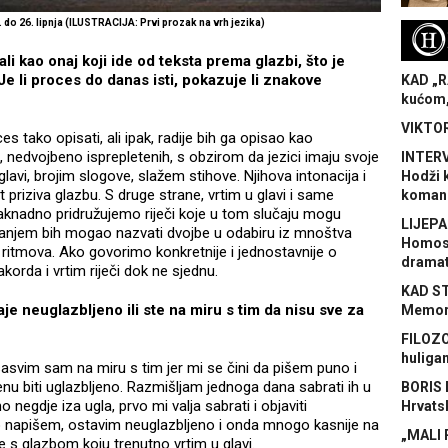
. do 26. lipnja (ILUSTRACIJA: Prvi prozak na vrh jezika)
H
ali kao onaj koji ide od teksta prema glazbi, što je
Je li proces do danas isti, pokazuje li znakove
KAD „R
kućom,
VIKTOR
s tako opisati, ali ipak, radije bih ga opisao kao
, nedvojbeno isprepletenih, s obzirom da jezici imaju svoje
INTERV
 glavi, brojim slogove, slažem stihove. Njihova intonacija i
Hodži 
 priziva glazbu. S druge strane, vrtim u glavi i same
koman
naknadno pridružujemo riječi koje u tom slučaju mogu
LIJEPA
olebanjem bih mogao nazvati dvojbe u odabiru iz mnoštva
Homose
 ritmova. Ako govorimo konkretnije i jednostavnije o
dramat
 akorda i vrtim riječi dok ne sjednu.
KAD S
e neuglazbljeno ili ste na miru s tim da nisu sve za
Memora
FILOZO
huliga
asvim sam na miru s tim jer mi se čini da pišem puno i
nu biti uglazbljeno. Razmišljam jednoga dana sabrati ih u
BORIS 
o negdje iza ugla, prvo mi valja sabrati i objaviti
Hrvats
o napišem, ostavim neuglazbljeno i onda mnogo kasnije na
„MALI 
e s glazbom koju trenutno vrtim u glavi.