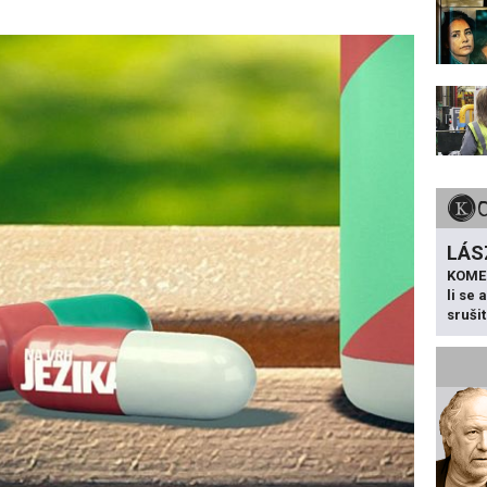
LÁS
KOME
li se
sruši