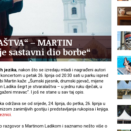
AŠTVA“ – MARTIN
je sastavni dio borbe“
rh jezika
, nakon što se izredaju mladi i nagrađeni autori
 koncertom u petak 26. lipnja od 20:30 sati u parku ispred
ebi Martin kaže: „Šumski pjesnik, drumski pjevač, mijene
tin Ladika šegrt je stvaralaštva – u jednu ruku dječak, u
gaženi mravac“. I još ne stane u sav taj opis.
a održava se od srijede, 24. lipnja, do petka, 26. lipnja u
nizom zanimljivih gostiju i predstavljanja rukopisa i knjiga.
eznici
.
emo razgovor s Martinom Ladikom i saznamo nešto više o