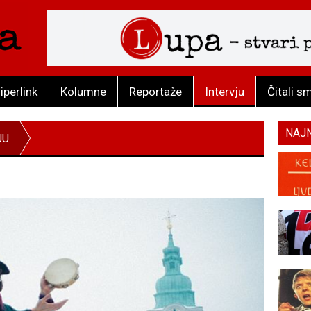
iperlink
Kolumne
Reportaže
Intervju
Čitali s
NAJ
JU