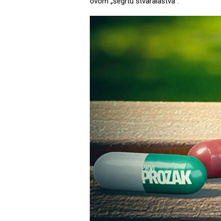
ovom „šegrtu stvaralaštva“.