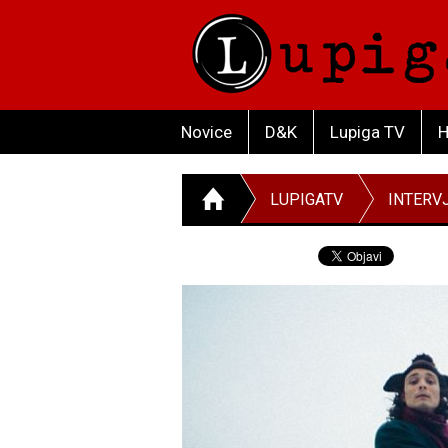
Novice
D&K
Lupiga TV
H
LUPIGATV
INTERV