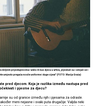
jnim prijestupnicima i vidio ih kao djecu u vrtiću, pljeskali su i smijali se i
ete umjesto pregača nosile uniforme i duge cijevi" (FOTO: Marija Graša)
te pred djecom. Koja je razlika između nastupa pred
očekivati i pjesme za djecu?
arnije su od granice između njih i pjesama za odrasle.
kođer meni nejasne i svaki puta drugačije. Valjda neki