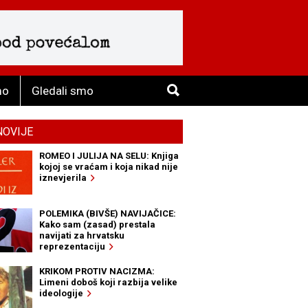
mo
Gledali smo
NOVIJE
ROMEO I JULIJA NA SELU: Knjiga
kojoj se vraćam i koja nikad nije
iznevjerila
POLEMIKA (BIVŠE) NAVIJAČICE:
Kako sam (zasad) prestala
navijati za hrvatsku
reprezentaciju
KRIKOM PROTIV NACIZMA:
Limeni doboš koji razbija velike
ideologije