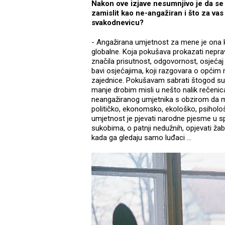
Nakon ove izjave nesumnjivo je da se 
zamislit kao ne-angažiran i što za va
svakodnevicu?
- Angažirana umjetnost za mene je ona k
globalne. Koja pokušava prokazati nepravd
značila prisutnost, odgovornost, osjećaj z
bavi osjećajima, koji razgovara o općim m
zajednice. Pokušavam sabrati štogod suvi
manje drobim misli u nešto nalik rečenic
neangažiranog umjetnika s obzirom da mi 
političko, ekonomsko, ekološko, psihološk
umjetnost je pjevati narodne pjesme u s
sukobima, o patnji nedužnih, opjevati žabu
kada ga gledaju samo luđaci …