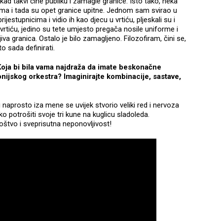
kad takvi čine publiku i zamagle granice. Isto tako, neka
u nama i tada su opet granice upitne. Jednom sam svirao u
estupnicima i vidio ih kao djecu u vrtiću, pljeskali su i
vrtiću, jedino su tete umjesto pregača nosile uniforme i
dljiva granica. Ostalo je bilo zamagljeno. Filozofiram, čini se,
o sada definirati.
 Koja bi bila vama najdraža da imate beskonačne
nijskog orkestra? Imaginirajte kombinacije, sastave,
li naprosto iza mene se uvijek stvorio veliki red i nervoza
o potrošiti svoje tri kune na kuglicu sladoleda.
oštvo i sveprisutna neponovljivost!