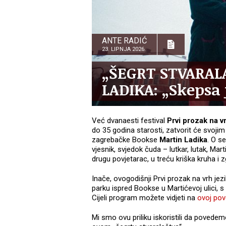
ANTE RADIĆ
23. LIPNJA 2026.
„ŠEGRT STVARAL
LADIKA: „Skepsa 
Već dvanaesti festival
Prvi prozak na v
do 35 godina starosti, zatvorit će svojim
zagrebačke Bookse
Martin Ladika
. O s
vjesnik, svjedok čuda – lutkar, lutak, Mar
drugu povjetarac, u treću kriška kruha i z
Inače, ovogodišnji Prvi prozak na vrh jezik
parku ispred Bookse u Martićevoj ulici, s 
Cijeli program možete vidjeti na
ovoj pov
Mi smo ovu priliku iskoristili da poved