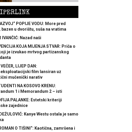
IPERLINK
AZVOJ“ POPIJE VODU: More pred
 bazen u dvorištu, suša na vratima
 IVANČIĆ: Nazad naši
ENCIJA KOJA MIJENJA STVAR: Priča o
koji je izvukao mrtvog partizanskog
danta
 VEČER, LIJEP DAN:
ksploatacijski film lansiran uz
ični mučenički narativ
TUDENTI NA KOSOVO KRENU:
ndum 1 i Memorandum 2 – isti
FIJA PALANKE: Estetski kriteriji
nske zajednice
DEŽULOVIĆ: Kanye Westu ostala je samo
ka
ROMAN O TIŠINI“: Kaotična, zamršena i