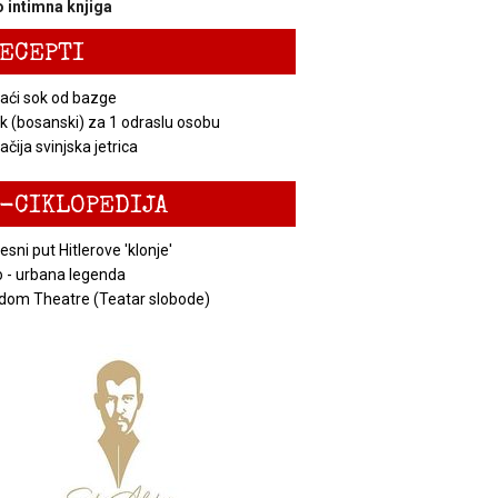
 intimna knjiga
ECEPTI
ći sok od bazge
k (bosanski) za 1 odraslu osobu
čija svinjska jetrica
-CIKLOPEDIJA
esni put Hitlerove 'klonje'
 - urbana legenda
dom Theatre (Teatar slobode)