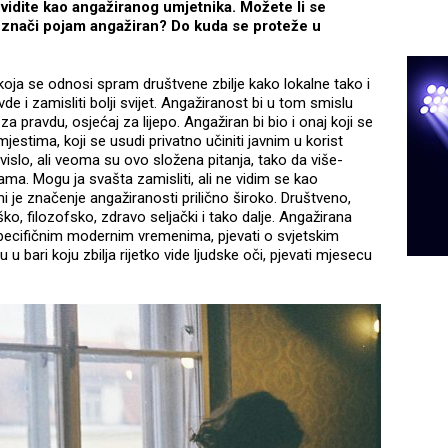
vidite kao angažiranog umjetnika. Možete li se
s znači pojam angažiran? Do kuda se proteže u
oja se odnosi spram društvene zbilje kako lokalne tako i
e i zamisliti bolji svijet. Angažiranost bi u tom smislu
a pravdu, osjećaj za lijepo. Angažiran bi bio i onaj koji se
jestima, koji se usudi privatno učiniti javnim u korist
slo, ali veoma su ovo složena pitanja, tako da više-
ama. Mogu ja svašta zamisliti, ali ne vidim se kao
je značenje angažiranosti prilično široko. Društveno,
o, filozofsko, zdravo seljački i tako dalje. Angažirana
pecifičnim modernim vremenima, pjevati o svjetskim
 u bari koju zbilja rijetko vide ljudske oči, pjevati mjesecu