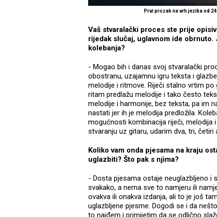
Prvi prozak na vrh jezika od 24
Vaš stvaralački proces ste prije opisiv
rijedak slučaj, uglavnom ide obrnuto. 
kolebanja?
- Mogao bih i danas svoj stvaralački proce
obostranu, uzajamnu igru teksta i glazbe
melodije i ritmove. Riječi stalno vrtim po
ritam predlažu melodije i tako često tekst
melodije i harmonije, bez teksta, pa im 
nastati jer ih je melodija predložila. K
mogućnosti kombinacija riječi, melodija i
stvaranju uz gitaru, udarim dva, tri, četiri
Koliko vam onda pjesama na kraju ostaj
uglazbiti? Što pak s njima?
- Dosta pjesama ostaje neuglazbljeno i s
svakako, a nema sve to namjeru ili namje
ovakva ili onakva izdanja, ali to je još tam
uglazbljene pjesme. Dogodi se i da nešt
to naiđem i primijetim da se odlično slaž