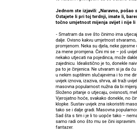
Jednom ste izjavili: „Naravno, pošao 
Ostajete li pri toj tvrdnji, imate li,
točno umjetnost mijenja svijet i nije 
- Smatram da sve što činimo ima utjecaja 
dalje. Ovisno kakvu umjetnost stvaramo,
promjenom. Neka su djela, neke pjesme u 
za mene promjena. Čini mi se – još uvije
nekako utjecati na pojedinca, može dakle 
zajednicu. Idealistično je to, donekle nai
pa to je činjenica. Ne utvaram si ja da ć
u nekim suptilnim slučajevima i to me dir
uvijek iznova, izaziva, shrva, ali traži uvi
masovna popularnost nužna da bi mijenjali
Složeno pitanje o utjecaju, ovisnosti, me
Vjerojatno hoće, svakako donekle, no či
klopke. Sustav uvijek zna iskoristiti mas
tako se i dalje gradi. Masovna popularnos
Sad šta s tim i je li to uopće tako – ne
samo radi ono što mu se čini ispravnim. I
fantazer.