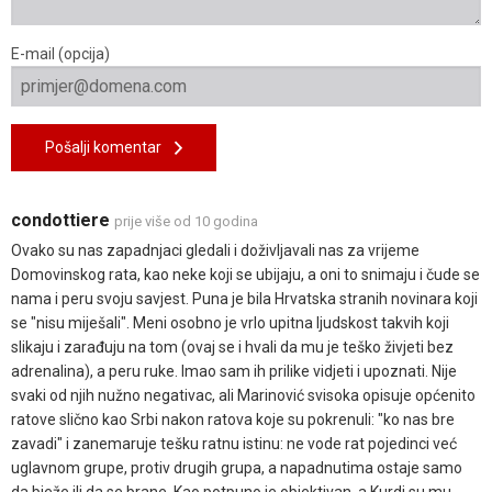
E-mail (opcija)
Pošalji komentar
condottiere
prije više od 10 godina
Ovako su nas zapadnjaci gledali i doživljavali nas za vrijeme
Domovinskog rata, kao neke koji se ubijaju, a oni to snimaju i čude se
nama i peru svoju savjest. Puna je bila Hrvatska stranih novinara koji
se "nisu miješali". Meni osobno je vrlo upitna ljudskost takvih koji
slikaju i zarađuju na tom (ovaj se i hvali da mu je teško živjeti bez
adrenalina), a peru ruke. Imao sam ih prilike vidjeti i upoznati. Nije
svaki od njih nužno negativac, ali Marinović svisoka opisuje općenito
ratove slično kao Srbi nakon ratova koje su pokrenuli: "ko nas bre
zavadi" i zanemaruje tešku ratnu istinu: ne vode rat pojedinci već
uglavnom grupe, protiv drugih grupa, a napadnutima ostaje samo