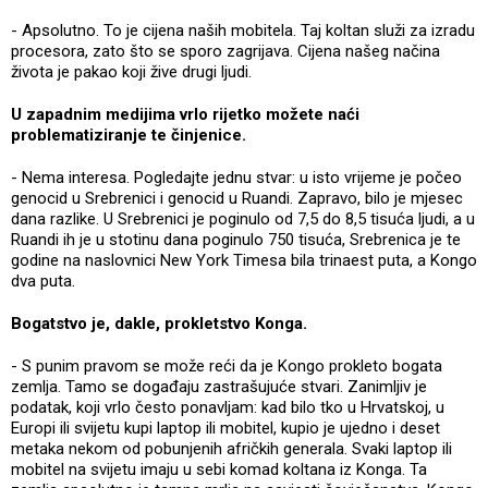
- Apsolutno. To je cijena naših mobitela. Taj koltan služi za izradu
procesora, zato što se sporo zagrijava. Cijena našeg načina
života je pakao koji žive drugi ljudi.
U zapadnim medijima vrlo rijetko možete naći
problematiziranje te činjenice.
- Nema interesa. Pogledajte jednu stvar: u isto vrijeme je počeo
genocid u Srebrenici i genocid u Ruandi. Zapravo, bilo je mjesec
dana razlike. U Srebrenici je poginulo od 7,5 do 8,5 tisuća ljudi, a u
Ruandi ih je u stotinu dana poginulo 750 tisuća, Srebrenica je te
godine na naslovnici New York Timesa bila trinaest puta, a Kongo
dva puta.
Bogatstvo je, dakle, prokletstvo Konga.
- S punim pravom se može reći da je Kongo prokleto bogata
zemlja. Tamo se događaju zastrašujuće stvari. Zanimljiv je
podatak, koji vrlo često ponavljam: kad bilo tko u Hrvatskoj, u
Europi ili svijetu kupi laptop ili mobitel, kupio je ujedno i deset
metaka nekom od pobunjenih afričkih generala. Svaki laptop ili
mobitel na svijetu imaju u sebi komad koltana iz Konga. Ta