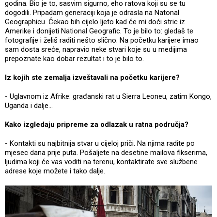
godina. Bio je to, sasvim sigurno, eho ratova koji su se tu
dogodili. Pripadam generaciji koja je odrasla na Natonal
Geographicu. Čekao bih cijelo ljeto kad će mi doći stric iz
Amerike i donijeti National Geografic. To je bilo to: gledaš te
fotografije i želiš raditi nešto slično. Na početku karijere imao
sam dosta sreće, napravio neke stvari koje su u medijima
prepoznate kao dobar rezultat i to je bilo to.
Iz kojih ste zemalja izveštavali na početku karijere?
- Uglavnom iz Afrike: građanski rat u Sierra Leoneu, zatim Kongo,
Uganda i dalje...
Kako izgledaju pripreme za odlazak u ratna područja?
- Kontakti su najbitnija stvar u cijeloj priči. Na njima radite po
mjesec dana prije puta. Pošaljete na desetine mailova fikserima,
ljudima koji će vas voditi na terenu, kontaktirate sve službene
adrese koje možete i tako dalje.