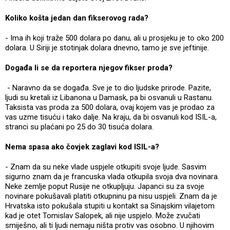
Koliko košta jedan dan fikserovog rada?
- Ima ih koji traže 500 dolara po danu, ali u prosjeku je to oko 200
dolara. U Siriji je stotinjak dolara dnevno, tamo je sve jeftinije.
Događa li se da reportera njegov fikser proda?
- Naravno da se događa. Sve je to dio ljudske prirode. Pazite,
ljudi su kretali iz Libanona u Damask, pa bi osvanuli u Rastanu.
Taksista vas proda za 500 dolara, ovaj kojem vas je prodao za
vas uzme tisuću i tako dalje. Na kraju, da bi osvanuli kod ISIL-a,
stranci su plaćani po 25 do 30 tisuća dolara.
Nema spasa ako čovjek zaglavi kod ISIL-a?
- Znam da su neke vlade uspjele otkupiti svoje ljude. Sasvim
sigurno znam da je francuska vlada otkupila svoja dva novinara.
Neke zemlje poput Rusije ne otkupljuju. Japanci su za svoje
novinare pokušavali platiti otkupninu pa nisu uspjeli. Znam da je
Hrvatska isto pokušala stupiti u kontakt sa Sinajskim vilajetom
kad je otet Tomislav Salopek, ali nije uspjelo. Može zvučati
smiješno, ali ti ljudi nemaju ništa protiv vas osobno. U njihovim