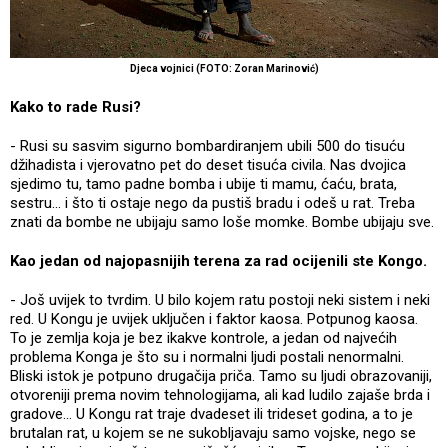
Djeca vojnici (FOTO: Zoran Marinović)
Kako to rade Rusi?
- Rusi su sasvim sigurno bombardiranjem ubili 500 do tisuću
džihadista i vjerovatno pet do deset tisuća civila. Nas dvojica
sjedimo tu, tamo padne bomba i ubije ti mamu, ćaću, brata,
sestru... i što ti ostaje nego da pustiš bradu i odeš u rat. Treba
znati da bombe ne ubijaju samo loše momke. Bombe ubijaju sve.
Kao jedan od najopasnijih terena za rad ocijenili ste Kongo.
- Još uvijek to tvrdim. U bilo kojem ratu postoji neki sistem i neki
red. U Kongu je uvijek uključen i faktor kaosa. Potpunog kaosa.
To je zemlja koja je bez ikakve kontrole, a jedan od najvećih
problema Konga je što su i normalni ljudi postali nenormalni.
Bliski istok je potpuno drugačija priča. Tamo su ljudi obrazovaniji,
otvoreniji prema novim tehnologijama, ali kad ludilo zajaše brda i
gradove... U Kongu rat traje dvadeset ili trideset godina, a to je
brutalan rat, u kojem se ne sukobljavaju samo vojske, nego se