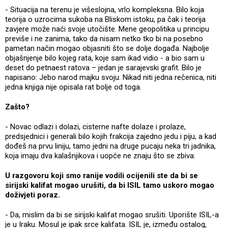
- Situacija na terenu je višeslojna, vrlo kompleksna. Bilo koja
teorija o uzrocima sukoba na Bliskom istoku, pa čak i teorija
zavjere može naći svoje utočište. Mene geopolitika u principu
previše i ne zanima, tako da nisam netko tko bi na posebno
pametan način mogao objasniti što se dolje događa. Najbolje
objašnjenje bilo kojeg rata, koje sam ikad vidio - a bio sam u
deset do petnaest ratova – jedan je sarajevski grafit. Bilo je
napisano: Jebo narod majku svoju. Nikad niti jedna rečenica, niti
jedna knjiga nije opisala rat bolje od toga.
Zašto?
- Novac odlazi i dolazi, cisterne nafte dolaze i prolaze,
predsjednici i generali bilo kojih frakcija zajedno jedu i piju, a kad
dođeš na prvu liniju, tamo jedni na druge pucaju neka tri jadnika,
koja imaju dva kalašnjikova i uopće ne znaju što se zbiva.
U razgovoru koji smo ranije vodili ocijenili ste da bi se
sirijski kalifat mogao urušiti, da bi ISIL tamo uskoro mogao
doživjeti poraz.
- Da, mislim da bi se sirijski kalifat mogao srušiti. Uporište ISIL-a
je u Iraku. Mosul je ipak srce kalifata. ISIL je, između ostalog,