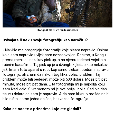
Kongo (FOTO: Zoran Marinović)
Izdvajate li neku svoju fotografiju kao naročitu?
- Najviše me proganjaju fotografije koje nisam napravio. Onima
koje sam napravio uvijek sam nezadovoljan. Recimo, u Kongu
prema meni ide nekakav pick up, a na njemu trideset vojnika s
ručnim bacačima. Taj pick up je u džungli izgledao kao nekakav
jež. Imam foto aparat u ruci, koji samo trebam podići i napraviti
fotografiju, ali znam da nakon tog klika dolazi problem. Taj
problem može biti pedeset, može biti 500 dolara. Može biti pet
minuta, može biti pet dana. E ta fotografija mi je najbolja koju
sam ikad vidio. S vremenom mi je sve bolja i bolja. Sad bih dao
tisuću dolara da sam je napravio. A da sam kliknuo možda ne bi
bilo ništa: samo jedna obična, bezvezna fotografija.
Kako se nosite s prizorima koje ste gledali?