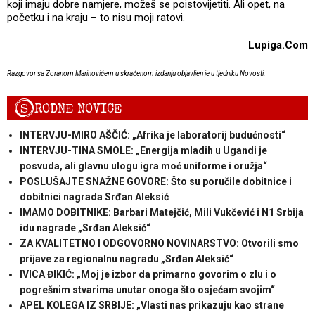
koji imaju dobre namjere, možeš se poistovijetiti. Ali opet, na
početku i na kraju – to nisu moji ratovi.
Lupiga.Com
Razgovor sa Zoranom Marinovićem u skraćenom izdanju objavljen je u tjedniku Novosti.
S
RODNE NOVICE
INTERVJU-MIRO AŠČIĆ: „Afrika je laboratorij budućnosti“
INTERVJU-TINA SMOLE: „Energija mladih u Ugandi je
posvuda, ali glavnu ulogu igra moć uniforme i oružja“
POSLUŠAJTE SNAŽNE GOVORE: Što su poručile dobitnice i
dobitnici nagrada Srđan Aleksić
IMAMO DOBITNIKE: Barbari Matejčić, Mili Vukčević i N1 Srbija
idu nagrade „Srđan Aleksić“
ZA KVALITETNO I ODGOVORNO NOVINARSTVO: Otvorili smo
prijave za regionalnu nagradu „Srđan Aleksić“
IVICA ĐIKIĆ: „Moj je izbor da primarno govorim o zlu i o
pogrešnim stvarima unutar onoga što osjećam svojim“
APEL KOLEGA IZ SRBIJE: „Vlasti nas prikazuju kao strane