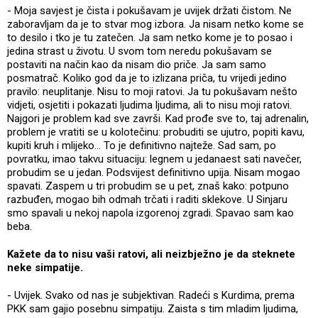
- Moja savjest je čista i pokušavam je uvijek držati čistom. Ne
zaboravljam da je to stvar mog izbora. Ja nisam netko kome se
to desilo i tko je tu zatečen. Ja sam netko kome je to posao i
jedina strast u životu. U svom tom neredu pokušavam se
postaviti na način kao da nisam dio priče. Ja sam samo
posmatrač. Koliko god da je to izlizana priča, tu vrijedi jedino
pravilo: neuplitanje. Nisu to moji ratovi. Ja tu pokušavam nešto
vidjeti, osjetiti i pokazati ljudima ljudima, ali to nisu moji ratovi.
Najgori je problem kad sve završi. Kad prođe sve to, taj adrenalin,
problem je vratiti se u kolotečinu: probuditi se ujutro, popiti kavu,
kupiti kruh i mlijeko... To je definitivno najteže. Sad sam, po
povratku, imao takvu situaciju: legnem u jedanaest sati navečer,
probudim se u jedan. Podsvijest definitivno upija. Nisam mogao
spavati. Zaspem u tri probudim se u pet, znaš kako: potpuno
razbuđen, mogao bih odmah trčati i raditi sklekove. U Sinjaru
smo spavali u nekoj napola izgorenoj zgradi. Spavao sam kao
beba.
Kažete da to nisu vaši ratovi, ali neizbježno je da steknete
neke simpatije.
- Uvijek. Svako od nas je subjektivan. Radeći s Kurdima, prema
PKK sam gajio posebnu simpatiju. Zaista s tim mladim ljudima,