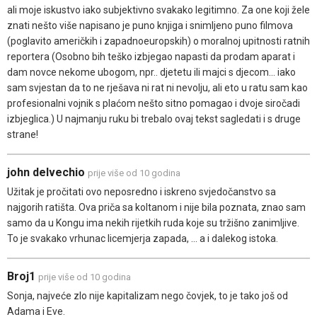
ali moje iskustvo iako subjektivno svakako legitimno. Za one koji žele
znati nešto više napisano je puno knjiga i snimljeno puno filmova
(poglavito američkih i zapadnoeuropskih) o moralnoj upitnosti ratnih
reportera (Osobno bih teško izbjegao napasti da prodam aparat i
dam novce nekome ubogom, npr.. djetetu ili majci s djecom... iako
sam svjestan da to ne rješava ni rat ni nevolju, ali eto u ratu sam kao
profesionalni vojnik s plaćom nešto sitno pomagao i dvoje siročadi
izbjeglica.) U najmanju ruku bi trebalo ovaj tekst sagledati i s druge
strane!
john delvechio
prije više od 10 godina
Užitak je pročitati ovo neposredno i iskreno svjedočanstvo sa
najgorih ratišta. Ova priča sa koltanom i nije bila poznata, znao sam
samo da u Kongu ima nekih rijetkih ruda koje su tržišno zanimljive.
To je svakako vrhunac licemjerja zapada, ... a i dalekog istoka.
Broj1
prije više od 10 godina
Sonja, najveće zlo nije kapitalizam nego čovjek, to je tako još od
Adama i Eve.