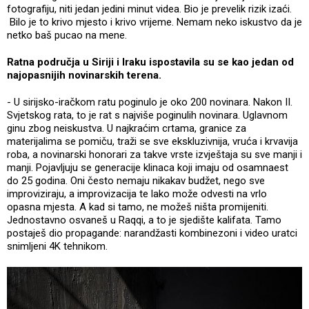
fotografiju, niti jedan jedini minut videa. Bio je prevelik rizik izaći.
Bilo je to krivo mjesto i krivo vrijeme. Nemam neko iskustvo da je
netko baš pucao na mene.
Ratna područja u Siriji i Iraku ispostavila su se kao jedan od
najopasnijih novinarskih terena.
- U sirijsko-iračkom ratu poginulo je oko 200 novinara. Nakon II.
Svjetskog rata, to je rat s najviše poginulih novinara. Uglavnom
ginu zbog neiskustva. U najkraćim crtama, granice za
materijalima se pomiču, traži se sve ekskluzivnija, vruća i krvavija
roba, a novinarski honorari za takve vrste izvještaja su sve manji i
manji. Pojavljuju se generacije klinaca koji imaju od osamnaest
do 25 godina. Oni često nemaju nikakav budžet, nego sve
improviziraju, a improvizacija te lako može odvesti na vrlo
opasna mjesta. A kad si tamo, ne možeš ništa promijeniti.
Jednostavno osvaneš u Raqqi, a to je sjedište kalifata. Tamo
postaješ dio propagande: narandžasti kombinezoni i video uratci
snimljeni 4K tehnikom.