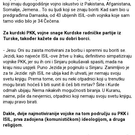
koji imaju dugogodišnje vojno iskustvo iz Pakistana, Afganistana,
Somalije, Jemena... To su ljudi koji se znaju boriti. Kad sam bio u
predgrađima Damaska, od 43 ubijenih ISIL-ovih vojnika koje sam
tamo vidio bilo je 34 Čečena.
Za kurdski PKK, vojne snage Kurdske radničke partije iz
Turske, također kažete da su dobri borci.
- Jesu. Oni su zaista motivirani za borbu i spremni su boriti se.
Jezidi, kao najveće ISIL-ove žrtve u Iraku, definitivno simpatiziraju
vojnike PKK, jer su ih oni i Sinjaru pokušavali spasiti, mada na
kraju nisu uspjeli. Puno Jezida je poginulo u Sinjaru. Zanimljivo je
za te Jezide: njih ISIL ne ubija kad ih uhvati, jer nemaju svoju
svetu knjigu. Prema tome, oni su neki otpadnici koji u trenutku
mogu birati: hoćeš li biti sunit ili ćeš biti mrtav? Šiite i Kurde
odmah ubijaju. Nema nikakvih mogućnosti biranja. U Kuranu,
naime, piše da nevjernici, otpadnici koji nemaju svoju svetu knjigu,
imaju pravo birati.
Dakle, dvije najmotiviranije vojske na tom području su PKK i
ISIL, prva zadojena (komunističkom) ideologijom, a druga
religijom.