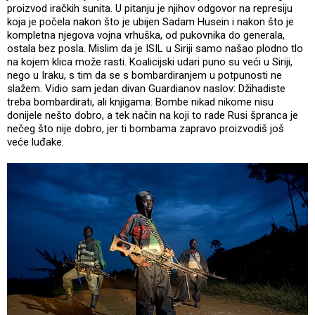
proizvod iračkih sunita. U pitanju je njihov odgovor na represiju
koja je počela nakon što je ubijen Sadam Husein i nakon što je
kompletna njegova vojna vrhuška, od pukovnika do generala,
ostala bez posla. Mislim da je ISIL u Siriji samo našao plodno tlo
na kojem klica može rasti. Koalicijski udari puno su veći u Siriji,
nego u Iraku, s tim da se s bombardiranjem u potpunosti ne
slažem. Vidio sam jedan divan Guardianov naslov: Džihadiste
treba bombardirati, ali knjigama. Bombe nikad nikome nisu
donijele nešto dobro, a tek način na koji to rade Rusi špranca je
nečeg što nije dobro, jer ti bombama zapravo proizvodiš još
veće luđake.