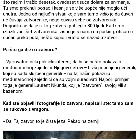
što radim i tražio desetak, dvadeset tisuća dolara za snimanje.
Tu smo prekinuli posao i kasnije se više uopće nije moglo ući
unutra. Jedna od najluđih stvari koje sam tamo vidio je da čuvari
ne čuvaju zatvorenike, nego čuvaju sebe od zatvorenika.
Dogodilo se da je iz tog zatvora pobjeglo 800 ljudi. Kad smo
izlazili vani šef zatvorenika izišao je s nama na parking, otišao u
dućan preko puta, nešto kupio i vratio se nazad u zatvor.
Pa što ga drži u zatvoru?
- Vjerovatno neki politički interesi; da bi se nešto pokazalo
međunarodnoj zajednici. Njegovi šefovi – bivši pobunjeni generali,
koji su sada službeni generali – na taj način pokazuju
međunarodnoj zajednici da su voljni surađivati. Najbolji primjer
toga je general Laurent Nkunda, koji je "zatvoren" svojoj vili s
bazenom.
Kad ste objavili fotografije iz zatvora, napisali ste: tamo sam
se rukovao s vragom.
- Da. Taj zatvor, to je čista jeza. Pakao na zemlji.