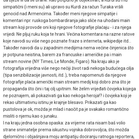
da bježe ili da se brane. Kao potpuno je objektivan, a Kurdi su mu
simpatični (i meni su) ali upravo su Kurdi za račun Turaka vršili
genocid nad Armencima. Također meni njegove simpatije i
komentari npr. ruskoga bombardiranja jako sliče na uhodani main
stream koji provode oni koji njegove fotografije plaćaju - i za njega
vrijedi: Ne pljuj ruku koja te hrani. Većina komentara na razne ratove
koje navodi su više nego poznate fraze s interneta, wikipedije itd...
Također navodi da u zapadnim medijima nema većine činjenica što
je potpuna neistina, barem za francuske i američke pa i main
stream novine (NY Times, Le Monde, Figaro). Na kraju ako je
fotografija vrijedna više nego nečiji život radi nekoga budućega cilja
(tipa senzibilizacije javnosti, itd..), treba napomenuti da njegove
fotografije plaća američki main stream medij koji dobro zna što je
propaganda što čini i taj cilj upitnim. Ne želim vrijeđati čovjeka kojega
ne poznajem, ali pokazivati ga kao nekoga heroja!? i čovjeka koji je
rekao ultimativnu istinu je krajnje blesavo. Prikazati ga kao
pustolova je ok, možda je mlad i naočit pa je svakako romantično
misliti o njemu kao o junaku.
I na kraju jedna osobna opaska: za vrijeme rata nisam baš volio
strane snimatelje prema iskustvu vojnika dobrovoljca, što možda
djelomično i objašnjava moju antipatiju dociranju ratnoga reportera,