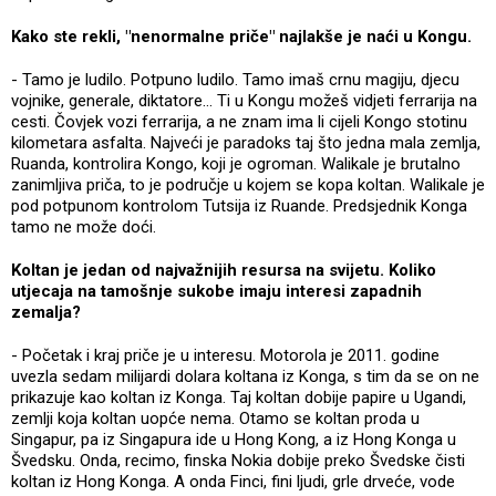
Kako ste rekli, "nenormalne priče" najlakše je naći u Kongu.
- Tamo je ludilo. Potpuno ludilo. Tamo imaš crnu magiju, djecu
vojnike, generale, diktatore... Ti u Kongu možeš vidjeti ferrarija na
cesti. Čovjek vozi ferrarija, a ne znam ima li cijeli Kongo stotinu
kilometara asfalta. Najveći je paradoks taj što jedna mala zemlja,
Ruanda, kontrolira Kongo, koji je ogroman. Walikale je brutalno
zanimljiva priča, to je područje u kojem se kopa koltan. Walikale je
pod potpunom kontrolom Tutsija iz Ruande. Predsjednik Konga
tamo ne može doći.
Koltan je jedan od najvažnijih resursa na svijetu. Koliko
utjecaja na tamošnje sukobe imaju interesi zapadnih
zemalja?
- Početak i kraj priče je u interesu. Motorola je 2011. godine
uvezla sedam milijardi dolara koltana iz Konga, s tim da se on ne
prikazuje kao koltan iz Konga. Taj koltan dobije papire u Ugandi,
zemlji koja koltan uopće nema. Otamo se koltan proda u
Singapur, pa iz Singapura ide u Hong Kong, a iz Hong Konga u
Švedsku. Onda, recimo, finska Nokia dobije preko Švedske čisti
koltan iz Hong Konga. A onda Finci, fini ljudi, grle drveće, vode