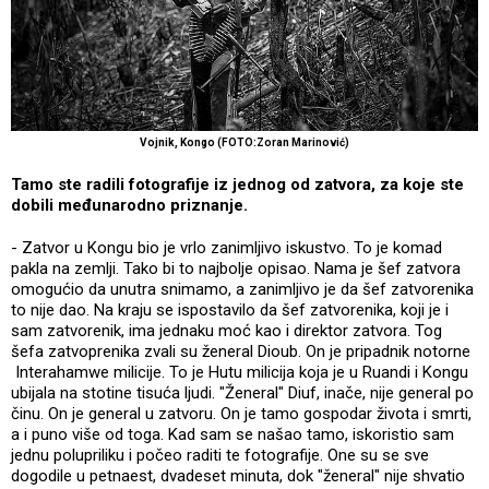
Vojnik, Kongo (FOTO:Zoran Marinović)
Tamo ste radili fotografije iz jednog od zatvora, za koje ste
dobili međunarodno priznanje.
- Zatvor u Kongu bio je vrlo zanimljivo iskustvo. To je komad
pakla na zemlji. Tako bi to najbolje opisao. Nama je šef zatvora
omogućio da unutra snimamo, a zanimljivo je da šef zatvorenika
to nije dao. Na kraju se ispostavilo da šef zatvorenika, koji je i
sam zatvorenik, ima jednaku moć kao i direktor zatvora. Tog
šefa zatvoprenika zvali su ženeral Dioub. On je pripadnik notorne
Interahamwe milicije. To je Hutu milicija koja je u Ruandi i Kongu
ubijala na stotine tisuća ljudi. "Ženeral" Diuf, inače, nije general po
činu. On je general u zatvoru. On je tamo gospodar života i smrti,
a i puno više od toga. Kad sam se našao tamo, iskoristio sam
jednu polupriliku i počeo raditi te fotografije. One su se sve
dogodile u petnaest, dvadeset minuta, dok "ženeral" nije shvatio