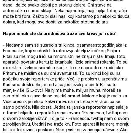
dana i da će svako dobiti po stotinu dolara. Oni stave na
automatiku i samo slikaju. Neka najmutnija, najgluplja fotografija
može biti fora. Zašto bi slali nas, koji koštamo po nekoliko tisuća
dolara, kad mogu sve dobiti za nekoliko stotina dolara.
Napomenuli ste da uredništva traže sve krvaviju "robu".
- Nedavno sam se susreo s tri klinca, osamnaestogodišnjaka iz
Francuske, koji su došli biti ratni izvjestitelji iz iračkog Sinjara.
Pitali su me mogu li ići sa mnom. Oni ne znaju ništa. Imaju foto
aparatić, povratnu kartu iz Istanbula i žele snimati rokanje. To su
mi rekli: mi želimo snimiti rokanje. To se naprosto ne radi tako.
Pritom, ne mislim da su oni avanturisti. To su klinci koji su na
početku svoje reporterske priče. Veći je problem u uredništvima.
Kad smo došli u Sinjar mrtvi su još ležali po cesti. Bili su to
manje-više ISIL-ovci. Na njima muhe, milijun muha, moraš se
zamotati oko glave da ne osjetiš smrad. Malome koji je radio za
Vice urednik je rekao: kakvi mrtvi, nama treba krv! Granica se
samo pomiče. Nije dosta. Jedna talijanska reporterka napisala je
o tome briljantnu reportažu s naslovom: "Francesca, twittaj nam
o svom zarobljeništvu". To je to - Francesca, twittaj nam o svom
zarobljeništvu. Uredništva traže krv. Foto aparat ili kamera moraju
biti u istoj razini s puškom. Nikog više ne zanimaju ruševine. Ako