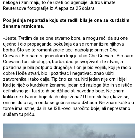
nekoga i zanimaju, to će uzeti od agencije. Jutros imate
Reutersove fotografije iz Aleppa za 25 dolara.
Posljednja reportaža koju ste radili bila je ona sa kurdskim
ženama ratnicama.
-Jeste. Tvrdim da se one stvarno bore, a mogu reći da su one
ujedno i dio propagande, pokušaja da se romantizira njihova
borba. Što se te romantizacije tiče, najbolji je primjer Che
Guevara. Bio sam s generalom koji je ubio Che Guevaru. Bio sam
Guevarin fan: ideologija, borba, dao je svoj život i te stvari, a
pozadina je bila potpuno drugačija. I on je bio vojnik, koji je radio
dobre i loše stvari, bio i pozitivac i negativac, znao ubiti
zatvorenika i tako dalje. Tipično za rat. Niti jedan nije crn i bijel.
Kad je riječ o kurdskim ženama, jedan od razloga što ih se ističe
definitivno je i taj što ih se džihadisti navodno boje. Ne znam
koliko se stvarno boje da ih ubije žena? U tom slučaju, kaže se,
oni ne idu u raj, a onda se gubi smisao džihada. Ne znam koliko u
tome ima istine, da ih se ISIL-ovci naročito boje, ali neprestano
slušam tu priču.