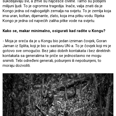
sukobljavaju svi, a žrtve su najčešće civilne. Tamo su pobijeni
milijuni ljudi. To je ogromna tragedija. Inače, valja znati da je
Kongo jedna od najbogatijih zemalja na svijetu. To je zemlja koja
ima uran, koltan, dijamante, zlato, koja ima pitku vodu. Rijeka
Kongo je jedna od najvećih zaliha pitke vode na svijetu.
Kako se, makar minimalno, osigurati kad radite u Kongu?
- Moja je sreća da je u Kongu bio jedan izniman čovjek, Goran
Jaman iz Splita, koji je bio u sastavu UN-a. To je čovjek koji mi je
gotovo sve omogućio. Bez jako dobrih kontakata i bez direktnih
kontakata sa generalima te priče se jednostavno ne mogu
snimiti. Tebi određeni generali, pobunjeni ili nepobunjeni, to
moraju dozvoliti.