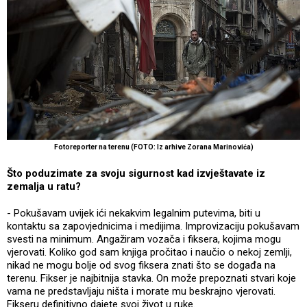
Fotoreporter na terenu (FOTO: Iz arhive Zorana Marinovića)
Što poduzimate za svoju sigurnost kad izvještavate iz
zemalja u ratu?
- Pokušavam uvijek ići nekakvim legalnim putevima, biti u
kontaktu sa zapovjednicima i medijima. Improvizaciju pokušavam
svesti na minimum. Angažiram vozača i fiksera, kojima mogu
vjerovati. Koliko god sam knjiga pročitao i naučio o nekoj zemlji,
nikad ne mogu bolje od svog fiksera znati što se događa na
terenu. Fikser je najbitnija stavka. On može prepoznati stvari koje
vama ne predstavljaju ništa i morate mu beskrajno vjerovati.
Fikseru definitivno dajete svoj život u ruke.