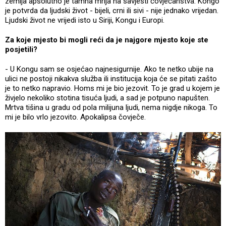
zemlja apsolutno je tamna mrlja na savjesti čovječanstva. Kongo
je potvrda da ljudski život - bijeli, crni ili sivi - nije jednako vrijedan.
Ljudski život ne vrijedi isto u Siriji, Kongu i Europi.
Za koje mjesto bi mogli reći da je najgore mjesto koje ste
posjetili?
- U Kongu sam se osjećao najnesigurnije. Ako te netko ubije na
ulici ne postoji nikakva služba ili institucija koja će se pitati zašto
je to netko napravio. Homs mi je bio jezovit. To je grad u kojem je
živjelo nekoliko stotina tisuća ljudi, a sad je potpuno napušten.
Mrtva tišina u gradu od pola milijuna ljudi, nema nigdje nikoga. To
mi je bilo vrlo jezovito. Apokalipsa čovječe.