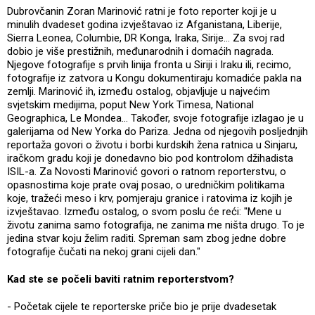
Dubrovčanin Zoran Marinović ratni je foto reporter koji je u
minulih dvadeset godina izvještavao iz Afganistana, Liberije,
Sierra Leonea, Columbie, DR Konga, Iraka, Sirije... Za svoj rad
dobio je više prestižnih, međunarodnih i domaćih nagrada.
Njegove fotografije s prvih linija fronta u Siriji i Iraku ili, recimo,
fotografije iz zatvora u Kongu dokumentiraju komadiće pakla na
zemlji. Marinović ih, između ostalog, objavljuje u najvećim
svjetskim medijima, poput New York Timesa, National
Geographica, Le Mondea... Također, svoje fotografije izlagao je u
galerijama od New Yorka do Pariza. Jedna od njegovih posljednjih
reportaža govori o životu i borbi kurdskih žena ratnica u Sinjaru,
iračkom gradu koji je donedavno bio pod kontrolom džihadista
ISIL-a. Za Novosti Marinović govori o ratnom reporterstvu, o
opasnostima koje prate ovaj posao, o uredničkim politikama
koje, tražeći meso i krv, pomjeraju granice i ratovima iz kojih je
izvještavao. Između ostalog, o svom poslu će reći: "Mene u
životu zanima samo fotografija, ne zanima me ništa drugo. To je
jedina stvar koju želim raditi. Spreman sam zbog jedne dobre
fotografije čučati na nekoj grani cijeli dan."
Kad ste se počeli baviti ratnim reporterstvom?
- Početak cijele te reporterske priče bio je prije dvadesetak