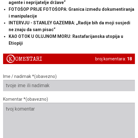
agente i neprijatelje države“
FOTOŠOP PRIJE FOTOŠOPA: Granica između dokumentiranja
i manipulacije
INTERVJU - STANLEY GAZEMBA: „Radije bih da moji susjedi
ne znaju da sam pisac“
KAO OTOK U OLUJNOM MORU: Rastafarijanska utopija u
Etiopiji
K
OMENTARI
broj komentara:
18
Ime / nadimak *(obavezno)
Komentar *(obavezno)