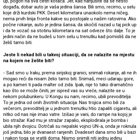
up, pogon na sva četiri kotača. Jer, kad nanjušite da se nešto
događa, dobar auto je vaša jedina šansa. Bili smo, recimo, u selu
koje drži kurdski PKK. Deset kilometara unaokolo nema ničeg;
nema prvih linija fronta kakve su postojale u našim ratovima. Ako
počne rokanje, auto je jedina šansa; da skočiš nazad u taj pick up
i da te vozač sa stotinu kilometara na sat odveze što dalje. To je
jedini način da ne budeš u tom selu u trenutku kad pomisliš da ne
želiš tamo biti.
Jeste li nekad bili u takvoj situaciji, da se nalazite na mjestu
na kojem ne želite biti?
- Sad smo u Iraku, prema sirijskoj granici, snimali rokanje, ali ne ih
mogao reći da nisam želio tamo biti. Snimaš, meci udaraju gore,
a po kameri ti pada malter od zida. Ipak, nije to tako dramatično
kao što se može činiti, jer ispred vas su vreće, nalazite se u
nekom polubunkeru. U Kongu su nam, recimo, ubili prevoditelja.
To je jedna od onih životnih situacija. Nas trojica smo bili za
večerom, prevoditelj je u jednom trenutku htio zapaliti cigaretu, ali
nitko od nas nije imao vatre. Izišao je vani, do rampe na kojoj je
bio stražar. Kad mu je stražar zapalio, eksplodirala je bomba i
ubila njih dvojicu. Dotrčali su nepalski vojnci UN-a, onda je roknula
još jedna, bilo je dvanaest ranjenih. Dvadeset dana smo bili u bazi
i nakon toga se vratili doma. Nismo snimili niti jednu jedinu