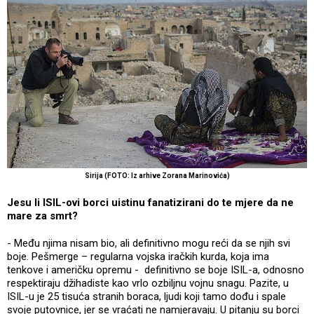
Sirija (FOTO: Iz arhive Zorana Marinovića)
Jesu li ISIL-ovi borci uistinu fanatizirani do te mjere da ne
mare za smrt?
- Među njima nisam bio, ali definitivno mogu reći da se njih svi
boje. Pešmerge – regularna vojska iračkih kurda, koja ima
tenkove i američku opremu - definitivno se boje ISIL-a, odnosno
respektiraju džihadiste kao vrlo ozbiljnu vojnu snagu. Pazite, u
ISIL-u je 25 tisuća stranih boraca, ljudi koji tamo dođu i spale
svoje putovnice, jer se vraćati ne namjeravaju. U pitanju su borci