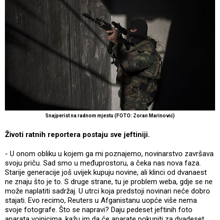
Snajperist na radnom mjestu (FOTO: Zoran Marinović)
Životi ratnih reportera postaju sve jeftiniji.
- U onom obliku u kojem ga mi poznajemo, novinarstvo završava
svoju priču. Sad smo u međuprostoru, a čeka nas nova faza.
Starije generacije još uvijek kupuju novine, ali klinci od dvanaest
ne znaju što je to. S druge strane, tu je problem weba, gdje se ne
može naplatiti sadržaj. U utrci koja predstoji novinari neće dobro
stajati. Evo recimo, Reuters u Afganistanu uopće više nema
svoje fotografe. Što se napravi? Daju pedeset jeftinih foto
aparata vojnicima, kažu im da će aparate pokupiti za dvadeset