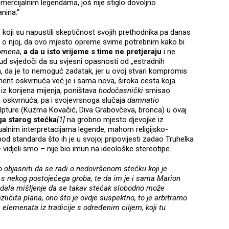
mercijalnim legendama, još nije stiglo dovoljno
nina.“
, koji su napustili skeptičnost svojih prethodnika pa danas
s o njoj, da ovo mjesto opreme svime potrebnim kako bi
omena
,
a da u isto vrijeme s time ne pretjeraju
i ne
rud svjedoči da su svjesni opasnosti od „estradnih
m, da je to nemoguć zadatak, jer u ovoj stvari kompromis
ent oskvrnuća već je i sama nova, široka cesta koja
 iz korijena mijenja, poništava
hodočasnički
smisao
a oskvrnuća, pa i svojevrsnoga slučaja
damnatio
kulpture (Kuzma Kovačić, Diva Grabovčeva, bronca) u ovaj
a starog stećka
[1]
na grobno mjesto djevojke iz
ualnim interpretacijama legende, mahom religijsko-
od standarda što ih je u svojoj pripovijesti zadao Truhelka
– vidjeli smo – nije bio imun na ideološke stereotipe.
o objasniti da se radi o nedovršenom stećku koji je
 s nekog postojećega groba, te da im je i sama Marion
, dala mišljenje da se takav stećak slobodno može
ičita plana, ono što je ovdje suspektno, to je arbitrarno
elemenata iz tradicije s određenim ciljem, koji tu