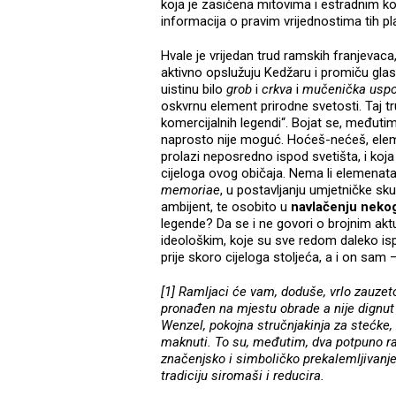
koja je zasićena mitovima i estradnim ko
informacija o pravim vrijednostima tih pla
Hvale je vrijedan trud ramskih franjevaca
aktivno opslužuju Kedžaru i promiču gla
uistinu bilo
grob
i
crkva
i
mučenička usp
oskvrnu element prirodne svetosti. Taj t
komercijalnih legendi“. Bojat se, međuti
naprosto nije moguć. Hoćeš-nećeš, elem
prolazi neposredno ispod svetišta, i koja
cijeloga ovog običaja. Nema li elemenat
memoriae
, u postavljanju umjetničke s
ambijent, te osobito u
navlačenju nekog
legende? Da se i ne govori o brojnim akt
ideološkim, koje su sve redom daleko isp
prije skoro cijeloga stoljeća, a i on sam 
[1] Ramljaci će vam, doduše, vrlo zauzet
pronađen na mjestu obrade a nije dignut
Wenzel, pokojna stručnjakinja za stećke
maknuti. To su, međutim, dva potpuno razl
značenjsko i simboličko prekalemljivanje 
tradiciju siromaši i reducira.