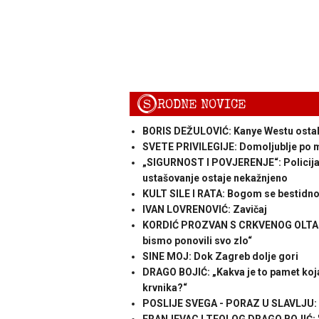
S
RODNE NOVICE
BORIS DEŽULOVIĆ: Kanye Westu ostal
SVETE PRIVILEGIJE: Domoljublje po
„SIGURNOST I POVJERENJE“: Policija l
ustašovanje ostaje nekažnjeno
KULT SILE I RATA: Bogom se bestidno
IVAN LOVRENOVIĆ: Zavičaj
KORDIĆ PROZVAN S CRKVENOG OLTARA
bismo ponovili svo zlo“
SINE MOJ: Dok Zagreb dolje gori
DRAGO BOJIĆ: „Kakva je to pamet koja ž
krvnika?“
POSLIJE SVEGA - PORAZ U SLAVLJU: 