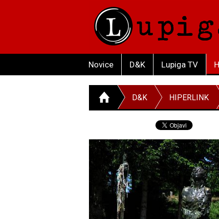
Novice
D&K
Lupiga TV
H
D&K
HIPERLINK