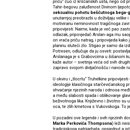
priču“ čuo iz kršćanskih usta, nego od 
Tahir-begovu zaluđenost Divinom ljepo
seksualnu pohotu bešćutnoga bega-
unutarnjoj preobrazbi u doživljaju velike i 
motiviranu neminovnost tragičnoga završe
pripovijesti. Naime, kada je već pao zas
odlazak, pripovjedač Arslan-aga mu saopća
on vraća priču natrag, i pripovijeda kako
planinu sluteći zlo. Stigao je samo da izd
Potresen, odlučuje da ju osveti: postavlj
Arslanaga je s Grabovcima u šišanom kum
kaže autor – svetinja veća od svih drugih.
zapravo svojom divljačnošću i navode na
U okviru i „tlocrtu“ Truhelkine pripovijes
ideologije klasičnoga starčevićanskog pr
shvaćanje njezinih naroda i odnosa među n
a među slabosti spada i oblikovanje gla
beživotnoga lika. Književno i životno su u 
oca, te zlih kmetova s Vukovskoga. To je 
U pozadini ove legende i svih njezinih d
Marka Perkovića Thompsona
) leži nei
tradicijskoga patrijarhata, opsjednut a 