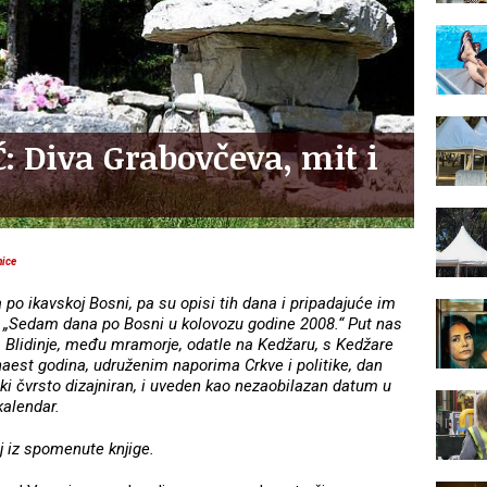
 Diva Grabovčeva, mit i
nice
a po ikavskoj Bosni, pa su opisi tih dana i pripadajuće im
jizi „Sedam dana po Bosni u kolovozu godine 2008.“ Put nas
 Blidinje, među mramorje, odatle na Kedžaru, s Kedžare
aest godina, udruženim naporima Crkve i politike, dan
ki čvrsto dizajniran, i uveden kao nezaobilazan datum u
kalendar.
j iz spomenute knjige.