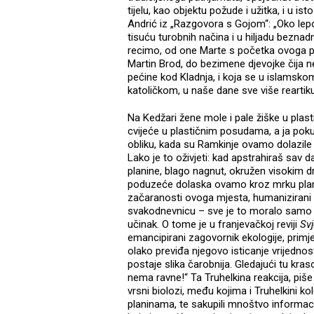
tijelu, kao objektu požude i užitka, i u is
Andrić iz „Razgovora s Gojom“: „Oko lepote
tisuću turobnih načina i u hiljadu beznad
recimo, od one Marte s početka ovoga pu
Martin Brod, do bezimene djevojke čija ne
pećine kod Kladnja, i koja se u islamsko
katoličkom, u naše dane sve više reartiku
Na Kedžari žene mole i pale žiške u plast
cvijeće u plastičnim posudama, a ja poku
obliku, kada su Ramkinje ovamo dolazile 
Lako je to oživjeti: kad apstrahiraš sav 
planine, blago nagnut, okružen visokim
poduzeće dolaska ovamo kroz mrku plan
začaranosti ovoga mjesta, humanizirani
svakodnevnicu – sve je to moralo samo po
učinak. O tome je u franjevačkoj reviji
Svj
emancipirani zagovornik ekologije, primje
olako previđa njegovo isticanje vrijednos
postaje slika čarobnija. Gledajući tu kraso
nema ravne!“ Ta Truhelkina reakcija, pi
vrsni biolozi, među kojima i Truhelkini k
planinama, te sakupili mnoštvo informacij