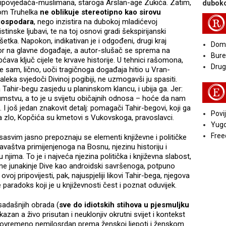
pripovjedača-muslimana, staroga Arslan-age Zukića. Zatim,
duboko
tom Truhelka
ne oblikuje stereotipno kao sirovu
R
gospodara
, nego inzistira na dubokoj mladićevoj
istinske ljubavi, te na toj osnovi gradi šekspirijanski
tka. Napokon, indikativan je i odgođeni, drugi kraj
Doma
tor na glavne događaje, a autor-slušač se sprema na
Bure
va ključ cijele te krvave historije. U tehnici rašomona,
Druga
 je sam, lično, uoči tragičnoga događaja hitio u Vran-
aleka svjedoči Divinoj pogibiji, ne uzmogavši ju spasiti.
E
a Tahir-begu zasjedu u planinskom klancu, i ubija ga. Jer:
stvu, a to je u svijetu običajnih odnosa – hoće da nam
 I još jedan znakovit detalj: pomagači Tahir-begovi, koji ga
Povij
 zlo, Kopčića su kmetovi s Vukovskoga, pravoslavci.
Yugo
Free
ti sasvim jasno prepoznaju se elementi književne i političke
avaštva primijenjenoga na Bosnu, njezinu historiju i
jima. To je i najveća njezina politička i književna slabost,
vne junakinje Dive kao androidski savršenoga, potpuno
ovoj pripovijesti, pak, najuspjeliji likovi Tahir-bega, njegova
paradoks koji je u književnosti čest i poznat oduvijek.
osadašnjih obrada (
sve do idiotskih stihova u pjesmuljku
skazan a živo prisutan i neuklonjiv okrutni svijet i kontekst
istovremeno nemilosrdan prema ženskoj ljepoti i ženskom