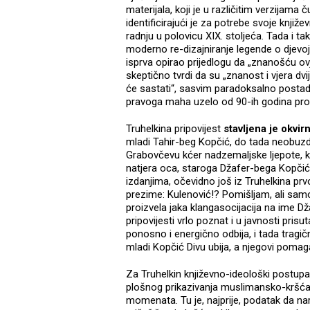
materijala, koji je u različitim verzijama
identificirajući je za potrebe svoje knjiž
radnju u polovicu XIX. stoljeća. Tada i t
moderno re-dizajniranje legende o djevoj
isprva opirao prijedlogu da „znanošću ovj
skeptično tvrdi da su „znanost i vjera dv
će sastati“, sasvim paradoksalno postade
pravoga maha uzelo od 90-ih godina proš
Truhelkina pripovijest
stavljena je okv
mladi Tahir-beg Kopčić, do tada neobuzd
Grabovčevu kćer nadzemaljske ljepote, k
natjera oca, staroga Džafer-bega Kopčića
izdanjima, očevidno još iz Truhelkina pr
prezime: Kulenović!? Pomišljam, ali samo
proizvela jaka klangasocijacija na ime Dž
pripovijesti vrlo poznat i u javnosti pri
ponosno i energično odbija, i tada tragičn
mladi Kopčić Divu ubija, a njegovi pomaga
Za Truhelkin književno-ideološki postupak 
plošnog prikazivanja muslimansko-kršćan
momenata. Tu je, najprije, podatak da na