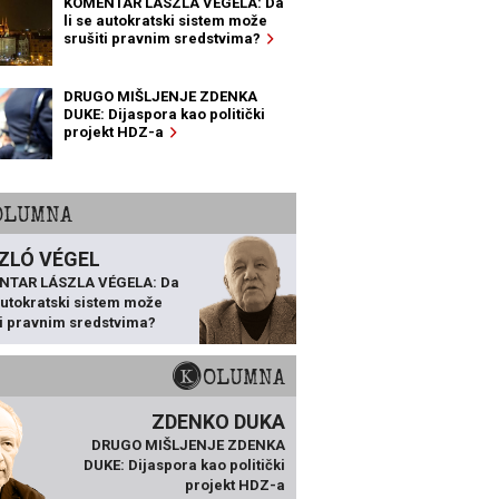
KOMENTAR LÁSZLA VÉGELA: Da
li se autokratski sistem može
srušiti pravnim sredstvima?
DRUGO MIŠLJENJE ZDENKA
DUKE: Dijaspora kao politički
projekt HDZ-a
KOLUMNA
ZLÓ VÉGEL
NTAR LÁSZLA VÉGELA: Da
 autokratski sistem može
ti pravnim sredstvima?
KOLUMNA
ZDENKO DUKA
DRUGO MIŠLJENJE ZDENKA
DUKE: Dijaspora kao politički
projekt HDZ-a