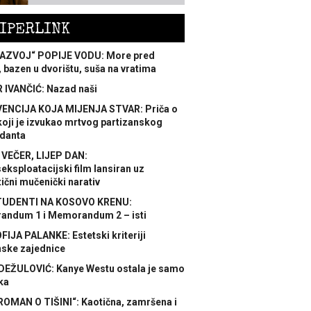
IPERLINK
AZVOJ“ POPIJE VODU: More pred
 bazen u dvorištu, suša na vratima
 IVANČIĆ: Nazad naši
ENCIJA KOJA MIJENJA STVAR: Priča o
koji je izvukao mrtvog partizanskog
danta
 VEČER, LIJEP DAN:
ksploatacijski film lansiran uz
ični mučenički narativ
TUDENTI NA KOSOVO KRENU:
ndum 1 i Memorandum 2 – isti
FIJA PALANKE: Estetski kriteriji
nske zajednice
DEŽULOVIĆ: Kanye Westu ostala je samo
ka
ROMAN O TIŠINI“: Kaotična, zamršena i