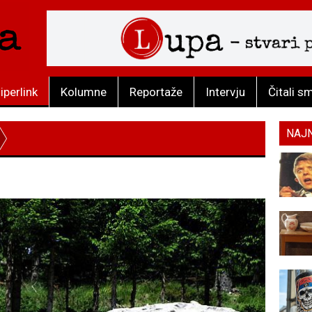
iperlink
Kolumne
Reportaže
Intervju
Čitali s
NAJ