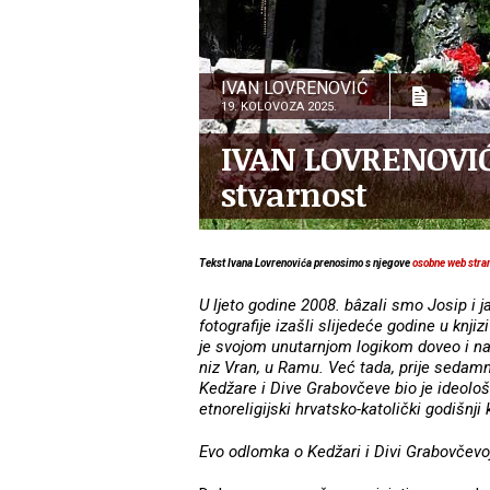
IVAN LOVRENOVIĆ
19. KOLOVOZA 2025.
IVAN LOVRENOVIĆ:
stvarnost
Tekst Ivana Lovrenovića prenosimo s njegove
osobne web stra
U ljeto godine 2008. bâzali smo Josip i j
fotografije izašli slijedeće godine u kn
je svojom unutarnjom logikom doveo i na
niz Vran, u Ramu. Već tada, prije sedamn
Kedžare i Dive Grabovčeve bio je ideološ
etnoreligijski hrvatsko-katolički godišnji 
Evo odlomka o Kedžari i Divi Grabovčevo