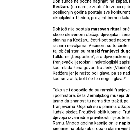
Dok sunce ne počne naginjati na zapad,
Kedžaru
(da nam je znati: što znači rije
posljednjih godina postaje sve konkurentn
okupljališta. Ujedno, provjerit ćemo i kak
Dok još nije postala
masovan ritual
, pr
skoro skrivenom običaju djevojaka i žena
planinu na Kedžaru, četiri-pet sati napo
raznim nevoljama. Većinom su to činile r
taj običaj stari su
ramski franjevci dug
folklorne „besposlice“, a o djevojačkom
franjevački ljetopisni i nekrologijski zap
kad mlada žena govori fra Jerki (Vladi
Kedžaru jer je nešto boli glava, pa se na
kad se vratiš, bolit će te i noge i glava!“
Tako se i dogodilo da su ramski franjevc
i polihistora, šefa Zemaljskog muzeja
dr
jasno da znanost tu nema što tražiti, pa 
franjevcima. Odjahali su u planinu, otko
ljudski skelet. Proučivši oblik lubanje, Tr
djevojci izvanredne pravilnosti i ljepote li
Ramu. Mnogo godina kasnije on je
napis
sjećanje na obilazak groba u planini vje