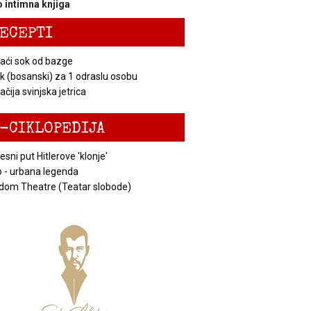
 intimna knjiga
ECEPTI
ći sok od bazge
k (bosanski) za 1 odraslu osobu
čija svinjska jetrica
-CIKLOPEDIJA
esni put Hitlerove 'klonje'
 - urbana legenda
dom Theatre (Teatar slobode)