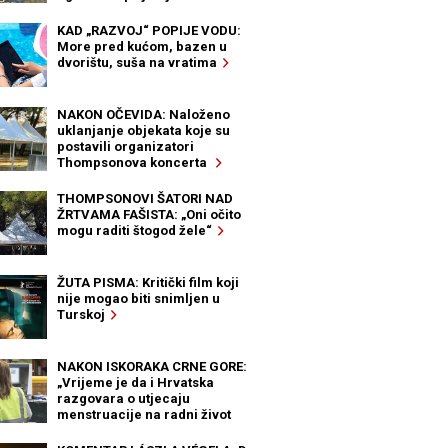
KAD „RAZVOJ“ POPIJE VODU:
More pred kućom, bazen u
dvorištu, suša na vratima
NAKON OČEVIDA: Naloženo
uklanjanje objekata koje su
postavili organizatori
Thompsonova koncerta
THOMPSONOVI ŠATORI NAD
ŽRTVAMA FAŠISTA: „Oni očito
mogu raditi štogod žele“
ŽUTA PISMA: Kritički film koji
nije mogao biti snimljen u
Turskoj
NAKON ISKORAKA CRNE GORE:
„Vrijeme je da i Hrvatska
razgovara o utjecaju
menstruacije na radni život
žena“