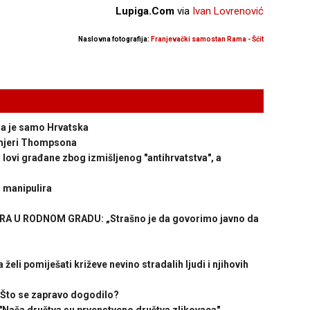
Lupiga.Com
via
Ivan Lovrenović
Naslovna fotografija:
Franjevački samostan Rama - Šćit
a je samo Hrvatska
 mjeri Thompsona
ovi građane zbog izmišljenog "antihrvatstva", a
 manipulira
 U RODNOM GRADU: „Strašno je da govorimo javno da
eli pomiješati križeve nevino stradalih ljudi i njihovih
Što se zapravo dogodilo?