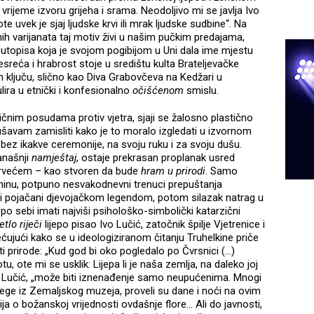
to vrijeme izvoru grijeha i srama. Neodoljivo mi se javlja Ivo
 uvek je sjaj ljudske krvi ili mrak ljudske sudbine“. Na
nih varijanata taj motiv živi u našim pučkim predajama,
topisa koja je svojom pogibijom u Uni dala ime mjestu
sreća i hrabrost stoje u središtu kulta Brateljevačke
m ključu, slično kao Diva Grabovčeva na Kedžari u
lira u etnički i konfesionalno
očišćenom
smislu.
ičnim posudama protiv vjetra, sjaji se žalosno plastično
šavam zamisliti kako je to moralo izgledati u izvornom
bez ikakve ceremonije, na svoju ruku i za svoju dušu.
današnji
namještaj
, ostaje prekrasan proplanak usred
 drvećem – kao stvoren da bude
hram u prirodi
. Samo
inu, potpuno nesvakodnevni trenuci prepuštanja
 i pojačani djevojačkom legendom, potom silazak natrag u
 sebi imati najviši psihološko-simbolički katarzični
etlo riječi
lijepo pisao Ivo Lučić, zatočnik špilje Vjetrenice i
ćujući kako se u ideologiziranom čitanju Truhelkine priče
ti prirode: „Kud god bi oko pogledalo po Čvrsnici (…)
tu, ote mi se usklik: Lijepa li je naša zemlja, na daleko joj
še Lučić, „može biti iznenađenje samo neupućenima. Mnogi
olege iz Zemaljskog muzeja, proveli su dane i noći na ovim
a o božanskoj vrijednosti ovdašnje flore... Ali do javnosti,