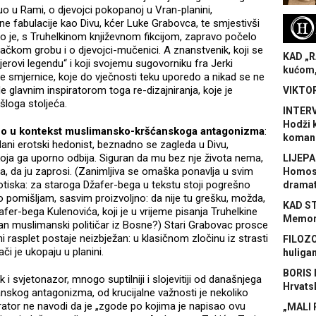
 čuo u Rami, o djevojci pokopanoj u Vran-planini,
H
evne fabulacije kao Divu, kćer Luke Grabovca, te smjestivši
ako je, s Truhelkinom književnom fikcijom, zapravo počelo
ačkom grobu i o djevojci-mučenici. A znanstvenik, koji se
KAD „R
erovi legendu“ i koji svojemu sugovorniku fra Jerki
kućom,
ije smjernice, koje do vječnosti teku uporedo a nikad se ne
 glavnim inspiratorom toga re-dizajniranja, koje je
VIKTOR
loga stoljeća.
INTERV
Hodži 
irno u kontekst muslimansko-kršćanskoga antagonizma
:
koman
ani erotski hedonist, beznadno se zagleda u Divu,
oja ga uporno odbija. Siguran da mu bez nje života nema,
LIJEPA
, da ju zaprosi. (Zanimljiva se omaška ponavlja u svim
Homose
votiska: za staroga Džafer-bega u tekstu stoji pogrešno
dramat
 pomišljam, sasvim proizvoljno: da nije tu grešku, možda,
KAD S
afer-bega Kulenovića, koji je u vrijeme pisanja Truhelkine
Memora
sutan muslimanski političar iz Bosne?) Stari Grabovac prosce
i rasplet postaje neizbježan: u klasičnom zločinu iz strasti
FILOZO
či je ukopaju u planini.
huliga
BORIS 
i svjetonazor, mnogo suptilniji i slojevitiji od današnjega
Hrvats
skog antagonizma, od krucijalne važnosti je nekoliko
rator ne navodi da je „zgode po kojima je napisao ovu
„MALI 