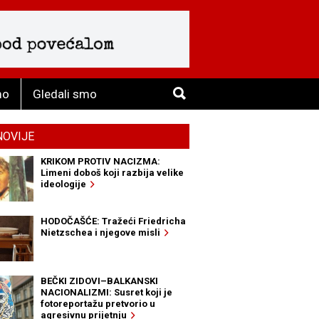
mo
Gledali smo
NOVIJE
KRIKOM PROTIV NACIZMA:
Limeni doboš koji razbija velike
ideologije
HODOČAŠĆE: Tražeći Friedricha
Nietzschea i njegove misli
BEČKI ZIDOVI–BALKANSKI
NACIONALIZMI: Susret koji je
fotoreportažu pretvorio u
agresivnu prijetnju