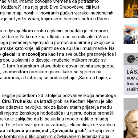
 nad Vran, imamo dovoljno vremena da potražimo
č Kedžara?) i na njoj grob Dive Grabovčeve, čiji kult
iji na mapi novih ili inoviranih pučkih vjersko-nacionalnih
av je put
priko Vrana
, kojim smo namjerili sutra u Ramu.
iča o djevojačkom grobu u planini pripadala je intimnom,
 iz Rame. Nitko ne zna otkada, one su odlazile u Vran-
rnoga pješačenja, vjerujući u pomoć anonimne pokojnice u
amske katolkinje, ali pamti se da su išle i muslimanke. Na
o gledali s mrzovoljom
kao i na sve pučke praznovjerice i
 grobu u planini i o djevojci-mučenici mûkom múče svi
isi. O tom fratarskom stavu dobro govori istinita anegdota,
LÁS
ću), znamenitom ramskom piscu, kako se sprema na
da pomoći, a fratar joj se podsmjehuje: „Samo ti hajde, a
KOME
li se
sruši
i negdje početkom 20. stoljeća pozvali velikoga arheologa
. Ćiru Truhelku
, da istraži grob na Kedžari. Njemu je bilo
se odazvao nevoljko, tek za ljubav starih prijatelja među
pali mjesto ženskoga hodočašća i u njemu doista pronašli
uhelka je zaključio da bi se uistinu moglo raditi o mladoj
ca. To je bilo sve, grob su zatrpali, i ekspedicija se vratila u
ao i objavio pripovijest „Djevojački grob“
, u kojoj svoje
što kombinira s fikcionalnim oživljavanjem legendarnoga