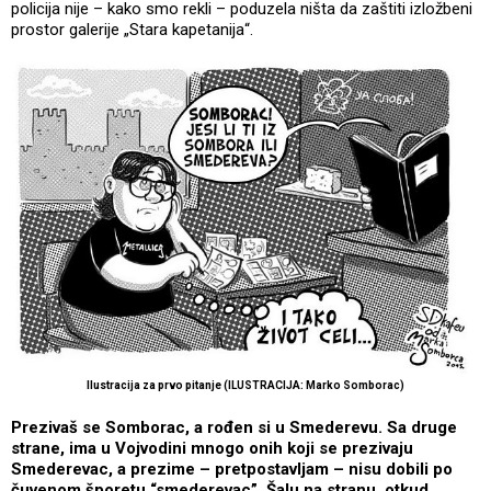
policija nije – kako smo rekli – poduzela ništa da zaštiti izložbeni
prostor galerije „Stara kapetanija“.
Ilustracija za prvo pitanje (ILUSTRACIJA: Marko Somborac)
Prezivaš se Somborac, a rođen si u Smederevu. Sa druge
strane, ima u Vojvodini mnogo onih koji se prezivaju
Smederevac, a prezime – pretpostavljam – nisu dobili po
čuvenom šporetu “smederevac”. Šalu na stranu, otkud