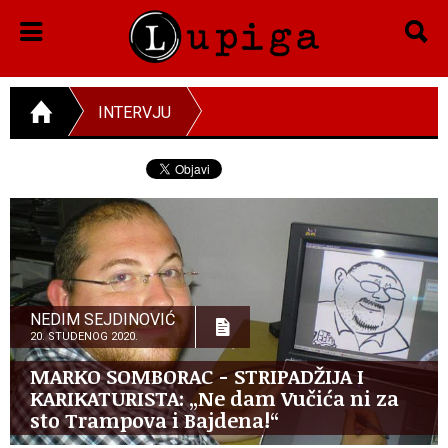
INTERVJU
NEDIM SEJDINOVIĆ
20. STUDENOG 2020.
MARKO SOMBORAC - STRIPADŽIJA I
KARIKATURISTA: „Ne dam Vučića ni za
sto Trampova i Bajdena!“