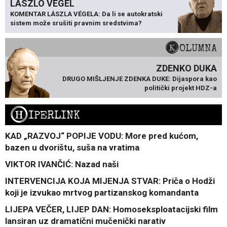
LÁSZLÓ VÉGEL
KOMENTAR LÁSZLA VÉGELA: Da li se autokratski
sistem može srušiti pravnim sredstvima?
KOLUMNA
ZDENKO DUKA
DRUGO MIŠLJENJE ZDENKA DUKE: Dijaspora kao
politički projekt HDZ-a
H
IPERLINK
KAD „RAZVOJ“ POPIJE VODU: More pred kućom,
bazen u dvorištu, suša na vratima
VIKTOR IVANČIĆ: Nazad naši
INTERVENCIJA KOJA MIJENJA STVAR: Priča o Hodži
koji je izvukao mrtvog partizanskog komandanta
LIJEPA VEČER, LIJEP DAN: Homoseksploatacijski film
lansiran uz dramatični mučenički narativ