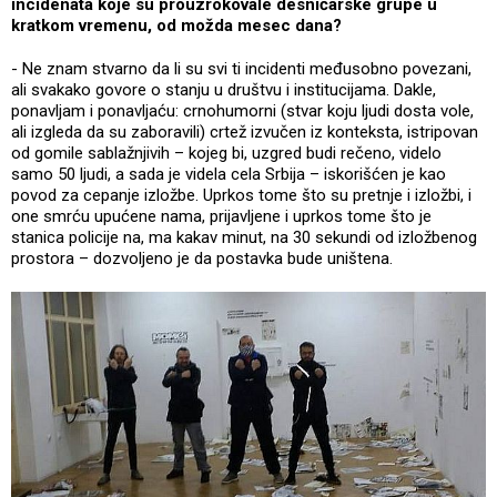
incidenata koje su prouzrokovale desničarske grupe u
kratkom vremenu, od možda mesec dana?
- Ne znam stvarno da li su svi ti incidenti međusobno povezani,
ali svakako govore o stanju u društvu i institucijama. Dakle,
ponavljam i ponavljaću: crnohumorni (stvar koju ljudi dosta vole,
ali izgleda da su zaboravili) crtež izvučen iz konteksta, istripovan
od gomile sablažnjivih – kojeg bi, uzgred budi rečeno, videlo
samo 50 ljudi, a sada je videla cela Srbija – iskorišćen je kao
povod za cepanje izložbe. Uprkos tome što su pretnje i izložbi, i
one smrću upućene nama, prijavljene i uprkos tome što je
stanica policije na, ma kakav minut, na 30 sekundi od izložbenog
prostora – dozvoljeno je da postavka bude uništena.