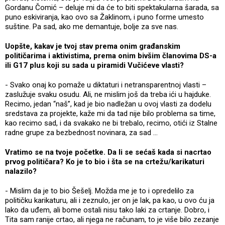
Gordanu Čomić – deluje mi da će to biti spektakularna šarada, sa
puno eskiviranja, kao ovo sa Žaklinom, i puno forme umesto
suštine. Pa sad, ako me demantuje, bolje za sve nas.
Uopšte, kakav je tvoj stav prema onim građanskim
političarima i aktivistima, prema onim bivšim članovima DS-a
ili G17 plus koji su sada u piramidi Vučićeve vlasti?
- Svako onaj ko pomaže u diktaturi i netransparentnoj vlasti –
zaslužuje svaku osudu. Ali, ne mislim još da treba ići u hajduke.
Recimo, jedan “naš”, kad je bio nadležan u ovoj vlasti za dodelu
sredstava za projekte, kaže mi da tad nije bilo problema sa time,
kao recimo sad, i da svakako ne bi trebalo, recimo, otići iz Stalne
radne grupe za bezbednost novinara, za sad …
Vratimo se na tvoje početke. Da li se sećaš kada si nacrtao
prvog političara? Ko je to bio i šta se na crtežu/karikaturi
nalazilo?
- Mislim da je to bio Šešelj. Možda me je to i opredelilo za
političku karikaturu, ali i zeznulo, jer on je lak, pa kao, u ovo ću ja
lako da uđem, ali bome ostali nisu tako laki za crtanje. Dobro, i
Tita sam ranije crtao, ali njega ne računam, to je više bilo zezanje