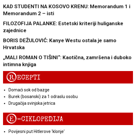
KAD STUDENTI NA KOSOVO KRENU: Memorandum 1 i
Memorandum 2 – isti
FILOZOFIJA PALANKE: Estetski kriteriji huliganske
zajednice
BORIS DEŽULOVIĆ: Kanye Westu ostala je samo
Hrvatska
„MALI ROMAN O TIŠINI“: Kaotična, zamršena i duboko
intimna knjiga
R
ECEPTI
Domaći sok od bazge
Burek (bosanski) za 1 odraslu osobu
Drugačija svinjska jetrica
E
-CIKLOPEDIJA
Povijesni put Hitlerove 'klonje'