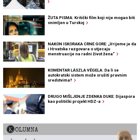
ŽUTA PISMA: Kritički film koji nije mogao biti
snimljen u Turskoj
NAKON ISKORAKA CRNE GORE: „Vrijeme je da
i Hrvatska razgovara o utjecaju
menstruacije na radni život žena“
KOMENTAR LÁSZLA VÉGELA: Da li se
autokratski sistem može srušiti pravnim
sredstvima?
DRUGO MIŠLJENJE ZDENKA DUKE: Dijaspora
kao politički projekt HDZ-a
KOLUMNA