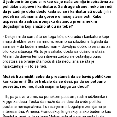
U jednom intervjuu si rekao da je naša zemlja inspirativna za
političke stripove i karikature. Sa druge strane, neko će reći
da je zadnje doba došlo kada su se i karikaturisti uozbiljili i
počeli na tribinama da govore o našoj stvarnosti. Kako
uspevaš da zadržiš ironijsku distancu prema nekim
događajima koji snažno utiču na tebe?
- Deluje mi da sam, što se toga tiče, ok uradio i karikature koje
imaju direktne veze sa mnom, recimo sa izložbom. Izgleda da
sam se – da budem neskroman – dovoljno dobro izverzirao za
bilo koju situaciju. Ali, to je svakako došlo sa dužinom staža.
Mislim da dnevni tempo i dnevni zadaci ne ostavljaju puno
prostora za biranje šta hoću ili šta neću, zna se šta je
najaktuelnije – i to se radi.
Možeš li zamisliti sebe da prestaneš da se baviš političkom
karikaturom? Šta bi trebalo da se desi, pa da se potpuno
posvetiš, recimo, ilustracijama knjiga za decu?
- Ih, pa ja sve vreme, sa ponekom pauzom, radim udžbenike i
knjige za decu. Teško da može da se desi da ovde politika
postane neinspirativna. I u razvijenim i bogatijim zemljama je
interesantna, Americi, Francuskoj, Engleskoj, a ako budemo kao
Švedska, uvek je tu crtanje Muhameda ako nema ništa bolje