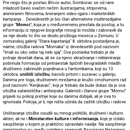
Pre nego što je postao
Blicov
autor, Somborac se od rane
mladosti bavio svačim nečim: ilustracijama, stripovima,
animiranim filmovima, kreiranjem video-igara i marketinških
kampanja ... Devedesetih je bio član alternativne multimedijalne
grupe
"Momci"
, koja je u međuvremenu prestala da postoji, a tu
informaciju iz njegove biografije mnogi bi možda i zaboravili da
se nije desilo to što se desilo prošloga meseca u Zemunu. U
zemunskoj galeriji "Stara kapetanija" 8. oktobra postavljena je,
naime, izložba radova "Momaka" iz devedesetih pod nazivom
"Imali su oko sebe taj neki sjaj". Ova postavka trebalo je da
potraje desetak dana, ali se za njeno skraćivanje i reklamiranje
pobrinula formacija od petnaestak tipičnih beogradskih mladih
društveno zabrinutih pojedinaca u fantomkama, koji su 13.
oktobra,
uništili izložbu
, bacivši pritom i suzavac u galeriju.
Danima pre toga, društvenim mrežama je kružio crnohumorni rad
pod nazivom "Kenjkavac", koji je trebalo da bude dokaz da je ova
izložba satanistička i antisrpska. Galeristi i članovi grupe “Momci”
prijavili su policiji pretnje koje su danima dobijali, ali je ova to
ignorisala. Policija, je li, nije ništa učinila da zaštiti izložbu i radove.
Uništavanje izložbe osudili su mnogi politički, društveni i kulturni
akteri, ali ne i
Ministarstvo kulture i informisanja
, koje je izdalo
saopštenje u kojem je praktično opravdalo nasilje. Na saopštenje
ministarstva su, među ostalima, reagovali Asocijacija Nezavisna