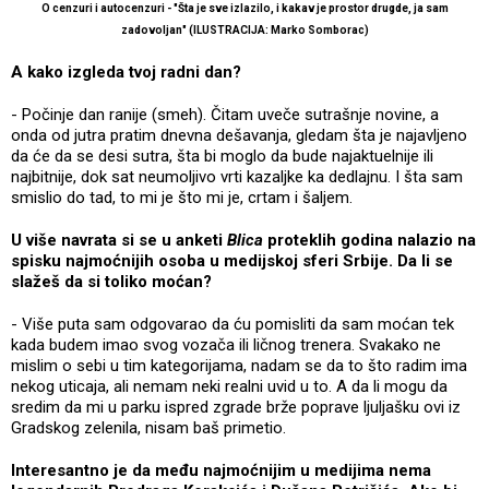
O cenzuri i autocenzuri - "Šta je sve izlazilo, i kakav je prostor drugde, ja sam
zadovoljan" (ILUSTRACIJA: Marko Somborac)
A kako izgleda tvoj radni dan?
- Počinje dan ranije (smeh). Čitam uveče sutrašnje novine, a
onda od jutra pratim dnevna dešavanja, gledam šta je najavljeno
da će da se desi sutra, šta bi moglo da bude najaktuelnije ili
najbitnije, dok sat neumoljivo vrti kazaljke ka dedlajnu. I šta sam
smislio do tad, to mi je što mi je, crtam i šaljem.
U više navrata si se u anketi
Blica
proteklih godina nalazio na
spisku najmoćnijih osoba u medijskoj sferi Srbije. Da li se
slažeš da si toliko moćan?
- Više puta sam odgovarao da ću pomisliti da sam moćan tek
kada budem imao svog vozača ili ličnog trenera. Svakako ne
mislim o sebi u tim kategorijama, nadam se da to što radim ima
nekog uticaja, ali nemam neki realni uvid u to. A da li mogu da
sredim da mi u parku ispred zgrade brže poprave ljuljašku ovi iz
Gradskog zelenila, nisam baš primetio.
Interesantno je da među najmoćnijim u medijima nema