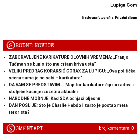
Lupiga.Com
Naslovna fotografija: Privatni album
S
RODNE NOVICE
ZABORAVLJENE KARIKATURE OLOVNIH VREMENA: „Franjo
Tuđman se bunio što mu crtam kriva usta“
VELIKI PREDRAG KORAKSIĆ CORAX ZA LUPIGU: „Ova politička
scena sama je po sebi – karikatura“
DA VAM SE PREDSTAVIM…: Majstor karikature čiji su radovi i
stoljeće kasnije izuzetno aktualni
NARODNE MOŠNJE: Kad SDA očnjaci bljesnu
DAN POSLIJE: Što je Charlie Hebdo i zašto je postao meta
terorista?
K
OMENTARI
broj komentara:
0