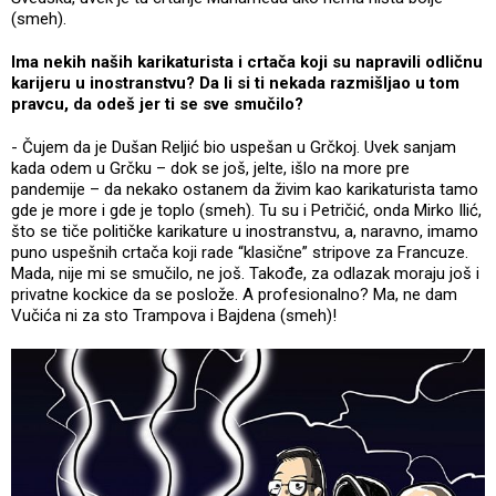
(smeh).
Ima nekih naših karikaturista i crtača koji su napravili odličnu
karijeru u inostranstvu? Da li si ti nekada razmišljao u tom
pravcu, da odeš jer ti se sve smučilo?
- Čujem da je Dušan Reljić bio uspešan u Grčkoj. Uvek sanjam
kada odem u Grčku – dok se još, jelte, išlo na more pre
pandemije – da nekako ostanem da živim kao karikaturista tamo
gde je more i gde je toplo (smeh). Tu su i Petričić, onda Mirko Ilić,
što se tiče političke karikature u inostranstvu, a, naravno, imamo
puno uspešnih crtača koji rade “klasične” stripove za Francuze.
Mada, nije mi se smučilo, ne još. Takođe, za odlazak moraju još i
privatne kockice da se poslože. A profesionalno? Ma, ne dam
Vučića ni za sto Trampova i Bajdena (smeh)!