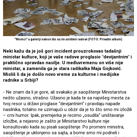
"Momci" u galeriji nakon što su im uništeni radovi (FOTO: Privatni album)
Neki kažu da je još gori incident prouzrokovao tadašnji
ministar kulture, koji je vaše radove proglasio "devijantnim" i
praktično opravdao nasilje. U međuvremenu on više nije
ministar, a zamenila ga je stara radikalka Maja Gojković.
Misliš li da je došlo novo vreme za kulturne i medijske
radnike u Srbiji?
- Ne znam da li je gore, ali svakako je saopštenje Ministarstva
nešto užasno, strašno. Užasno je kada te sa najvišeg mesta za
tvoj resor u državi proglase “devijantnim” i pravdaju napade
nasilnika, totalno ne uzimajući u obzir da je to što smo mi izložili
– crni humor. Ipak, premijerka je recimo „osudila“ uništavanje
izložbe, a nejasno je zašto je Ministarstvo kulture nije
konsultovalo kada su pisali saopštenje. Po promeni ministra,
saopštenje je uklonjeno sa sajta, a bome smo mi podneli i