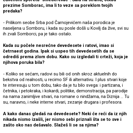
prezime Somborac, ima li to veze sa poreklom tvojih
predaka?
- Prilikom seobe Srba pod Čarnojevićem naša porodica je
naseljena u Somboru, i kada su posle došli u Kovilj da žive, svi su
ih zvali Somborci, pa je tako ostalo.
Kada su počele nesrećne devedesete i ratovi, imao si
četrnaest godina. Ipak si uspeo tih devedesetih da se
odrediš prema zlom dobu. Kako su izgledali ti crteži, koja je
njihova poruka bila?
- Koliko se sećam, radovi su bili od onih skroz aktuelnih do
bekstva od realnosti, u recimo SF ili alternativu. I plus stvari koje
te interesuju u tom dobu, tako da je tu bilo svega: i partizana, i
četnika, i petokraka, i kokardi, politike, demonstracija, pa parodije
na nama zanimljive stvari, na romane o nindžama, na Diznija ... Tu
su, naravno, i neke interne stvari, zezanje drugara i profesora.
A kako danas gledaš na devedesete? Neki će reći da iz njih
nikada nismo izašli, jer nismo sebi priznali šta se to sve i
zašto oko nas dešavalo. Slažeš li se sa njima?