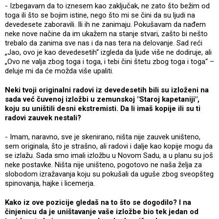
- Izbegavam da to iznesem kao zaključak, ne zato što bežim od
toga ili što se bojim istine, nego što mi se čini da su ljudi na
devedesete zaboravili. Ili ih ne zanimaju. Pokušavam da nađem
neke nove načine da im ukažem na stanje stvari, zašto bi nešto
trebalo da zanima sve nas i da nas tera na delovanje. Sad reći
„Jao, ovo je kao devedesetih“ izgleda da ljude više ne dodiruje, ali
„Ovo ne valja zbog toga i toga, i tebi čini štetu zbog toga i toga“ –
deluje mi da će možda više upaliti.
Neki tvoji originalni radovi iz devedesetih bili su izloženi na
sada već čuvenoj izložbi u zemunskoj "Staroj kapetaniji",
koju su uništili desni ekstremisti. Da li imaš kopije ili su ti
radovi zauvek nestali?
- Imam, naravno, sve je skenirano, ništa nije zauvek uništeno,
sem originala, što je strašno, ali radovi i dalje kao kopije mogu da
se izlažu. Sada smo imali izložbu u Novom Sadu, a u planu su još
neke postavke. Ništa nije uništeno, pogotovo ne naša želja za
slobodom izražavanja koju su pokušali da uguše zbog sveopšteg
spinovanja, hajke i licemerja.
Kako iz ove pozicije gledaš na to što se dogodilo? I na
činjenicu da je uništavanje vaše izložbe bio tek jedan od