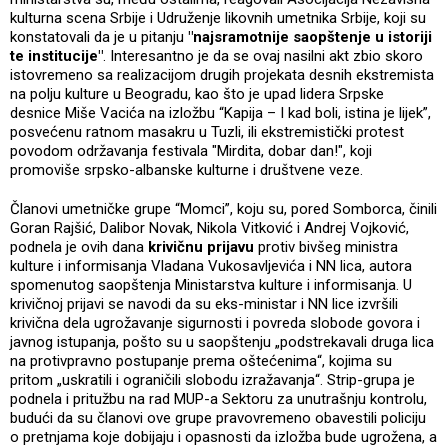
kulturna scena Srbije i Udruženje likovnih umetnika Srbije, koji su
konstatovali da je u pitanju
"najsramotnije saopštenje u istoriji
te institucije"
. Interesantno je da se ovaj nasilni akt zbio skoro
istovremeno sa realizacijom drugih projekata desnih ekstremista
na polju kulture u Beogradu, kao što je upad lidera Srpske
desnice Miše Vacića na izložbu “Kapija – I kad boli, istina je lijek”,
posvećenu ratnom masakru u Tuzli, ili ekstremistički protest
povodom održavanja festivala "Mirdita, dobar dan!", koji
promoviše srpsko-albanske kulturne i društvene veze.
Članovi umetničke grupe “Momci”, koju su, pored Somborca, činili
Goran Rajšić, Dalibor Novak, Nikola Vitković i Andrej Vojković,
podnela je ovih dana
krivičnu prijavu
protiv bivšeg ministra
kulture i informisanja Vladana Vukosavljevića i NN lica, autora
spomenutog saopštenja Ministarstva kulture i informisanja. U
krivičnoj prijavi se navodi da su eks-ministar i NN lice izvršili
krivična dela ugrožavanje sigurnosti i povreda slobode govora i
javnog istupanja, pošto su u saopštenju „podstrekavali druga lica
na protivpravno postupanje prema oštećenima“, kojima su
pritom „uskratili i ograničili slobodu izražavanja“. Strip-grupa je
podnela i pritužbu na rad MUP-a Sektoru za unutrašnju kontrolu,
budući da su članovi ove grupe pravovremeno obavestili policiju
o pretnjama koje dobijaju i opasnosti da izložba bude ugrožena, a