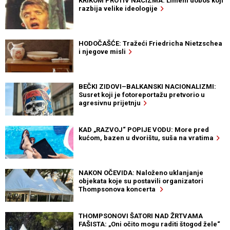
KRIKOM PROTIV NACIZMA: Limeni doboš koji
razbija velike ideologije
HODOČAŠĆE: Tražeći Friedricha Nietzschea
i njegove misli
BEČKI ZIDOVI–BALKANSKI NACIONALIZMI:
Susret koji je fotoreportažu pretvorio u
agresivnu prijetnju
KAD „RAZVOJ“ POPIJE VODU: More pred
kućom, bazen u dvorištu, suša na vratima
NAKON OČEVIDA: Naloženo uklanjanje
objekata koje su postavili organizatori
Thompsonova koncerta
THOMPSONOVI ŠATORI NAD ŽRTVAMA
FAŠISTA: „Oni očito mogu raditi štogod žele“