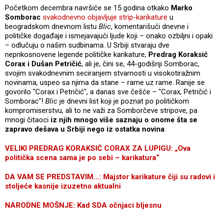
Početkom decembra navršiće se 15 godina otkako
Marko
Somborac
svakodnevno objavljuje strip-karikature
u
beogradskom dnevnom listu
Blic
, komentarišući dnevne i
političke događaje i ismejavajući ljude koji – onako ozbiljni i opaki
– odlučuju o našim sudbinama. U Srbiji stvaraju dve
neprikosnovene legende političke karikature,
Predrag Koraksić
Corax i Dušan Petričić
, ali je, čini se, 44-godišnji Somborac,
svojim svakodnevnim seciranjem stvarnosti u visokotiražnim
novinama, uspeo sa njima da stane – rame uz rame. Ranije se
govorilo "Corax i Petričić", a danas sve češće – "Corax, Petričić i
Somborac"!
Blic
je dnevni list koji je poznat po političkom
kompromiserstvu, ali to ne važi za Somborčeve stripove, pa
mnogi čitaoci
iz njih mnogo više saznaju o onome šta se
zapravo dešava u Srbiji nego iz ostatka novina
.
VELIKI PREDRAG KORAKSIĆ CORAX ZA LUPIGU: „Ova
politička scena sama je po sebi – karikatura“
DA VAM SE PREDSTAVIM…: Majstor karikature čiji su radovi i
stoljeće kasnije izuzetno aktualni
NARODNE MOŠNJE: Kad SDA očnjaci bljesnu