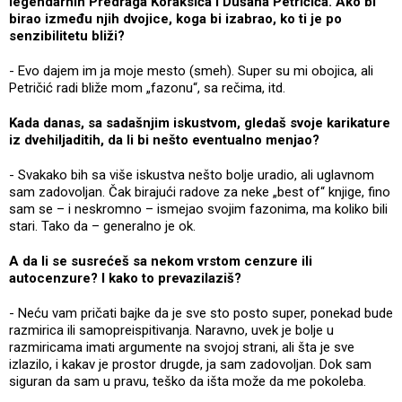
legendarnih Predraga Koraksića i Dušana Petričića. Ako bi
birao između njih dvojice, koga bi izabrao, ko ti je po
senzibilitetu bliži?
- Evo dajem im ja moje mesto (smeh). Super su mi obojica, ali
Petričić radi bliže mom „fazonu“, sa rečima, itd.
Kada danas, sa sadašnjim iskustvom, gledaš svoje karikature
iz dvehiljaditih, da li bi nešto eventualno menjao?
- Svakako bih sa više iskustva nešto bolje uradio, ali uglavnom
sam zadovoljan. Čak birajući radove za neke „best of“ knjige, fino
sam se – i neskromno – ismejao svojim fazonima, ma koliko bili
stari. Tako da – generalno je ok.
A da li se susrećeš sa nekom vrstom cenzure ili
autocenzure? I kako to prevazilaziš?
- Neću vam pričati bajke da je sve sto posto super, ponekad bude
razmirica ili samopreispitivanja. Naravno, uvek je bolje u
razmiricama imati argumente na svojoj strani, ali šta je sve
izlazilo, i kakav je prostor drugde, ja sam zadovoljan. Dok sam
siguran da sam u pravu, teško da išta može da me pokoleba.