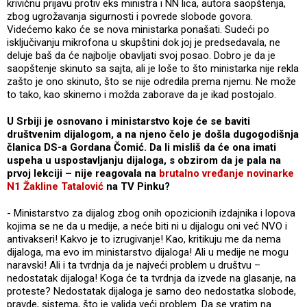
krivičnu prijavu protiv eks ministra i NN lica, autora saopštenja,
zbog ugrožavanja sigurnosti i povrede slobode govora.
Videćemo kako će se nova ministarka ponašati. Sudeći po
isključivanju mikrofona u skupštini dok joj je predsedavala, ne
deluje baš da će najbolje obavljati svoj posao. Dobro je da je
saopštenje skinuto sa sajta, ali je loše to što ministarka nije rekla
zašto je ono skinuto, što se nije odredila prema njemu. Ne može
to tako, kao skinemo i možda zaborave da je ikad postojalo.
U Srbiji je osnovano i ministarstvo koje će se baviti
društvenim dijalogom, a na njeno čelo je došla dugogodišnja
članica DS-a Gordana Čomić. Da li misliš da će ona imati
uspeha u uspostavljanju dijaloga, s obzirom da je pala na
prvoj lekciji – nije reagovala na
brutalno vređanje novinarke
N1 Žakline Tatalović
na TV Pinku?
- Ministarstvo za dijalog zbog onih opozicionih izdajnika i lopova
kojima se ne da u medije, a neće biti ni u dijalogu oni već NVO i
antivakseri! Kakvo je to izrugivanje! Kao, kritikuju me da nema
dijaloga, ma evo im ministarstvo dijaloga! Ali u medije ne mogu
naravski! Ali i ta tvrdnja da je najveći problem u društvu –
nedostatak dijaloga! Koga će ta tvrdnja da izvede na glasanje, na
proteste? Nedostatak dijaloga je samo deo nedostatka slobode,
pravde, sistema, što je valjda veći problem. Da se vratim na