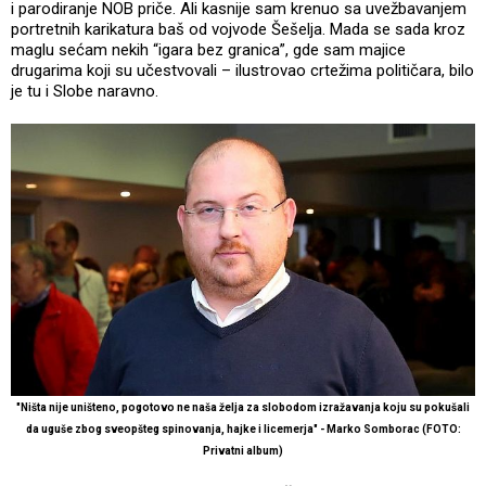
i parodiranje NOB priče. Ali kasnije sam krenuo sa uvežbavanjem
portretnih karikatura baš od vojvode Šešelja. Mada se sada kroz
maglu sećam nekih “igara bez granica”, gde sam majice
drugarima koji su učestvovali – ilustrovao crtežima političara, bilo
je tu i Slobe naravno.
"Ništa nije uništeno, pogotovo ne naša želja za slobodom izražavanja koju su pokušali
da uguše zbog sveopšteg spinovanja, hajke i licemerja" - Marko Somborac (FOTO:
Privatni album)