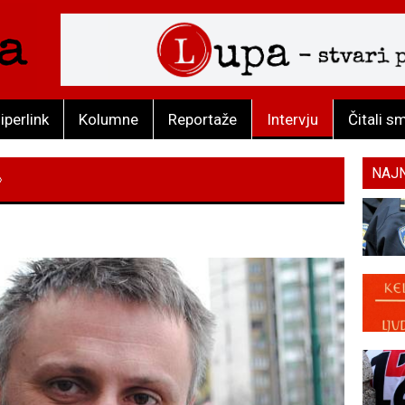
iperlink
Kolumne
Reportaže
Intervju
Čitali s
NAJ