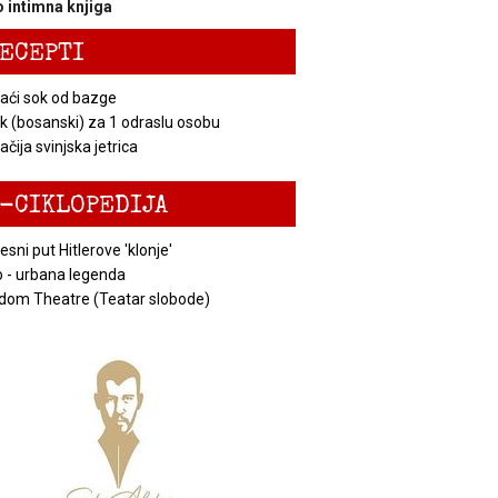
 intimna knjiga
ECEPTI
ći sok od bazge
k (bosanski) za 1 odraslu osobu
čija svinjska jetrica
-CIKLOPEDIJA
esni put Hitlerove 'klonje'
 - urbana legenda
dom Theatre (Teatar slobode)