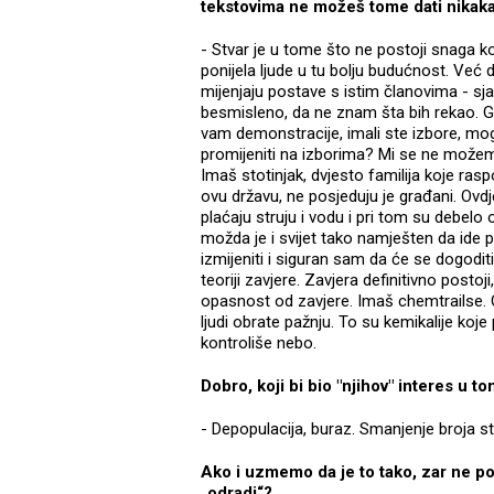
tekstovima ne možeš tome dati nikak
- Stvar je u tome što ne postoji snaga koja
ponijela ljude u tu bolju budućnost. Već
mijenjaju postave s istim članovima - sja
besmisleno, da ne znam šta bih rekao. Glu
vam demonstracije, imali ste izbore, mo
promijeniti na izborima? Mi se ne možemo r
Imaš stotinjak, dvjesto familija koje ras
ovu državu, ne posjeduju je građani. Ovdj
plaćaju struju i vodu i pri tom su debelo
možda je i svijet tako namješten da ide 
izmijeniti i siguran sam da će se dogoditi n
teoriji zavjere. Zavjera definitivno postoj
opasnost od zavjere. Imaš chemtrailse. O
ljudi obrate pažnju. To su kemikalije koje
kontroliše nebo.
Dobro, koji bi bio "njihov" interes u t
- Depopulacija, buraz. Smanjenje broja sta
Ako i uzmemo da je to tako, zar ne post
„odradi“?