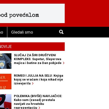
mo
Gledali smo
NOVIJE
SLUČAJ ZA ŠIRI DRUŠTVENI
KOMPLEKS: Supetar, Slayerova
majica i batine za Dan pobjede
ROMEO I JULIJA NA SELU: Knjiga
kojoj se vraćam i koja nikad nije
iznevjerila
POLEMIKA (BIVŠE) NAVIJAČICE:
Kako sam (zasad) prestala
navijati za hrvatsku
reprezentaciju