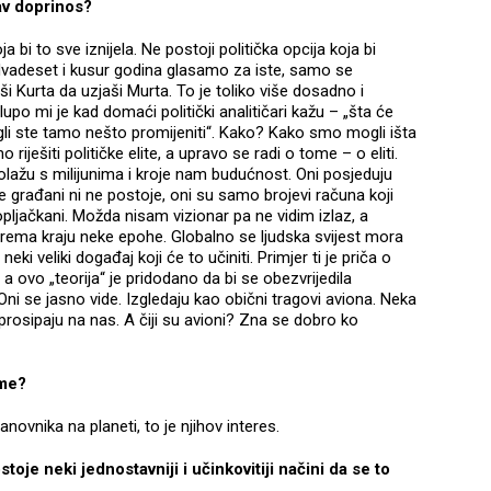
av doprinos?
 bi to sve iznijela. Ne postoji politička opcija koja bi
 dvadeset i kusur godina glasamo za iste, samo se
ši Kurta da uzjaši Murta. To je toliko više dosadno i
po mi je kad domaći politički analitičari kažu – „šta će
gli ste tamo nešto promijeniti“. Kako? Kako smo mogli išta
iješiti političke elite, a upravo se radi o tome – o eliti.
polažu s milijunima i kroje nam budućnost. Oni posjeduju
e građani ni ne postoje, oni su samo brojevi računa koji
 opljačkani. Možda nisam vizionar pa ne vidim izlaz, a
prema kraju neke epohe. Globalno se ljudska svijest mora
eki veliki događaj koji će to učiniti. Primjer ti je priča o
i, a ovo „teorija“ je pridodano da bi se obezvrijedila
ni se jasno vide. Izgledaju kao obični tragovi aviona. Neka
 prosipaju na nas. A čiji su avioni? Zna se dobro ko
ome?
novnika na planeti, to je njihov interes.
oje neki jednostavniji i učinkovitiji načini da se to