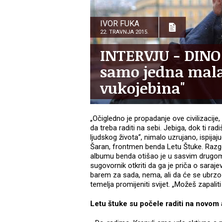
IVOR FUKA
22. TRAVNJA 2015.
INTERVJU - DINO
samo jedna mala
vukojebina"
„Očigledno je propadanje ove civilizacij
da treba raditi na sebi. Jebiga, dok ti radi
ljudskog života“, nimalo uzrujano, ispijaj
Šaran, frontmen benda Letu Štuke. Raz
albumu benda otišao je u sasvim drugom 
sugovornik otkriti da ga je priča o sarajev
barem za sada, nema, ali da će se ubrzo 
temelja promijeniti svijet. „Možeš zapaliti
Letu štuke su počele raditi na novom 