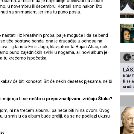
probama, a mislim da je najrealnije očekivati da album
imo, u novembru ili decembru. Kontali smo nakon što
enuti sa snimanjem, jer ima tu puno posla.
nastati i iz kreativnih proba, pa je moguće i da se bend
o se tiče postave benda, ona je drugačija u odnosu na
ovi - gitarista Emir Jugo, klavijaturista Bojan Ahac, dok
mamo puno zajedničkih svirki u nogama, ali novi album je
da tu krećemo ispočetka.
LÁS
KOME
 kakav će biti koncept. Bit će nekih desetak pjesama, ne bi
li se
sruši
i mijenja li se nešto u prepoznatljivom izričaju Štuka?
rugom, ni na trećem albumu, pa neće biti ni na ovom. Ovog
 u smislu da album bude zreliji, da se ne podilazi ukusu
si?