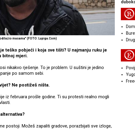
duboko
R
Doma
Bure
podilazio masama" (FOTO: Lupiga.Com)
Druga
 je teško pobjeći i koja sve tišti? U najmanju ruku je
E
u bitnoj mjeri.
si nikakvo rješenje. To je problem. U suštini je jedino
Povij
 kopanje po samom sebi.
Yugo
Free
ijet? Ne postižeš ništa.
ije iz februara prošle godine. Ti su protesti realno mogli
vlasti.
 alternativa?
ne postoji. Možeš zapaliti gradove, porazbijati sve izloge,