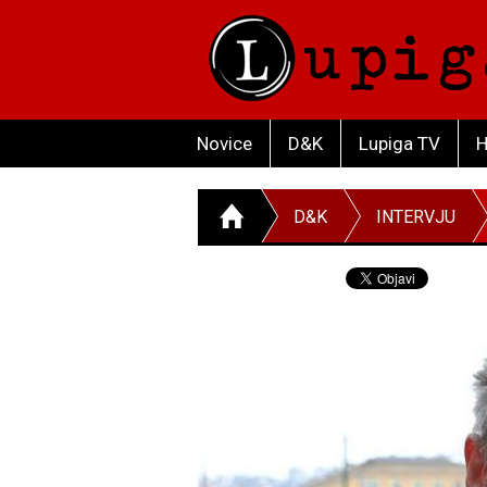
Novice
D&K
Lupiga TV
H
D&K
INTERVJU