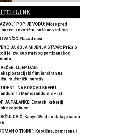
IPERLINK
AZVOJ“ POPIJE VODU: More pred
 bazen u dvorištu, suša na vratima
 IVANČIĆ: Nazad naši
ENCIJA KOJA MIJENJA STVAR: Priča o
koji je izvukao mrtvog partizanskog
danta
 VEČER, LIJEP DAN:
ksploatacijski film lansiran uz
ični mučenički narativ
TUDENTI NA KOSOVO KRENU:
ndum 1 i Memorandum 2 – isti
FIJA PALANKE: Estetski kriteriji
nske zajednice
DEŽULOVIĆ: Kanye Westu ostala je samo
ka
ROMAN O TIŠINI“: Kaotična, zamršena i