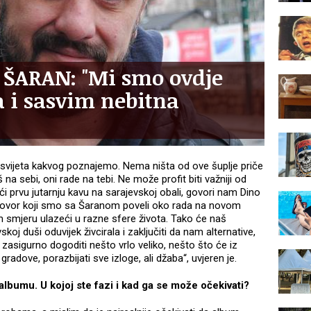
 ŠARAN: "Mi smo ovdje
 i sasvim nebitna
e, svijeta kakvog poznajemo. Nema ništa od ove šuplje priče
š na sebi, oni rade na tebi. Ne može profit biti važniji od
ući prvu jutarnju kavu na sarajevskoj obali, govori nam Dino
govor koji smo sa Šaranom poveli oko rada na novom
smjeru ulazeći u razne sfere života. Tako će naš
skoj duši oduvijek živcirala i zaključiti da nam alternative,
zasigurno dogoditi nešto vrlo veliko, nešto što će iz
 gradove, porazbijati sve izloge, ali džaba“, uvjeren je.
albumu. U kojoj ste fazi i kad ga se može očekivati?