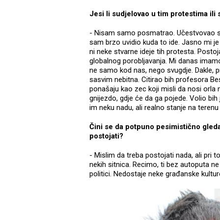
Jesi li sudjelovao u tim protestima il
- Nisam samo posmatrao. Učestvovao sam,
sam brzo uvidio kuda to ide. Jasno mi je 
ni neke stvarne ideje tih protesta. Posto
globalnog porobljavanja. Mi danas imamo 
ne samo kod nas, nego svugdje. Dakle, p
sasvim nebitna. Citirao bih profesora Bes
ponašaju kao zec koji misli da nosi orl
gnijezdo, gdje će da ga pojede. Volio bih j
im neku nadu, ali realno stanje na terenu
Čini se da potpuno pesimistično gledaš
postojati?
- Mislim da treba postojati nada, ali pri
nekih sitnica. Recimo, ti bez autoputa n
politici. Nedostaje neke građanske kultu