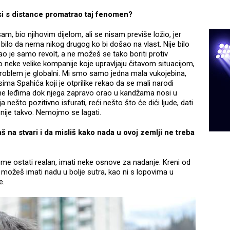
i si s distance promatrao taj fenomen?
 bio njihovim dijelom, ali se nisam previše ložio, jer
bilo da nema nikog drugog ko bi došao na vlast. Nije bilo
jao je samo revolt, a ne možeš se tako boriti protiv
neke velike kompanije koje upravljaju čitavom situacijom,
roblem je globalni. Mi smo samo jedna mala vukojebina,
ima Spahića koji je otprilike rekao da se mali narodi
a ne leđima dok njega zapravo orao u kandžama nosi u
a nešto pozitivno isfurati, reći nešto što će dići ljude, dati
 nije takvo. Nemojmo se lagati.
 na stvari i da misliš kako nada u ovoj zemlji ne treba
 tome ostati realan, imati neke osnove za nadanje. Kreni od
e možeš imati nadu u bolje sutra, kao ni s lopovima u
re.