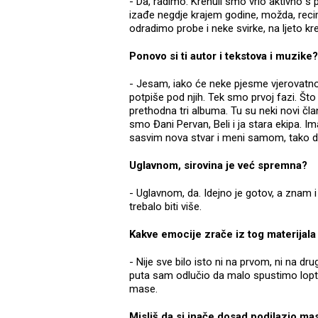
- Da, radimo. Krenuli smo vrlo aktivno s 
izađe negdje krajem godine, možda, rec
odradimo probe i neke svirke, na ljeto kr
Ponovo si ti autor i tekstova i muzike?
- Jesam, iako će neke pjesme vjerovatno 
potpiše pod njih. Tek smo prvoj fazi. Št
prethodna tri albuma. Tu su neki novi član
smo Đani Pervan, Beli i ja stara ekipa. I
sasvim nova stvar i meni samom, tako 
Uglavnom, sirovina je već spremna?
- Uglavnom, da. Idejno je gotov, a znam i
trebalo biti više.
Kakve emocije zrače iz tog materijala 
- Nije sve bilo isto ni na prvom, ni na d
puta sam odlučio da malo spustimo loptu,
mase.
Misliš da si inače dosad podilazio ma