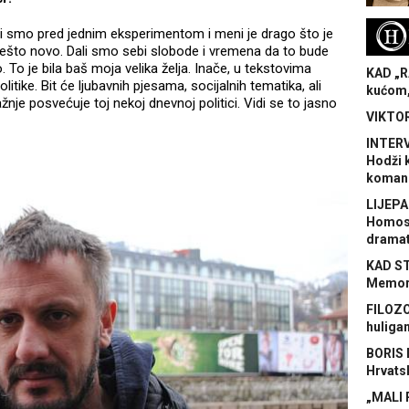
H
i smo pred jednim eksperimentom i meni je drago što je
 nešto novo. Dali smo sebi slobode i vremena da to bude
To je bila baš moja velika želja. Inače, u tekstovima
KAD „R
litike. Bit će ljubavnih pjesama, socijalnih tematika, ali
kućom,
žnje posvećuje toj nekoj dnevnoj politici. Vidi se to jasno
VIKTOR
INTERV
Hodži 
koman
LIJEPA
Homose
dramat
KAD S
Memora
FILOZO
huliga
BORIS 
Hrvats
„MALI 