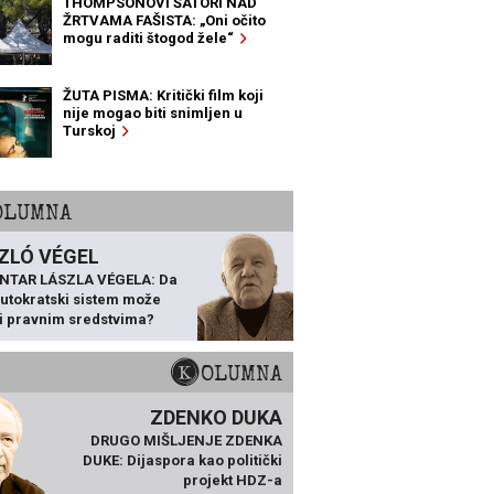
THOMPSONOVI ŠATORI NAD
ŽRTVAMA FAŠISTA: „Oni očito
mogu raditi štogod žele“
ŽUTA PISMA: Kritički film koji
nije mogao biti snimljen u
Turskoj
KOLUMNA
ZLÓ VÉGEL
NTAR LÁSZLA VÉGELA: Da
 autokratski sistem može
ti pravnim sredstvima?
KOLUMNA
ZDENKO DUKA
DRUGO MIŠLJENJE ZDENKA
DUKE: Dijaspora kao politički
projekt HDZ-a