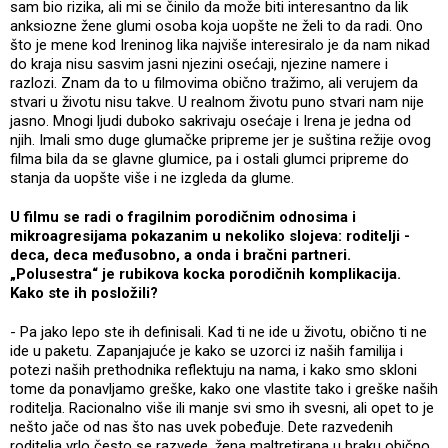
sam bio rizika, ali mi se činilo da može biti interesantno da lik
anksiozne žene glumi osoba koja uopšte ne želi to da radi. Ono
što je mene kod Ireninog lika najviše interesiralo je da nam nikad
do kraja nisu sasvim jasni njezini osećaji, njezine namere i
razlozi. Znam da to u filmovima obično tražimo, ali verujem da
stvari u životu nisu takve. U realnom životu puno stvari nam nije
jasno. Mnogi ljudi duboko sakrivaju osećaje i Irena je jedna od
njih. Imali smo duge glumačke pripreme jer je suština režije ovog
filma bila da se glavne glumice, pa i ostali glumci pripreme do
stanja da uopšte više i ne izgleda da glume.
U filmu se radi o fragilnim porodičnim odnosima i
mikroagresijama pokazanim u nekoliko slojeva: roditelji -
deca, deca međusobno, a onda i bračni partneri.
„Polusestra“ je rubikova kocka porodičnih komplikacija.
Kako ste ih posložili?
- Pa jako lepo ste ih definisali. Kad ti ne ide u životu, obično ti ne
ide u paketu. Zapanjajuće je kako se uzorci iz naših familija i
potezi naših prethodnika reflektuju na nama, i kako smo skloni
tome da ponavljamo greške, kako one vlastite tako i greške naših
roditelja. Racionalno više ili manje svi smo ih svesni, ali opet to je
nešto jače od nas što nas uvek pobeđuje. Dete razvedenih
roditelja vrlo često se razvede, žena maltretirana u braku obično