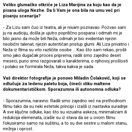
Veliko glumačko otkriće je Liza Marijina za koju kao da je
pisana uloga Nezhe. Da li Vam je ona bila na umu već pri
pisanju scenarija?
- Za Lizu sam čuo iz teatra, ali je nisam poznavao. Pozvao sam
ju na audiciju, došla je ujutro poprilično pospana i odmah mi je
bilo jasno da može biti Neža, odmah je bio evidentan njezin
neobični talenat, njezin autentičan pristup glumi. Ali Liza privatno i
Neža iz filma su vrlo različite osobe ... Kao što sam rekao, prošli
smo jako dugačak proces priprema, radili smo zajedno deset
meseci, puno smo razgovarali o karakterima, o njihovoj prošlosti
i polako se formirala Neža, takva kakva je sada.
Vaš direktor fotografije je ponovo Miladin Čolaković, koji se
odlučuje za ledenu paletu boja, čineći sliku maltene
dokumentarističkom. Sporazumna ili autonomna odluka?
- Sporazumna, naravno. Radili smo zajedno već na prethodnom
filmu tako da su neki estetski principi i izašli iz nastavka suradnje.
A sve ključne odluke, kao što su vizualna askeza, minimalizam ili
redukcija elemenata, izašle su iz stava da se u ovom filmu
fokusiramo samo na suštinu, a to su dve sestre u malom stanu,
mržnja i oprost.