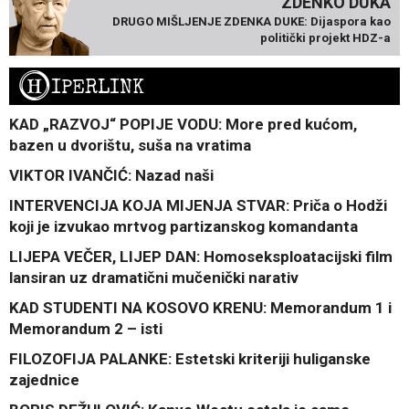
ZDENKO DUKA
DRUGO MIŠLJENJE ZDENKA DUKE: Dijaspora kao
politički projekt HDZ-a
H
IPERLINK
KAD „RAZVOJ“ POPIJE VODU: More pred kućom,
bazen u dvorištu, suša na vratima
VIKTOR IVANČIĆ: Nazad naši
INTERVENCIJA KOJA MIJENJA STVAR: Priča o Hodži
koji je izvukao mrtvog partizanskog komandanta
LIJEPA VEČER, LIJEP DAN: Homoseksploatacijski film
lansiran uz dramatični mučenički narativ
KAD STUDENTI NA KOSOVO KRENU: Memorandum 1 i
Memorandum 2 – isti
FILOZOFIJA PALANKE: Estetski kriteriji huliganske
zajednice