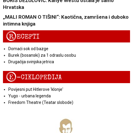
BORIS DEŽULOVIĆ: Kanye Westu ostala je samo
Hrvatska
„MALI ROMAN O TIŠINI“: Kaotična, zamršena i duboko
intimna knjiga
R
ECEPTI
Domaći sok od bazge
Burek (bosanski) za 1 odraslu osobu
Drugačija svinjska jetrica
E
-CIKLOPEDIJA
Povijesni put Hitlerove 'klonje'
Yugo - urbana legenda
Freedom Theatre (Teatar slobode)