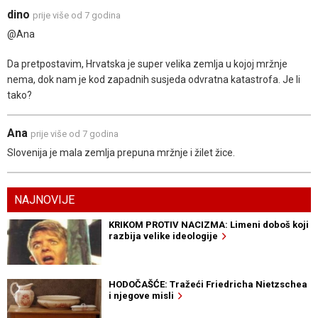
dino
prije više od 7 godina
@Ana
Da pretpostavim, Hrvatska je super velika zemlja u kojoj mržnje
nema, dok nam je kod zapadnih susjeda odvratna katastrofa. Je li
tako?
Ana
prije više od 7 godina
Slovenija je mala zemlja prepuna mržnje i žilet žice.
NAJNOVIJE
KRIKOM PROTIV NACIZMA: Limeni doboš koji
razbija velike ideologije
HODOČAŠĆE: Tražeći Friedricha Nietzschea
i njegove misli