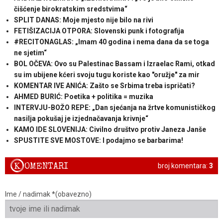
čišćenje birokratskim sredstvima“
SPLIT DANAS: Moje mjesto nije bilo na rivi
FETIŠIZACIJA OTPORA: Slovenski punk i fotografija
#RECITONAGLAS: „Imam 40 godina i nema dana da se toga
ne sjetim“
BOL OČEVA: Ovo su Palestinac Bassam i Izraelac Rami, otkad
su im ubijene kćeri svoju tugu koriste kao "oružje" za mir
KOMENTAR IVE ANIĆA: Zašto se Srbima treba ispričati?
AHMED BURIĆ: Poetika + politika = muzika
INTERVJU-BOŽO REPE: „Dan sjećanja na žrtve komunističkog
nasilja pokušaj je izjednačavanja krivnje“
KAMO IDE SLOVENIJA: Civilno društvo protiv Janeza Janše
SPUSTITE SVE MOSTOVE: I podajmo se barbarima!
K
OMENTARI
broj komentara:
3
Ime / nadimak *(obavezno)