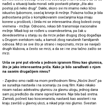
nađeš u situaciji kada moraš sebi postaviti pitanje „šta ako
postoji još neko drugi“. Dakle, skoro svi mi imamo neko lično
iskustvo ljubomore, osećaj krivnje ili mržnje. Polazna točka je bila
jednostavna priča o komplikovanim osećanjima koja imaju
korene u prošlosti, i činila mi se interesantna zbog bolesti ovog
vremena - mržnje. Odnosno, rekao bih transmisije iracionalne
mržnje. Mladi koji se rođeni u osamdesetima, pa čak u
devedesetima u stanju su da mrze jedan drugog zbog događaja
u Drugom svetskom radu, a kamoli zbog narušenih familijarnih
odnosa. Mrzi se sve što je strano i nepoznato, mrze se navijači
drugih klubova, a često se mrzi, a da se i ne zna tačno zašto se
mrzi.
Urša se prvi put obrela u jednom igranom filmu kao glumica,
što je jako interesantna priča. Kako je bilo sarađivati s njom
na sasvim drugačijem nivou?
- Zajedno smo radili na mom prethodnom filmu „Noćni život“ pa
se suradnja nastavila i na scenariju za ovaj film. Kako nikako
nisam našao adekvatnu glumicu za glavnu ulogu, jednog dana
sam joj predložio da stane ispred kamere. Nije bila baš sretna.
Zamisli, počneš kao koscenarista, nastaviš kao asistent i na
kraju završiš u glavnoj ulozi, a nikad prije nisi glumio. Svestan