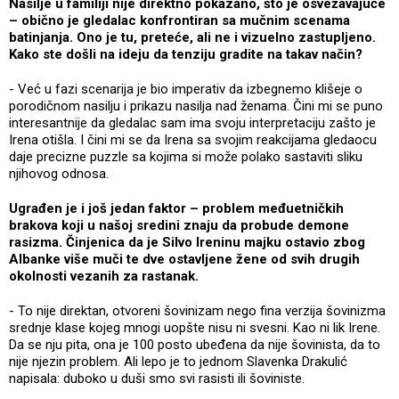
Nasilje u familiji nije direktno pokazano, što je osvežavajuće
– obično je gledalac konfrontiran sa mučnim scenama
batinjanja. Ono je tu, preteće, ali ne i vizuelno zastupljeno.
Kako ste došli na ideju da tenziju gradite na takav način?
- Već u fazi scenarija je bio imperativ da izbegnemo klišeje o
porodičnom nasilju i prikazu nasilja nad ženama. Čini mi se puno
interesantnije da gledalac sam ima svoju interpretaciju zašto je
Irena otišla. I čini mi se da Irena sa svojim reakcijama gledaocu
daje precizne puzzle sa kojima si može polako sastaviti sliku
njihovog odnosa.
Ugrađen je i još jedan faktor – problem međuetničkih
brakova koji u našoj sredini znaju da probude demone
rasizma. Činjenica da je Silvo Ireninu majku ostavio zbog
Albanke više muči te dve ostavljene žene od svih drugih
okolnosti vezanih za rastanak.
- To nije direktan, otvoreni šovinizam nego fina verzija šovinizma
srednje klase kojeg mnogi uopšte nisu ni svesni. Kao ni lik Irene.
Da se nju pita, ona je 100 posto ubeđena da nije šovinista, da to
nije njezin problem. Ali lepo je to jednom Slavenka Drakulić
napisala: duboko u duši smo svi rasisti ili šoviniste.