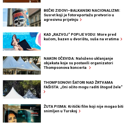
BEČKI ZIDOVI–BALKANSKI NACIONALIZMI:
Susret koji je fotoreportažu pretvorio u
agresivnu prijetnju
KAD „RAZVOJ“ POPIJE VODU: More pred
kućom, bazen u dvorištu, suša na vratima
NAKON OČEVIDA: Naloženo uklanjanje
objekata koje su postavili organizatori
Thompsonova koncerta
THOMPSONOVI ŠATORI NAD ŽRTVAMA
FAŠISTA: „Oni očito mogu raditi štogod žele“
ŽUTA PISMA: Kritički film koji nije mogao biti
snimljen u Turskoj