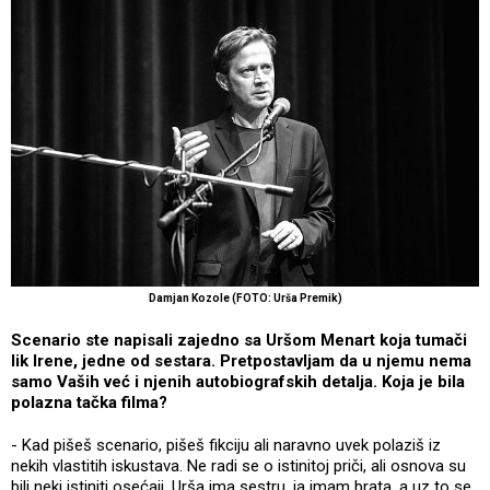
Damjan Kozole (FOTO: Urša Premik)
Scenario ste napisali zajedno sa Uršom Menart koja tumači
lik lrene, jedne od sestara. Pretpostavljam da u njemu nema
samo Vaših već i njenih autobiografskih detalja. Koja je bila
polazna tačka filma?
- Kad pišeš scenario, pišeš fikciju ali naravno uvek polaziš iz
nekih vlastitih iskustava. Ne radi se o istinitoj priči, ali osnova su
bili neki istiniti osećaji. Urša ima sestru, ja imam brata, a uz to se