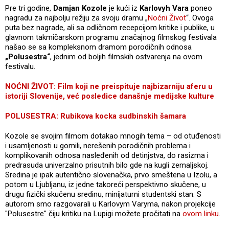
Pre tri godine,
Damjan Kozole
je kući iz
Karlovyh Vara
poneo
nagradu za najbolju režiju za svoju dramu „
Noćni Život
“. Ovoga
puta bez nagrade, ali sa odličnom recepcijom kritike i publike, u
glavnom takmičarskom programu značajnog filmskog festivala
našao se sa kompleksnom dramom porodičnih odnosa
„Polusestra“
, jednim od boljih filmskih ostvarenja na ovom
festivalu.
NOĆNI ŽIVOT: Film koji ne preispituje najbizarniju aferu u
istoriji Slovenije, već posledice današnje medijske kulture
POLUSESTRA: Rubikova kocka sudbinskih šamara
Kozole se svojim filmom dotakao mnogih tema – od otuđenosti
i usamljenosti u gomili, nerešenih porodičnih problema i
komplikovanih odnosa nasleđenih od detinjstva, do rasizma i
predrasuda univerzalno prisutnih bilo gde na kugli zemaljskoj.
Sredina je ipak autentično slovenačka, prvo smeštena u Izolu, a
potom u Ljubljanu, iz jedne takoreći perspektivno skučene, u
drugu fizički skučenu sredinu, minijaturni studentski stan. S
autorom smo razgovarali u Karlovym Varyma, nakon projekcije
"Polusestre" čiju kritiku na Lupigi možete pročitati na
ovom linku
.