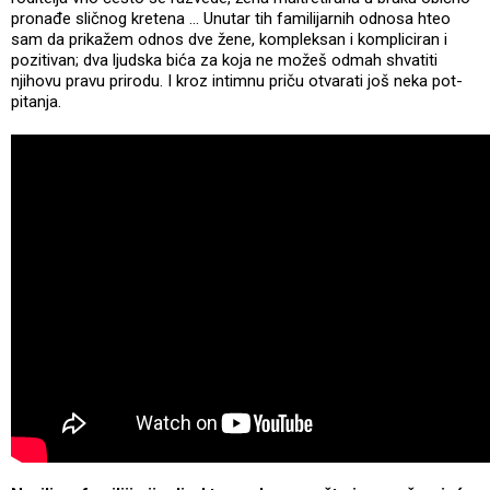
pronađe sličnog kretena ... Unutar tih familijarnih odnosa hteo
sam da prikažem odnos dve žene, kompleksan i kompliciran i
pozitivan; dva ljudska bića za koja ne možeš odmah shvatiti
njihovu pravu prirodu. I kroz intimnu priču otvarati još neka pot-
pitanja.