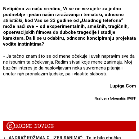
Netipično za našu sredinu, Vi se ne vezujete za jedno
podneblje i jedan način izražavanja i tematski, odnosno
stilistički, kod Vas se 33 godine od „Usodnog telefona“
može naći sve – od eksperimentalnih, smešnih, tragičnih,
opservacijskih filmova do duboke tragedije i studije
karaktera. Da li se u odabiru, odnosno koncipiranju projekata
vodite instinktima?
- Ja tačno znam što se od mene očekuje i uvek napravim sve da
ne ispunim ta očekivanja. Radim stvari koje mene zanimaju. Moj
bazični interes je da naslovljavam neka suvremena pitanja i
unutar njih pronalazim ljudske, pa i vlastite slabosti.
Lupiga.Com
Naslovna fotografija: KVIFF
S
RODNE NOVICE
ANDRAŽ ROŽMAN O „IZBRISANIMA“: „To je bilo etničko