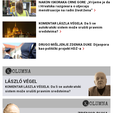
NAKON ISKORAKA CRNE GORE: „Vrijeme je da
i Hrvatska razgovara o utjecaju
menstruacije na radni život žena“
KOMENTAR LÁSZLA VÉGELA: Da li se
autokratski sistem može srušiti pravnim
sredstvima?
DRUGO MIŠLJENJE ZDENKA DUKE: Dijaspora
kao politički projekt HDZ-a
KOLUMNA
LÁSZLÓ VÉGEL
KOMENTAR LÁSZLA VÉGELA: Da li se autokratski
sistem može srušiti pravnim sredstvima?
KOLUMNA