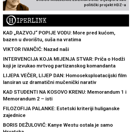
politički projekt HDZ-a
H
IPERLINK
KAD „RAZVOJ“ POPIJE VODU: More pred kućom,
bazen u dvorištu, suša na vratima
VIKTOR IVANČIĆ: Nazad naši
INTERVENCIJA KOJA MIJENJA STVAR: Priča o Hodži
koji je izvukao mrtvog partizanskog komandanta
LIJEPA VEČER, LIJEP DAN: Homoseksploatacijski film
lansiran uz dramatični mučenički narativ
KAD STUDENTI NA KOSOVO KRENU: Memorandum 1 i
Memorandum 2 – isti
FILOZOFIJA PALANKE: Estetski kriteriji huliganske
zajednice
BORIS DEŽULOVIĆ: Kanye Westu ostala je samo
Hrvatska