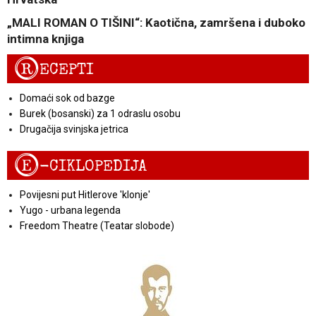
„MALI ROMAN O TIŠINI“: Kaotična, zamršena i duboko
intimna knjiga
R
ECEPTI
Domaći sok od bazge
Burek (bosanski) za 1 odraslu osobu
Drugačija svinjska jetrica
E
-CIKLOPEDIJA
Povijesni put Hitlerove 'klonje'
Yugo - urbana legenda
Freedom Theatre (Teatar slobode)