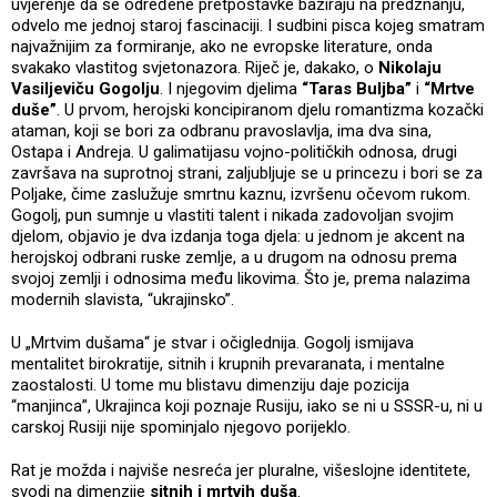
uvjerenje da se određene pretpostavke baziraju na predznanju,
odvelo me jednoj staroj fascinaciji. I sudbini pisca kojeg smatram
najvažnijim za formiranje, ako ne evropske literature, onda
svakako vlastitog svjetonazora. Riječ je, dakako, o
Nikolaju
Vasiljeviču Gogolju
. I njegovim djelima
“Taras Buljba”
i
“Mrtve
duše”
. U prvom, herojski koncipiranom djelu romantizma kozački
ataman, koji se bori za odbranu pravoslavlja, ima dva sina,
Ostapa i Andreja. U galimatijasu vojno-političkih odnosa, drugi
završava na suprotnoj strani, zaljubljuje se u princezu i bori se za
Poljake, čime zaslužuje smrtnu kaznu, izvršenu očevom rukom.
Gogolj, pun sumnje u vlastiti talent i nikada zadovoljan svojim
djelom, objavio je dva izdanja toga djela: u jednom je akcent na
herojskoj odbrani ruske zemlje, a u drugom na odnosu prema
svojoj zemlji i odnosima među likovima. Što je, prema nalazima
modernih slavista, “ukrajinsko”.
U „Mrtvim dušama“ je stvar i očiglednija. Gogolj ismijava
mentalitet birokratije, sitnih i krupnih prevaranata, i mentalne
zaostalosti. U tome mu blistavu dimenziju daje pozicija
“manjinca”, Ukrajinca koji poznaje Rusiju, iako se ni u SSSR-u, ni u
carskoj Rusiji nije spominjalo njegovo porijeklo.
Rat je možda i najviše nesreća jer pluralne, višeslojne identitete,
svodi na dimenzije
sitnih i mrtvih duša
.