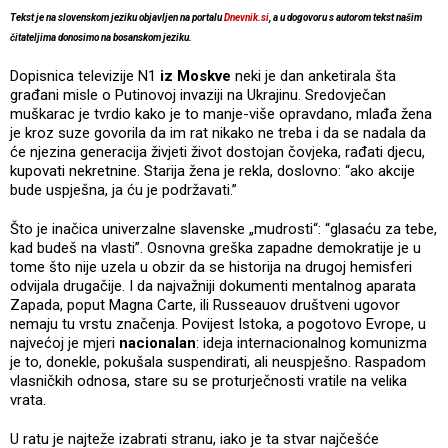
Tekst je na slovenskom jeziku objavljen na portalu
Dnevnik.si
, a u dogovoru s autorom tekst našim
čitateljima donosimo na bosanskom jeziku.
Dopisnica televizije N1
iz Moskve
neki je dan anketirala šta
građani misle o Putinovoj invaziji na Ukrajinu. Sredovječan
muškarac je tvrdio kako je to manje-više opravdano, mlađa žena
je kroz suze govorila da im rat nikako ne treba i da se nadala da
će njezina generacija živjeti život dostojan čovjeka, rađati djecu,
kupovati nekretnine. Starija žena je rekla, doslovno: “ako akcije
bude uspješna, ja ću je podržavati.”
Što je inačica univerzalne slavenske „mudrosti“: “glasaću za tebe,
kad budeš na vlasti”. Osnovna greška zapadne demokratije je u
tome što nije uzela u obzir da se historija na drugoj hemisferi
odvijala drugačije. I da najvažniji dokumenti mentalnog aparata
Zapada, poput Magna Carte, ili Russeauov društveni ugovor
nemaju tu vrstu značenja. Povijest Istoka, a pogotovo Evrope, u
najvećoj je mjeri
nacionalan
: ideja internacionalnog komunizma
je to, donekle, pokušala suspendirati, ali neuspješno. Raspadom
vlasničkih odnosa, stare su se proturječnosti vratile na velika
vrata.
U ratu je najteže izabrati stranu, iako je ta stvar najčešće