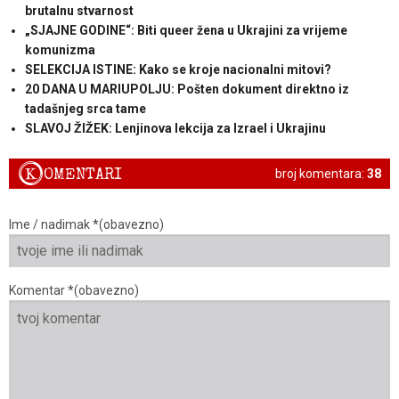
brutalnu stvarnost
„SJAJNE GODINE“: Biti queer žena u Ukrajini za vrijeme
komunizma
SELEKCIJA ISTINE: Kako se kroje nacionalni mitovi?
20 DANA U MARIUPOLJU: Pošten dokument direktno iz
tadašnjeg srca tame
SLAVOJ ŽIŽEK: Lenjinova lekcija za Izrael i Ukrajinu
K
OMENTARI
broj komentara:
38
Ime / nadimak *(obavezno)
Komentar *(obavezno)