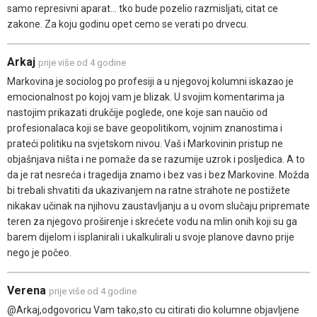
samo represivni aparat... tko bude pozelio razmisljati, citat ce
zakone. Za koju godinu opet cemo se verati po drvecu.
Arkaj
prije više od 4 godine
Markovina je sociolog po profesiji a u njegovoj kolumni iskazao je
emocionalnost po kojoj vam je blizak. U svojim komentarima ja
nastojim prikazati drukčije poglede, one koje san naučio od
profesionalaca koji se bave geopolitikom, vojnim znanostima i
prateći politiku na svjetskom nivou. Vaš i Markovinin pristup ne
objašnjava ništa i ne pomaže da se razumije uzrok i posljedica. A to
da je rat nesreća i tragedija znamo i bez vas i bez Markovine. Možda
bi trebali shvatiti da ukazivanjem na ratne strahote ne postižete
nikakav učinak na njihovu zaustavljanju a u ovom slučaju pripremate
teren za njegovo proširenje i skrećete vodu na mlin onih koji su ga
barem dijelom i isplanirali i ukalkulirali u svoje planove davno prije
nego je počeo.
Verena
prije više od 4 godine
@Arkaj,odgovoricu Vam tako,sto cu citirati dio kolumne objavljene