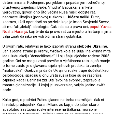
determinirana. Rođenjem, porijeklom i pripadanjem određenoj
društvenoj zajednici. Dakle, “mudra” Babuška iz ankete,
vjerovatno, govori ono što većina Rusa misli: dobijte rat,
napravite Ukrajinu (ponovo) ruskom i –
bićete veliki
. Putin,
zapravo, i želi opet doći na pozicije koje je imao Sovjetski Savez,
ali mu fali „detalj“: ideologija. Čak i da su u pravu oni,
poput Yuvala
Noaha Hararija
, koji tvrde da je ovo rat za mjesto u historiji i njima
valja znati da niko ne voli biti na strani gubitnika.
U ovom ratu, relativno je lako izabrati stranu
slobode Ukrajine
.
Jer, s jedne strane je Kremlj, tvrđava koja se ljulja i na krilima mita
ide u ludu akciju “denacifikacije”. U nju šalju dječake rođene 2005.
godine. Oni ne mogu znati previše o vještinama rata, a još manje
o tome zašto je u glavama dijela njihovih predaka ta zemlja
“maloruska”. Očekivanja da će Ukrajinci ruske trupe dočekat kao
oslobodioce, spadaju u onu vrstu iluzija koje su se raspršile,
otprilike kada i Berlinski zid. Biti “svoj na svome”, zapravo je
mantra globalizacije. U kojoj je univerzalan, valjda, jedino swift
code.
Kako god, o podršci Putinu glasno ne treba razmišljati: čak ni
hrvatski predsjednik Zoran Milanović koji je do jučer skoro
apsolutno zastupao ruske interese na Balkanu, morao je