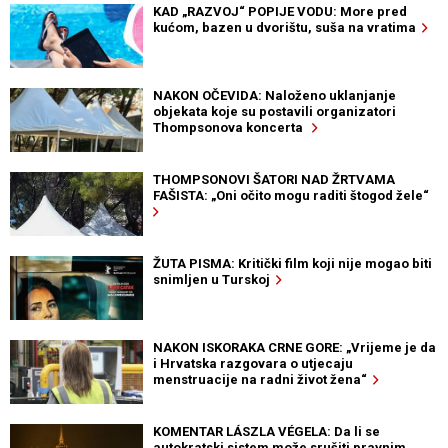
KAD „RAZVOJ“ POPIJE VODU: More pred
kućom, bazen u dvorištu, suša na vratima
NAKON OČEVIDA: Naloženo uklanjanje
objekata koje su postavili organizatori
Thompsonova koncerta
THOMPSONOVI ŠATORI NAD ŽRTVAMA
FAŠISTA: „Oni očito mogu raditi štogod žele“
ŽUTA PISMA: Kritički film koji nije mogao biti
snimljen u Turskoj
NAKON ISKORAKA CRNE GORE: „Vrijeme je da
i Hrvatska razgovara o utjecaju
menstruacije na radni život žena“
KOMENTAR LÁSZLA VÉGELA: Da li se
autokratski sistem može srušiti pravnim