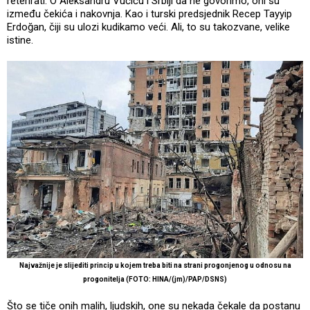
reterirati. O Aleksandru Vučiću i Srbiji da ne govorimo, oni su
između čekića i nakovnja. Kao i turski predsjednik Recep Tayyip
Erdoğan, čiji su ulozi kudikamo veći. Ali, to su takozvane, velike
istine.
Najvažnije je slijediti princip u kojem treba biti na strani progonjenog u odnosu na
progonitelja (FOTO: HINA/(jm)/PAP/DSNS)
Što se tiče onih malih, ljudskih, one su nekada čekale da postanu