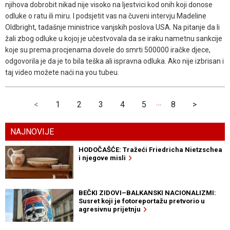
njihova dobrobit nikad nije visoko na ljestvici kod onih koji donose
odluke o ratu ili miru. I podsjetit vas na čuveni intervju Madeline
Oldbright, tadašnje ministrice vanjskih poslova USA. Na pitanje da li
žali zbog odluke u kojoj je učestvovala da se iraku nametnu sankcije
koje su prema procjenama dovele do smrti 500000 iračke djece,
odgovorila je da je to bila teška ali ispravna odluka. Ako nije izbrisan i
taj video možete naći na you tubeu.
…
<
1
2
3
4
5
8
>
NAJNOVIJE
HODOČAŠĆE: Tražeći Friedricha Nietzschea
i njegove misli
BEČKI ZIDOVI–BALKANSKI NACIONALIZMI:
Susret koji je fotoreportažu pretvorio u
agresivnu prijetnju