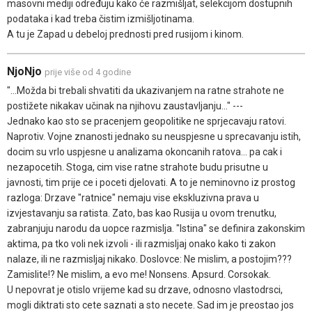
masovni mediji određuju kako će razmišljat, selekcijom dostupnih
podataka i kad treba čistim izmišljotinama.
A tu je Zapad u debeloj prednosti pred rusijom i kinom.
NjoNjo
prije više od 4 godine
"...Možda bi trebali shvatiti da ukazivanjem na ratne strahote ne
postižete nikakav učinak na njihovu zaustavljanju..." ---
Jednako kao sto se pracenjem geopolitike ne sprjecavaju ratovi.
Naprotiv. Vojne znanosti jednako su neuspjesne u sprecavanju istih,
docim su vrlo uspjesne u analizama okoncanih ratova... pa cak i
nezapocetih. Stoga, cim vise ratne strahote budu prisutne u
javnosti, tim prije ce i poceti djelovati. A to je neminovno iz prostog
razloga: Drzave "ratnice" nemaju vise ekskluzivna prava u
izvjestavanju sa ratista. Zato, bas kao Rusija u ovom trenutku,
zabranjuju narodu da uopce razmislja. "Istina" se definira zakonskim
aktima, pa tko voli nek izvoli - ili razmisljaj onako kako ti zakon
nalaze, ili ne razmisljaj nikako. Doslovce: Ne mislim, a postojim???
Zamislite!? Ne mislim, a evo me! Nonsens. Apsurd. Corsokak.
U nepovrat je otislo vrijeme kad su drzave, odnosno vlastodrsci,
mogli diktrati sto cete saznati a sto necete. Sad im je preostao jos