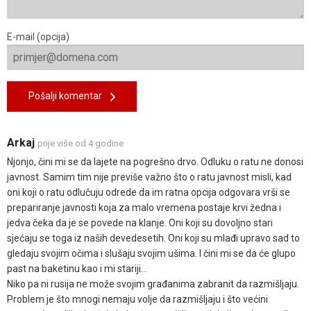
E-mail (opcija)
Pošalji komentar
Arkaj
prije više od 4 godine
Njonjo, čini mi se da lajete na pogrešno drvo. Odluku o ratu ne donosi
javnost. Samim tim nije previše važno što o ratu javnost misli, kad
oni koji o ratu odlučuju odrede da im ratna opcija odgovara vrši se
prepariranje javnosti koja za malo vremena postaje krvi žedna i
jedva čeka da je se povede na klanje. Oni koji su dovoljno stari
sjećaju se toga iz naših devedesetih. Oni koji su mlađi upravo sad to
gledaju svojim očima i slušaju svojim ušima. I čini mi se da će glupo
past na baketinu kao i mi stariji...
Niko pa ni rusija ne može svojim građanima zabranit da razmišljaju.
Problem je što mnogi nemaju volje da razmišljaju i što većini