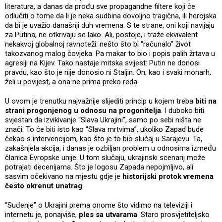
literatura, a danas da prođu sve propagandne filtere koji će
odlučiti o tome da li je neka sudbina dovoljno tragična, ili herojska
da bi je uvažio današnji duh vremena. S te strane, oni koji navijaju
za Putina, ne otkrivaju se lako. Ali, postoje, i traže ekvivalent
nekakvoj globalnoj ravnoteži: nešto što bi “računalo” život
takozvanog malog čovjeka. Pa makar to bio i popis palih žrtava u
agresiji na Kijev. Tako nastaje mitska svijest: Putin ne donosi
pravdu, kao što je nije donosio ni Staljin. On, kao i svaki monarh,
želi u povijest, a ona ne prima preko reda.
U ovom je trenutku najvažnije slijediti princip u kojem treba
biti na
strani progonjenog u odnosu na progonitelja
. I duboko biti
svjestan da izvikivanje “Slava Ukrajini”, samo po sebi ništa ne
znači. To će biti isto kao “Slava mrtvima”, ukoliko Zapad bude
čekao s intervencijom, kao što je to bio slučaj u Sarajevu. Ta,
zakašnjela akcija, i danas je ozbiljan problem u odnosima između
članica Evropske unije. U tom slučaju, ukrajinski scenarij može
potrajati decenijama. Što je logosu Zapada nepojmljivo, ali
sasvim očekivano na mjestu gdje je
historijski protok vremena
često okrenut unatrag
.
“Suđenje” o Ukrajini prema onome što vidimo na televiziji i
internetu je, ponajviše,
ples sa utvarama
. Staro prosvjetiteljsko