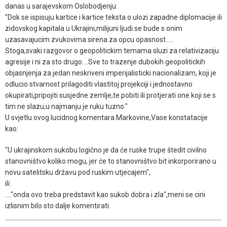
danas u sarajevskom Oslobodjenju:
"Dok se ispisuju kartice i kartice teksta o ulozi zapadne diplomacije ili
zidovskog kapitala u Ukrajini,milijuni ljudi se bude s onim
uzasavajucim zvukovima sirena za opcu opasnost.....
Stoga,svaki razgovor o geopolitickim temama sluzi za relativizaciju
agresije i ni za sto drugo....Sve to trazenje dubokih geopolitickih
objasnjenja za jedan neskriveni imperijalisticki nacionalizam, koji je
odlucio stvarnost prilagoditi vlastitoj projekciji i jednostavno
okupirati,pripojiti susjedne zemlje,te pobiti ili protjerati one koji se s
tim ne slazu,u najmanju je ruku tuzno."
U svjetlu ovog lucidnog komentara Markovine,Vase konstatacije
kao:
"U ukrajinskom sukobu logično je da će ruske trupe štedit civilno
stanovništvo koliko mogu, jer će to stanovništvo bit inkorporirano u
novu satelitsku državu pod ruskim utjecajem",
ili:
...."onda ovo treba predstavit kao sukob dobra i zla",meni se cini
izlisnim bilo sto dalje komentirati.