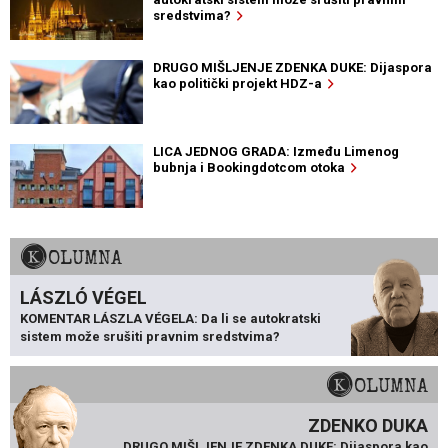
sredstvima?
DRUGO MIŠLJENJE ZDENKA DUKE: Dijaspora
kao politički projekt HDZ-a
LICA JEDNOG GRADA: Između Limenog
bubnja i Bookingdotcom otoka
KOLUMNA
LÁSZLÓ VÉGEL
KOMENTAR LÁSZLA VÉGELA: Da li se autokratski
sistem može srušiti pravnim sredstvima?
KOLUMNA
ZDENKO DUKA
DRUGO MIŠLJENJE ZDENKA DUKE: Dijaspora kao