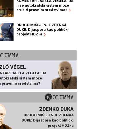
KOMENTAR LÁSZLA VÉGELA: Da
li se autokratski sistem može
srušiti pravnim sredstvima?
DRUGO MIŠLJENJE ZDENKA
DUKE: Dijaspora kao politički
projekt HDZ-a
KOLUMNA
ZLÓ VÉGEL
NTAR LÁSZLA VÉGELA: Da
 autokratski sistem može
ti pravnim sredstvima?
KOLUMNA
ZDENKO DUKA
DRUGO MIŠLJENJE ZDENKA
DUKE: Dijaspora kao politički
projekt HDZ-a