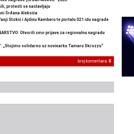
i, protesti se nastavljaju
i Srđana Aleksića
nji Stokić i Ajdinu Kamberu te portalu 021 idu nagrade
STVO: Otvorili smo prijave za regionalnu nagradu
 „Stojimo solidarno uz novinarku Tamaru Skrozzu“
broj komentara:
0