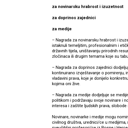
za novinarsku hrabrost i izuzetnost
za doprinos zajednici
za medije
– Nagrada za novinarsku hrabrost i izuzet
istaknuli temeljitim, profesionalnim i et
državnih tijela, uništavanju prirodnih resu
zločinaca ili drugim temama koje su tabu i
– Nagrada za doprinos zajednici dodjeljuje 
kontinuirano izvještavanje o pomirenju, ink
vladavini prava, koje je donijelo konkret
kojima oni žive.
– Nagrada za medije dodjeljuje se mediji
politikom i podržavaju svoje novinare i 
interesa i zaštite ljudskih prava, slobode
Novinare, novinarke i medije mogu nomin
civilnog društva, urednici/ce u medijima
sveučilišni profesori/ce iz Bosne i Herce