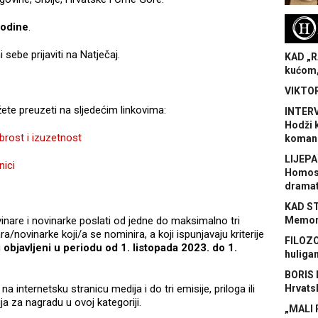
H
godine
.
sebe prijaviti na Natječaj.
KAD „R
kućom,
VIKTOR
ete preuzeti na sljedećim linkovima:
INTERV
Hodži 
rost i izuzetnost
koman
LIJEPA
nici
Homose
dramat
KAD S
vinare i novinarke poslati od jedne do maksimalno tri
Memora
ra/novinarke koji/a se nominira, a koji ispunjavaju kriterije
FILOZO
u
objavljeni u periodu od 1. listopada 2023. do 1.
huliga
BORIS 
na internetsku stranicu medija i do tri emisije, priloga ili
Hrvats
ija za nagradu u ovoj kategoriji.
„MALI 