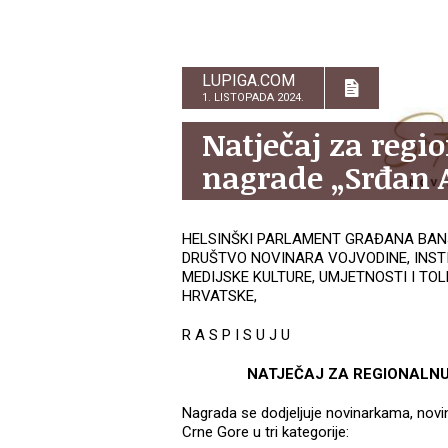
LUPIGA.COM
1. LISTOPADA 2024.
Natječaj za regi
nagrade „Srđan A
HELSINŠKI PARLAMENT GRAĐANA BANJ
DRUŠTVO NOVINARA VOJVODINE, INST
MEDIJSKE KULTURE, UMJETNOSTI I TOL
HRVATSKE,
R A S P I S U J U
NATJEČAJ ZA REGIONALNU
Nagrada se dodjeljuje novinarkama, novin
Crne Gore u tri kategorije: