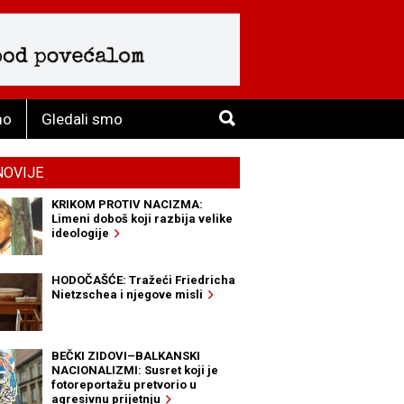
mo
Gledali smo
NOVIJE
KRIKOM PROTIV NACIZMA:
Limeni doboš koji razbija velike
ideologije
HODOČAŠĆE: Tražeći Friedricha
Nietzschea i njegove misli
BEČKI ZIDOVI–BALKANSKI
NACIONALIZMI: Susret koji je
fotoreportažu pretvorio u
agresivnu prijetnju