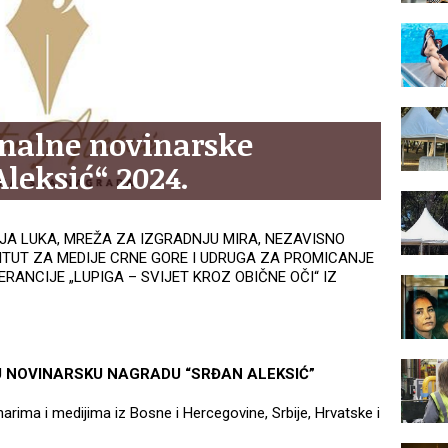
onalne novinarske
leksić“ 2024.
A LUKA, MREŽA ZA IZGRADNJU MIRA, NEZAVISNO
ITUT ZA MEDIJE CRNE GORE I UDRUGA ZA PROMICANJE
ERANCIJE „LUPIGA – SVIJET KROZ OBIČNE OČI“ IZ
 NOVINARSKU NAGRADU “SRĐAN ALEKSIĆ”
arima i medijima iz Bosne i Hercegovine, Srbije, Hrvatske i