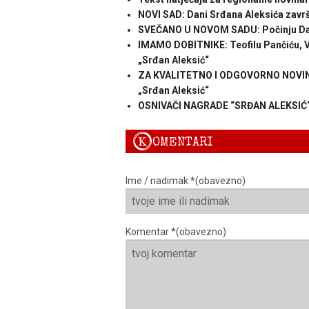
NOVI SAD: Dani Srđana Aleksića završil
SVEČANO U NOVOM SADU: Počinju Dan
IMAMO DOBITNIKE: Teofilu Pančiću, Va
„Srđan Aleksić“
ZA KVALITETNO I ODGOVORNO NOVINAR
„Srđan Aleksić“
OSNIVAČI NAGRADE “SRĐAN ALEKSIĆ“:
K
OMENTARI
Ime / nadimak *(obavezno)
Komentar *(obavezno)