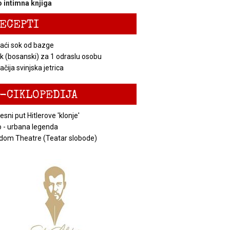
 intimna knjiga
ECEPTI
ći sok od bazge
k (bosanski) za 1 odraslu osobu
čija svinjska jetrica
-CIKLOPEDIJA
esni put Hitlerove 'klonje'
 - urbana legenda
dom Theatre (Teatar slobode)