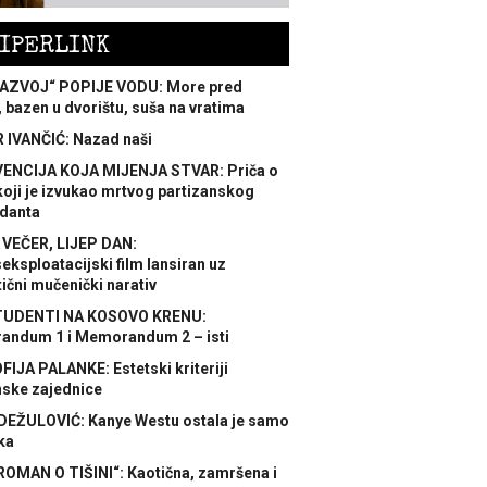
IPERLINK
AZVOJ“ POPIJE VODU: More pred
 bazen u dvorištu, suša na vratima
 IVANČIĆ: Nazad naši
ENCIJA KOJA MIJENJA STVAR: Priča o
koji je izvukao mrtvog partizanskog
danta
 VEČER, LIJEP DAN:
ksploatacijski film lansiran uz
ični mučenički narativ
TUDENTI NA KOSOVO KRENU:
ndum 1 i Memorandum 2 – isti
FIJA PALANKE: Estetski kriteriji
nske zajednice
DEŽULOVIĆ: Kanye Westu ostala je samo
ka
ROMAN O TIŠINI“: Kaotična, zamršena i