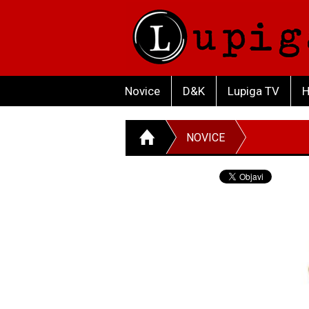
Novice
D&K
Lupiga TV
H
NOVICE