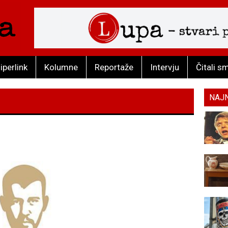
iperlink
Kolumne
Reportaže
Intervju
Čitali s
NAJ