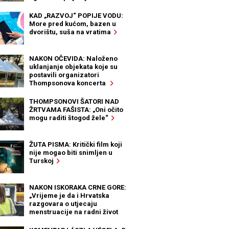
KAD „RAZVOJ“ POPIJE VODU:
More pred kućom, bazen u
dvorištu, suša na vratima
NAKON OČEVIDA: Naloženo
uklanjanje objekata koje su
postavili organizatori
Thompsonova koncerta
THOMPSONOVI ŠATORI NAD
ŽRTVAMA FAŠISTA: „Oni očito
mogu raditi štogod žele“
ŽUTA PISMA: Kritički film koji
nije mogao biti snimljen u
Turskoj
NAKON ISKORAKA CRNE GORE:
„Vrijeme je da i Hrvatska
razgovara o utjecaju
menstruacije na radni život
žena“