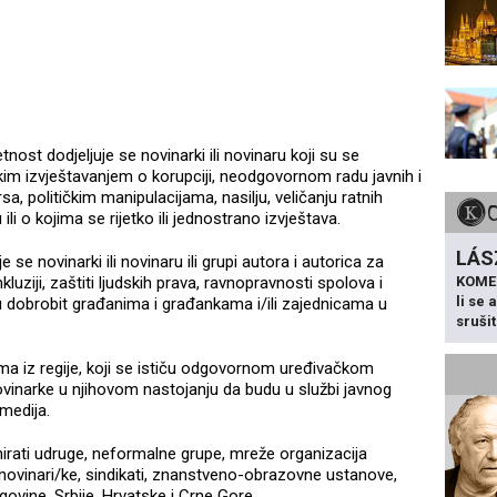
nost dodjeljuje se novinarki ili novinaru koji su se
ičkim izvještavanjem o korupciji, neodgovornom radu javnih i
rsa, političkim manipulacijama, nasilju, veličanju ratnih
li o kojima se rijetko ili jednostrano izvještava.
LÁS
se novinarki ili novinaru ili grupi autora i autorica za
KOME
luziji, zaštiti ljudskih prava, ravnopravnosti spolova i
li se
nu dobrobit građanima i građankama i/ili zajednicama u
sruši
ma iz regije, koji se ističu odgovornom uređivačkom
novinarke u njihovom nastojanju da budu u službi javnog
 medija.
irati udruge, neformalne grupe, mreže organizacija
, novinari/ke, sindikati, znanstveno-obrazovne ustanove,
govine, Srbije, Hrvatske i Crne Gore.