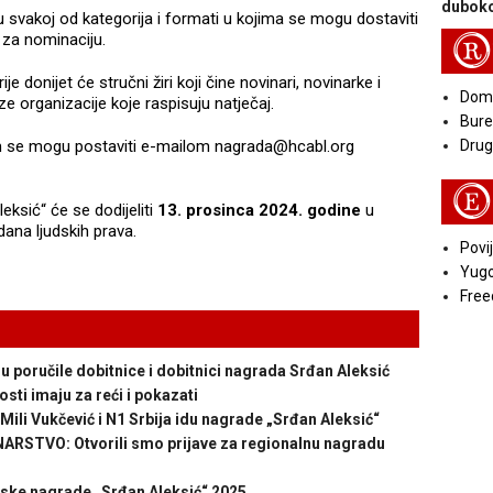
duboko
 u svakoj od kategorija i formati u kojima se mogu dostaviti
 za nominaciju.
R
je donijet će stručni žiri koji čine novinari, novinarke i
Doma
aze organizacije koje raspisuju natječaj.
Bure
m se mogu postaviti e-mailom nagrada@hcabl.org
Druga
E
ksić“ će se dodijeliti
13. prosinca 2024. godine
u
a ljudskih prava.
Povij
Yugo
Free
ručile dobitnice i dobitnici nagrada Srđan Aleksić
ti imaju za reći i pokazati
ili Vukčević i N1 Srbija idu nagrade „Srđan Aleksić“
STVO: Otvorili smo prijave za regionalnu nagradu
rske nagrade „Srđan Aleksić“ 2025.