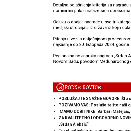
Detaljna pojašnjenja kriterija za nagradu
nominirani prilozi nalaze se u obrascima
Odluku o dodjeli nagrade u sve tri kategori
medijski stručnjaci iz država iz kojih dol
Pitanja u vezi s natječajnom proceduro
najkasnije do 20. listopada 2024. godine.
Regionalna novinarska nagrada „Srđan Ale
Novom Sadu, povodom Međunarodnog dan
S
RODNE NOVICE
POSLUŠAJTE SNAŽNE GOVORE: Što su po
POZIVAMO VAS: Poslušajte što naši gos
IMAMO DOBITNIKE: Barbari Matejčić, M
ZA KVALITETNO I ODGOVORNO NOVINAR
„Srđan Aleksić“
Tekst natječaja za regionalne novina