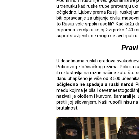
Pod firmom rusofilije već godinama se
p
u trenutku kad ruske trupe pretvaraju uk
očigledno. Ljubav prema Rusiji, ruskoj 
biti opravdanje za ubijanje civila, masov
to Rusiju vole srpski rusofili? Kad kažu 
ogromna zemlja u kojoj živi preko 140 mi
suprotstavljenih, ne mogu se svi trpati u i
Pravi
U desetinama ruskih gradova svakodnevno 
Putinovog zločinačkog režima. Policija s
ih i zlostavlja na razne načine zato što
danu uhapšeno je više od 3.500 učesnika
očigledno ne spadaju u ruski narod
. 
među kojima je bila i devetnaestogodišnja
nazivali je ološem i kurvom, šamarali je,
pretili joj silovanjem. Naši rusofili nisu 
brutalnost.