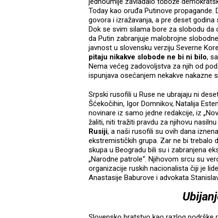
jednoumlje zavladalo tobože demokratski
Today kao oruđa Putinove propagande. Da
govora i izražavanja, a pre deset godina s
Dok se svim silama bore za slobodu da c
da Putin zabranjuje malobrojne slobodne 
javnost u slovensku verziju Severne Kore
pitaju nikakve slobode ne bi ni bilo
, s
Nema većeg zadovoljstva za njih od p
ispunjava osećanjem nekakve nakazne s
Srpski rusofili u Ruse ne ubrajaju ni deset
Šćekočihin, Igor Domnikov, Natalija Est
novinare iz samo jedne redakcije, iz „Nov
žaliti, niti tražiti pravdu za njihovu nasil
Rusiji
, a naši rusofili su ovih dana iznen
ekstremističkih grupa. Zar ne bi trebalo
skupa u Beogradu bili su i zabranjena ek
„Narodne patrole“. Njihovom srcu su verov
organizacije ruskih nacionalista čiji je l
Anastasije Baburove i advokata Stanisla
Ubijan
Slovensko bratstvo kao razlog podrške ru