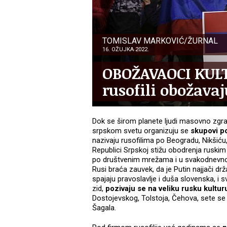
TOMISLAV MARKOVIĆ/ŽURNAL
16. OŽUJKA 2022.
OBOŽAVAOCI KULT
rusofili obožava
Dok se širom planete ljudi masovno zgraž
srpskom svetu organizuju se
skupovi p
nazivaju rusofilima po Beogradu, Nikšiću, P
Republici Srpskoj stižu obodrenja ruskim 
po društvenim mrežama i u svakodnevnom ž
Rusi braća zauvek, da je Putin najjači dr
spajaju pravoslavlje i duša slovenska, i 
zid,
pozivaju se na veliku rusku kultur
Dostojevskog, Tolstoja, Čehova, sete se 
Šagala.