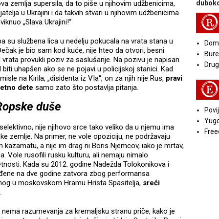
ova zemlja supersila, da to piše u njihovim udžbenicima,
duboko
atelja u Ukrajini i da takvih stvari u njihovim udžbenicima
R
knuo „Slava Ukrajini!“
 pa su službena lica u nedelju pokucala na vrata stana u
Doma
 Dečak je bio sam kod kuće, nije hteo da otvori, besni
Bure
pod vrata provukli poziv za saslušanje. Na pozivu je napisan
Druga
biti uhapšen ako se ne pojavi u policijskoj stanici. Kad
isle na Kirila, „disidenta iz VIa“, on za njih nije Rus,
pravi
E
letno dete
samo zato što postavlja pitanja.
Ropske duše
Povij
Yugo
 selektivno, nije njihovo srce tako veliko da u njemu ima
Free
ke zemlje. Na primer, ne vole opoziciju, ne podržavaju
 kazamatu, a nije im drag ni Boris Njemcov, iako je mrtav,
. Vole rusofili rusku kulturu, ali nemaju nimalo
tnosti. Kada su 2012. godine Nadežda Tolokonikova i
suđene na dve godine zatvora zbog performansa
denog u moskovskom Hramu Hrista Spasitelja,
sreći
.
t nema razumevanja za kremaljsku stranu priče, kako je