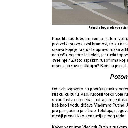
Ratnici s beogradskog asfal
Rusofili, kao tobožnji vernici, listom veli
prvi veliki pravoslavni hramovi, to su na
crkava koje je razrušila upravo ruska art
nasleđa, najgore tek sledi, jer ruski topov
svetinje
? Zašto srpskim rusofilima koji 
rušenje crkava u Ukrajini? Biće da je i njih
Potomc
Od svih izgovora za podršku ruskoj agres
rusku kulturu
. Kao, rusofili toliko vole
stvaralaštvo do neba i natrag, to je doka
baš kao i vođu države Vladimira Putina. 
pre par godina je citirao Tolstoja, njego
mediji preneli kao senzaciju prvog reda.
Kakve veze ima Vladimir Putin s ruskom k