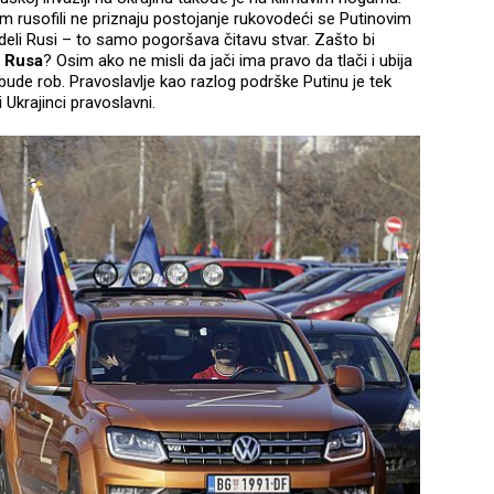
im rusofili ne priznaju postojanje rukovodeći se Putinovim
deli Rusi – to samo pogoršava čitavu stvar. Zašto bi
 Rusa
? Osim ako ne misli da jači ima pravo da tlači i ubija
bude rob. Pravoslavlje kao razlog podrške Putinu je tek
 Ukrajinci pravoslavni.