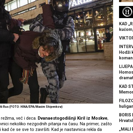
H
KAD „R
kućom,
VIKTOR
INTERV
Hodži 
koman
LIJEPA
Homose
dramat
KAD S
Memora
FILOZO
huliga
iti Rus (FOTO: HINA/EPA/Maxim Shipenkov)
BORIS 
režima, već i deca.
Dvanaestogodišnji Kiril iz Moskve
,
Hrvats
vnici nekoliko nezgodnih pitanja na času. Na primer, zašto
 i kad će se sve to završiti. Kad je nastavnica rekla da
„MALI 