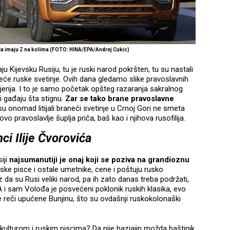
ta imaju Z na kolima (FOTO: HINA/EPA/Andrej Cukic)
čaju Kijevsku Rusiju, tu je ruski narod pokršten, tu su nastali
jveće ruske svetinje. Ovih dana gledamo slike pravoslavnih
iljerija. I to je samo početak opšteg razaranja sakralnog
i gađaju šta stignu.
Zar se tako brane pravoslavne
su onomad litijali braneći svetinje u Crnoj Gori ne smeta
ovo pravoslavlje šuplja priča, baš kao i njihova rusofilija.
i Ilije Čvorovića
iji
najsumanutiji je onaj koji se poziva na grandioznu
 ruske pisce i ostale umetnike, cene i poštuju rusko
z da su Rusi veliki narod, pa ih zato danas treba podržati,
A i sam Volođa je posvećeni poklonik ruskih klasika, evo
ve reči upućene Bunjinu, što su ovdašnji ruskokolonaški
ulturom i ruskim piscima? Da nije hazjajin možda baštinik