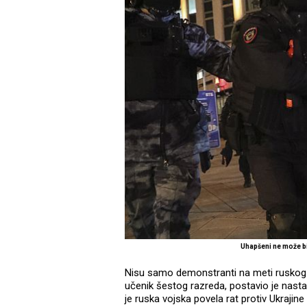
Uhapšeni ne može b
Nisu samo demonstranti na meti ruskog 
učenik šestog razreda, postavio je nasta
je ruska vojska povela rat protiv Ukrajine