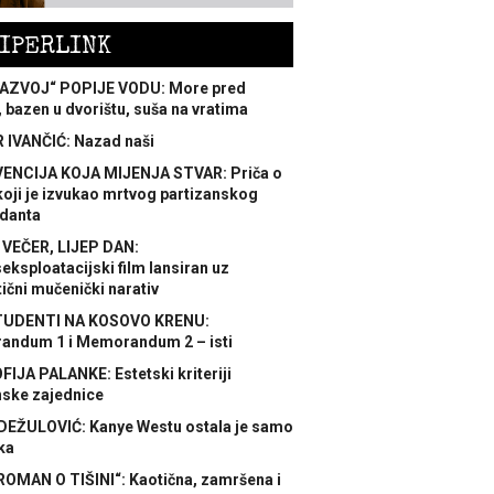
IPERLINK
AZVOJ“ POPIJE VODU: More pred
 bazen u dvorištu, suša na vratima
 IVANČIĆ: Nazad naši
ENCIJA KOJA MIJENJA STVAR: Priča o
koji je izvukao mrtvog partizanskog
danta
 VEČER, LIJEP DAN:
ksploatacijski film lansiran uz
ični mučenički narativ
TUDENTI NA KOSOVO KRENU:
ndum 1 i Memorandum 2 – isti
FIJA PALANKE: Estetski kriteriji
nske zajednice
DEŽULOVIĆ: Kanye Westu ostala je samo
ka
ROMAN O TIŠINI“: Kaotična, zamršena i