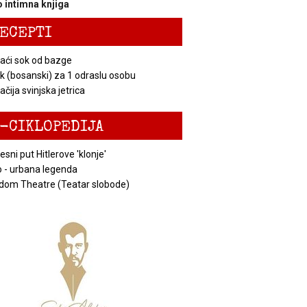
 intimna knjiga
ECEPTI
ći sok od bazge
k (bosanski) za 1 odraslu osobu
čija svinjska jetrica
-CIKLOPEDIJA
esni put Hitlerove 'klonje'
 - urbana legenda
dom Theatre (Teatar slobode)