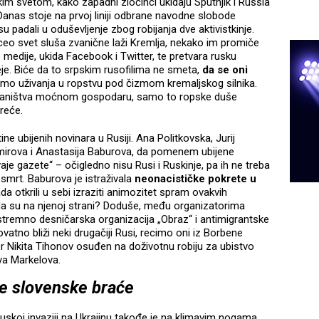
m svetom, kako zapadni zločinci ukidaju Sputnjik i Russia
nas stoje na prvoj liniji odbrane navodne slobode
u padali u oduševljenje zbog robijanja dve aktivistkinje.
eo svet sluša zvanične laži Kremlja, nekako im promiče
medije, ukida Facebook i Twitter, te pretvara rusku
je. Biće da to srpskim rusofilima ne smeta,
da se oni
amo uživanja u ropstvu pod čizmom kremaljskog silnika.
odaništva moćnom gospodaru, samo to ropske duše
reće.
ine ubijenih novinara u Rusiji. Ana Politkovska, Jurij
emirova i Anastasija Baburova, da pomenem ubijene
aje gazete“ – očigledno nisu Rusi i Ruskinje, pa ih ne treba
nu smrt. Baburova je istraživala
neonacističke pokrete u
ada otkrili u sebi izraziti animozitet spram ovakvih
 da su na njenoj strani? Doduše, među organizatorima
stremno desničarska organizacija „Obraz“ i antimigrantske
atno bliži neki drugačiji Rusi, recimo oni iz Borbene
ider Nikita Tihonov osuđen na doživotnu robiju za ubistvo
va Markelova.
je slovenske braće
skoj invaziji na Ukrajinu takođe je na klimavim nogama.