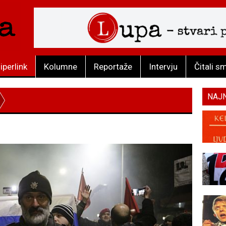
iperlink
Kolumne
Reportaže
Intervju
Čitali s
NAJ