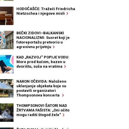
HODOČAŠĆE: Tražeći Friedricha
Nietzschea i njegove misli
BEČKI ZIDOVI–BALKANSKI
NACIONALIZMI: Susret koji je
fotoreportažu pretvorio u
agresivnu prijetnju
KAD „RAZVOJ“ POPIJE VODU:
More pred kućom, bazen u
dvorištu, suša na vratima
NAKON OČEVIDA: Naloženo
uklanjanje objekata koje su
postavili organizatori
Thompsonova koncerta
THOMPSONOVI ŠATORI NAD
ŽRTVAMA FAŠISTA: „Oni očito
mogu raditi štogod žele“