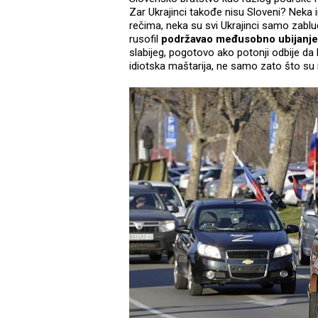
Zar Ukrajinci takođe nisu Sloveni? Neka 
rečima, neka su svi Ukrajinci samo zablu
rusofil
podržavao međusobno ubijanje
slabijeg, pogotovo ako potonji odbije da 
idiotska maštarija, ne samo zato što su i