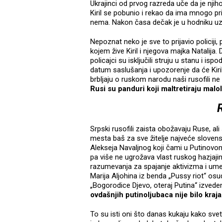
Ukrajinci od prvog razreda uče da je njih
Kiril se pobunio i rekao da ima mnogo prij
nema. Nakon časa dečak je u hodniku uzvi
Nepoznat neko je sve to prijavio policiji,
kojem žive Kiril i njegova majka Natalija.
policajci su isključili struju u stanu i is
datum saslušanja i upozorenje da će Kiril 
brbljaju o ruskom narodu naši rusofili ne m
Rusi su panduri koji maltretiraju malo
Srpski rusofili zaista obožavaju Ruse, ali
mesta baš za sve žitelje najveće slovens
Alekseja Navaljnog koji čami u Putinovom
pa više ne ugrožava vlast ruskog hazjajina
razumevanja za spajanje aktivizma i ume
Marija Aljohina iz benda „Pussy riot“ o
„Bogorodice Djevo, oteraj Putina“ izve
ovdašnjih putinoljubaca nije bilo kraja
To su isti oni što danas kukaju kako sve