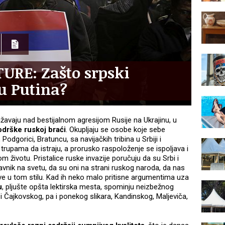
URE: Zašto srpski
ju Putina?
avaju nad bestijalnom agresijom Rusije na Ukrajinu, u
odrške ruskoj braći
. Okupljaju se osobe koje sebe
odgorici, Bratuncu, sa navijačkih tribina u Srbiji i
trupama da istraju, a prorusko raspoloženje se ispoljava i
ivotu. Pristalice ruske invazije poručuju da su Srbi i
žavnik na svetu, da su oni na strani ruskog naroda, da nas
sve u tom stilu. Kad ih neko malo pritisne argumentima uza
u
, pljušte opšta lektirska mesta, spominju neizbežnog
i Čajkovskog, pa i ponekog slikara, Kandinskog, Maljeviča,