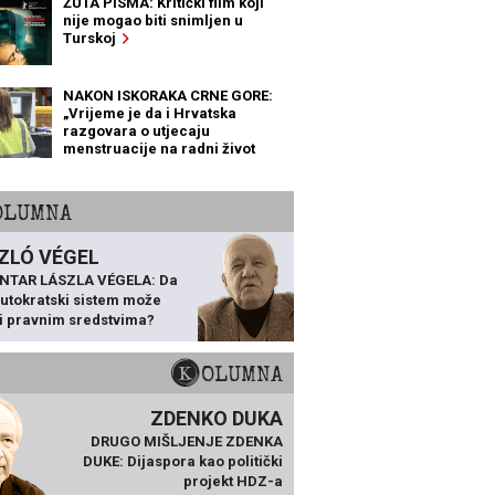
ŽUTA PISMA: Kritički film koji
nije mogao biti snimljen u
Turskoj
NAKON ISKORAKA CRNE GORE:
„Vrijeme je da i Hrvatska
razgovara o utjecaju
menstruacije na radni život
žena“
KOLUMNA
ZLÓ VÉGEL
NTAR LÁSZLA VÉGELA: Da
 autokratski sistem može
ti pravnim sredstvima?
KOLUMNA
ZDENKO DUKA
DRUGO MIŠLJENJE ZDENKA
DUKE: Dijaspora kao politički
projekt HDZ-a