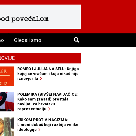
mo
Gledali smo
NOVIJE
ROMEO I JULIJA NA SELU: Knjiga
kojoj se vraćam i koja nikad nije
iznevjerila
POLEMIKA (BIVŠE) NAVIJAČICE:
Kako sam (zasad) prestala
navijati za hrvatsku
reprezentaciju
KRIKOM PROTIV NACIZMA:
Limeni doboš koji razbija velike
ideologije