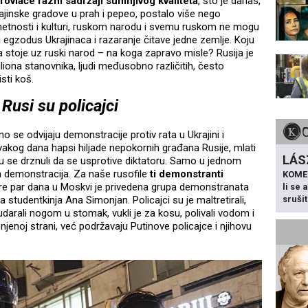
rovlače razni sadržaji sumnjivog kvaliteta
, što je danas,
rajinske gradove u prah i pepeo, postalo više nego
umetnosti i kulturi, ruskom narodu i svemu ruskom ne mogu
ni egzodus Ukrajinaca i razaranje čitave jedne zemlje. Koju
da stoje uz ruski narod – na koga zapravo misle? Rusija je
liona stanovnika, ljudi međusobno različitih, često
sti koš.
 Rusi su policajci
se odvijaju demonstracije protiv rata u Ukrajini i
vakog dana hapsi hiljade nepokornih građana Rusije, mlati
LÁS
 su se drznuli da se usprotive diktatoru. Samo u jednom
 demonstracija. Za naše rusofile
ti demonstranti
KOME
Pre par dana u Moskvi je privedena grupa demonstranata
li se
sruši
 studentkinja Ana Simonjan. Policajci su je maltretirali,
 udarali nogom u stomak, vukli je za kosu, polivali vodom i
na njenoj strani, već podržavaju Putinove policajce i njihovu