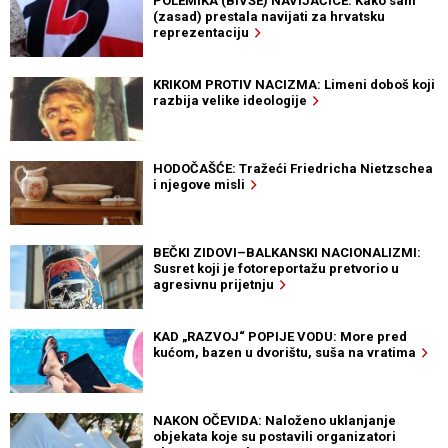
POLEMIKA (BIVŠE) NAVIJAČICE: Kako sam
(zasad) prestala navijati za hrvatsku
reprezentaciju
KRIKOM PROTIV NACIZMA: Limeni doboš koji
razbija velike ideologije
HODOČAŠĆE: Tražeći Friedricha Nietzschea
i njegove misli
BEČKI ZIDOVI–BALKANSKI NACIONALIZMI:
Susret koji je fotoreportažu pretvorio u
agresivnu prijetnju
KAD „RAZVOJ“ POPIJE VODU: More pred
kućom, bazen u dvorištu, suša na vratima
NAKON OČEVIDA: Naloženo uklanjanje
objekata koje su postavili organizatori