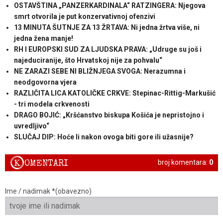
OSTAVŠTINA „PANZERKARDINALA“ RATZINGERA: Njegova
smrt otvorila je put konzervativnoj ofenzivi
13 MINUTA ŠUTNJE ZA 13 ŽRTAVA: Ni jedna žrtva više, ni
jedna žena manje!
RH I EUROPSKI SUD ZA LJUDSKA PRAVA: „Udruge su još i
najeduciranije, što Hrvatskoj nije za pohvalu“
NE ZARAZI SEBE NI BLIŽNJEGA SVOGA: Nerazumna i
neodgovorna vjera
RAZLIČITA LICA KATOLIČKE CRKVE: Stepinac-Rittig-Markušić
- tri modela crkvenosti
DRAGO BOJIĆ: „Kršćanstvo biskupa Košića je nepristojno i
uvredljivo“
SLUČAJ DIP: Hoće li nakon ovoga biti gore ili užasnije?
K
OMENTARI
broj komentara:
0
Ime / nadimak *(obavezno)