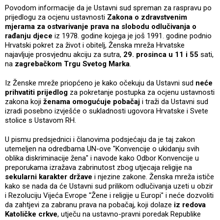
Povodom informacije da je Ustavni sud spreman za raspravu po
prijedlogu za ocjenu ustavnosti
Zakona o zdravstvenim
mjerama za ostvarivanje prava na slobodu odlučivanja o
rađanju djece
iz 1978. godine kojega je još 1991. godine podnio
Hrvatski pokret za život i obitelj, Ženska mreža Hrvatske
najavljuje prosvjednu akciju za sutra,
29. prosinca u 11 i 55
sati,
na
zagrebačkom Trgu Svetog Marka
.
Iz Ženske mreže priopćeno je kako očekuju da Ustavni sud
neće
prihvatiti prijedlog
za pokretanje postupka za ocjenu ustavnosti
zakona koji
ženama omogućuje pobačaj
i traži da Ustavni sud
izradi posebno izvješće o sukladnosti ugovora Hrvatske i Svete
stolice s Ustavom RH.
U pismu predsjednici i članovima podsjećaju da je taj zakon
utemeljen na odredbama UN-ove "Konvencije o ukidanju svih
oblika diskriminacije žena" i navode kako Odbor Konvencije u
preporukama izražava zabrinutost zbog utjecaja religije na
sekularni karakter države
i njezine zakone. Ženska mreža ističe
kako se nada da će Ustavni sud prilikom odlučivanja uzeti u obzir
i Rezoluciju Vijeća Evrope "Žene i religije u Europi" i neće dozvoliti
da zahtjevi za zabranu prava na pobačaj, koji dolaze
iz redova
Katoličke crkve
, utječu na ustavno-pravni poredak Republike