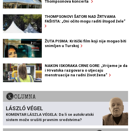
Thompsonova koncerta
THOMPSONOVI ŠATORI NAD ŽRTVAMA
FAŠISTA: „Oni očito mogu raditi štogod žele“
ŽUTA PISMA: Kritički film koji nije mogao biti
snimljen u Turskoj
NAKON ISKORAKA CRNE GORE: „Vrijeme je da
i Hrvatska razgovara o utjecaju
menstruacije na radni život žena“
KOLUMNA
LÁSZLÓ VÉGEL
KOMENTAR LÁSZLA VÉGELA: Da li se autokratski
sistem može srušiti pravnim sredstvima?