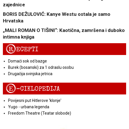
zajednice
BORIS DEŽULOVIĆ: Kanye Westu ostala je samo
Hrvatska
„MALI ROMAN O TIŠINI“: Kaotična, zamršena i duboko
intimna knjiga
R
ECEPTI
Domaći sok od bazge
Burek (bosanski) za 1 odraslu osobu
Drugačija svinjska jetrica
E
-CIKLOPEDIJA
Povijesni put Hitlerove 'klonje'
Yugo - urbana legenda
Freedom Theatre (Teatar slobode)