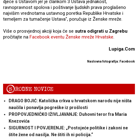
djece s Ustavom jer je člankom 3 Ustava jednakost,
ravnopravnost spolova i poštivanje ljudskih prava proglašeno
najvišim vrednotama ustavnog poretka Republike Hrvatske i
temeljem za tumačenje Ustava", poručuje iz Ženske mreže.
Više o prosvjednoj akciji koja će se
sutra odigrati u Zagrebu
pročitajte na
Facebook eventu Ženske mreže Hrvatske
.
Lupiga.Com
Naslovna fotografija: Facebook
S
RODNE NOVICE
DRAGO BOJIĆ: Katolička crkva u hrvatskom narodu nije ništa
naučila i ponavlja pogreške iz prošlosti
PROPOVJEDNIČKO IŽIVLJAVANJE: Duhovni teror fra Maria
Knezovića
SIGURNOST I POVJERENJE: „Postojeće politike i zakoni ne
štite žene od nasilja. Ne štiti ih ni policija.“