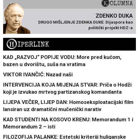
KOLUMNA
ZDENKO DUKA
DRUGO MIŠLJENJE ZDENKA DUKE: Dijaspora kao
politički projekt HDZ-a
H
IPERLINK
KAD „RAZVOJ“ POPIJE VODU: More pred kućom,
bazen u dvorištu, suša na vratima
VIKTOR IVANČIĆ: Nazad naši
INTERVENCIJA KOJA MIJENJA STVAR: Priča o Hodži
koji je izvukao mrtvog partizanskog komandanta
LIJEPA VEČER, LIJEP DAN: Homoseksploatacijski film
lansiran uz dramatični mučenički narativ
KAD STUDENTI NA KOSOVO KRENU: Memorandum 1 i
Memorandum 2 – isti
FILOZOFIJA PALANKE: Estetski kriteriji huliganske