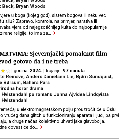
t Beck, Bryan Woods
t Beck, Bryan Woods
 vjere u boga (kojeg god), sistem bogova ili neku već
šu silu? Zapravo, kontrola, na primjer, narativa ili
svaka vjera od najegzotičnijeg kulta do najpopularnije
irane religije, to ima za
…
MRTVIMA: Sjevernjački pomaknut film
evod gotovo da i ne treba
godina:
2024.
trajanje:
97 minuta
te Reinsve, Anders Danielsen Lie, Bjørn Sundquist,
e Børsum, Bahars Pars
rirodna horor drama
 Hvistendahl po romanu Johna Ajvidea Lindqvista
 Hvistendahl
oremećaj u elektromagnetskom polju prouzročit će u Oslu
 vrućeg dana glitch u funkcioniranju aparata i ljudi, pa prvi
raju, a druge načas kolektivno uhvati jaka glavobolja.
utine dovest će do
…