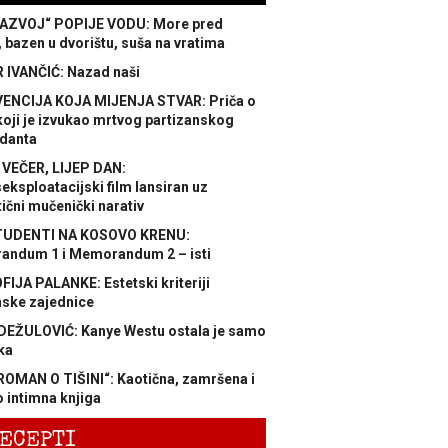
AZVOJ“ POPIJE VODU: More pred
 bazen u dvorištu, suša na vratima
 IVANČIĆ: Nazad naši
ENCIJA KOJA MIJENJA STVAR: Priča o
koji je izvukao mrtvog partizanskog
danta
 VEČER, LIJEP DAN:
ksploatacijski film lansiran uz
ični mučenički narativ
TUDENTI NA KOSOVO KRENU:
ndum 1 i Memorandum 2 – isti
FIJA PALANKE: Estetski kriteriji
nske zajednice
DEŽULOVIĆ: Kanye Westu ostala je samo
ka
ROMAN O TIŠINI“: Kaotična, zamršena i
 intimna knjiga
ECEPTI