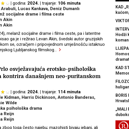
godina:
2024.
trajanje:
106 minuta
KAD „R
 Arabuli, Lucas Kankava, Deniz Dumanlı
kućom,
nž socijalne drame i filma ceste
n Akin
VIKTOR
n Akin
INTERV
4), melanž socijalne drame i filma ceste, pa i latentne
Hodži 
sao ga je i režirao Levan Akin, švedski autor gruzijskih
koman
tikom se, ozračjem i pripovjednom umješnošću istaknuo
LIJEPA
njskog Ljubljanskog filmskog
…
Homose
dramat
Vrlo osvježavajuća erotsko-psihološka
KAD S
Memora
a kontrira današnjem neo-puritanskom
FILOZO
huliga
godina:
2024.
trajanje:
114 minuta
BORIS 
le Kidman, Harris Dickinson, Antonio Banderas,
Hrvats
ie Wilde
ska psihološka drama
„MALI 
a Reijn
duboko
a Reijn
R
pa zbog toga često najebu; mazohisti bivaju jebani, ali