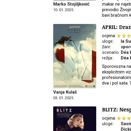
makar ne najebu
Marko Stojiljković
prevodio Živoj
10. 01. 2025.
bavi bračnom k
APRIL: Dra
ocjena:
uloge:
Ia Su
žanr:
spor
scenario:
Déa 
režija:
Déa 
Sporovozna nar
eksplicitnim vi
profesionalcim
dva i pol sata. 
Vanja Kulaš
03. 01. 2025.
BLITZ: Nesp
ocjena:
uloge:
Saoir
Dick