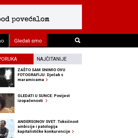
mo
Gledali smo
PORUKA
NAJČITANIJE
ZAŠTO SAM SNIMIO OVU
FOTOGRAFIJU: Dječak s
maramicama
GLEDATI U SUNCE: Povijest
izopačenosti
ANDERSONOV SVET: Toksičnost
ambicije i patologija
kapitalističke konkurencije