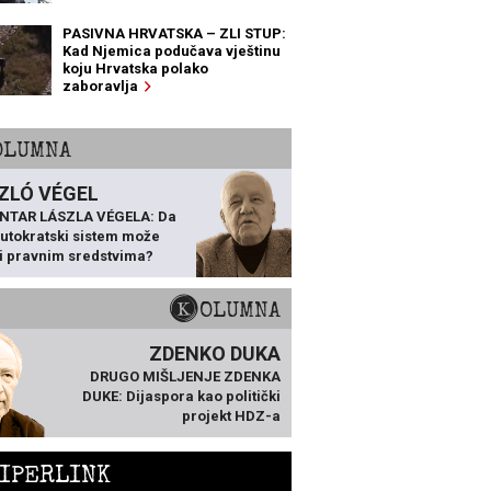
PASIVNA HRVATSKA – ZLI STUP:
Kad Njemica podučava vještinu
koju Hrvatska polako
zaboravlja
KOLUMNA
ZLÓ VÉGEL
NTAR LÁSZLA VÉGELA: Da
 autokratski sistem može
ti pravnim sredstvima?
KOLUMNA
ZDENKO DUKA
DRUGO MIŠLJENJE ZDENKA
DUKE: Dijaspora kao politički
projekt HDZ-a
IPERLINK