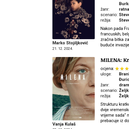
Burk
žanr:
ratn
scenario:
Stev
režija:
Stev
Nakon pada Fra
francuskih, bel
zračna bitka z
Marko Stojiljković
buduće invazije
21. 12. 2024.
MILENA: Kr
ocjena:
uloge:
Brank
Đuri
žanr:
dram
scenario:
Željk
režija:
Željk
Strukturu kratk
dvije vremenske
vrijeme sada“ n
prebacuje iz d
Vanja Kulaš