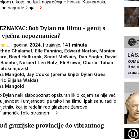
jom u kojoj su ljudi najsrećniji – Finsku. Kaurismäki,
lne nagrade žirija
…
ZNANAC: Bob Dylan na filmu - genij s
i vječna nepoznanica?
godina:
2024.
trajanje:
141 minuta
thée Chalamet, Elle Fanning, Edward Norton, Monica
LÁS
aro, Boyd Holbrook, Scoot McNairy, Dan Fogler, David
KOME
 Basche, Norbert Leo Butz, Eli Brown, Charlie Tahan
li se
afski mjuzikl
sruši
s Mangold, Jay Cocks (prema knjizi Dylan Goes
ric Elijaha Walda)
s Mangold
b Dylan neki slabopoznat opskuran lik o kojem se nije već
 javnosti i umjetnosti, pa tako i na filmu. Ipak se tu radi o
etniku koji je redefinirao glazbene žanrove
ći” američki folk, strasnom
…
Od gruzijske provincije do vibrantnog
H