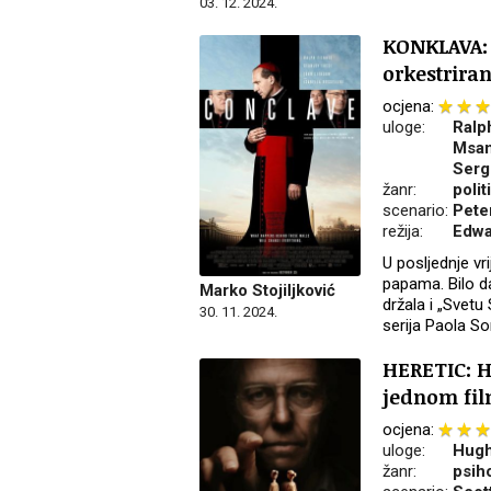
03. 12. 2024.
KONKLAVA: 
orkestriran
ocjena:
uloge:
Ralp
Msam
Serg
žanr:
polit
scenario:
Pete
režija:
Edwa
U posljednje vr
papama. Bilo da 
Marko Stojiljković
držala i „Svetu
30. 11. 2024.
serija Paola S
HERETIC: H
jednom fi
ocjena:
uloge:
Hugh
žanr:
psiho