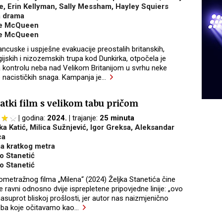
e, Erin Kellyman, Sally Messham, Hayley Squiers
a drama
e McQueen
e McQueen
ncuske i uspješne evakuacije preostalih britanskih,
gijskih i nizozemskih trupa kod Dunkirka, otpočela je
a kontrolu neba nad Velikom Britanijom u svrhu neke
 nacističkih snaga. Kampanja je
…
atki film s velikom tabu pričom
godina:
2024.
trajanje:
25 minuta
a Katić, Milica Sužnjević, Igor Greksa, Aleksandar
ca
a kratkog metra
o Stanetić
o Stanetić
ometražnog filma „Milena“ (2024) Željka Stanetića čine
 ravni odnosno dvije isprepletene pripovjedne linije: „ovo
asuprot bliskoj prošlosti, jer autor nas naizmjenično
oba koje očitavamo kao
…