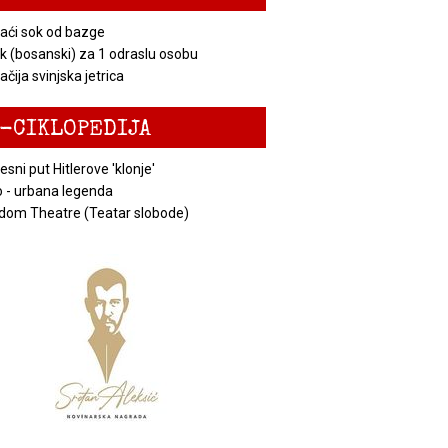
ći sok od bazge
k (bosanski) za 1 odraslu osobu
čija svinjska jetrica
-CIKLOPEDIJA
esni put Hitlerove 'klonje'
 - urbana legenda
dom Theatre (Teatar slobode)