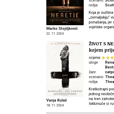
scenario:
Scot
režija:
Scot
Koja je suština
„zemaljskiju” vi
ponašanja, jer 
svjetske organiz
Marko Stojiljković
22. 11. 2024.
ŽIVOT S NE
kojem prij
ocjena:
uloge:
Rena
Bent
žanr:
natp
scenario:
Thea
režija:
Thea
Kratkotrajni p
jednog neobično
na tren zatroki
Vanja Kulaš
Iskliznuće iz r
18. 11. 2024.