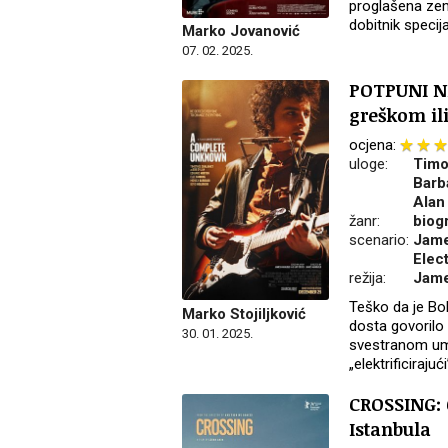
proglašena zeml
dobitnik specija
Marko Jovanović
07. 02. 2025.
POTPUNI NE
greškom il
ocjena:
uloge:
Timo
Barb
Alan
žanr:
biogr
scenario:
Jame
Elect
režija:
Jame
Teško da je Bo
Marko Stojiljković
dosta govorilo u
30. 01. 2025.
svestranom umj
„elektrificiraju
CROSSING: 
Istanbula