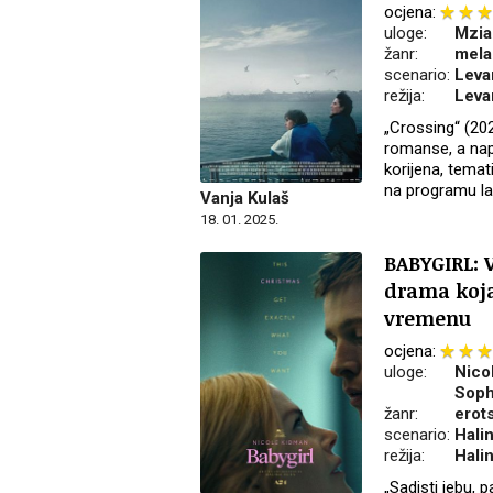
ocjena:
uloge:
Mzia
žanr:
mela
scenario:
Leva
režija:
Leva
„Crossing“ (202
romanse, a napi
korijena, tema
na programu la
Vanja Kulaš
18. 01. 2025.
BABYGIRL: 
drama koj
vremenu
ocjena:
uloge:
Nico
Soph
žanr:
erot
scenario:
Halin
režija:
Halin
„Sadisti jebu, 