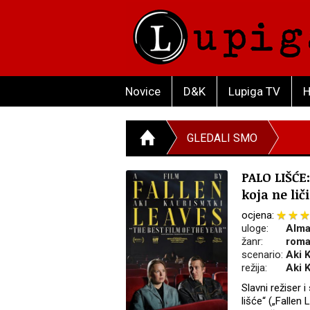
Novice
D&K
Lupiga TV
H
GLEDALI SMO
PALO LIŠĆE
koja ne lič
ocjena:
uloge:
Alma
žanr:
roma
scenario:
Aki 
režija:
Aki 
Slavni režiser 
lišće“ („Fallen