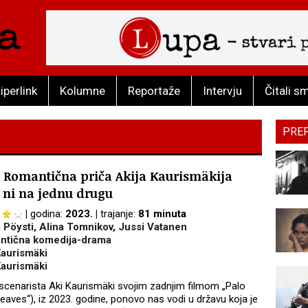
iperlink
Kolumne
Reportaže
Intervju
Čitali s
PRE
: Romantična priča Akija Kaurismäkija
i ni na jednu drugu
godina:
2023.
trajanje:
81 minuta
 Pöysti, Alina Tomnikov, Jussi Vatanen
ntična komedija-drama
Kaurismäki
Kaurismäki
i scenarista Aki Kaurismäki svojim zadnjim filmom „Palo
 Leaves“), iz 2023. godine, ponovo nas vodi u državu koja je