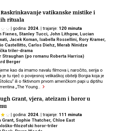
Raskrinkavanje vatikanske mistike i
ih rituala
godina:
2024.
trajanje:
120 minuta
h Fienes, Stanley Tucci, John Lithgow, Lucian
ati, Jacek Koman, Isabella Rossellini, Rory Kramer,
io Castellitto, Carlos Diehz, Merab Ninidze
ička triler-drama
r Straughan (po romanu Roberta Harrisa)
rd Berger
ijeme kao da imamo navalu filmova i, naročito, serija o
je tu riječ o povijesnoj velikaškoj obitelji Borgia koja je
 Stolicu” ili o fiktivnom prvom američkom papi u diptihu
orrentina „The Young
…
ugh Grant, vjera, ateizam i horor u
lmu
godina:
2024.
trajanje:
111 minuta
 Grant, Sophie Thatcher, Chloe East
loško-filozofski horor-triler