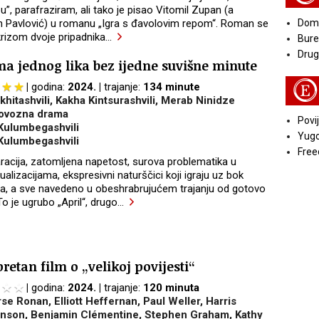
”, parafraziram, ali tako je pisao Vitomil Zupan (a
in Pavlović) u romanu „Igra s đavolovim repom“. Roman se
Doma
rizom dvoje pripadnika
…
Bure
Druga
ma jednog lika bez ijedne suvišne minute
E
godina:
2024.
trajanje:
134 minute
khitashvili, Kakha Kintsurashvili, Merab Ninidze
ovozna drama
Povij
Kulumbegashvili
Yugo
Kulumbegashvili
Free
acija, zatomljena napetost, surova problematika u
zualizacijama, ekspresivni naturščici koji igraju uz bok
a, a sve navedeno u obeshrabrujućem trajanju od gotovo
To je ugrubo „April“, drugo
…
retan film o „velikoj povijesti“
godina:
2024.
trajanje:
120 minuta
se Ronan, Elliott Heffernan, Paul Weller, Harris
inson, Benjamin Clémentine, Stephen Graham, Kathy