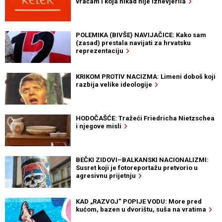
vraćam i koja nikad nije iznevjerila
POLEMIKA (BIVŠE) NAVIJAČICE: Kako sam
(zasad) prestala navijati za hrvatsku
reprezentaciju
KRIKOM PROTIV NACIZMA: Limeni doboš koji
razbija velike ideologije
HODOČAŠĆE: Tražeći Friedricha Nietzschea
i njegove misli
BEČKI ZIDOVI–BALKANSKI NACIONALIZMI:
Susret koji je fotoreportažu pretvorio u
agresivnu prijetnju
KAD „RAZVOJ“ POPIJE VODU: More pred
kućom, bazen u dvorištu, suša na vratima