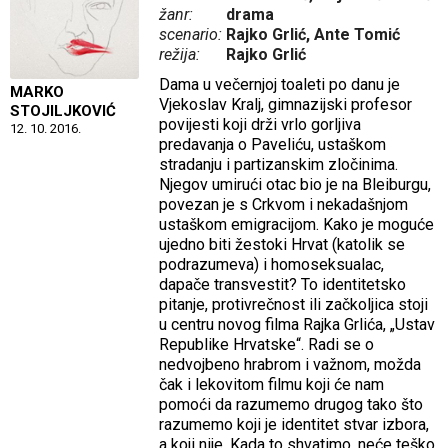
žanr:
drama
scenario:
Rajko Grlić, Ante Tomić
režija:
Rajko Grlić
Dama u večernjoj toaleti po danu je
MARKO
Vjekoslav Kralj, gimnazijski profesor
STOJILJKOVIĆ
povijesti koji drži vrlo gorljiva
12. 10. 2016.
predavanja o Paveliću, ustaškom
stradanju i partizanskim zločinima.
Njegov umirući otac bio je na Bleiburgu,
povezan je s Crkvom i nekadašnjom
ustaškom emigracijom. Kako je moguće
ujedno biti žestoki Hrvat (katolik se
podrazumeva) i homoseksualac,
dapače transvestit? To identitetsko
pitanje, protivrečnost ili začkoljica stoji
u centru novog filma Rajka Grlića, „Ustav
Republike Hrvatske“. Radi se o
nedvojbeno hrabrom i važnom, možda
čak i lekovitom filmu koji će nam
pomoći da razumemo drugog tako što
razumemo koji je identitet stvar izbora,
a koji nije. Kada to shvatimo, neće teško