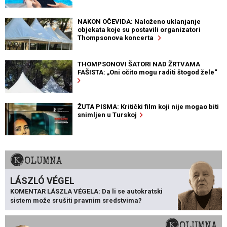
NAKON OČEVIDA: Naloženo uklanjanje
objekata koje su postavili organizatori
Thompsonova koncerta
THOMPSONOVI ŠATORI NAD ŽRTVAMA
FAŠISTA: „Oni očito mogu raditi štogod žele“
ŽUTA PISMA: Kritički film koji nije mogao biti
snimljen u Turskoj
KOLUMNA
LÁSZLÓ VÉGEL
KOMENTAR LÁSZLA VÉGELA: Da li se autokratski
sistem može srušiti pravnim sredstvima?
KOLUMNA