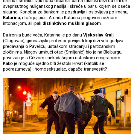
haljinu i šminku. Dok hoda ulicama, dama taktički beži od čini se
sveprisutnog huliganskog nasilja i skreće u bar u kojem se oseća
sigurno. Konobar za šankom je pozdravlja i oslovljava po imenu,
Katarina
, i toči joj piće. A onda Katarina progovori nežnom
intonacijom, ali ipak
distinktivno muškim glasom
.
Da ironija bude veća, Katarina je po danu
Vjekoslav Kralj
(Glogovac), gimnazijski profesor povijesti koji drži vrlo gorljiva
predavanja o Paveliću, ustaškom stradanju i partizanskim
zločinima. Njegov umirući otac (Smiljanić) bio je na Bleiburgu,
povezan je s Crkvom i nekadašnjom ustaškom emigracijom.
Kako je moguće ujedno biti žestoki Hrvat (katolik se
podrazumeva) i homoseksualac, dapače transvestit?