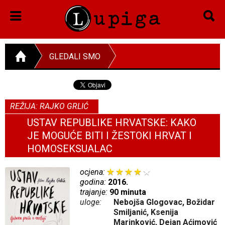
GLEDALI SMO
REŽIJA: RAJKO GRLIĆ
USTAV REPUBLIKE HRVATSKE: KAKO
JE MOGUĆE BITI I ŽESTOKI HRVAT I
HOMOSEKSUALAC
ocjena:
godina:
2016.
trajanje:
90 minuta
uloge:
Nebojša Glogovac, Božidar
Smiljanić, Ksenija
Marinković, Dejan Aćimović