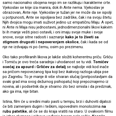
samo nacionalno obojena nego im se razlikuju i karakterne crte.
Vjekoslav se krije iza manira, dok ih Ante nema. Vjekoslav je
obrazovan, Ante nije. Vjekoslav je tužan jer ne može da se ispolji
u potpunosti, Ante se ispoljava bez zadrške, čak i na svoju štetu.
Njih dvojica mogu imati suživot jedino uz empatičnu Maju. A opet,
ni Ante ni Maja nisu jednostavni, jednodimenzionalni likovi kakvim
bi ih manje vešti pisci ostavili, i oni imaju svoje muke i svoje
snove, svoje sitne radosti i saznanje
kako je to živeti sa
stigmom drugosti i nepoverenjem okolice
, čak i kada se od
nje ne izdvajaju ni po čemu, osim po prezimenu.
Oko tako profiliranih likova je lakše složiti koherentnu priču. Grliću
i Tomiću je ovo treća saradnja i uhodanost se tu vidi.
Tomićev
osećaj za apsurd
i
Grlićev za detalj
se najbolje vidi kod inače
sa pričom nepovezanog tipa koji bez ikakvog razloga ubija pse
po Zagrebu. To je manje ili više stvaran slučaj (pretpostavljam da
svaki grad ima svog dežurnog psihopatu) koji prepoznajemo iz
novina, ali i podsetnik da je stvarno zlo bez smisla i da predznak,
ako ga ima, nije bitan.
Istina, film će u sredini malo pasti u tempu, brzi i duhoviti dijalozi
će biti zamenjeni dugim i teškim, ispovednim monolozima
na
rubu patetike
, ali će se do kraja vratiti na staro. U ovakvom filmu