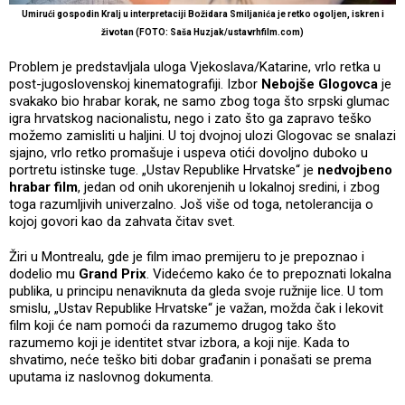
Umirući gospodin Kralj u interpretaciji Božidara Smiljanića je retko ogoljen, iskren i
životan
(FOTO: Saša Huzjak/ustavrhfilm.com)
Problem je predstavljala uloga Vjekoslava/Katarine, vrlo retka u
post-jugoslovenskoj kinematografiji. Izbor
Nebojše Glogovca
je
svakako bio hrabar korak, ne samo zbog toga što srpski glumac
igra hrvatskog nacionalistu, nego i zato što ga zapravo teško
možemo zamisliti u haljini. U toj dvojnoj ulozi Glogovac se snalazi
sjajno, vrlo retko promašuje i uspeva otići dovoljno duboko u
portretu istinske tuge. „Ustav Republike Hrvatske“ je
nedvojbeno
hrabar film
, jedan od onih ukorenjenih u lokalnoj sredini, i zbog
toga razumljivih univerzalno. Još više od toga, netolerancija o
kojoj govori kao da zahvata čitav svet.
Žiri u Montrealu, gde je film imao premijeru to je prepoznao i
dodelio mu
Grand Prix
. Videćemo kako će to prepoznati lokalna
publika, u principu nenaviknuta da gleda svoje ružnije lice. U tom
smislu, „Ustav Republike Hrvatske“ je važan, možda čak i lekovit
film koji će nam pomoći da razumemo drugog tako što
razumemo koji je identitet stvar izbora, a koji nije. Kada to
shvatimo, neće teško biti dobar građanin i ponašati se prema
uputama iz naslovnog dokumenta.