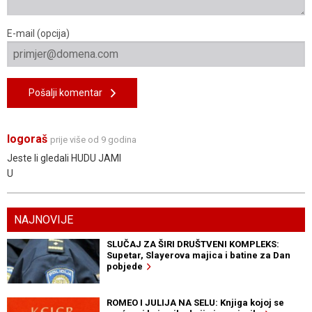
E-mail (opcija)
Pošalji komentar
logoraš
prije više od 9 godina
Jeste li gledali HUDU JAMI
U
NAJNOVIJE
SLUČAJ ZA ŠIRI DRUŠTVENI KOMPLEKS:
Supetar, Slayerova majica i batine za Dan
pobjede
ROMEO I JULIJA NA SELU: Knjiga kojoj se