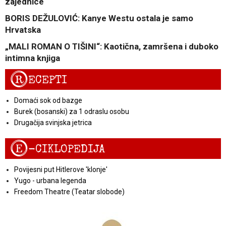
zajednice
BORIS DEŽULOVIĆ: Kanye Westu ostala je samo
Hrvatska
„MALI ROMAN O TIŠINI“: Kaotična, zamršena i duboko
intimna knjiga
R
ECEPTI
Domaći sok od bazge
Burek (bosanski) za 1 odraslu osobu
Drugačija svinjska jetrica
E
-CIKLOPEDIJA
Povijesni put Hitlerove 'klonje'
Yugo - urbana legenda
Freedom Theatre (Teatar slobode)