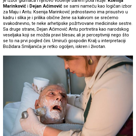
je izbor glumaca i njihovo vođenje barem pola režije.
Ksenija
Marinković
i
Dejan Aćimović
se sami nameću kao logičan izbor
za Maju i Antu. Ksenija Marinković jednostavno ima prisustvo u
kadru i slika je i prilika obične žene sa kakvom se srećemo
svakodnevno, te neke arhetipske požrtvovane medicinske sestre.
Sa druge strane, Dejan Aćimović Antu portretira kao narodskog
veseljaka koji se možda pravi blesav, ali je perceptivniji nego što
se to na prvi pogled čini. Umirući gospodin Kralj u interpretaciji
Božidara Smiljanića je retko ogoljen, iskren i životan.