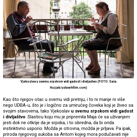
Vjekoslav u svemu srpskom vidi gadost i divljaštvo (FOTO: Saša
Huzjak/ustavrhfilm.com)
Kao što njegov otac u svemu vidi pretnju, i to ni manje ni više
nego UDBA-u, što je i logično za umirućeg čoveka koji je živeo sa
svojim stavovima, tako Vjekoslav
u svemu srpskom vidi gadost
i divljaštvo
. Slasticu koju mu je pripremila Maja će sa uživanjem
jesti dok ne otkrije da je srpska, i to obredna, da bi onda
instinktivno usporio. Možda je otrovna, možda je prljava. Pa ipak,
priroda njegovog sukoba sa Antom kojeg mora podučavati nije