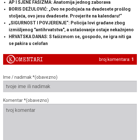
AP I SJENE FAŠIZMA: Anatomija jednog zaborava
BORIS DEŽULOVIĆ: „Ovo ne podsjeća na dvadesete prošlog
stoljeća, ovo jesu dvadesete. Provjerite na kalendaru!“
„SIGURNOST I POVJERENJE“: Policija lovi građane zbog
izmišljenog "antihrvatstva", a ustašovanje ostaje nekažnjeno
HRVATSKA DANAS: S fašizmom se, gospodo, ne igra niti ga
se pakira u celofan
K
OMENTARI
broj komentara:
1
Ime / nadimak *(obavezno)
Komentar *(obavezno)