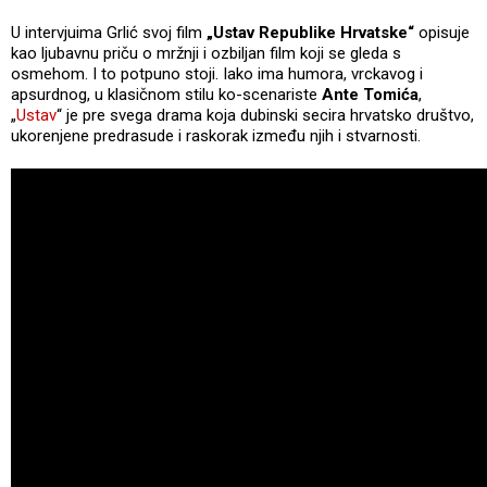
U intervjuima Grlić svoj film
„Ustav Republike Hrvatske“
opisuje
kao ljubavnu priču o mržnji i ozbiljan film koji se gleda s
osmehom. I to potpuno stoji. Iako ima humora, vrckavog i
apsurdnog, u klasičnom stilu ko-scenariste
Ante Tomića
,
„
Ustav
“ je pre svega drama koja dubinski secira hrvatsko društvo,
ukorenjene predrasude i raskorak između njih i stvarnosti.