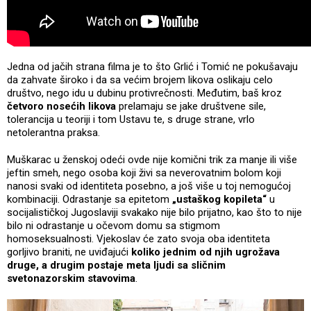
Jedna od jačih strana filma je to što Grlić i Tomić ne pokušavaju
da zahvate široko i da sa većim brojem likova oslikaju celo
društvo, nego idu u dubinu protivrečnosti. Međutim, baš kroz
četvoro nosećih likova
prelamaju se jake društvene sile,
tolerancija u teoriji i tom Ustavu te, s druge strane, vrlo
netolerantna praksa.
Muškarac u ženskoj odeći ovde nije komični trik za manje ili više
jeftin smeh, nego osoba koji živi sa neverovatnim bolom koji
nanosi svaki od identiteta posebno, a još više u toj nemogućoj
kombinaciji. Odrastanje sa epitetom
„ustaškog kopileta“
u
socijalističkoj Jugoslaviji svakako nije bilo prijatno, kao što to nije
bilo ni odrastanje u očevom domu sa stigmom
homoseksualnosti. Vjekoslav će zato svoja oba identiteta
gorljivo braniti, ne uviđajući
koliko jednim od njih ugrožava
druge, a drugim postaje meta ljudi sa sličnim
svetonazorskim stavovima
.