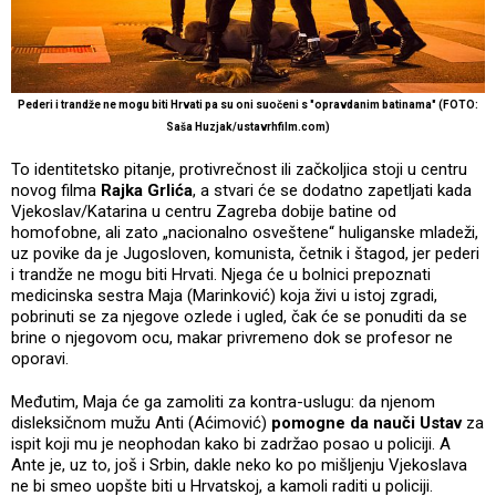
Pederi i trandže ne mogu biti Hrvati pa su oni suočeni s "opravdanim batinama" (FOTO:
Saša Huzjak/ustavrhfilm.com)
To identitetsko pitanje, protivrečnost ili začkoljica stoji u centru
novog filma
Rajka Grlića
, a stvari će se dodatno zapetljati kada
Vjekoslav/Katarina u centru Zagreba dobije batine od
homofobne, ali zato „nacionalno osveštene“ huliganske mladeži,
uz povike da je Jugosloven, komunista, četnik i štagod, jer pederi
i trandže ne mogu biti Hrvati. Njega će u bolnici prepoznati
medicinska sestra Maja (Marinković) koja živi u istoj zgradi,
pobrinuti se za njegove ozlede i ugled, čak će se ponuditi da se
brine o njegovom ocu, makar privremeno dok se profesor ne
oporavi.
Međutim, Maja će ga zamoliti za kontra-uslugu: da njenom
disleksičnom mužu Anti (Aćimović)
pomogne da nauči Ustav
za
ispit koji mu je neophodan kako bi zadržao posao u policiji. A
Ante je, uz to, još i Srbin, dakle neko ko po mišljenju Vjekoslava
ne bi smeo uopšte biti u Hrvatskoj, a kamoli raditi u policiji.