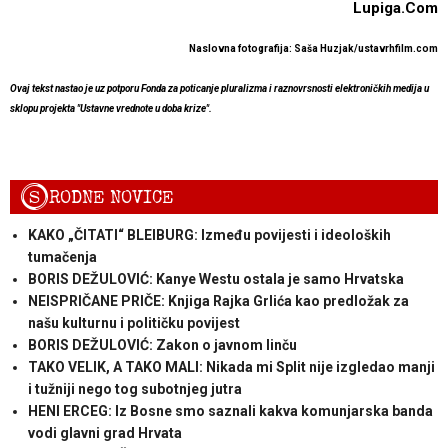
Lupiga.Com
Naslovna fotografija: Saša
Huzjak/ustavrhfilm.com
Ovaj tekst nastao je uz potporu Fonda za poticanje pluralizma i raznovrsnosti elektroničkih medija u
sklopu projekta "Ustavne vrednote u doba krize".
S
RODNE NOVICE
KAKO „ČITATI“ BLEIBURG: Između povijesti i ideoloških
tumačenja
BORIS DEŽULOVIĆ: Kanye Westu ostala je samo Hrvatska
NEISPRIČANE PRIČE: Knjiga Rajka Grlića kao predložak za
našu kulturnu i političku povijest
BORIS DEŽULOVIĆ: Zakon o javnom linču
TAKO VELIK, A TAKO MALI: Nikada mi Split nije izgledao manji
i tužniji nego tog subotnjeg jutra
HENI ERCEG: Iz Bosne smo saznali kakva komunjarska banda
vodi glavni grad Hrvata