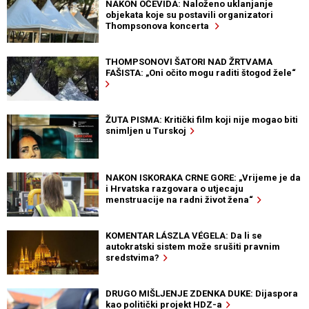
NAKON OČEVIDA: Naloženo uklanjanje
objekata koje su postavili organizatori
Thompsonova koncerta
THOMPSONOVI ŠATORI NAD ŽRTVAMA
FAŠISTA: „Oni očito mogu raditi štogod žele“
ŽUTA PISMA: Kritički film koji nije mogao biti
snimljen u Turskoj
NAKON ISKORAKA CRNE GORE: „Vrijeme je da
i Hrvatska razgovara o utjecaju
menstruacije na radni život žena“
KOMENTAR LÁSZLA VÉGELA: Da li se
autokratski sistem može srušiti pravnim
sredstvima?
DRUGO MIŠLJENJE ZDENKA DUKE: Dijaspora
kao politički projekt HDZ-a