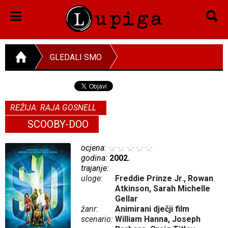
GLEDALI SMO
REŽIJA: RAJA GOSNELL
SCOOBY-DOO
ocjena:
godina:
2002.
trajanje:
uloge:
Freddie Prinze Jr., Rowan
Atkinson, Sarah Michelle
Gellar
žanr:
Animirani dječji film
scenario:
William Hanna, Joseph