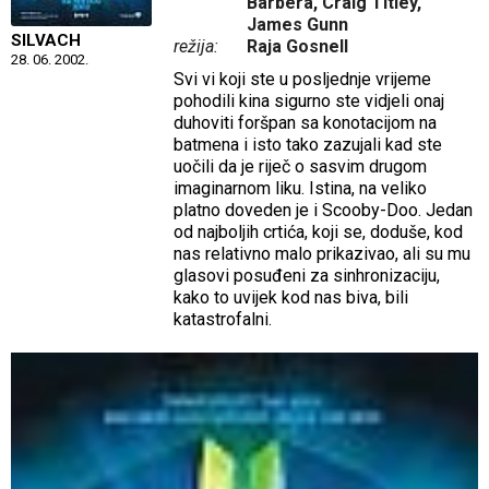
Barbera, Craig Titley,
James Gunn
SILVACH
režija:
Raja Gosnell
28. 06. 2002.
Svi vi koji ste u posljednje vrijeme
pohodili kina sigurno ste vidjeli onaj
duhoviti foršpan sa konotacijom na
batmena i isto tako zazujali kad ste
uočili da je riječ o sasvim drugom
imaginarnom liku. Istina, na veliko
platno doveden je i Scooby-Doo. Jedan
od najboljih crtića, koji se, doduše, kod
nas relativno malo prikazivao, ali su mu
glasovi posuđeni za sinhronizaciju,
kako to uvijek kod nas biva, bili
katastrofalni.