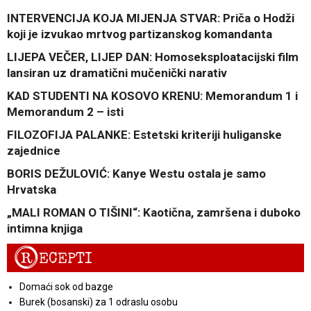
INTERVENCIJA KOJA MIJENJA STVAR: Priča o Hodži
koji je izvukao mrtvog partizanskog komandanta
LIJEPA VEČER, LIJEP DAN: Homoseksploatacijski film
lansiran uz dramatični mučenički narativ
KAD STUDENTI NA KOSOVO KRENU: Memorandum 1 i
Memorandum 2 – isti
FILOZOFIJA PALANKE: Estetski kriteriji huliganske
zajednice
BORIS DEŽULOVIĆ: Kanye Westu ostala je samo
Hrvatska
„MALI ROMAN O TIŠINI“: Kaotična, zamršena i duboko
intimna knjiga
R
ECEPTI
Domaći sok od bazge
Burek (bosanski) za 1 odraslu osobu