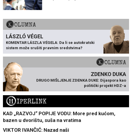
KOLUMNA
LÁSZLÓ VÉGEL
KOMENTAR LÁSZLA VÉGELA: Da li se autokratski
sistem može srušiti pravnim sredstvima?
KOLUMNA
ZDENKO DUKA
DRUGO MIŠLJENJE ZDENKA DUKE: Dijaspora kao
politički projekt HDZ-a
H
IPERLINK
KAD „RAZVOJ“ POPIJE VODU: More pred kućom,
bazen u dvorištu, suša na vratima
VIKTOR IVANČIĆ: Nazad naši