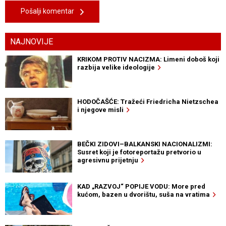
Pošalji komentar
NAJNOVIJE
KRIKOM PROTIV NACIZMA: Limeni doboš koji
razbija velike ideologije
HODOČAŠĆE: Tražeći Friedricha Nietzschea
i njegove misli
BEČKI ZIDOVI–BALKANSKI NACIONALIZMI:
Susret koji je fotoreportažu pretvorio u
agresivnu prijetnju
KAD „RAZVOJ“ POPIJE VODU: More pred
kućom, bazen u dvorištu, suša na vratima