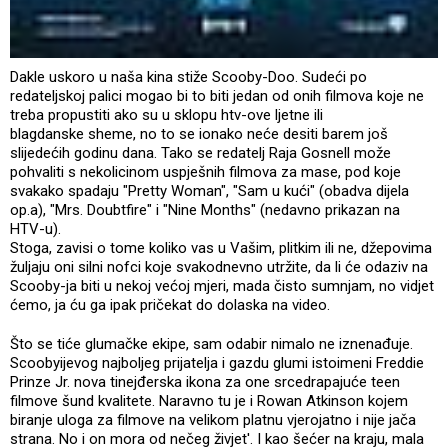
Dakle uskoro u naša kina stiže Scooby-Doo. Sudeći po
redateljskoj palici mogao bi to biti jedan od onih filmova koje ne
treba propustiti ako su u sklopu htv-ove ljetne ili
blagdanske sheme, no to se ionako neće desiti barem još
slijedećih godinu dana. Tako se redatelj Raja Gosnell može
pohvaliti s nekolicinom uspješnih filmova za mase, pod koje
svakako spadaju "Pretty Woman", "Sam u kući" (obadva dijela
op.a), "Mrs. Doubtfire" i "Nine Months" (nedavno prikazan na
HTV-u).
Stoga, zavisi o tome koliko vas u Vašim, plitkim ili ne, džepovima
žuljaju oni silni nofci koje svakodnevno utržite, da li će odaziv na
Scooby-ja biti u nekoj većoj mjeri, mada čisto sumnjam, no vidjet
ćemo, ja ću ga ipak pričekat do dolaska na video.
Što se tiće glumačke ekipe, sam odabir nimalo ne iznenađuje.
Scoobyijevog najboljeg prijatelja i gazdu glumi istoimeni Freddie
Prinze Jr. nova tinejđerska ikona za one srcedrapajuće teen
filmove šund kvalitete. Naravno tu je i Rowan Atkinson kojem
biranje uloga za filmove na velikom platnu vjerojatno i nije jača
strana. No i on mora od nečeg živjet'. I kao šećer na kraju, mala