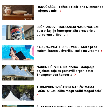
HODOČAŠĆE: Tražeći Friedricha Nietzschea
i njegove misli
BEČKI ZIDOVI–BALKANSKI NACIONALIZMI:
Susret koji je fotoreportažu pretvorio u
agresivnu prijetnju
KAD „RAZVOJ“ POPIJE VODU: More pred
kućom, bazen u dvorištu, suša na vratima
NAKON OČEVIDA: Naloženo uklanjanje
objekata koje su postavili organizatori
Thompsonova koncerta
THOMPSONOVI ŠATORI NAD ŽRTVAMA
FAŠISTA: „Oni očito mogu raditi štogod žele“