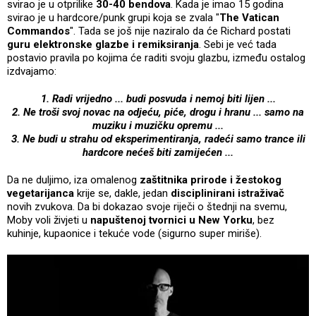
svirao je u otprilike
30-40 bendova
. Kada je imao 15 godina
svirao je u hardcore/punk grupi koja se zvala "
The
Vatican
Commandos
". Tada se još nije naziralo da će Richard postati
guru elektronske glazbe i remiksiranja
. Sebi je već tada
postavio pravila po kojima će raditi svoju glazbu, između ostalog
izdvajamo:
1. Radi vrijedno ... budi posvuda i nemoj biti lijen ...
2. Ne troši svoj novac na odjeću, piće, drogu i hranu ... samo na
muziku i muzičku opremu ...
3. Ne budi u strahu od eksperimentiranja, radeći samo trance ili
hardcore nećeš biti zamijećen ...
Da ne duljimo, iza omalenog
zaštitnika prirode i žestokog
vegetarijanca
krije se, dakle, jedan
disciplinirani istraživač
novih zvukova. Da bi dokazao svoje riječi o štednji na svemu,
Moby voli živjeti u
napuštenoj tvornici u New Yorku
, bez
kuhinje, kupaonice i tekuće vode (sigurno super miriše).