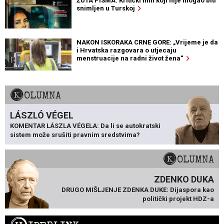
ŽUTA PISMA: Kritički film koji nije mogao biti
snimljen u Turskoj
NAKON ISKORAKA CRNE GORE: „Vrijeme je da
i Hrvatska razgovara o utjecaju
menstruacije na radni život žena“
KOLUMNA
LÁSZLÓ VÉGEL
KOMENTAR LÁSZLA VÉGELA: Da li se autokratski
sistem može srušiti pravnim sredstvima?
KOLUMNA
ZDENKO DUKA
DRUGO MIŠLJENJE ZDENKA DUKE: Dijaspora kao
politički projekt HDZ-a