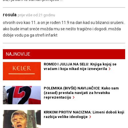
rosula
prije više od 21 godinu
otvorih ovo kao 11..a on je rođen 11.9 na dan kad su blizanci srušeni..
ako bude imat sreće možda mu se nešto tragično i dogodi..možda
dobije vodu pa ga strefi infarkt
NAJNOVIJE
ROMEO I JULIJA NA SELU: Knjiga kojoj se
vraćam i koja nikad nije iznevjerila
POLEMIKA (BIVŠE) NAVIJAČICE: Kako sam
(zasad) prestala navijati za hrvatsku
reprezentaciju
KRIKOM PROTIV NACIZMA: Limeni doboš koji
razbija velike ideologije