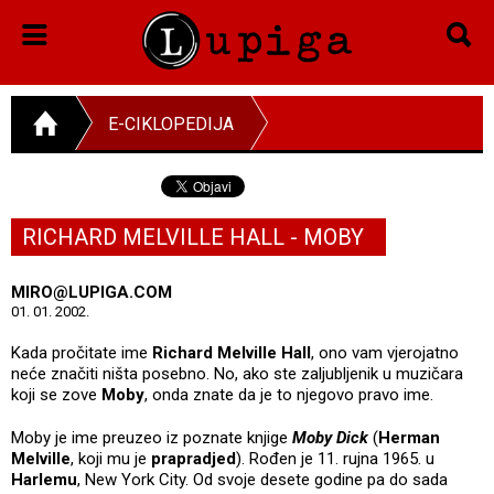
E-CIKLOPEDIJA
RICHARD MELVILLE HALL - MOBY
MIRO@LUPIGA.COM
01. 01. 2002.
Kada pročitate ime
Richard Melville Hall
, ono vam vjerojatno
neće značiti ništa posebno. No, ako ste zaljubljenik u muzičara
koji se zove
Moby
, onda znate da je to njegovo pravo ime.
Moby je ime preuzeo iz poznate knjige
Moby Dick
(
Herman
Melville
, koji mu je
prapradjed
). Rođen je 11. rujna 1965. u
Harlemu
, New York City. Od svoje desete godine pa do sada