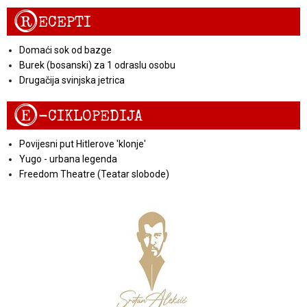
R
ECEPTI
Domaći sok od bazge
Burek (bosanski) za 1 odraslu osobu
Drugačija svinjska jetrica
E
-CIKLOPEDIJA
Povijesni put Hitlerove 'klonje'
Yugo - urbana legenda
Freedom Theatre (Teatar slobode)