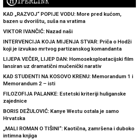
H
IPERLINK
KAD „RAZVOJ“ POPIJE VODU: More pred kućom,
bazen u dvorištu, suša na vratima
VIKTOR IVANČIĆ: Nazad naši
INTERVENCIJA KOJA MIJENJA STVAR: Priča o Hodži
koji je izvukao mrtvog partizanskog komandanta
LIJEPA VEČER, LIJEP DAN: Homoseksploatacijski film
lansiran uz dramatični mučenički narativ
KAD STUDENTI NA KOSOVO KRENU: Memorandum 1 i
Memorandum 2 – isti
FILOZOFIJA PALANKE: Estetski kriteriji huliganske
zajednice
BORIS DEŽULOVIĆ: Kanye Westu ostala je samo
Hrvatska
„MALI ROMAN O TIŠINI“: Kaotična, zamršena i duboko
intimna knjiga