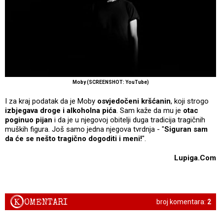
Moby (SCREENSHOT: YouTube)
I za kraj podatak da je Moby
osvjedočeni kršćanin
, koji strogo
izbjegava droge i alkoholna pića
. Sam kaže da mu je
otac
poginuo pijan
i da je u njegovoj obitelji duga tradicija tragičnih
muških figura. Još samo jedna njegova tvrdnja - "
Siguran sam
da će se nešto tragično dogoditi i meni!
".
Lupiga.Com
K
OMENTARI
broj komentara:
2