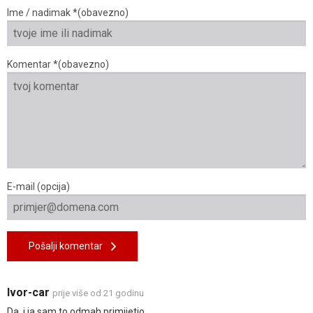
Ime / nadimak *(obavezno)
Komentar *(obavezno)
E-mail (opcija)
Pošalji komentar
Ivor-car
prije više od 21 godinu
Da, i ja sam to odmah primijetio ...