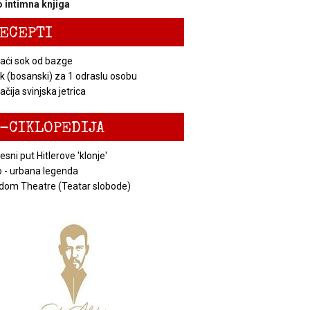
 intimna knjiga
ECEPTI
ći sok od bazge
k (bosanski) za 1 odraslu osobu
čija svinjska jetrica
-CIKLOPEDIJA
esni put Hitlerove 'klonje'
 - urbana legenda
dom Theatre (Teatar slobode)