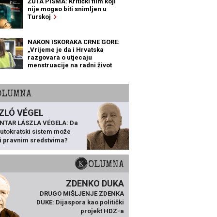
ŽUTA PISMA: Kritički film koji
nije mogao biti snimljen u
Turskoj
NAKON ISKORAKA CRNE GORE:
„Vrijeme je da i Hrvatska
razgovara o utjecaju
menstruacije na radni život
žena“
KOLUMNA
ZLÓ VÉGEL
NTAR LÁSZLA VÉGELA: Da
 autokratski sistem može
ti pravnim sredstvima?
KOLUMNA
ZDENKO DUKA
DRUGO MIŠLJENJE ZDENKA
DUKE: Dijaspora kao politički
projekt HDZ-a