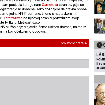
baš ničeg zanimljivog u svemu ovom što sam napisala, no
pa sam posjetila i dragu nam
Carnetovu
stranicu, gdje se
a registriranje hr domena. Tako doznajem da pravna osoba
i samo jednu HR-P domene, tj. onu s nastavkom .hr.
ne u
pretraživač
na njihovoj stranici potvrđujem svoje
e tvrtke tj. Metroart d.o.o.
DNS služba najvjerojatnije ćemo uskoro doznati, naime iz
om, na koji očekujemo odgovor.
broj komentara:
6
LÁS
KOME
li se
sruši