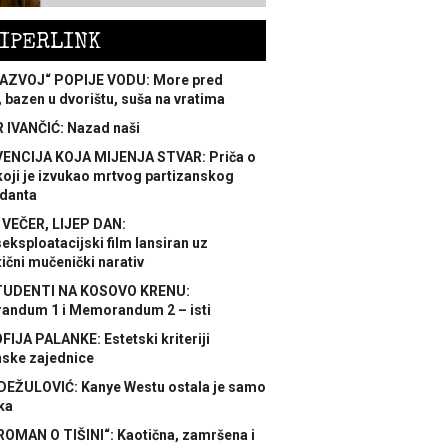
IPERLINK
AZVOJ“ POPIJE VODU: More pred
 bazen u dvorištu, suša na vratima
 IVANČIĆ: Nazad naši
ENCIJA KOJA MIJENJA STVAR: Priča o
koji je izvukao mrtvog partizanskog
danta
 VEČER, LIJEP DAN:
ksploatacijski film lansiran uz
ični mučenički narativ
TUDENTI NA KOSOVO KRENU:
ndum 1 i Memorandum 2 – isti
FIJA PALANKE: Estetski kriteriji
nske zajednice
DEŽULOVIĆ: Kanye Westu ostala je samo
ka
ROMAN O TIŠINI“: Kaotična, zamršena i