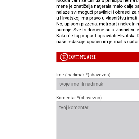
Možda vam se čini da u prinicipu nema 
mene je znatiželja natjerala malo dalje 
nalaze svi mogući pravilnici i obrasci z
u Hrvatskoj ima pravo u vlasništvu imat
No, upisom pizzeria, metroart i nekretni
sumnje. Sve tri domene su u vlasništvu ist
Kako će taj propust opravdati Hrvatska 
naše redakcije upućen im je mail s upit
K
OMENTARI
Ime / nadimak *(obavezno)
Komentar *(obavezno)