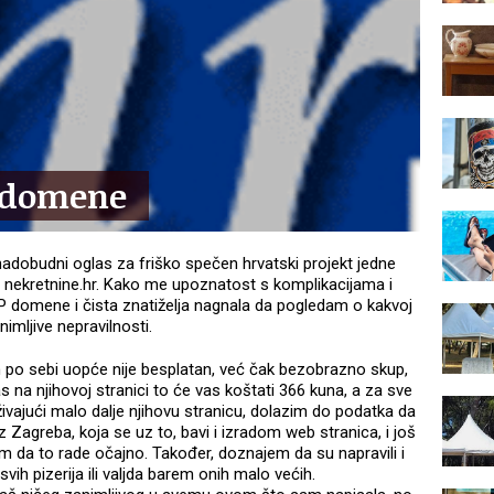
R domene
 nadobudni oglas za friško spečen hrvatski projekt jedne
si nekretnine.hr. Kako me upoznatost s komplikacijama i
 domene i čista znatiželja nagnala da pogledam o kakvoj
nimljive nepravilnosti.
po sebi uopće nije besplatan, već čak bezobrazno skup,
las na njihovoj stranici to će vas koštati 366 kuna, a za sve
živajući malo dalje njihovu stranicu, dolazim do podatka da
z Zagreba, koja se uz to, bavi i izradom web stranica, i još
sim da to rade očajno. Također, doznajem da su napravili i
vih pizerija ili valjda barem onih malo većih.