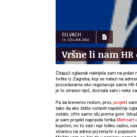
SILVACH
14. OŽUJKA 2002.
Vršne li nam H
Čitajući oglasnik naletjela sam na jedan
tvrtke iz Zagreba, koji se nalazi na adre
procedurama oko registarcije same HR-P
je to stranici riječ, doznala sam i neke za
Pa da krenemo redom, prvo,
projekt
sam 
tako da ako želite ostaviti najobičniji og
ostalo, cifre samo idu prema gore. Istra
je sam projekt napravila tvrtka
Metroart
i
koječim, no to sad i nije toliko važno, o
stranicu na adresi pizzeria.hr s popisom s