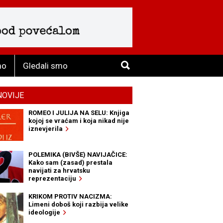
mo
Gledali smo
NOVIJE
ROMEO I JULIJA NA SELU: Knjiga
kojoj se vraćam i koja nikad nije
iznevjerila
POLEMIKA (BIVŠE) NAVIJAČICE:
Kako sam (zasad) prestala
navijati za hrvatsku
reprezentaciju
KRIKOM PROTIV NACIZMA:
Limeni doboš koji razbija velike
ideologije