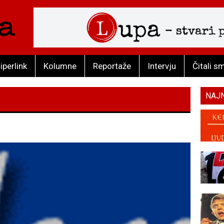
iperlink
Kolumne
Reportaže
Intervju
Čitali s
NAJ