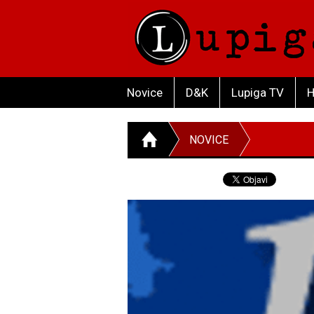
Novice
D&K
Lupiga TV
H
NOVICE