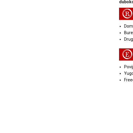
duboko
R
Doma
Bure
Druga
E
Povij
Yugo
Free