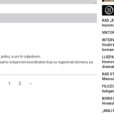
H
KAD „R
kućom,
VIKTOR
INTERV
Hodži 
koman
 jednu, a oni tri odjednom.
LIJEPA
Homose
u samo svlojevrsni koordinatori koji su registrirali domenu za
dramat
KAD S
Memora
1
2
>
FILOZO
huliga
BORIS 
Hrvats
„MALI 