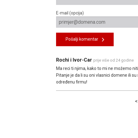
E-mail (opcija)
Pošalji komentar
Rochi i Ivor-Car
prije više od 24 godine
Ma reci ti njima, kako to mi ne možemo niti
Pitanje je da li su oni vlasnici domene ili s
određenu firmu!
<