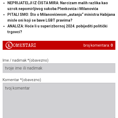
NEPRIJATELJI IZ ČISTA MIRA: Narcizam malih razlika kao
uzrok nepomirljivog sukoba Plenkovića i Milanovića
PITALI SMO: Što o Milanovićevom „autanju“ ministra Habijana
misle oni koji se bave LGBT pravima?
ANALIZA: Hoće li u superizbornoj 2024. pobijediti politički
trgovci?
K
OMENTARI
broj komentara:
0
Ime / nadimak *(obavezno)
Komentar *(obavezno)