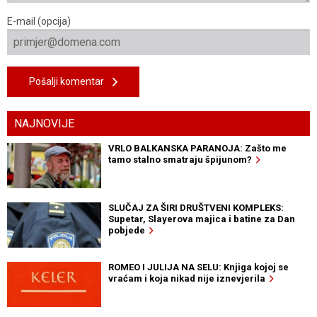
E-mail (opcija)
Pošalji komentar
NAJNOVIJE
VRLO BALKANSKA PARANOJA: Zašto me
tamo stalno smatraju špijunom?
SLUČAJ ZA ŠIRI DRUŠTVENI KOMPLEKS:
Supetar, Slayerova majica i batine za Dan
pobjede
ROMEO I JULIJA NA SELU: Knjiga kojoj se
vraćam i koja nikad nije iznevjerila