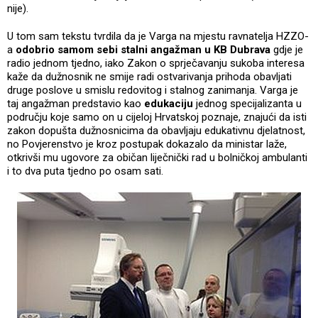
nije).
U tom sam tekstu tvrdila da je Varga na mjestu ravnatelja HZZO-
a
odobrio samom sebi stalni angažman u KB Dubrava
gdje je
radio jednom tjedno, iako Zakon o sprječavanju sukoba interesa
kaže da dužnosnik ne smije radi ostvarivanja prihoda obavljati
druge poslove u smislu redovitog i stalnog zanimanja. Varga je
taj angažman predstavio kao
edukaciju
jednog specijalizanta u
području koje samo on u cijeloj Hrvatskoj poznaje, znajući da isti
zakon dopušta dužnosnicima da obavljaju edukativnu djelatnost,
no Povjerenstvo je kroz postupak dokazalo da ministar laže,
otkrivši mu ugovore za običan liječnički rad u bolničkoj ambulanti
i to dva puta tjedno po osam sati.