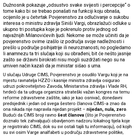
Dužnosnik pokazuje „odsustvo svake svijesti i percepcije“ o
tome kako bi se trebao ponašati na funkciji koju obnaša,
ocijenilo je u četvrtak Povjerenstvo za odlučivanje o sukobu
interesa o ministru zdravlja Siniši Vargi, obrazlažući odluke u
ukupno tri postupka koje je pokrenulo protiv jednog od
najvažnijih Milanovićevih ljudi. Nekome se može učiniti da je
povjerenstvo ovime izašlo iz područja svoje nadležnosti i
prešlo u područje psihijatrije ili neuroznanosti, no pogledamo
li anamnezu ta tri slučaja koji su obrađeni, bit će nešto jasnije
zašto se državni birokrati nisu mogli suzdržati nego su na
umiven način kazali da je ministar sišao s uma.
U slučaju Udruge CIMS, Povjerenstvo je osudilo Vargu koji je na
mjestu ravnatelja HZZO i kasnije ministra zdravlja osigurao
udruzi pokroviteljstvo Zavoda, Ministarstva zdravlja i Vlade RH,
tvrdeći da ta udruga organizira strateški važan kongres na temu
reforme zdravstvene zaštite, iako je kao osnivač, donedavni
predsjednik i jedan od svega šestero članova CIMS-a znao da
ona nikada nije napravila nijedan projekt –
nijedan, nula, zero
.
Budući da CIMS broji ravno
šest članova
(što je Povjerenstvo
doznalo tek zahvaljujući obavljenom nadzoru lokalnog tijela koje
je registriralo CIMS, dok su svi ostali tajili tu informaciju), od kojih
su svi osim Varge analfabeti u području zdravstvene politike,