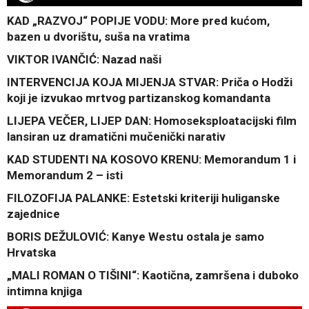
KAD „RAZVOJ“ POPIJE VODU: More pred kućom,
bazen u dvorištu, suša na vratima
VIKTOR IVANČIĆ: Nazad naši
INTERVENCIJA KOJA MIJENJA STVAR: Priča o Hodži
koji je izvukao mrtvog partizanskog komandanta
LIJEPA VEČER, LIJEP DAN: Homoseksploatacijski film
lansiran uz dramatični mučenički narativ
KAD STUDENTI NA KOSOVO KRENU: Memorandum 1 i
Memorandum 2 – isti
FILOZOFIJA PALANKE: Estetski kriteriji huliganske
zajednice
BORIS DEŽULOVIĆ: Kanye Westu ostala je samo
Hrvatska
„MALI ROMAN O TIŠINI“: Kaotična, zamršena i duboko
intimna knjiga