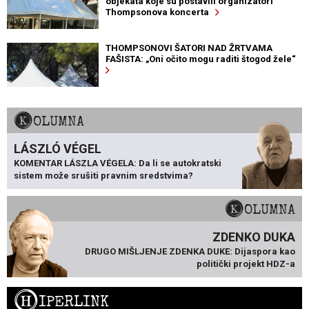
objekata koje su postavili organizatori
Thompsonova koncerta
THOMPSONOVI ŠATORI NAD ŽRTVAMA
FAŠISTA: „Oni očito mogu raditi štogod žele“
KOLUMNA
LÁSZLÓ VÉGEL
KOMENTAR LÁSZLA VÉGELA: Da li se autokratski
sistem može srušiti pravnim sredstvima?
KOLUMNA
ZDENKO DUKA
DRUGO MIŠLJENJE ZDENKA DUKE: Dijaspora kao
politički projekt HDZ-a
H
IPERLINK