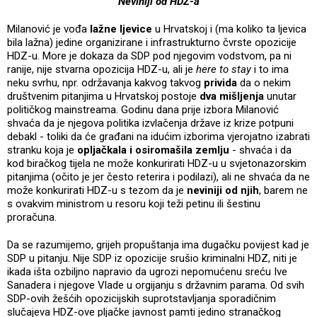
Neviniji od HDZ-a
Milanović je vođa
lažne ljevice
u Hrvatskoj i (ma koliko ta ljevica
bila lažna) jedine organizirane i infrastrukturno čvrste opozicije
HDZ-u. More je dokaza da SDP pod njegovim vodstvom, pa ni
ranije, nije stvarna opozicija HDZ-u, ali je
here to stay
i to ima
neku svrhu, npr. održavanja kakvog takvog
privida
da o nekim
društvenim pitanjima u Hrvatskoj postoje
dva mišljenja
unutar
političkog mainstreama. Godinu dana prije izbora Milanović
shvaća da je njegova politika izvlačenja države iz krize potpuni
debakl - toliki da će građani na idućim izborima vjerojatno izabrati
stranku koja je
opljačkala i osiromašila zemlju
- shvaća i da
kod biračkog tijela ne može konkurirati HDZ-u u svjetonazorskim
pitanjima (očito je jer često reterira i podilazi), ali ne shvaća da ne
može konkurirati HDZ-u s tezom da je
neviniji od njih
, barem ne
s ovakvim ministrom u resoru koji teži petinu ili šestinu
proračuna.
Da se razumijemo, grijeh propuštanja ima dugačku povijest kad je
SDP u pitanju. Nije SDP iz opozicije srušio kriminalni HDZ, niti je
ikada išta ozbiljno napravio da ugrozi nepomućenu sreću Ive
Sanadera i njegove Vlade u orgijanju s državnim parama. Od svih
SDP-ovih žešćih opozicijskih suprotstavljanja sporadičnim
slučajeva HDZ-ove pljačke javnost pamti jedino stranačkog