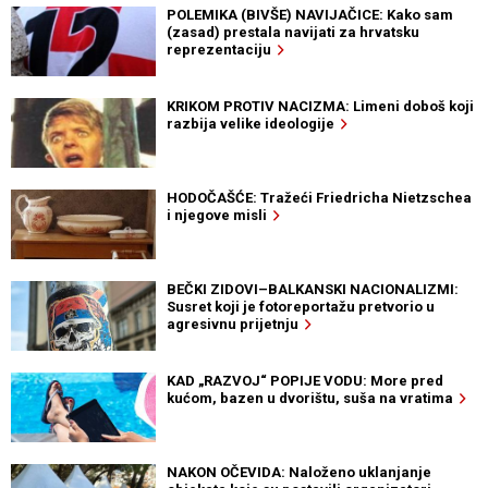
POLEMIKA (BIVŠE) NAVIJAČICE: Kako sam
(zasad) prestala navijati za hrvatsku
reprezentaciju
KRIKOM PROTIV NACIZMA: Limeni doboš koji
razbija velike ideologije
HODOČAŠĆE: Tražeći Friedricha Nietzschea
i njegove misli
BEČKI ZIDOVI–BALKANSKI NACIONALIZMI:
Susret koji je fotoreportažu pretvorio u
agresivnu prijetnju
KAD „RAZVOJ“ POPIJE VODU: More pred
kućom, bazen u dvorištu, suša na vratima
NAKON OČEVIDA: Naloženo uklanjanje