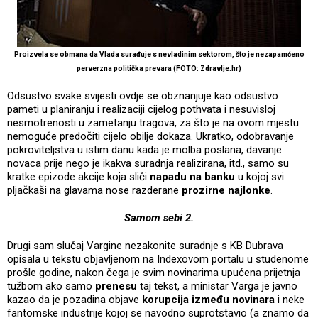
Proizvela se obmana da Vlada surađuje s nevladinim sektorom
, što je nezapamćeno
perverzna politička prevara
(FOTO: Zdravlje.hr)
Odsustvo svake svijesti ovdje se obznanjuje kao odsustvo
pameti u planiranju i realizaciji cijelog pothvata i nesuvisloj
nesmotrenosti u zametanju tragova, za što je na ovom mjestu
nemoguće predočiti cijelo obilje dokaza. Ukratko, odobravanje
pokroviteljstva u istim danu kada je molba poslana, davanje
novaca prije nego je ikakva suradnja realizirana, itd., samo su
kratke epizode akcije koja sliči
napadu na banku
u kojoj svi
pljačkaši na glavama nose razderane
prozirne najlonke
.
Samom sebi 2.
Drugi sam slučaj Vargine nezakonite suradnje s KB Dubrava
opisala u tekstu objavljenom na Indexovom portalu u studenome
prošle godine, nakon čega je svim novinarima upućena prijetnja
tužbom ako samo
prenesu
taj tekst, a ministar Varga je javno
kazao da je pozadina objave
korupcija između novinara
i neke
fantomske industrije kojoj se navodno suprotstavio (a znamo da