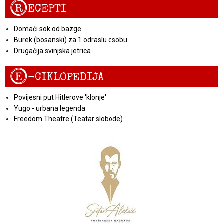
R
ECEPTI
Domaći sok od bazge
Burek (bosanski) za 1 odraslu osobu
Drugačija svinjska jetrica
E
-CIKLOPEDIJA
Povijesni put Hitlerove 'klonje'
Yugo - urbana legenda
Freedom Theatre (Teatar slobode)