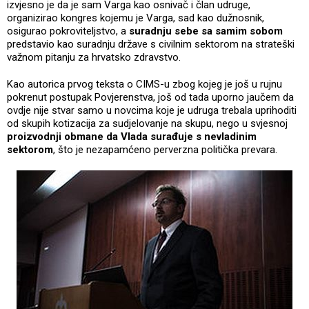
izvjesno je da je sam Varga kao osnivač i član udruge,
organizirao kongres kojemu je Varga, sad kao dužnosnik,
osigurao pokroviteljstvo, a
suradnju sebe sa samim sobom
predstavio kao suradnju države s civilnim sektorom na strateški
važnom pitanju za hrvatsko zdravstvo.
Kao autorica prvog teksta o CIMS-u zbog kojeg je još u rujnu
pokrenut postupak Povjerenstva, još od tada uporno jaučem da
ovdje nije stvar samo u novcima koje je udruga trebala uprihoditi
od skupih kotizacija za sudjelovanje na skupu, nego u svjesnoj
proizvodnji obmane da Vlada surađuje s nevladinim
sektorom
, što je nezapamćeno perverzna politička prevara.