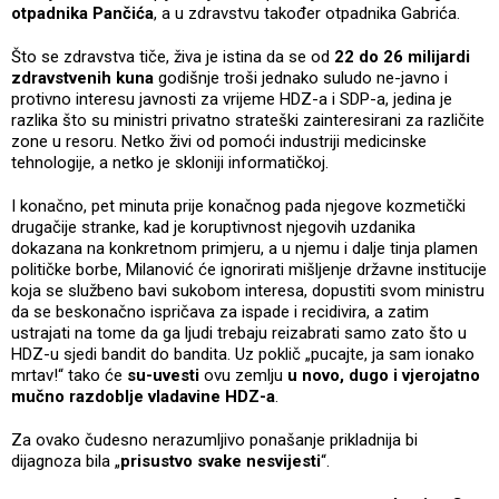
otpadnika Pančića
, a u zdravstvu također otpadnika Gabrića.
Što se zdravstva tiče, živa je istina da se od
22 do 26 milijardi
zdravstvenih kuna
godišnje troši jednako suludo ne-javno i
protivno interesu javnosti za vrijeme HDZ-a i SDP-a, jedina je
razlika što su ministri privatno strateški zainteresirani za različite
zone u resoru. Netko živi od pomoći industriji medicinske
tehnologije, a netko je skloniji informatičkoj.
I konačno, pet minuta prije konačnog pada njegove kozmetički
drugačije stranke, kad je koruptivnost njegovih uzdanika
dokazana na konkretnom primjeru, a u njemu i dalje tinja plamen
političke borbe, Milanović će ignorirati mišljenje državne institucije
koja se službeno bavi sukobom interesa, dopustiti svom ministru
da se beskonačno ispričava za ispade i recidivira, a zatim
ustrajati na tome da ga ljudi trebaju reizabrati samo zato što u
HDZ-u sjedi bandit do bandita. Uz poklič „pucajte, ja sam ionako
mrtav!“ tako će
su-uvesti
ovu zemlju
u novo, dugo i vjerojatno
mučno razdoblje vladavine HDZ-a
.
Za ovako čudesno nerazumljivo ponašanje prikladnija bi
dijagnoza bila „
prisustvo svake nesvijesti
“.