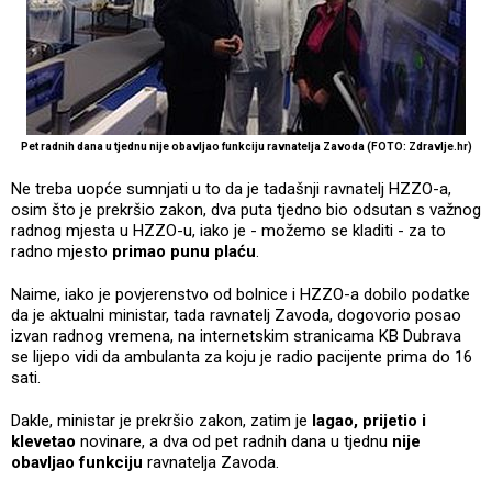
Pet radnih dana u tjednu
nije obavljao funkciju
ravnatelja Zavoda
(FOTO: Zdravlje.hr)
Ne treba uopće sumnjati u to da je tadašnji ravnatelj HZZO-a,
osim što je prekršio zakon, dva puta tjedno bio odsutan s važnog
radnog mjesta u HZZO-u, iako je - možemo se kladiti - za to
radno mjesto
primao punu plaću
.
Naime, iako je povjerenstvo od bolnice i HZZO-a dobilo podatke
da je aktualni ministar, tada ravnatelj Zavoda, dogovorio posao
izvan radnog vremena, na internetskim stranicama KB Dubrava
se lijepo vidi da ambulanta za koju je radio pacijente prima do 16
sati.
Dakle, ministar je prekršio zakon, zatim je
lagao, prijetio i
klevetao
novinare, a dva od pet radnih dana u tjednu
nije
obavljao funkciju
ravnatelja Zavoda.