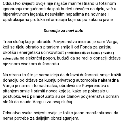
Odsustvo svijesti ovdje nije najjače manifestirano u totalnom
ignoriranju mogućnosti da ipak budeš uhvaćen na djelu, već u
hiperaktivnom laganju, nesuvislim napadima na novinare i
opstrukcijama protoka informacija koje su po zakonu javne.
Donacija za novi auto
Treći slučaj koji je obradilo Povjerenstvo inicirao je sam Varga,
koji se tijelu obratio s pitanjem smije li od Fonda za zaštitu
okoliša i energetsku učinkovitost
primiti donaciju za kupnju privatnog
na električni pogon, budući da se radi o donaciji države
automobila
njezinom visokom dužnosniku.
Na stranu to što je sama ideja da državni dužnosnik smije tražiti
donaciju od države za kupnju privatnog automobila
nakaradna
.
Varga je naime i to nadmašio, obrativši se Povjerenstvu s
pitanjem smije li primiti novce koje je, kako se pokazalo u
postupku,
već primio
! Zato su se članovi povjerenstva odmah
složili da osude Vargu i za ovaj slučaj.
Odsustvo svake svijesti ovdje je toliko jasno manifestirano, da
nema potrebe za daljnjim obrazlaganjem.