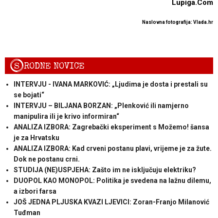
Lupiga.Com
Naslovna fotografija: Vlada.hr
S
RODNE NOVICE
INTERVJU - IVANA MARKOVIĆ: „Ljudima je dosta i prestali su
se bojati“
INTERVJU – BILJANA BORZAN: „Plenković ili namjerno
manipulira ili je krivo informiran“
ANALIZA IZBORA: Zagrebački eksperiment s Možemo! šansa
je za Hrvatsku
ANALIZA IZBORA: Kad crveni postanu plavi, vrijeme je za žute.
Dok ne postanu crni.
STUDIJA (NE)USPJEHA: Zašto im ne isključuju elektriku?
DUOPOL KAO MONOPOL: Politika je svedena na lažnu dilemu,
a izbori farsa
JOŠ JEDNA PLJUSKA KVAZI LJEVICI: Zoran-Franjo Milanović
Tuđman