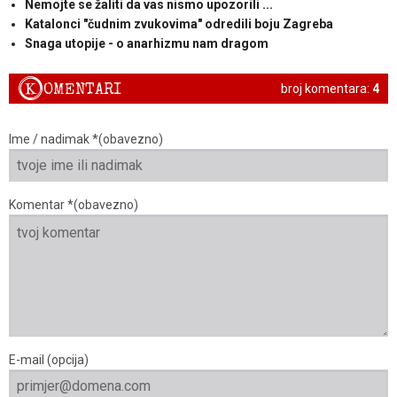
Nemojte se žaliti da vas nismo upozorili ...
Katalonci "čudnim zvukovima" odredili boju Zagreba
Snaga utopije - o anarhizmu nam dragom
K
OMENTARI
broj komentara:
4
Ime / nadimak *(obavezno)
Komentar *(obavezno)
E-mail (opcija)