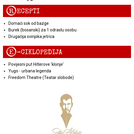
R
ECEPTI
Domaći sok od bazge
Burek (bosanski) za 1 odraslu osobu
Drugačija svinjska jetrica
E
-CIKLOPEDIJA
Povijesni put Hitlerove 'klonje'
Yugo - urbana legenda
Freedom Theatre (Teatar slobode)