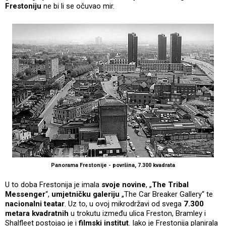
Frestoniju
ne bi li se očuvao mir.
Panorama Frestonije - površina, 7.300 kvadrata
U to doba Frestonija je imala
svoje novine
, „
The Tribal
Messenger
“,
umjetničku galeriju
„The Car Breaker Gallery“ te
nacionalni teatar
. Uz to, u ovoj mikrodržavi od svega
7.300
metara kvadratnih
u trokutu između ulica Freston, Bramley i
Shalfleet postojao je i
filmski institut
. Iako je Frestonija planirala