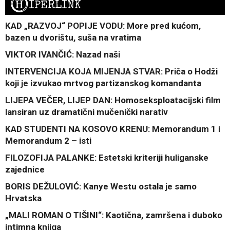
H
IPERLINK
KAD „RAZVOJ“ POPIJE VODU: More pred kućom,
bazen u dvorištu, suša na vratima
VIKTOR IVANČIĆ: Nazad naši
INTERVENCIJA KOJA MIJENJA STVAR: Priča o Hodži
koji je izvukao mrtvog partizanskog komandanta
LIJEPA VEČER, LIJEP DAN: Homoseksploatacijski film
lansiran uz dramatični mučenički narativ
KAD STUDENTI NA KOSOVO KRENU: Memorandum 1 i
Memorandum 2 – isti
FILOZOFIJA PALANKE: Estetski kriteriji huliganske
zajednice
BORIS DEŽULOVIĆ: Kanye Westu ostala je samo
Hrvatska
„MALI ROMAN O TIŠINI“: Kaotična, zamršena i duboko
intimna knjiga