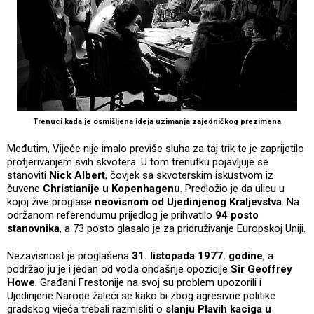
Trenuci kada je osmišljena ideja uzimanja zajedničkog prezimena
Međutim, Vijeće nije imalo previše sluha za taj trik te je zaprijetilo
protjerivanjem svih skvotera. U tom trenutku pojavljuje se
stanoviti
Nick Albert
, čovjek sa skvoterskim iskustvom iz
čuvene
Christianije u Kopenhagenu
. Predložio je da ulicu u
kojoj žive proglase
neovisnom od Ujedinjenog Kraljevstva
. Na
održanom referendumu prijedlog je prihvatilo
94 posto
stanovnika
, a 73 posto glasalo je za pridruživanje Europskoj Uniji.
Nezavisnost je proglašena
31. listopada 1977. godine
, a
podržao ju je i jedan od vođa ondašnje opozicije
Sir Geoffrey
Howe
. Građani Frestonije na svoj su problem upozorili i
Ujedinjene Narode žaleći se kako bi zbog agresivne politike
gradskog vijeća trebali razmisliti o
slanju Plavih kaciga u