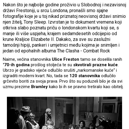
Nakon što je najbolje godine proživio u Slobodnoj i nezavisnoj
državi Frestoniji, u srcu Londona, pronašli smo sjajne
fotografije koje je u toj nikad priznatoj neovisnoj državi snimio
njen žitelj, Tony Sleep. Izvrstan je to dokument vremena koji
otkriva slabo poznatu priču o londonskom kvartu koji se, s
manje ili više uspjeha, krajem sedamdesetih odcijepio od
krune Kraljice Elizabete II. Dakako, za sve su zaslužni
tamošnji hipiji, pankeri i umjetnici među kojima je snimljen i
jedan od epohalnih albuma The Clasha - Combat Rock
Naime, većina stanovnika
Ulice Freston
tamo se doselila ranih
'70-ih godina
prošlog stoljeća te su
skvotirali prazne kuće
.
Ubrzo je gradsko vijeće odlučilo srušiti „narkomanske kuće“ i
izgraditi moderni kvart. No, tada se
120 stanovnika
odlučilo
grčevito boriti za svoja prava. Prvo što su poduzeli bilo je da svi
uzmu prezime
Bramley
kako bi ih se pravno tretiralo kao obitelj.