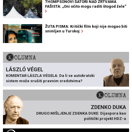
THOMPSONOVI ŠATORI NAD ŽRTVAMA
FAŠISTA: „Oni očito mogu raditi štogod žele“
ŽUTA PISMA: Kritički film koji nije mogao biti
snimljen u Turskoj
KOLUMNA
LÁSZLÓ VÉGEL
KOMENTAR LÁSZLA VÉGELA: Da li se autokratski
sistem može srušiti pravnim sredstvima?
KOLUMNA
ZDENKO DUKA
DRUGO MIŠLJENJE ZDENKA DUKE: Dijaspora kao
politički projekt HDZ-a