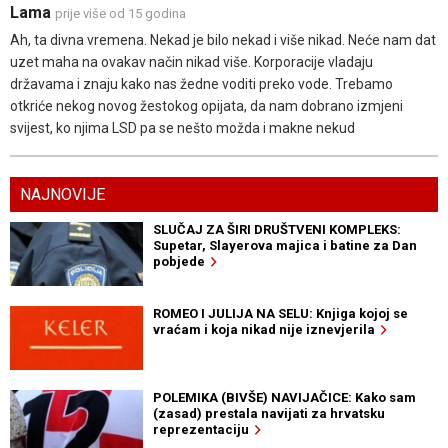
Lama
prije više od 15 godina
Ah, ta divna vremena. Nekad je bilo nekad i više nikad. Neće nam dat
uzet maha na ovakav način nikad više. Korporacije vladaju
državama i znaju kako nas žedne voditi preko vode. Trebamo
otkriće nekog novog žestokog opijata, da nam dobrano izmjeni
svijest, ko njima LSD pa se nešto možda i makne nekud
NAJNOVIJE
SLUČAJ ZA ŠIRI DRUŠTVENI KOMPLEKS:
Supetar, Slayerova majica i batine za Dan
pobjede
ROMEO I JULIJA NA SELU: Knjiga kojoj se
vraćam i koja nikad nije iznevjerila
POLEMIKA (BIVŠE) NAVIJAČICE: Kako sam
(zasad) prestala navijati za hrvatsku
reprezentaciju