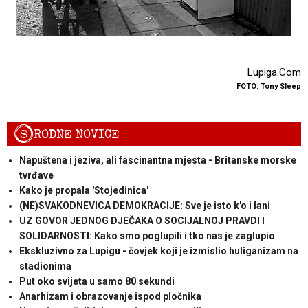
Lupiga.Com
FOTO: Tony Sleep
S
RODNE NOVICE
Napuštena i jeziva, ali fascinantna mjesta - Britanske morske
tvrđave
Kako je propala 'Stojedinica'
(NE)SVAKODNEVICA DEMOKRACIJE: Sve je isto k'o i lani
UZ GOVOR JEDNOG DJEČAKA O SOCIJALNOJ PRAVDI I
SOLIDARNOSTI: Kako smo poglupili i tko nas je zaglupio
Ekskluzivno za Lupigu - čovjek koji je izmislio huliganizam na
stadionima
Put oko svijeta u samo 80 sekundi
Anarhizam i obrazovanje ispod pločnika