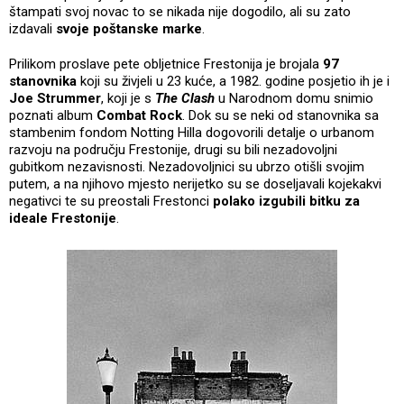
štampati svoj novac to se nikada nije dogodilo, ali su zato
izdavali
svoje poštanske marke
.
Prilikom proslave pete obljetnice Frestonija je brojala
97
stanovnika
koji su živjeli u 23 kuće, a 1982. godine posjetio ih je i
Joe Strummer
, koji je s
The Clash
u Narodnom domu snimio
poznati album
Combat Rock
. Dok su se neki od stanovnika sa
stambenim fondom Notting Hilla dogovorili detalje o urbanom
razvoju na području Frestonije, drugi su bili nezadovoljni
gubitkom nezavisnosti. Nezadovoljnici su ubrzo otišli svojim
putem, a na njihovo mjesto nerijetko su se doseljavali kojekakvi
negativci te su preostali Frestonci
polako izgubili bitku za
ideale Frestonije
.