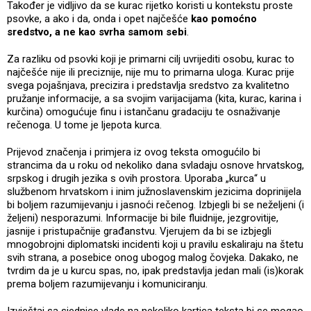
Također je vidljivo da se kurac rijetko koristi u kontekstu proste
psovke, a ako i da, onda i opet najčešće
kao pomoćno
sredstvo, a ne kao svrha samom sebi
.
Za razliku od psovki koji je primarni cilj uvrijediti osobu, kurac to
najčešće nije ili preciznije, nije mu to primarna uloga. Kurac prije
svega pojašnjava, precizira i predstavlja sredstvo za kvalitetno
pružanje informacije, a sa svojim varijacijama (kita, kurac, karina i
kurčina) omogućuje finu i istančanu gradaciju te osnaživanje
rečenoga. U tome je ljepota kurca.
Prijevod značenja i primjera iz ovog teksta omogućilo bi
strancima da u roku od nekoliko dana svladaju osnove hrvatskog,
srpskog i drugih jezika s ovih prostora. Uporaba „kurca“ u
službenom hrvatskom i inim južnoslavenskim jezicima doprinijela
bi boljem razumijevanju i jasnoći rečenog. Izbjegli bi se neželjeni (i
željeni) nesporazumi. Informacije bi bile fluidnije, jezgrovitije,
jasnije i pristupačnije građanstvu. Vjerujem da bi se izbjegli
mnogobrojni diplomatski incidenti koji u pravilu eskaliraju na štetu
svih strana, a posebice onog ubogog malog čovjeka. Dakako, ne
tvrdim da je u kurcu spas, no, ipak predstavlja jedan mali (is)korak
prema boljem razumijevanju i komuniciranju.
Izvještaj sa sjednice vlade na nekoliko kartica teksta bi se mogao