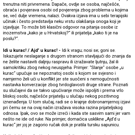
trenutna niti privremena. Dapače, ovdje se osoba, najčešće,
obraća i povjerava osobi od povjerenja zbog problema u kojima
se, već dulje vremena, nalazi. Ovakva izjava ima u sebi terapijski
učinak i često predstavlja neku vrstu olakšanja onoga koji je
izjavljuje. To može biti klasični odgovor na pitanja osobe iz
inozemstva „kako je u Hrvatskoj?“ ili prijatelja „kako ti je na
poslu?“.
Idi u kurac! / Ajd' u kurac! -
Idi k vragu; nosi se; goni se.
Iskazujete neslaganje s drugom stranom stavljajući do znanja da
ne želite nastaviti daljnju raspravu ili izražavate ljutnju, žal ili
samokritiku zbog nekog neuspjeha. Primjer: "Slanje" osobe „u
kurac“ upućuje se nepoznatoj osobi s kojom se svjesno i
namjerno želi ući u konflikt jer ste suočeni s nemogućnosti
nastavka konverzacije zbog tvrdoglavosti druge strane. Poznati
su slučajevi da se takvo upućivanje može ispoljiti i prema vrlo
bliskoj osobi, najčešće prijatelju u slučaju nekog pozitivnog
iznenađenja. U tom slučaj, radi se o krajnje dobronamjernoj izjavi
pri čemu se na ovaj način izražava visoka razina prijateljskog
odnosa. Ipak, ovo se može izreći i kada ste sasvim sami jer vam
nešto ne ide od ruke. Na primjer, domaćica usklikne „Ajd'd u
kurac“ jer joj je zagorio ručak dok je pratila tursku sapunicu.