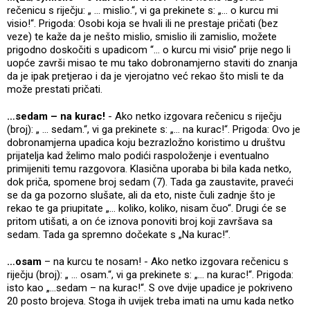
rečenicu s riječju: „ ... mislio.“, vi ga prekinete s: „... o kurcu mi
visio!“. Prigoda: Osobi koja se hvali ili ne prestaje pričati (bez
veze) te kaže da je nešto mislio, smislio ili zamislio, možete
prigodno doskočiti s upadicom “… o kurcu mi visio” prije nego li
uopće završi misao te mu tako dobronamjerno staviti do znanja
da je ipak pretjerao i da je vjerojatno već rekao što misli te da
može prestati pričati.
…sedam – na kurac!
- Ako netko izgovara rečenicu s riječju
(broj): „ ... sedam.“, vi ga prekinete s: „... na kurac!“. Prigoda: Ovo je
dobronamjerna upadica koju bezrazložno koristimo u društvu
prijatelja kad želimo malo podići raspoloženje i eventualno
primijeniti temu razgovora. Klasična uporaba bi bila kada netko,
dok priča, spomene broj sedam (7). Tada ga zaustavite, praveći
se da ga pozorno slušate, ali da eto, niste čuli zadnje što je
rekao te ga priupitate „… koliko, koliko, nisam čuo“. Drugi će se
pritom utišati, a on će iznova ponoviti broj koji završava sa
sedam. Tada ga spremno dočekate s „Na kurac!“.
…osam
– na kurcu te nosam! - Ako netko izgovara rečenicu s
riječju (broj): „ ... osam.“, vi ga prekinete s: „... na kurac!“. Prigoda:
isto kao „…sedam – na kurac!“. S ove dvije upadice je pokriveno
20 posto brojeva. Stoga ih uvijek treba imati na umu kada netko