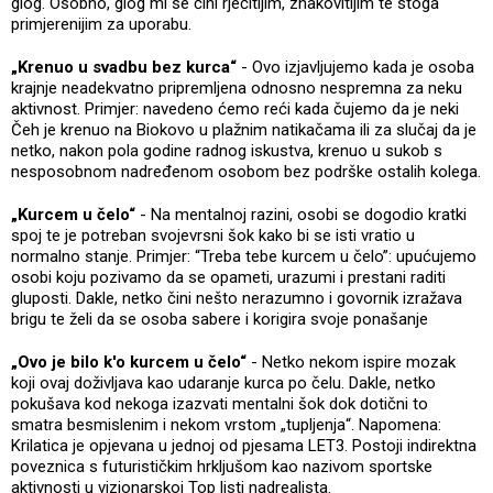
glog. Osobno, glog mi se čini rječitijim, znakovitijim te stoga
primjerenijim za uporabu.
„Krenuo u svadbu bez kurca“
- Ovo izjavljujemo kada je osoba
krajnje neadekvatno pripremljena odnosno nespremna za neku
aktivnost. Primjer: navedeno ćemo reći kada čujemo da je neki
Čeh je krenuo na Biokovo u plažnim natikačama ili za slučaj da je
netko, nakon pola godine radnog iskustva, krenuo u sukob s
nesposobnom nadređenom osobom bez podrške ostalih kolega.
„Kurcem u čelo“
- Na mentalnoj razini, osobi se dogodio kratki
spoj te je potreban svojevrsni šok kako bi se isti vratio u
normalno stanje. Primjer: “Treba tebe kurcem u čelo”: upućujemo
osobi koju pozivamo da se opameti, urazumi i prestani raditi
gluposti. Dakle, netko čini nešto nerazumno i govornik izražava
brigu te želi da se osoba sabere i korigira svoje ponašanje
„Ovo je bilo k'o kurcem u čelo“
- Netko nekom ispire mozak
koji ovaj doživljava kao udaranje kurca po čelu. Dakle, netko
pokušava kod nekoga izazvati mentalni šok dok dotični to
smatra besmislenim i nekom vrstom „tupljenja“. Napomena:
Krilatica je opjevana u jednoj od pjesama LET3. Postoji indirektna
poveznica s futurističkim hrkljušom kao nazivom sportske
aktivnosti u vizionarskoj Top listi nadrealista.