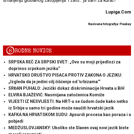
smanjenju globalnog zatopljenja. I zato... ja sam za kurac!
Lupiga.Com
Naslovna fotografija: Pixabay
S
RODNE NOVICE
SRPSKA REČ ZA SRPSKI SVET: „Ovo su moji prijedlozi za
doprinos srpskom jeziku“
HRVATSKO DRUŠTVO PISACA PROTIV ZAKONA O JEZIKU:
„Izgleda da je jedini cilj čišćenje od 'srbizama'“
SRĐAN PUHALO: Jezički dokaz diskriminacije Hrvata u BiH
ELVIRA BJAŽEVIĆ: Nasmijana zatočenica Komiže
VIJESTI IZ NESVIJESTI: Na HRT-u se čudom čude kako netko
iz Srbije u samo tri godine može naučiti hrvatski jezik
KAFKA NA HRVATSKOM SUDU: Apsurdi procesa kao poraza i u
pobjedi
MEDŽUSLOVJANSKY: Ukoliko ste Slaven ovaj novi jezik biste