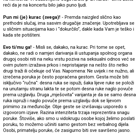
reći da je na koncertu bilo jako puno ljudi.
Pun mi (je) kurac (svega)!
- Premda naizgled slično kao
prethodni slučaj, ima sasvim drugačije značenje. Upotrebljava se
u sličnim situacijama kao i “dokurčilo”, dakle kada Vam je teško i
kada ste potišteni.
Evo ti/mu ga!
- Misli se, dakako, na kurac. Pri tome se opet,
dakako, ne radi o namjeri darivanja ili ustupanja spolnog organa
drugoj osobi niti na neku vrstu poziva na seksualni odnos već se
ovim putem izražava prkos i nepristajanje na nešto što netko
drugi traži ili očekuje od Vas. Napomena: Ne uvijek i ne nužno, ali
izrečena poruka je često popraćena gestom. Gesta može biti
isključivo "ručna": desna ruka se ispuži, šaka lijeve ruke se položi
na unutarnju stranu lakta te se potom desna ruke naglo povuče
prema uzglavlju. Druga „mješovita“ varijanta je da se samo desna
ruka ispruži i naglo povuče prema uzglavlju dok se lijevom
primimo za međunožje. Obje geste se izvršavaju usporedo s
izgovorom izjave. Razina intenziteta trzaja reprezentira snagu
poruke. Štoviše, ako smo u vidokrugu osobe kojoj želimo poslati
poruku, to možemo učiniti samo gestom bez verbalnog dijela.
Osobi, primatelju poruke, će zasigurno biti sve savršeno jasno.