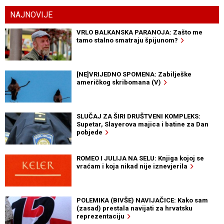
NAJNOVIJE
VRLO BALKANSKA PARANOJA: Zašto me
tamo stalno smatraju špijunom?
[NE]VRIJEDNO SPOMENA: Zabilješke
američkog skribomana (V)
SLUČAJ ZA ŠIRI DRUŠTVENI KOMPLEKS:
Supetar, Slayerova majica i batine za Dan
pobjede
ROMEO I JULIJA NA SELU: Knjiga kojoj se
vraćam i koja nikad nije iznevjerila
POLEMIKA (BIVŠE) NAVIJAČICE: Kako sam
(zasad) prestala navijati za hrvatsku
reprezentaciju