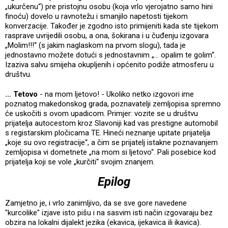
„ukurčenu“) pre pristojnu osobu (koja vrlo vjerojatno samo hini
finoću) dovelo u ravnotežu i smanjilo napetosti tijekom
konverzacije. Također je zgodno isto primijeniti kada ste tijekom
rasprave uvrijedili osobu, a ona, šokirana i u čuđenju izgovara
„Molim!!!“ (s jakim naglaskom na prvom slogu), tada je
jednostavno možete dotući s jednostavnim „… opalim te golim“.
Izaziva salvu smijeha okupljenih i općenito podiže atmosferu u
društvu.
… Tetovo
- na mom ljetovo! - Ukoliko netko izgovori ime
poznatog makedonskog grada, poznavatelji zemljopisa spremno
će uskočiti s ovom upadicom. Primjer: vozite se u društvu
prijatelja autocestom kroz Slavoniji kad vas prestigne automobil
s registarskim pločicama TE. Hineći neznanje upitate prijatelja
„koje su ovo registracije“, a čim se prijatelj istakne poznavanjem
zemljopisa vi dometnete „na mom si ljetovo“. Pali posebice kod
prijatelja koji se vole „kurčiti“ svojim znanjem.
Epilog
Zamjetno je, i vrlo zanimljivo, da se sve gore navedene
"kurcolike" izjave isto pišu i na sasvim isti način izgovaraju bez
obzira na lokalni dijalekt jezika (ekavica, ijekavica ili ikavica).