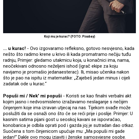
Koji mu je kurac? (FOTO: Pixabay)
... u kurac!
- Ovo izgovaramo refleksno, gotovo nesvjesno, kada
nešto što radimo krene u krivo ili kada promatramo nečiju tuđu
radnju, Primjer: gledamo utakmicu koja, u konačnici ima, nama,
neočekivani odnosno neželjeni ishod (igrač ekipe za koju
navijamo je promašio jedanaesterac). Ili, misao učenika nakon
što je pao na ispitu iz matematike: „Zajebeš jedan minus i cijeli
zadatak ode u kurac.“
Popuši mi / Nek' mi popuši
- Koristi se kao finalni verbalni akt
kojim jasno i nedvosmisleno izražavamo neslaganje s nečijim
činjenjem koje ima izravan utjecaj na nas. Tijekom svađe može
poslužiti da se osnaži ono što će se reći prije i poslije. Primjer: U
kasnim satima pijani gost u seoskoj kavani se ispovraćao,
konobarica je odbila oprati pod i gazda joj je sutradan dao otkaz.
Suočena s tom činjenicom upućuje mu: „Ma popuši mi gade
jedan!“ Dakle ovo mogu izjaviti i ženske samosvjesne osobe.