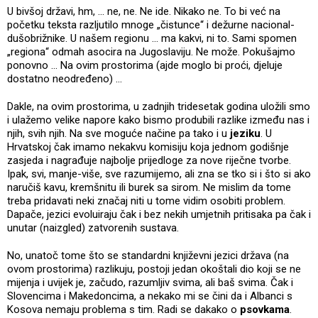
U bivšoj državi, hm, … ne, ne. Ne ide. Nikako ne. To bi već na
početku teksta razljutilo mnoge „čistunce“ i dežurne nacional-
dušobrižnike. U našem regionu … ma kakvi, ni to. Sami spomen
„regiona“ odmah asocira na Jugoslaviju. Ne može. Pokušajmo
ponovno … Na ovim prostorima (ajde moglo bi proći, djeluje
dostatno neodređeno) ...
Dakle, na ovim prostorima, u zadnjih tridesetak godina uložili smo
i ulažemo velike napore kako bismo produbili razlike između nas i
njih, svih njih. Na sve moguće načine pa tako i u
jeziku
. U
Hrvatskoj čak imamo nekakvu komisiju koja jednom godišnje
zasjeda i nagrađuje najbolje prijedloge za nove riječne tvorbe.
Ipak, svi, manje-više, sve razumijemo, ali zna se tko si i što si ako
naručiš kavu, kremšnitu ili burek sa sirom. Ne mislim da tome
treba pridavati neki značaj niti u tome vidim osobiti problem.
Dapače, jezici evoluiraju čak i bez nekih umjetnih pritisaka pa čak i
unutar (naizgled) zatvorenih sustava.
No, unatoč tome što se standardni književni jezici država (na
ovom prostorima) razlikuju, postoji jedan okoštali dio koji se ne
mijenja i uvijek je, začudo, razumljiv svima, ali baš svima. Čak i
Slovencima i Makedoncima, a nekako mi se čini da i Albanci s
Kosova nemaju problema s tim. Radi se dakako o
psovkama
.