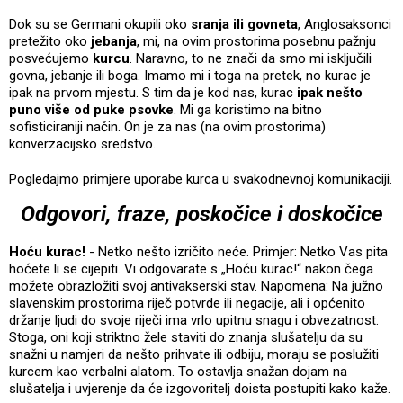
Dok su se Germani okupili oko
sranja ili govneta
, Anglosaksonci
pretežito oko
jebanja
, mi, na ovim prostorima posebnu pažnju
posvećujemo
kurcu
. Naravno, to ne znači da smo mi isključili
govna, jebanje ili boga. Imamo mi i toga na pretek, no kurac je
ipak na prvom mjestu. S tim da je kod nas, kurac
ipak nešto
puno više od puke psovke
. Mi ga koristimo na bitno
sofisticiraniji način. On je za nas (na ovim prostorima)
konverzacijsko sredstvo.
Pogledajmo primjere uporabe kurca u svakodnevnoj komunikaciji.
Odgovori, fraze, poskočice i doskočice
Hoću kurac!
- Netko nešto izričito neće. Primjer: Netko Vas pita
hoćete li se cijepiti. Vi odgovarate s „Hoću kurac!“ nakon čega
možete obrazložiti svoj antivakserski stav. Napomena: Na južno
slavenskim prostorima riječ potvrde ili negacije, ali i općenito
držanje ljudi do svoje riječi ima vrlo upitnu snagu i obvezatnost.
Stoga, oni koji striktno žele staviti do znanja slušatelju da su
snažni u namjeri da nešto prihvate ili odbiju, moraju se poslužiti
kurcem kao verbalni alatom. To ostavlja snažan dojam na
slušatelja i uvjerenje da će izgovoritelj doista postupiti kako kaže.