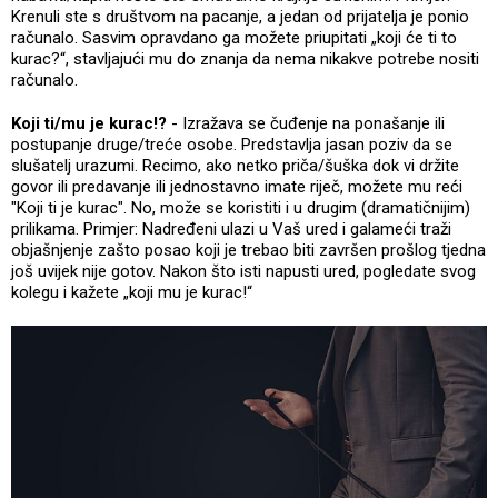
Krenuli ste s društvom na pacanje, a jedan od prijatelja je ponio
računalo. Sasvim opravdano ga možete priupitati „koji će ti to
kurac?“, stavljajući mu do znanja da nema nikakve potrebe nositi
računalo.
Koji ti/mu je kurac!?
- Izražava se čuđenje na ponašanje ili
postupanje druge/treće osobe. Predstavlja jasan poziv da se
slušatelj urazumi. Recimo, ako netko priča/šuška dok vi držite
govor ili predavanje ili jednostavno imate riječ, možete mu reći
"Koji ti je kurac". No, može se koristiti i u drugim (dramatičnijim)
prilikama. Primjer: Nadređeni ulazi u Vaš ured i galameći traži
objašnjenje zašto posao koji je trebao biti završen prošlog tjedna
još uvijek nije gotov. Nakon što isti napusti ured, pogledate svog
kolegu i kažete „koji mu je kurac!“