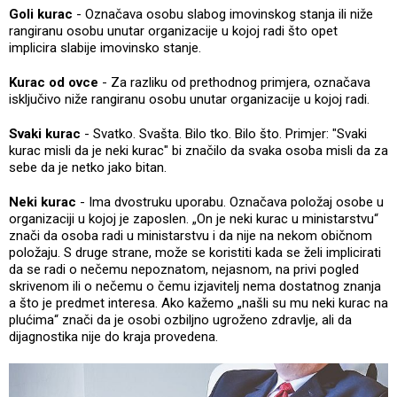
Goli kurac
- Označava osobu slabog imovinskog stanja ili niže
rangiranu osobu unutar organizacije u kojoj radi što opet
implicira slabije imovinsko stanje.
Kurac od ovce
- Za razliku od prethodnog primjera, označava
isključivo niže rangiranu osobu unutar organizacije u kojoj radi.
Svaki kurac
- Svatko. Svašta. Bilo tko. Bilo što. Primjer: "Svaki
kurac misli da je neki kurac" bi značilo da svaka osoba misli da za
sebe da je netko jako bitan.
Neki kurac
- Ima dvostruku uporabu. Označava položaj osobe u
organizaciji u kojoj je zaposlen. „On je neki kurac u ministarstvu“
znači da osoba radi u ministarstvu i da nije na nekom običnom
položaju. S druge strane, može se koristiti kada se želi implicirati
da se radi o nečemu nepoznatom, nejasnom, na privi pogled
skrivenom ili o nečemu o čemu izjavitelj nema dostatnog znanja
a što je predmet interesa. Ako kažemo „našli su mu neki kurac na
plućima“ znači da je osobi ozbiljno ugroženo zdravlje, ali da
dijagnostika nije do kraja provedena.