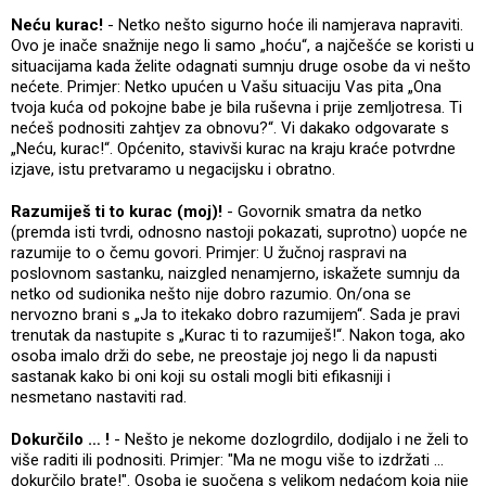
Neću kurac!
- Netko nešto sigurno hoće ili namjerava napraviti.
Ovo je inače snažnije nego li samo „hoću“, a najčešće se koristi u
situacijama kada želite odagnati sumnju druge osobe da vi nešto
nećete. Primjer: Netko upućen u Vašu situaciju Vas pita „Ona
tvoja kuća od pokojne babe je bila ruševna i prije zemljotresa. Ti
nećeš podnositi zahtjev za obnovu?“. Vi dakako odgovarate s
„Neću, kurac!“. Općenito, stavivši kurac na kraju kraće potvrdne
izjave, istu pretvaramo u negacijsku i obratno.
Razumiješ ti to kurac (moj)!
- Govornik smatra da netko
(premda isti tvrdi, odnosno nastoji pokazati, suprotno) uopće ne
razumije to o čemu govori. Primjer: U žučnoj raspravi na
poslovnom sastanku, naizgled nenamjerno, iskažete sumnju da
netko od sudionika nešto nije dobro razumio. On/ona se
nervozno brani s „Ja to itekako dobro razumijem“. Sada je pravi
trenutak da nastupite s „Kurac ti to razumiješ!“. Nakon toga, ako
osoba imalo drži do sebe, ne preostaje joj nego li da napusti
sastanak kako bi oni koji su ostali mogli biti efikasniji i
nesmetano nastaviti rad.
Dokurčilo … !
- Nešto je nekome dozlogrdilo, dodijalo i ne želi to
više raditi ili podnositi. Primjer: "Ma ne mogu više to izdržati ...
dokurčilo brate!". Osoba je suočena s velikom nedaćom koja nije