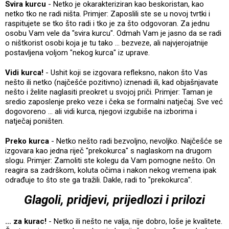
Svira kurcu
- Netko je okarakteriziran kao beskoristan, kao
netko tko ne radi ništa. Primjer: Zaposlili ste se u novoj tvrtki i
raspitujete se tko što radi i tko je za što odgovoran. Za jednu
osobu Vam vele da "svira kurcu". Odmah Vam je jasno da se radi
o ništkorist osobi koja je tu tako ... bezveze, ali najvjerojatnije
postavljena voljom "nekog kurca" iz uprave.
Vidi kurca!
- Ushit koji se izgovara refleksno, nakon što Vas
nešto ili netko (najčešće pozitivno) iznenadi ili, kad objašnjavate
nešto i želite naglasiti preokret u svojoj priči. Primjer: Taman je
sredio zaposlenje preko veze i čeka se formalni natječaj. Sve već
dogovoreno ... ali vidi kurca, njegovi izgubiše na izborima i
natječaj poništen.
Preko kurca
- Netko nešto radi bezvoljno, nevoljko. Najčešće se
izgovara kao jedna riječ "prekokurca" s naglaskom na drugom
slogu. Primjer: Zamoliti ste kolegu da Vam pomogne nešto. On
reagira sa zadrškom, koluta očima i nakon nekog vremena ipak
odrađuje to što ste ga tražili. Dakle, radi to "prekokurca".
Glagoli, pridjevi, prijedlozi i prilozi
… za kurac!
- Netko ili nešto ne valja, nije dobro, loše je kvalitete.