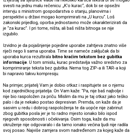
svesti na jednu malu rečenicu: „K'o kurac“, dok bi se opsežni
intervju s ministrom gospodarstva o stanju, planovima i
perspektivi u državi mogao komprimirati na „U kurcu“. Loš
zakonski prijedlog, oporba jednostavno može okarakterizirati da
je “za kurac”. I pri tome, ništa, ali baš ništa bitnoga se nije
izgubilo.
Izvidno je da pojašnjenje pojedine uporabe zahtjeva znatno više
riječi nego li sama uporaba. Time se nameće zaključak da bi
uporaba kurca rezultirala
bitno kraćim tekstom bez gubitka
informacije
. U tom smislu, kurac predstavlja važno sredstvo za
komprimiranje teksta bez gubitka. Nema tog ZIP-a ili TAR-a koji
bi napravio takvu kompresiju.
Na primjer, prijatelj Vam je dobio otkaz i raspitujete se o njemu
kod zajedničkog prijatelja. On Vam kaže: "Pa, nije baš najbolje i
nije bio raspoložen za priču. Mislim da mu je taj otkaz jako teško
palo i da je nekako postao depresivan. Premda, on kaže da je
sasvim u redu i dobrog raspoloženja te da uopće nije zabrinut
zbog gubitka posla jer je to radno mjesto ionako bilo ispod
njegovih sposobnosti i očekivanja. Osim toga, kaže da mu
okruženje nije odgovaralo i da tamo ionako većina ljudi nije radila
svoj posao. Najviše zamjera svom nadređenom za kojeg kaže da