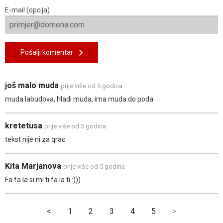
E-mail (opcija)
Pošalji komentar
još malo muda
prije više od 5 godina
muda labudova, hladi muda, ima muda do poda
kretetusa
prije više od 5 godina
tekst nije ni za qrac
Kita Marjanova
prije više od 5 godina
Fa fa la si mi ti fa la ti :)))
<
1
2
3
4
5
>