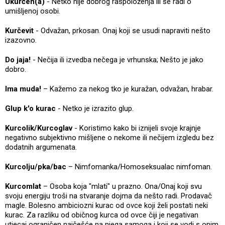
Ukurčen(a)
- Netko nije dobrog raspoloženja ili se radi o
umišljenoj osobi.
Kurčevit
- Odvažan, prkosan. Onaj koji se usudi napraviti nešto
izazovno.
Do jaja!
- Nečija ili izvedba nečega je vrhunska; Nešto je jako
dobro.
Ima muda!
– Kažemo za nekog tko je kuražan, odvažan, hrabar.
Glup k'o kurac
- Netko je izrazito glup.
Kurcolik/Kurcoglav
- Koristimo kako bi iznijeli svoje krajnje
negativno subjektivno mišljene o nekome ili nečijem izgledu bez
dodatnih argumenata.
Kurcolju/pka/bac
– Nimfomanka/Homoseksualac nimfoman.
Kurcomlat
– Osoba koja "mlati" u prazno. Ona/Onaj koji svu
svoju energiju troši na stvaranje dojma da nešto radi. Prodavač
magle. Bolesno ambiciozni kurac od ovce koji želi postati neki
kurac. Za razliku od običnog kurca od ovce čiji je negativan
utjecaj ograničen najčešće na njega samoga i koji se vodi s onim