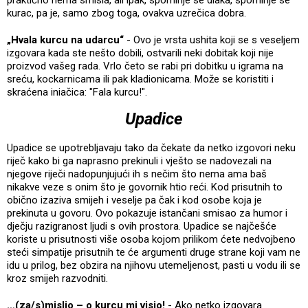
praktično nema smisla, ali ipak, spominje se dlaka, spominje se
kurac, pa je, samo zbog toga, ovakva uzrečica dobra.
„Hvala kurcu na udarcu“
- Ovo je vrsta ushita koji se s veseljem
izgovara kada ste nešto dobili, ostvarili neki dobitak koji nije
proizvod vašeg rada. Vrlo četo se rabi pri dobitku u igrama na
sreću, kockarnicama ili pak kladionicama. Može se koristiti i
skraćena iniačica: "Fala kurcu!".
Upadice
Upadice se upotrebljavaju tako da čekate da netko izgovori neku
riječ kako bi ga naprasno prekinuli i vješto se nadovezali na
njegove riječi nadopunjujući ih s nečim što nema ama baš
nikakve veze s onim što je govornik htio reći. Kod prisutnih to
obično izaziva smijeh i veselje pa čak i kod osobe koja je
prekinuta u govoru. Ovo pokazuje istančani smisao za humor i
dječju razigranost ljudi s ovih prostora. Upadice se najčešće
koriste u prisutnosti više osoba kojom prilikom ćete nedvojbeno
steći simpatije prisutnih te će argumenti druge strane koji vam ne
idu u prilog, bez obzira na njihovu utemeljenost, pasti u vodu ili se
kroz smijeh razvodniti.
…(za/s)mislio – o kurcu mi visio!
- Ako netko izgovara