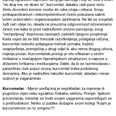
"ne diraj me, ne diram te", kurcomlat, dakako, radi puno veću
štetu dovodeći korisne osobe do ruba očaja i otkaza. Svoju
potkapacitiranost i nekompetentnost često pokušava sakriti
lošim oratorskim i organizacijskim vještinama. Ne libi se svojatati
tuđi rad i ideje no, nikada ne preuzima odgovornost istovremeno
čineći sve kako bi pred nadređenim stvorio percepciju svog
"nemjerljivog" doprinosa nastojeći zadobiti njegovo povjerenje.
Kada osjeti da se bliži trenutak razotkivljenja, polaganja računa,
kurcomlat redovito pribjegava metodi uzmaka, tražeći
unaprjeđenje, premještaj u drugi odjel ili, ako nema drugog izbora,
mijenja posao. Kurcomlatski pristup je vrlo efikasan u većim
tvrtkama s značajnijom hijerarhijskom strukturom, a napose u
državnim tvrtkama i institucijama. Dakle, da bi se razmnožavao i
parazitirao, baš poput virusa, kurcomlat treba podobnog
domaćina. Ako je nadređeni također kurcomlat, skladan i miran
suživot je zagarantiran.
Kurcometar
- Mjerni uređaj koji je neprikladan za mjerenje ili
pogrešno mjeri neku egzaktnu fizikalnu veličinu. Primjer: tijekom
prezentacije, ministar se hvati svojim uspjesima uspoređujući se
s prethodnikom. Netko iz publike došapne svom kolegi "Kojim je
kurcometrom on to izmjerio?!".