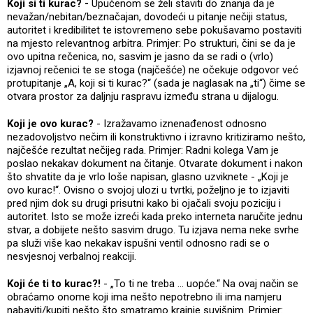
Koji si ti kurac? -
Upućenom se želi staviti do znanja da je
nevažan/nebitan/beznačajan, dovodeći u pitanje nečiji status,
autoritet i kredibilitet te istovremeno sebe pokušavamo postaviti
na mjesto relevantnog arbitra. Primjer: Po strukturi, čini se da je
ovo upitna rečenica, no, sasvim je jasno da se radi o (vrlo)
izjavnoj rečenici te se stoga (najčešće) ne očekuje odgovor već
protupitanje „A, koji si ti kurac?“ (sada je naglasak na „ti“) čime se
otvara prostor za daljnju raspravu između strana u dijalogu.
Koji je ovo kurac?
- Izražavamo iznenađenost odnosno
nezadovoljstvo nečim ili konstruktivno i izravno kritiziramo nešto,
najčešće rezultat nečijeg rada. Primjer: Radni kolega Vam je
poslao nekakav dokument na čitanje. Otvarate dokument i nakon
što shvatite da je vrlo loše napisan, glasno uzviknete - „Koji je
ovo kurac!“. Ovisno o svojoj ulozi u tvrtki, poželjno je to izjaviti
pred njim dok su drugi prisutni kako bi ojačali svoju poziciju i
autoritet. Isto se može izreći kada preko interneta naručite jednu
stvar, a dobijete nešto sasvim drugo. Tu izjava nema neke svrhe
pa služi više kao nekakav ispušni ventil odnosno radi se o
nesvjesnoj verbalnoj reakciji.
Koji će ti to kurac?!
- „To ti ne treba ... uopće.“ Na ovaj način se
obraćamo onome koji ima nešto nepotrebno ili ima namjeru
nabaviti/kupiti nešto što smatramo krajnje suvišnim. Primjer: