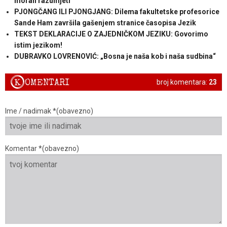
morali razumjeti
PJONGČANG ILI PJONGJANG: Dilema fakultetske profesorice
Sande Ham završila gašenjem stranice časopisa Jezik
TEKST DEKLARACIJE O ZAJEDNIČKOM JEZIKU: Govorimo
istim jezikom!
DUBRAVKO LOVRENOVIĆ: „Bosna je naša kob i naša sudbina“
K
OMENTARI
broj komentara:
23
Ime / nadimak *(obavezno)
Komentar *(obavezno)