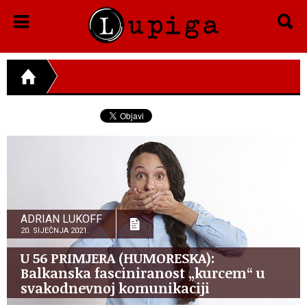
ADRIAN LUKOFF
20. SIJEČNJA 2021.
U 56 PRIMJERA (HUMORESKA):
Balkanska fasciniranost „kurcem“ u
svakodnevnoj komunikaciji