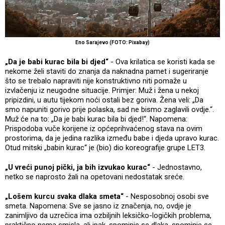
Eno Sarajevo (FOTO: Pixabay)
„Da je babi kurac bila bi djed“
- Ova krilatica se koristi kada se
nekome želi staviti do znanja da naknadna pamet i sugeriranje
što se trebalo napraviti nije konstruktivno niti pomaže u
izvlačenju iz neugodne situacije. Primjer: Muž i žena u nekoj
pripizdini, u autu tijekom noći ostali bez goriva. Žena veli: „Da
smo napuniti gorivo prije polaska, sad ne bismo zaglavili ovdje.“.
Muž će na to: „Da je babi kurac bila bi djed!“. Napomena:
Prispodoba vuče korijene iz općeprihvaćenog stava na ovim
prostorima, da je jedina razlika između babe i djeda upravo kurac.
Otud mitski „babin kurac“ je (bio) dio koreografije grupe LET3.
„U vreći punoj pički, ja bih izvukao kurac“
- Jednostavno,
netko se naprosto žali na opetovani nedostatak sreće.
„Lošem kurcu svaka dlaka smeta“
- Nesposobnoj osobi sve
smeta. Napomena: Sve se jasno iz značenja, no, ovdje je
zanimljivo da uzrečica ima ozbiljnih leksičko-logičkih problema,