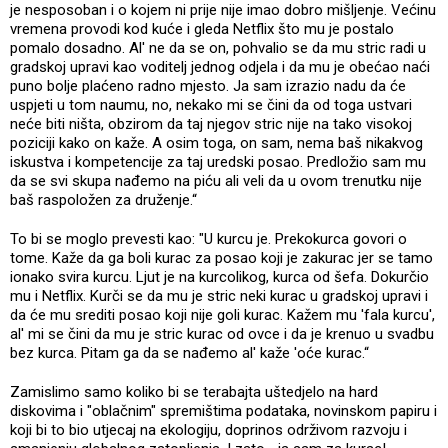
je nesposoban i o kojem ni prije nije imao dobro mišljenje. Većinu
vremena provodi kod kuće i gleda Netflix što mu je postalo
pomalo dosadno. Al' ne da se on, pohvalio se da mu stric radi u
gradskoj upravi kao voditelj jednog odjela i da mu je obećao naći
puno bolje plaćeno radno mjesto. Ja sam izrazio nadu da će
uspjeti u tom naumu, no, nekako mi se čini da od toga ustvari
neće biti ništa, obzirom da taj njegov stric nije na tako visokoj
poziciji kako on kaže. A osim toga, on sam, nema baš nikakvog
iskustva i kompetencije za taj uredski posao. Predložio sam mu
da se svi skupa nađemo na piću ali veli da u ovom trenutku nije
baš raspoložen za druženje.“
To bi se moglo prevesti kao: "U kurcu je. Prekokurca govori o
tome. Kaže da ga boli kurac za posao koji je zakurac jer se tamo
ionako svira kurcu. Ljut je na kurcolikog, kurca od šefa. Dokurčio
mu i Netflix. Kurči se da mu je stric neki kurac u gradskoj upravi i
da će mu srediti posao koji nije goli kurac. Kažem mu 'fala kurcu',
al' mi se čini da mu je stric kurac od ovce i da je krenuo u svadbu
bez kurca. Pitam ga da se nađemo al' kaže 'oće kurac.“
Zamislimo samo koliko bi se terabajta uštedjelo na hard
diskovima i "oblačnim" spremištima podataka, novinskom papiru i
koji bi to bio utjecaj na ekologiju, doprinos održivom razvoju i