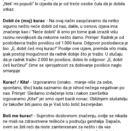
„Nek' mi popuši“ bi izjavila da je od treće osobe čula da je dobila
otkaz.
Dobit će (moj) kurac
- Na ovaj način saopćavamo da netko
sigurno nešto neće dobiti od nas, dakle, u osnovi, izjava ima
značenje kao i "Neće dobiti" ili smo pri tome ipak izrazili višu
razinu nevoljkosti da nekome nešto damo. Primjer: Radnik je od
poslodavca tražio povišicu od 1.000 kuna. Odgovor poslodavca je
bio: „E, dobit ćeš moj kurac!“ Poslije ove izjave, premda vrlo mala,
ipak postoji mogućnost da radnik dobije što je tražio. U slučaju
da je radnik tražio 2.000 kn povišice, dobio bi odgovor: „E, dobit
ćeš kurčinu!“ čime se vjerojatnost za dobivanje povišice naglo
smanjuje.
Kurac! / Kita!
- Izgovaramo (onako... manje-više za sebe,
spontano, tiho) kada saznamo da je ishod nečega negativan po
nas. Primjer: Gledamo izvlačenje lota i nakon završetka
izgovaramo „Kita!“ jer smo opet bacili novac. Obližnjem slušatelju
će također biti jasno da je Vaš loto listić bezvrijedan.
Boli me kurac!
- Suprotno doslovnom značenju, ovdje se nikada
ne misli na zdravstvene teškoće u području genitalija. Dapače,
ovim se želi reći da niste zainteresirani za nešto i da vas