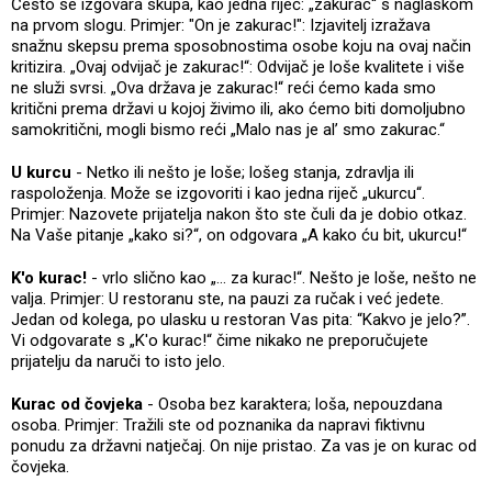
Često se izgovara skupa, kao jedna riječ: „zakurac“ s naglaskom
na prvom slogu. Primjer: "On je zakurac!": Izjavitelj izražava
snažnu skepsu prema sposobnostima osobe koju na ovaj način
kritizira. „Ovaj odvijač je zakurac!“: Odvijač je loše kvalitete i više
ne služi svrsi. „Ova država je zakurac!“ reći ćemo kada smo
kritični prema državi u kojoj živimo ili, ako ćemo biti domoljubno
samokritični, mogli bismo reći „Malo nas je al’ smo zakurac.“
U kurcu
- Netko ili nešto je loše; lošeg stanja, zdravlja ili
raspoloženja. Može se izgovoriti i kao jedna riječ „ukurcu“.
Primjer: Nazovete prijatelja nakon što ste čuli da je dobio otkaz.
Na Vaše pitanje „kako si?“, on odgovara „A kako ću bit, ukurcu!“
K'o kurac!
- vrlo slično kao „… za kurac!“. Nešto je loše, nešto ne
valja. Primjer: U restoranu ste, na pauzi za ručak i već jedete.
Jedan od kolega, po ulasku u restoran Vas pita: “Kakvo je jelo?”.
Vi odgovarate s „K'o kurac!“ čime nikako ne preporučujete
prijatelju da naruči to isto jelo.
Kurac od čovjeka
- Osoba bez karaktera; loša, nepouzdana
osoba. Primjer: Tražili ste od poznanika da napravi fiktivnu
ponudu za državni natječaj. On nije pristao. Za vas je on kurac od
čovjeka.