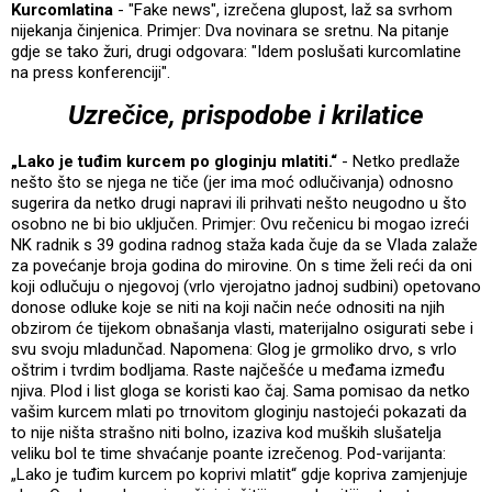
Kurcomlatina
- "Fake news", izrečena glupost, laž sa svrhom
nijekanja činjenica. Primjer: Dva novinara se sretnu. Na pitanje
gdje se tako žuri, drugi odgovara: "Idem poslušati kurcomlatine
na press konferenciji".
Uzrečice, prispodobe i krilatice
„Lako je tuđim kurcem po gloginju mlatiti.“
- Netko predlaže
nešto što se njega ne tiče (jer ima moć odlučivanja) odnosno
sugerira da netko drugi napravi ili prihvati nešto neugodno u što
osobno ne bi bio uključen. Primjer: Ovu rečenicu bi mogao izreći
NK radnik s 39 godina radnog staža kada čuje da se Vlada zalaže
za povećanje broja godina do mirovine. On s time želi reći da oni
koji odlučuju o njegovoj (vrlo vjerojatno jadnoj sudbini) opetovano
donose odluke koje se niti na koji način neće odnositi na njih
obzirom će tijekom obnašanja vlasti, materijalno osigurati sebe i
svu svoju mladunčad. Napomena: Glog je grmoliko drvo, s vrlo
oštrim i tvrdim bodljama. Raste najčešće u međama između
njiva. Plod i list gloga se koristi kao čaj. Sama pomisao da netko
vašim kurcem mlati po trnovitom gloginju nastojeći pokazati da
to nije ništa strašno niti bolno, izaziva kod muških slušatelja
veliku bol te time shvaćanje poante izrečenog. Pod-varijanta:
„Lako je tuđim kurcem po koprivi mlatit“ gdje kopriva zamjenjuje