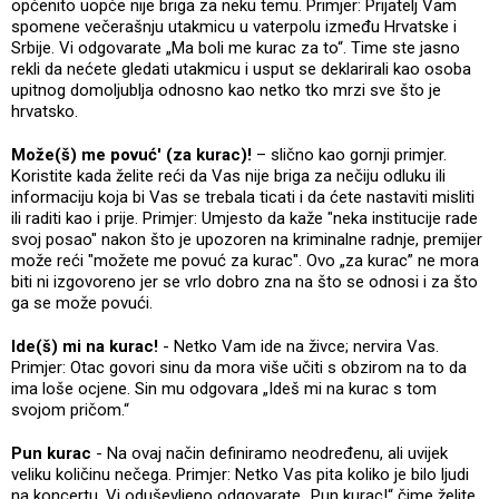
općenito uopće nije briga za neku temu. Primjer: Prijatelj Vam
spomene večerašnju utakmicu u vaterpolu između Hrvatske i
Srbije. Vi odgovarate „Ma boli me kurac za to“. Time ste jasno
rekli da nećete gledati utakmicu i usput se deklarirali kao osoba
upitnog domoljublja odnosno kao netko tko mrzi sve što je
hrvatsko.
Može(š) me povuć' (za kurac)!
– slično kao gornji primjer.
Koristite kada želite reći da Vas nije briga za nečiju odluku ili
informaciju koja bi Vas se trebala ticati i da ćete nastaviti misliti
ili raditi kao i prije. Primjer: Umjesto da kaže "neka institucije rade
svoj posao" nakon što je upozoren na kriminalne radnje, premijer
može reći "možete me povuć za kurac". Ovo „za kurac” ne mora
biti ni izgovoreno jer se vrlo dobro zna na što se odnosi i za što
ga se može povući.
Ide(š) mi na kurac!
- Netko Vam ide na živce; nervira Vas.
Primjer: Otac govori sinu da mora više učiti s obzirom na to da
ima loše ocjene. Sin mu odgovara „Ideš mi na kurac s tom
svojom pričom.“
Pun kurac
- Na ovaj način definiramo neodređenu, ali uvijek
veliku količinu nečega. Primjer: Netko Vas pita koliko je bilo ljudi
na koncertu. Vi oduševljeno odgovarate „Pun kurac!“ čime želite