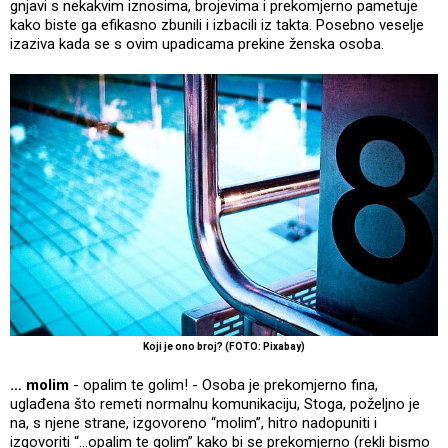
gnjavi s nekakvim iznosima, brojevima i prekomjerno pametuje
kako biste ga efikasno zbunili i izbacili iz takta. Posebno veselje
izaziva kada se s ovim upadicama prekine ženska osoba.
Koji je ono broj? (FOTO: Pixabay)
… molim
- opalim te golim! - Osoba je prekomjerno fina,
uglađena što remeti normalnu komunikaciju, Stoga, poželjno je
na, s njene strane, izgovoreno “molim”, hitro nadopuniti i
izgovoriti “…opalim te golim” kako bi se prekomjerno (rekli bismo