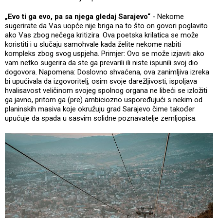
„Evo ti ga evo, pa sa njega gledaj Sarajevo“
- Nekome
sugerirate da Vas uopće nije briga na to što on govori poglavito
ako Vas zbog nečega kritizira. Ova poetska krilatica se može
koristiti i u slučaju samohvale kada želite nekome nabiti
kompleks zbog svog uspjeha. Primjer: Ovo se može izjaviti ako
vam netko sugerira da ste ga prevarili ili niste ispunili svoj dio
dogovora. Napomena: Doslovno shvaćena, ova zanimljiva izreka
bi upućivala da izgovoritelj, osim svoje darežljivosti, ispoljava
hvalisavost veličinom svojeg spolnog organa ne libeći se izložiti
ga javno, pritom ga (pre) ambiciozno uspoređujući s nekim od
planinskih masiva koje okružuju grad Sarajevo čime također
upućuje da spada u sasvim solidne poznavatelje zemljopisa.