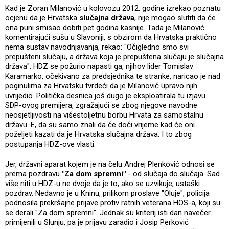
Kad je Zoran Milanović u kolovozu 2012. godine izrekao poznatu
ocjenu da je Hrvatska
slučajna država
, nije mogao slutiti da će
ona puni smisao dobiti pet godina kasnije. Tada je Milanović
komentirajući sušu u Slavoniji, s obzirom da Hrvatska praktično
nema sustav navodnjavanja, rekao: "Očigledno smo svi
prepušteni slučaju, a država koja je prepuštena slučaju je slučajna
država". HDZ se požurio napasti ga, njihov lider Tomislav
Karamarko, očekivano za predsjednika te stranke, naricao je nad
poginulima za Hrvatsku tvrdeći da je Milanović upravo njih
uvrijedio. Politička desnica još dugo je eksploatirala tu izjavu
SDP-ovog premijera, zgražajući se zbog njegove navodne
neosjetljivosti na višestoljetnu borbu Hrvata za samostalnu
državu. E, da su samo znali da će doći vrijeme kad će oni
poželjeti kazati da je Hrvatska slučajna država. I to zbog
postupanja HDZ-ove vlasti.
Jer, državni aparat kojem je na čelu Andrej Plenković odnosi se
prema pozdravu
"Za dom spremni"
- od slučaja do slučaja. Sad
više niti u HDZ-u ne dvoje da je to, ako se uzvikuje, ustaški
pozdrav. Nedavno je u Kninu, prilikom proslave "Oluje", policija
podnosila prekršajne prijave protiv ratnih veterana HOS-a, koji su
se derali "Za dom spremni". Jednak su kriterij isti dan navečer
primijenili u Slunju, pa je prijavu zaradio i Josip Perković