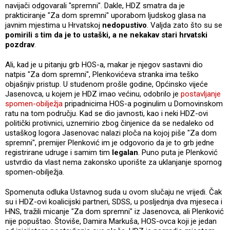
navijači odgovarali "spremni". Dakle, HDZ smatra da je
prakticiranje "Za dom spremni" uporabom ljudskog glasa na
javnim mjestima u Hrvatskoj
nedopustivo
. Valjda zato što su se
pomirili s tim da je to ustaški, a ne nekakav stari hrvatski
pozdrav
.
Ali, kad je u pitanju grb HOS-a, makar je njegov sastavni dio
natpis "Za dom spremni", Plenkovićeva stranka ima teško
objašnjiv pristup. U studenom prošle godine, Općinsko vijeće
Jasenovca, u kojem je HDZ imao većinu, odobrilo je
postavljanje
spomen-obilježja
pripadnicima HOS-a poginulim u Domovinskom
ratu na tom području. Kad se dio javnosti, kao i neki HDZ-ovi
politički protivnici, uznemirio zbog činjenice da se nedaleko od
ustaškog logora Jasenovac nalazi ploča na kojoj piše "Za dom
spremni", premijer Plenković im je odgovorio da je to grb jedne
registrirane udruge i samim tim
legalan
. Puno puta je Plenković
ustvrdio da vlast nema zakonsko uporište za uklanjanje spornog
spomen-obilježja.
Spomenuta odluka Ustavnog suda u ovom slučaju ne vrijedi. Čak
su i HDZ-ovi koalicijski partneri, SDSS, u posljednja dva mjeseca i
HNS, tražili micanje "Za dom spremni" iz Jasenovca, ali Plenković
nije popuštao. Štoviše, Damira Markuša, HOS-ovca koji je jedan