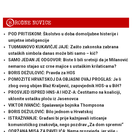
S
RODNE NOVICE
POD PRITISKOM: Školstvo u doba domoljubne histerije i
umjetne inteligencije
TUĐMANOVO KUKAVIČJE JAJE: Zašto zakonska zabrana
ustaških simbola danas može biti samo – kič?
SAMO JEDAN JE ODGOVOR: Biste li bili sretniji da je Milanović
nemarno stajao uz crne majice s ustaškim krilaticama?
BORIS DEŽULOVIĆ: Pravda za HOS
POMOZITE HRVATSKOJ DA OBJASNI OVAJ PROGLAS: Je li
zbog ovog ubijen Blaž Kraljević, zapovjednik HOS-a u BiH?
PROSVJED ISPRED HNS-A I HDZ-A: Čestitamo na koaliciji,
uklonite ustašku ploču iz Jasenovca
VIKTOR IVANČIĆ: Spašavanje bojnika Thompsona
BORIS DEŽULOVIĆ: Bilo jednom u Hrvatskoj
ISTRAŽIVANJE: Građani bi prije kažnjavali isticanje
komunističkog znakovlja, nego pozdrav „Za dom spremni“
ODRŽANA MISA ZA PAVELIĆA: Nema prosvjeda, jer više -