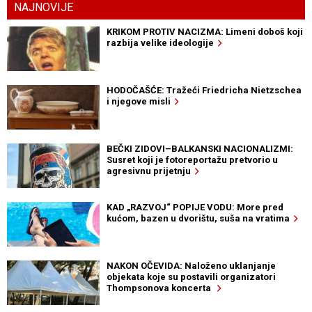
NAJNOVIJE
KRIKOM PROTIV NACIZMA: Limeni doboš koji
razbija velike ideologije
HODOČAŠĆE: Tražeći Friedricha Nietzschea
i njegove misli
BEČKI ZIDOVI–BALKANSKI NACIONALIZMI:
Susret koji je fotoreportažu pretvorio u
agresivnu prijetnju
KAD „RAZVOJ“ POPIJE VODU: More pred
kućom, bazen u dvorištu, suša na vratima
NAKON OČEVIDA: Naloženo uklanjanje
objekata koje su postavili organizatori
Thompsonova koncerta