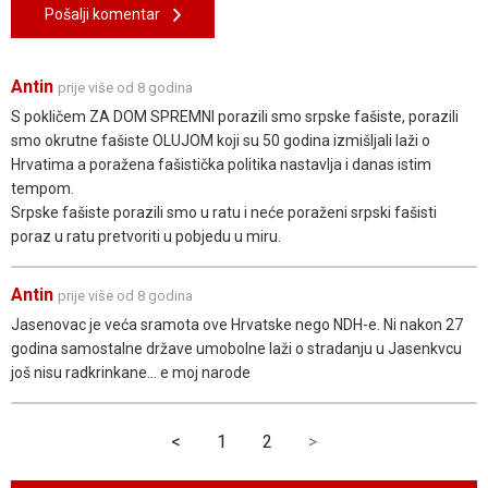
Pošalji komentar
Antin
prije više od 8 godina
S pokličem ZA DOM SPREMNI porazili smo srpske fašiste, porazili
smo okrutne fašiste OLUJOM koji su 50 godina izmišljali laži o
Hrvatima a poražena fašistička politika nastavlja i danas istim
tempom.
Srpske fašiste porazili smo u ratu i neće poraženi srpski fašisti
poraz u ratu pretvoriti u pobjedu u miru.
Antin
prije više od 8 godina
Jasenovac je veća sramota ove Hrvatske nego NDH-e. Ni nakon 27
godina samostalne države umobolne laži o stradanju u Jasenkvcu
još nisu radkrinkane... e moj narode
<
1
2
>