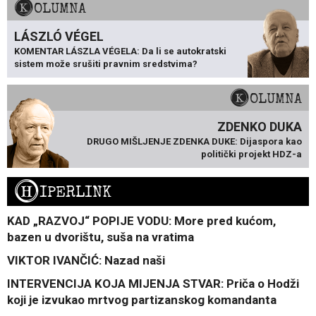
KOLUMNA
LÁSZLÓ VÉGEL
KOMENTAR LÁSZLA VÉGELA: Da li se autokratski
sistem može srušiti pravnim sredstvima?
KOLUMNA
ZDENKO DUKA
DRUGO MIŠLJENJE ZDENKA DUKE: Dijaspora kao
politički projekt HDZ-a
H
IPERLINK
KAD „RAZVOJ“ POPIJE VODU: More pred kućom,
bazen u dvorištu, suša na vratima
VIKTOR IVANČIĆ: Nazad naši
INTERVENCIJA KOJA MIJENJA STVAR: Priča o Hodži
koji je izvukao mrtvog partizanskog komandanta