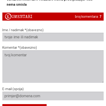
nema smisla
K
OMENTARI
broj komentara:
7
Ime / nadimak *(obavezno)
Komentar *(obavezno)
E-mail (opcija)