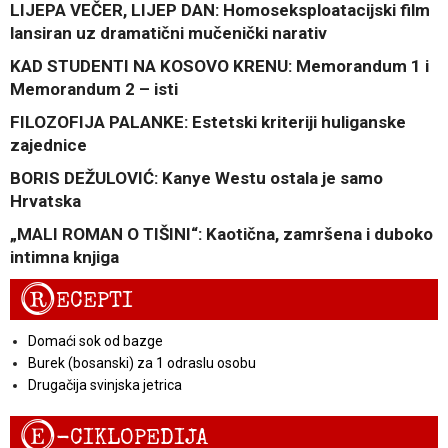
LIJEPA VEČER, LIJEP DAN: Homoseksploatacijski film
lansiran uz dramatični mučenički narativ
KAD STUDENTI NA KOSOVO KRENU: Memorandum 1 i
Memorandum 2 – isti
FILOZOFIJA PALANKE: Estetski kriteriji huliganske
zajednice
BORIS DEŽULOVIĆ: Kanye Westu ostala je samo
Hrvatska
„MALI ROMAN O TIŠINI“: Kaotična, zamršena i duboko
intimna knjiga
R
ECEPTI
Domaći sok od bazge
Burek (bosanski) za 1 odraslu osobu
Drugačija svinjska jetrica
E
-CIKLOPEDIJA