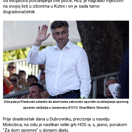
od inicijatora postavljanja ove ploče, HDZ je nagradio mjestom
na svojoj listi u izborima u Kutini i on je sada tamo
dogradonačelnik.
Više puta je Plenković ustvrdio da vlast nema zakonsko uporište za uklanjanje spornog
spomen-obilježja u Jasenovcu (FOTO: Hina/Mario Strmotić)
Prije dvadesetak dana u Dubrovniku, preciznije u naselju
Mokošica, na zidu je naslikan veliki grb HOS-a, s, jasno, porukom
"Za dom spremni" u donjem dijelu.