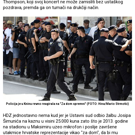
Thompson, koji svoj koncert ne može zamisliti bez ustaškog
pozdrava, premda ga on tumači na drukčiji način.
Policija je u Kninu revno reagirala na "Za dom spremni" (FOTO: Hina/Mario Strmotić)
HDZ jednostavno nema kud jer je Ustavni sud odbio žalbu Josipa
Šimunića na kaznu u visini 25.000 kuna zato što je 2013. godine
na stadionu u Maksimiru uzeo mikrofon i poslije završene
utakmice hrvatske reprezentacije vikao "za dom", da bi mu