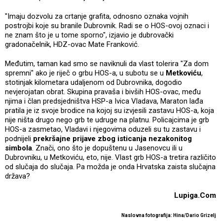
"Imaju dozvolu za crtanje grafita, odnosno oznaka vojnih
postrojbi koje su branile Dubrovnik. Radi se o HOS-ovoj oznaci i
ne znam što je u tome sporno", izjavio je dubrovački
gradonačelnik, HDZ-ovac Mate Franković.
Međutim, taman kad smo se naviknuli da vlast tolerira "Za dom
spremni" ako je riječ o grbu HOS-a, u subotu se u
Metkoviću
,
stotinjak kilometara udaljenom od Dubrovnika, dogodio
nevjerojatan obrat. Skupina pravaša i bivših HOS-ovac, među
njima i član predsjedništva HSP-a Ivica Vladava, Maraton lađa
pratila je iz svoje brodice na kojoj su izvjesili zastavu HOS-a, koja
nije ništa drugo nego grb te udruge na platnu. Policajcima je grb
HOS-a zasmetao, Vladavi i njegovima oduzeli su tu zastavu i
podnijeli
prekršajne prijave zbog isticanja nezakonitog
simbola
. Znači, ono što je dopuštenu u Jasenovcu ili u
Dubrovniku, u Metkoviću, eto, nije. Vlast grb HOS-a tretira različito
od slučaja do slučaja. Pa možda je onda Hrvatska zaista slučajna
država?
Lupiga.Com
Naslovna fotografija: Hina/Dario Grizelj