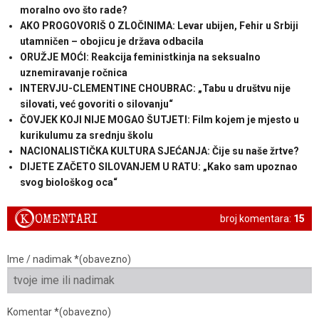
moralno ovo što rade?
AKO PROGOVORIŠ O ZLOČINIMA: Levar ubijen, Fehir u Srbiji
utamničen – obojicu je država odbacila
ORUŽJE MOĆI: Reakcija feministkinja na seksualno
uznemiravanje ročnica
INTERVJU-CLEMENTINE CHOUBRAC: „Tabu u društvu nije
silovati, već govoriti o silovanju“
ČOVJEK KOJI NIJE MOGAO ŠUTJETI: Film kojem je mjesto u
kurikulumu za srednju školu
NACIONALISTIČKA KULTURA SJEĆANJA: Čije su naše žrtve?
DIJETE ZAČETO SILOVANJEM U RATU: „Kako sam upoznao
svog biološkog oca“
K
OMENTARI
broj komentara:
15
Ime / nadimak *(obavezno)
Komentar *(obavezno)