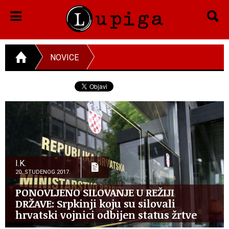
NOVICE
I.K.
20. STUDENOG 2017.
PONOVLJENO SILOVANJE U REŽIJI
DRŽAVE: Srpkinji koju su silovali
hrvatski vojnici odbijen status žrtve