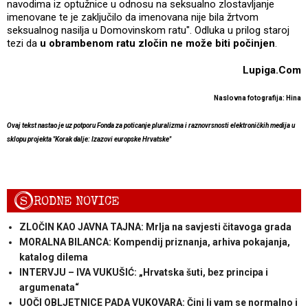
navodima iz optužnice u odnosu na seksualno zlostavljanje
imenovane te je zaključilo da imenovana nije bila žrtvom
seksualnog nasilja u Domovinskom ratu". Odluka u prilog staroj
tezi da
u obrambenom ratu zločin ne može biti počinjen
.
Lupiga.Com
Naslovna fotografija: Hina
Ovaj tekst nastao je uz potporu Fonda za poticanje pluralizma i raznovrsnosti elektroničkih medija u
sklopu projekta "Korak dalje: Izazovi europske Hrvatske"
S
RODNE NOVICE
ZLOČIN KAO JAVNA TAJNA: Mrlja na savjesti čitavoga grada
MORALNA BILANCA: Kompendij priznanja, arhiva pokajanja,
katalog dilema
INTERVJU – IVA VUKUŠIĆ: „Hrvatska šuti, bez principa i
argumenata“
UOČI OBLJETNICE PADA VUKOVARA: Čini li vam se normalno i