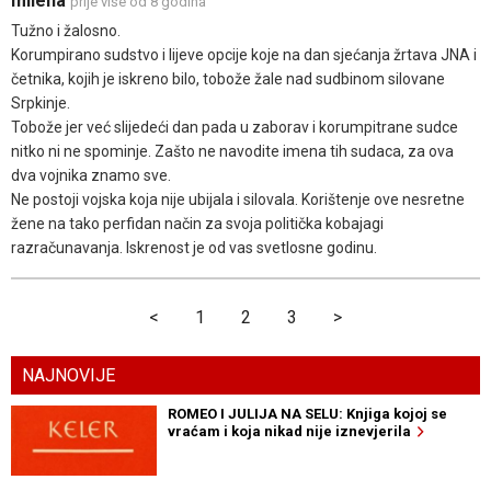
milena
prije više od 8 godina
Tužno i žalosno.
Korumpirano sudstvo i lijeve opcije koje na dan sjećanja žrtava JNA i
četnika, kojih je iskreno bilo, tobože žale nad sudbinom silovane
Srpkinje.
Tobože jer već slijedeći dan pada u zaborav i korumpitrane sudce
nitko ni ne spominje. Zašto ne navodite imena tih sudaca, za ova
dva vojnika znamo sve.
Ne postoji vojska koja nije ubijala i silovala. Korištenje ove nesretne
žene na tako perfidan način za svoja politička kobajagi
razračunavanja. Iskrenost je od vas svetlosne godinu.
<
1
2
3
>
NAJNOVIJE
ROMEO I JULIJA NA SELU: Knjiga kojoj se
vraćam i koja nikad nije iznevjerila