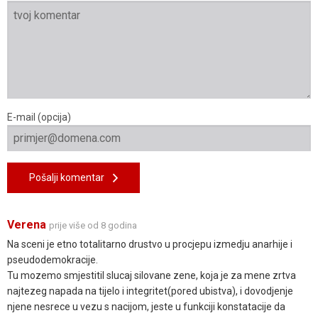
E-mail (opcija)
Pošalji komentar
Verena
prije više od 8 godina
Na sceni je etno totalitarno drustvo u procjepu izmedju anarhije i
pseudodemokracije.
Tu mozemo smjestitil slucaj silovane zene, koja je za mene zrtva
najtezeg napada na tijelo i integritet(pored ubistva), i dovodjenje
njene nesrece u vezu s nacijom, jeste u funkciji konstatacije da