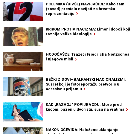
POLEMIKA (BIVŠE) NAVIJAČICE: Kako sam
(zasad) prestala navijati za hrvatsku
reprezentaciju
KRIKOM PROTIV NACIZMA: Limeni doboš koji
razbija velike ideologije
HODOČAŠĆE: Tražeći Friedricha Nietzschea
i njegove misli
BEČKI ZIDOVI–BALKANSKI NACIONALIZMI:
Susret koji je fotoreportažu pretvorio u
agresivnu prijetnju
KAD „RAZVOJ“ POPIJE VODU: More pred
kućom, bazen u dvorištu, suša na vratima
NAKON OČEVIDA: Naloženo uklanjanje