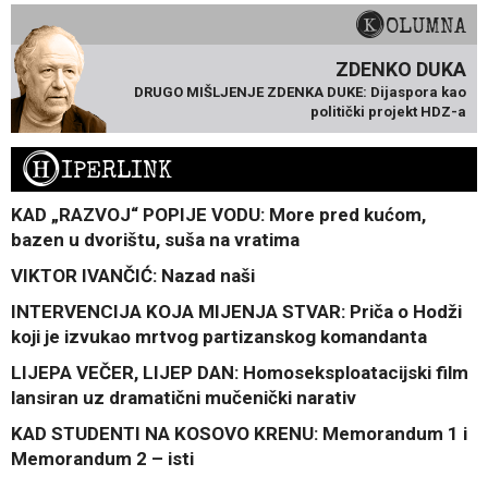
KOLUMNA
ZDENKO DUKA
DRUGO MIŠLJENJE ZDENKA DUKE: Dijaspora kao
politički projekt HDZ-a
H
IPERLINK
KAD „RAZVOJ“ POPIJE VODU: More pred kućom,
bazen u dvorištu, suša na vratima
VIKTOR IVANČIĆ: Nazad naši
INTERVENCIJA KOJA MIJENJA STVAR: Priča o Hodži
koji je izvukao mrtvog partizanskog komandanta
LIJEPA VEČER, LIJEP DAN: Homoseksploatacijski film
lansiran uz dramatični mučenički narativ
KAD STUDENTI NA KOSOVO KRENU: Memorandum 1 i
Memorandum 2 – isti