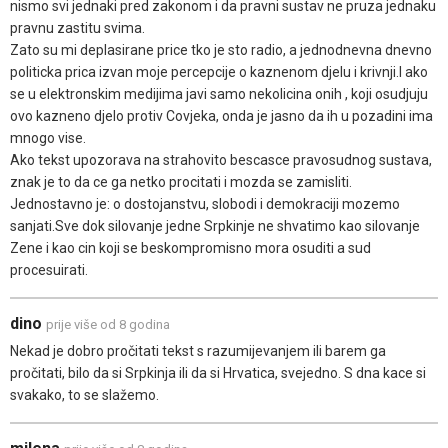
nismo svi jednaki pred zakonom i da pravni sustav ne pruza jednaku
pravnu zastitu svima.
Zato su mi deplasirane price tko je sto radio, a jednodnevna dnevno
politicka prica izvan moje percepcije o kaznenom djelu i krivnji.I ako
se u elektronskim medijima javi samo nekolicina onih , koji osudjuju
ovo kazneno djelo protiv Covjeka, onda je jasno da ih u pozadini ima
mnogo vise.
Ako tekst upozorava na strahovito bescasce pravosudnog sustava,
znak je to da ce ga netko procitati i mozda se zamisliti.
Jednostavno je: o dostojanstvu, slobodi i demokraciji mozemo
sanjati.Sve dok silovanje jedne Srpkinje ne shvatimo kao silovanje
Zene i kao cin koji se beskompromisno mora osuditi a sud
procesuirati.
dino
prije više od 8 godina
Nekad je dobro pročitati tekst s razumijevanjem ili barem ga
pročitati, bilo da si Srpkinja ili da si Hrvatica, svejedno. S dna kace si
svakako, to se slažemo.