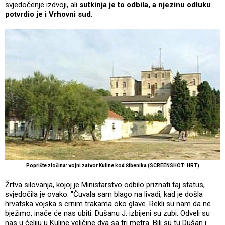
svjedočenje izdvoji, ali
sutkinja je to odbila, a njezinu odluku
potvrdio je i Vrhovni sud
.
Poprište zločina: vojni zatvor Kuline kod Šibenika (SCREENSHOT: HRT)
Žrtva silovanja, kojoj je Ministarstvo odbilo priznati taj status,
svjedočila je ovako: "Čuvala sam blago na livadi, kad je došla
hrvatska vojska s crnim trakama oko glave. Rekli su nam da ne
bježimo, inače će nas ubiti. Dušanu J. izbijeni su zubi. Odveli su
nas u ćeliju u Kuline veličine dva sa tri metra. Bili su tu Dušan i