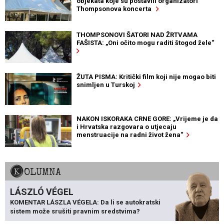
objekata koje su postavili organizatori
Thompsonova koncerta
THOMPSONOVI ŠATORI NAD ŽRTVAMA
FAŠISTA: „Oni očito mogu raditi štogod žele“
ŽUTA PISMA: Kritički film koji nije mogao biti
snimljen u Turskoj
NAKON ISKORAKA CRNE GORE: „Vrijeme je da
i Hrvatska razgovara o utjecaju
menstruacije na radni život žena“
KOLUMNA
LÁSZLÓ VÉGEL
KOMENTAR LÁSZLA VÉGELA: Da li se autokratski
sistem može srušiti pravnim sredstvima?