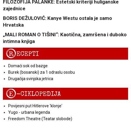
FILOZOFIJA PALANKE: Estetski kriteriji huliganske
zajednice
BORIS DEŽULOVIĆ: Kanye Westu ostala je samo
Hrvatska
„MALI ROMAN O TIŠINI“: Kaotična, zamršena i duboko
intimna knjiga
R
ECEPTI
Domaći sok od bazge
Burek (bosanski) za 1 odraslu osobu
Drugačija svinjska jetrica
E
-CIKLOPEDIJA
Povijesni put Hitlerove 'klonje'
Yugo - urbana legenda
Freedom Theatre (Teatar slobode)