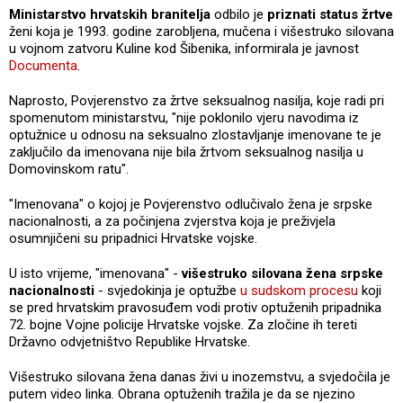
Ministarstvo hrvatskih branitelja
odbilo je
priznati status žrtve
ženi koja je 1993. godine zarobljena, mučena i višestruko silovana
u vojnom zatvoru Kuline kod Šibenika, informirala je javnost
Documenta
.
Naprosto, Povjerenstvo za žrtve seksualnog nasilja, koje radi pri
spomenutom ministarstvu, "nije poklonilo vjeru navodima iz
optužnice u odnosu na seksualno zlostavljanje imenovane te je
zaključilo da imenovana nije bila žrtvom seksualnog nasilja u
Domovinskom ratu".
"Imenovana" o kojoj je Povjerenstvo odlučivalo žena je srpske
nacionalnosti, a za počinjena zvjerstva koja je preživjela
osumnjičeni su pripadnici Hrvatske vojske.
U isto vrijeme, "imenovana" -
višestruko silovana žena srpske
nacionalnosti
- svjedokinja je optužbe
u sudskom procesu
koji
se pred hrvatskim pravosuđem vodi protiv optuženih pripadnika
72. bojne Vojne policije Hrvatske vojske. Za zločine ih tereti
Državno odvjetništvo Republike Hrvatske.
Višestruko silovana žena danas živi u inozemstvu, a svjedočila je
putem video linka. Obrana optuženih tražila je da se njezino