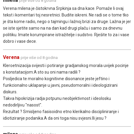
milena
prije više od 8 godina
Verena milena je čistokrvna Srpkinja sa dna kace. Pomaže li ovaj
tekst i komentari toj nesretnici. Budite iskreni. Ne radi se o tome tko
je šta kome radio, nego o tajmingu i lažnoj brizi za druge. Lažna je jer
se iste sjetite samo na na dan kad drugi plaču i samo za dnevnu
politiku. Imate korumpirane istražitelje i sudstvo. Rješite to za i vase
dobro i vase dece.
Verena
prije više od 8 godina
Kleroetnizacija svijesti i potiranje gradjanskog morala uvijek pocinje
s konstatacijom:A sto su oni nama radili ?
Posljedica te moralno kognitivne disonance jeste jeftino i
funkcionalno uklapanje u javni, pseudomoralni i ideologizirani
diskurs.
Takva hipokrizija radja potpunu neobjektivnost i ideolosku
nedodirljivu "nasost".
Rezultat ? Smisljeno fasisoidno etno klerikalno discipliniranje i
idiotiziranje podanika.A da oni toga nisu svjesni.Ili jesu ?