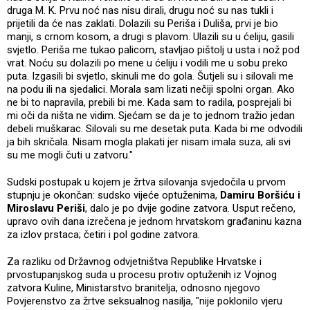
druga M. K. Prvu noć nas nisu dirali, drugu noć su nas tukli i
prijetili da će nas zaklati. Dolazili su Periša i Duliša, prvi je bio
manji, s crnom kosom, a drugi s plavom. Ulazili su u ćeliju, gasili
svjetlo. Periša me tukao palicom, stavljao pištolj u usta i nož pod
vrat. Noću su dolazili po mene u ćeliju i vodili me u sobu preko
puta. Izgasili bi svjetlo, skinuli me do gola. Šutjeli su i silovali me
na podu ili na sjedalici. Morala sam lizati nečiji spolni organ. Ako
ne bi to napravila, prebili bi me. Kada sam to radila, posprejali bi
mi oči da ništa ne vidim. Sjećam se da je to jednom tražio jedan
debeli muškarac. Silovali su me desetak puta. Kada bi me odvodili
ja bih skričala. Nisam mogla plakati jer nisam imala suza, ali svi
su me mogli čuti u zatvoru."
Sudski postupak u kojem je žrtva silovanja svjedočila u prvom
stupnju je okončan: sudsko vijeće optuženima,
Damiru Boršiću i
Miroslavu Periši
, dalo je po dvije godine zatvora. Usput rečeno,
upravo ovih dana izrečena je jednom hrvatskom građaninu kazna
za izlov prstaca; četiri i pol godine zatvora.
Za razliku od Državnog odvjetništva Republike Hrvatske i
prvostupanjskog suda u procesu protiv optuženih iz Vojnog
zatvora Kuline, Ministarstvo branitelja, odnosno njegovo
Povjerenstvo za žrtve seksualnog nasilja, "nije poklonilo vjeru