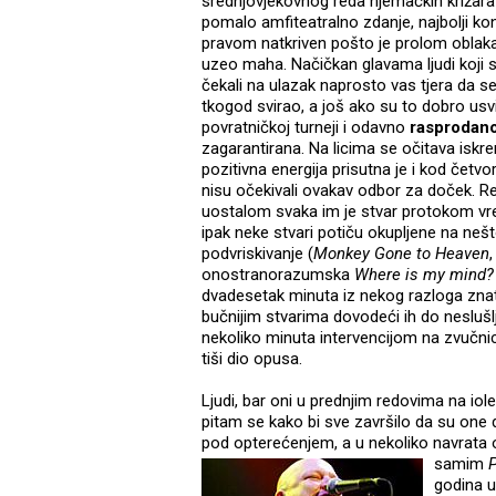
srednjovjekovnog reda njemačkih križara 
pomalo amfiteatralno zdanje, najbolji k
pravom natkriven pošto je prolom oblak
uzeo maha. Načičkan glavama ljudi koji 
čekali na ulazak naprosto vas tjera da 
tkogod svirao, a još ako su to dobro usv
povratničkoj turneji i odavno
rasprodan
zagarantirana. Na licima se očitava iskre
pozitivna energija prisutna je i kod četvo
nisu očekivali ovakav odbor za doček. Red
uostalom svaka im je stvar protokom vre
ipak neke stvari potiču okupljene na nešt
podvriskivanje (
Monkey Gone to Heaven
onostranorazumska
Where is my mind?
dvadesetak minuta iz nekog razloga zn
bučnijim stvarima dovodeći ih do neslušlji
nekoliko minuta intervencijom na zvučni
tiši dio opusa.
Ljudi, bar oni u prednjim redovima na io
pitam se kako bi sve završilo da su one 
pod opterećenjem, a u nekoliko navrata op
samim
godina u