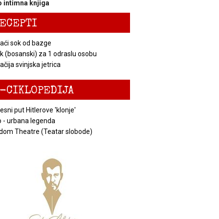
 intimna knjiga
ECEPTI
ći sok od bazge
k (bosanski) za 1 odraslu osobu
čija svinjska jetrica
-CIKLOPEDIJA
esni put Hitlerove 'klonje'
 - urbana legenda
dom Theatre (Teatar slobode)