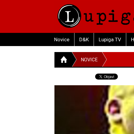
Novice
D&K
Lupiga TV
H
NOVICE