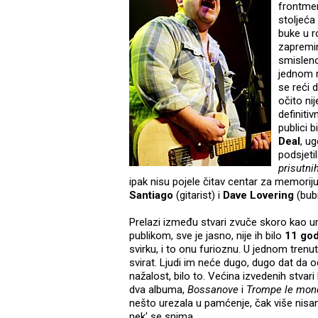
frontmen
stoljeća
buke u r
zapremin
smisleno
jednom r
se reći 
očito ni
definiti
publici 
Deal
, u
podsjeti
prisutnih
ipak nisu pojele čitav centar za memorij
Santiago
(gitarist) i
Dave Lovering
(bubn
Prelazi između stvari zvuče skoro kao um
publikom, sve je jasno, nije ih bilo
11 god
svirku, i to onu furioznu. U jednom trenu
svirat. Ljudi im neće dugo, dugo dat da od
nažalost, bilo to. Većina izvedenih stvari 
dva albuma,
Bossanove
i
Trompe le mon
nešto urezala u pamćenje, čak više nisam 
nek' se snima ...