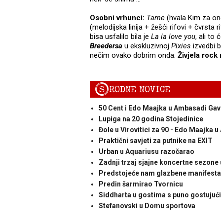
Osobni vrhunci:
Tame
(hvala Kim za one
(melodijska linija + žešći rifovi + čvrsta
bisa usfalilo bila je
La la love you
, ali to
Breedersa
u ekskluzivnoj
Pixies
izvedbi b
nečim ovako dobrim onda:
Živjela rock 
S
RODNE NOVICE
50 Cent i Edo Maajka u Ambasadi Gavi
Lupiga na 20 godina Stojedinice
Đole u Virovitici za 90 - Edo Maajka u
Praktični savjeti za putnike na EXIT
Urban u Aquariusu razočarao
Zadnji trzaj sjajne koncertne sezone
Predstojeće nam glazbene manifesta
Predin šarmirao Tvornicu
Siddharta u gostima s puno gostujući
Stefanovski u Domu sportova