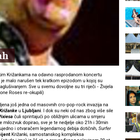
ah
janskim Križankama na odavno rasprodanom koncertu
oji je malo narušen tek kratkom epizodom u kojoj su
glušivanjem. Sve u svemu dovoljne su tri riječi - Živjela
tone Roses re-okupili)
jena još jedna od masovnih cro-pop-rock invazija na
Križanke
u
Ljubljani
. I dok su neki od nas zbog više sile
Pixiesa
čuli sprintajući po obližnjim ulicama u smjeru
e milozvuk dopirao, sve je te nedjelje oko 21h i 30min
 ujedno i otvaračem legendarnog debija dotičnih,
Surfer
ijent
Križanki, samostanskog kompleksa