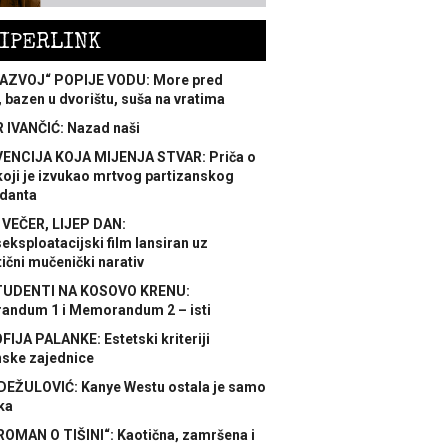
IPERLINK
AZVOJ“ POPIJE VODU: More pred
 bazen u dvorištu, suša na vratima
 IVANČIĆ: Nazad naši
ENCIJA KOJA MIJENJA STVAR: Priča o
koji je izvukao mrtvog partizanskog
danta
 VEČER, LIJEP DAN:
ksploatacijski film lansiran uz
ični mučenički narativ
TUDENTI NA KOSOVO KRENU:
ndum 1 i Memorandum 2 – isti
FIJA PALANKE: Estetski kriteriji
nske zajednice
DEŽULOVIĆ: Kanye Westu ostala je samo
ka
ROMAN O TIŠINI“: Kaotična, zamršena i