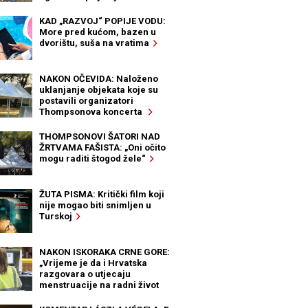
KAD „RAZVOJ“ POPIJE VODU:
More pred kućom, bazen u
dvorištu, suša na vratima
NAKON OČEVIDA: Naloženo
uklanjanje objekata koje su
postavili organizatori
Thompsonova koncerta
THOMPSONOVI ŠATORI NAD
ŽRTVAMA FAŠISTA: „Oni očito
mogu raditi štogod žele“
ŽUTA PISMA: Kritički film koji
nije mogao biti snimljen u
Turskoj
NAKON ISKORAKA CRNE GORE:
„Vrijeme je da i Hrvatska
razgovara o utjecaju
menstruacije na radni život
žena“