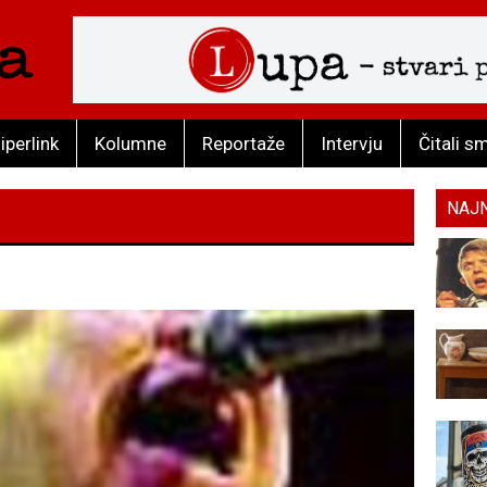
iperlink
Kolumne
Reportaže
Intervju
Čitali s
NAJ