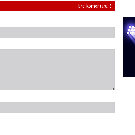
broj komentara:
3