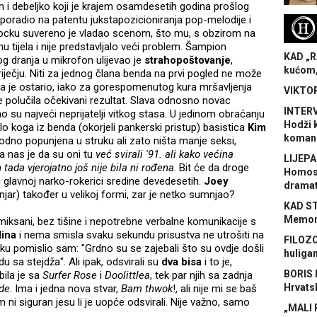
 i debeljko koji je krajem osamdesetih godina prošlog
 poradio na patentu jukstapozicioniranja pop-melodije i
H
ocku suvereno je vladao scenom, što mu, s obzirom na
u tijela i nije predstavljalo veći problem. Šampion
KAD „R
g dranja u mikrofon ulijevao je
strahopoštovanje
,
kućom,
iječju. Niti za jednog člana benda na prvi pogled ne može
da je ostario, iako za gorespomenutog kura mršavljenja
VIKTOR
je polučila očekivani rezultat. Slava odnosno novac
INTERV
vno su najveći neprijatelji vitkog stasa. U jedinom obraćanju
Hodži 
bilo koga iz benda (okorjeli pankerski pristup) basistica
Kim
koman
godno popunjena u struku ali zato ništa manje seksi,
la nas je da su oni tu
već svirali '91. ali kako većina
LIJEPA
 tada vjerojatno još nije bila ni rođena
. Bit će da droge
Homose
u glavnoj narko-rokerici sredine devedesetih.
Joey
dramat
jar) također u velikoj formi, zar je netko sumnjao?
KAD S
Memora
iksani, bez tišine i nepotrebne verbalne komunikacije s
ina
i nema smisla svaku sekundu prisustva ne utrošiti na
FILOZO
tku pomislio sam: "Grdno su se zajebali što su ovdje došli
huliga
u sa stejdža". Ali ipak, odsvirali su
dva bisa
i to je,
BORIS 
bila je sa
Surfer Rose
i
Doolittlea
, tek par njih sa zadnja
Hrvats
de
. Ima i jedna nova stvar,
Bam thwok
!, ali nije mi se baš
ni siguran jesu li je uopće odsvirali. Nije važno, samo
„MALI 