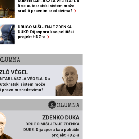
KOMENTAR LÁSZLA VÉGELA: Da
li se autokratski sistem može
srušiti pravnim sredstvima?
DRUGO MIŠLJENJE ZDENKA
DUKE: Dijaspora kao politički
projekt HDZ-a
KOLUMNA
ZLÓ VÉGEL
NTAR LÁSZLA VÉGELA: Da
 autokratski sistem može
ti pravnim sredstvima?
KOLUMNA
ZDENKO DUKA
DRUGO MIŠLJENJE ZDENKA
DUKE: Dijaspora kao politički
projekt HDZ-a