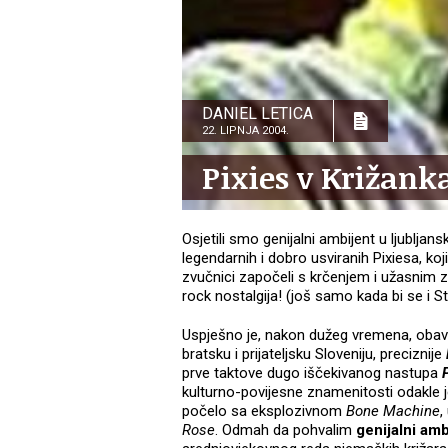
DANIEL LETICA
22. LIPNJA 2004.
Pixies v Križank
Osjetili smo genijalni ambijent u ljubl
legendarnih i dobro usviranih Pixiesa, k
zvučnici započeli s krčenjem i užasnim za
rock nostalgija! (još samo kada bi se i S
Uspješno je, nakon dužeg vremena, obavl
bratsku i prijateljsku Sloveniju, preciznije
prve taktove dugo iščekivanog nastupa
kulturno-povijesne znamenitosti odakle j
počelo sa eksplozivnom
Bone Machine
,
Rose
. Odmah da pohvalim
genijalni amb