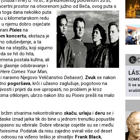
(otuda i ime) iz 16.st., a preuređenog polovinom 20.st,
oncertni prostor na otvorenom južno od Beča, ovog puta s
a
toga dana nekoliko puta
su u kilometarskom redu
se u njemu dobro osjećate
irani
Pixies
na
om koncertu
, ekstaza je
no oduševljenje, a ta
rke na stejdžu, koji sigurno
a se hit do hita,
mena postala kultna, ali
o glasnije odobravanje i
,
Here Comes Your Man
,
LÁS
i naravno Njegovo Veličanstvo
Debaser
).
Zvuk
se nakon
KOME
atno
pogoršava
, krči i užasno zaglušuje, pogotovo na
li se
vosti i prijeti da sve upropasti, no problem je kroz
sruši
cima otklonjen, ubrzo nakon što su
Pixies
prešli na malo
le bržim stvarima nekontrolirano
skaču
,
urlaju
i
deru
se i
daske iznad jarka tik do bine u jednom trenutku popustile
asno su vibrirale. Dobre vibracije osjetile su se i među
Pixiesima
. Podata
k da nisu zajedno svirali više od deset
 odnosu na viđeno teško je shvatljiv.
Frank Black
,