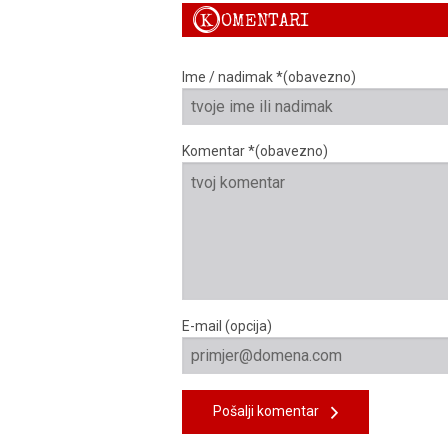
K
OMENTARI
Ime / nadimak *(obavezno)
Komentar *(obavezno)
E-mail (opcija)
Pošalji komentar