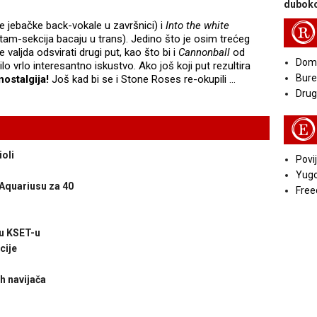
duboko
 jebačke back-vokale u završnici) i
Into the white
R
 ritam-sekcija bacaju u trans). Jedino što je osim trećeg
 će valjda odsvirati drugi put, kao što bi i
Cannonball
od
Doma
ilo vrlo interesantno iskustvo. Ako još koji put rezultira
Bure
nostalgija!
Još kad bi se i Stone Roses re-okupili …
Druga
E
oli
Povij
Yugo
 Aquariusu za 40
Free
 u KSET-u
cije
h navijača