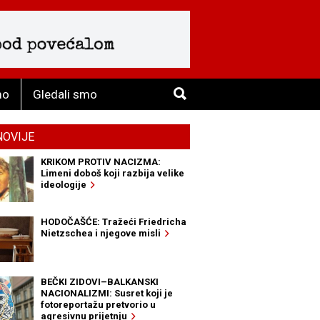
mo
Gledali smo
NOVIJE
KRIKOM PROTIV NACIZMA:
Limeni doboš koji razbija velike
ideologije
HODOČAŠĆE: Tražeći Friedricha
Nietzschea i njegove misli
BEČKI ZIDOVI–BALKANSKI
NACIONALIZMI: Susret koji je
fotoreportažu pretvorio u
agresivnu prijetnju