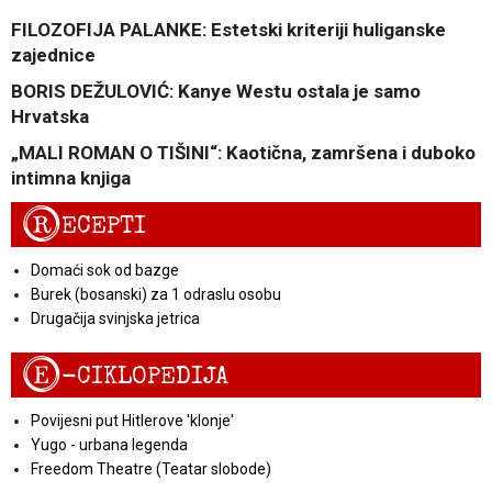
FILOZOFIJA PALANKE: Estetski kriteriji huliganske
zajednice
BORIS DEŽULOVIĆ: Kanye Westu ostala je samo
Hrvatska
„MALI ROMAN O TIŠINI“: Kaotična, zamršena i duboko
intimna knjiga
R
ECEPTI
Domaći sok od bazge
Burek (bosanski) za 1 odraslu osobu
Drugačija svinjska jetrica
E
-CIKLOPEDIJA
Povijesni put Hitlerove 'klonje'
Yugo - urbana legenda
Freedom Theatre (Teatar slobode)