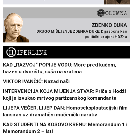
KOLUMNA
ZDENKO DUKA
DRUGO MIŠLJENJE ZDENKA DUKE: Dijaspora kao
politički projekt HDZ-a
H
IPERLINK
KAD „RAZVOJ“ POPIJE VODU: More pred kućom,
bazen u dvorištu, suša na vratima
VIKTOR IVANČIĆ: Nazad naši
INTERVENCIJA KOJA MIJENJA STVAR: Priča o Hodži
koji je izvukao mrtvog partizanskog komandanta
LIJEPA VEČER, LIJEP DAN: Homoseksploatacijski film
lansiran uz dramatični mučenički narativ
KAD STUDENTI NA KOSOVO KRENU: Memorandum 1 i
Memorandum 2 – isti