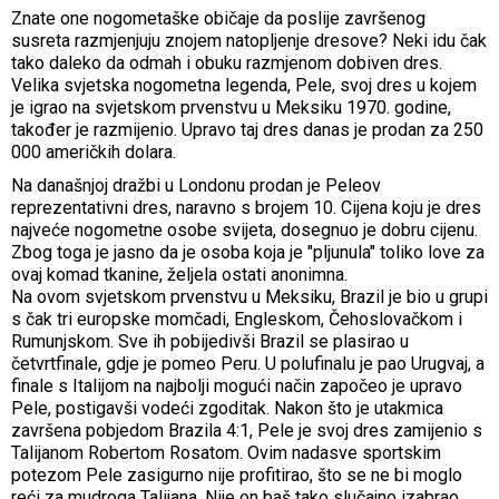
Znate one nogometaške običaje da poslije završenog
susreta razmjenjuju znojem natopljenje dresove? Neki idu čak
tako daleko da odmah i obuku razmjenom dobiven dres.
Velika svjetska nogometna legenda, Pele, svoj dres u kojem
je igrao na svjetskom prvenstvu u Meksiku 1970. godine,
također je razmijenio. Upravo taj dres danas je prodan za 250
000 američkih dolara.
Na današnjoj dražbi u Londonu prodan je Peleov
reprezentativni dres, naravno s brojem 10. Cijena koju je dres
najveće nogometne osobe svijeta, dosegnuo je dobru cijenu.
Zbog toga je jasno da je osoba koja je "pljunula" toliko love za
ovaj komad tkanine, željela ostati anonimna.
Na ovom svjetskom prvenstvu u Meksiku, Brazil je bio u grupi
s čak tri europske momčadi, Engleskom, Čehoslovačkom i
Rumunjskom. Sve ih pobijedivši Brazil se plasirao u
četvrtfinale, gdje je pomeo Peru. U polufinalu je pao Urugvaj, a
finale s Italijom na najbolji mogući način započeo je upravo
Pele, postigavši vodeći zgoditak. Nakon što je utakmica
završena pobjedom Brazila 4:1, Pele je svoj dres zamijenio s
Talijanom Robertom Rosatom. Ovim nadasve sportskim
potezom Pele zasigurno nije profitirao, što se ne bi moglo
reći za mudroga Talijana. Nije on baš tako slučajno izabrao