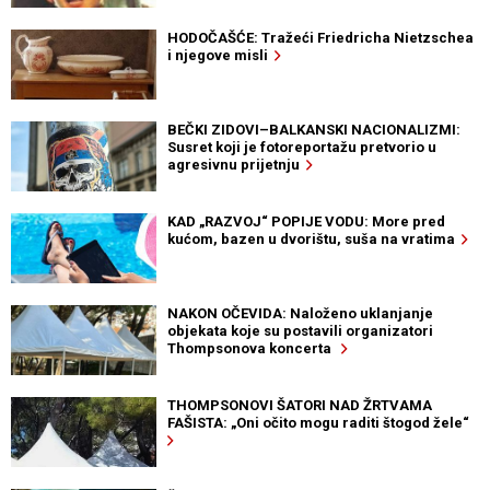
HODOČAŠĆE: Tražeći Friedricha Nietzschea
i njegove misli
BEČKI ZIDOVI–BALKANSKI NACIONALIZMI:
Susret koji je fotoreportažu pretvorio u
agresivnu prijetnju
KAD „RAZVOJ“ POPIJE VODU: More pred
kućom, bazen u dvorištu, suša na vratima
NAKON OČEVIDA: Naloženo uklanjanje
objekata koje su postavili organizatori
Thompsonova koncerta
THOMPSONOVI ŠATORI NAD ŽRTVAMA
FAŠISTA: „Oni očito mogu raditi štogod žele“