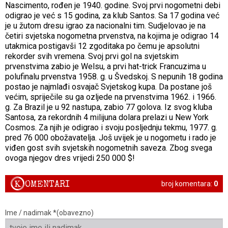
Nascimento, rođen je 1940. godine. Svoj prvi nogometni debi
odigrao je već s 15 godina, za klub Santos. Sa 17 godina već
je u žutom dresu igrao za nacionalni tim. Sudjelovao je na
četiri svjetska nogometna prvenstva, na kojima je odigrao 14
utakmica postigavši 12 zgoditaka po čemu je apsolutni
rekorder svih vremena. Svoj prvi gol na svjetskim
prvenstvima zabio je Welsu, a prvi hat-trick Francuzima u
polufinalu prvenstva 1958. g. u Švedskoj. S nepunih 18 godina
postao je najmlađi osvajač Svjetskog kupa. Da postane još
većim, spriječile su ga ozljede na prvenstvima 1962. i 1966.
g. Za Brazil je u 92 nastupa, zabio 77 golova. Iz svog kluba
Santosa, za rekordnih 4 milijuna dolara prelazi u New York
Cosmos. Za njih je odigrao i svoju posljednju tekmu, 1977. g.
pred 76 000 obožavatelja. Još uvijek je u nogometu i rado je
viđen gost svih svjetskih nogometnih saveza. Zbog svega
ovoga njegov dres vrijedi 250 000 $!
K
OMENTARI
broj komentara:
0
Ime / nadimak *(obavezno)