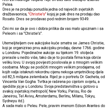
Pelea.
Dres je na prodaju ponudila jedna od najvećih svjetskih
dražbavaonica,
"Christie's"
kojoj je pak dres na prodaju dao
Rosato. Dres se prodavao pod rednim brojem 9349.
Čini mi se da je ovo i dobra prilika da vas malo upoznam i sa
Peleom i sa "Christie's".
Utemeljiteljem ove aukcijske kuće smatra se James Christie,
koji je organizirao prvu aukcijsku prodaju, davne 1766. godine
u Londonu. Pojedinačne aukcije su tijekom 19. stoljeća
prerasle u nešto više, tako da je to postala firma koja obrće
veliku lovu. U svojoj povijesti poslovala je s mnogim velikim
osobama. Mogu se podičiti mnogim velikim prodajama, od
kojih valja istaknuti rekordnu cijenu nekoga umjetničkog djela
od 82,5 milijuna zelembaća. Riječ je o portretu Dr. Gacheta, od
Vincenta Van Gogha. Tvrtka je raširena po cijelom svijetu, a
sjedište joj je u Londonu. Svoja predstavništva u gotovo u
svakoj svjetskoj metropoli( New Yorku, Parisu, Rio de
Janeirou, Tel Avivu, Amsterdamu, Berlinu, Milanu, Tokyu,
Sydneyu itd.).
A sada malo o Peleu. Pele, pravim imenom Edson Arantes do