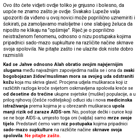
Ovo što ćete vidjeti ovdje toliko je gnjusno i bolesno, da
uopće ne znamo zašto je ovdje. Svakako Lupeže valja
upozoriti da viđeno u ovoj novici može poprilično uznemiriti i
šokirati, pa zamoljavamo maloljetne i one slabijeg želuca da
nipošto ne klikaju na "opširnije". Riječ je o poprilično
neistraženom fenomenu, odnosno o nizu postupaka kojima
pripadnici sado-mazo supkulture na različite načine skrnave
svoja spolovila. Ne pitajte zašto i ne ulazite dok niste dobro
razmislili
Kad se Jahve odnosno Alah obratio svojim najvjernijim
slugama
među najvažnijim zapovijedima našla se i ona da
svaki
bogobojazan židov/musliman mora sa svojeg uda odstraniti
kožu
koja mu skriva glavić. Procjena udjela muškaraca koji iz
različitih razloga kroče svijetom oskrnavljena spolovila kreće se
od desetine do trećine
ukupne svjetske (muške) populacije, a u
prilog njihovoj (češće roditeljskoj) odluci idu i nova
medicinska
istraživanja
prema kojima je u obrezanih muškaraca
upola
manji rizik od zaraze AIDS-om
. No, postoje dečki i curice koji
se ne boje AIDS-a, umjesto toga oni (valjda) samo
mrze svoje
tijelo
. Predstavit ćemo vam
niz postupaka
kojima pripadnici
sado-mazo supkulture
na različite načine
skrnave svoja
spolovila
.
Ne pitajte zašto.