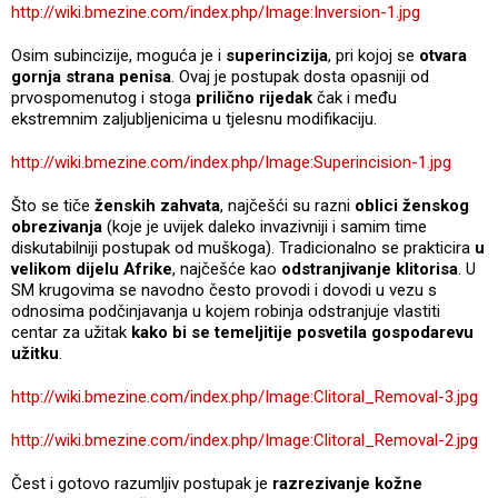
http://wiki.bmezine.com/index.php/Image:Inversion-1.jpg
Osim subincizije, moguća je i
superincizija
, pri kojoj se
otvara
gornja strana penisa
. Ovaj je postupak dosta opasniji od
prvospomenutog i stoga
prilično rijedak
čak i među
ekstremnim zaljubljenicima u tjelesnu modifikaciju.
http://wiki.bmezine.com/index.php/Image:Superincision-1.jpg
Što se tiče
ženskih zahvata
, najčešći su razni
oblici ženskog
obrezivanja
(koje je uvijek daleko invazivniji i samim time
diskutabilniji postupak od muškoga). Tradicionalno se prakticira
u
velikom dijelu Afrike
, najčešće kao
odstranjivanje klitorisa
. U
SM krugovima se navodno često provodi i dovodi u vezu s
odnosima podčinjavanja u kojem robinja odstranjuje vlastiti
centar za užitak
kako bi se temeljitije posvetila gospodarevu
užitku
.
http://wiki.bmezine.com/index.php/Image:Clitoral_Removal-3.jpg
http://wiki.bmezine.com/index.php/Image:Clitoral_Removal-2.jpg
Čest i gotovo razumljiv postupak je
razrezivanje kožne