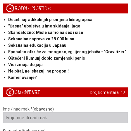
S
RODNE NOVICE
Deset najradikalnijih promjena ličnog opisa
"Časna" ubojstva u ime skidanja ljage
Skandalozno: Misle samo na sex i sise
Seksualna naprava za 28.000 kuna
Seksualna edukacija u Japanu
Epohalno otkriće za mnogokojeg lijenog jebača - "Gravitizer"
Oštećeni Rumunj dobio zamjenski penis
Vidi zmaja do jaja
Ne pitaj, ne iskazuj, ne progoni!
Kamenovanje?
K
OMENTARI
broj komentara:
17
Ime / nadimak *(obavezno)
Komentar *(obavezno)