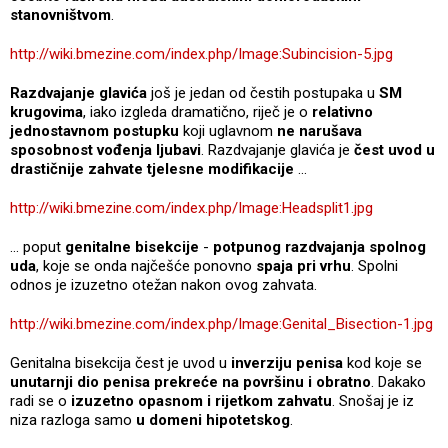
stanovništvom
.
http://wiki.bmezine.com/index.php/Image:Subincision-5.jpg
Razdvajanje glavića
još je jedan od čestih postupaka u
SM
krugovima
, iako izgleda dramatično, riječ je o
relativno
jednostavnom postupku
koji uglavnom
ne narušava
sposobnost vođenja ljubavi
. Razdvajanje glavića je
čest uvod u
drastičnije zahvate tjelesne modifikacije
...
http://wiki.bmezine.com/index.php/Image:Headsplit1.jpg
... poput
genitalne bisekcije
-
potpunog razdvajanja spolnog
uda
, koje se onda najčešće ponovno
spaja pri vrhu
. Spolni
odnos je izuzetno otežan nakon ovog zahvata.
http://wiki.bmezine.com/index.php/Image:Genital_Bisection-1.jpg
Genitalna bisekcija čest je uvod u
inverziju penisa
kod koje se
unutarnji dio penisa prekreće na površinu i obratno
. Dakako
radi se o
izuzetno opasnom i rijetkom zahvatu
. Snošaj je iz
niza razloga samo
u domeni hipotetskog
.