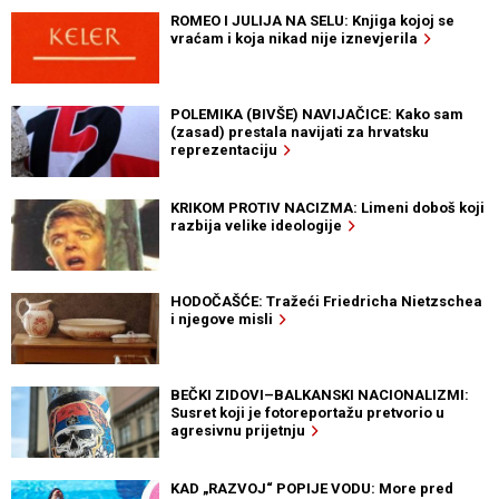
ROMEO I JULIJA NA SELU: Knjiga kojoj se
vraćam i koja nikad nije iznevjerila
POLEMIKA (BIVŠE) NAVIJAČICE: Kako sam
(zasad) prestala navijati za hrvatsku
reprezentaciju
KRIKOM PROTIV NACIZMA: Limeni doboš koji
razbija velike ideologije
HODOČAŠĆE: Tražeći Friedricha Nietzschea
i njegove misli
BEČKI ZIDOVI–BALKANSKI NACIONALIZMI:
Susret koji je fotoreportažu pretvorio u
agresivnu prijetnju
KAD „RAZVOJ“ POPIJE VODU: More pred