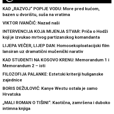
KAD „RAZVOJ“ POPIJE VODU: More pred kućom,
bazen u dvorištu, suša na vratima
VIKTOR IVANČIĆ: Nazad naši
INTERVENCIJA KOJA MIJENJA STVAR: Priča o Hodži
koji je izvukao mrtvog partizanskog komandanta
LIJEPA VEČER, LIJEP DAN: Homoseksploatacijski film
lansiran uz dramatični mučenički narativ
KAD STUDENTI NA KOSOVO KRENU: Memorandum 1 i
Memorandum 2 – isti
FILOZOFIJA PALANKE: Estetski kriteriji huliganske
zajednice
BORIS DEŽULOVIĆ: Kanye Westu ostala je samo
Hrvatska
„MALI ROMAN O TIŠINI“: Kaotična, zamršena i duboko
intimna knjiga