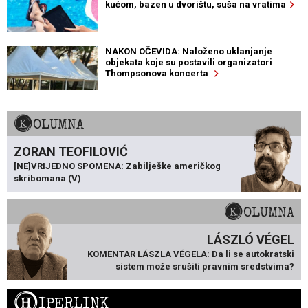
kućom, bazen u dvorištu, suša na vratima
NAKON OČEVIDA: Naloženo uklanjanje
objekata koje su postavili organizatori
Thompsonova koncerta
KOLUMNA
ZORAN TEOFILOVIĆ
[NE]VRIJEDNO SPOMENA: Zabilješke američkog
skribomana (V)
KOLUMNA
LÁSZLÓ VÉGEL
KOMENTAR LÁSZLA VÉGELA: Da li se autokratski
sistem može srušiti pravnim sredstvima?
H
IPERLINK