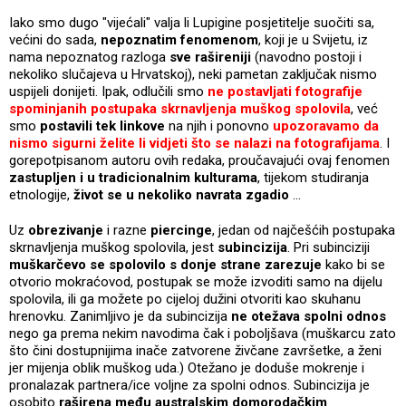
Iako smo dugo "vijećali" valja li Lupigine posjetitelje suočiti sa,
većini do sada,
nepoznatim fenomenom
, koji je u Svijetu, iz
nama nepoznatog razloga
sve rašireniji
(navodno postoji i
nekoliko slučajeva u Hrvatskoj), neki pametan zaključak nismo
uspijeli donijeti. Ipak, odlučili smo
ne postavljati fotografije
spominjanih postupaka skrnavljenja muškog spolovila
, već
smo
postavili tek linkove
na njih i ponovno
upozoravamo da
nismo sigurni želite li vidjeti što se nalazi na fotografijama
. I
gorepotpisanom autoru ovih redaka, proučavajući ovaj fenomen
zastupljen i u tradicionalnim kulturama
, tijekom studiranja
etnologije,
život se u nekoliko navrata zgadio
...
Uz
obrezivanje
i razne
piercinge
, jedan od najčešćih postupaka
skrnavljenja muškog spolovila, jest
subincizija
. Pri subinciziji
muškarčevo se spolovilo s donje strane zarezuje
kako bi se
otvorio mokraćovod, postupak se može izvoditi samo na dijelu
spolovila, ili ga možete po cijeloj dužini otvoriti kao skuhanu
hrenovku. Zanimljivo je da subincizija
ne otežava spolni odnos
nego ga prema nekim navodima čak i poboljšava (muškarcu zato
što čini dostupnijima inače zatvorene živčane završetke, a ženi
jer mijenja oblik muškog uda.) Otežano je doduše mokrenje i
pronalazak partnera/ice voljne za spolni odnos. Subincizija je
osobito
raširena među australskim domorodačkim