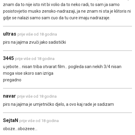
znam da to nije isto nit bi volio da to neko radi, to sam ja samo
posistovjetio musko zensko-nadrazaji, ja ne znam ni sta je klitoris ni
gdje se nalazi samo sam cuo da tu cure imaju nadrazaje.
ultras
prije više od 18 godina
pirs na jajima zvuči jako sadistički
3445
prije više od 18 godina
u jebote... nisan triba otvarat film... pogleda san nekih 3/4 nisan
moga vise skoro san izriga
pregadno
navar
prije više od 18 godina
pirs na jajima je umjetničko djelo, a ovo kaj rade je sadizam
SejtaN
prije više od 18 godina
oboze...obozeee...