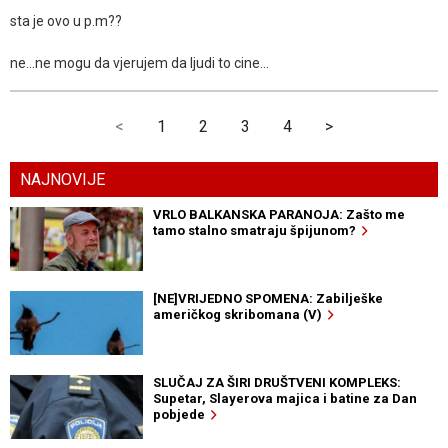
sta je ovo u p.m??
ne...ne mogu da vjerujem da ljudi to cine...
<
1
2
3
4
>
NAJNOVIJE
VRLO BALKANSKA PARANOJA: Zašto me
tamo stalno smatraju špijunom?
[NE]VRIJEDNO SPOMENA: Zabilješke
američkog skribomana (V)
SLUČAJ ZA ŠIRI DRUŠTVENI KOMPLEKS:
Supetar, Slayerova majica i batine za Dan
pobjede