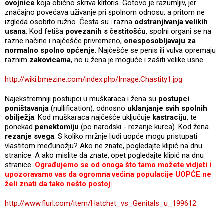
ovojnice
koja obično skriva klitoris. Gotovo je razumljiv, jer
značajno povećava uživanje pri spolnom odnosu, a pritom ne
izgleda osobito ružno. Česta su i razna
odstranjivanja velikih
usana
. Kod fetiša
povezanih s čestitošću
, spolni organi se na
razne načine i najčešće privremeno,
onesposobljavaju za
normalno spolno općenje
. Najčešće se penis ili vulva opremaju
raznim
zakovicama
, no u žena je moguće i zašiti velike usne.
http://wiki.bmezine.com/index.php/Image:Chastity1.jpg
Najekstremniji postupci u muškaraca i žena su
postupci
poništavanja
(nullification), odnosno
uklanjanje svih spolnih
obilježja
. Kod muškaraca najčešće uključuje
kastraciju
, te
ponekad
penektomiju
(po narodski - rezanje kurca). Kod žena
rezanje svega
. S koliko mržnje ljudi uopće mogu pristupati
vlastitom međunožju? Ako ne znate, pogledajte klipić na dnu
stranice. A ako mislite da znate, opet pogledajte klipić na dnu
stranice.
Ograđujemo se od onoga što tamo možete vidjeti i
upozoravamo vas da ogromna većina populacije UOPĆE ne
želi znati da tako nešto postoji
.
http://www.flurl.com/item/Hatchet_vs_Genitals_u_199612