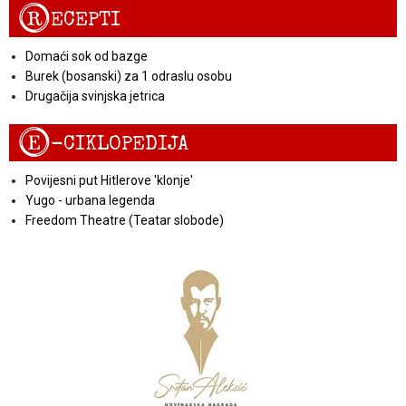
R
ECEPTI
Domaći sok od bazge
Burek (bosanski) za 1 odraslu osobu
Drugačija svinjska jetrica
E
-CIKLOPEDIJA
Povijesni put Hitlerove 'klonje'
Yugo - urbana legenda
Freedom Theatre (Teatar slobode)