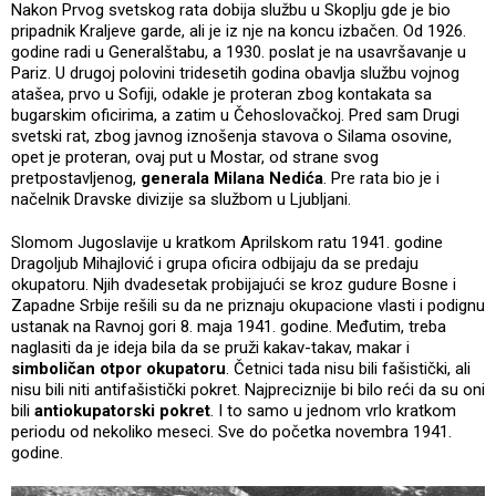
Nakon Prvog svetskog rata dobija službu u Skoplju gde je bio
pripadnik Kraljeve garde, ali je iz nje na koncu izbačen. Od 1926.
godine radi u Generalštabu, a 1930. poslat je na usavršavanje u
Pariz. U drugoj polovini tridesetih godina obavlja službu vojnog
atašea, prvo u Sofiji, odakle je proteran zbog kontakata sa
bugarskim oficirima, a zatim u Čehoslovačkoj. Pred sam Drugi
svetski rat, zbog javnog iznošenja stavova o Silama osovine,
opet je proteran, ovaj put u Mostar, od strane svog
pretpostavljenog,
generala Milana Nedića
. Pre rata bio je i
načelnik Dravske divizije sa službom u Ljubljani.
Slomom Jugoslavije u kratkom Aprilskom ratu 1941. godine
Dragoljub Mihajlović i grupa oficira odbijaju da se predaju
okupatoru. Njih dvadesetak probijajući se kroz gudure Bosne i
Zapadne Srbije rešili su da ne priznaju okupacione vlasti i podignu
ustanak na Ravnoj gori 8. maja 1941. godine. Međutim, treba
naglasiti da je ideja bila da se pruži kakav-takav, makar i
simboličan otpor okupatoru
. Četnici tada nisu bili fašistički, ali
nisu bili niti antifašistički pokret. Najpreciznije bi bilo reći da su oni
bili
antiokupatorski pokret
. I to samo u jednom vrlo kratkom
periodu od nekoliko meseci. Sve do početka novembra 1941.
godine.