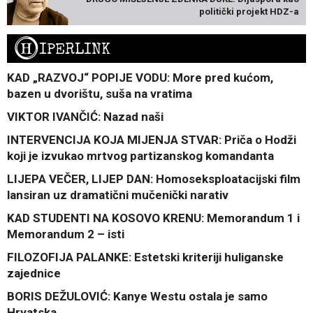
politički projekt HDZ-a
H
IPERLINK
KAD „RAZVOJ“ POPIJE VODU: More pred kućom,
bazen u dvorištu, suša na vratima
VIKTOR IVANČIĆ: Nazad naši
INTERVENCIJA KOJA MIJENJA STVAR: Priča o Hodži
koji je izvukao mrtvog partizanskog komandanta
LIJEPA VEČER, LIJEP DAN: Homoseksploatacijski film
lansiran uz dramatični mučenički narativ
KAD STUDENTI NA KOSOVO KRENU: Memorandum 1 i
Memorandum 2 – isti
FILOZOFIJA PALANKE: Estetski kriteriji huliganske
zajednice
BORIS DEŽULOVIĆ: Kanye Westu ostala je samo
Hrvatska