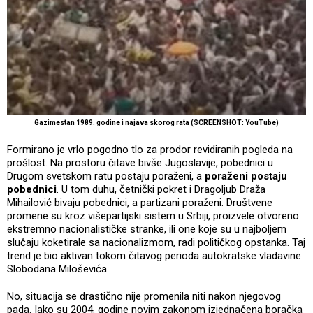
Gazimestan 1989. godine i najava skorog rata (SCREENSHOT: YouTube)
Formirano je vrlo pogodno tlo za prodor revidiranih pogleda na
prošlost. Na prostoru čitave bivše Jugoslavije, pobednici u
Drugom svetskom ratu postaju poraženi, a
poraženi postaju
pobednici
. U tom duhu, četnički pokret i Dragoljub Draža
Mihailović bivaju pobednici, a partizani poraženi. Društvene
promene su kroz višepartijski sistem u Srbiji, proizvele otvoreno
ekstremno nacionalističke stranke, ili one koje su u najboljem
slučaju koketirale sa nacionalizmom, radi političkog opstanka. Taj
trend je bio aktivan tokom čitavog perioda autokratske vladavine
Slobodana Miloševića.
No, situacija se drastično nije promenila niti nakon njegovog
pada. Iako su 2004. godine novim zakonom izjednačena boračka