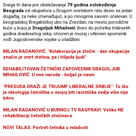
Svega tri dana pre obeležavanja
79 godina oslobođenja
Beograda
od okupatora u Drugom svetskom ratu desio se jedan
događaj, za neke iznenađujuć, a po mnogima sasvim očekivan. U
beogradskoj Bregalničkoj ulici na Zvezdari, na mestu porodične
kuće u kojoj je
Dragoljub Mihailović
živeo do početka tridesetih
godina dvadesetog veka, otvoren je muzej i otkriven spomenik
vođi Jugoslovenske vojske u otadžbini.
MILAN RADANOVIĆ: "Kolaboracija je zločin - dan okupacije
značio je smrt stotina, pa i hiljada ljudi"
REHABILITOVAN ČETNIČKI ZAPOVEDNIK DRAGOLJUB
MIHAILOVIĆ: U ime naroda - koljač je nevin
"PRESUDA DRAŽI JE TRIJUMF LIBERALNE SRBIJE": To što
je ideologija četništva u svojoj biti rasistička ovdje više nije
bitno
MILAN RADANOVIĆ U BURNOJ TV RASPRAVI: Veliko NE
rehabilitaciji četničkih zločinaca
NOVI TALAS: Portret četnika u mladosti