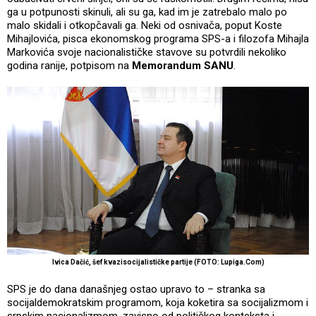
ga u potpunosti skinuli, ali su ga, kad im je zatrebalo malo po
malo skidali i otkopčavali ga. Neki od osnivača, poput Koste
Mihajlovića, pisca ekonomskog programa SPS-a i filozofa Mihajla
Markovića svoje nacionalističke stavove su potvrdili nekoliko
godina ranije, potpisom na
Memorandum SANU
.
Ivica Dačić, šef kvazisocijalističke partije (FOTO: Lupiga.Com)
SPS je do dana današnjeg ostao upravo to – stranka sa
socijaldemokratskim programom, koja koketira sa socijalizmom i