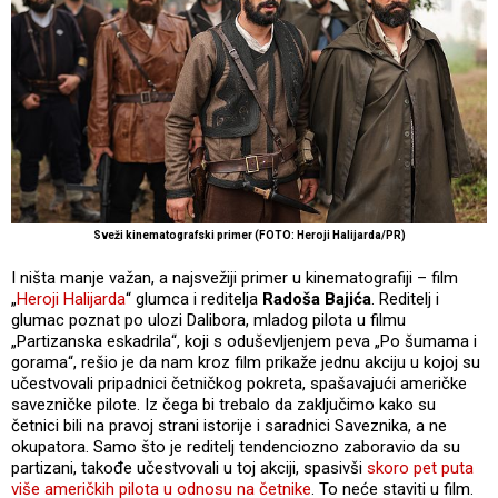
Sveži kinematografski primer (FOTO: Heroji Halijarda/PR)
I ništa manje važan, a najsvežiji primer u kinematografiji – film
„
Heroji Halijarda
“ glumca i reditelja
Radoša Bajića
. Reditelj i
glumac poznat po ulozi Dalibora, mladog pilota u filmu
„Partizanska eskadrila“, koji s oduševljenjem peva „Po šumama i
gorama“, rešio je da nam kroz film prikaže jednu akciju u kojoj su
učestvovali pripadnici četničkog pokreta, spašavajući američke
savezničke pilote. Iz čega bi trebalo da zaključimo kako su
četnici bili na pravoj strani istorije i saradnici Saveznika, a ne
okupatora. Samo što je reditelj tendenciozno zaboravio da su
partizani, takođe učestvovali u toj akciji, spasivši
skoro pet puta
više američkih pilota u odnosu na četnike
. To neće staviti u film.