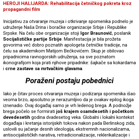
HEROJI HALIJARDA: Rehabilitacija četničkog pokreta kroz
propagandni film
Inicijativu za otvaranje muzeja i otkrivanje spomenika podnelo je
udruženje Naša Drina i boračke organizacije Srbije i Republike
Srpske. Na čelu obe organizacije stoji
Igor Braunović
, poslanik
Socijalističke partije Srbije
. Manifestacija je bila prožeta
govorima već dobro poznatih apologeta četničke tradicije, na
čelu sa akademikom Matijom Bećkovićem. Skup je obilovao
pripadnicima ravnogorskih udruženja, sa sve poznatom
ikonografijom koja prati njihove pripadnike: šajkače sa kokardama
i
crne zastave sa mrtvačkim glavama
.
Poraženi postaju pobednici
Iako je čitav proces otvaranja muzeja i podizanja spomenika išao
veoma brzo, apsolutno je nerazumljivo da je ovakav epilog ikoga
iznenadio. Ovaj događaj samo je vrh ledenog brega. A podnožje
brega počelo se formirati
još krajem osamdesetih i početkom
devedesetih
godina dvadesetog veka. Globalni i lokalni kontekst
događaja i kretanja istorijskih tokova nakon pada Berlinskog zida,
uslovili su jačanje desnih ideologija, ekstremnih nacionalizama,
antisocijalističkih narativa, retradicionalizacije, reklerikalizacije i