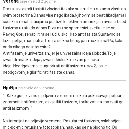
Verena
prije više od 2 godine
Draza i svi ostali fasisti i zlocinci itekako su orudje u rukama vlasti na
ovim prostorima.Danas vise nego ikada.Njihovim se beatifikacijama i
sudskim rehabilitacijama postize kolektivna amnezija i ravna crta od
fasizma u ratu do danas.Dizu mu se spomenici, svetkuje se na
Ravnoj Gori, rehabilitira se i uci u skoli kao antifasista.Sustavno se
laze, petlja, manipulira.Tretira se kao heroj, pa i muzej ima!Pa, kako
onda nikoga ne interesira?
Antifazam je univerzalan, jer je univerzalna ideja slobode.To je
izvanstranacka ideja , izvan ideoloska i izvan politicka
ideja..Neodgovorno je ugnorirati antifasizam u ww2; jos je
neodgovornije glorificirati fasiste danas.
NjoNjo
prije više od 2 godine
"...Kako god, zivimo u prljavim vremenima, koja pokusavaju potpuno
zatamniti antifasizam, osvijetliti fasizam, i prikazati ga i nazvati ga
antifasizmom..."
---
Najtamnija i najprljavija vremena. Razulareni fasizam, oslobodjen i
mic-po-mic retusiran/fotosopiran, nasukao se na plodno tlo. Do