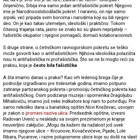
činjenično, Srbija ima samo jedan antifašistički pokret. Njegovo
ime je Narodnooslobodilački pokret. I naravno, on nije samo
srpski, već pripada svim borcima i narodima koji su bili njegov
deo. On je kao takav utemeljen, ideološki i praktično. Tokom
čitavog trajanja rata, jasno se znalo ko su glavni neprijatelji –
fašistički okupator i njegovi pomagači, domaći kolaboracionisti.
S druge strane, o četničkom ravnogorskom pokretu se teško
može govoriti kao o antifašističkom. Njihova ideološka polazišta
nisu ni antifašistička ni profašistička. Što se ne bi moglo reći za
praksu, koja je
često bila fašistička
.
A šta imamo danas u praksi? Kao vrh ledenog brega čije je
podnožje izgrađivano pre tridesetak godina, imamo potpuno
zatiranje partizanskog pokreta i promociju četničkog pokreta kao
antifašističkog. Osim podizanja muzeja i spomenika Dragoljubu
Mihailoviću, imamo još neke indikatore koji nam to potvrđuju. Pre
samo nekoliko dana u banatskoj opštini Novi Kneževac, usvojen
je zakon o
promeni naziva ulica
. Predsednik opštine, izvesni
Radovan Uverić u neskladu sa svojim prezimenom je krajnje
neuverljivo zaključio: „Mogu da kažem da nažalost još uvek
imamo njegove ulice – Krcunove, Kovačevićeve, Pijade, Lole
Ribara, Pucareve, i razne polupismene ubice koje su došli na vlast