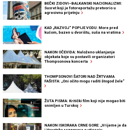
BEČKI ZIDOVI–BALKANSKI NACIONALIZMI:
Susret koji je fotoreportažu pretvorio u
agresivnu prijetnju
KAD „RAZVOJ“ POPIJE VODU: More pred
kućom, bazen u dvorištu, suša na vratima
NAKON OČEVIDA: Naloženo uklanjanje
objekata koje su postavili organizatori
Thompsonova koncerta
THOMPSONOVI ŠATORI NAD ŽRTVAMA
FAŠISTA: „Oni očito mogu raditi štogod žele“
ŽUTA PISMA: Kritički film koji nije mogao biti
snimljen u Turskoj
NAKON ISKORAKA CRNE GORE: „Vrijeme je da
i Hrvatska razgovara o utjecaju