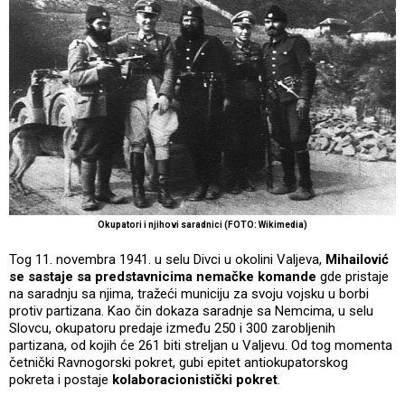
Okupatori i njihovi saradnici (FOTO: Wikimedia)
Tog 11. novembra 1941. u selu Divci u okolini Valjeva,
Mihailović
se sastaje sa predstavnicima nemačke komande
gde pristaje
na saradnju sa njima, tražeći municiju za svoju vojsku u borbi
protiv partizana. Kao čin dokaza saradnje sa Nemcima, u selu
Slovcu, okupatoru predaje između 250 i 300 zarobljenih
partizana, od kojih će 261 biti streljan u Valjevu. Od tog momenta
četnički Ravnogorski pokret, gubi epitet antiokupatorskog
pokreta i postaje
kolaboracionistički pokret
.