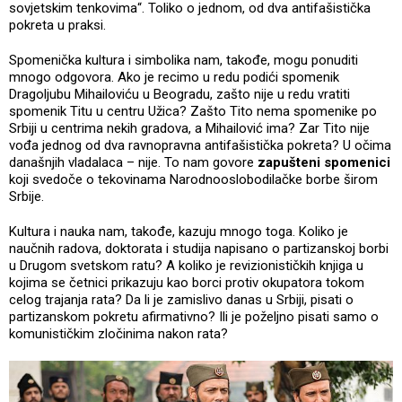
sovjetskim tenkovima“. Toliko o jednom, od dva antifašistička
pokreta u praksi.
Spomenička kultura i simbolika nam, takođe, mogu ponuditi
mnogo odgovora. Ako je recimo u redu podići spomenik
Dragoljubu Mihailoviću u Beogradu, zašto nije u redu vratiti
spomenik Titu u centru Užica? Zašto Tito nema spomenike po
Srbiji u centrima nekih gradova, a Mihailović ima? Zar Tito nije
vođa jednog od dva ravnopravna antifašistička pokreta? U očima
današnjih vladalaca – nije. To nam govore
zapušteni spomenici
koji svedoče o tekovinama Narodnooslobodilačke borbe širom
Srbije.
Kultura i nauka nam, takođe, kazuju mnogo toga. Koliko je
naučnih radova, doktorata i studija napisano o partizanskoj borbi
u Drugom svetskom ratu? A koliko je revizionističkih knjiga u
kojima se četnici prikazuju kao borci protiv okupatora tokom
celog trajanja rata? Da li je zamislivo danas u Srbiji, pisati o
partizanskom pokretu afirmativno? Ili je poželjno pisati samo o
komunističkim zločinima nakon rata?