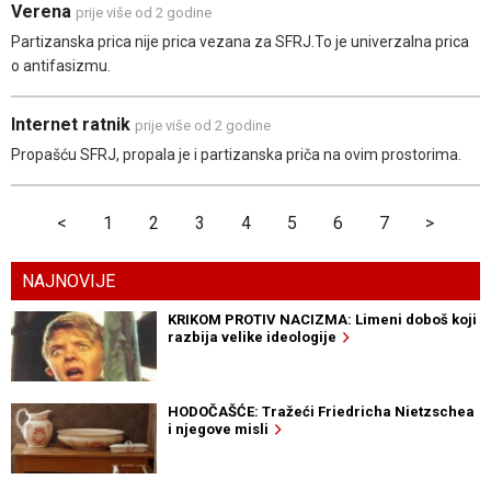
Verena
prije više od 2 godine
Partizanska prica nije prica vezana za SFRJ.To je univerzalna prica
o antifasizmu.
Internet ratnik
prije više od 2 godine
Propašću SFRJ, propala je i partizanska priča na ovim prostorima.
<
1
2
3
4
5
6
7
>
NAJNOVIJE
KRIKOM PROTIV NACIZMA: Limeni doboš koji
razbija velike ideologije
HODOČAŠĆE: Tražeći Friedricha Nietzschea
i njegove misli