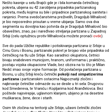
Nešto kasnije u selu Brajići gde je i bila komanda četničkog
pokreta, ubijena su 42 zarobljena pripadnika partizanskog
pokreta, među kojima su bile i pripadnice partizanskog saniteta i
ranjenici. Prema svedočanstvima preživelih, Dragoljub Mihailović
je bio neposredno prisutan u vreme ubijanja. Samo ova dva
segmenta su dovoljna kao potvrda da je Dragoljub Mihailović bio
obavešten, znao, pa i naređivao streljanja partizana u Zapadnoj
Srbiji (celu optužnicu protiv Mihailovića možete pronaći
ovde
).
Sve do pada Užičke republike i potiskivanja partizana iz Srbije u
Crnu Goru i Bosnu, partizanski pokret je brojao više pripadnika od
četničkog na tlu uže Srbije. Kao saradnici okupatora, četnici
bivaju snabdeveni municijom, hranom, uniformama i, praktično,
postaju vojska okupacione Vlade, bez obzira na to što je Milan
Nedić imao svoje vojne formacije. Od povlačenja partizana u
Bosnu, u užoj Srbiji kreću četnički
pokolji nad simpatizerima
partizana
i partizanskim ostacima Najpoznatiji zločini i
najkrvavije četničke odmazde su se desile u tri sela: Drugovcu
kod Smedereva, te Vraniću i Kopljarima kod Aranđelovca. Bez
poštede najsvirepije, uglavnom klanjem, ubijeno je na desetine
muškaraca, žene, dece i starih.
Osim tih zločina na teritoriji uže Srbije, užasni četnički zločini