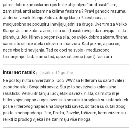
jutros dobro zamaskirani i jos bolje uhljebljeni "antifasisti" sire,
zamislite!, antifasizam na krilima fasizma!? Pravi genocid razuma.
Jedni se vesele klanju Zidova, drugi klanju Palestinaca, a
medjusobno se podupiru i navijaju jedni za druge. Uvertira za Veliko
Klanje. Jer, ne zaboravimo, nisu oni (fasisti) ovdje da navijaju... ili da
planduju. Jok. Njihova pogonska sila, jos uvijek dobro zakamuflirana,
samo sto se nije otela i okovima i nadzoru. Kad pukne, a puci ce,
nece vise biti navijanja. Tad ce doci na svoje - medjusobno
tamanjenje. Tad, i samo tad, upoznat cemo (opet) fasizam.
Internet ratnik
prije više od 2 godine
Ne postoji ništa univerzalno . Uoči WW2 sa Hitlerom su sarađivale i
zapadne sile i Sovjetski savez. Šta je to povezivalo kolonijalno
rasističku Veliku Britaniju i Sovjetski savez?, ništa, osim što ih je
Hitler vojno napao.Jugoslovenski komunisti proglasili su ustanak tek
posle Hitlerovog napada na Sovjetski savez, do tada su ćutali zbog
pakta o nenapadanju. Tito, Draža, Pavelić, fašizam, komunizam su
relikti iz prošlog vijeka i ne zanimaju više nikoga.