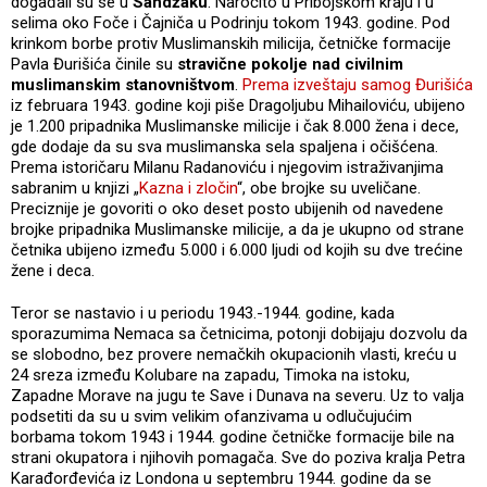
događali su se u
Sandžaku
. Naročito u Pribojskom kraju i u
selima oko Foče i Čajniča u Podrinju tokom 1943. godine. Pod
krinkom borbe protiv Muslimanskih milicija, četničke formacije
Pavla Đurišića činile su
stravične pokolje nad civilnim
muslimanskim stanovništvom
.
Prema izveštaju samog Đurišića
iz februara 1943. godine koji piše Dragoljubu Mihailoviću, ubijeno
je 1.200 pripadnika Muslimanske milicije i čak 8.000 žena i dece,
gde dodaje da su sva muslimanska sela spaljena i očišćena.
Prema istoričaru Milanu Radanoviću i njegovim istraživanjima
sabranim u knjizi „
Kazna i zločin
“, obe brojke su uveličane.
Preciznije je govoriti o oko deset posto ubijenih od navedene
brojke pripadnika Muslimanske milicije, a da je ukupno od strane
četnika ubijeno između 5.000 i 6.000 ljudi od kojih su dve trećine
žene i deca.
Teror se nastavio i u periodu 1943.-1944. godine, kada
sporazumima Nemaca sa četnicima, potonji dobijaju dozvolu da
se slobodno, bez provere nemačkih okupacionih vlasti, kreću u
24 sreza između Kolubare na zapadu, Timoka na istoku,
Zapadne Morave na jugu te Save i Dunava na severu. Uz to valja
podsetiti da su u svim velikim ofanzivama u odlučujućim
borbama tokom 1943 i 1944. godine četničke formacije bile na
strani okupatora i njihovih pomagača. Sve do poziva kralja Petra
Karađorđevića iz Londona u septembru 1944. godine da se