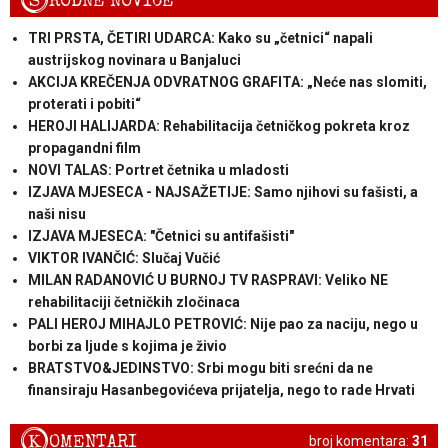
S
RODNE NOVICE
TRI PRSTA, ČETIRI UDARCA: Kako su „četnici“ napali
austrijskog novinara u Banjaluci
AKCIJA KREČENJA ODVRATNOG GRAFITA: „Neće nas slomiti,
proterati i pobiti“
HEROJI HALIJARDA: Rehabilitacija četničkog pokreta kroz
propagandni film
NOVI TALAS: Portret četnika u mladosti
IZJAVA MJESECA - NAJSAŽETIJE: Samo njihovi su fašisti, a
naši nisu
IZJAVA MJESECA: "Četnici su antifašisti"
VIKTOR IVANČIĆ: Slučaj Vučić
MILAN RADANOVIĆ U BURNOJ TV RASPRAVI: Veliko NE
rehabilitaciji četničkih zločinaca
PALI HEROJ MIHAJLO PETROVIĆ: Nije pao za naciju, nego u
borbi za ljude s kojima je živio
BRATSTVO&JEDINSTVO: Srbi mogu biti srećni da ne
finansiraju Hasanbegovićeva prijatelja, nego to rade Hrvati
K
OMENTARI
broj komentara:
31