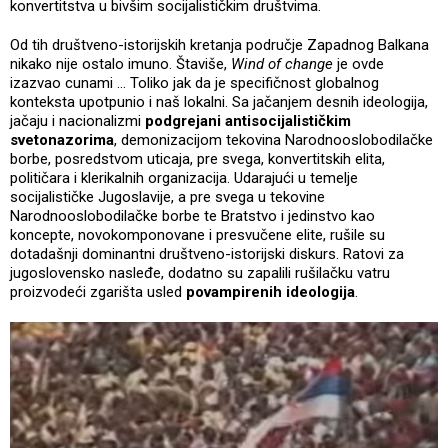
konvertitstva u bivšim socijalističkim društvima.
Od tih društveno-istorijskih kretanja područje Zapadnog Balkana
nikako nije ostalo imuno. Štaviše,
Wind of change
je ovde
izazvao cunami ... Toliko jak da je specifičnost globalnog
konteksta upotpunio i naš lokalni. Sa jačanjem desnih ideologija,
jačaju i nacionalizmi
podgrejani antisocijalističkim
svetonazorima
, demonizacijom tekovina Narodnooslobodilačke
borbe, posredstvom uticaja, pre svega, konvertitskih elita,
političara i klerikalnih organizacija. Udarajući u temelje
socijalističke Jugoslavije, a pre svega u tekovine
Narodnooslobodilačke borbe te Bratstvo i jedinstvo kao
koncepte, novokomponovane i presvučene elite, rušile su
dotadašnji dominantni društveno-istorijski diskurs. Ratovi za
jugoslovensko nasleđe, dodatno su zapalili rušilačku vatru
proizvodeći zgarišta usled
povampirenih ideologija
.