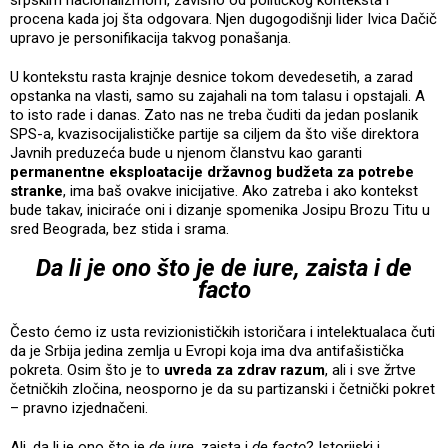
srpskim nacionalizmom, zavisno od političkog konteksta i
procena kada joj šta odgovara. Njen dugogodišnji lider Ivica Dačič
upravo je personifikacija takvog ponašanja.
U kontekstu rasta krajnje desnice tokom devedesetih, a zarad
opstanka na vlasti, samo su zajahali na tom talasu i opstajali. A
to isto rade i danas. Zato nas ne treba čuditi da jedan poslanik
SPS-a, kvazisocijalističke partije sa ciljem da što više direktora
Javnih preduzeća bude u njenom članstvu kao garanti
permanentne eksploatacije državnog budžeta za potrebe
stranke
, ima baš ovakve inicijative. Ako zatreba i ako kontekst
bude takav, iniciraće oni i dizanje spomenika Josipu Brozu Titu u
sred Beograda, bez stida i srama.
Da li je ono što je de iure, zaista i de
facto
Često ćemo iz usta revizionističkih istoričara i intelektualaca čuti
da je Srbija jedina zemlja u Evropi koja ima dva antifašistička
pokreta. Osim što je to
uvreda za zdrav razum
, ali i sve žrtve
četničkih zločina, neosporno je da su partizanski i četnički pokret
– pravno izjednačeni.
Ali, da li je ono što je
de iure
, zaista i
de facto
? Istorijski i