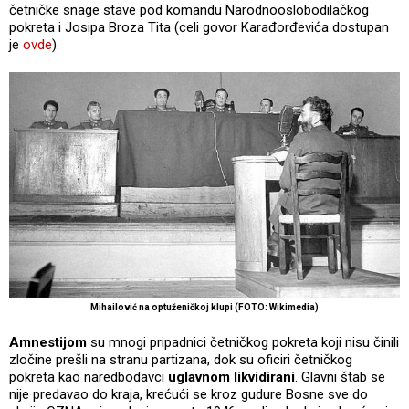
četničke snage stave pod komandu Narodnooslobodilačkog
pokreta i Josipa Broza Tita (celi govor Karađorđevića dostupan
je
ovde
).
Mihailović na optuženičkoj klupi (FOTO: Wikimedia)
Amnestijom
su mnogi pripadnici četničkog pokreta koji nisu činili
zločine prešli na stranu partizana, dok su oficiri četničkog
pokreta kao naredbodavci
uglavnom likvidirani
. Glavni štab se
nije predavao do kraja, krećući se kroz gudure Bosne sve do