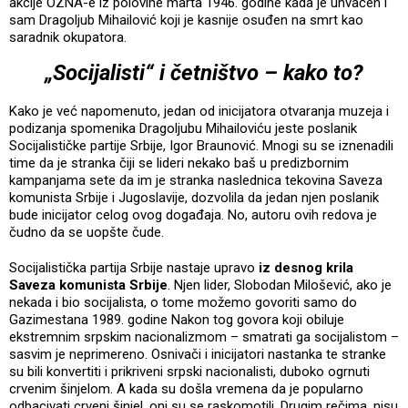
akcije OZNA-e iz polovine marta 1946. godine kada je uhvaćen i
sam Dragoljub Mihailović koji je kasnije osuđen na smrt kao
saradnik okupatora.
„Socijalisti“ i četništvo – kako to?
Kako je već napomenuto, jedan od inicijatora otvaranja muzeja i
podizanja spomenika Dragoljubu Mihailoviću jeste poslanik
Socijalističke partije Srbije, Igor Braunović. Mnogi su se iznenadili
time da je stranka čiji se lideri nekako baš u predizbornim
kampanjama sete da im je stranka naslednica tekovina Saveza
komunista Srbije i Jugoslavije, dozvolila da jedan njen poslanik
bude inicijator celog ovog događaja. No, autoru ovih redova je
čudno da se uopšte čude.
Socijalistička partija Srbije nastaje upravo
iz desnog krila
Saveza komunista Srbije
. Njen lider, Slobodan Milošević, ako je
nekada i bio socijalista, o tome možemo govoriti samo do
Gazimestana 1989. godine Nakon tog govora koji obiluje
ekstremnim srpskim nacionalizmom – smatrati ga socijalistom –
sasvim je neprimereno. Osnivači i inicijatori nastanka te stranke
su bili konvertiti i prikriveni srpski nacionalisti, duboko ogrnuti
crvenim šinjelom. A kada su došla vremena da je popularno
odbacivati crveni šinjel, oni su se raskomotili. Drugim rečima, nisu