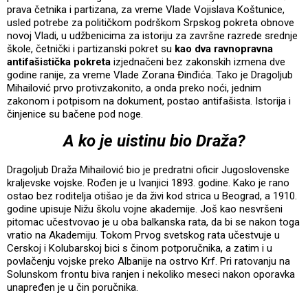
prava četnika i partizana, za vreme Vlade Vojislava Koštunice,
usled potrebe za političkom podrškom Srpskog pokreta obnove
novoj Vladi, u udžbenicima za istoriju za završne razrede srednje
škole, četnički i partizanski pokret su
kao dva ravnopravna
antifašistička pokreta
izjednačeni bez zakonskih izmena dve
godine ranije, za vreme Vlade Zorana Đinđića. Tako je Dragoljub
Mihailović prvo protivzakonito, a onda preko noći, jednim
zakonom i potpisom na dokument, postao antifašista. Istorija i
činjenice su bačene pod noge.
A ko je uistinu bio Draža?
Dragoljub Draža Mihailović bio je predratni oficir Jugoslovenske
kraljevske vojske. Rođen je u Ivanjici 1893. godine. Kako je rano
ostao bez roditelja otišao je da živi kod strica u Beograd, a 1910.
godine upisuje Nižu školu vojne akademije. Još kao nesvršeni
pitomac učestvovao je u oba balkanska rata, da bi se nakon toga
vratio na Akademiju. Tokom Prvog svetskog rata učestvuje u
Cerskoj i Kolubarskoj bici s činom potporučnika, a zatim i u
povlačenju vojske preko Albanije na ostrvo Krf. Pri ratovanju na
Solunskom frontu biva ranjen i nekoliko meseci nakon oporavka
unapređen je u čin poručnika.