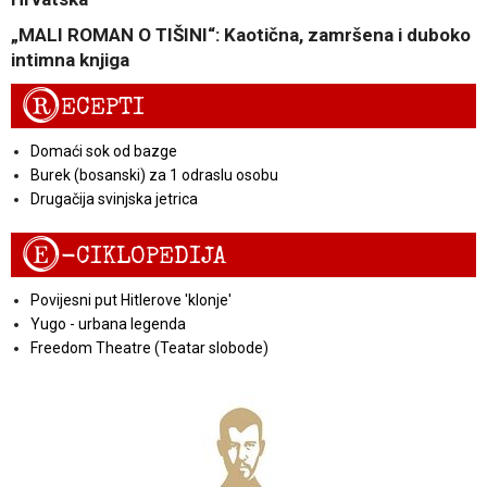
„MALI ROMAN O TIŠINI“: Kaotična, zamršena i duboko
intimna knjiga
R
ECEPTI
Domaći sok od bazge
Burek (bosanski) za 1 odraslu osobu
Drugačija svinjska jetrica
E
-CIKLOPEDIJA
Povijesni put Hitlerove 'klonje'
Yugo - urbana legenda
Freedom Theatre (Teatar slobode)