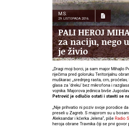
M.S.
29. LISTOPADA 2016.
PALI HEROJ MIHA
za naciju, nego u
je živio
„Dragi moji borci, ja sam major Mihajlo Pe
riječima pred goloruku Teritorijalnu obr
muškarac „srednjeg rasta, crn, proćelav
glasa za 'dreku' bez mikrofona i razglas
vojnika. Majorova jedinica bivše Jugosla
Petrović je odlučio ostati i staviti se
„Nije prihvatio ni poziv svoje porodice d
preseli u Zagreb. S majorom su u bosansk
Aleksandar i kćerka Jelena“, piše
Radio S
heroja obrane Travnika čiji se prvi gov