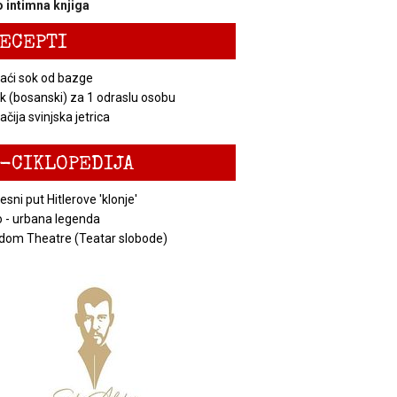
 intimna knjiga
ECEPTI
ći sok od bazge
k (bosanski) za 1 odraslu osobu
čija svinjska jetrica
-CIKLOPEDIJA
esni put Hitlerove 'klonje'
 - urbana legenda
dom Theatre (Teatar slobode)