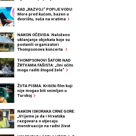
KAD „RAZVOJ“ POPIJE VODU:
More pred kućom, bazen u
dvorištu, suša na vratima
NAKON OČEVIDA: Naloženo
uklanjanje objekata koje su
postavili organizatori
Thompsonova koncerta
THOMPSONOVI ŠATORI NAD
ŽRTVAMA FAŠISTA: „Oni očito
mogu raditi štogod žele“
ŽUTA PISMA: Kritički film koji
nije mogao biti snimljen u
Turskoj
NAKON ISKORAKA CRNE GORE:
„Vrijeme je da i Hrvatska
razgovara o utjecaju
menstruacije na radni život
žena“