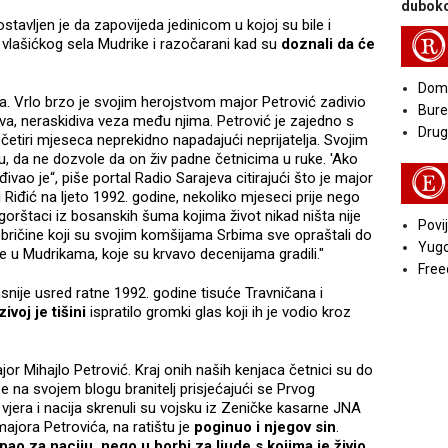
duboko
tavljen je da zapovijeda jedinicom u kojoj su bile i
R
z vlašićkog sela Mudrike i razočarani kad su
doznali da će
Doma
na. Vrlo brzo je svojim herojstvom major Petrović zadivio
Bure
iva, neraskidiva veza među njima. Petrović je zajedno s
Druga
četiri mjeseca neprekidno napadajući neprijatelja. Svojim
iju, da ne dozvole da on živ padne četnicima u ruke. 'Ako
E
ao je“, piše portal Radio Sarajeva citirajući što je major
Riđić na ljeto 1992. godine, nekoliko mjeseci prije nego
 gorštaci iz bosanskih šuma kojima život nikad ništa nije
Povij
ričine koji su svojim komšijama Srbima sve opraštali do
Yugo
 u Mudrikama, koje su krvavo decenijama gradili."
Free
asnije usred ratne 1992. godine tisuće Travničana i
zivoj je tišini
ispratilo gromki glas koji ih je vodio kroz
jor Mihajlo Petrović. Kraj onih naših kenjaca četnici su do
še na svojem blogu branitelj prisjećajući se Prvog
 vjera i nacija skrenuli su vojsku iz Zeničke kasarne JNA
ajora Petrovića, na ratištu je
poginuo i njegov sin
.
 pao za naciju, nego u borbi za ljude s kojima je živio
.