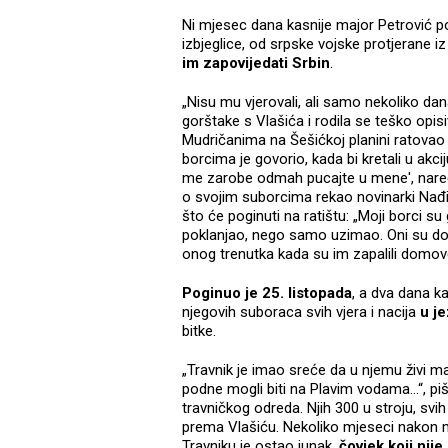
Ni mjesec dana kasnije major Petrović pos
izbjeglice, od srpske vojske protjerane i
im zapovijedati Srbin
.
„Nisu mu vjerovali, ali samo nekoliko da
gorštake s Vlašića i rodila se teško opis
Mudričanima na Šešićkoj planini ratovao 
borcima je govorio, kada bi kretali u akc
me zarobe odmah pucajte u mene', naređiv
o svojim suborcima rekao novinarki Nađi 
što će poginuti na ratištu: „Moji borci su
poklanjao, nego samo uzimao. Oni su dob
onog trenutka kada su im zapalili domove
Poginuo je 25. listopada
, a dva dana k
njegovih suboraca svih vjera i nacija
u je
bitke.
„Travnik je imao sreće da u njemu živi ma
podne mogli biti na Plavim vodama...“, pi
travničkog odreda. Njih 300 u stroju, svih
prema Vlašiću. Nekoliko mjeseci nakon m
Travniku je ostao junak,
čovjek koji nije