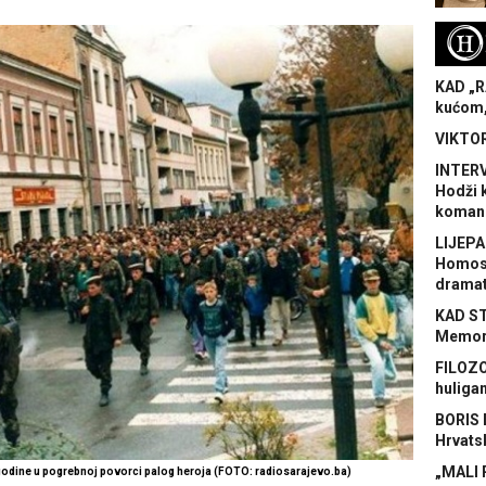
H
KAD „R
kućom,
VIKTOR
INTERV
Hodži 
koman
LIJEPA
Homose
dramat
KAD S
Memora
FILOZO
huliga
BORIS 
Hrvats
„MALI 
 godine u pogrebnoj povorci palog heroja (FOTO: radiosarajevo.ba)