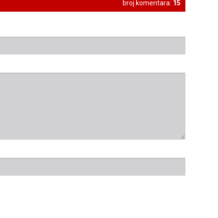
broj komentara:
15