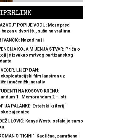
IPERLINK
AZVOJ“ POPIJE VODU: More pred
 bazen u dvorištu, suša na vratima
 IVANČIĆ: Nazad naši
ENCIJA KOJA MIJENJA STVAR: Priča o
koji je izvukao mrtvog partizanskog
danta
 VEČER, LIJEP DAN:
ksploatacijski film lansiran uz
ični mučenički narativ
TUDENTI NA KOSOVO KRENU:
ndum 1 i Memorandum 2 – isti
FIJA PALANKE: Estetski kriteriji
nske zajednice
DEŽULOVIĆ: Kanye Westu ostala je samo
ka
ROMAN O TIŠINI“: Kaotična, zamršena i