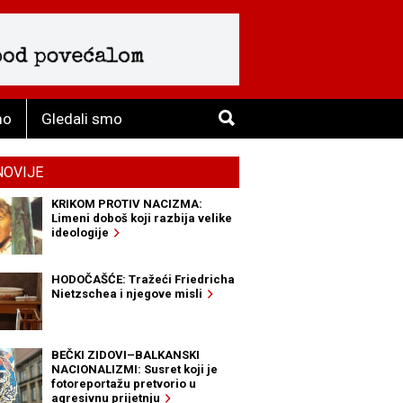
mo
Gledali smo
NOVIJE
KRIKOM PROTIV NACIZMA:
Limeni doboš koji razbija velike
ideologije
HODOČAŠĆE: Tražeći Friedricha
Nietzschea i njegove misli
BEČKI ZIDOVI–BALKANSKI
NACIONALIZMI: Susret koji je
fotoreportažu pretvorio u
agresivnu prijetnju