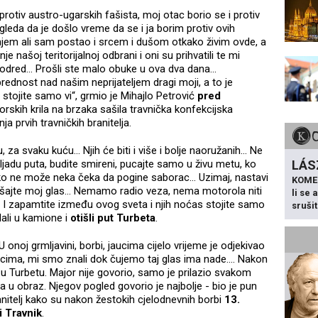
rotiv austro-ugarskih fašista, moj otac borio se i protiv
zgleda da je došlo vreme da se i ja borim protiv ovih
jem ali sam postao i srcem i dušom otkako živim ovde, a
 našoj teritorijalnoj odbrani i oni su prihvatili te mi
odred... Prošli ste malo obuke u ova dva dana...
rednost nad našim neprijateljem dragi moji, a to je
stojite samo vi“, grmio je Mihajlo Petrović
pred
orskih krila na brzaka sašila travnička konfekcijska
ja prvih travničkih branitelja.
 za svaku kuću... Njih će biti i više i bolje naoružanih... Ne
LÁS
ljadu puta, budite smireni, pucajte samo u živu metu, ko
ko ne može neka čeka da pogine saborac... Uzimaj, nastavi
KOME
slušajte moj glas... Nemamo radio veza, nema motorola niti
li se
... I zapamtite između ovog sveta i njih noćas stojite samo
sruši
ali u kamione i
otišli put Turbeta
.
 onoj grmljavini, borbi, jaucima cijelo vrijeme je odjekivao
cima, mi smo znali dok čujemo taj glas ima nade.... Nakon
 u Turbetu. Major nije govorio, samo je prilazio svakom
ga u obraz. Njegov pogled govorio je najbolje - bio je pun
ranitelj kako su nakon žestokih cjelodnevnih borbi
13.
i Travnik
.