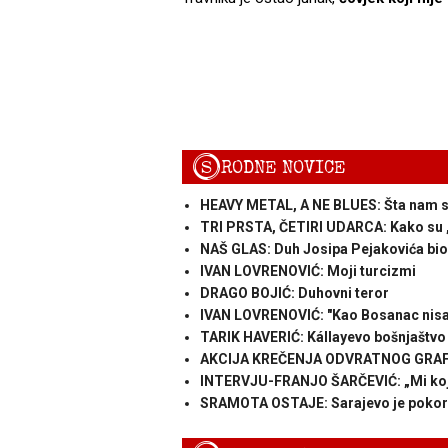
S
RODNE NOVICE
HEAVY METAL, A NE BLUES: Šta nam se
TRI PRSTA, ČETIRI UDARCA: Kako su „č
NAŠ GLAS: Duh Josipa Pejakovića bio 
IVAN LOVRENOVIĆ: Moji turcizmi
DRAGO BOJIĆ: Duhovni teror
IVAN LOVRENOVIĆ: "Kao Bosanac nisa
TARIK HAVERIĆ: Kállayevo bošnjaštvo
AKCIJA KREČENJA ODVRATNOG GRAFITA: 
INTERVJU-FRANJO ŠARČEVIĆ: „Mi koji
SRAMOTA OSTAJE: Sarajevo je pokor