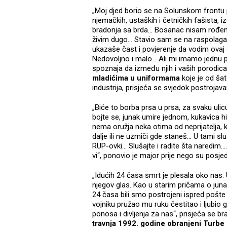
„Moj djed borio se na Solunskom frontu p
njemačkih, ustaških i četničkih fašista, i
bradonja sa brda... Bosanac nisam rođen
živim dugo... Stavio sam se na raspolaganje
ukazaše čast i povjerenje da vodim ovaj 
Nedovoljno i malo... Ali mi imamo jednu p
spoznaja da između njih i vaših porodica 
mladićima u uniformama
koje je od šat
industrija, prisjeća se svjedok postrojavan
„Biće to borba prsa u prsa, za svaku ulicu,
bojte se, junak umire jednom, kukavica hi
nema oružja neka otima od neprijatelja, 
dalje ili ne uzmiči gde staneš... U tami 
RUP-ovki... Slušajte i radite šta naredim.
vi“, ponovio je major prije nego su posjed
„Idućih 24 časa smrt je plesala oko nas. U
njegov glas. Kao u starim pričama o juna
24 časa bili smo postrojeni ispred pošte
vojniku pružao mu ruku čestitao i ljubio 
ponosa i divljenja za nas“, prisjeća se b
travnja 1992. godine obranjeni Turbe 