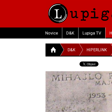
Novice
D&K
Lupiga TV
H
D&K
HIPERLINK