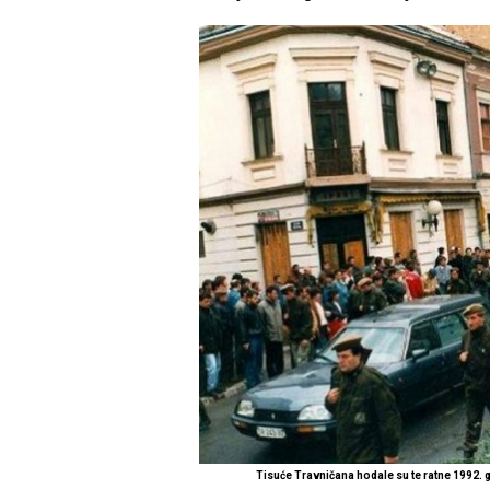
Tisuće Travničana hodale su te ratne 1992.