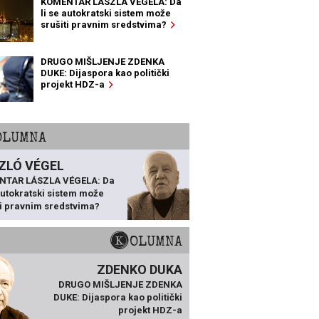
KOMENTAR LÁSZLA VÉGELA: Da
li se autokratski sistem može
srušiti pravnim sredstvima?
DRUGO MIŠLJENJE ZDENKA
DUKE: Dijaspora kao politički
projekt HDZ-a
KOLUMNA
ZLÓ VÉGEL
NTAR LÁSZLA VÉGELA: Da
 autokratski sistem može
ti pravnim sredstvima?
KOLUMNA
ZDENKO DUKA
DRUGO MIŠLJENJE ZDENKA
DUKE: Dijaspora kao politički
projekt HDZ-a