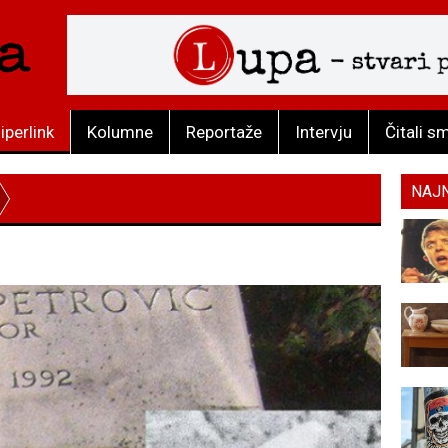
iperlink
Kolumne
Reportaže
Intervju
Čitali s
NAJ