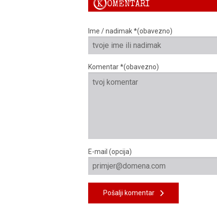
K
OMENTARI
Ime / nadimak *(obavezno)
Komentar *(obavezno)
E-mail (opcija)
Pošalji komentar