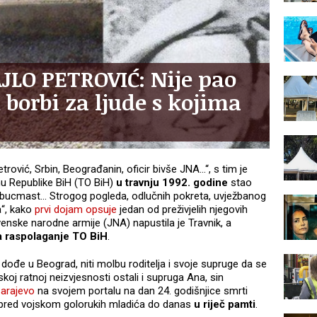
JLO PETROVIĆ: Nije pao
 borbi za ljude s kojima
trović, Srbin, Beograđanin, oficir bivše JNA…“, s tim je
anu Republike BiH (TO BiH)
u travnju 1992. godine
stao
, bucmast… Strogog pogleda, odlučnih pokreta, uvježbanog
a“, kako
prvi dojam opsuje
jedan od preživjelih njegovih
venske narodne armije (JNA) napustila je Travnik, a
 na raspolaganje TO BiH
.
a dođe u Beograd, niti molbu roditelja i svoje supruge da se
oj ratnoj neizvjesnosti ostali i supruga Ana, sin
arajevo
na svojem portalu na dan 24. godišnjice smrti
or pred vojskom golorukih mladića do danas
u riječ pamti
.