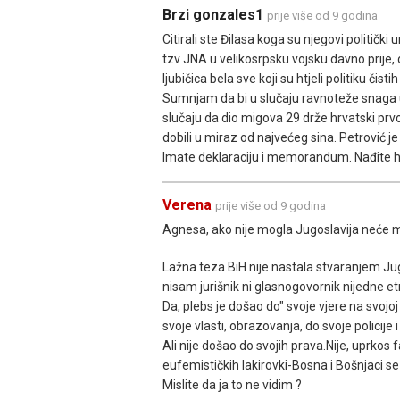
Brzi gonzales1
prije više od 9 godina
Citirali ste Đilasa koga su njegovi politički
tzv JNA u velikosrpsku vojsku davno prije,
ljubičica bela sve koji su htjeli politiku čist
Sumnjam da bi u slučaju ravnoteže snaga u
slučaju da dio migova 29 drže hrvatski prv
dobili u miraz od najvećeg sina. Petrović j
Imate deklaraciju i memorandum. Nađite hrv
Verena
prije više od 9 godina
Agnesa, ako nije mogla Jugoslavija neće mo
Lažna teza.BiH nije nastala stvaranjem Jugos
nisam jurišnik ni glasnogovornik nijedne e
Da, plebs je došao do" svoje vjere na svojoj 
svoje vlasti, obrazovanja, do svoje policije i
Ali nije došao do svojih prava.Nije, uprkos 
eufemističkih lakirovki-Bosna i Bošnjaci se j
Mislite da ja to ne vidim ?