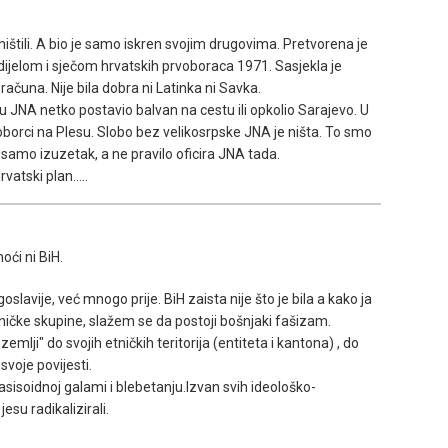
 uništili. A bio je samo iskren svojim drugovima. Pretvorena je
 dijelom i sječom hrvatskih prvoboraca 1971. Sasjekla je
ih računa. Nije bila dobra ni Latinka ni Savka.
 JNA netko postavio balvan na cestu ili opkolio Sarajevo. U
oborci na Plesu. Slobo bez velikosrpske JNA je ništa. To smo
e samo izuzetak, a ne pravilo oficira JNA tada.
atski plan.....
ći ni BiH.
lavije, već mnogo prije. BiH zaista nije što je bila a kako ja
tničke skupine, slažem se da postoji bošnjaki fašizam.
zemlji" do svojih etničkih teritorija (entiteta i kantona) , do
 svoje povijesti.
fasisoidnoj galami i blebetanju.Izvan svih ideološko-
esu radikalizirali.