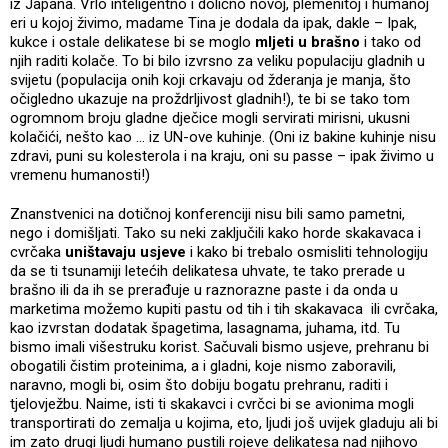
iz Japana. Vrlo inteligentno i dolično novoj, plemenitoj i humanoj
eri u kojoj živimo, madame Tina je dodala da ipak, dakle – Ipak,
kukce i ostale delikatese bi se moglo
mljeti u brašno
i tako od
njih raditi kolače. To bi bilo izvrsno za veliku populaciju gladnih u
svijetu (populacija onih koji crkavaju od žderanja je manja, što
očigledno ukazuje na proždrljivost gladnih!), te bi se tako tom
ogromnom broju gladne dječice mogli servirati mirisni, ukusni
kolačići, nešto kao ... iz UN-ove kuhinje. (Oni iz bakine kuhinje nisu
zdravi, puni su kolesterola i na kraju, oni su passe – ipak živimo u
vremenu humanosti!)
Znanstvenici na dotičnoj konferenciji nisu bili samo pametni,
nego i domišljati. Tako su neki zaključili kako horde skakavaca i
cvrčaka
uništavaju usjeve
i kako bi trebalo osmisliti tehnologiju
da se ti tsunamiji letećih delikatesa uhvate, te tako prerade u
brašno ili da ih se prerađuje u raznorazne paste i da onda u
marketima možemo kupiti pastu od tih i tih skakavaca ili cvrčaka,
kao izvrstan dodatak špagetima, lasagnama, juhama, itd. Tu
bismo imali višestruku korist. Sačuvali bismo usjeve, prehranu bi
obogatili čistim proteinima, a i gladni, koje nismo zaboravili,
naravno, mogli bi, osim što dobiju bogatu prehranu, raditi i
tjelovježbu. Naime, isti ti skakavci i cvrčci bi se avionima mogli
transportirati do zemalja u kojima, eto, ljudi još uvijek gladuju ali bi
im zato drugi ljudi humano pustili rojeve delikatesa nad njihovo