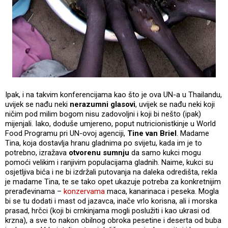
Ipak, i na takvim konferencijama kao što je ova UN-a u Thailandu,
uvijek se nađu neki
nerazumni glasovi
, uvijek se nađu neki koji
ničim pod milim bogom nisu zadovoljni i koji bi nešto (ipak)
mijenjali. Iako, doduše umjereno, poput nutricionistkinje u World
Food Programu pri UN-ovoj agenciji,
Tine van Briel
. Madame
Tina, koja dostavlja hranu gladnima po svijetu, kada im je to
potrebno, izražava
otvorenu sumnju
da samo kukci mogu
pomoći velikim i ranjivim populacijama gladnih. Naime, kukci su
osjetljiva bića i ne bi izdržali putovanja na daleka odredišta, rekla
je madame Tina, te se tako opet ukazuje potreba za konkretnijim
prerađevinama –
konzervama
maca, kanarinaca i peseka. Mogla
bi se tu dodati i mast od jazavca, inače vrlo korisna, ali i morska
prasad, hrčci (koji bi crnkinjama mogli poslužiti i kao ukrasi od
krzna), a sve to nakon obilnog obroka pesetine i deserta od buba