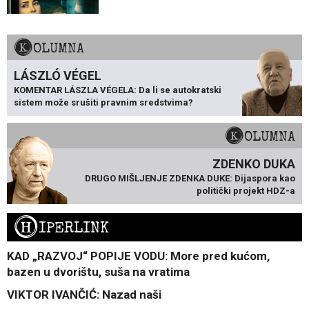
KOLUMNA
LÁSZLÓ VÉGEL
KOMENTAR LÁSZLA VÉGELA: Da li se autokratski
sistem može srušiti pravnim sredstvima?
KOLUMNA
ZDENKO DUKA
DRUGO MIŠLJENJE ZDENKA DUKE: Dijaspora kao
politički projekt HDZ-a
H
IPERLINK
KAD „RAZVOJ“ POPIJE VODU: More pred kućom,
bazen u dvorištu, suša na vratima
VIKTOR IVANČIĆ: Nazad naši