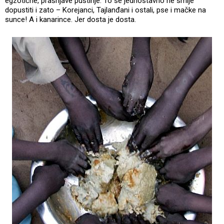
egzotične, prašnjave pustinje. To se jednostavno ne smije
dopustiti i zato – Korejanci, Tajlanđani i ostali, pse i mačke na
sunce! A i kanarince. Jer dosta je dosta.