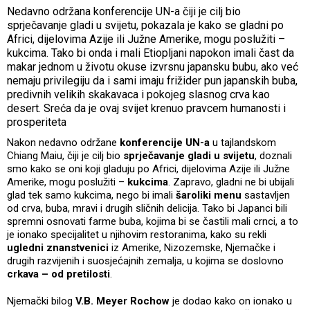
Nedavno održana konferencije UN-a čiji je cilj bio
sprječavanje gladi u svijetu, pokazala je kako se gladni po
Africi, dijelovima Azije ili Južne Amerike, mogu poslužiti –
kukcima. Tako bi onda i mali Etiopljani napokon imali čast da
makar jednom u životu okuse izvrsnu japansku bubu, ako već
nemaju privilegiju da i sami imaju frižider pun japanskih buba,
predivnih velikih skakavaca i pokojeg slasnog crva kao
desert. Sreća da je ovaj svijet krenuo pravcem humanosti i
prosperiteta
Nakon nedavno održane
konferencije UN-a
u tajlandskom
Chiang Maiu, čiji je cilj bio
sprječavanje gladi u svijetu
, doznali
smo kako se oni koji gladuju po Africi, dijelovima Azije ili Južne
Amerike, mogu poslužiti –
kukcima
. Zapravo, gladni ne bi ubijali
glad tek samo kukcima, nego bi imali
šaroliki menu
sastavljen
od crva, buba, mravi i drugih sličnih delicija. Tako bi Japanci bili
spremni osnovati farme buba, kojima bi se častili mali crnci, a to
je ionako specijalitet u njihovim restoranima, kako su rekli
ugledni znanstvenici
iz Amerike, Nizozemske, Njemačke i
drugih razvijenih i suosjećajnih zemalja, u kojima se doslovno
crkava – od pretilosti
.
Njemački bilog
V.B. Meyer Rochow
je dodao kako on ionako u