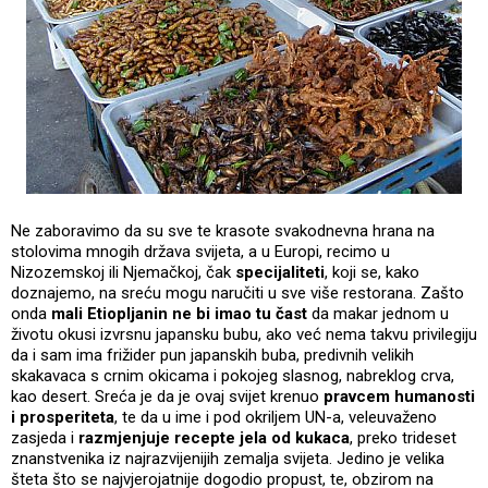
Ne zaboravimo da su sve te krasote svakodnevna hrana na
stolovima mnogih država svijeta, a u Europi, recimo u
Nizozemskoj ili Njemačkoj, čak
specijaliteti
, koji se, kako
doznajemo, na sreću mogu naručiti u sve više restorana. Zašto
onda
mali Etiopljanin ne bi imao tu čast
da makar jednom u
životu okusi izvrsnu japansku bubu, ako već nema takvu privilegiju
da i sam ima frižider pun japanskih buba, predivnih velikih
skakavaca s crnim okicama i pokojeg slasnog, nabreklog crva,
kao desert. Sreća je da je ovaj svijet krenuo
pravcem humanosti
i prosperiteta
, te da u ime i pod okriljem UN-a, veleuvaženo
zasjeda i
razmjenjuje recepte jela od kukaca
, preko trideset
znanstvenika iz najrazvijenijih zemalja svijeta. Jedino je velika
šteta što se najvjerojatnije dogodio propust, te, obzirom na