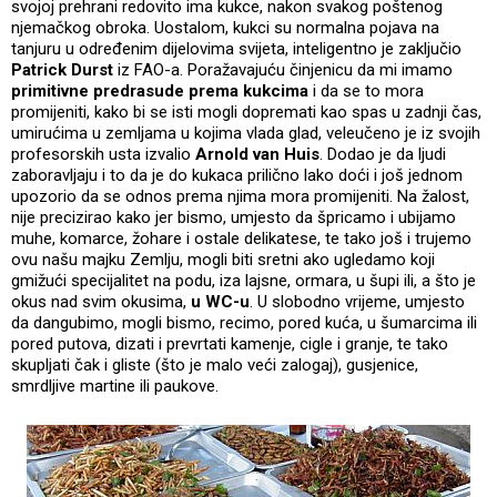
svojoj prehrani redovito ima kukce, nakon svakog poštenog
njemačkog obroka. Uostalom, kukci su normalna pojava na
tanjuru u određenim dijelovima svijeta, inteligentno je zaključio
Patrick Durst
iz FAO-a. Poražavajuću činjenicu da mi imamo
primitivne predrasude prema kukcima
i da se to mora
promijeniti, kako bi se isti mogli dopremati kao spas u zadnji čas,
umirućima u zemljama u kojima vlada glad, veleučeno je iz svojih
profesorskih usta izvalio
Arnold van Huis
. Dodao je da ljudi
zaboravljaju i to da je do kukaca prilično lako doći i još jednom
upozorio da se odnos prema njima mora promijeniti. Na žalost,
nije precizirao kako jer bismo, umjesto da špricamo i ubijamo
muhe, komarce, žohare i ostale delikatese, te tako još i trujemo
ovu našu majku Zemlju, mogli biti sretni ako ugledamo koji
gmižući specijalitet na podu, iza lajsne, ormara, u šupi ili, a što je
okus nad svim okusima,
u WC-u
. U slobodno vrijeme, umjesto
da dangubimo, mogli bismo, recimo, pored kuća, u šumarcima ili
pored putova, dizati i prevrtati kamenje, cigle i granje, te tako
skupljati čak i gliste (što je malo veći zalogaj), gusjenice,
smrdljive martine ili paukove.