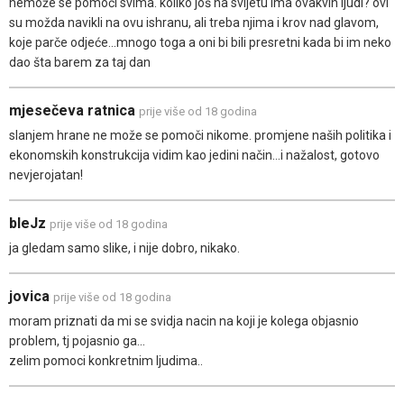
nemože se pomoći svima. koliko još na svijetu ima ovakvih ljudi? ovi
su možda navikli na ovu ishranu, ali treba njima i krov nad glavom,
koje parče odjeće...mnogo toga a oni bi bili presretni kada bi im neko
dao šta barem za taj dan
mjesečeva ratnica
prije više od 18 godina
slanjem hrane ne može se pomoči nikome. promjene naših politika i
ekonomskih konstrukcija vidim kao jedini način...i nažalost, gotovo
nevjerojatan!
bleJz
prije više od 18 godina
ja gledam samo slike, i nije dobro, nikako.
jovica
prije više od 18 godina
moram priznati da mi se svidja nacin na koji je kolega objasnio
problem, tj pojasnio ga...
zelim pomoci konkretnim ljudima..