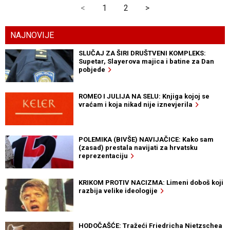
<
1
2
>
NAJNOVIJE
SLUČAJ ZA ŠIRI DRUŠTVENI KOMPLEKS:
Supetar, Slayerova majica i batine za Dan
pobjede
ROMEO I JULIJA NA SELU: Knjiga kojoj se
vraćam i koja nikad nije iznevjerila
POLEMIKA (BIVŠE) NAVIJAČICE: Kako sam
(zasad) prestala navijati za hrvatsku
reprezentaciju
KRIKOM PROTIV NACIZMA: Limeni doboš koji
razbija velike ideologije
HODOČAŠĆE: Tražeći Friedricha Nietzschea