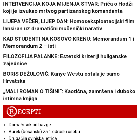
INTERVENCIJA KOJA MIJENJA STVAR: Priča o Hodži
koji je izvukao mrtvog partizanskog komandanta
LIJEPA VEČER, LIJEP DAN: Homoseksploatacijski film
lansiran uz dramatični mučenički narativ
KAD STUDENTI NA KOSOVO KRENU: Memorandum 1 i
Memorandum 2 – isti
FILOZOFIJA PALANKE: Estetski kriteriji huliganske
zajednice
BORIS DEŽULOVIĆ: Kanye Westu ostala je samo
Hrvatska
„MALI ROMAN O TIŠINI“: Kaotična, zamršena i duboko
intimna knjiga
R
ECEPTI
Domaći sok od bazge
Burek (bosanski) za 1 odraslu osobu
Drugačija svinjska jetrica