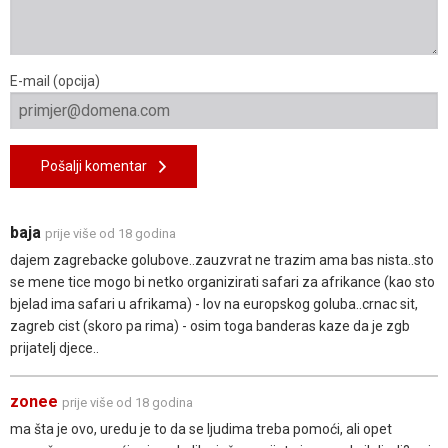
E-mail (opcija)
Pošalji komentar
baja
prije više od 18 godina
dajem zagrebacke golubove..zauzvrat ne trazim ama bas nista..sto
se mene tice mogo bi netko organizirati safari za afrikance (kao sto
bjelad ima safari u afrikama) - lov na europskog goluba..crnac sit,
zagreb cist (skoro pa rima) - osim toga banderas kaze da je zgb
prijatelj djece..
zonee
prije više od 18 godina
ma šta je ovo, uredu je to da se ljudima treba pomoći, ali opet