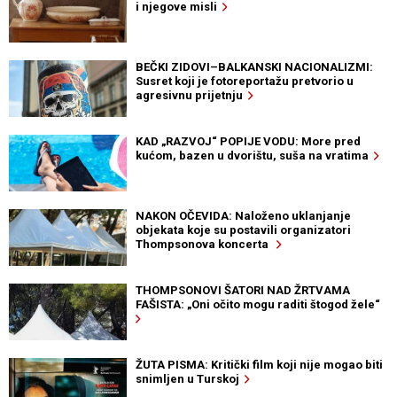
i njegove misli
BEČKI ZIDOVI–BALKANSKI NACIONALIZMI:
Susret koji je fotoreportažu pretvorio u
agresivnu prijetnju
KAD „RAZVOJ“ POPIJE VODU: More pred
kućom, bazen u dvorištu, suša na vratima
NAKON OČEVIDA: Naloženo uklanjanje
objekata koje su postavili organizatori
Thompsonova koncerta
THOMPSONOVI ŠATORI NAD ŽRTVAMA
FAŠISTA: „Oni očito mogu raditi štogod žele“
ŽUTA PISMA: Kritički film koji nije mogao biti
snimljen u Turskoj