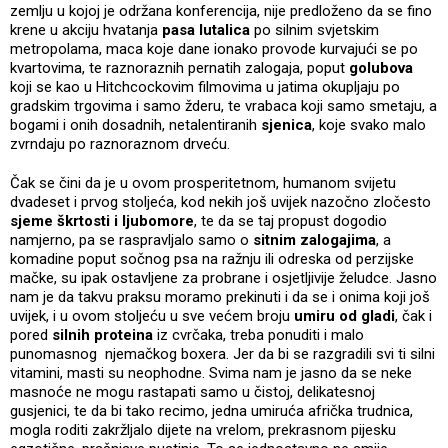
zemlju u kojoj je održana konferencija, nije predloženo da se fino
krene u akciju hvatanja
pasa lutalica
po silnim svjetskim
metropolama, maca koje dane ionako provode kurvajući se po
kvartovima, te raznoraznih pernatih zalogaja, poput
golubova
koji se kao u Hitchcockovim filmovima u jatima okupljaju po
gradskim trgovima i samo žderu, te vrabaca koji samo smetaju, a
bogami i onih dosadnih, netalentiranih
sjenica
, koje svako malo
zvrndaju po raznoraznom drveću.
Čak se čini da je u ovom prosperitetnom, humanom svijetu
dvadeset i prvog stoljeća, kod nekih još uvijek nazočno zločesto
sjeme škrtosti i ljubomore
, te da se taj propust dogodio
namjerno, pa se raspravljalo samo o
sitnim zalogajima
, a
komadine poput sočnog psa na ražnju ili odreska od perzijske
mačke, su ipak ostavljene za probrane i osjetljivije želudce. Jasno
nam je da takvu praksu moramo prekinuti i da se i onima koji još
uvijek, i u ovom stoljeću u sve većem broju
umiru od gladi
, čak i
pored
silnih proteina
iz cvrčaka, treba ponuditi i malo
punomasnog njemačkog boxera. Jer da bi se razgradili svi ti silni
vitamini, masti su neophodne. Svima nam je jasno da se neke
masnoće ne mogu rastapati samo u čistoj, delikatesnoj
gusjenici, te da bi tako recimo, jedna umiruća afrička trudnica,
mogla roditi zakržljalo dijete na vrelom, prekrasnom pijesku