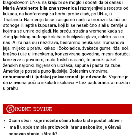
blagoslovom UN-a, na kraju bi se moglo i dodati da bi danas i
Maria Antoinette bila znanstvenica
i razmjenjivala recepte od
kukaca, na konferenciji za borbu protiv gladi, pri UN-u, u
Thailandu. Na meniju bi se zasigurno našli raznorazni kolači od
stonoge ili leptira kupusara, koji bi se nesebično slali u zemlje u
kojima se umire od gladi. Na sreću, strašna vremena kada se
zbog ljudskog nuđenja kolača odrubljivala glava, daleko su iza
nas. A iza nas su i nezdrava, besramno neukusna Trumanova
jaja, mlijeko u prahu, kakao i čokoladice, žvakaće gume, riža, sol,
brašno i ulje u limenkama, konzervirana govedina, mesni doručci,
konzerve s povrćem, malo friških naranči, te poneki paket
ženskih najlonki, higijenskih uložaka, sapuna i pasta za zube.
Amerika je postala puno ljudskija. Bolesnim umovima,
nehumanosti i ljudskoj pokvarenosti je odzvonilo
. Vrijeme je
da iz aviona počnu iskakati skakavci – bez padobrana, a možda i
u prahu.
S
RODNE NOVICE
Osam stvari koje možete učiniti kako biste postali aktivni
Ima li uopće smisla proizvoditi hranu nakon što je Glavaš
ponovno stupio u štrajk?