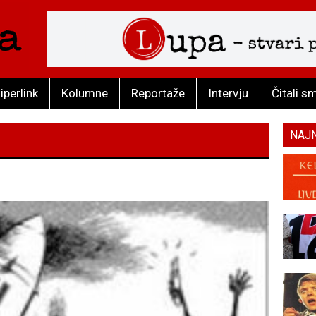
iperlink
Kolumne
Reportaže
Intervju
Čitali s
NAJ