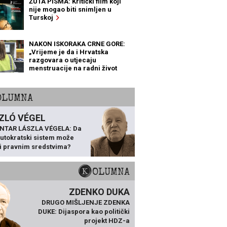
ŽUTA PISMA: Kritički film koji
nije mogao biti snimljen u
Turskoj
NAKON ISKORAKA CRNE GORE:
„Vrijeme je da i Hrvatska
razgovara o utjecaju
menstruacije na radni život
žena“
KOLUMNA
ZLÓ VÉGEL
NTAR LÁSZLA VÉGELA: Da
 autokratski sistem može
ti pravnim sredstvima?
KOLUMNA
ZDENKO DUKA
DRUGO MIŠLJENJE ZDENKA
DUKE: Dijaspora kao politički
projekt HDZ-a