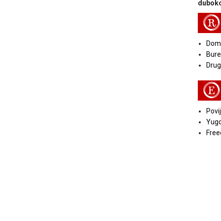
duboko
R
Doma
Bure
Druga
E
Povij
Yugo
Free