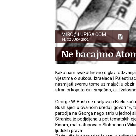
MIRO@LUPIGA.COM
14. OŽUJKA 2002.
Ne bacajmo Ato
Kako nam svakodnevno u glavi odzvanja
vijestima o sukobu Izraelaca i Palestinac
nasmijati svemu tome uzimajući u obzir da
stranici koja to čini smješno, ali i žalosno 
George W. Bush se useljava u Bijelu kuću,
Bush sjedi u ovalnom uredu i govori "E, t
parodija na Georga nego strip u jednoj sli
Stranica je podjeljena u pet tematskih c
Kinom, malo stripova o Slobodanu i Wilia
ljudskih prava.