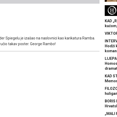
H
KAD „R
kućom,
VIKTOR
r Spiegelu je izašao na naslovnici kao karikatura Ramba.
INTERV
aručio takav poster. George Rambo!
Hodži 
koman
LIJEPA
Homose
dramat
KAD S
Memora
FILOZO
huliga
BORIS 
Hrvats
„MALI 