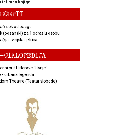
 intimna knjiga
ECEPTI
ći sok od bazge
k (bosanski) za 1 odraslu osobu
čija svinjska jetrica
-CIKLOPEDIJA
esni put Hitlerove 'klonje'
 - urbana legenda
dom Theatre (Teatar slobode)