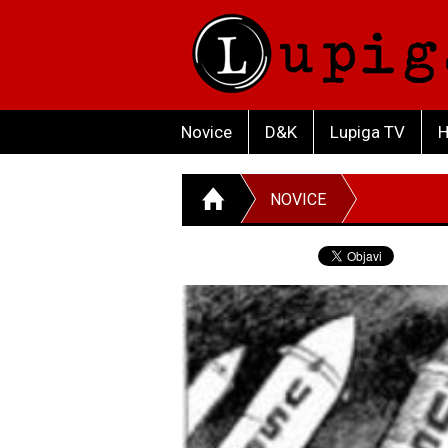
Novice
D&K
Lupiga TV
H
NOVICE