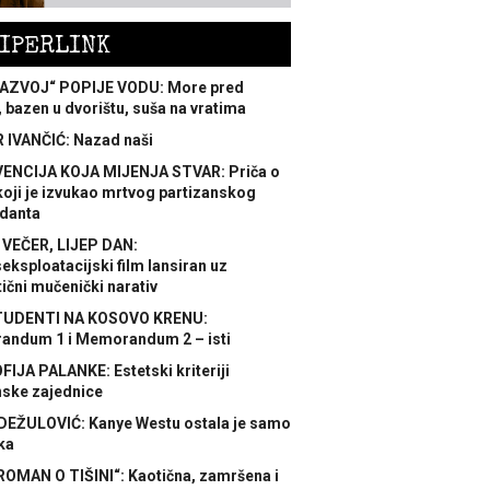
IPERLINK
AZVOJ“ POPIJE VODU: More pred
 bazen u dvorištu, suša na vratima
 IVANČIĆ: Nazad naši
ENCIJA KOJA MIJENJA STVAR: Priča o
koji je izvukao mrtvog partizanskog
danta
 VEČER, LIJEP DAN:
ksploatacijski film lansiran uz
ični mučenički narativ
TUDENTI NA KOSOVO KRENU:
ndum 1 i Memorandum 2 – isti
FIJA PALANKE: Estetski kriteriji
nske zajednice
DEŽULOVIĆ: Kanye Westu ostala je samo
ka
ROMAN O TIŠINI“: Kaotična, zamršena i