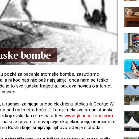
mske bombe
ju pozivi za bacanje atomske bombe, zasuti smo
a, a ni kod nas nije baš najsjajnije, onda nam se teško
 je to sve ljudska tragedija. Ipak ova novica o internet
istinito.
 a radnici iza njega unose električnu stolicu ili George W.
ata sad radim što hoću...". To nije nekakva afganistanska
ci koji svaki dan izlazi na adresi
www.globecartoon.com
.
jelina koje govore o novoj svjetskoj ekonomiji, odnosima s
mu Bushu koje ismijavaju njihovo viđenje sloboda i