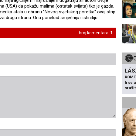
ao najtragičnijem i najružnijem događaju ali autori ovdje
ima (USA) da pokažu malima (ostatak svijata) tko je gazda.
merika stala u obranu "Novog svjetskog poretka" ovaj strip
za drugu stranu. Onu ponekad smješniju i istinitiju.
broj komentara:
1
LÁS
KOME
li se
sruši