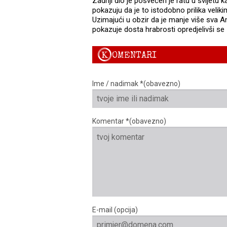
Zadnji dio je posvećen je ratu u svijetu k
pokazuju da je to istodobno prilika velik
Uzimajući u obzir da je manje više sva A
pokazuje dosta hrabrosti opredjelivši se 
K
OMENTARI
Ime / nadimak *(obavezno)
Komentar *(obavezno)
E-mail (opcija)