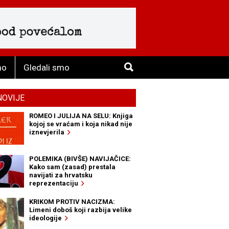
mo
Gledali smo
NOVIJE
ROMEO I JULIJA NA SELU: Knjiga
kojoj se vraćam i koja nikad nije
iznevjerila
POLEMIKA (BIVŠE) NAVIJAČICE:
Kako sam (zasad) prestala
navijati za hrvatsku
reprezentaciju
KRIKOM PROTIV NACIZMA:
Limeni doboš koji razbija velike
ideologije