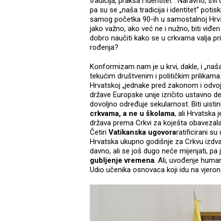
tradicija, praksa i identitet“. Naravno, sv
pa su se „naša tradicija i identitet“ potiskiv
samog početka 90-ih u samostalnoj Hrvat
jako važno, ako već ne i nužno, biti viđen 
dobro naučiti kako se u crkvama valja pri
rođenja?
Konformizam nam je u krvi, dakle, i „naša t
tekućim društvenim i političkim prilikam
Hrvatskoj „jednake pred zakonom i odvoj
države Europske unije izričito ustavno de
dovoljno određuje sekularnost. Biti uisti
crkvama, a ne u školama
, ali Hrvatsk
država prema Crkvi za koješta obavezala
Četiri
Vatikanska ugovora
ratificirani s
Hrvatska ukupno godišnje za Crkvu izdvaj
davno, ali se još dugo neće mijenjati, pa 
gubljenje vremena
. Ali, uvođenje human
Udio učenika osnovaca koji idu na vjeron