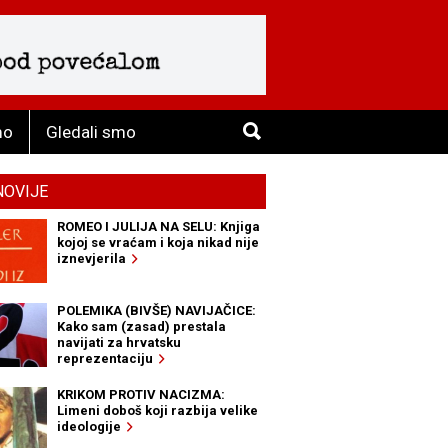
mo
Gledali smo
NOVIJE
ROMEO I JULIJA NA SELU: Knjiga
kojoj se vraćam i koja nikad nije
iznevjerila
POLEMIKA (BIVŠE) NAVIJAČICE:
Kako sam (zasad) prestala
navijati za hrvatsku
reprezentaciju
KRIKOM PROTIV NACIZMA:
Limeni doboš koji razbija velike
ideologije