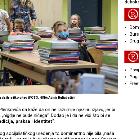
duboko
R
Doma
Bure
Druga
E
Povij
Yugo
Free
 da ih je itko pitao (FOTO: HINA/Admir Buljubašić)
lenkovića da kaže da on ne razumije njezinu izjavu, jer bi
a „nigdje ne bude ničega“. Dodao je i da ne vidi što bi se
dicija, praksa i identitet“
.
og socijalističkog uređenja to dominantno nije bila „naša