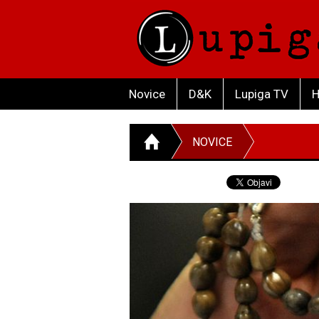
Novice
D&K
Lupiga TV
H
NOVICE