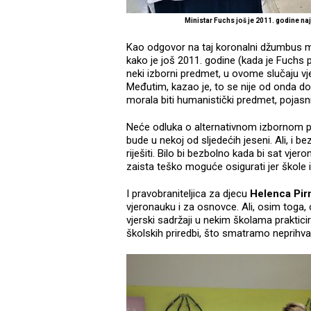
Ministar Fuchs još je 2011. godine n
Kao odgovor na taj koronalni džumbus m
kako je još 2011. godine (kada je Fuchs p
neki izborni predmet, u ovome slučaju vje
Međutim, kazao je, to se nije od onda dog
morala biti humanistički predmet, pojasn
Neće odluka o alternativnom izbornom p
bude u nekoj od sljedećih jeseni. Ali, i 
riješiti. Bilo bi bezbolno kada bi sat vjerona
zaista teško moguće osigurati jer škole i
I pravobraniteljica za djecu
Helenca Pirn
vjeronauku i za osnovce. Ali, osim toga, 
vjerski sadržaji u nekim školama praktici
školskih priredbi, što smatramo neprihvatl