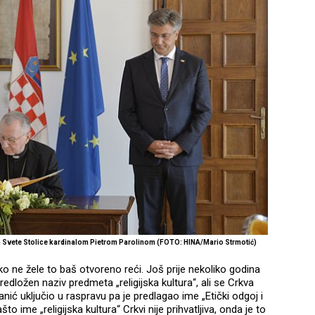
m Svete Stolice kardinalom Pietrom Parolinom (FOTO: HINA/Mario Strmotić)
ako ne žele to baš otvoreno reći. Još prije nekoliko godina
predložen naziv predmeta „religijska kultura“, ali se Crkva
anić uključio u raspravu pa je predlagao ime „Etički odgoj i
o ime „religijska kultura“ Crkvi nije prihvatljiva, onda je to