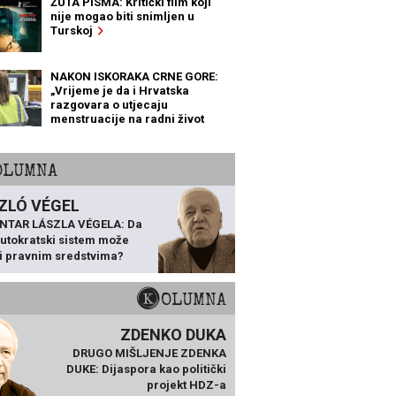
ŽUTA PISMA: Kritički film koji
nije mogao biti snimljen u
Turskoj
NAKON ISKORAKA CRNE GORE:
„Vrijeme je da i Hrvatska
razgovara o utjecaju
menstruacije na radni život
žena“
KOLUMNA
ZLÓ VÉGEL
NTAR LÁSZLA VÉGELA: Da
 autokratski sistem može
ti pravnim sredstvima?
KOLUMNA
ZDENKO DUKA
DRUGO MIŠLJENJE ZDENKA
DUKE: Dijaspora kao politički
projekt HDZ-a