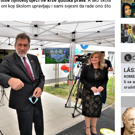
 time njihovoj djeci ne krše ljudska prava
. A ako škola
u oni koji školom upravljaju i sami svjesni da rade ono što
LÁS
KOME
li se
sruši