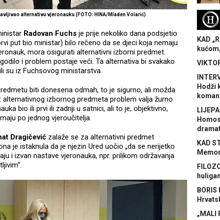
H
ajavljivao alternativu vjeronauku (FOTO: HINA/Mladen Volarić)
inistar
Radovan Fuchs
je prije nekoliko dana podsjetio
KAD „R
rvi put bio ministar) bilo rečeno da se djeci koja nemaju
kućom,
ronauk, mora osigurati alternativni izborni predmet.
odilo i problem postaje veći. Ta alternativa bi svakako
VIKTOR
ili su iz Fuchsovog ministarstva.
INTERV
Hodži 
redmetu biti donesena odmah, to je sigurno, ali možda
koman
bez alternativnog izbornog predmeta problem valja žurno
uka bio ili prvi ili zadnji u satnici, ali to je, objektivno,
LIJEPA
maju po jednog vjeroučitelja.
Homose
dramat
at Dragičević
zalaže se za alternativni predmet
KAD S
ona je istaknula da je njezin Ured uočio „da se nerijetko
Memora
raju i izvan nastave vjeronauka, npr. prilikom održavanja
jivim“.
FILOZO
huliga
BORIS 
Hrvats
„MALI 