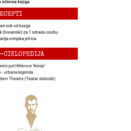
 intimna knjiga
ECEPTI
ći sok od bazge
k (bosanski) za 1 odraslu osobu
čija svinjska jetrica
-CIKLOPEDIJA
esni put Hitlerove 'klonje'
 - urbana legenda
dom Theatre (Teatar slobode)