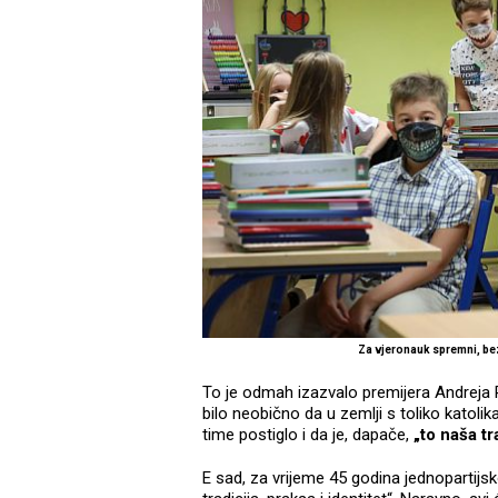
Za vjeronauk spremni, bez
To je odmah izazvalo premijera Andreja P
bilo neobično da u zemlji s toliko katolik
time postiglo i da je, dapače,
„to naša tra
E sad, za vrijeme 45 godina jednopartijsk