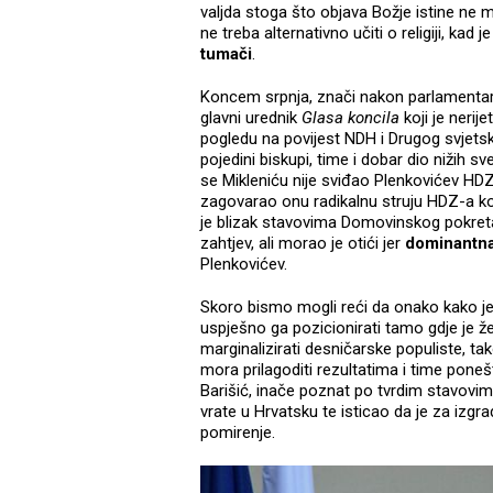
valjda stoga što objava Božje istine ne 
ne treba alternativno učiti o religiji, kad j
tumači
.
Koncem srpnja, znači nakon parlamentar
glavni urednik
Glasa koncila
koji je neri
pogledu na povijest NDH i Drugog svjetskog
pojedini biskupi, time i dobar dio nižih s
se Mikleniću nije sviđao Plenkovićev HDZ
zagovarao onu radikalnu struju HDZ-a ko
je blizak stavovima Domovinskog pokreta 
zahtjev, ali morao je otići jer
dominantna
Plenkovićev.
Skoro bismo mogli reći da onako kako je
uspješno ga pozicionirati tamo gdje je že
marginalizirati desničarske populiste, tak
mora prilagoditi rezultatima i time pone
Barišić, inače poznat po tvrdim stavovi
vrate u Hrvatsku te isticao da je za izgr
pomirenje.