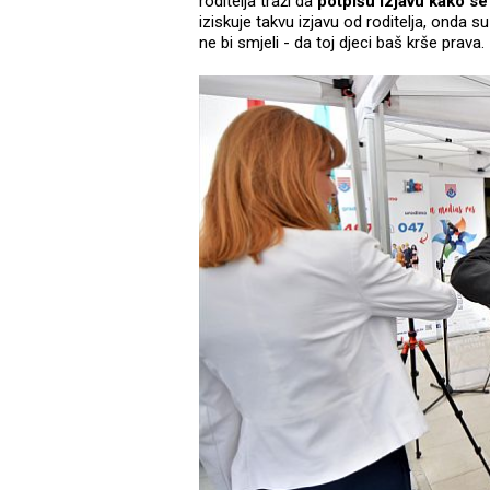
roditelja traži da
potpišu izjavu kako se
iziskuje takvu izjavu od roditelja, onda s
ne bi smjeli - da toj djeci baš krše prava.