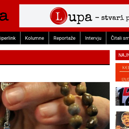
iperlink
Kolumne
Reportaže
Intervju
Čitali s
NAJ