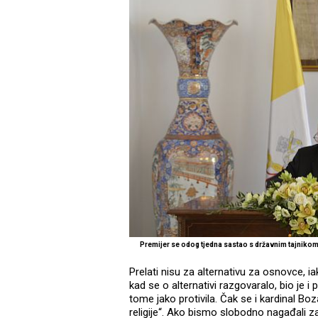
Premijer se odog tjedna sastao s državnim tajniko
Prelati nisu za alternativu za osnovce, i
kad se o alternativi razgovaralo, bio je i 
tome jako protivila. Čak se i kardinal Boz
religije“. Ako bismo slobodno nagađali zašt