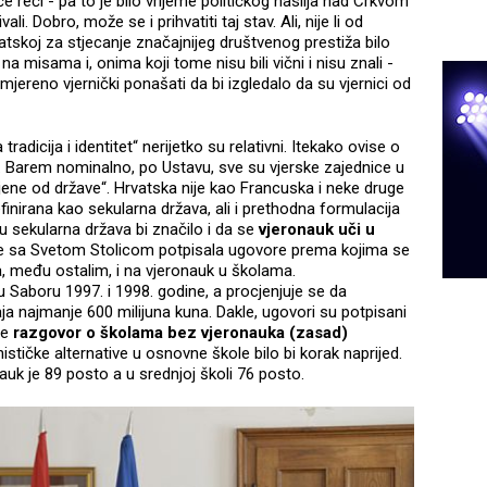
i će reći - pa to je bilo vrijeme političkog nasilja nad Crkvom
ali. Dobro, može se i prihvatiti taj stav. Ali, nije li od
skoj za stjecanje značajnijeg društvenog prestiža bilo
na misama i, onima koji tome nisu bili vični i nisu znali -
mjereno vjernički ponašati da bi izgledalo da su vjernici od
radicija i identitet“ nerijetko su relativni. Itekako ovise o
a. Barem nominalno, po Ustavu, sve su vjerske zajednice u
ene od države“. Hrvatska nije kao Francuska i neke druge
finirana kao sekularna država, ali i prethodna formulacija
nu sekularna država bi značilo i da se
vjeronauk uči u
a je sa Svetom Stolicom potpisala ugovore prema kojima se
, među ostalim, i na vjeronauk u školama.
u u Saboru 1997. i 1998. godine, a procjenjuje se da
a najmanje 600 milijuna kuna. Dakle, ugovori su potpisani
je
razgovor o školama bez vjeronauka (zasad)
ističke alternative u osnovne škole bilo bi korak naprijed.
auk je 89 posto a u srednjoj školi 76 posto.