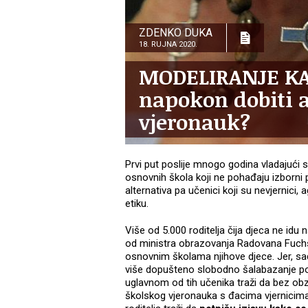
ZDENKO DUKA
18. RUJNA 2020.
MODELIRANJE KAP
napokon dobiti a
vjeronauk?
Prvi put poslije mnogo godina vladajući su
osnovnih škola koji ne pohađaju izborn
alternativa pa učenici koji su nevjernici, 
etiku.
Više od 5.000 roditelja čija djeca ne idu n
od ministra obrazovanja Radovana Fuchsa
osnovnim školama njihove djece. Jer, sada
više dopušteno slobodno šalabazanje po
uglavnom od tih učenika traži da bez obz
školskog vjeronauka s đacima vjernicim