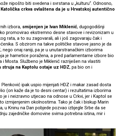
može nipošto biti svedena i svrstana u „kulturu“. Odnosno,
e
Katolička crkva ovlaštena da je u Hrvatskoj autentično
nih izbora,
smijenjen je Ivan Miklenić
, dugogodišnji
jetko promovirao ekstremno desne stavove i revizonizam u
 rata, a to su zagovarali, ali i još zagovaraju čak i
većenika. S obzirom na takve političke stavove jasno je da
, nego onaj raniji, pa je u unutarstranačkim izborima
ja je hametice poražena, a pred parlamentarne izbore bio
i Mosta. Službeno je Miklenić razriješen na vlastiti
 struja na Kaptolu ostaje uz HDZ
, pa bio on i
 Plenković ipak uspio mijenjati HDZ i makar zasad dosta
lio (on kaže da je to desni centar) i rezultatima izborima
o je i neizravno utjecao na odnose u Crkvi, jer i Kaptol se
što izmijenjenim okolnostima. Tako je čak i biskup Marin
ma, u Kninu na Dan pobjede pozvao izbjegle Srbe da se
adnju zajedničke domovine svima potrebna istina, mir i