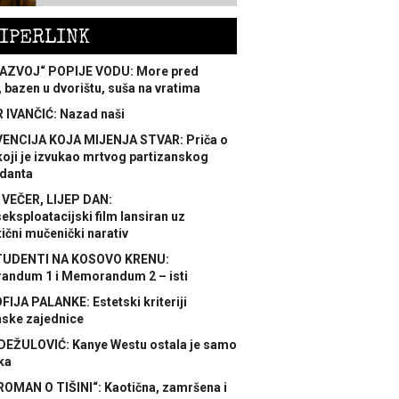
IPERLINK
AZVOJ“ POPIJE VODU: More pred
 bazen u dvorištu, suša na vratima
 IVANČIĆ: Nazad naši
ENCIJA KOJA MIJENJA STVAR: Priča o
koji je izvukao mrtvog partizanskog
danta
 VEČER, LIJEP DAN:
ksploatacijski film lansiran uz
ični mučenički narativ
TUDENTI NA KOSOVO KRENU:
ndum 1 i Memorandum 2 – isti
FIJA PALANKE: Estetski kriteriji
nske zajednice
DEŽULOVIĆ: Kanye Westu ostala je samo
ka
ROMAN O TIŠINI“: Kaotična, zamršena i