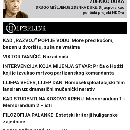
ZDENKO DUKA
DRUGO MIŠLJENJE ZDENKA DUKE: Dijaspora kao
politički projekt HDZ-a
H
IPERLINK
KAD „RAZVOJ“ POPIJE VODU: More pred kućom,
bazen u dvorištu, suša na vratima
VIKTOR IVANČIĆ: Nazad naši
INTERVENCIJA KOJA MIJENJA STVAR: Priča o Hodži
koji je izvukao mrtvog partizanskog komandanta
LIJEPA VEČER, LIJEP DAN: Homoseksploatacijski film
lansiran uz dramatični mučenički narativ
KAD STUDENTI NA KOSOVO KRENU: Memorandum 1 i
Memorandum 2 – isti
FILOZOFIJA PALANKE: Estetski kriteriji huliganske
zajednice