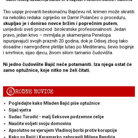
Tko uspije provariti beskonačnu Bajićevu nit, krimen može skratiti
na nekoliko redaka: ogriješio se Damir Polančec o proceduru,
skupljao je i donirao novce bržim i poprečnim putem
,
uvrijedivši sveti proizvod birokratske profesionalnosti. Jedan
pravo, jedan krivo – mrmljala je skamenjena Penelopa
ispunjavajući svojih praznih 20 godina, dok je Odisej zbog tako
dosadne i namrgođene pletilje lutao po Mediteranu, ševio boginje
i smrtnice, sijao djecu, živom silom tamanio čudovišta.
Ni jedno čudovište Bajić neće potamaniti. Iza njega ostat će
samo optužnice, koje nitko ne želi
čitati.
S
RODNE NOVICE
Pogledajte kako Mladen Bajić piše optužnice
Sijač vjetra
Sudac Turudić - malj Šeksove podzemne ćelije
Naučite voljeti svoju domovinu
Apsolutno ne vjerujem Vladinoj borbi protiv korupcije
Kako su Bajić i Karamarko zaboravili Milana Bandića