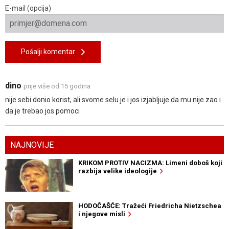
E-mail (opcija)
Pošalji komentar
dino
prije više od 15 godina
nije sebi donio korist, ali svome selu je i jos izjabljuje da mu nije zao i
da je trebao jos pomoci
NAJNOVIJE
KRIKOM PROTIV NACIZMA: Limeni doboš koji
razbija velike ideologije
HODOČAŠĆE: Tražeći Friedricha Nietzschea
i njegove misli