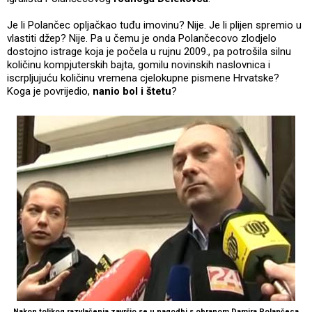
Je li Polančec opljačkao tuđu imovinu? Nije. Je li plijen spremio u
vlastiti džep? Nije. Pa u čemu je onda Polančecovo zlodjelo
dostojno istrage koja je počela u rujnu 2009., pa potrošila silnu
količinu kompjuterskih bajta, gomilu novinskih naslovnica i
iscrpljujuću količinu vremena cjelokupne pismene Hrvatske?
Koga je povrijedio,
nanio bol i štetu
?
Nakon tolikog razvlačenja završio se u nagodbi s obranom Damira Polančeca