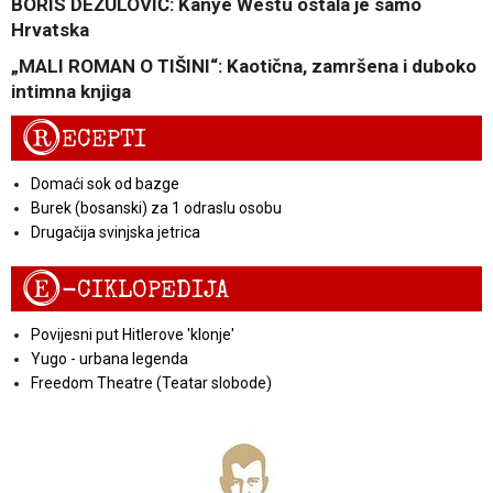
BORIS DEŽULOVIĆ: Kanye Westu ostala je samo
Hrvatska
„MALI ROMAN O TIŠINI“: Kaotična, zamršena i duboko
intimna knjiga
R
ECEPTI
Domaći sok od bazge
Burek (bosanski) za 1 odraslu osobu
Drugačija svinjska jetrica
E
-CIKLOPEDIJA
Povijesni put Hitlerove 'klonje'
Yugo - urbana legenda
Freedom Theatre (Teatar slobode)