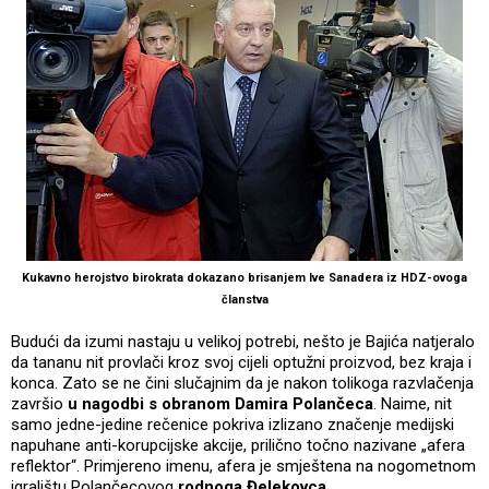
Kukavno herojstvo birokrata dokazano brisanjem Ive Sanadera iz HDZ-ovoga
članstva
Budući da izumi nastaju u velikoj potrebi, nešto je Bajića natjeralo
da tananu nit provlači kroz svoj cijeli optužni proizvod, bez kraja i
konca. Zato se ne čini slučajnim da je nakon tolikoga razvlačenja
završio
u nagodbi s obranom Damira Polančeca
. Naime, nit
samo jedne-jedine rečenice pokriva izlizano značenje medijski
napuhane anti-korupcijske akcije, prilično točno nazivane „afera
reflektor“. Primjereno imenu, afera je smještena na nogometnom
igralištu Polančecovog
rodnoga Đelekovca
.