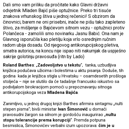
Dali smo vam priliku da pročitate kako Glavni državni
odvjetnik Mladen Bajić piše optužnice. Preko tri tisuće
znakova vrhunskog štiva u jednoj rečenici! S obzirom da
činovnici, barem ne oni prisebni, inače ne pišu tako zapleteno
štivo, za mišljenje o Bajićevom sitnom vezu - optužnici protiv
Polančeca - zamolili smo novinarku Jasnu Babić. Ona nam je
Glavnog isporučila kao pletilju koja vrlo osrednjim ručnim
radom ubija dosadu. Od njegovog antikorupcijskog pletiva,
smatra autorica, na koncu nije ispao niti nakurnjak da uspješno
sakrije golotinju pravosuđa (ritn by Lado)
Roland Barthes
: „
Zadovoljstvo u tekstu
“, tanka, uzbudljiva
knjižica podučava užicima i bolestima u aktu pisanja. Doduše, tih
godina kada je knjižica stigla u Hrvatsku – osamdesetih prošloga
stoljeća – nije se slutilo da će tadašnje francusko iskustvo sa
podivljalom birokracijom pomoći u prepoznavanju sitnoga
antikorupcijskoga veza
Mladena Bajića
.
Zanimljivo, u jednoj drugoj knjizi Barthes afirmira sintagmu „nulti
stepen pisma“; bivši ministar
Ivan Šimonović
u domaći
pravosudni žargon sa silnom je gordošću inaugurirao „
nultu
stopu tolerancije prema korupciji
“. Premda potpuna
besmislica, Šimonovićev verbalni izum upozorava:
čim je u