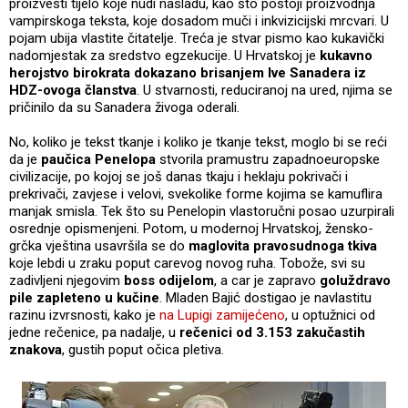
proizvesti tijelo koje nudi nasladu, kao što postoji proizvodnja
vampirskoga teksta, koje dosadom muči i inkvizicijski mrcvari. U
pojam ubija vlastite čitatelje. Treća je stvar pismo kao kukavički
nadomjestak za sredstvo egzekucije. U Hrvatskoj je
kukavno
herojstvo birokrata dokazano brisanjem Ive Sanadera iz
HDZ-ovoga članstva
. U stvarnosti, reduciranoj na ured, njima se
pričinilo da su Sanadera živoga oderali.
No, koliko je tekst tkanje i koliko je tkanje tekst, moglo bi se reći
da je
paučica Penelopa
stvorila pramustru zapadnoeuropske
civilizacije, po kojoj se još danas tkaju i heklaju pokrivači i
prekrivači, zavjese i velovi, svekolike forme kojima se kamuflira
manjak smisla. Tek što su Penelopin vlastoručni posao uzurpirali
osrednje opismenjeni. Potom, u modernoj Hrvatskoj, žensko-
grčka vještina usavršila se do
maglovita pravosudnoga tkiva
koje lebdi u zraku poput carevog novog ruha. Tobože, svi su
zadivljeni njegovim
boss odijelom
, a car je zapravo
goluždravo
pile zapleteno u kučine
. Mladen Bajić dostigao je navlastitu
razinu izvrsnosti, kako je
na Lupigi zamijećeno
, u optužnici od
jedne rečenice, pa nadalje, u
rečenici od 3.153 zakučastih
znakova
, gustih poput očica pletiva.