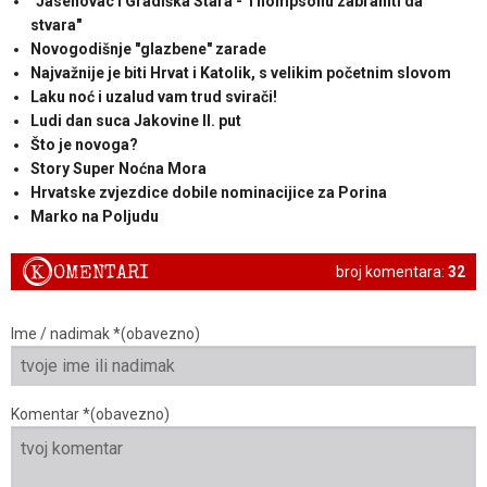
"Jasenovac i Gradiška Stara - Thompsonu zabraniti da
stvara"
Novogodišnje "glazbene" zarade
Najvažnije je biti Hrvat i Katolik, s velikim početnim slovom
Laku noć i uzalud vam trud svirači!
Ludi dan suca Jakovine II. put
Što je novoga?
Story Super Noćna Mora
Hrvatske zvjezdice dobile nominacijice za Porina
Marko na Poljudu
K
OMENTARI
broj komentara:
32
Ime / nadimak *(obavezno)
Komentar *(obavezno)