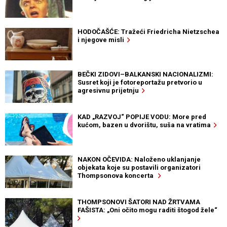
HODOČAŠĆE: Tražeći Friedricha Nietzschea
i njegove misli
BEČKI ZIDOVI–BALKANSKI NACIONALIZMI:
Susret koji je fotoreportažu pretvorio u
agresivnu prijetnju
KAD „RAZVOJ“ POPIJE VODU: More pred
kućom, bazen u dvorištu, suša na vratima
NAKON OČEVIDA: Naloženo uklanjanje
objekata koje su postavili organizatori
Thompsonova koncerta
THOMPSONOVI ŠATORI NAD ŽRTVAMA
FAŠISTA: „Oni očito mogu raditi štogod žele“