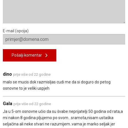
E-mail (opcija)
Pošalji komentar
dino
prije više od 22 godine
malo se mucis dok razmisljas cudi me da si doguro do petog
osnovne to je veliki uspjeh
Gala
prije više od 22 godine
Ja u 5-om osnovne učio da su švabe neprijatelji 50 godina od rata,a
mi nakon 8 godina pljujemo po svom...sramota,nisam ustaška
seljačina ali neke stvari ne razumijem..vama je marko seljak jer