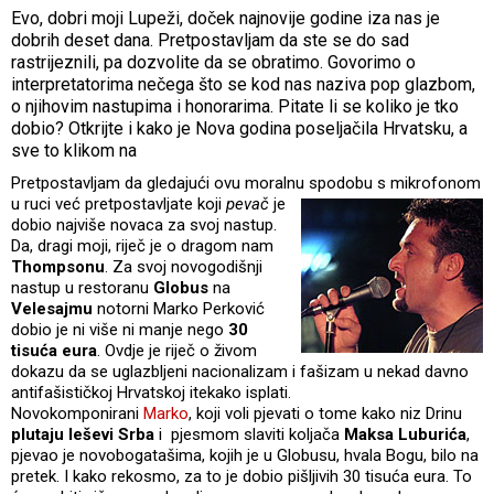
Evo, dobri moji Lupeži, doček najnovije godine iza nas je
dobrih deset dana. Pretpostavljam da ste se do sad
rastrijeznili, pa dozvolite da se obratimo. Govorimo o
interpretatorima nečega što se kod nas naziva pop glazbom,
o njihovim nastupima i honorarima. Pitate li se koliko je tko
dobio? Otkrijte i kako je Nova godina poseljačila Hrvatsku, a
sve to klikom na
Pretpostavljam da gledajući ovu moralnu spodobu s mikrofonom
u ruci već pretpostavljate koji
pevač
je
dobio najviše novaca za svoj nastup.
Da, dragi moji, riječ je o dragom nam
Thompsonu
. Za svoj novogodišnji
nastup u restoranu
Globus
na
Velesajmu
notorni Marko Perković
dobio je ni više ni manje nego
30
tisuća eura
. Ovdje je riječ o živom
dokazu da se uglazbljeni nacionalizam i fašizam u nekad davno
antifašističkoj Hrvatskoj itekako isplati.
Novokomponirani
Marko
, koji voli pjevati o tome kako niz Drinu
plutaju leševi Srba
i pjesmom slaviti koljača
Maksa Luburića
,
pjevao je novobogatašima, kojih je u Globusu, hvala Bogu, bilo na
pretek. I kako rekosmo, za to je dobio pišljivih 30 tisuća eura. To