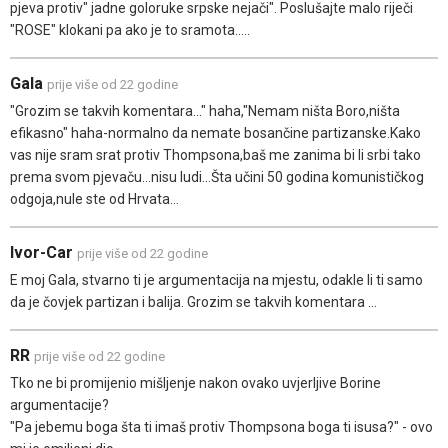
pjeva protiv" jadne goloruke srpske nejači". Poslušajte malo riječi
"ROSE" klokani pa ako je to sramota.....
Gala
prije više od 22 godine
"Grozim se takvih komentara..." haha,"Nemam ništa Boro,ništa
efikasno" haha-normalno da nemate bosančine partizanske.Kako
vas nije sram srat protiv Thompsona,baš me zanima bi li srbi tako
prema svom pjevaču...nisu ludi...Šta učini 50 godina komunističkog
odgoja,nule ste od Hrvata...
Ivor-Car
prije više od 22 godine
E moj Gala, stvarno ti je argumentacija na mjestu, odakle li ti samo
da je čovjek partizan i balija. Grozim se takvih komentara ...
RR
prije više od 22 godine
Tko ne bi promijenio mišljenje nakon ovako uvjerljive Borine
argumentacije?
"Pa jebemu boga šta ti imaš protiv Thompsona boga ti isusa?" - ovo