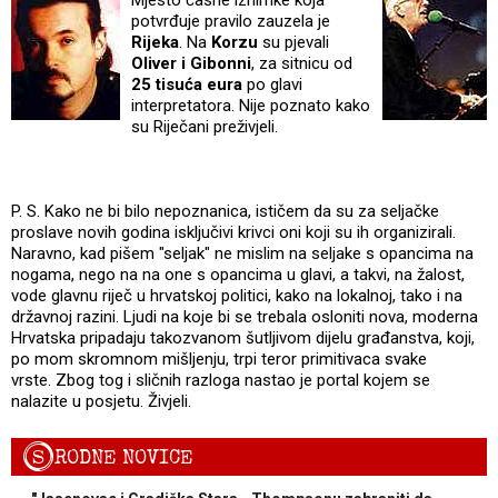
potvrđuje pravilo zauzela je
Rijeka
. Na
Korzu
su pjevali
Oliver i Gibonni
, za sitnicu od
25 tisuća eura
po glavi
interpretatora. Nije poznato kako
su Riječani preživjeli.
P. S. Kako ne bi bilo nepoznanica, ističem da su za seljačke
proslave novih godina isključivi krivci oni koji su ih organizirali.
Naravno, kad pišem "seljak" ne mislim na seljake s opancima na
nogama, nego na na one s opancima u glavi, a takvi, na žalost,
vode glavnu riječ u hrvatskoj politici, kako na lokalnoj, tako i na
državnoj razini. Ljudi na koje bi se trebala osloniti nova, moderna
Hrvatska pripadaju takozvanom šutljivom dijelu građanstva, koji,
po mom skromnom mišljenju, trpi teror primitivaca svake
vrste. Zbog tog i sličnih razloga nastao je portal kojem se
nalazite u posjetu. Živjeli.
S
RODNE NOVICE