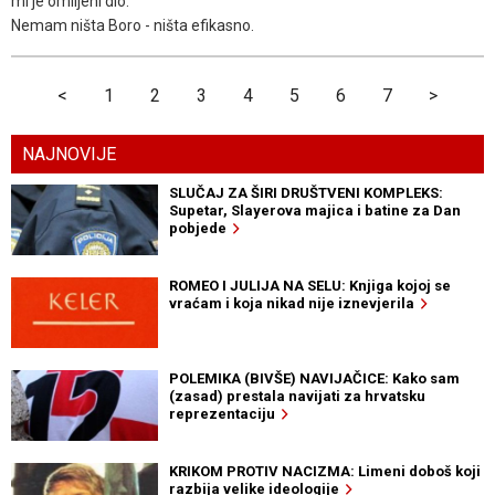
mi je omiljeni dio.
Nemam ništa Boro - ništa efikasno.
<
1
2
3
4
5
6
7
>
NAJNOVIJE
SLUČAJ ZA ŠIRI DRUŠTVENI KOMPLEKS:
Supetar, Slayerova majica i batine za Dan
pobjede
ROMEO I JULIJA NA SELU: Knjiga kojoj se
vraćam i koja nikad nije iznevjerila
POLEMIKA (BIVŠE) NAVIJAČICE: Kako sam
(zasad) prestala navijati za hrvatsku
reprezentaciju
KRIKOM PROTIV NACIZMA: Limeni doboš koji
razbija velike ideologije