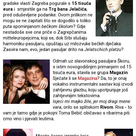
gradske vlasti Zagreba pogurale s
15 tisuća
eura
i smjestile ga na
Trg bana Jelačića
,
pred oduševljene podanike. Ovom prilikom ne
mogu se ne zapitati što se dogodilo s toliko
puta spominjanom
bečkom školom
? Gdje
nestadoše sve one priče o Zagrepčanima
mitteleuropejcima, koji se, dok Srbi slušaju
harmoniku-pasuljaru, opuštaju uz milozvuke bečkih dječaka.
Zasvira nam, evo, jedan pasuljar drito na
Jelatschich platzu
?
Odmah uz slavonskog pasuljara Škoru,
s istim novogodišnjim primanjem od 15
tisuća eura, stavila se grupa
Magazin
.
Sjećate li se
Magazina
? Da, to je onaj
vokalno instrumentalni sastav koji izvodi
zahtjevnu glazbu, koju upotpunjuje još
zahtjevnijim tekstovima.
Isjeci mi majko žile, jer moj dragi mene
vara
, orilo se splitskom
Rivom
. Riva - to
vam je tamo gdje je pokojni Toma Bebić običavao s ribarima piti
crno vino i pjevati leutima.
Mjesto časne iznimke koja