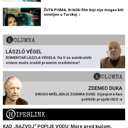
ŽUTA PISMA: Kritički film koji nije mogao biti
snimljen u Turskoj
KOLUMNA
LÁSZLÓ VÉGEL
KOMENTAR LÁSZLA VÉGELA: Da li se autokratski
sistem može srušiti pravnim sredstvima?
KOLUMNA
ZDENKO DUKA
DRUGO MIŠLJENJE ZDENKA DUKE: Dijaspora kao
politički projekt HDZ-a
H
IPERLINK
KAD „RAZVOJ“ POPIJE VODU: More pred kućom,