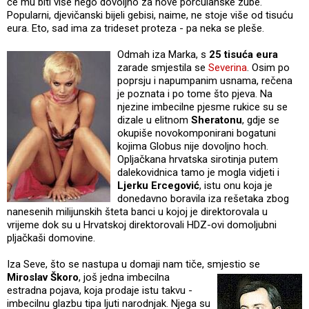
će mu biti više nego dovoljno za nove porculanske zube.
Popularni, djevičanski bijeli gebisi, naime, ne stoje više od tisuću
eura. Eto, sad ima za trideset proteza - pa neka se pleše.
Odmah iza Marka, s
25 tisuća eura
zarade smjestila se
Severina
. Osim po
poprsju i napumpanim usnama, rečena
je poznata i po tome što pjeva. Na
njezine imbecilne pjesme rukice su se
dizale u elitnom
Sheratonu
, gdje se
okupiše novokomponirani bogatuni
kojima Globus nije dovoljno hoch.
Opljačkana hrvatska sirotinja putem
dalekovidnica tamo je mogla vidjeti i
Ljerku Ercegović
, istu onu koja je
donedavno boravila iza rešetaka zbog
nanesenih milijunskih šteta banci u kojoj je direktorovala u
vrijeme dok su u Hrvatskoj direktorovali HDZ-ovi domoljubni
pljačkaši domovine.
Iza Seve, što se nastupa u domaji nam tiče, smjestio se
Miroslav Škoro
, još jedna imbecilna
estradna pojava, koja prodaje istu takvu -
imbecilnu glazbu tipa ljuti narodnjak. Njega su