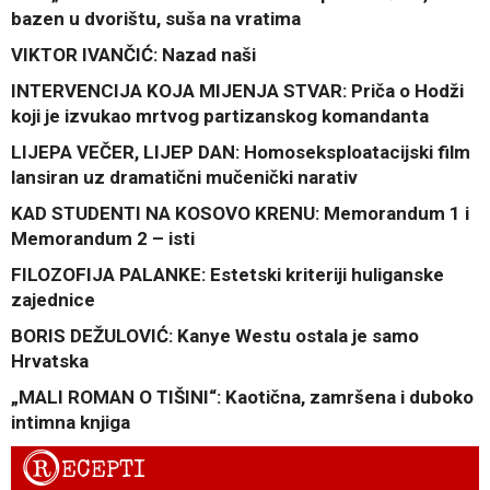
bazen u dvorištu, suša na vratima
VIKTOR IVANČIĆ: Nazad naši
INTERVENCIJA KOJA MIJENJA STVAR: Priča o Hodži
koji je izvukao mrtvog partizanskog komandanta
LIJEPA VEČER, LIJEP DAN: Homoseksploatacijski film
lansiran uz dramatični mučenički narativ
KAD STUDENTI NA KOSOVO KRENU: Memorandum 1 i
Memorandum 2 – isti
FILOZOFIJA PALANKE: Estetski kriteriji huliganske
zajednice
BORIS DEŽULOVIĆ: Kanye Westu ostala je samo
Hrvatska
„MALI ROMAN O TIŠINI“: Kaotična, zamršena i duboko
intimna knjiga
R
ECEPTI