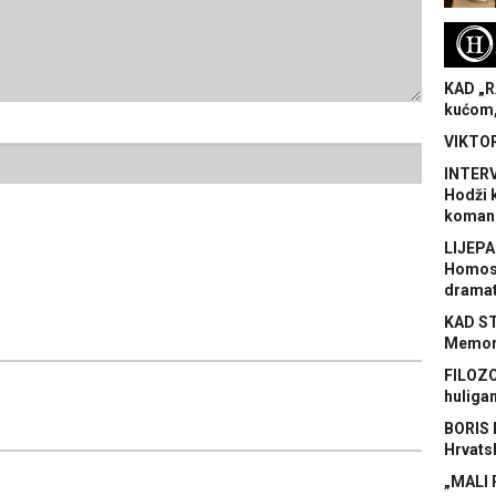
H
KAD „R
kućom,
VIKTOR
INTERV
Hodži 
koman
LIJEPA
Homose
dramat
KAD S
Memora
FILOZO
huliga
BORIS 
Hrvats
„MALI 