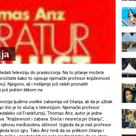
ija
 gledati televiziju do praskozorja. Na to pitanje možete
očitate kako to opisuje njemački profesor književnosti
u). Njegovo, ali i mišljenje još nekih priznatih
i još jednim klikom na
vizija ljudima uvelike zabavnija od čitanja, ali da je užitak
go što je to slučaj s televizijom. Njemački profesor
nedaleko od Frankfurta), Thomas Anz, autor je jedne
. "Književnost i zabava. Sreća i nesreća pri čitanju",
 i njihovu međusobnu sličnost. Izgleda da je naš profesor
leda kroz igru. Tako Anz tvrdi da se prilikom čitanja i