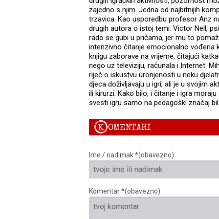
drugih igračkih aktivnosti, pozornost mo
zajedno s njim. Jedna od najbitnijih kom
trzavica. Kao usporedbu profesor Anz nave
drugih autora o istoj temi. Victor Nell, psi
rado se gubi u pričama, jer mu to pomaže
intenzivno čitanje emocionalno vođena kon
knjigu zaborave na vrijeme, čitajući katk
nego uz televiziju, računala i Internet. M
riječ o iskustvu uronjenosti u neku djela
djeca doživljavaju u igri, ali je u svojim ak
ili kirurzi. Kako bilo, i čitanje i igra moraju
svesti igru samo na pedagoški značaj bilo 
K
OMENTARI
Ime / nadimak *(obavezno)
Komentar *(obavezno)