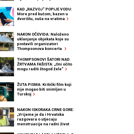
KAD „RAZVOJ“ POPIJE VODU:
More pred kućom, bazen u
dvorištu, suša na vratima
NAKON OČEVIDA: Naloženo
uklanjanje objekata koje su
postavili organizatori
Thompsonova koncerta
THOMPSONOVI ŠATORI NAD
ŽRTVAMA FAŠISTA: „Oni očito
mogu raditi štogod žele“
ŽUTA PISMA: Kritički film koji
nije mogao biti snimljen u
Turskoj
NAKON ISKORAKA CRNE GORE:
„Vrijeme je da i Hrvatska
razgovara o utjecaju
menstruacije na radni život
žena“