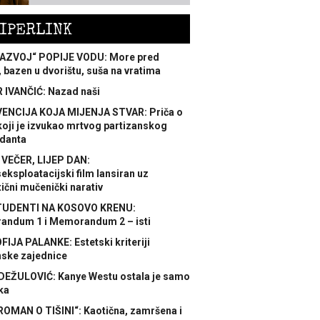
IPERLINK
AZVOJ“ POPIJE VODU: More pred
 bazen u dvorištu, suša na vratima
 IVANČIĆ: Nazad naši
ENCIJA KOJA MIJENJA STVAR: Priča o
koji je izvukao mrtvog partizanskog
danta
 VEČER, LIJEP DAN:
ksploatacijski film lansiran uz
ični mučenički narativ
TUDENTI NA KOSOVO KRENU:
ndum 1 i Memorandum 2 – isti
FIJA PALANKE: Estetski kriteriji
nske zajednice
DEŽULOVIĆ: Kanye Westu ostala je samo
ka
ROMAN O TIŠINI“: Kaotična, zamršena i