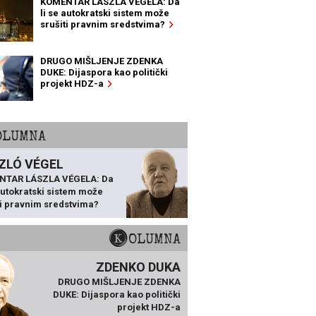
KOMENTAR LÁSZLA VÉGELA: Da
li se autokratski sistem može
srušiti pravnim sredstvima?
DRUGO MIŠLJENJE ZDENKA
DUKE: Dijaspora kao politički
projekt HDZ-a
KOLUMNA
ZLÓ VÉGEL
NTAR LÁSZLA VÉGELA: Da
 autokratski sistem može
ti pravnim sredstvima?
KOLUMNA
ZDENKO DUKA
DRUGO MIŠLJENJE ZDENKA
DUKE: Dijaspora kao politički
projekt HDZ-a