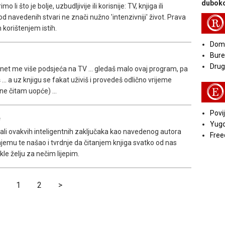
duboko
i što je bolje, uzbudljivije ili korisnije: TV, knjiga ili
 od navedenih stvari ne znači nužno 'intenzivniji' život. Prava
R
m korištenjem istih.
Doma
Bure
Druga
ernet me više podsjeća na TV ... gledaš malo ovaj program, pa
... a uz knjigu se fakat uživiš i provedeš odlično vrijeme
E
ne čitam uopće) ...
Povij
e
Yugo
fali ovakvih inteligentnih zaključaka kao navedenog autora
Free
njemu te našao i tvrdnje da čitanjem knjiga svatko od nas
kle želju za nečim lijepim.
1
2
>