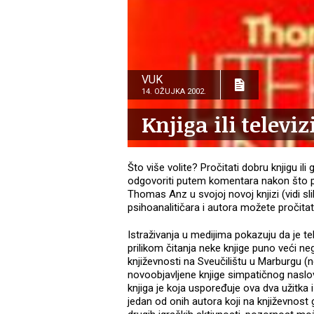
VUK
14. OŽUJKA 2002.
Knjiga ili televiz
Što više volite? Pročitati dobru knjigu ili
odgovoriti putem komentara nakon što pr
Thomas Anz u svojoj novoj knjizi (vidi slik
psihoanalitičara i autora možete pročitat
Istraživanja u medijima pokazuju da je tele
prilikom čitanja neke knjige puno veći ne
književnosti na Sveučilištu u Marburgu (
novoobjavljene knjige simpatičnog naslova
knjiga je koja uspoređuje ova dva užitka
jedan od onih autora koji na književnost g