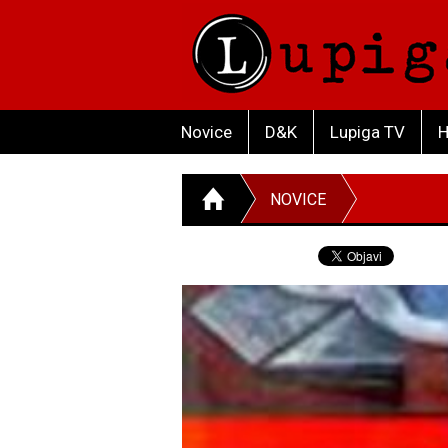
Novice
D&K
Lupiga TV
H
NOVICE