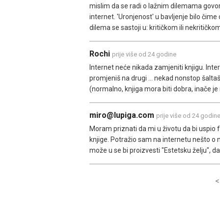
mislim da se radi o lažnim dilemama govorimo l
internet. 'Uronjenost' u bavljenje bilo čime
dilema se sastoji u: kritičkom ili nekritičko
Rochi
prije više od 24 godine
Internet neće nikada zamjeniti knjigu. Int
promjeniš na drugi ... nekad nonstop šaltaš 
(normalno, knjiga mora biti dobra, inače je 
miro@lupiga.com
prije više od 24 godin
Moram priznati da mi u životu da bi uspio 
knjige. Potražio sam na internetu nešto o 
može u se bi proizvesti "Estetsku želju", da
<