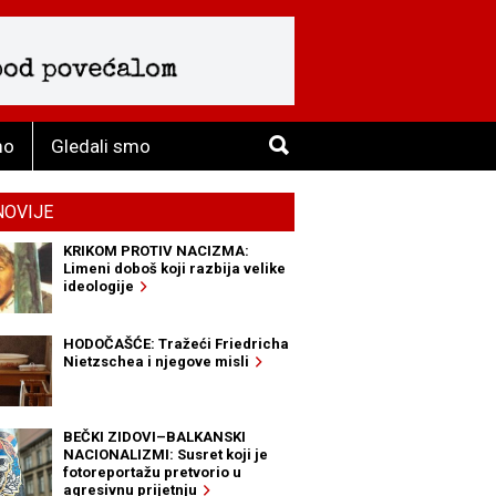
mo
Gledali smo
NOVIJE
KRIKOM PROTIV NACIZMA:
Limeni doboš koji razbija velike
ideologije
HODOČAŠĆE: Tražeći Friedricha
Nietzschea i njegove misli
BEČKI ZIDOVI–BALKANSKI
NACIONALIZMI: Susret koji je
fotoreportažu pretvorio u
agresivnu prijetnju