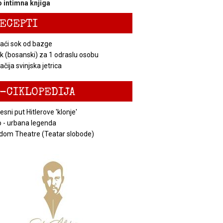
 intimna knjiga
ECEPTI
ći sok od bazge
k (bosanski) za 1 odraslu osobu
čija svinjska jetrica
-CIKLOPEDIJA
esni put Hitlerove 'klonje'
 - urbana legenda
dom Theatre (Teatar slobode)