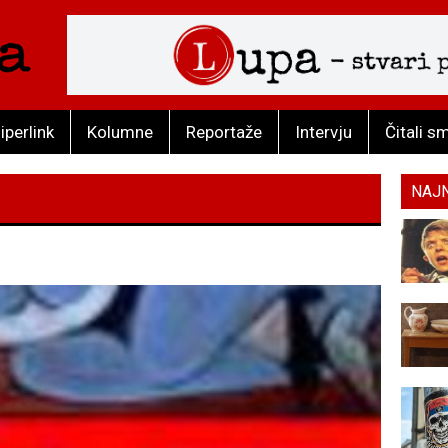
iperlink
Kolumne
Reportaže
Intervju
Čitali s
NAJ