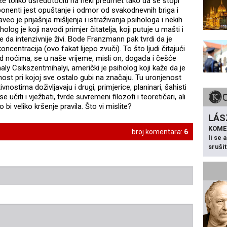
že toliko usredotočiti na neki predmet tako da se stopi
ponenti jest opuštanje i odmor od svakodnevnih briga i
o je prijašnja mišljenja i istraživanja psihologa i nekih
holog je koji navodi primjer čitatelja, koji putuje u mašti i
 da intenzivnije živi. Bode Franzmann pak tvrdi da je
centracija (ovo fakat lijepo zvuči). To što ljudi čitajući
ad noćima, se u naše vrijeme, misli on, događa i češće
ihaly Csikszentmihalyi, američki je psiholog koji kaže da je
tnost pri kojoj sve ostalo gubi na značaju. Tu uronjenost
tivnostima doživljavaju i drugi, primjerice, planinari, šahisti
 se učiti i vježbati, tvrde suvremeni filozofi i teoretičari, ali
bi veliko kršenje pravila. Što vi mislite?
LÁS
KOME
broj komentara:
6
li se
sruši