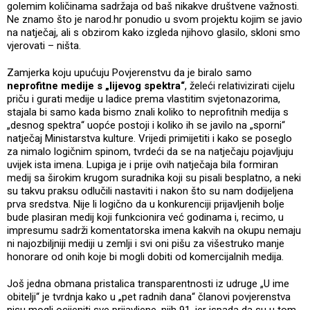
golemim količinama sadržaja od baš nikakve društvene važnosti.
Ne znamo što je narod.hr ponudio u svom projektu kojim se javio
na natječaj, ali s obzirom kako izgleda njihovo glasilo, skloni smo
vjerovati – ništa.
Zamjerka koju upućuju Povjerenstvu da je biralo samo
neprofitne medije s „lijevog spektra“
, želeći relativizirati cijelu
priču i gurati medije u ladice prema vlastitim svjetonazorima,
stajala bi samo kada bismo znali koliko to neprofitnih medija s
„desnog spektra“ uopće postoji i koliko ih se javilo na „sporni“
natječaj Ministarstva kulture. Vrijedi primijetiti i kako se poseglo
za nimalo logičnim spinom, tvrdeći da se na natječaju pojavljuju
uvijek ista imena. Lupiga je i prije ovih natječaja bila formiran
medij sa širokim krugom suradnika koji su pisali besplatno, a neki
su takvu praksu odlučili nastaviti i nakon što su nam dodijeljena
prva sredstva. Nije li logično da u konkurenciji prijavljenih bolje
bude plasiran medij koji funkcionira već godinama i, recimo, u
impresumu sadrži komentatorska imena kakvih na okupu nemaju
ni najozbiljniji mediji u zemlji i svi oni pišu za višestruko manje
honorare od onih koje bi mogli dobiti od komercijalnih medija.
Još jedna obmana pristalica transparentnosti iz udruge „U ime
obitelji“ je tvrdnja kako u „pet radnih dana“ članovi povjerenstva