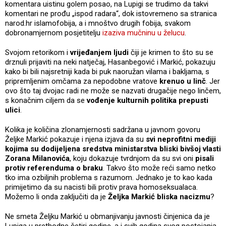
komentara uistinu golem posao, na Lupigi se trudimo da takvi
komentari ne prođu „ispod radara“, dok istovremeno sa stranica
narod.hr islamofobija, a i mnoštvo drugih fobija, svakom
dobronamjernom posjetitelju
izaziva mučninu u želucu
.
Svojom retorikom i
vrijeđanjem ljudi
čiji je krimen to što su se
drznuli prijaviti na neki natječaj, Hasanbegović i Markić, pokazuju
kako bi bili najsretniji kada bi puk naoružan vilama i bakljama, s
pripremljenim omčama za nepodobne vratove
krenuo u linč
. Jer
ovo što taj dvojac radi ne može se nazvati drugačije nego linčem,
s konačnim ciljem da se
vođenje kulturnih politika prepusti
ulici
.
Kolika je količina zlonamjernosti sadržana u javnom govoru
Željke Markić pokazuje i njena izjava da su
svi neprofitni mediji
kojima su dodijeljena sredstva ministarstva bliski bivšoj vlasti
Zorana Milanovića
, koju dokazuje tvrdnjom da su svi oni
pisali
protiv referenduma o braku
. Takvo što može reći samo netko
tko ima ozbiljnih problema s razumom. Jednako je to kao kada
primijetimo da su nacisti bili protiv prava homoseksualaca.
Možemo li onda zaključiti da je
Željka Markić bliska nacizmu
?
Ne smeta Željku Markić u obmanjivanju javnosti činjenica da je
Lupiga u prethodne četiri godine, a i svih godina svog postojanja