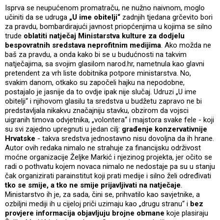
Isprva se neupućenom promatraču, ne nužno naivnom, moglo
učiniti da se udruga
„U ime obitelji“
zadnjih tjedana grčevito bori
za pravdu, bombardirajući javnost priopćenjima u kojima se silno
trude
oblatiti natječaj Ministarstva kulture za dodjelu
bespovratnih sredstava neprofitnim medijima
. Ako možda ne
baš za pravdu, a onda kako bi se u budućnosti na takvim
natječajima, sa svojim glasilom narod.hr, nametnula kao glavni
pretendent za vrh liste dobitnika potpore ministarstva. No,
svakim danom, otkako su započeli hajku na nepodobne,
postajalo je jasnije da to ovdje ipak nije slučaj. Udruzi „U ime
obitelji“ i njihovom glasilu ta sredstva u budžetu zapravo ne bi
predstavljala nikakvu značajniju stavku, obzirom da vojsci
uigranih timova odvjetnika, „volontera“ i majstora svake fele - koji
su svi zajedno upregnuti u jedan cilj:
građenje konzervativnije
Hrvatske
- takva sredstva jednostavno nisu dovoljna da ih hrane.
Autor ovih redaka nimalo ne strahuje za financijsku održivost
moćne organizacije Željke Markić i njezinog projekta, jer očito se
radi o pothvatu kojem novaca nimalo ne nedostaje pa su u stanju
čak organizirati parainstitut koji prati medije i silno želi određivati
tko se smije, a tko ne smije prijavljivati na natječaje
.
Ministarstvo ih je, za sada, čini se, prihvatilo kao savjetnike, a
ozbiljni mediji ih u cijeloj priči uzimaju kao „drugu stranu“ i
bez
provjere informacija objavljuju brojne obmane
koje plasiraju