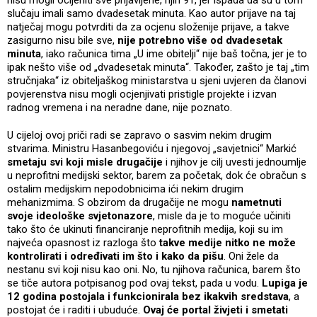
nisu mogli ocijeniti sve prijavljene, njih 91, jer ispada da su u tom
slučaju imali samo dvadesetak minuta. Kao autor prijave na taj
natječaj mogu potvrditi da za ocjenu složenije prijave, a takve
zasigurno nisu bile sve,
nije potrebno više od dvadesetak
minuta
, iako računica tima „U ime obitelji“ nije baš točna, jer je to
ipak nešto više od „dvadesetak minuta“. Također, zašto je taj „tim
stručnjaka“ iz obiteljaškog ministarstva u sjeni uvjeren da članovi
povjerenstva nisu mogli ocjenjivati pristigle projekte i izvan
radnog vremena i na neradne dane, nije poznato.
U cijeloj ovoj priči radi se zapravo o sasvim nekim drugim
stvarima. Ministru Hasanbegoviću i njegovoj „savjetnici“ Markić
smetaju svi koji misle drugačije
i njihov je cilj uvesti jednoumlje
u neprofitni medijski sektor, barem za početak, dok će obračun s
ostalim medijskim nepodobnicima ići nekim drugim
mehanizmima. S obzirom da drugačije ne mogu
nametnuti
svoje ideološke svjetonazore
, misle da je to moguće učiniti
tako što će ukinuti financiranje neprofitnih medija, koji su im
najveća opasnost iz razloga što
takve medije nitko ne može
kontrolirati i određivati im što i kako da pišu
. Oni žele da
nestanu svi koji nisu kao oni. No, tu njihova računica, barem što
se tiče autora potpisanog pod ovaj tekst, pada u vodu.
Lupiga je
12 godina postojala i funkcionirala bez ikakvih sredstava
, a
postojat će i raditi i ubuduće.
Ovaj će portal živjeti i smetati