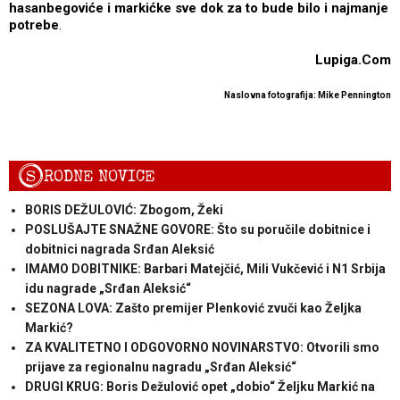
hasanbegoviće i markićke sve dok za to bude bilo i najmanje
potrebe
.
Lupiga.Com
Naslovna fotografija: Mike Pennington
S
RODNE NOVICE
BORIS DEŽULOVIĆ: Zbogom, Žeki
POSLUŠAJTE SNAŽNE GOVORE: Što su poručile dobitnice i
dobitnici nagrada Srđan Aleksić
IMAMO DOBITNIKE: Barbari Matejčić, Mili Vukčević i N1 Srbija
idu nagrade „Srđan Aleksić“
SEZONA LOVA: Zašto premijer Plenković zvuči kao Željka
Markić?
ZA KVALITETNO I ODGOVORNO NOVINARSTVO: Otvorili smo
prijave za regionalnu nagradu „Srđan Aleksić“
DRUGI KRUG: Boris Dežulović opet „dobio“ Željku Markić na