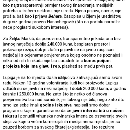
kao najtransparentniji primjer takvog financiranja medijskih
potreba u trećem sektoru, nije u redu. Njena prijava, naime, nije
prošla, baš kao i prijava
Behara
, časopisa u čijem je uredništvu
dugi niz godina proveo Hasanbegović (što na portalu narod.hr
neće proglasiti sukobom interesa).
Za Željku Markić, da ponovimo, transparentno je kada ona bez
javnog natječaja dobije 240.000 kuna, besplatan prostor i
pokrivanje režija, dok je zločin prijaviti se na javno raspisani
natječaj i s ocjenama povjerenstva kojeg osobno ne poznaješ i
nitko od njih ti nikada nije bio suradnik te
s koncepcijom
projekta koja ima glavu i rep
, plasirati se među prvih pet.
Lupiga je na to mjesto došla isključivo zahvaljujući samo svom
radu. Nakon 12 godina volontiranja ljudi koji proizvode Lupigu
odlučili su se javiti na neki natječaj. I dobili 200.000 kuna, a godinu
kasnije i 250.000 kuna. Ne zato što je netko od članova
povjerenstva bio naš suradnik, jer takvog nije bilo, nego zato što
smo iza sebe imali
godine iskustva
, napisali smo dobar
program u kojem garantiramo da će
javni interes biti u našem
fokusu
i ponudili vrhunska novinarska imena za ostvarenje svojih
ideja za koje u većini komercijalnih medija nema mjesta, jer su
zauzeti borbom za svakog čitatelja/gledatelja, što rezultira