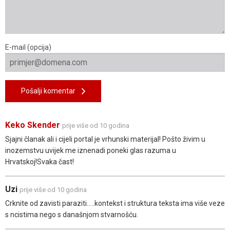
E-mail (opcija)
Pošalji komentar
Keko Skender
prije više od 10 godina
Sjajni članak ali i cijeli portal je vrhunski materijal! Pošto živim u
inozemstvu uvijek me iznenadi poneki glas razuma u
Hrvatskoj!Svaka čast!
Uzi
prije više od 10 godina
Crknite od zavisti paraziti.....kontekst i struktura teksta ima više veze
s ncistima nego s današnjom stvarnošću.