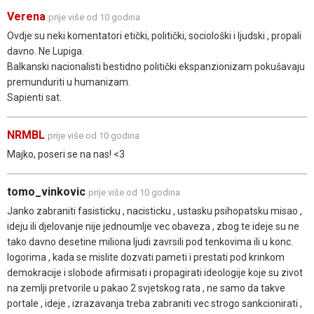
Verena
prije više od 10 godina
Ovdje su neki komentatori etički, politički, sociološki i ljudski , propali
davno. Ne Lupiga.
Balkanski nacionalisti bestidno politički ekspanzionizam pokušavaju
premunduriti u humanizam.
Sapienti sat.
NRMBL
prije više od 10 godina
Majko, poseri se na nas! <3
tomo_vinkovic
prije više od 10 godina
Janko zabraniti fasisticku , nacisticku , ustasku psihopatsku misao ,
ideju ili djelovanje nije jednoumlje vec obaveza , zbog te ideje su ne
tako davno desetine miliona ljudi zavrsili pod tenkovima ili u konc.
logorima , kada se mislite dozvati pameti i prestati pod krinkom
demokracije i slobode afirmisati i propagirati ideologije koje su zivot
na zemlji pretvorile u pakao 2 svjetskog rata , ne samo da takve
portale , ideje , izrazavanja treba zabraniti vec strogo sankcionirati ,