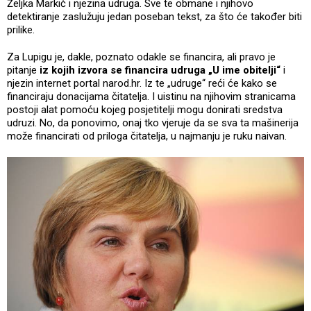
Željka Markić i njezina udruga. Sve te obmane i njihovo
detektiranje zaslužuju jedan poseban tekst, za što će također biti
prilike.
Za Lupigu je, dakle, poznato odakle se financira, ali pravo je
pitanje
iz kojih izvora se financira udruga „U ime obitelji“
i
njezin internet portal narod.hr. Iz te „udruge“ reći će kako se
financiraju donacijama čitatelja. I uistinu na njihovim stranicama
postoji alat pomoću kojeg posjetitelji mogu donirati sredstva
udruzi. No, da ponovimo, onaj tko vjeruje da se sva ta mašinerija
može financirati od priloga čitatelja, u najmanju je ruku naivan.