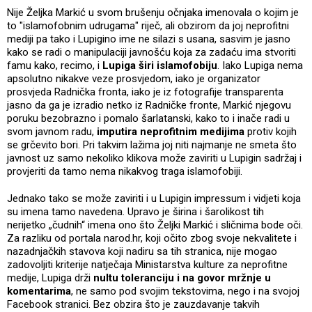
Nije Željka Markić u svom brušenju očnjaka imenovala o kojim je
to "islamofobnim udrugama" riječ, ali obzirom da joj neprofitni
mediji pa tako i Lupigino ime ne silazi s usana, sasvim je jasno
kako se radi o manipulaciji javnošću koja za zadaću ima stvoriti
famu kako, recimo, i
Lupiga širi islamofobiju
. Iako Lupiga nema
apsolutno nikakve veze prosvjedom, iako je organizator
prosvjeda Radnička fronta, iako je iz fotografije transparenta
jasno da ga je izradio netko iz Radničke fronte, Markić njegovu
poruku bezobrazno i pomalo šarlatanski, kako to i inače radi u
svom javnom radu,
imputira neprofitnim medijima
protiv kojih
se grčevito bori. Pri takvim lažima joj niti najmanje ne smeta što
javnost uz samo nekoliko klikova može zaviriti u Lupigin sadržaj i
provjeriti da tamo nema nikakvog traga islamofobiji.
Jednako tako se može zaviriti i u Lupigin impressum i vidjeti koja
su imena tamo navedena. Upravo je širina i šarolikost tih
nerijetko „čudnih“ imena ono što Željki Markić i sličnima bode oči.
Za razliku od portala narod.hr, koji očito zbog svoje nekvalitete i
nazadnjačkih stavova koji nadiru sa tih stranica, nije mogao
zadovoljiti kriterije natječaja Ministarstva kulture za neprofitne
medije, Lupiga drži
nultu toleranciju i na govor mržnje u
komentarima
, ne samo pod svojim tekstovima, nego i na svojoj
Facebook stranici. Bez obzira što je zauzdavanje takvih