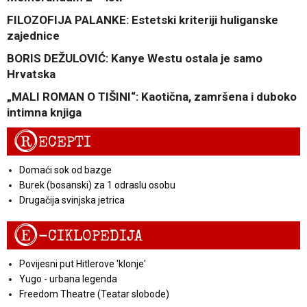
FILOZOFIJA PALANKE: Estetski kriteriji huliganske
zajednice
BORIS DEŽULOVIĆ: Kanye Westu ostala je samo
Hrvatska
„MALI ROMAN O TIŠINI“: Kaotična, zamršena i duboko
intimna knjiga
R
ECEPTI
Domaći sok od bazge
Burek (bosanski) za 1 odraslu osobu
Drugačija svinjska jetrica
E
-CIKLOPEDIJA
Povijesni put Hitlerove 'klonje'
Yugo - urbana legenda
Freedom Theatre (Teatar slobode)