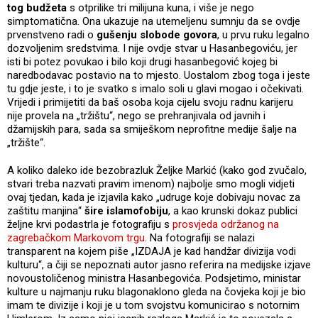
tog budžeta
s otprilike tri milijuna kuna, i više je nego
simptomatična. Ona ukazuje na utemeljenu sumnju da se ovdje
prvenstveno radi o
gušenju slobode govora
, u prvu ruku legalno
dozvoljenim sredstvima. I nije ovdje stvar u Hasanbegoviću, jer
isti bi potez povukao i bilo koji drugi hasanbegović kojeg bi
naredbodavac postavio na to mjesto. Uostalom zbog toga i jeste
tu gdje jeste, i to je svatko s imalo soli u glavi mogao i očekivati.
Vrijedi i primijetiti da baš osoba koja cijelu svoju radnu karijeru
nije provela na „tržištu“, nego se prehranjivala od javnih i
džamijskih para, sada sa smiješkom neprofitne medije šalje na
„tržište“.
A koliko daleko ide bezobrazluk Željke Markić (kako god zvučalo,
stvari treba nazvati pravim imenom) najbolje smo mogli vidjeti
ovaj tjedan, kada je izjavila kako „udruge koje dobivaju novac za
zaštitu manjina“
šire islamofobiju
, a kao krunski dokaz publici
željne krvi podastrla je fotografiju s
prosvjeda održanog na
zagrebačkom Markovom trgu
. Na fotografiji se nalazi
transparent na kojem piše „IZDAJA je kad handžar divizija vodi
kulturu“, a čiji se nepoznati autor jasno referira na medijske izjave
novoustoličenog ministra Hasanbegovića. Podsjetimo, ministar
kulture u najmanju ruku blagonaklono gleda na čovjeka koji je bio
imam te divizije i koji je u tom svojstvu komunicirao s notornim