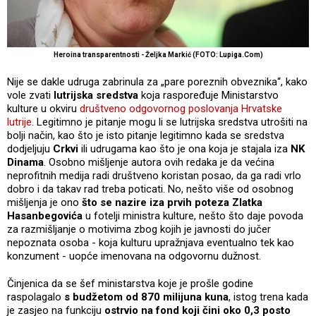
Heroina transparentnosti - Željka Markić (FOTO: Lupiga.Com)
Nije se dakle udruga zabrinula za „pare poreznih obveznika“, kako
vole zvati
lutrijska sredstva
koja raspoređuje Ministarstvo
kulture u okviru
društveno odgovornog poslovanja Hrvatske
lutrije
. Legitimno je pitanje mogu li se lutrijska sredstva utrošiti na
bolji način, kao što je isto pitanje legitimno kada se sredstva
dodjeljuju
Crkvi
ili udrugama kao što je ona koja je stajala iza
NK
Dinama
. Osobno mišljenje autora ovih redaka je da većina
neprofitnih medija radi društveno koristan posao, da ga radi vrlo
dobro i da takav rad treba poticati. No, nešto više od osobnog
mišljenja je ono
što se nazire iza prvih poteza Zlatka
Hasanbegovića
u fotelji ministra kulture, nešto što daje povoda
za razmišljanje o motivima zbog kojih je javnosti do jučer
nepoznata osoba - koja kulturu upražnjava eventualno tek kao
konzument - uopće imenovana na odgovornu dužnost.
Činjenica da se šef ministarstva koje je prošle godine
raspolagalo
s budžetom od 870 milijuna kuna
, istog trena kada
je zasjeo na funkciju
ostrvio na fond koji čini oko 0,3 posto