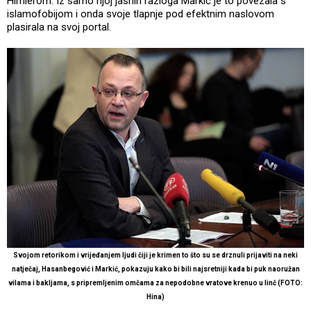
Himlerom. Iz samo njoj jasnih razloga Markić je to povezala s
islamofobijom i onda svoje tlapnje pod efektnim naslovom
plasirala na svoj portal.
Svojom retorikom i vrijeđanjem ljudi čiji je krimen to što su se drznuli prijaviti na neki
natječaj, Hasanbegović i Markić, pokazuju kako bi bili najsretniji kada bi puk naoružan
vilama i bakljama, s pripremljenim omčama za nepodobne vratove krenuo u linč (FOTO:
Hina)