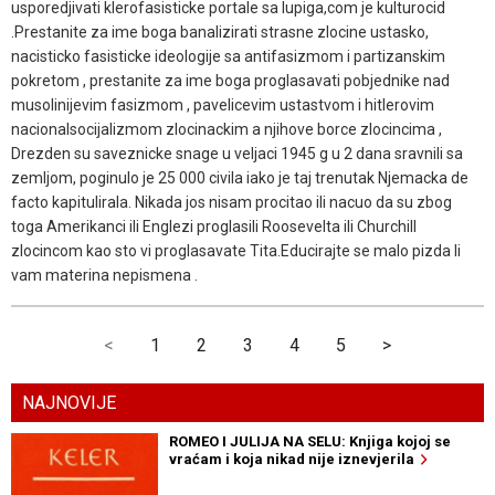
usporedjivati klerofasisticke portale sa lupiga,com je kulturocid
.Prestanite za ime boga banalizirati strasne zlocine ustasko,
nacisticko fasisticke ideologije sa antifasizmom i partizanskim
pokretom , prestanite za ime boga proglasavati pobjednike nad
musolinijevim fasizmom , pavelicevim ustastvom i hitlerovim
nacionalsocijalizmom zlocinackim a njihove borce zlocincima ,
Drezden su saveznicke snage u veljaci 1945 g u 2 dana sravnili sa
zemljom, poginulo je 25 000 civila iako je taj trenutak Njemacka de
facto kapitulirala. Nikada jos nisam procitao ili nacuo da su zbog
toga Amerikanci ili Englezi proglasili Roosevelta ili Churchill
zlocincom kao sto vi proglasavate Tita.Educirajte se malo pizda li
vam materina nepismena .
<
1
2
3
4
5
>
NAJNOVIJE
ROMEO I JULIJA NA SELU: Knjiga kojoj se
vraćam i koja nikad nije iznevjerila