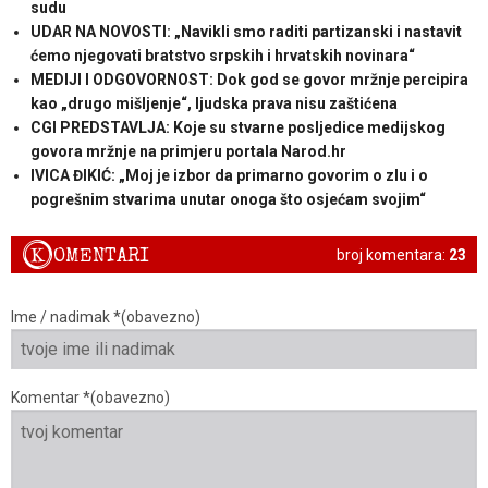
sudu
UDAR NA NOVOSTI: „Navikli smo raditi partizanski i nastavit
ćemo njegovati bratstvo srpskih i hrvatskih novinara“
MEDIJI I ODGOVORNOST: Dok god se govor mržnje percipira
kao „drugo mišljenje“, ljudska prava nisu zaštićena
CGI PREDSTAVLJA: Koje su stvarne posljedice medijskog
govora mržnje na primjeru portala Narod.hr
IVICA ĐIKIĆ: „Moj je izbor da primarno govorim o zlu i o
pogrešnim stvarima unutar onoga što osjećam svojim“
K
OMENTARI
broj komentara:
23
Ime / nadimak *(obavezno)
Komentar *(obavezno)