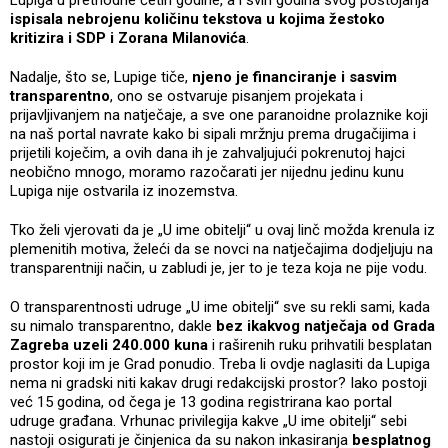
ispisala nebrojenu količinu tekstova u kojima žestoko
kritizira i SDP i Zorana Milanovića
.
Nadalje, što se, Lupige tiče,
njeno je financiranje i sasvim
transparentno
, ono se ostvaruje pisanjem projekata i
prijavljivanjem na natječaje, a sve one paranoidne prolaznike koji
na naš portal navrate kako bi sipali mržnju prema drugačijima i
prijetili koječim, a ovih dana ih je zahvaljujući pokrenutoj hajci
neobično mnogo, moramo razočarati jer nijednu jedinu kunu
Lupiga nije ostvarila iz inozemstva.
Tko želi vjerovati da je „U ime obitelji“ u ovaj linč možda krenula iz
plemenitih motiva, želeći da se novci na natječajima dodjeljuju na
transparentniji način, u zabludi je, jer to je teza koja ne pije vodu.
O transparentnosti udruge „U ime obitelji“ sve su rekli sami, kada
su nimalo transparentno, dakle
bez ikakvog natječaja od Grada
Zagreba uzeli 240.000 kuna
i raširenih ruku prihvatili besplatan
prostor koji im je Grad ponudio. Treba li ovdje naglasiti da Lupiga
nema ni gradski niti kakav drugi redakcijski prostor? Iako postoji
već 15 godina, od čega je 13 godina registrirana kao portal
udruge građana. Vrhunac privilegija kakve „U ime obitelji“ sebi
nastoji osigurati je činjenica da su nakon inkasiranja
besplatnog