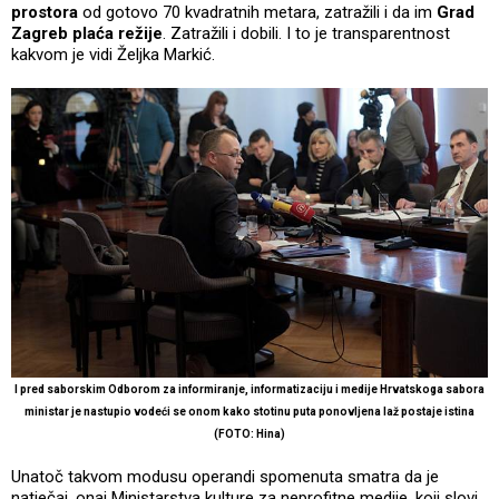
prostora
od gotovo 70 kvadratnih metara, zatražili i da im
Grad
Zagreb plaća režije
. Zatražili i dobili. I to je transparentnost
kakvom je vidi Željka Markić.
I pred saborskim Odborom za informiranje, informatizaciju i medije Hrvatskoga sabora
ministar je nastupio vodeći se onom kako stotinu puta ponovljena laž postaje istina
(FOTO: Hina)
Unatoč takvom modusu operandi spomenuta smatra da je
natječaj, onaj Ministarstva kulture za neprofitne medije, koji slovi