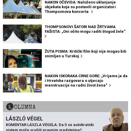
NAKON OČEVIDA: Naloženo uklanjanje
objekata koje su postavili organizatori
Thompsonova koncerta
THOMPSONOVI ŠATORI NAD ŽRTVAMA
FAŠISTA: „Oni očito mogu raditi štogod žele“
ŽUTA PISMA: Kritički film koji nije mogao biti
snimljen u Turskoj
NAKON ISKORAKA CRNE GORE: „Vrijeme je da
i Hrvatska razgovara o utjecaju
menstruacije na radni život žena“
KOLUMNA
LÁSZLÓ VÉGEL
KOMENTAR LÁSZLA VÉGELA: Da li se autokratski
sistem može srušiti pravnim sredstvima?