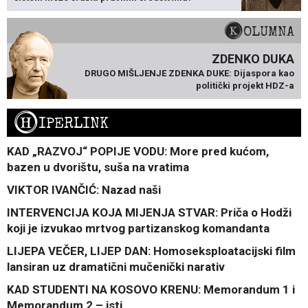
KOLUMNA
ZDENKO DUKA
DRUGO MIŠLJENJE ZDENKA DUKE: Dijaspora kao
politički projekt HDZ-a
H
IPERLINK
KAD „RAZVOJ“ POPIJE VODU: More pred kućom,
bazen u dvorištu, suša na vratima
VIKTOR IVANČIĆ: Nazad naši
INTERVENCIJA KOJA MIJENJA STVAR: Priča o Hodži
koji je izvukao mrtvog partizanskog komandanta
LIJEPA VEČER, LIJEP DAN: Homoseksploatacijski film
lansiran uz dramatični mučenički narativ
KAD STUDENTI NA KOSOVO KRENU: Memorandum 1 i
Memorandum 2 – isti