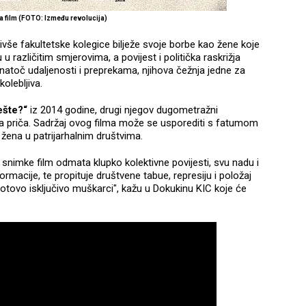
a film (FOTO: Između revolucija)
bivše fakultetske kolegice bilježe svoje borbe kao žene koje
u različitim smjerovima, a povijest i politička raskrižja
Unatoč udaljenosti i preprekama, njihova čežnja jedne za
olebljiva.
ešte?“
iz 2014 godine, drugi njegov dugometražni
a priča. Sadržaj ovog filma može se usporediti s fatumom
u žena u patrijarhalnim društvima.
e snimke film odmata klupko kolektivne povijesti, svu nadu i
rmacije, te propituje društvene tabue, represiju i položaj
gotovo isključivo muškarci", kažu u Dokukinu KIC koje će