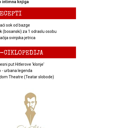
 intimna knjiga
ECEPTI
ći sok od bazge
k (bosanski) za 1 odraslu osobu
čija svinjska jetrica
-CIKLOPEDIJA
esni put Hitlerove 'klonje'
 - urbana legenda
dom Theatre (Teatar slobode)