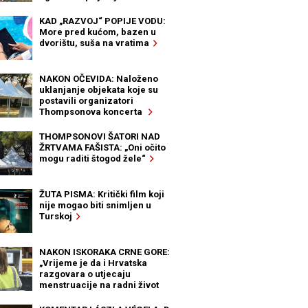
KAD „RAZVOJ“ POPIJE VODU:
More pred kućom, bazen u
dvorištu, suša na vratima
NAKON OČEVIDA: Naloženo
uklanjanje objekata koje su
postavili organizatori
Thompsonova koncerta
THOMPSONOVI ŠATORI NAD
ŽRTVAMA FAŠISTA: „Oni očito
mogu raditi štogod žele“
ŽUTA PISMA: Kritički film koji
nije mogao biti snimljen u
Turskoj
NAKON ISKORAKA CRNE GORE:
„Vrijeme je da i Hrvatska
razgovara o utjecaju
menstruacije na radni život
žena“