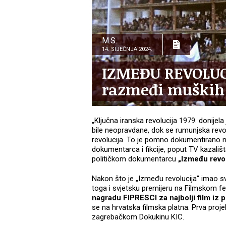
M.S.
14. SIJEČNJA 2024.
IZMEĐU REVOLUCI
razmeđi muških 
„Ključna iranska revolucija 1979. donije
bile neopravdane, dok se rumunjska revolu
revolucija. To je pomno dokumentirano 
dokumentarca i fikcije, poput TV kazališta
političkom dokumentarcu
„Između revo
Nakon što je „Između revolucija“ imao s
toga i svjetsku premijeru na Filmskom fest
nagradu FIPRESCI za najbolji film iz
se na hrvatska filmska platna. Prva proj
zagrebačkom Dokukinu KIC.