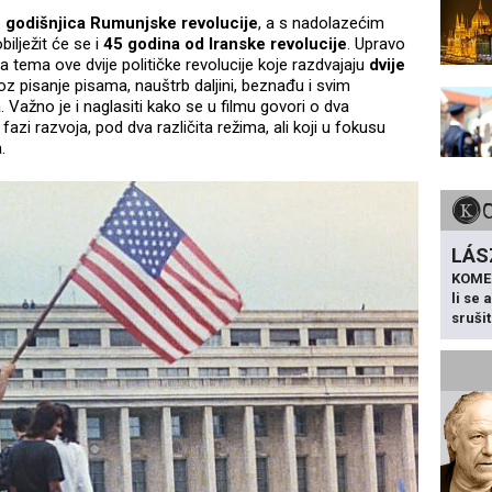
. godišnjica Rumunjske revolucije
, a s nadolazećim
bilježit će se i
45 godina od Iranske revolucije
. Upravo
na tema ove dvije političke revolucije koje razdvajaju
dvije
oz pisanje pisama, nauštrb daljini, beznađu i svim
 Važno je i naglasiti kako se u filmu govori o dva
azi razvoja, pod dva različita režima, ali koji u fokusu
.
LÁS
KOME
li se
sruši