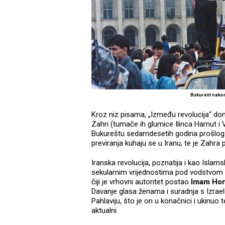
Bukurešt nakon
Kroz niz pisama, „Između revolucija“ dono
Zahri (tumače ih glumice Ilinca Harnut i 
Bukureštu sedamdesetih godina prošlog sto
previranja kuhaju se u Iranu, te je Zahra pr
Iranska revolucija, poznatija i kao Islam
sekularnim vrijednostima pod vodstvom
čiji je vrhovni autoritet postao
Imam Hom
Davanje glasa ženama i suradnja s Izrael
Pahlaviju, što je on u konačnici i ukinuo t
aktualni.