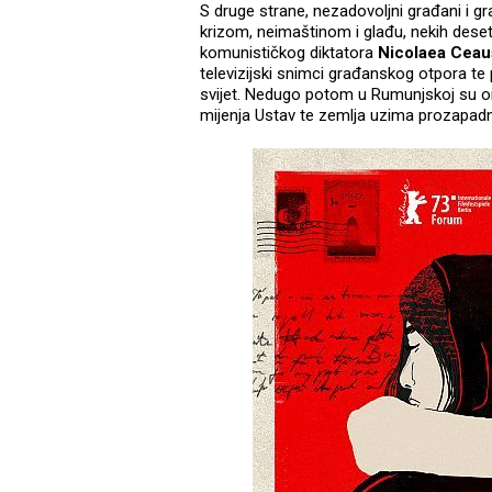
S druge strane, nezadovoljni građani 
krizom, neimaštinom i glađu, nekih deset
komunističkog diktatora
Nicolaea Cea
televizijski snimci građanskog otpora te 
svijet. Nedugo potom u Rumunjskoj su org
mijenja Ustav te zemlja uzima prozapadni