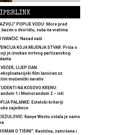
IPERLINK
AZVOJ“ POPIJE VODU: More pred
 bazen u dvorištu, suša na vratima
 IVANČIĆ: Nazad naši
ENCIJA KOJA MIJENJA STVAR: Priča o
koji je izvukao mrtvog partizanskog
danta
 VEČER, LIJEP DAN:
ksploatacijski film lansiran uz
ični mučenički narativ
TUDENTI NA KOSOVO KRENU:
ndum 1 i Memorandum 2 – isti
FIJA PALANKE: Estetski kriteriji
nske zajednice
DEŽULOVIĆ: Kanye Westu ostala je samo
ka
ROMAN O TIŠINI“: Kaotična, zamršena i