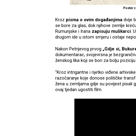
Poster z
Kroz
pisma o ovim događanjima
dvije 
se bore za glas, dok njihove zemlje kreću 
Rumunjske i Irana
zapisuju muškarci
. 
drugom ide u istom smjeru i ostaje nepok
Nakon Petrijevog prvog
„Gdje si, Bukur
dokumentarac, svojevrsna je bezgraničn
ženskog lika koji se bori za bolju pozicij
"Kroz intrigantne i rijetko viđene arhivsk
razočaranje koje donose političke transfo
žena u zemljama gdje su povijest pisali 
ovaj tjedan ugostiti film.