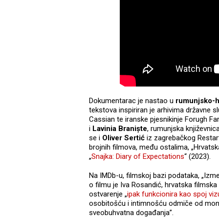
Dokumentarac je nastao u
rumunjsko-hr
tekstova inspiriran je arhivima državne 
Cassian te iranske pjesnikinje Forugh Fa
i
Lavinia Braniște
, rumunjska književnic
se i
Oliver Sertić
iz zagrebačkog Restart
brojnih filmova, među ostalima, „Hrvatska 
„
Snajka: Diary of Expectations
“ (2023).
Na IMDb-u, filmskoj bazi podataka, „Izme
o filmu je Iva Rosandić, hrvatska filmska
ostvarenje „
ipak funkcionira kao spoj vizu
osobitošću i intimnošću odmiče od mono
sveobuhvatna događanja”.