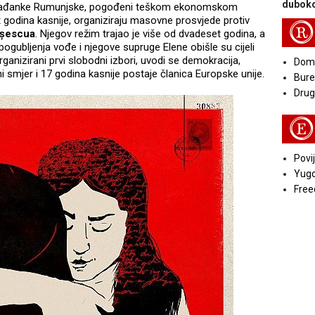
duboko
i građanke Rumunjske, pogođeni teškom ekonomskom
 godina kasnije, organiziraju masovne prosvjede protiv
R
ușescua
. Njegov režim trajao je više od dvadeset godina, a
pogubljenja vođe i njegove supruge Elene obišle su cijeli
anizirani prvi slobodni izbori, uvodi se demokracija,
Doma
 smjer i 17 godina kasnije postaje članica Europske unije.
Bure
Druga
E
Povij
Yugo
Free