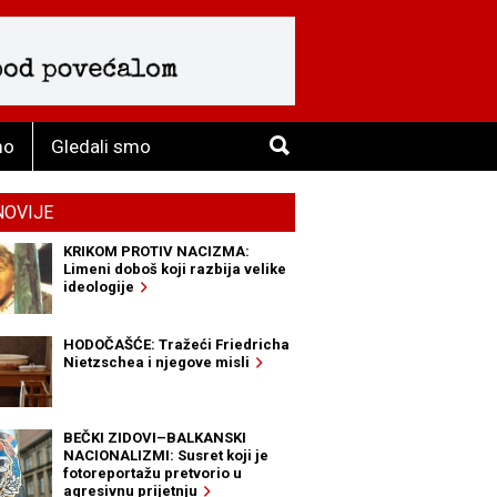
mo
Gledali smo
NOVIJE
KRIKOM PROTIV NACIZMA:
Limeni doboš koji razbija velike
ideologije
HODOČAŠĆE: Tražeći Friedricha
Nietzschea i njegove misli
BEČKI ZIDOVI–BALKANSKI
NACIONALIZMI: Susret koji je
fotoreportažu pretvorio u
agresivnu prijetnju