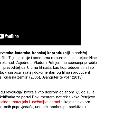
vatsko-katarsko-iranskoj koprodukciji
, a sadržaj
službe Tajne policije i poemama rumunjske spisateljice Nine
rrokzhad. Zajedno s Vladom Petrijem na scenariju je radila
a i prevoditeljica. U timu filmaša, kao koproducent, našao
a, vrsni poznavatelj dokumentarnog filma i producent
(k)raj na zemlji“ (2006), „Gangster te voli“ (2013) i
đu revolucija“ kotira s vrlo dobrom ocjenom 7,5 od 10, a
 kritičarka za portal Dokumentarni.net rekla kako Petrijevo
alnog materijala i upečatljive naracije
, koja se svojom
tonih pripovjedača, unoseći osobnu perspektivu u