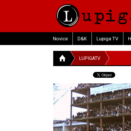
Novice
D&K
Lupiga TV
H
LUPIGATV