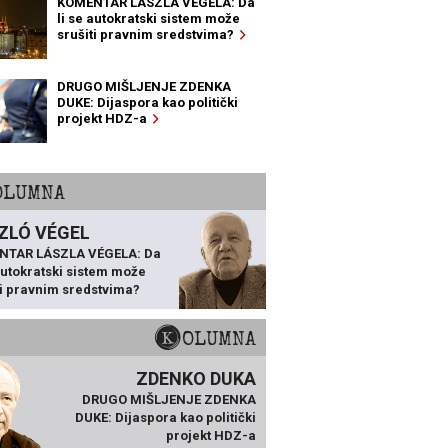
KOMENTAR LÁSZLA VÉGELA: Da
li se autokratski sistem može
srušiti pravnim sredstvima?
DRUGO MIŠLJENJE ZDENKA
DUKE: Dijaspora kao politički
projekt HDZ-a
KOLUMNA
ZLÓ VÉGEL
NTAR LÁSZLA VÉGELA: Da
 autokratski sistem može
ti pravnim sredstvima?
KOLUMNA
ZDENKO DUKA
DRUGO MIŠLJENJE ZDENKA
DUKE: Dijaspora kao politički
projekt HDZ-a