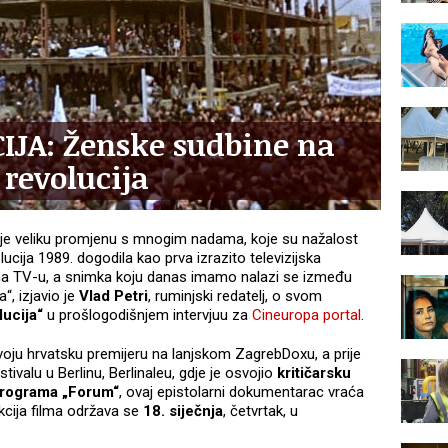
JA: Ženske sudbine na
revolucija
la je veliku promjenu s mnogim nadama, koje su nažalost
cija 1989. dogodila kao prva izrazito televizijska
na TV-u, a snimka koju danas imamo nalazi se između
“, izjavio je
Vlad Petri
, ruminjski redatelj, o svom
lucija“
u prošlogodišnjem intervjuu za
Cineuropa portal
.
voju hrvatsku premijeru na lanjskom ZagrebDoxu, a prije
ivalu u Berlinu, Berlinaleu, gdje je osvojio
kritičarsku
 programa „Forum“
, ovaj epistolarni dokumentarac vraća
ekcija filma održava se
18. siječnja
, četvrtak, u