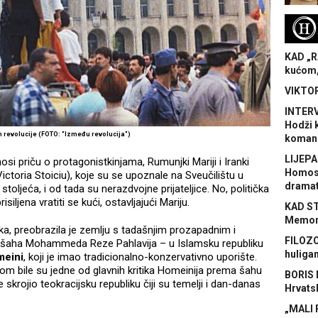
H
KAD „R
kućom,
VIKTOR
INTERV
Hodži 
 revolucije (FOTO: "Između revolucija")
koman
LIJEPA
si priču o protagonistkinjama, Rumunjki Mariji i Iranki
Homose
Victoria Stoiciu), koje su se upoznale na Sveučilištu u
dramat
ljeća, i od tada su nerazdvojne prijateljice. No, politička
isiljena vratiti se kući, ostavljajući Mariju.
KAD S
Memora
ska, preobrazila je zemlju s tadašnjim prozapadnim i
FILOZO
 šaha Mohammeda Reze Pahlavija – u Islamsku republiku
huliga
eini
, koji je imao tradicionalno-konzervativno uporište.
om bile su jedne od glavnih kritika Homeinija prema šahu
BORIS 
e skrojio teokracijsku republiku čiji su temelji i dan-danas
Hrvats
„MALI 