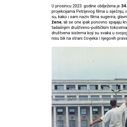
U prosincu 2023. godine obilježena je
34
projekcijama Petrijevog filma u siječnju, o
su, kako i sam naziv filma sugerira, glav
žene
, ali se one ipak ponovno spajaju kr
tadašnjim društveno-političkim tokovima.
društvena sistema koji su svaka u svojoj f
nisu bili na strani čovjeka i njegovih prava