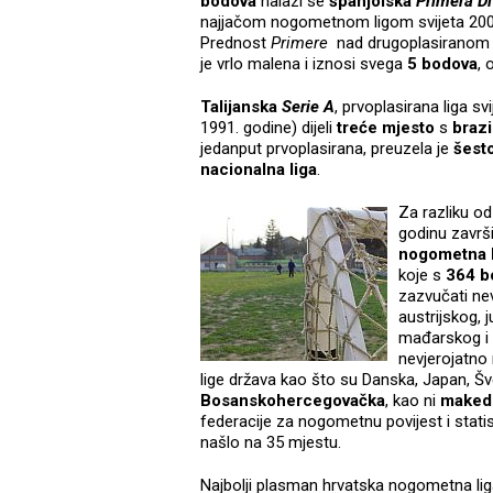
bodova
nalazi se
španjolska
Primera
Di
najjačom nogometnom ligom svijeta 2000.
Prednost
Primere
nad drugoplasirano
je vrlo malena i iznosi svega
5 bodova
,
Talijanska
Serie A
, prvoplasirana liga s
1991. godine) dijeli
treće mjesto
s
braz
jedanput prvoplasirana, preuzela je
šest
nacionalna liga
.
Za razliku o
godinu završ
nogometna l
koje s
364 b
zazvučati nev
austrijskog, 
mađarskog i 
nevjerojatno
lige država kao što su Danska, Japan, Šve
Bosanskohercegovačka
, kao ni
maked
federacije za nogometnu povijest i stat
našlo na 35 mjestu.
Najbolji plasman hrvatska nogometna lig