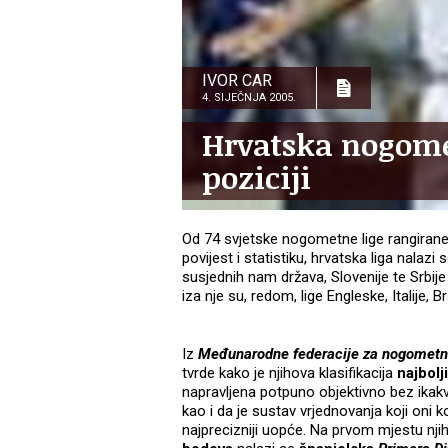
IVOR CAR
4. SIJEČNJA 2005.
Hrvatska nogome
poziciji
Od 74 svjetske nogometne lige rangira
povijest i statistiku, hrvatska liga nalaz
susjednih nam država, Slovenije te Srbij
iza nje su, redom, lige Engleske, Italije,
Iz
Međunarodne federacije za nogometnu 
tvrde kako je njihova klasifikacija
najbolj
napravljena potpuno objektivno bez ikakvi
kao i da je sustav vrjednovanja koji oni k
najprecizniji uopće. Na prvom mjestu nji