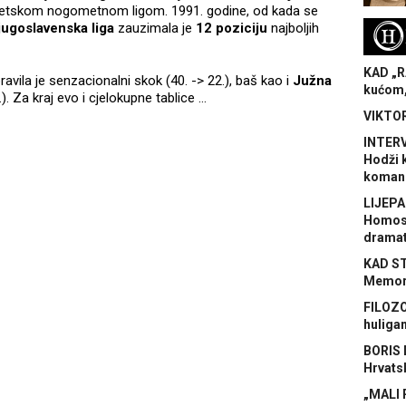
jetskom nogometnom ligom. 1991. godine, od kada se
jugoslavenska liga
zauzimala je
12 poziciju
najboljih
H
KAD „R
ravila je senzacionalni skok (40. -> 22.), baš kao i
Južna
kućom,
.). Za kraj evo i cjelokupne tablice …
VIKTOR
INTERV
Hodži 
koman
LIJEPA
Homose
dramat
KAD S
Memora
FILOZO
huliga
BORIS 
Hrvats
„MALI 