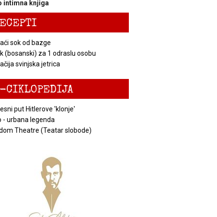
 intimna knjiga
ECEPTI
ći sok od bazge
k (bosanski) za 1 odraslu osobu
čija svinjska jetrica
-CIKLOPEDIJA
esni put Hitlerove 'klonje'
 - urbana legenda
dom Theatre (Teatar slobode)