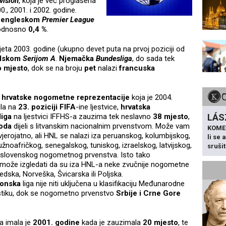
visión
, koja je već proglašena
, 2001. i 2002. godine.
m
engleskom
Premier League
 odnosno
0,4 %
.
vijeta 2003. godine (ukupno devet puta na prvoj poziciji od
ilskom
Serijom A
.
Njemačka
Bundesliga
, do sada tek
o mjesto
, dok se na broju
pet
nalazi
francuska
d
hrvatske nogometne reprezentacije
koja je 2004.
ila na
23. poziciji FIFA
-ine ljestvice,
hrvatska
iga
na ljestvici IFFHS-a zauzima tek neslavno
38 mjesto
,
LÁS
oda
dijeli s litvanskim nacionalnim prvenstvom. Može vam
KOME
jerojatno, ali HNL se nalazi iza peruanskog, kolumbijskog,
li se
južnoafričkog, senegalskog, tuniskog, izraelskog, latvijskog,
sruši
slovenskog nogometnog prvenstva. Isto tako
 može izgledati da su iza HNL-a neke zvučnije nogometne
dska, Norveška, Švicarska ili Poljska.
onska
liga nije niti uključena u klasifikaciju Međunarodne
istiku, dok se nogometno prvenstvo
Srbije i Crne Gore
a imala je
2001. godine
kada je zauzimala
20 mjesto
, te