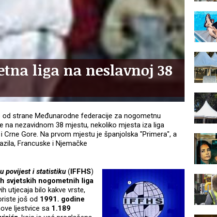
tna liga na neslavnoj 38
ne od strane Međunarodne federacije za nogometnu
i se na nezavidnom 38 mjestu, nekoliko mjesta iza liga
e i Crne Gore. Na prvom mjestu je španjolska "Primera", a
 Brazila, Francuske i Njemačke
povijest i statistiku
(
IFFHS
)
ih svjetskih nogometnih liga
h utjecaja bilo kakve vrste,
oriste još od
1991. godine
hove ljestvice sa
1.189