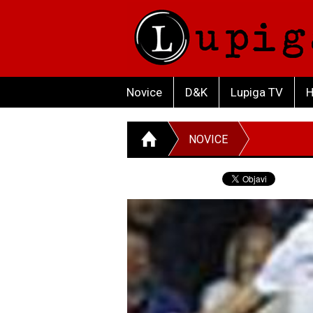
Novice
D&K
Lupiga TV
H
NOVICE