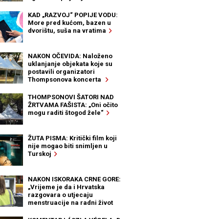
KAD „RAZVOJ“ POPIJE VODU:
More pred kućom, bazen u
dvorištu, suša na vratima
NAKON OČEVIDA: Naloženo
uklanjanje objekata koje su
postavili organizatori
Thompsonova koncerta
THOMPSONOVI ŠATORI NAD
ŽRTVAMA FAŠISTA: „Oni očito
mogu raditi štogod žele“
ŽUTA PISMA: Kritički film koji
nije mogao biti snimljen u
Turskoj
NAKON ISKORAKA CRNE GORE:
„Vrijeme je da i Hrvatska
razgovara o utjecaju
menstruacije na radni život
žena“