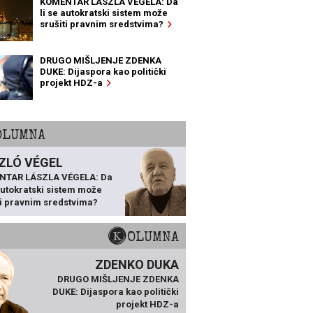
KOMENTAR LÁSZLA VÉGELA: Da
li se autokratski sistem može
srušiti pravnim sredstvima?
DRUGO MIŠLJENJE ZDENKA
DUKE: Dijaspora kao politički
projekt HDZ-a
KOLUMNA
ZLÓ VÉGEL
NTAR LÁSZLA VÉGELA: Da
 autokratski sistem može
ti pravnim sredstvima?
KOLUMNA
ZDENKO DUKA
DRUGO MIŠLJENJE ZDENKA
DUKE: Dijaspora kao politički
projekt HDZ-a