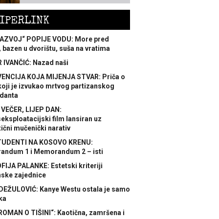
IPERLINK
AZVOJ“ POPIJE VODU: More pred
 bazen u dvorištu, suša na vratima
 IVANČIĆ: Nazad naši
ENCIJA KOJA MIJENJA STVAR: Priča o
koji je izvukao mrtvog partizanskog
danta
 VEČER, LIJEP DAN:
ksploatacijski film lansiran uz
ični mučenički narativ
TUDENTI NA KOSOVO KRENU:
ndum 1 i Memorandum 2 – isti
FIJA PALANKE: Estetski kriteriji
nske zajednice
DEŽULOVIĆ: Kanye Westu ostala je samo
ka
ROMAN O TIŠINI“: Kaotična, zamršena i