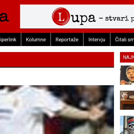
iperlink
Kolumne
Reportaže
Intervju
Čitali s
NAJ