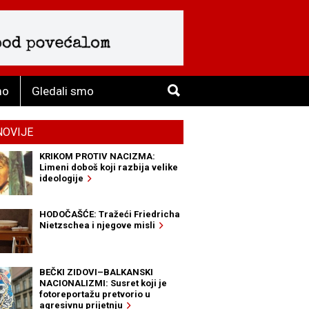
mo
Gledali smo
NOVIJE
KRIKOM PROTIV NACIZMA:
Limeni doboš koji razbija velike
ideologije
HODOČAŠĆE: Tražeći Friedricha
Nietzschea i njegove misli
BEČKI ZIDOVI–BALKANSKI
NACIONALIZMI: Susret koji je
fotoreportažu pretvorio u
agresivnu prijetnju