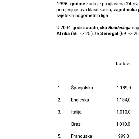
1996. godine
kada je proglašena
24
sv
primjenjuje ova klasifikacija,
zajednička
svjetskih nogometnih liga.
U 2004. godini
austrijska
Bundesliga
nap
Afrika
(66. -> 25.), te
Senegal
(69. -> 26
bodovi
1.
Španjolska
1.189,0
2.
Engleska
1.184,0
3.
Italija
1.010,0
Brazil
1.010,0
5.
Francuska
999,0