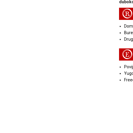
duboko
R
Doma
Bure
Druga
E
Povij
Yugo
Free