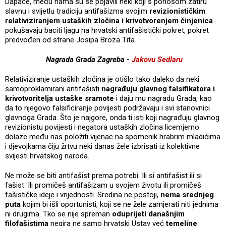
Dapače, među nama su se pojavili neki koji s ponosom zatiru
slavnu i svijetlu tradiciju antifašizma svojim
revizionističkim
relativiziranjem ustaških zločina i krivotvorenjem činjenica
pokušavaju baciti ljagu na hrvatski antifašistički pokret, pokret
predvođen od strane Josipa Broza Tita.
Nagrada Grada Zagreba -
Jakovu Sedlaru
Relativiziranje ustaških zločina je otišlo tako daleko da neki
samoproklamirani antifašisti
nagrađuju glavnog falsifikatora i
krivotvoritelja ustaške sramote
i daju mu nagradu Grada, kao
da to njegovo falsificiranje povijesti podržavaju i svi stanovnici
glavnoga Grada. Što je najgore, onda ti isti koji nagrađuju glavnog
revizionistu povijesti i negatora ustaških zločina licemjerno
dolaze među nas položiti vijenac na spomenik hrabrim mladićima
i djevojkama čiju žrtvu neki danas žele izbrisati iz kolektivne
svijesti hrvatskog naroda.
Ne može se biti antifašist prema potrebi. Ili si antifašist ili si
fašist. Ili promičeš antifašizam u svojem životu ili promičeš
fašističke ideje i vrijednosti. Sredina ne postoji,
nema srednjeg
puta
kojim bi išli oportunisti, koji se ne žele zamjerati niti jednima
ni drugima. Tko se nije spreman
oduprijeti današnjim
filofašistima
negira ne samo hrvatski Ustav već
temeljne