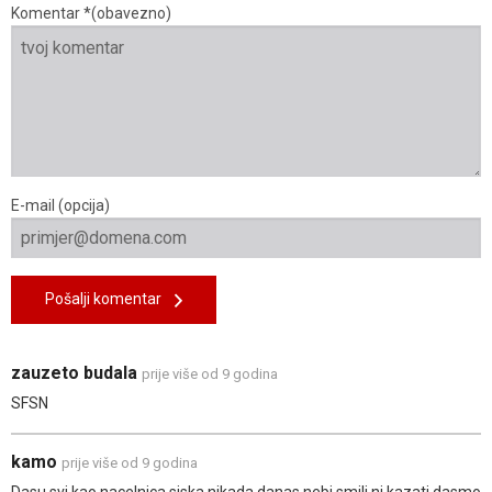
Komentar *(obavezno)
E-mail (opcija)
Pošalji komentar
zauzeto budala
prije više od 9 godina
SFSN
kamo
prije više od 9 godina
Dasu svi kao nacelnica siska nikada danas nebi smili ni kazati dasmo