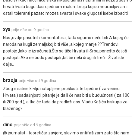
hrvati hvala bogu dasi ujednom malom broju kojisu neuracljov ami
ostali toleranti pazato mozes svasta i svake gluposti isebe izbaciti .
xyx
prije više od 9 godina
Nas ,ovdje prisutnih komentatora ,tada sigurno neće biti.A kojeg će
naroda na kugli zemaljskoj biti više ,a kojeg manje ??Trendovi
postoje ,lako je izračunati.Što se tiče Hrvata ili Srba,ponešto će još
postojati.Ako ne budu postojali ,bit će neki drugi ili treći...Život ide
dalje..
brzoja
prije više od 9 godina
Zbog mračne krvlju natopljene prošlosti, te bijedne ( za većinu
Hrvata ) sadašnjosti, pitanje je da li će nas biti u budućnosti ( za 100
ili 200 god.), a tko će tada da predloži gos. Vladu Košića biskupa za
blaženog?
dino
prije više od 9 godina
@ journalist - teoretičar zavjere, slavimo antifašizam zato što nam