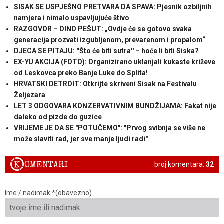
SISAK SE USPJEŠNO PRETVARA DA SPAVA: Pjesnik ozbiljnih
namjera i nimalo uspavljujuće štivo
RAZGOVOR – DINO PEŠUT: „Ovdje će se gotovo svaka
generacija prozvati izgubljenom, prevarenom i propalom“
DJECA SE PITAJU: ''Što će biti sutra'' – hoće li biti Siska?
EX-YU AKCIJA (FOTO): Organizirano uklanjali kukaste križeve
od Leskovca preko Banje Luke do Splita!
HRVATSKI DETROIT: Otkrijte skriveni Sisak na Festivalu
Željezara
LET 3 ODGOVARA KONZERVATIVNIM BUNDŽIJAMA: Fakat nije
daleko od pizde do guzice
VRIJEME JE DA SE "POTUČEMO": "Prvog svibnja se više ne
može slaviti rad, jer sve manje ljudi radi"
K
OMENTARI
broj komentara:
32
Ime / nadimak *(obavezno)