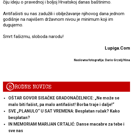
čiju ideju o pravednoj i boljoj Hrvatskoj danas baštinimo.
Antifašisti su nas zadužili i obilježavanje njihovog dana jednom
godišnje na najvišem državnom nivou je minimum koji im
dugujemo.
Smrt fašizmu, sloboda narodu!
Lupiga.Com
Naslovna fotografija: Dario Grzelj/Hina
S
RODNE NOVICE
OŠTAR GOVOR SISAČKE GRADONAČELNICE: „Ne može se
malo biti fašist, pa malo antifašist! Borba traje i dalje!“
SVE „PLANULO“ U SAT VREMENA: Besplatan ručak? Kako
besplatan?
IN MEMORIAM MARIJAN CRTALIĆ: Danse macabre za tebe i
sve nas