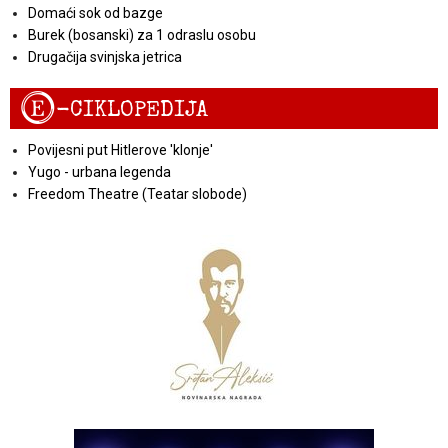
Domaći sok od bazge
Burek (bosanski) za 1 odraslu osobu
Drugačija svinjska jetrica
E
-CIKLOPEDIJA
Povijesni put Hitlerove 'klonje'
Yugo - urbana legenda
Freedom Theatre (Teatar slobode)