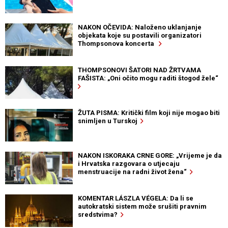
NAKON OČEVIDA: Naloženo uklanjanje
objekata koje su postavili organizatori
Thompsonova koncerta
THOMPSONOVI ŠATORI NAD ŽRTVAMA
FAŠISTA: „Oni očito mogu raditi štogod žele“
ŽUTA PISMA: Kritički film koji nije mogao biti
snimljen u Turskoj
NAKON ISKORAKA CRNE GORE: „Vrijeme je da
i Hrvatska razgovara o utjecaju
menstruacije na radni život žena“
KOMENTAR LÁSZLA VÉGELA: Da li se
autokratski sistem može srušiti pravnim
sredstvima?