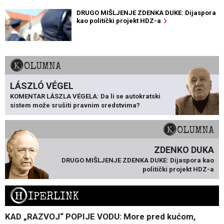
DRUGO MIŠLJENJE ZDENKA DUKE: Dijaspora
kao politički projekt HDZ-a
KOLUMNA
LÁSZLÓ VÉGEL
KOMENTAR LÁSZLA VÉGELA: Da li se autokratski
sistem može srušiti pravnim sredstvima?
KOLUMNA
ZDENKO DUKA
DRUGO MIŠLJENJE ZDENKA DUKE: Dijaspora kao
politički projekt HDZ-a
H
IPERLINK
KAD „RAZVOJ“ POPIJE VODU: More pred kućom,