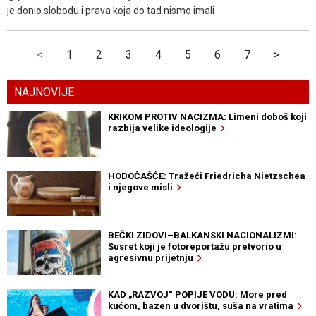
je donio slobodu i prava koja do tad nismo imali
<
1
2
3
4
5
6
7
>
NAJNOVIJE
KRIKOM PROTIV NACIZMA: Limeni doboš koji
razbija velike ideologije
HODOČAŠĆE: Tražeći Friedricha Nietzschea
i njegove misli
BEČKI ZIDOVI–BALKANSKI NACIONALIZMI:
Susret koji je fotoreportažu pretvorio u
agresivnu prijetnju
KAD „RAZVOJ“ POPIJE VODU: More pred
kućom, bazen u dvorištu, suša na vratima