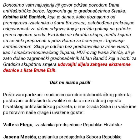
Donosimo vam najuvjerljiviji govor održan povodom Dana
antifašističke borbe. Izgovorila ga je gradonačelnica Sisaka,
Kristina Ikić Baniček
, koja je danas, kako doznajemo od
premijerova izaslanika u šumi Brezovica, oslobođena prekršajne
odgovornosti za drčan odgovor koji je pružila policiji na pritiske
prema njenom uredu. Evo kako se obratila skupu, među kojima
su se neki prepoznali u prozivkama za licemjerje i trgovanje
antifašizmom.
Skup je održan bez predstavnika izvršne vlasti,
kao i sisačko-moslavačkog župana, HDZ-ovog Ivana Žinića, ali je
zato došao zagrebački gradonačelnik Milan Bandić koji u borbi za
Gradsku skupštinu smjera
udovoljiti dijelu zahtjeva ekstremne
desnice s liste Brune Esih
.
'Dok mi nismo pazili'
Poštovani partizani i sudionici narodnooslobodilačkog pokreta,
poštovani antifašisti dozvolite mi da u ime rodnog mjesta
hrvatskog antifašističkog pokreta, u ime Grada Siska i u vaše ime
pozdravim naše drage i uvažene goste:
Valtera Flegu
, izaslanika predsjednice Republike Hrvatske
Jasena Mesića
, izaslanika predsjednika Sabora Republike