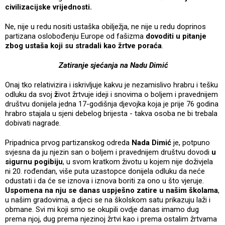
civilizacijske vrijednosti.
Ne, nije u redu nositi ustaška obilježja, ne nije u redu doprinos
partizana oslobođenju Europe od fašizma
dovoditi u pitanje
zbog ustaša koji su stradali kao žrtve poraća
.
Zatiranje sjećanja na Nadu Dimić
Onaj tko relativizira i iskrivljuje kakvu je nezamislivo hrabru i tešku
odluku da svoj
ž
ivot žrtvuje ideji i snovima o boljem i pravednijem
društvu donijela jedna 17-godišnja djevojka koja je prije 76 godina
hrabro stajala u sjeni debelog brijesta - takva osoba ne bi trebala
dobivati nagrade.
Pripadnica prvog partizanskog odreda
Nada Dimić
je, potpuno
svjesna da ju njezin san o boljem i pravednijem društvu dovodi
u
sigurnu pogibiju
, u svom kratkom životu u kojem nije doživjela
ni 20. rođendan, više puta uzastopce donijela odluku da neće
odustati i da će se iznova i iznova boriti za ono u što vjeruje.
Uspomena na nju se danas uspješno zatire u našim školama
,
u našim gradovima, a djeci se na školskom satu prikazuju laži i
obmane. Svi mi koji smo se okupili ovdje danas imamo dug
prema njoj, dug prema njezinoj žrtvi kao i prema ostalim žrtvama