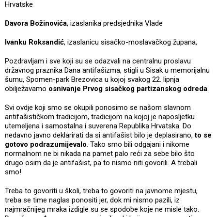
Hrvatske
Davora Božinovića
, izaslanika predsjednika Vlade
Ivanku Roksandić
, izaslanicu sisačko-moslavačkog župana,
Pozdravljam i sve koji su se odazvali na centralnu proslavu
državnog praznika Dana antifašizma, stigli u Sisak u memorijalnu
šumu, Spomen-park Brezovica u kojoj svakog 22. lipnja
obilježavamo
osnivanje Prvog sisačkog partizanskog odreda
.
Svi ovdje koji smo se okupili ponosimo se našom slavnom
antifašističkom tradicijom, tradicijom na kojoj je naposljetku
utemeljena i samostalna i suverena Republika Hrvatska. Do
nedavno javno deklarirati da si antifašist bilo je deplasirano,
to se
gotovo podrazumijevalo
. Tako smo bili odgajani i nikome
normalnom ne bi nikada na pamet palo reći za sebe bilo što
drugo osim da je antifašist, pa to nismo niti govorili. A trebali
smo!
Treba to govoriti u školi, treba to govoriti na javnome mjestu,
treba se time naglas ponositi jer, dok mi nismo pazili, iz
najmračnijeg mraka izdigle su se spodobe koje ne misle tako.