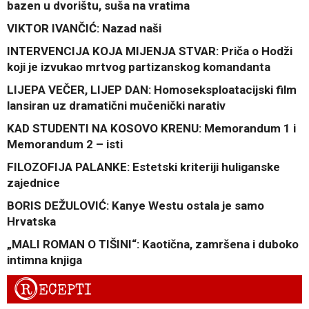
bazen u dvorištu, suša na vratima
VIKTOR IVANČIĆ: Nazad naši
INTERVENCIJA KOJA MIJENJA STVAR: Priča o Hodži
koji je izvukao mrtvog partizanskog komandanta
LIJEPA VEČER, LIJEP DAN: Homoseksploatacijski film
lansiran uz dramatični mučenički narativ
KAD STUDENTI NA KOSOVO KRENU: Memorandum 1 i
Memorandum 2 – isti
FILOZOFIJA PALANKE: Estetski kriteriji huliganske
zajednice
BORIS DEŽULOVIĆ: Kanye Westu ostala je samo
Hrvatska
„MALI ROMAN O TIŠINI“: Kaotična, zamršena i duboko
intimna knjiga
R
ECEPTI