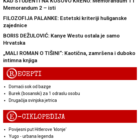
KAD STUDENTI NA KOSOVO KRENU: Memorandum 1 i
Memorandum 2 – isti
FILOZOFIJA PALANKE: Estetski kriteriji huliganske
zajednice
BORIS DEŽULOVIĆ: Kanye Westu ostala je samo
Hrvatska
„MALI ROMAN O TIŠINI“: Kaotična, zamršena i duboko
intimna knjiga
R
ECEPTI
Domaći sok od bazge
Burek (bosanski) za 1 odraslu osobu
Drugačija svinjska jetrica
E
-CIKLOPEDIJA
Povijesni put Hitlerove 'klonje'
Yugo - urbana legenda