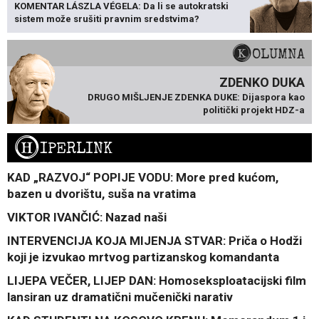
KOMENTAR LÁSZLA VÉGELA: Da li se autokratski
sistem može srušiti pravnim sredstvima?
KOLUMNA
ZDENKO DUKA
DRUGO MIŠLJENJE ZDENKA DUKE: Dijaspora kao
politički projekt HDZ-a
H
IPERLINK
KAD „RAZVOJ“ POPIJE VODU: More pred kućom,
bazen u dvorištu, suša na vratima
VIKTOR IVANČIĆ: Nazad naši
INTERVENCIJA KOJA MIJENJA STVAR: Priča o Hodži
koji je izvukao mrtvog partizanskog komandanta
LIJEPA VEČER, LIJEP DAN: Homoseksploatacijski film
lansiran uz dramatični mučenički narativ