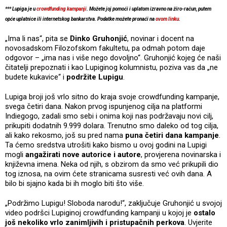
*** Lupiga je u
crowdfunding kampanji
. Možete joj pomoći i uplatom izravno na žiro-račun, putem
opće uplatnice ili internetskog bankarstva. Podatke možete pronaći na
ovom linku
.
„Ima li nas“, pita se
Dinko Gruhonjić
, novinar i docent na
novosadskom Filozofskom fakultetu, pa odmah potom daje
odgovor – „ima nas i više nego dovoljno“. Gruhonjić kojeg će naši
čitatelji prepoznati i kao Lupiginog kolumnistu, poziva vas da „ne
budete kukavice“ i
podržite Lupigu
.
Lupiga broji još vrlo sitno do kraja svoje crowdfunding kampanje,
svega četiri dana. Nakon prvog ispunjenog cilja na platformi
Indiegogo, zadali smo sebi i onima koji nas podržavaju novi cilj,
prikupiti dodatnih 9.999 dolara. Trenutno smo daleko od tog cilja,
ali kako rekosmo, još su pred nama
puna četiri dana kampanje
.
Ta ćemo sredstva utrošiti kako bismo u ovoj godini na Lupigi
mogli
angažirati nove autorice i autore
, provjerena novinarska i
književna imena. Neka od njih, s obzirom da smo već prikupili dio
tog iznosa, na ovim ćete stranicama susresti već ovih dana. A
bilo bi sjajno kada bi ih moglo biti što više.
„Podržimo Lupigu! Sloboda narodu!“, zaključuje Gruhonjić u svojoj
video podršci Lupiginoj crowdfunding kampanji u kojoj je
ostalo
još nekoliko vrlo zanimljivih i pristupačnih perkova
. Uvjerite