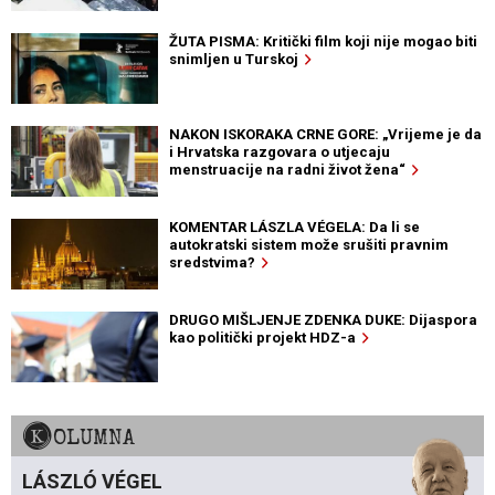
ŽUTA PISMA: Kritički film koji nije mogao biti
snimljen u Turskoj
NAKON ISKORAKA CRNE GORE: „Vrijeme je da
i Hrvatska razgovara o utjecaju
menstruacije na radni život žena“
KOMENTAR LÁSZLA VÉGELA: Da li se
autokratski sistem može srušiti pravnim
sredstvima?
DRUGO MIŠLJENJE ZDENKA DUKE: Dijaspora
kao politički projekt HDZ-a
KOLUMNA
LÁSZLÓ VÉGEL