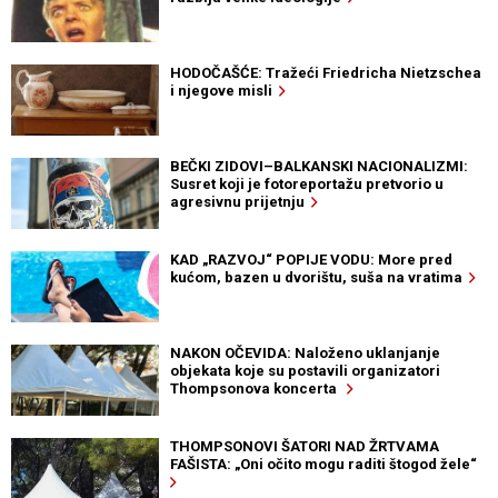
HODOČAŠĆE: Tražeći Friedricha Nietzschea
i njegove misli
BEČKI ZIDOVI–BALKANSKI NACIONALIZMI:
Susret koji je fotoreportažu pretvorio u
agresivnu prijetnju
KAD „RAZVOJ“ POPIJE VODU: More pred
kućom, bazen u dvorištu, suša na vratima
NAKON OČEVIDA: Naloženo uklanjanje
objekata koje su postavili organizatori
Thompsonova koncerta
THOMPSONOVI ŠATORI NAD ŽRTVAMA
FAŠISTA: „Oni očito mogu raditi štogod žele“