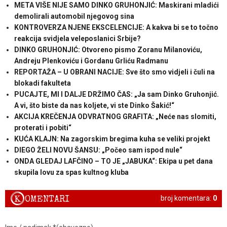
META VIŠE NIJE SAMO DINKO GRUHONJIĆ: Maskirani mladići
demolirali automobil njegovog sina
KONTROVERZA NJENE EKSCELENCIJE: A kakva bi se to točno
reakcija svidjela veleposlanici Srbije?
DINKO GRUHONJIĆ: Otvoreno pismo Zoranu Milanoviću,
Andreju Plenkoviću i Gordanu Grliću Radmanu
REPORTAŽA – U OBRANI NACIJE: Sve što smo vidjeli i čuli na
blokadi fakulteta
PUCAJTE, MI I DALJE DRŽIMO ČAS: „Ja sam Dinko Gruhonjić.
A vi, što biste da nas koljete, vi ste Dinko Šakić!“
AKCIJA KREČENJA ODVRATNOG GRAFITA: „Neće nas slomiti,
proterati i pobiti“
KUĆA KLAJN: Na zagorskim bregima kuha se veliki projekt
DIEGO ŽELI NOVU ŠANSU: „Počeo sam ispod nule“
ONDA GLEDAJ LAFČINO – TO JE „JABUKA“: Ekipa u pet dana
skupila lovu za spas kultnog kluba
K
OMENTARI
broj komentara:
0