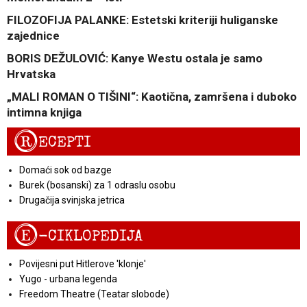
FILOZOFIJA PALANKE: Estetski kriteriji huliganske
zajednice
BORIS DEŽULOVIĆ: Kanye Westu ostala je samo
Hrvatska
„MALI ROMAN O TIŠINI“: Kaotična, zamršena i duboko
intimna knjiga
R
ECEPTI
Domaći sok od bazge
Burek (bosanski) za 1 odraslu osobu
Drugačija svinjska jetrica
E
-CIKLOPEDIJA
Povijesni put Hitlerove 'klonje'
Yugo - urbana legenda
Freedom Theatre (Teatar slobode)