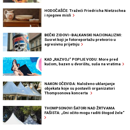
HODOČAŠĆE: Tražeći Friedricha Nietzschea
i njegove misli
BEČKI ZIDOVI–BALKANSKI NACIONALIZMI:
Susret koji je fotoreportažu pretvorio u
agresivnu prijetnju
KAD „RAZVOJ“ POPIJE VODU: More pred
kućom, bazen u dvorištu, suša na vratima
NAKON OČEVIDA: Naloženo uklanjanje
objekata koje su postavili organizatori
Thompsonova koncerta
THOMPSONOVI ŠATORI NAD ŽRTVAMA
FAŠISTA: „Oni očito mogu raditi štogod žele“