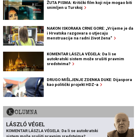
ŽUTA PISMA: Kritički film koji nije mogao biti
snimljen u Turskoj
NAKON ISKORAKA CRNE GORE: „Vrijeme je da
i Hrvatska razgovara o utjecaju
menstruacije na radni život žena“
KOMENTAR LÁSZLA VÉGELA: Da li se
autokratski sistem može srušiti pravnim
sredstvima?
DRUGO MIŠLJENJE ZDENKA DUKE: Dijaspora
kao politički projekt HDZ-a
KOLUMNA
LÁSZLÓ VÉGEL
KOMENTAR LÁSZLA VÉGELA: Da li se autokratski
sistem može srušiti pravnim sredstvima?