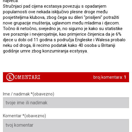
najveća.
Stručnjaci pad cijena ecstasya povezuju s opadanjem
popularnosti ove nekada isključivo plesne droge među
posjetiteljima klubova, zbog čega su dileri "prisiljeni" potražiti
nove grupacije mušterija, uglavnom među mladima i djecom.
Točno ili netočno, svejedno je, no sigurno je kako su statistike
sve poraznije i nevjerojatnije, kao primjerice činjenica da je 6%
djece u dobi od 11 godina s područja Engleske i Walesa probalo
neku od droga, ili recimo podatak kako 40 osoba u Britaniji
godišnje umre zbog konzumiranja ecstysya.
K
OMENTARI
broj komentara:
1
Ime / nadimak *(obavezno)
Komentar *(obavezno)