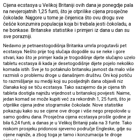
Cijena ecstasya u Velikoj Britaniji ovih dana je ponegdje pala
na nevjerojatnih 1,25 funti, što je otprilike cijena prosječne
čokolade. Najgore u tome je činjenica što ovu drogu sve
češće konzumira populacija koja bi trebala jesti čokoladu, a
ne bonkase. Britanske statistike i primjeri iz dana u dan su
sve porazniji.
Nedavno je petnaestogodišnja Britanka umrla progutavši pet
ecstasya. Nešto prije tog slučaja dogodile su se neke i gore
stvari, kao što je primjer kada je trogodišnje dijete slučajno uzelo
tabletu ecstasya ili kada je desetogodišnje dijete pojelo nekoliko
komada istih. Sve je to potaknulo britansku javnost da malo više
razmisli o problemu droge u današnjem društvu. Oni koji potiču
to razmišljanje su mediji koji su posljednjih dana objavili niz
članaka koji se tiču ecstasya. Tako sazajemo da je cijena tih
tableta dostigla najnižu vrijednost u britanskoj povijesti. Naime,
jedan komad se može kupiti već za rekordnih 1, 25 funti, što je
otprilike cijena jedne stogramske čokolade. Nove statistike
pokazuju kako su se cijene ove droge i više nego prepolovile u
samo godinu dana. Prosječna cijena ecstasya prošle godine je
bila 6,24 funti, a danas je u Velikoj Britaniji pala na 3 funte. Tako
niskom prosjeku pridonosi sjeverno područje Engleske, gdje su
cijene najniže, a zbog toga je tamo i konzumacija te droge