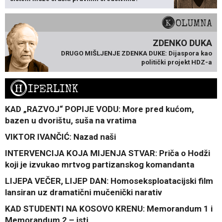
KOLUMNA
ZDENKO DUKA
DRUGO MIŠLJENJE ZDENKA DUKE: Dijaspora kao
politički projekt HDZ-a
H
IPERLINK
KAD „RAZVOJ“ POPIJE VODU: More pred kućom,
bazen u dvorištu, suša na vratima
VIKTOR IVANČIĆ: Nazad naši
INTERVENCIJA KOJA MIJENJA STVAR: Priča o Hodži
koji je izvukao mrtvog partizanskog komandanta
LIJEPA VEČER, LIJEP DAN: Homoseksploatacijski film
lansiran uz dramatični mučenički narativ
KAD STUDENTI NA KOSOVO KRENU: Memorandum 1 i
Memorandum 2 – isti