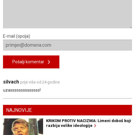
E-mail (opcija)
Pošalji komentar
silvach
prije više od 24 godine
uzassssssssssssss!
NAJNOVIJE
KRIKOM PROTIV NACIZMA: Limeni doboš koji
razbija velike ideologije