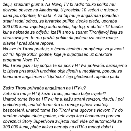
želju, studirati glumu. Na Novoj TV bi radio toliko koliko mu
dozvole obveze na Akademiji. U prosjeku 10 večeri u mjesec
dana po, otprilike, tri sata. A za taj mu je angažman ponuđen
stalni radni odnos, za hrvatske prilike visoka plaća, uporaba
300.000 kuna vrijednog automobila, lap top, mobitel i 12 tisuća
kuna naknade za odjeću. Izašli smo u susret Tironijevoj želji za
obrazovanjem te mu pružili priliku da počisti iza sebe manje
slavne i prešućene repove.
Na sve to Tironi pristaje, o čemu sjedoči i priopćenje za javnost
od 10. lipnja 2003. godine, koje je supotpisao uz direktora
programa Nove TV.
No, Tironi gazi i taj potpis te na poziv HTV-a prihvaća, saznajemo
iz izjava prisavskih urednika objavljenih u medijima, ponudu za
honorarni angažman u "Upitniku" čija gledanost rapidno pada.
Zašto Tironi prihvaća angažman na HTV-u?
Zato što mu je HTV, kaže Tironi, ponudio bolje uvjete!?
Unatoč tome što na HTV-u ima, kažu strani revizori, tisuću i pol
prekobrojnih, unatoč tome što su mnogi njihovi voditelji
besposleni, unatoč tome što Tironi ima ugovor s Novom TV do
sredine ožujka iduće godine, televizija koju financiraju porezni
obveznici Story SuperNova zvijezdi nudi više od automobila za
300.000 kuna, plaće kakvu nemaju na HTV-u mnogi dobri i