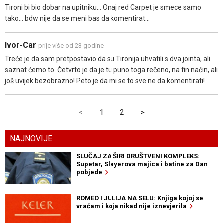
Tironi bi bio dobar na upitniku... Onaj red Carpet je smece samo
tako... bdw nije da se meni bas da komentirat...
Ivor-Car
prije više od 23 godine
Treće je da sam pretpostavio da su Tironija uhvatili s dva jointa, ali
saznat ćemo to. Četvrto je da je tu puno toga rečeno, na fin način, ali
još uvijek bezobrazno! Peto je da mi se to sve ne da komentirati!
<
1
2
>
NAJNOVIJE
SLUČAJ ZA ŠIRI DRUŠTVENI KOMPLEKS:
Supetar, Slayerova majica i batine za Dan
pobjede
ROMEO I JULIJA NA SELU: Knjiga kojoj se
vraćam i koja nikad nije iznevjerila