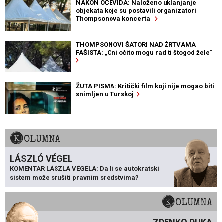
NAKON OČEVIDA: Naloženo uklanjanje
objekata koje su postavili organizatori
Thompsonova koncerta
THOMPSONOVI ŠATORI NAD ŽRTVAMA
FAŠISTA: „Oni očito mogu raditi štogod žele“
ŽUTA PISMA: Kritički film koji nije mogao biti
snimljen u Turskoj
KOLUMNA
LÁSZLÓ VÉGEL
KOMENTAR LÁSZLA VÉGELA: Da li se autokratski
sistem može srušiti pravnim sredstvima?
KOLUMNA
ZDENKO DUKA