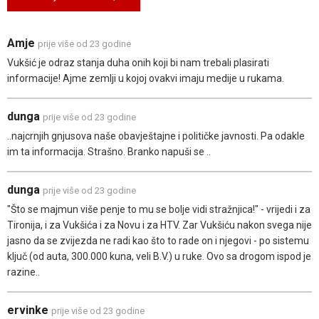
Amje
prije više od 23 godine
Vukšić je odraz stanja duha onih koji bi nam trebali plasirati
informacije! Ajme zemlji u kojoj ovakvi imaju medije u rukama.
dunga
prije više od 23 godine
..najcrnjih gnjusova naše obavještajne i političke javnosti. Pa odakle
im ta informacija. Strašno. Branko napuši se ..
dunga
prije više od 23 godine
"Što se majmun više penje to mu se bolje vidi stražnjica!" - vrijedi i za
Tironija, i za Vukšića i za Novu i za HTV. Zar Vukšiću nakon svega nije
jasno da se zvijezda ne radi kao što to rade on i njegovi - po sistemu
ključ (od auta, 300.000 kuna, veli B.V.) u ruke. Ovo sa drogom ispod je
razine..
ervinke
prije više od 23 godine