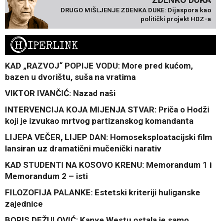
DRUGO MIŠLJENJE ZDENKA DUKE: Dijaspora kao
politički projekt HDZ-a
H
IPERLINK
KAD „RAZVOJ“ POPIJE VODU: More pred kućom,
bazen u dvorištu, suša na vratima
VIKTOR IVANČIĆ: Nazad naši
INTERVENCIJA KOJA MIJENJA STVAR: Priča o Hodži
koji je izvukao mrtvog partizanskog komandanta
LIJEPA VEČER, LIJEP DAN: Homoseksploatacijski film
lansiran uz dramatični mučenički narativ
KAD STUDENTI NA KOSOVO KRENU: Memorandum 1 i
Memorandum 2 – isti
FILOZOFIJA PALANKE: Estetski kriteriji huliganske
zajednice
BORIS DEŽULOVIĆ: Kanye Westu ostala je samo