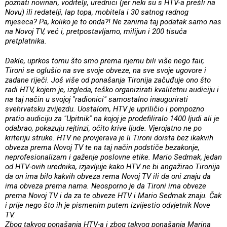
poznati novinari, voditelji, urednici (jer neki su s HTV-a prešli na
Novu) ili redatelji, lap topa, mobitela i 30 satnog radnog
mjeseca? Pa, koliko je to onda?! Ne zanima taj podatak samo nas
na Novoj TV, već i, pretpostavljamo, milijun i 200 tisuća
pretplatnika.
Dakle, uprkos tomu što smo prema njemu bili više nego fair,
Tironi se oglušio na sve svoje obveze, na sve svoje ugovore i
zadane riječi. Još više od ponašanja Tironija začuđuje ono što
radi HTV, kojem je, izgleda, teško organizirati kvalitetnu audiciju i
na taj način u svojoj "radionici" samostalno inaugurirati
svehrvatsku zvijezdu. Uostalom, HTV je upriličio i pompozno
pratio audiciju za "Upitnik" na kojoj je prodefiliralo 1400 ljudi ali je
odabrao, pokazuju rejtinzi, očito krive ljude. Vjerojatno ne po
kriteriju struke. HTV ne provjerava je li Tironi doista bez ikakvih
obveza prema Novoj TV te na taj način podstiče bezakonje,
neprofesionalizam i gaženje poslovne etike. Mario Sedmak, jedan
od HTV-ovih urednika, izjavljuje kako HTV ne bi angažirao Tironija
da on ima bilo kakvih obveza rema Novoj TV ili da oni znaju da
ima obveza prema nama. Neosporno je da Tironi ima obveze
prema Novoj TV i da za te obveze HTV i Mario Sedmak znaju. Čak
i prije nego što ih je pismenim putem izvijestio odvjetnik Nove
TV.
Zbog takvog ponašanja HTV-a i zbog takvog ponašanja Marina