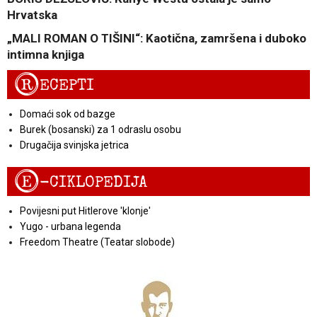
Hrvatska
„MALI ROMAN O TIŠINI“: Kaotična, zamršena i duboko
intimna knjiga
R
ECEPTI
Domaći sok od bazge
Burek (bosanski) za 1 odraslu osobu
Drugačija svinjska jetrica
E
-CIKLOPEDIJA
Povijesni put Hitlerove 'klonje'
Yugo - urbana legenda
Freedom Theatre (Teatar slobode)