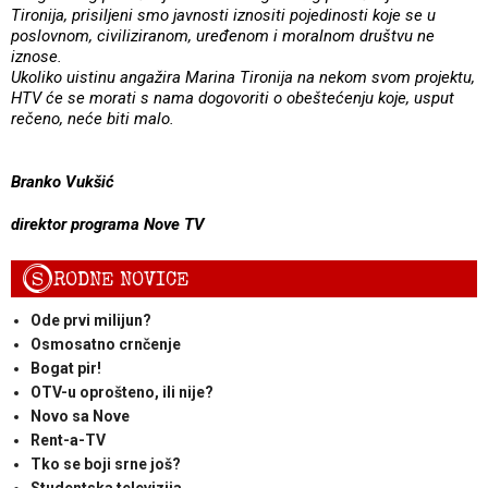
Tironija, prisiljeni smo javnosti iznositi pojedinosti koje se u
poslovnom, civiliziranom, uređenom i moralnom društvu ne
iznose.
Ukoliko uistinu angažira Marina Tironija na nekom svom projektu,
HTV će se morati s nama dogovoriti o obeštećenju koje, usput
rečeno, neće biti malo.
Branko Vukšić
direktor programa Nove TV
S
RODNE NOVICE
Ode prvi milijun?
Osmosatno crnčenje
Bogat pir!
OTV-u oprošteno, ili nije?
Novo sa Nove
Rent-a-TV
Tko se boji srne još?
Studentska televizija