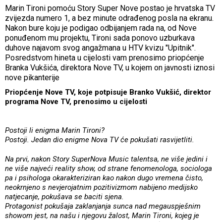
Marin Tironi pomoću Story Super Nove postao je hrvatska TV
zvijezda numero 1, a bez minute odrađenog posla na ekranu.
Nakon bure koju je podigao odbijanjem rada na, od Nove
ponuđenom mu projektu, Tironi sada ponovo uzburkava
duhove najavom svog angažmana u HTV kvizu "Upitnik".
Posredstvom hineta u cijelosti vam prenosimo priopćenje
Branka Vukšića, direktora Nove TV, u kojem on javnosti iznosi
nove pikanterije
Priopćenje Nove TV, koje potpisuje Branko Vukšić, direktor
programa Nove TV, prenosimo u cijelosti
Postoji li enigma Marin Tironi?
Postoji. Jedan dio enigme Nova TV će pokušati rasvijetliti.
Na prvi, nakon Story SuperNova Music talentsa, ne više jedini i
ne više najveći reality show, od strane fenomenologa, sociologa
pa i psihologa okarakteriziran kao nakon dugo vremena čisto,
neokrnjeno s nevjerojatnim pozitivizmom nabijeno medijsko
natjecanje, pokušava se baciti sjena.
Protagonist pokušaja zaklanjanja sunca nad megauspješnim
showom jest, na našu i njegovu žalost, Marin Tironi, kojeg je