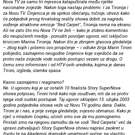
Nova TV za samo tri mjeseca katapultirala među rijetke
nacionalne zvijezde. Nakon toga nastaju problemi. I za Tironija i
za Novu TV. Činjenica je da uprkos obećanju, točnije; obvezi kako
će pobjednik prvog hrvatskog reality showa dobiti za nagradu
vođenje atraktivne emisije "Red Carpet", Tironija nema na ekranu.
Ali ne zato što mu Nova TV ne želi – kako je zlobno komentirao
dio neupućenih medija - ponuditi povoljan ugovor, već isključivo
krivicom Marina Tironija. Nakon što je zbrojem glasova gledatelja
– zbog kojih i pišemo ovo priopćenje – i odluke žirija Marin Tironi
pobijedio, saznajemo neugodne činjenice koje svjedoče da se
protiv naše zvijezde vode sudski postupci vezani uz drogu. O
čemu smo informirani i od HTV-ovih urednika, kojima je danas
Tironi, izgleda, slamka spasa.
Kasno saznajemo i reagiramo?
Ne. U ugovoru koji je uz ostalih 10 finalista Story SuperNova
showa potpisao, Tironi tvrdi kako nije osuđivan, niti da se protiv
njega vodi sudski postupak. Taj ugovor sklopljen 13. ožujka 2003.
godine pobjednika showa veže uz Novu TV godinu dana. Dakle,
Tironi je i nas, a prije svega gledatelje, svjesno obmanuo. Kako je
riječ o mladom čovjeku, učinili smo sve da mu pomognemo.
Pristali smo na njegovu zamolbu da ne vodi "Red Carpeta" već da
upravo zahvaljujući Story SuperNova showu napravi zaokret u
životu te na Akademiji dramskih umjetnosti počne, na vlastitu