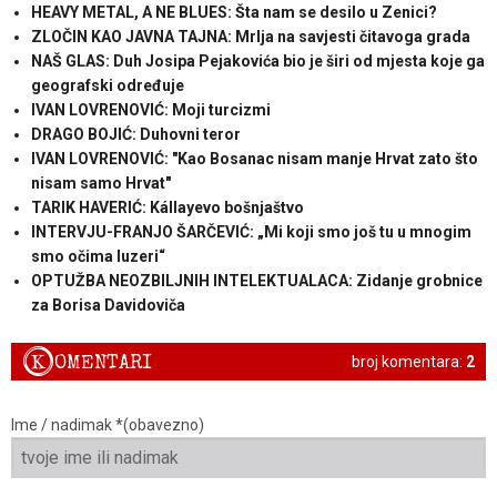
HEAVY METAL, A NE BLUES: Šta nam se desilo u Zenici?
ZLOČIN KAO JAVNA TAJNA: Mrlja na savjesti čitavoga grada
NAŠ GLAS: Duh Josipa Pejakovića bio je širi od mjesta koje ga
geografski određuje
IVAN LOVRENOVIĆ: Moji turcizmi
DRAGO BOJIĆ: Duhovni teror
IVAN LOVRENOVIĆ: "Kao Bosanac nisam manje Hrvat zato što
nisam samo Hrvat"
TARIK HAVERIĆ: Kállayevo bošnjaštvo
INTERVJU-FRANJO ŠARČEVIĆ: „Mi koji smo još tu u mnogim
smo očima luzeri“
OPTUŽBA NEOZBILJNIH INTELEKTUALACA: Zidanje grobnice
za Borisa Davidoviča
K
OMENTARI
broj komentara:
2
Ime / nadimak *(obavezno)