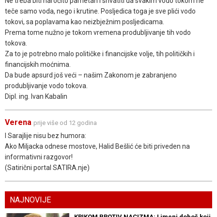
Ne treba biti naročito pametan i shvatiti da svakim vodo tokom ne
teče samo voda, nego i krutine. Posljedica toga je sve plići vodo
tokovi, sa poplavama kao neizbježnim posljedicama.
Prema tome nužno je tokom vremena produbljivanje tih vodo
tokova.
Za to je potrebno malo političke i financijske volje, tih političkih i
financijskih moćnima.
Da bude apsurd još veći – našim Zakonom je zabranjeno
produbljivanje vodo tokova.
Dipl. ing. Ivan Kabalin
Verena
prije više od 12 godina
I Sarajlije nisu bez humora:
Ako Miljacka odnese mostove, Halid Bešlić će biti priveden na
informativni razgovor!
(Satirični portal SATIRA.nje)
NAJNOVIJE
KRIKOM PROTIV NACIZMA: Limeni doboš koji