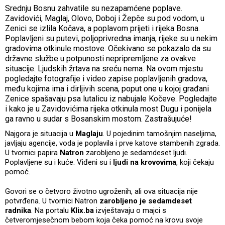
Srednju Bosnu zahvatile su nezapamćene poplave.
Zavidovići, Maglaj, Olovo, Doboj i Žepče su pod vodom, u
Zenici se izlila Kočava, a poplavom prijeti i rijeka Bosna.
Poplavljeni su putevi, poljoprivredna imanja, rijeke su u nekim
gradovima otkinule mostove. Očekivano se pokazalo da su
državne službe u potpunosti nepripremljene za ovakve
situacije. Ljudskih žrtava na sreću nema. Na ovom mjestu
pogledajte fotografije i video zapise poplavljenih gradova,
među kojima ima i dirljivih scena, poput one u kojoj građani
Zenice spašavaju psa lutalicu iz nabujale Kočeve. Pogledajte
i kako je u Zavidovićima rijeka otkinula most Dugu i ponijela
ga ravno u sudar s Bosanskim mostom. Zastrašujuće!
Najgora je situacija u
Maglaju
. U pojedinim tamošnjim naseljima,
javljaju agencije, voda je poplavila i prve katove stambenih zgrada.
U tvornici papira
Natron
zarobljeno je sedamdeset ljudi.
Poplavljene su i kuće. Viđeni su i
ljudi na krovovima
, koji čekaju
pomoć.
Govori se o četvoro životno ugroženih, ali ova situacija nije
potvrđena. U tvornici Natron
zarobljeno je sedamdeset
radnika
. Na portalu
Klix.ba
izvještavaju o majci s
četveromjesečnom bebom koja čeka pomoć na krovu svoje