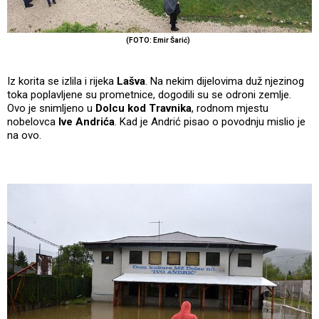
(FOTO: Emir Šarić)
Iz korita se izlila i rijeka
Lašva
. Na nekim dijelovima duž njezinog
toka poplavljene su prometnice, dogodili su se odroni zemlje.
Ovo je snimljeno u
Dolcu kod Travnika
, rodnom mjestu
nobelovca
Ive Andrića
. Kad je Andrić pisao o povodnju mislio je
na ovo.