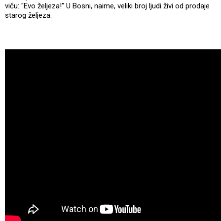
viču: "Evo željeza!" U Bosni, naime, veliki broj ljudi živi od prodaje
starog željeza.