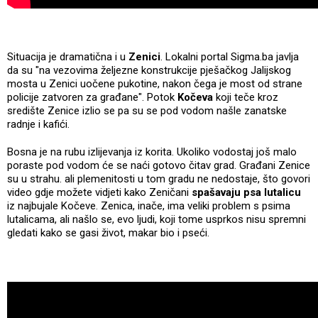
Situacija je dramatična i u
Zenici
. Lokalni portal Sigma.ba javlja
da su "na vezovima željezne konstrukcije pješačkog Jalijskog
mosta u Zenici uočene pukotine, nakon čega je most od strane
policije zatvoren za građane". Potok
Kočeva
koji teče kroz
središte Zenice izlio se pa su se pod vodom našle zanatske
radnje i kafići.
Bosna je na rubu izlijevanja iz korita. Ukoliko vodostaj još malo
poraste pod vodom će se naći gotovo čitav grad. Građani Zenice
su u strahu. ali plemenitosti u tom gradu ne nedostaje, što govori
video gdje možete vidjeti kako Zeničani
spašavaju psa lutalicu
iz najbujale Kočeve. Zenica, inače, ima veliki problem s psima
lutalicama, ali našlo se, evo ljudi, koji tome usprkos nisu spremni
gledati kako se gasi život, makar bio i pseći.