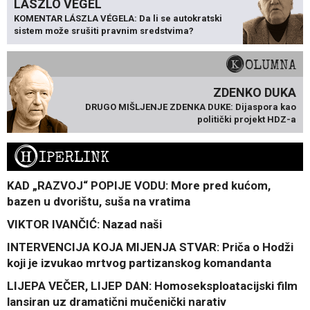
LÁSZLÓ VÉGEL
KOMENTAR LÁSZLA VÉGELA: Da li se autokratski
sistem može srušiti pravnim sredstvima?
KOLUMNA
ZDENKO DUKA
DRUGO MIŠLJENJE ZDENKA DUKE: Dijaspora kao
politički projekt HDZ-a
H
IPERLINK
KAD „RAZVOJ“ POPIJE VODU: More pred kućom,
bazen u dvorištu, suša na vratima
VIKTOR IVANČIĆ: Nazad naši
INTERVENCIJA KOJA MIJENJA STVAR: Priča o Hodži
koji je izvukao mrtvog partizanskog komandanta
LIJEPA VEČER, LIJEP DAN: Homoseksploatacijski film
lansiran uz dramatični mučenički narativ