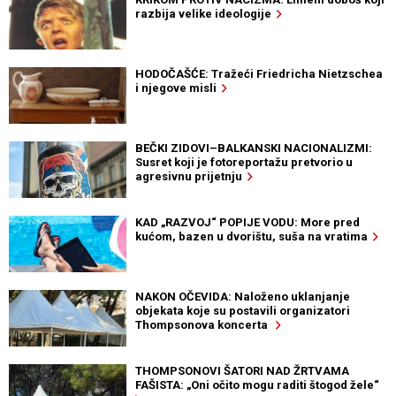
razbija velike ideologije
HODOČAŠĆE: Tražeći Friedricha Nietzschea
i njegove misli
BEČKI ZIDOVI–BALKANSKI NACIONALIZMI:
Susret koji je fotoreportažu pretvorio u
agresivnu prijetnju
KAD „RAZVOJ“ POPIJE VODU: More pred
kućom, bazen u dvorištu, suša na vratima
NAKON OČEVIDA: Naloženo uklanjanje
objekata koje su postavili organizatori
Thompsonova koncerta
THOMPSONOVI ŠATORI NAD ŽRTVAMA
FAŠISTA: „Oni očito mogu raditi štogod žele“