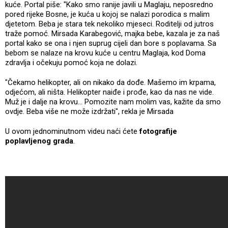
kuće. Portal piše: "Kako smo ranije javili u Maglaju, neposredno
pored rijeke Bosne, je kuća u kojoj se nalazi porodica s malim
djetetom. Beba je stara tek nekoliko mjeseci. Roditelji od jutros
traže pomoć. Mirsada Karabegović, majka bebe, kazala je za naš
portal kako se ona i njen suprug cijeli dan bore s poplavama. Sa
bebom se nalaze na krovu kuće u centru Maglaja, kod Doma
zdravlja i očekuju pomoć koja ne dolazi.
"Čekamo helikopter, ali on nikako da dođe. Mašemo im krpama,
odjećom, ali ništa. Helikopter naiđe i prođe, kao da nas ne vide.
Muž je i dalje na krovu... Pomozite nam molim vas, kažite da smo
ovdje. Beba više ne može izdržati", rekla je Mirsada
U ovom jednominutnom videu naći ćete
fotografije
poplavljenog grada
.