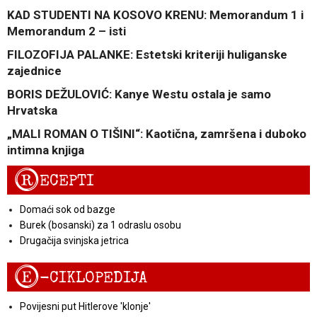
KAD STUDENTI NA KOSOVO KRENU: Memorandum 1 i
Memorandum 2 – isti
FILOZOFIJA PALANKE: Estetski kriteriji huliganske
zajednice
BORIS DEŽULOVIĆ: Kanye Westu ostala je samo
Hrvatska
„MALI ROMAN O TIŠINI“: Kaotična, zamršena i duboko
intimna knjiga
R
ECEPTI
Domaći sok od bazge
Burek (bosanski) za 1 odraslu osobu
Drugačija svinjska jetrica
E
-CIKLOPEDIJA
Povijesni put Hitlerove 'klonje'