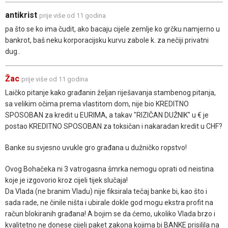
antikrist
prije više od 11 godina
pa što se ko ima čudit, ako bacaju cijele zemlje ko grčku namjerno u
bankrot, baš neku korporacijsku kurvu zabole k. za nečiji privatni
dug..
Žac
prije više od 11 godina
Laičko pitanje kako građanin željan riješavanja stambenog pitanja,
sa velikim očima prema vlastitom dom, nije bio KREDITNO
SPOSOBAN za kredit u EURIMA, a takav "RIZIČAN DUŽNIK" u € je
postao KREDITNO SPOSOBAN za toksičan i nakaradan kredit u CHF?
Banke su svjesno uvukle gro građana u dužničko ropstvo!
Ovog Bohačeka ni 3 vatrogasna šmrka nemogu oprati od neistina
koje je izgovorio kroz cijeli tijek slučaja!
Da Vlada (ne branim Vladu) nije fiksirala tečaj banke bi, kao što i
sada rade, ne činile ništa i ubirale dokle god mogu ekstra profit na
račun blokiranih građana! A bojim se da ćemo, ukoliko Vlada brzo i
kvalitetno ne donese cijeli paket zakona kojima bi BANKE prisilila na