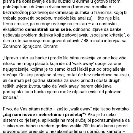
pisma na dokazivanje da su dužnici u eurima u gotovo istom
položaju kao i dužnici u švicarcima (famozna moralka o
bezrazložnoj pozitivnoj diskriminaciji dužnika u francima, kojoj bi
trebalo posvetiti posebnu mediološku analizu) – što nije bila
tema emisije, pa ni moje reakcije na emisiju – a u nastavku
eksplicitno
demantirali sami sebe
, odnosno izjave da banke
rješavaju problem dužnika koji zadovoljavaju „socijalne kriterije“, o
čemu ste samouvjereno govorili čitavih 7:48 minuta intervjua sa
Zoranom Šprajcom. Citiram:
„Upravo zato su banke i predložile hitnu reakciju za one koji više
nikako ne mogu plaćati, koja ide od 'walk away' opcije za one
najugroženije, kojima je to samo kraći i lakši put od proglašenja
stečaja. Oni koji proglase stečaj, ostat će bez nekretnine na kraju,
ali će imati pet godina skrbnika za svaki prihod i dosta drugih
teških uvjeta života, tako da 'walk away' barem olakšava
postupak i tada banka njemu može otpisati i više od polovice
iznosa.“
Prvo, da Vas pitam nešto - zašto „walk away“ nije lijepo hrvatsko
„daj nam novce i nekretninu i prošetaj“
? Ako je to neko
sistemsko rješenje, aplikacija na moj slučaj bi podrazumijevala da
– iako sam banci u sedam godina vratila 700 tisuća kuna i pored
pravomoćne presude o nezakonitostima u obračunu kamata –