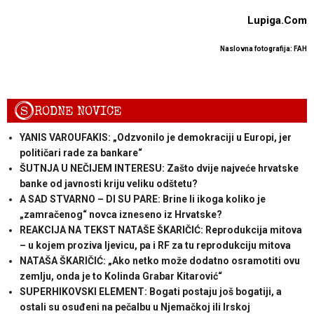
Lupiga.Com
Naslovna fotografija: FAH
S
RODNE NOVICE
YANIS VAROUFAKIS: „Odzvonilo je demokraciji u Europi, jer
političari rade za bankare“
ŠUTNJA U NEČIJEM INTERESU: Zašto dvije najveće hrvatske
banke od javnosti kriju veliku odštetu?
A SAD STVARNO – DI SU PARE: Brine li ikoga koliko je
„zamračenog“ novca izneseno iz Hrvatske?
REAKCIJA NA TEKST NATAŠE ŠKARIČIĆ: Reprodukcija mitova
– u kojem proziva ljevicu, pa i RF za tu reprodukciju mitova
NATAŠA ŠKARIČIĆ: „Ako netko može dodatno osramotiti ovu
zemlju, onda je to Kolinda Grabar Kitarović“
SUPERHIKOVSKI ELEMENT: Bogati postaju još bogatiji, a
ostali su osuđeni na pečalbu u Njemačkoj ili Irskoj