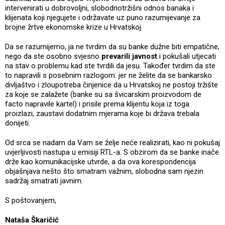
intervenirati u dobrovoljni, slobodnotržišni odnos banaka i
klijenata koji njegujete i održavate uz puno razumijevanje za
brojne žrtve ekonomske krize u Hrvatskoj.
Da se razumijemo, ja ne tvrdim da su banke dužne biti empatične,
nego da ste osobno svjesno
prevarili javnost
i pokušali utjecati
na stav o problemu kad ste tvrdili da jesu. Također tvrdim da ste
to napravili s posebnim razlogom: jer ne želite da se bankarsko
divljaštvo i zloupotreba činjenice da u Hrvatskoj ne postoji tržište
za koje se zalažete (banke su sa švicarskim proizvodom de
facto napravile kartel) i prisile prema klijentu koja iz toga
proizlazi, zaustavi dodatnim mjerama koje bi država trebala
donijeti.
Od srca se nadam da Vam se želje neće realizirati, kao ni pokušaj
uvjerljivosti nastupa u emisiji RTL-a. S obzirom da se banke inače
drže kao komunikacijske utvrde, a da ova korespondencija
objašnjava nešto što smatram važnim, slobodna sam njezin
sadržaj smatrati javnim.
S poštovanjem,
Nataša Škaričić