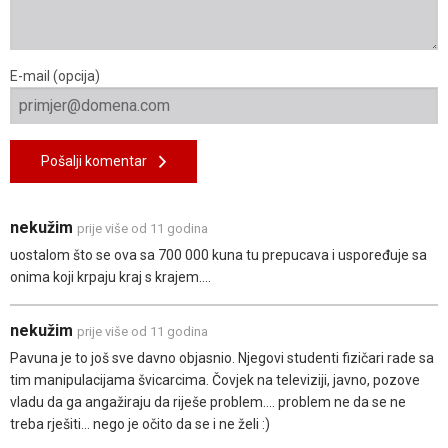
E-mail (opcija)
Pošalji komentar
nekužim
prije više od 11 godina
uostalom što se ova sa 700 000 kuna tu prepucava i uspoređuje sa
onima koji krpaju kraj s krajem....
nekužim
prije više od 11 godina
Pavuna je to još sve davno objasnio. Njegovi studenti fizičari rade sa
tim manipulacijama švicarcima. Čovjek na televiziji, javno, pozove
vladu da ga angažiraju da riješe problem.... problem ne da se ne
treba rješiti... nego je očito da se i ne želi :)