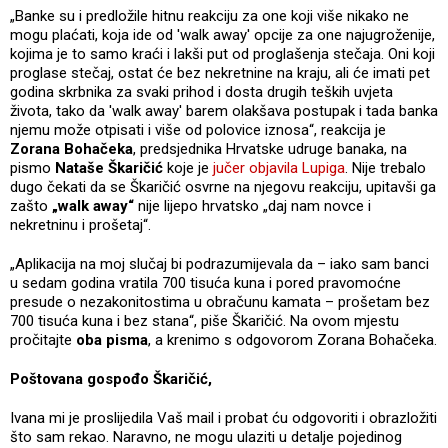
„Banke su i predložile hitnu reakciju za one koji više nikako ne
mogu plaćati, koja ide od 'walk away' opcije za one najugroženije,
kojima je to samo kraći i lakši put od proglašenja stečaja. Oni koji
proglase stečaj, ostat će bez nekretnine na kraju, ali će imati pet
godina skrbnika za svaki prihod i dosta drugih teških uvjeta
života, tako da 'walk away' barem olakšava postupak i tada banka
njemu može otpisati i više od polovice iznosa“, reakcija je
Zorana Bohačeka
, predsjednika Hrvatske udruge banaka, na
pismo
Nataše Škaričić
koje je
jučer objavila Lupiga
. Nije trebalo
dugo čekati da se Škaričić osvrne na njegovu reakciju, upitavši ga
zašto
„walk away“
nije lijepo hrvatsko „daj nam novce i
nekretninu i prošetaj“.
„Aplikacija na moj slučaj bi podrazumijevala da – iako sam banci
u sedam godina vratila 700 tisuća kuna i pored pravomoćne
presude o nezakonitostima u obračunu kamata – prošetam bez
700 tisuća kuna i bez stana“, piše Škaričić. Na ovom mjestu
pročitajte
oba pisma
, a krenimo s odgovorom Zorana Bohačeka.
Poštovana gospođo Škaričić,
Ivana mi je proslijedila Vaš mail i probat ću odgovoriti i obrazložiti
što sam rekao. Naravno, ne mogu ulaziti u detalje pojedinog