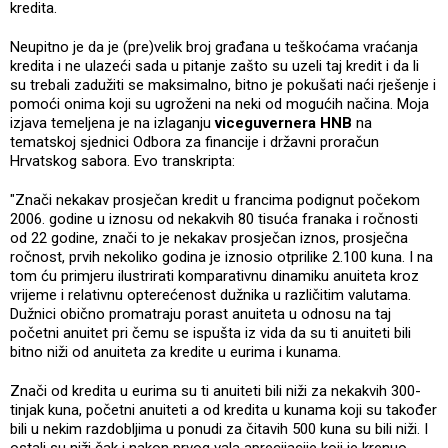
kredita.
Neupitno je da je (pre)velik broj građana u teškoćama vraćanja
kredita i ne ulazeći sada u pitanje zašto su uzeli taj kredit i da li
su trebali zadužiti se maksimalno, bitno je pokušati naći rješenje i
pomoći onima koji su ugroženi na neki od mogućih načina. Moja
izjava temeljena je na izlaganju
viceguvernera HNB
na
tematskoj sjednici Odbora za financije i državni proračun
Hrvatskog sabora. Evo transkripta:
"Znači nekakav prosječan kredit u francima podignut počekom
2006. godine u iznosu od nekakvih 80 tisuća franaka i ročnosti
od 22 godine, znači to je nekakav prosječan iznos, prosječna
ročnost, prvih nekoliko godina je iznosio otprilike 2.100 kuna. I na
tom ću primjeru ilustrirati komparativnu dinamiku anuiteta kroz
vrijeme i relativnu opterećenost dužnika u različitim valutama.
Dužnici obično promatraju porast anuiteta u odnosu na taj
početni anuitet pri čemu se ispušta iz vida da su ti anuiteti bili
bitno niži od anuiteta za kredite u eurima i kunama.
Znači od kredita u eurima su ti anuiteti bili niži za nekakvih 300-
tinjak kuna, početni anuiteti a od kredita u kunama koji su također
bili u nekim razdobljima u ponudi za čitavih 500 kuna su bili niži. I
ostali su niži čak i nakon prvog vala aprecijacije koji je krenuo