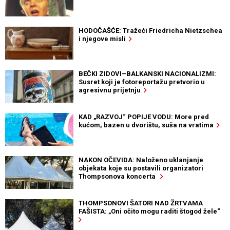
HODOČAŠĆE: Tražeći Friedricha Nietzschea
i njegove misli
BEČKI ZIDOVI–BALKANSKI NACIONALIZMI:
Susret koji je fotoreportažu pretvorio u
agresivnu prijetnju
KAD „RAZVOJ“ POPIJE VODU: More pred
kućom, bazen u dvorištu, suša na vratima
NAKON OČEVIDA: Naloženo uklanjanje
objekata koje su postavili organizatori
Thompsonova koncerta
THOMPSONOVI ŠATORI NAD ŽRTVAMA
FAŠISTA: „Oni očito mogu raditi štogod žele“