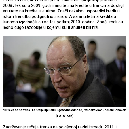
2008., tek su u 2009. godini anuiteti na kredite u francima dostigli
anuitete na kredite u eurima. Znači nekakav usporedivi kredit u
istom trenutku podignuti isti iznos. A sa anuitetima kredita u
kunama izjednačili su se tek potkraj 2010. godine. Znači imali su
jedno dugo razdoblje u kojemu su ti anuiteti bili niži.
"Država se ne treba i ne smije uplitati u ugovorne odnose, retroaktivno" - Zoran Bohaček
(FOTO: FAH)
Zadržavanje tečaja franka na povišenoj razini između 2011. i