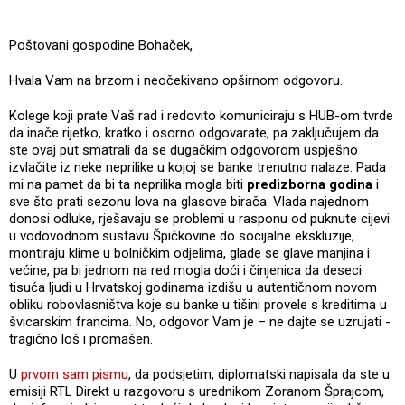
Poštovani gospodine Bohaček,
Hvala Vam na brzom i neočekivano opširnom odgovoru.
Kolege koji prate Vaš rad i redovito komuniciraju s HUB-om tvrde
da inače rijetko, kratko i osorno odgovarate, pa zaključujem da
ste ovaj put smatrali da se dugačkim odgovorom uspješno
izvlačite iz neke neprilike u kojoj se banke trenutno nalaze. Pada
mi na pamet da bi ta neprilika mogla biti
predizborna godina
i
sve što prati sezonu lova na glasove birača: Vlada najednom
donosi odluke, rješavaju se problemi u rasponu od puknute cijevi
u vodovodnom sustavu Špičkovine do socijalne ekskluzije,
montiraju klime u bolničkim odjelima, glade se glave manjina i
većine, pa bi jednom na red mogla doći i činjenica da deseci
tisuća ljudi u Hrvatskoj godinama izdišu u autentičnom novom
obliku robovlasništva koje su banke u tišini provele s kreditima u
švicarskim francima. No, odgovor Vam je – ne dajte se uzrujati -
tragično loš i promašen.
U
prvom sam pismu
, da podsjetim, diplomatski napisala da ste u
emisiji RTL Direkt u razgovoru s urednikom Zoranom Šprajcom,