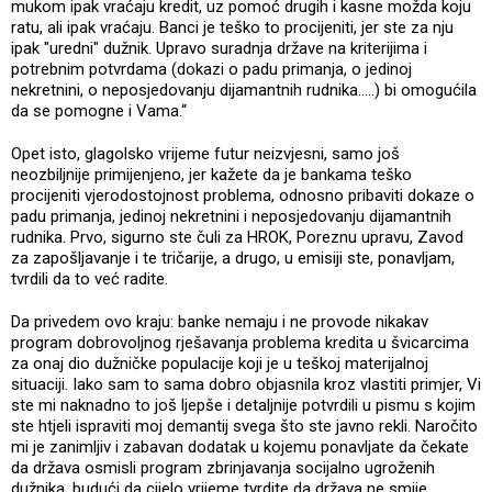
mukom ipak vraćaju kredit, uz pomoć drugih i kasne možda koju
ratu, ali ipak vraćaju. Banci je teško to procijeniti, jer ste za nju
ipak "uredni" dužnik. Upravo suradnja države na kriterijima i
potrebnim potvrdama (dokazi o padu primanja, o jedinoj
nekretnini, o neposjedovanju dijamantnih rudnika.....) bi omogućila
da se pomogne i Vama.“
Opet isto, glagolsko vrijeme futur neizvjesni, samo još
neozbiljnije primijenjeno, jer kažete da je bankama teško
procijeniti vjerodostojnost problema, odnosno pribaviti dokaze o
padu primanja, jedinoj nekretnini i neposjedovanju dijamantnih
rudnika. Prvo, sigurno ste čuli za HROK, Poreznu upravu, Zavod
za zapošljavanje i te tričarije, a drugo, u emisiji ste, ponavljam,
tvrdili da to već radite.
Da privedem ovo kraju: banke nemaju i ne provode nikakav
program dobrovoljnog rješavanja problema kredita u švicarcima
za onaj dio dužničke populacije koji je u teškoj materijalnoj
situaciji. Iako sam to sama dobro objasnila kroz vlastiti primjer, Vi
ste mi naknadno to još ljepše i detaljnije potvrdili u pismu s kojim
ste htjeli ispraviti moj demantij svega što ste javno rekli. Naročito
mi je zanimljiv i zabavan dodatak u kojemu ponavljate da čekate
da država osmisli program zbrinjavanja socijalno ugroženih
dužnika, budući da cijelo vrijeme tvrdite da država ne smije