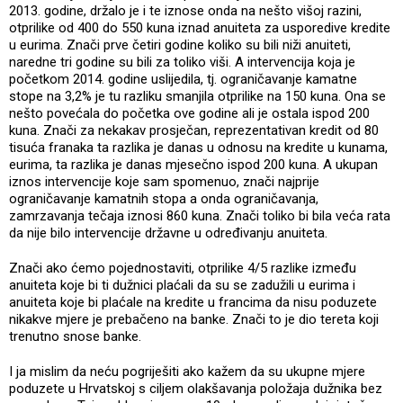
2013. godine, držalo je i te iznose onda na nešto višoj razini,
otprilike od 400 do 550 kuna iznad anuiteta za usporedive kredite
u eurima. Znači prve četiri godine koliko su bili niži anuiteti,
naredne tri godine su bili za toliko viši. A intervencija koja je
početkom 2014. godine uslijedila, tj. ograničavanje kamatne
stope na 3,2% je tu razliku smanjila otprilike na 150 kuna. Ona se
nešto povećala do početka ove godine ali je ostala ispod 200
kuna. Znači za nekakav prosječan, reprezentativan kredit od 80
tisuća franaka ta razlika je danas u odnosu na kredite u kunama,
eurima, ta razlika je danas mjesečno ispod 200 kuna. A ukupan
iznos intervencije koje sam spomenuo, znači najprije
ograničavanje kamatnih stopa a onda ograničavanja,
zamrzavanja tečaja iznosi 860 kuna. Znači toliko bi bila veća rata
da nije bilo intervencije državne u određivanju anuiteta.
Znači ako ćemo pojednostaviti, otprilike 4/5 razlike između
anuiteta koje bi ti dužnici plaćali da su se zadužili u eurima i
anuiteta koje bi plaćale na kredite u francima da nisu poduzete
nikakve mjere je prebačeno na banke. Znači to je dio tereta koji
trenutno snose banke.
I ja mislim da neću pogriješiti ako kažem da su ukupne mjere
poduzete u Hrvatskoj s ciljem olakšavanja položaja dužnika bez