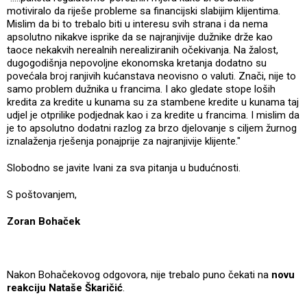
motiviralo da riješe probleme sa financijski slabijim klijentima.
Mislim da bi to trebalo biti u interesu svih strana i da nema
apsolutno nikakve isprike da se najranjivije dužnike drže kao
taoce nekakvih nerealnih nerealiziranih očekivanja. Na žalost,
dugogodišnja nepovoljne ekonomska kretanja dodatno su
povećala broj ranjivih kućanstava neovisno o valuti. Znači, nije to
samo problem dužnika u francima. I ako gledate stope loših
kredita za kredite u kunama su za stambene kredite u kunama taj
udjel je otprilike podjednak kao i za kredite u francima. I mislim da
je to apsolutno dodatni razlog za brzo djelovanje s ciljem žurnog
iznalaženja rješenja ponajprije za najranjivije klijente."
Slobodno se javite Ivani za sva pitanja u budućnosti.
S poštovanjem,
Zoran Bohaček
Nakon Bohačekovog odgovora, nije trebalo puno čekati na
novu
reakciju Nataše Škaričić
.