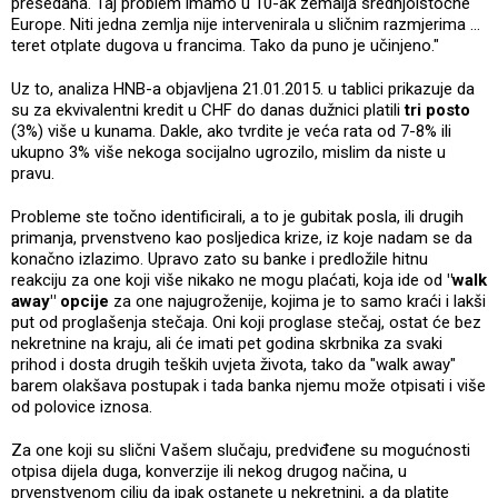
presedana. Taj problem imamo u 10-ak zemalja srednjoistočne
Europe. Niti jedna zemlja nije intervenirala u sličnim razmjerima …
teret otplate dugova u francima. Tako da puno je učinjeno."
Uz to, analiza HNB-a objavljena 21.01.2015. u tablici prikazuje da
su za ekvivalentni kredit u CHF do danas dužnici platili
tri posto
(3%) više u kunama. Dakle, ako tvrdite je veća rata od 7-8% ili
ukupno 3% više nekoga socijalno ugrozilo, mislim da niste u
pravu.
Probleme ste točno identificirali, a to je gubitak posla, ili drugih
primanja, prvenstveno kao posljedica krize, iz koje nadam se da
konačno izlazimo. Upravo zato su banke i predložile hitnu
reakciju za one koji više nikako ne mogu plaćati, koja ide od
"walk
away" opcije
za one najugroženije, kojima je to samo kraći i lakši
put od proglašenja stečaja. Oni koji proglase stečaj, ostat će bez
nekretnine na kraju, ali će imati pet godina skrbnika za svaki
prihod i dosta drugih teških uvjeta života, tako da "walk away"
barem olakšava postupak i tada banka njemu može otpisati i više
od polovice iznosa.
Za one koji su slični Vašem slučaju, predviđene su mogućnosti
otpisa dijela duga, konverzije ili nekog drugog načina, u
prvenstvenom cilju da ipak ostanete u nekretnini, a da platite