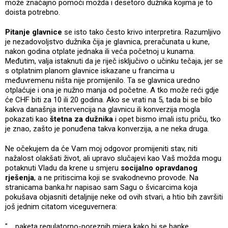
može značajno pomoći možda i desetoro dužnika kojima je to
doista potrebno.
Pitanje glavnice
se isto tako često krivo interpretira. Razumljivo
je nezadovoljstvo dužnika čija je glavnica, preračunata u kune,
nakon godina otplate jednaka ili veća početnoj u kunama.
Međutim, valja istaknuti da je riječ isključivo o učinku tečaja, jer se
s otplatnim planom glavnice iskazane u francima u
međuvremenu ništa nije promijenilo. Ta se glavnica uredno
otplaćuje i ona je nužno manja od početne. A tko može reći gdje
će CHF biti za 10 ili 20 godina. Ako se vrati na 5, tada bi se bilo
kakva današnja intervencija na glavnicu ili konverzija mogla
pokazati kao
štetna za dužnika
i opet bismo imali istu priču, tko
je znao, zašto je ponuđena takva konverzija, a ne neka druga.
Ne očekujem da će Vam moj odgovor promijeniti stav, niti
nažalost olakšati život, ali upravo slučajevi kao Vaš možda mogu
potaknuti Vladu da krene u smjeru
socijalno opravdanog
rješenja
, a ne pritiscima koji se svakodnevno provode. Na
stranicama banka.hr napisao sam Sagu o švicarcima koja
pokušava objasniti detaljnije neke od ovih stvari, a htio bih završiti
još jednim citatom viceguvernera:
".....paketa regulatorno-poreznih mjera kako bi se banke