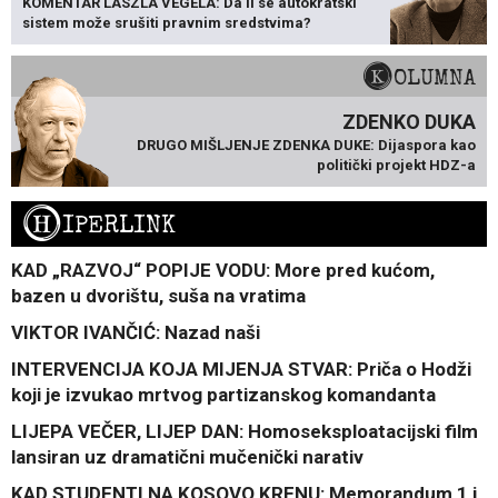
KOMENTAR LÁSZLA VÉGELA: Da li se autokratski
sistem može srušiti pravnim sredstvima?
KOLUMNA
ZDENKO DUKA
DRUGO MIŠLJENJE ZDENKA DUKE: Dijaspora kao
politički projekt HDZ-a
H
IPERLINK
KAD „RAZVOJ“ POPIJE VODU: More pred kućom,
bazen u dvorištu, suša na vratima
VIKTOR IVANČIĆ: Nazad naši
INTERVENCIJA KOJA MIJENJA STVAR: Priča o Hodži
koji je izvukao mrtvog partizanskog komandanta
LIJEPA VEČER, LIJEP DAN: Homoseksploatacijski film
lansiran uz dramatični mučenički narativ
KAD STUDENTI NA KOSOVO KRENU: Memorandum 1 i