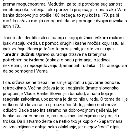
prema mogućnostima. Međutim, za to je potrebna suglasnost
institucija oko kriterija i oko poreznih propisa, jer danas ako Vam
banka dobrovoljno otpiše 100 nečega, to nju košta 170, pa bi
možda država mogla omogućiti da se pomogne dvojici dužnika s
istih 170....
Točno ste identificirali i situaciju u kojoj dužnici teškom mukom
ipak vraćaju kredit, uz pomoć drugih i kasne možda koju ratu, ali
ipak vraćaju. Banci je teško to procijeniti, jer ste za nju ipak
"uredni" dužnik
. Upravo suradnja države na kriterijima i
potrebnim potvrdama (dokazi o padu primanja, o jedinoj
nekretnini, o neposjedovanju dijamantnih rudnika.....) bi omogućila
da se pomogne i Vama.
I da, država se ne treba i ne smije uplitati u ugovorne odnose,
retroaktivno. Većina država je to i naglasila (imate slovensko
priopćenje Vlade, Banke Slovenije i banaka), a naša koja je
reagirala zakonima, upozorena je da to nije u redu. O tome da li je
netko nešto krivo radio i prouzročio štetu, jedino sud može
odlučiti. Dakle zato inzistiramo na dobrovoljnom rješenju, jer
banke su spremne na to, na socijalnim kriterijima i uz podjelu
troška. Da li stvarno želite da netko tko je kupio 4-5 apartmana
za iznajmljivanje dobije neko olakšanje, jer njegov "mali" otpis,