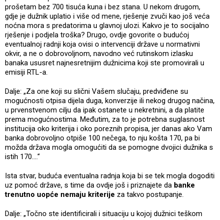
prošetam bez 700 tisuća kuna i bez stana. U nekom drugom,
gdje je dužnik uplatio i više od mene, rješenje zvuči kao još veća
noćna mora s predatorima u glavnoj ulozi. Kakvo je to socijalno
rješenje i podjela troška? Drugo, ovdje govorite o budućoj
eventualnoj radnji koja ovisi o intervenciji države u normativni
okvir, a ne o dobrovoljnom, navodno već rutinskom izlasku
banaka ususret najnesretnijim dužnicima koji ste promovirali u
emisiji RTL-a.
Dalje: „Za one koji su slični Vašem slučaju, predviđene su
mogućnosti otpisa dijela duga, konverzije ili nekog drugog načina,
u prvenstvenom cilju da ipak ostanete u nekretnini, a da platite
prema mogućnostima. Međutim, za to je potrebna suglasnost
institucija oko kriterija i oko poreznih propisa, jer danas ako Vam
banka dobrovoljno otpiše 100 nečega, to nju košta 170, pa bi
možda država mogla omogućiti da se pomogne dvojici dužnika s
istih 170....“
Ista stvar, buduća eventualna radnja koja bi se tek mogla dogoditi
uz pomoć države, s time da ovdje još i priznajete da
banke
trenutno uopće nemaju kriterije
za takvo postupanje.
Dalje: „Točno ste identificirali i situaciju u kojoj dužnici teškom