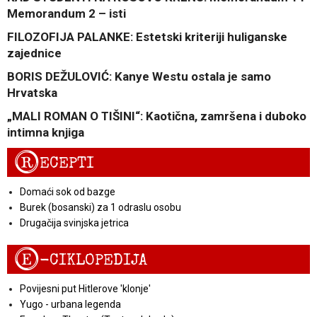
Memorandum 2 – isti
FILOZOFIJA PALANKE: Estetski kriteriji huliganske
zajednice
BORIS DEŽULOVIĆ: Kanye Westu ostala je samo
Hrvatska
„MALI ROMAN O TIŠINI“: Kaotična, zamršena i duboko
intimna knjiga
R
ECEPTI
Domaći sok od bazge
Burek (bosanski) za 1 odraslu osobu
Drugačija svinjska jetrica
E
-CIKLOPEDIJA
Povijesni put Hitlerove 'klonje'
Yugo - urbana legenda