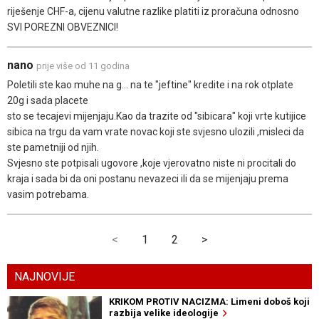
riješenje CHF-a, cijenu valutne razlike platiti iz proračuna odnosno
SVI POREZNI OBVEZNICI!
nano
prije više od 11 godina
Poletili ste kao muhe na g... na te "jeftine" kredite i na rok otplate
20g i sada placete
sto se tecajevi mijenjaju.Kao da trazite od "sibicara" koji vrte kutijice
sibica na trgu da vam vrate novac koji ste svjesno ulozili ,misleci da
ste pametniji od njih.
Svjesno ste potpisali ugovore ,koje vjerovatno niste ni procitali do
kraja i sada bi da oni postanu nevazeci ili da se mijenjaju prema
vasim potrebama.
<
1
2
>
NAJNOVIJE
KRIKOM PROTIV NACIZMA: Limeni doboš koji
razbija velike ideologije