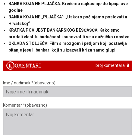
BANKA KOJA NE PLJAČKA: Krećemo najkasnije do lipnja ove
godine
BANKA KOJA NE „PLJAČKA“: „Uskoro počinjemo poslovati u
Hrvatskoj“
KRATKA POVIJEST BANKARSKOG BEŠČAŠĆA: Kako smo
prodali vlastitu budućnost i sunovratili se u dužničko ropstvo
OKLADA STOLJEĆA: Film s mozgom i petljom koji postavlja
pitanje jesu li bankari koji su izazvali krizu samo glupi
K
OMENTARI
broj komentara:
8
Ime / nadimak *(obavezno)
Komentar *(obavezno)