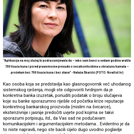
"Aplikacija na moj slučaj bi podrazumijevala da – iako sam banci u sedam godina vratila
700 tisuća kuna i pored pravomoćne presude o nezakonitostima u obračunu kamata –
prošetam bez 700 tisuća kuna i bez stana" - Nataša Škaričić (FOTO: Novilist.hr)
Kao osoba koja se predstavlja kao glasnogovornik već uhodanog
sistemskog rješenja, mogli ste odgovoriti tvrdnjom da je
konkretna banka izuzetak, ponuditi podatak o broju slučajeva
koje su banke sporazumno riješile od početka krize reputacije
konkretnog bankarskog proizvoda (mislim na švicarce),
ekstenzivnije i jasnije predočiti uvjete pod kojima se takvi
sporazumi potpisuju, itd., da Vas sad ne podučavam
komunikacijskim i argumentacijskim metodama... Evidentno je da
to niste napravili, nego ste bacili cijelo dugo uvodno poglavlje