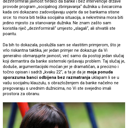
dezinformirali javnost tvrdeći da banke i bez intervencije države
provode program „socijalnog zbrinjavanja“ dužnika u švicarcima
kada oni dokazano zadovoljavaju uvjete da se bankama stisne
srce: to mora biti teška socijalna situacija, a nekretnina mora biti
jedino mjesto za stanovanje dužnika. Ne znam zašto sam
koristila riječ „dezinformirali“ umjesto „slagali“, ali shvatili ste
poantu.
Da bih to dokazala, poslužila sam se vlastitim primjerom, što je
vrlo riskantna taktika, jer jedan primjer ne dokazuje da Vi
generalno obmanjujete javnost, već samo da postoji jedan slučaj
koji demantira da banke sistemski rješavaju problem. Taj slučaj je,
doduše, argumentacijski moćan jer je dramatičan, a precizno i
točno opisan i sadrži „kvaku 22“, a ta je da je
moja ponuda
sporazuma banci odbijena bez razmatranja
uklapam li se u
vašu socijalnu klauzulu, s obrazloženjem da banke načelno ne
pregovaraju s urednim dužnicima, no Vi ste svejedno imali
prostora za obranu.