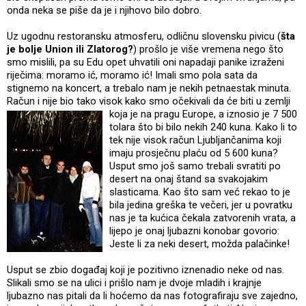
onda neka se piše da je i njihovo bilo dobro.
Uz ugodnu restoransku atmosferu, odličnu slovensku pivicu (
šta
je bolje Union ili Zlatorog?
) prošlo je više vremena nego što
smo mislili, pa su Edu opet uhvatili oni napadaji panike izraženi
riječima: moramo ić, moramo ić! Imali smo pola sata da
stignemo na koncert, a trebalo nam je nekih petnaestak minuta.
Račun i nije bio tako visok kako smo očekivali da će biti u zemlji
koja je na pragu Euro
pe, a iznosio je 7 500
tolara što bi bilo nekih 240 kuna. Kako li to
tek nije visok račun Ljubljančanima koji
imaju prosječnu plaću od 5 600 kuna?
Usput smo još samo trebali svratiti po
desert na onaj štand sa svakojakim
slasticama. Kao što sam već rekao to je
bila jedina greška te večeri, jer u povratku
nas je ta kućica čekala zatvorenih vrata, a
lijepo je onaj ljubazni konobar govorio:
Jeste li za neki desert, možda palačinke!
Usput se zbio događaj koji je pozitivno iznenadio neke od nas.
Slikali smo se na ulici i prišlo nam je dvoje mladih i krajnje
ljubazno nas pitali da li hoćemo da nas fotografiraju sve zajedno,