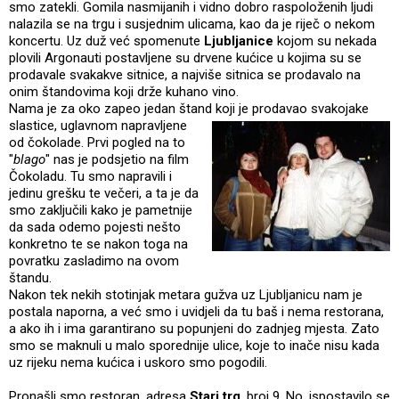
smo zatekli. Gomila nasmijanih i vidno dobro raspoloženih ljudi
nalazila se na trgu i susjednim ulicama, kao da je riječ o nekom
koncertu. Uz duž već spomenute
Ljubljanice
kojom su nekada
plovili Argonauti postavljene su drvene kućice u kojima su se
prodavale svakakve sitnice, a najviše sitnica se prodavalo na
onim štandovima koji drže kuhano vino.
Nama je za oko zapeo jedan štand koji je prod
avao svakojake
slastice, uglavnom napravljene
od čokolade. Prvi pogled na to
"
blago
" nas je podsjetio na film
Čokoladu. Tu smo napravili i
jedinu grešku te večeri, a ta je da
smo zaključili kako je pametnije
da sada odemo pojesti nešto
konkretno te se nakon toga na
povratku zasladimo na ovom
štandu.
Nakon tek nekih stotinjak metara gužva uz Ljubljanicu nam je
postala naporna, a već smo i uvidjeli da tu baš i nema restorana,
a ako ih i ima garantirano su popunjeni do zadnjeg mjesta. Zato
smo se maknuli u malo sporednije ulice, koje to inače nisu kada
uz rijeku nema kućica i uskoro smo pogodili.
Pronašli smo restoran, adresa
Stari trg
, broj 9. No, ispostavilo se