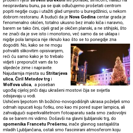
neopravdanu bunu, pa se ipak odlučujemo prošetati centrom
popiti negdje cugu i utažiti glad umjesto u buregdžinici, u nekom
dobrom restoranu. A budući da je
Nova Godina
centar grada je
fenomenalno okićen, totalno ukusno bez imalo kiča i naravno,
barem se tako čini, cijeli grad je okičen planski, a ne stihijski, što
ne znači da je sve isto i monotono, već samo da se uklapa i
nigdje pola lampica nije riknulo kao što se to ponegdje zna
dogoditi.
No, kako se ne mogu
pohvaliti slikovitim opisivanjem,
reći ću samo kako je to trebalo
vidjeti i preporučit vam da to
slijedeće zime i napravite.
Najudarnija mjesta su
Stritarjeva
ulica
,
Čiril Metodov trg
i
Wolfova ulica
, a poseban
ugođaj cijeloj priči daju ukrašeni mostovi čija se svijetla
odsijavaju u vodi.
Ushićeni ljepotom tih božićno-novogodišnjih ukrasa poželjeli smo
odmah ispucati koju fotku, ono kao mi pored super lampica, ali
zahvaljujući superkvalitetnom fotoaparatu sada smo zadovoljni
da se barem mi vidimo. Došavši na glavni ljubljanski trg, do
spomenika Francetu Prešernu
, inače glavnog sastajališta
mladih Ljubljančana, ostali smo fascinirani atmosferom koju