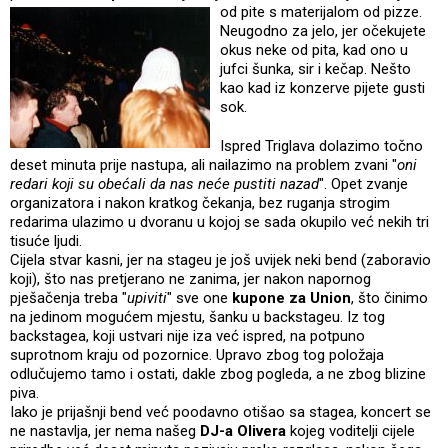
od pite s materijalom od pizze.
Neugodno za jelo, jer očekujete
okus neke od pita, kad ono u
jufci šunka, sir i kečap. Nešto
kao kad iz konzerve pijete gusti
sok.
Ispred Triglava dolazimo točno
deset minuta prije nastupa, ali nailazimo na problem zvani "
oni
redari koji su obećali da nas neće pustiti nazad
". Opet zvanje
organizatora i nakon kratkog čekanja, bez ruganja strogim
redarima ulazimo u dvoranu u kojoj se sada okupilo već nekih tri
tisuće ljudi.
Cijela stvar kasni, jer na stageu je još uvijek neki bend (zaboravio
koji), što nas pretjerano ne zanima, jer nakon napornog
pješačenja treba "
upiviti
" sve one
kupone za Union
, što činimo
na jedinom mogućem mjestu, šanku u backstageu. Iz tog
backstagea, koji ustvari nije iza već ispred, na potpuno
suprotnom kraju od pozornice. Upravo zbog tog položaja
odlučujemo tamo i ostati, dakle zbog pogleda, a ne zbog blizine
piva.
Iako je prijašnji bend već poodavno otišao sa stagea, koncert se
ne nastavlja, jer nema našeg
DJ-a Olivera
kojeg voditelji cijele