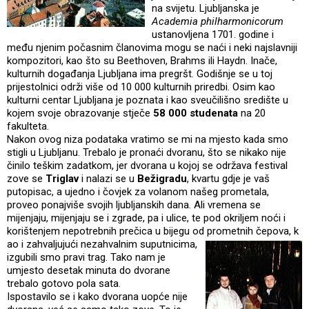
na svijetu. Ljubljanska je
Academia philharmonicorum
ustanovljena 1701. godine i
među njenim počasnim članovima mogu se naći i neki najslavniji
kompozitori, kao što su Beethoven, Brahms ili Haydn. Inače,
kulturnih događanja Ljubljana ima pregršt. Godišnje se u toj
prijestolnici održi više od 10 000 kulturnih priredbi. Osim kao
kulturni centar Ljubljana je poznata i kao sveučilišno središte u
kojem svoje obrazovanje stječe
58 000 studenata
na 20
fakulteta.
Nakon ovog niza podataka vratimo se mi na mjesto kada smo
stigli u Ljubljanu. Trebalo je pronaći dvoranu, što se nikako nije
činilo teškim zadatkom, jer dvorana u kojoj se održava festival
zove se
Triglav
i nalazi se u
Bežigradu
, kvartu gdje je vaš
putopisac, a ujedno i čovjek za volanom našeg prometala,
proveo ponajviše svojih ljubljanskih dana. Ali vremena se
mijenjaju, mijenjaju se i zgrade, pa i ulice, te pod okriljem noći i
korištenjem nepotrebnih prečica u bijegu od prometnih čepova, k
ao i zahvaljujući nezahvalnim suputnicima,
izgubili smo pravi trag. Tako nam je
umjesto desetak minuta do dvorane
trebalo gotovo pola sata.
Ispostavilo se i kako dvorana uopće nije