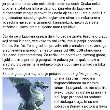
jer povremeno se vide neki sitniji radovi na cesti. Onako neka
procjena totalnog laika je da bi od Zagreba do Ljubljane
autocestom mogla putovati tek naša djeca, i to u zreloj dobi! Uz
pojedinačne napadaje gužve, uglavnom stvorene nekulturnim
vozačkim navadama talijanskih kamiondžija, nakon dva sata
stižemo u glavni grad susjedne nam republike.
Što da se o Ljubljani kaže, a da vi to već ne znate. Riječ je o gradu
koji nema župana, već kako to oni kažu, ima županju, gospođu
Danicu Simšič. To je grad niti prevelik, niti premalen, nazovimo ga
srednjevelikim gradom s nešto manje od
400 000
stanovnika
(zajedno s predgrađima). Za razliku od hrvatskog glavnog grada,
Ljubljana ima prirodniji geografski položaj jer se ipak nalazi u
središtu Slovenije, te je jednako blizu i jugu i sjeveru, kao i istoku i
zapadu.
Simbol grada je
zmaj
, a ta je priča vezana uz grčkog mitskog
junaka
Jazona
i njegovim
dogodovštinama sa zlatnim
ruhom. Ljubljanski dio ide otprilike
ovako: Jazona i ostale junake na
lađi Argo progonili su podanici
kolhidskoga kralja, te su ovi
pobjegli u Dunav, a potom u Savu