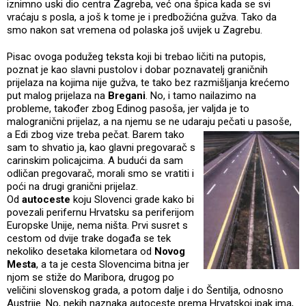
iznimno uski dio centra Zagreba, već ona špica kada se svi
vraćaju s posla, a još k tome je i predbožićna gužva. Tako da
smo nakon sat vremena od polaska još uvijek u Zagrebu.
Pisac ovoga podužeg teksta koji bi trebao ličiti na putopis,
poznat je kao slavni pustolov i dobar poznavatelj graničnih
prijelaza na kojima nije gužva, te tako bez razmišljanja krećemo
put malog prijelaza na
Bregani
. No, i tamo nailazimo na
probleme, također zbog Edinog pasoša, jer valjda je to
malogranični prijelaz, a na njemu se ne udaraju pečati u pasoše,
a Edi zbog vize
treba pečat. Barem tako
sam to shvatio ja, kao glavni pregovarač s
carinskim policajcima. A budući da sam
odličan pregovarač, morali smo se vratiti i
poći na drugi granični prijelaz.
Od
autoceste
koju Slovenci grade kako bi
povezali perifernu Hrvatsku sa periferijom
Europske Unije, nema ništa. Prvi susret s
cestom od dvije trake događa se tek
nekoliko desetaka kilometara od
Novog
Mesta
, a ta je cesta Slovencima bitna jer
njom se stiže do Maribora, drugog po
veličini slovenskog grada, a potom dalje i do Šentilja, odnosno
Austrije. No, nekih naznaka autoceste prema Hrvatskoj ipak ima,