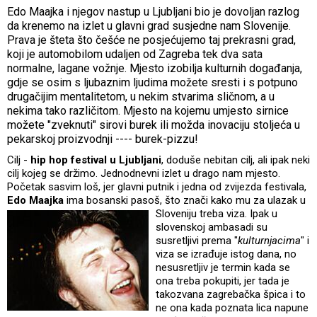
Edo Maajka i njegov nastup u Ljubljani bio je dovoljan razlog
da krenemo na izlet u glavni grad susjedne nam Slovenije.
Prava je šteta što češće ne posjećujemo taj prekrasni grad,
koji je automobilom udaljen od Zagreba tek dva sata
normalne, lagane vožnje. Mjesto izobilja kulturnih događanja,
gdje se osim s ljubaznim ljudima možete sresti i s potpuno
drugačijim mentalitetom, u nekim stvarima sličnom, a u
nekima tako različitom. Mjesto na kojemu umjesto sirnice
možete "zveknuti" sirovi burek ili možda inovaciju stoljeća u
pekarskoj proizvodnji ---- burek-pizzu!
Cilj -
hip hop festival u Ljubljani
, doduše nebitan cilj, ali ipak neki
cilj kojeg se držimo. Jednodnevni izlet u drago nam mjesto.
Početak sasvim loš, jer glavni putnik i jedna od zvijezda festivala,
Edo Maajka
ima bosanski pasoš, što znači kako mu za ulazak u
Sloveniju treba v
iza. Ipak u
slovenskoj ambasadi su
susretljivi prema "
kulturnjacima
" i
viza se izrađuje istog dana, no
nesusretljiv je termin kada se
ona treba pokupiti, jer tada je
takozvana zagrebačka špica i to
ne ona kada poznata lica napune