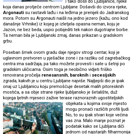
i tako došli do Ljubljanice, rijeke
koja danas protječe centrom Ljubljane. Došavši do izvora rijeke,
Argonauti
su rastavili lađu i na leđima je prenijeli do Jadranskog
mora. Potom su Argonauti naišli na jedno jezero (kažu, ono kod
današnje Vrhnike) iz kojeg je izletjela opasna neman, koju je
Jazon, ne bez beda, uspio pobijediti tek nakon dugotrajne borbe.
Ta neman bila je Ljubljanski zmaj, danas prikazan u gradskom
grbu.
Poseban šmek ovom gradu daje njegov strogi centar, koji je
uglavnom pretvoren u pješačke zone i za razliku od zagrebačkog
centra ima sadržaja, pa tako možete provesti i sate u šetnji po
gradskim uličicama. Osim toga je neobično vidjeti friško
renovirana pročelja
renesansnih
,
baroknih
i
secesijskih
zgrada, kakvih je u centru Ljubljane najviše. Najljepši dio je ipak
onaj uz Ljubljanicu koju premošćuje desetak malih pitoresknih
mostića, a sa obje strane rijeke ljubljansko je šetalište, duž
kojega ljetnih mjeseci zažive terase raznoraznih ugostiteljskih
objekata u kojima svoje mj
esto
mogu pronaći različiti profili ljudi.
No, to su ipak stvari koje većina
vas zna. Malo manje poznat je
podatak kako se Ljubljana diči
jednom od najstarijih filharmonija