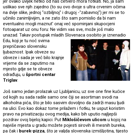
jer ovako uvijek netko od nas četvero mora fotkati. No, ja sam
uslikao sve njih zajedno (to su ovo dvoje s ultra crvenim očima
na dvije slike, jednoj "ozbiljnoj" i drugoj -"zabavnoj") jer mi se to
učinilo zanimljivijim, a ne zato što sam pomislio da bi nam
eventualno mogli maznut' onaj već spominjani skupocjeni
fotoaparat uz onu foru: Ne vidim vas sve, može još malo
unazad. Takav postupak mladih Slove
naca osobito je iznenadio
Edu, koji je tu noć svima
prepričavao slovensku
ljubaznost. Ipak obveze su
obveze i sada je već bilo krajnje
vrijeme da se zaputimo na
mjesto gdje se te obveze
odrađuju, u
športni centar
Triglav
.
Još samo jedan prolazak uz Ljubljanicu, uz sve one fine kućice
od kojih su sada radile samo one čiji se asortiman svodi na
alkoholna pića, što je bilo sasvim dovoljno da zadrži masu ljudi
na ulici. Evo kao dokaz tome prilažem i fotku, te usput koristim
pravo na privatizaciju ovog medija, kako bih uputio najljepši
pozdrav ovoj bijeloj kapici. Put
Miklošičevom ulicom
u kojoj na
najviše mjesta u gradu možete pojesti sirovih ili mesnih bureka,
pa čak i
burek-pizza
, što je valjda slovenska izmišljotina, tijesto