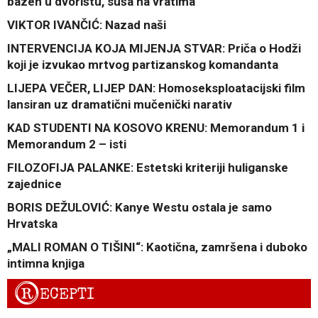
bazen u dvorištu, suša na vratima
VIKTOR IVANČIĆ: Nazad naši
INTERVENCIJA KOJA MIJENJA STVAR: Priča o Hodži
koji je izvukao mrtvog partizanskog komandanta
LIJEPA VEČER, LIJEP DAN: Homoseksploatacijski film
lansiran uz dramatični mučenički narativ
KAD STUDENTI NA KOSOVO KRENU: Memorandum 1 i
Memorandum 2 – isti
FILOZOFIJA PALANKE: Estetski kriteriji huliganske
zajednice
BORIS DEŽULOVIĆ: Kanye Westu ostala je samo
Hrvatska
„MALI ROMAN O TIŠINI“: Kaotična, zamršena i duboko
intimna knjiga
R
ECEPTI