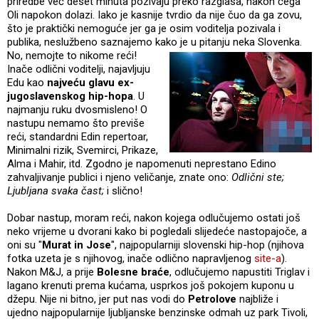
priredbe već deset minuta pozivaju preko razglasa, nakon čega
Oli napokon dolazi. Iako je kasnije tvrdio da nije čuo da ga zovu,
što je praktički nemoguće jer ga je osim voditelja pozivala i
publika, neslužbeno saznajemo kako je u pitanju neka Slovenka.
No, nemojte to n
ikome reći!
Inače odlični voditelji, najavljuju
Edu kao
najveću glavu ex-
jugoslavenskog hip-hopa
. U
najmanju ruku dvosmisleno! O
nastupu nemamo što previše
reći, standardni Edin repertoar,
Minimalni rizik, Svemirci, Prikaze,
Alma i Mahir, itd. Zgodno je napomenuti neprestano Edino
zahvaljivanje publici i njeno veličanje, znate ono:
Odlični ste;
Ljubljana svaka čast;
i slično!
Dobar nastup, moram reći, nakon kojega odlučujemo ostati još
neko vrijeme u dvorani kako bi pogledali slijedeće nastopajoče, a
oni su "
Murat in Jose
", najpopularniji slovenski hip-hop (njihova
fotka uzeta je s njihovog, inače odlično napravljenog
site-a
).
Nakon M&J, a prije
Bolesne braće
, odlučujemo napustiti Triglav i
lagano krenuti prema kućama, usprkos još pokojem kuponu u
džepu. Nije ni bitno, jer put nas vodi do
Petrolove
najbliže i
ujedno najpopularnije ljubljanske benzinske odmah uz park Tivoli,