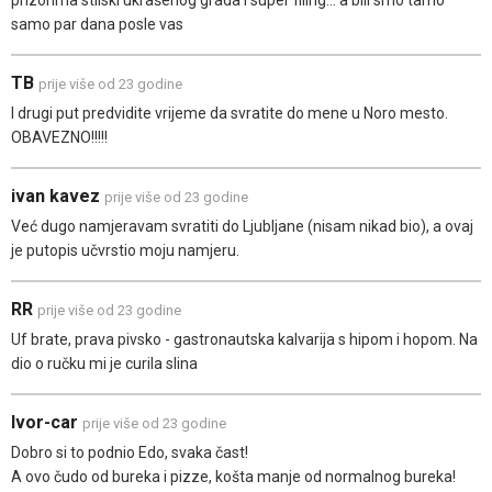
prizorima stilski ukrašenog grada i super filing... a bili smo tamo
samo par dana posle vas
TB
prije više od 23 godine
I drugi put predvidite vrijeme da svratite do mene u Noro mesto.
OBAVEZNO!!!!!
ivan kavez
prije više od 23 godine
Već dugo namjeravam svratiti do Ljubljane (nisam nikad bio), a ovaj
je putopis učvrstio moju namjeru.
RR
prije više od 23 godine
Uf brate, prava pivsko - gastronautska kalvarija s hipom i hopom. Na
dio o ručku mi je curila slina
Ivor-car
prije više od 23 godine
Dobro si to podnio Edo, svaka čast!
A ovo čudo od bureka i pizze, košta manje od normalnog bureka!