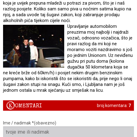
koja je uvijek prepuna mladeži u potrazi za pivom, što je i naš
razlog posjete. Koliko sam samo piva u noćnim satima kupio na
njoj, a sada uvode taj šugavi zakon, koji zabranjuje prodaju
alkoholnih pića tijekom cijele noći.
Upravljanje automobilom
preuzima moj najbolji i najdraži
vozač, odnosno vozačica, što je
pravi razlog da mi koji ne
moramo voziti nazdravimo s još
po jednim Unionom. Uz neviđenu
gužvu pri putu doma (kolona
dugačka 50 kilometara koja se
ne kreće brže od 60km/h) i posjet nekim drugim benzinskim
pumpama, kako bi iskoristili što se iskoristiti da, prije nego li onaj
šugavi zakon stupi na snagu. Kući smo, i Ljubljana nam je još
jednom ostala u mrak sjećanju uz smješak na licu.
K
OMENTARI
broj komentara:
7
Ime / nadimak *(obavezno)