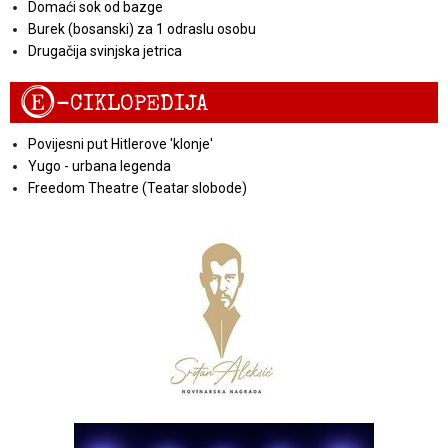
Domaći sok od bazge
Burek (bosanski) za 1 odraslu osobu
Drugačija svinjska jetrica
E
-CIKLOPEDIJA
Povijesni put Hitlerove 'klonje'
Yugo - urbana legenda
Freedom Theatre (Teatar slobode)