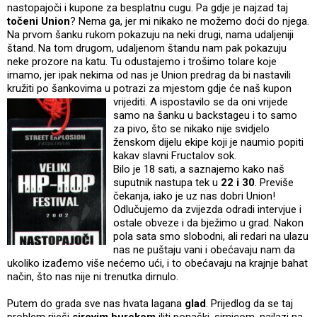
nastopajoči i kupone za besplatnu cugu. Pa gdje je najzad taj
točeni Union
? Nema ga, jer mi nikako ne možemo doći do njega.
Na prvom šanku rukom pokazuju na neki drugi, nama udaljeniji
štand. Na tom drugom, udaljenom štandu nam pak pokazuju
neke prozore na katu. Tu odustajemo i trošimo tolare koje
imamo, jer ipak nekima od nas je Union predrag da bi nastavili
kružiti po šankovima u potrazi za mjestom gdje će naš kupon
vrijed
iti. A ispostavilo se da oni vrijede
samo na šanku u backstageu i to samo
za pivo, što se nikako nije svidjelo
ženskom dijelu ekipe koji je naumio popiti
kakav slavni Fructalov sok.
Bilo je 18 sati, a saznajemo kako naš
suputnik nastupa tek u
22 i 30
. Previše
čekanja, iako je uz nas dobri Union!
Odlučujemo da zvijezda odradi intervjue i
ostale obveze i da bježimo u grad. Nakon
pola sata smo slobodni, ali redari na ulazu
nas ne puštaju vani i obećavaju nam da
ukoliko izađemo više nećemo ući, i to obećavaju na krajnje bahat
način, što nas nije ni trenutka dirnulo.
Putem do grada sve nas hvata lagana
glad
. Prijedlog da se taj
problem riješi
sirovim burekom
iliti ponaški, sirnicom, nailazi na