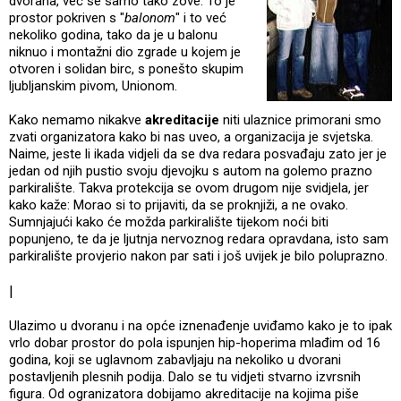
dvorana, već se samo tako zove. To je
prostor pokriven s "
balonom
" i to već
nekoliko godina, tako da je u balonu
niknuo i montažni dio zgrade u kojem je
otvoren i solidan birc, s ponešto skupim
ljubljanskim pivom, Unionom.
Kako nemamo nikakve
akreditacije
niti ulaznice primorani smo
zvati organizatora kako bi nas uveo, a organizacija je svjetska.
Naime, jeste li ikada vidjeli da se dva redara posvađaju zato jer je
jedan od njih pustio svoju djevojku s autom na golemo prazno
parkiralište. Takva protekcija se ovom drugom nije svidjela, jer
kako kaže: Morao si to prijaviti, da se proknjiži, a ne ovako.
Sumnjajući kako će možda parkiralište tijekom noći biti
popunjeno, te da je ljutnja nervoznog redara opravdana, isto sam
parkiralište provjerio nakon par sati i još uvijek je bilo poluprazno.
|
Ulazimo u dvoranu i na opće iznenađenje uviđamo kako je to ipak
vrlo dobar prostor do pola ispunjen hip-hoperima mlađim od 16
godina, koji se uglavnom zabavljaju na nekoliko u dvorani
postavljenih plesnih podija. Dalo se tu vidjeti stvarno izvrsnih
figura. Od ogranizatora dobijamo akreditacije na kojima piše