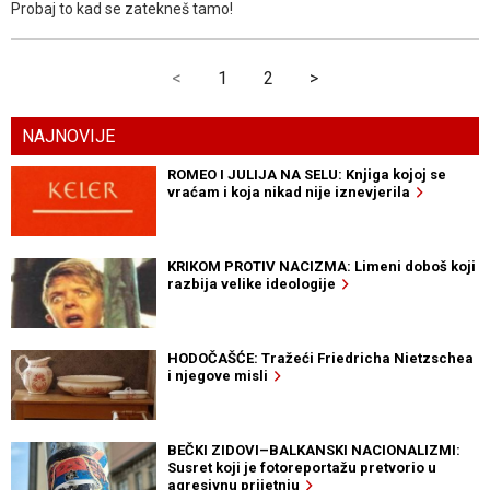
Probaj to kad se zatekneš tamo!
<
1
2
>
NAJNOVIJE
ROMEO I JULIJA NA SELU: Knjiga kojoj se
vraćam i koja nikad nije iznevjerila
KRIKOM PROTIV NACIZMA: Limeni doboš koji
razbija velike ideologije
HODOČAŠĆE: Tražeći Friedricha Nietzschea
i njegove misli
BEČKI ZIDOVI–BALKANSKI NACIONALIZMI:
Susret koji je fotoreportažu pretvorio u
agresivnu prijetnju