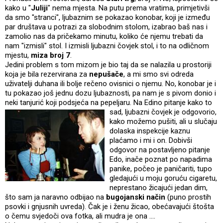
kako u "
Juliji
" nema mjesta. Na putu prema vratima, primjetivši
da smo "stranci", ljubaznim se pokazao konobar, koji je između
par društava u potrazi za slobodnim stolom, izabrao baš nas i
zamolio nas da pričekamo minutu, koliko će njemu trebati da
nam "izmisli" stol. I izmisli ljubazni čovjek stol, i to na odličnom
mjestu,
miza broj 7
.
Jedini problem s tom mizom je bio taj da se nalazila u prostoriji
koja je bila rezervirana za
nepušače
, a mi smo svi odreda
uživatelji duhana ili bolje rečeno ovisnici o njemu. No, konobar je i
tu pokazao još jednu dozu ljubaznosti, pa nam je s pivom donio i
neki tanjurić koji podsjeća na pepeljaru. Na Edino pitanje kako to
sad, ljubazni čovjek je odgovorio,
kako možemo pušiti, ali u slučaju
dolaska inspekcije kaznu
plaćamo i mi i on. Dobivši
odgovor na postavljeno pitanje
Edo, inače poznat po napadima
panike, počeo je paničariti, tupo
gledajući u moju goruću cigaretu,
neprestano žicajući jedan dim,
što sam ja naravno odbijao na
bugojanski način
(puno prostih
psovki i gnjusnih uvreda). Čak je i ženu žicao, obećavajući štošta
o čemu svjedoči ova fotka, ali mudra je ona ....