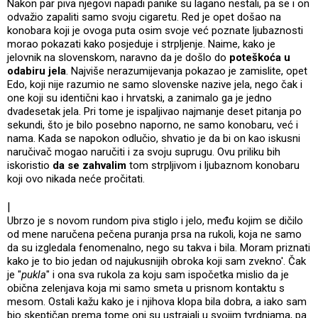
Nakon par piva njegovi napadi panike su lagano nestali, pa se i on
odvažio zapaliti samo svoju cigaretu. Red je opet došao na
konobara koji je ovoga puta osim svoje već poznate ljubaznosti
morao pokazati kako posjeduje i strpljenje. Naime, kako je
jelovnik na slovenskom, naravno da je došlo do
poteškoća u
odabiru jela
. Najviše nerazumijevanja pokazao je zamislite, opet
Edo, koji nije razumio ne samo slovenske nazive jela, nego čak i
one koji su identični kao i hrvatski, a zanimalo ga je jedno
dvadesetak jela. Pri tome je ispaljivao najmanje deset pitanja po
sekundi, što je bilo posebno naporno, ne samo konobaru, već i
nama. Kada se napokon odlučio, shvatio je da bi on kao iskusni
naručivač mogao naručiti i za svoju suprugu. Ovu priliku bih
iskoristio
da se zahvalim
tom strpljivom i ljubaznom konobaru
koji ovo nikada neće pročitati.
|
Ubrzo je s novom rundom piva stiglo i jelo, među kojim se dičilo
od mene naručena pečena puranja prsa na rukoli, koja ne samo
da su izgledala fenomenalno, nego su takva i bila. Moram priznati
kako je to bio jedan od najukusnijih obroka koji sam zvekno'. Čak
je "
pukla
" i ona sva rukola za koju sam ispočetka mislio da je
obična zelenjava koja mi samo smeta u prisnom kontaktu s
mesom. Ostali kažu kako je i njihova klopa bila dobra, a iako sam
bio skeptičan prema tome oni su ustrajali u svojim tvrdnjama, pa