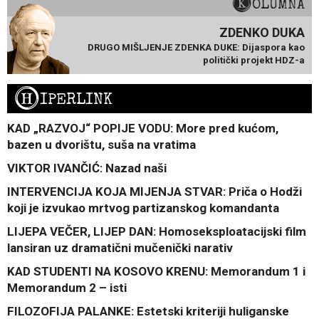
KOLUMNA
ZDENKO DUKA
DRUGO MIŠLJENJE ZDENKA DUKE: Dijaspora kao
politički projekt HDZ-a
H
IPERLINK
KAD „RAZVOJ“ POPIJE VODU: More pred kućom,
bazen u dvorištu, suša na vratima
VIKTOR IVANČIĆ: Nazad naši
INTERVENCIJA KOJA MIJENJA STVAR: Priča o Hodži
koji je izvukao mrtvog partizanskog komandanta
LIJEPA VEČER, LIJEP DAN: Homoseksploatacijski film
lansiran uz dramatični mučenički narativ
KAD STUDENTI NA KOSOVO KRENU: Memorandum 1 i
Memorandum 2 – isti
FILOZOFIJA PALANKE: Estetski kriteriji huliganske