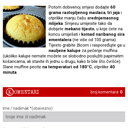
Potom dobivenoj smjesi dodajte
60
grama rastopljenog maslaca
,
tri jaja
i
otprilike manju čašu
srednjemasnog
mlijeka
. Smjesu umijesite tako da
dobijete
mekano tijesto
, u koje ćete na
koncu umiješati i
komad naribanog sira
ementalera
(ne više od 100 grama).
Tijesto grabite žlicom i raspoređujte ga u
nauljene kalupe
za pečenje muffina
(ukoliko kalupe nemate možete se slobodno poslužiti papirnatim
košaricama, ali stavite ih jednu u drugu, kako bi bile što čvršće).
Slane muffine pecite
na temperaturi od 180°C
, otprilike
40
minuta
.
K
OMENTARI
broj komentara:
0
Ime / nadimak *(obavezno)