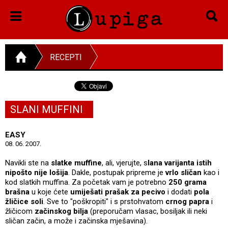
RECEPTI
SLANI MUFFINI
EASY
08. 06. 2007.
Navikli ste na
slatke muffine
, ali, vjerujte, s
lana varijanta istih
nipošto nije lošija
. Dakle, postupak pripreme je
vrlo sličan
kao i
kod slatkih muffina. Za početak vam je potrebno
250 grama
brašna
u koje ćete
umiješati prašak za pecivo
i dodati
pola
žličice soli
. Sve to "poškropiti" i s prstohvatom
crnog papra
i
žličicom
začinskog bilja
(preporučam vlasac, bosiljak ili neki
sličan začin, a može i začinska mješavina).