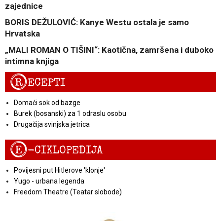
zajednice
BORIS DEŽULOVIĆ: Kanye Westu ostala je samo
Hrvatska
„MALI ROMAN O TIŠINI“: Kaotična, zamršena i duboko
intimna knjiga
R
ECEPTI
Domaći sok od bazge
Burek (bosanski) za 1 odraslu osobu
Drugačija svinjska jetrica
E
-CIKLOPEDIJA
Povijesni put Hitlerove 'klonje'
Yugo - urbana legenda
Freedom Theatre (Teatar slobode)