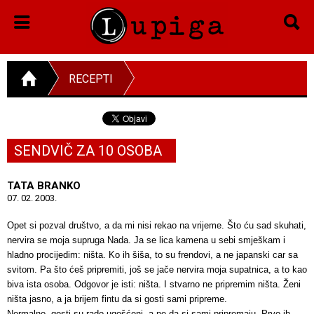
RECEPTI
SENDVIČ ZA 10 OSOBA
TATA BRANKO
07. 02. 2003.
Opet si pozval društvo, a da mi nisi rekao na vrijeme. Što ću sad skuhati,
nervira se moja supruga Nada. Ja se lica kamena u sebi smješkam i
hladno procijedim: ništa. Ko ih šiša, to su frendovi, a ne japanski car sa
svitom. Pa što ćeš pripremiti, još se jače nervira moja supatnica, a to kao
biva ista osoba. Odgovor je isti: ništa. I stvarno ne pripremim ništa. Ženi
ništa jasno, a ja brijem fintu da si gosti sami pripreme.
Normalno, gosti su rado ugošćeni, a ne da si sami pripremaju. Prvo ih