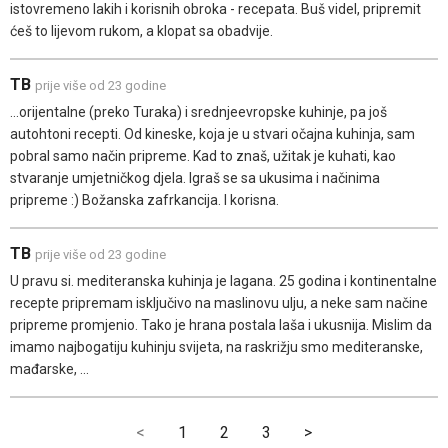
istovremeno lakih i korisnih obroka - recepata. Buš videl, pripremit
ćeš to lijevom rukom, a klopat sa obadvije.
TB
prije više od 23 godine
...orijentalne (preko Turaka) i srednjeevropske kuhinje, pa još
autohtoni recepti. Od kineske, koja je u stvari očajna kuhinja, sam
pobral samo način pripreme. Kad to znaš, užitak je kuhati, kao
stvaranje umjetničkog djela. Igraš se sa ukusima i načinima
pripreme :) Božanska zafrkancija. I korisna.
TB
prije više od 23 godine
U pravu si. mediteranska kuhinja je lagana. 25 godina i kontinentalne
recepte pripremam isključivo na maslinovu ulju, a neke sam načine
pripreme promjenio. Tako je hrana postala laša i ukusnija. Mislim da
imamo najbogatiju kuhinju svijeta, na raskrižju smo mediteranske,
mađarske, ...
<
1
2
3
>