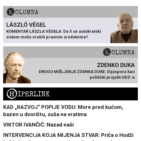
KOLUMNA
LÁSZLÓ VÉGEL
KOMENTAR LÁSZLA VÉGELA: Da li se autokratski
sistem može srušiti pravnim sredstvima?
KOLUMNA
ZDENKO DUKA
DRUGO MIŠLJENJE ZDENKA DUKE: Dijaspora kao
politički projekt HDZ-a
H
IPERLINK
KAD „RAZVOJ“ POPIJE VODU: More pred kućom,
bazen u dvorištu, suša na vratima
VIKTOR IVANČIĆ: Nazad naši
INTERVENCIJA KOJA MIJENJA STVAR: Priča o Hodži