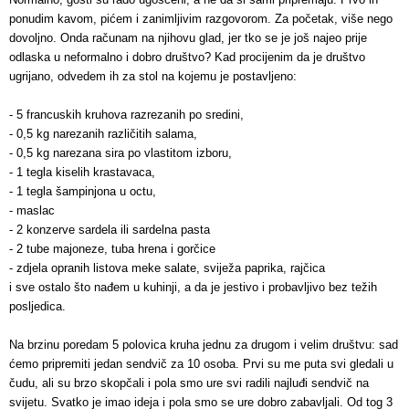
ponudim kavom, pićem i zanimljivim razgovorom. Za početak, više nego
dovoljno. Onda računam na njihovu glad, jer tko se je još najeo prije
odlaska u neformalno i dobro društvo? Kad procijenim da je društvo
ugrijano, odvedem ih za stol na kojemu je postavljeno:
- 5 francuskih kruhova razrezanih po sredini,
- 0,5 kg narezanih različitih salama,
- 0,5 kg narezana sira po vlastitom izboru,
- 1 tegla kiselih krastavaca,
- 1 tegla šampinjona u octu,
- maslac
- 2 konzerve sardela ili sardelna pasta
- 2 tube majoneze, tuba hrena i gorčice
- zdjela opranih listova meke salate, sviježa paprika, rajčica
i sve ostalo što nađem u kuhinji, a da je jestivo i probavljivo bez težih
posljedica.
Na brzinu poredam 5 polovica kruha jednu za drugom i velim društvu: sad
ćemo pripremiti jedan sendvič za 10 osoba. Prvi su me puta svi gledali u
čudu, ali su brzo skopčali i pola smo ure svi radili najluđi sendvič na
svijetu. Svatko je imao ideja i pola smo se ure dobro zabavljali. Od tog 3