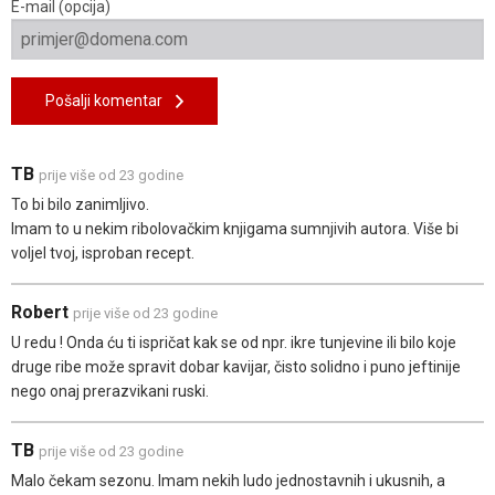
E-mail (opcija)
Pošalji komentar
TB
prije više od 23 godine
To bi bilo zanimljivo.
Imam to u nekim ribolovačkim knjigama sumnjivih autora. Više bi
voljel tvoj, isproban recept.
Robert
prije više od 23 godine
U redu ! Onda ću ti ispričat kak se od npr. ikre tunjevine ili bilo koje
druge ribe može spravit dobar kavijar, čisto solidno i puno jeftinije
nego onaj prerazvikani ruski.
TB
prije više od 23 godine
Malo čekam sezonu. Imam nekih ludo jednostavnih i ukusnih, a