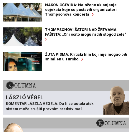
NAKON OČEVIDA: Naloženo uklanjanje
objekata koje su postavili organizatori
Thompsonova koncerta
THOMPSONOVI ŠATORI NAD ŽRTVAMA
FAŠISTA: „Oni očito mogu raditi štogod žele“
ŽUTA PISMA: Kritički film koji nije mogao biti
snimljen u Turskoj
KOLUMNA
LÁSZLÓ VÉGEL
KOMENTAR LÁSZLA VÉGELA: Da li se autokratski
sistem može srušiti pravnim sredstvima?
KOLUMNA