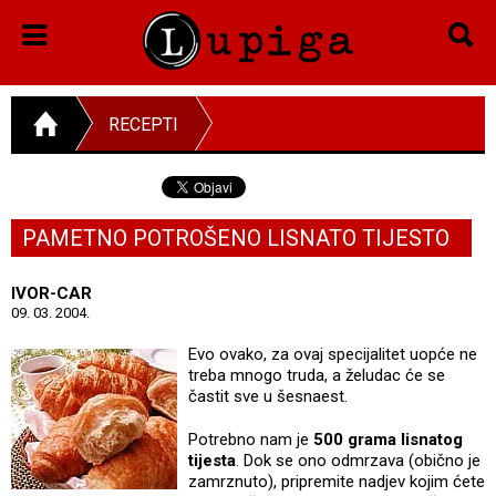
RECEPTI
PAMETNO POTROŠENO LISNATO TIJESTO
IVOR-CAR
09. 03. 2004.
Evo ovako, za ovaj specijalitet uopće ne
treba mnogo truda, a želudac će se
častit sve u šesnaest.
Potrebno nam je
500 grama lisnatog
tijesta
. Dok se ono odmrzava (obično je
zamrznuto), pripremite nadjev kojim ćete