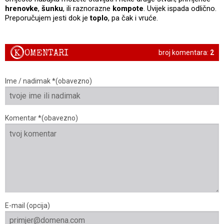
hrenovke
,
šunku
, ili raznorazne
kompote
. Uvijek ispada odlično.
Preporučujem jesti dok je
toplo
, pa čak i vruće.
K
OMENTARI
broj komentara:
2
Ime / nadimak *(obavezno)
Komentar *(obavezno)
E-mail (opcija)