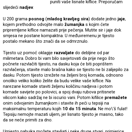
puniti vaše lisnate kiflice. Preporučam
slijedeći
nadjev
.
U 200 grama
posnog
(
mladog kravljeg sira
) dodate jedno
jaje
,
kojem prethodno odvojite malo
žumanjka
s kojim ćete
pripremljene kiflice namazati prije pečenja. Mutite sir i jaje dok
smjesa ne postane kompaktna. U međuvremenu je tijesto
postalo mekano što znači da se odmrznulo.
Tijesto uz pomoć oklagije
razvaljate
do debljine od par
milimetara. Dobro bi vam bilo savjetovati da prije nego što
počnete razvlačiti tijesto, na dasku koja će biti poprištem
razvlačenja, stavite malo brašna kako se tijesto ne bi zalijepilo za
dasku. Potom tijesto izrežete na željeni broj komada, odnosno
onoliko veliko koliko želite da budu velike vaše kiflice. Na
narezane komade staviti željenu količinu nadjeva i potom
komade savijete po polovici, a spoj dvaju rubova pritisnete
vilicom kako sadržaj ne bi iscurio vani. Potom kifilice
premažete
onim odvojenim žumanjkom i stavite ih peći u tepsiji na
maksimalnu temperaturu kojih
10 do 15 minuta
. Ne mo\'š fulat!
Tepsiju nemojte mazati uljem, jer lisnato tijesto je masno, tako
da se neće primiti za dno.
Umjesto nabujka možete stavljati i neke druge stvari, primjerice