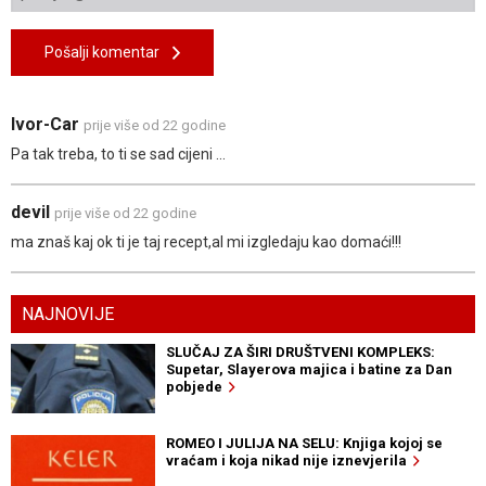
Pošalji komentar
Ivor-Car
prije više od 22 godine
Pa tak treba, to ti se sad cijeni ...
devil
prije više od 22 godine
ma znaš kaj ok ti je taj recept,al mi izgledaju kao domaći!!!
NAJNOVIJE
SLUČAJ ZA ŠIRI DRUŠTVENI KOMPLEKS:
Supetar, Slayerova majica i batine za Dan
pobjede
ROMEO I JULIJA NA SELU: Knjiga kojoj se
vraćam i koja nikad nije iznevjerila