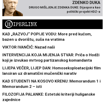
ZDENKO DUKA
DRUGO MIŠLJENJE ZDENKA DUKE: Dijaspora kao
politički projekt HDZ-a
H
IPERLINK
KAD „RAZVOJ“ POPIJE VODU: More pred kućom,
bazen u dvorištu, suša na vratima
VIKTOR IVANČIĆ: Nazad naši
INTERVENCIJA KOJA MIJENJA STVAR: Priča o Hodži
koji je izvukao mrtvog partizanskog komandanta
LIJEPA VEČER, LIJEP DAN: Homoseksploatacijski film
lansiran uz dramatični mučenički narativ
KAD STUDENTI NA KOSOVO KRENU: Memorandum 1 i
Memorandum 2 – isti
FILOZOFIJA PALANKE: Estetski kriteriji huliganske
zajednice