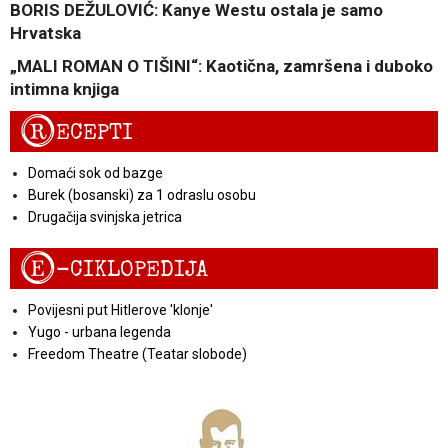
BORIS DEŽULOVIĆ: Kanye Westu ostala je samo
Hrvatska
„MALI ROMAN O TIŠINI“: Kaotična, zamršena i duboko
intimna knjiga
R
ECEPTI
Domaći sok od bazge
Burek (bosanski) za 1 odraslu osobu
Drugačija svinjska jetrica
E
-CIKLOPEDIJA
Povijesni put Hitlerove 'klonje'
Yugo - urbana legenda
Freedom Theatre (Teatar slobode)