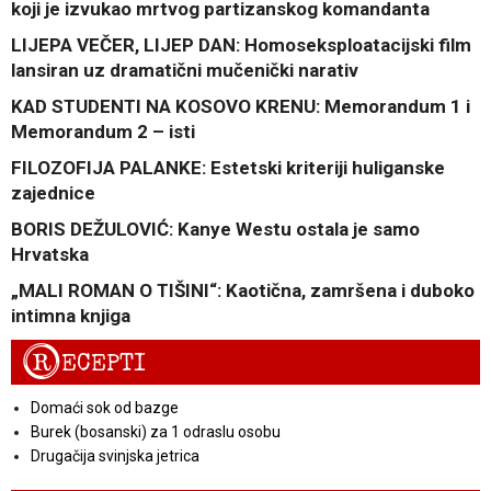
koji je izvukao mrtvog partizanskog komandanta
LIJEPA VEČER, LIJEP DAN: Homoseksploatacijski film
lansiran uz dramatični mučenički narativ
KAD STUDENTI NA KOSOVO KRENU: Memorandum 1 i
Memorandum 2 – isti
FILOZOFIJA PALANKE: Estetski kriteriji huliganske
zajednice
BORIS DEŽULOVIĆ: Kanye Westu ostala je samo
Hrvatska
„MALI ROMAN O TIŠINI“: Kaotična, zamršena i duboko
intimna knjiga
R
ECEPTI
Domaći sok od bazge
Burek (bosanski) za 1 odraslu osobu
Drugačija svinjska jetrica