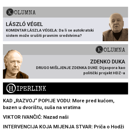
KOLUMNA
LÁSZLÓ VÉGEL
KOMENTAR LÁSZLA VÉGELA: Da li se autokratski
sistem može srušiti pravnim sredstvima?
KOLUMNA
ZDENKO DUKA
DRUGO MIŠLJENJE ZDENKA DUKE: Dijaspora kao
politički projekt HDZ-a
H
IPERLINK
KAD „RAZVOJ“ POPIJE VODU: More pred kućom,
bazen u dvorištu, suša na vratima
VIKTOR IVANČIĆ: Nazad naši
INTERVENCIJA KOJA MIJENJA STVAR: Priča o Hodži