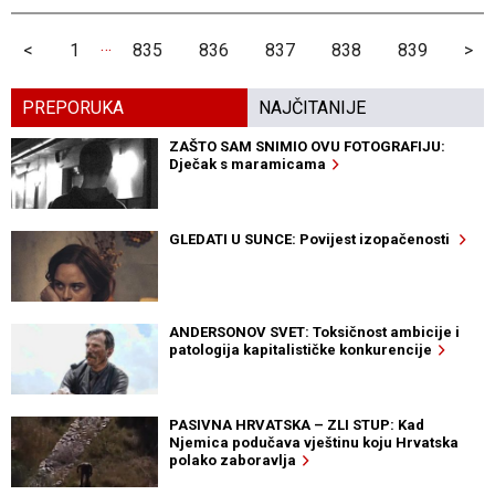
…
<
1
835
836
837
838
839
>
PREPORUKA
NAJČITANIJE
ZAŠTO SAM SNIMIO OVU FOTOGRAFIJU:
Dječak s maramicama
GLEDATI U SUNCE: Povijest izopačenosti
ANDERSONOV SVET: Toksičnost ambicije i
patologija kapitalističke konkurencije
PASIVNA HRVATSKA – ZLI STUP: Kad
Njemica podučava vještinu koju Hrvatska
polako zaboravlja