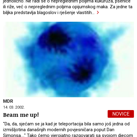
jednolično. Ne radi se o nepreglednim poljima kukuruza, pšenice
ili riže, već o nepreglednim poljima opijumskog maka. Za jedne ta
biljka predstavlja blagoslov i rješenje vlastitih
…
MDR
14. 03. 2002.
NOVICE
Beam me up!
"Da, da, sjećam se ja kad je teleportacija bila samo još jedna od
izmišljotina današnjih modernih povjesničara poput Dan
Simonsa...." Tako ćemo vjerojatno razgovarati sa svojom djecom