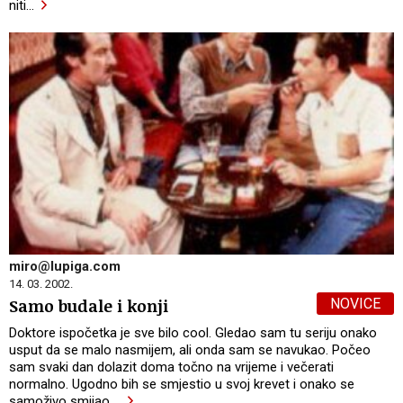
niti
…
miro@lupiga.com
14. 03. 2002.
NOVICE
Samo budale i konji
Doktore ispočetka je sve bilo cool. Gledao sam tu seriju onako
usput da se malo nasmijem, ali onda sam se navukao. Počeo
sam svaki dan dolazit doma točno na vrijeme i večerati
normalno. Ugodno bih se smjestio u svoj krevet i onako se
samoživo smijao.
…