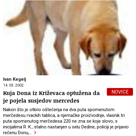
Ivan Kegelj
14. 03. 2002.
NOVICE
Kuja Dona iz Križevaca optužena da
je pojela susjedov mercedes
Nakon što je otkrio oštećenja na dva puta spomenutom
merčedesu rvackih tablica, a njemačke proizvodnje, vlasnik tri
puta spomenutog merčedesa 220 ne zna se koje slovo, s
inicijalima R. K., stalno nastanjen u selu Dedine, policiji je prijavio
rečenu Donu,
…