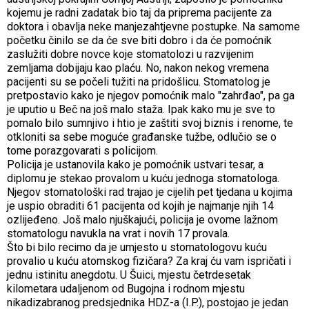
kojemu je radni zadatak bio taj da priprema pacijente za
doktora i obavlja neke manjezahtjevne postupke. Na samome
početku činilo se da će sve biti dobro i da će pomoćnik
zaslužiti dobre novce koje stomatolozi u razvijenim
zemljama dobijaju kao plaću. No, nakon nekog vremena
pacijenti su se počeli tužiti na pridošlicu. Stomatolog je
pretpostavio kako je njegov pomoćnik malo "zahrđao", pa ga
je uputio u Beč na još malo staža. Ipak kako mu je sve to
pomalo bilo sumnjivo i htio je zaštiti svoj biznis i renome, te
otkloniti sa sebe moguće građanske tužbe, odlučio se o
tome porazgovarati s policijom.
Policija je ustanovila kako je pomoćnik ustvari tesar, a
diplomu je stekao provalom u kuću jednoga stomatologa.
Njegov stomatološki rad trajao je cijelih pet tjedana u kojima
je uspio obraditi 61 pacijenta od kojih je najmanje njih 14
ozlijeđeno. Još malo njuškajući, policija je ovome lažnom
stomatologu navukla na vrat i novih 17 provala.
Što bi bilo recimo da je umjesto u stomatologovu kuću
provalio u kuću atomskog fizičara? Za kraj ću vam ispričati i
jednu istinitu anegdotu. U Šuici, mjestu četrdesetak
kilometara udaljenom od Bugojna i rodnom mjestu
nikadizabranog predsjednika HDZ-a (I.P.), postojao je jedan