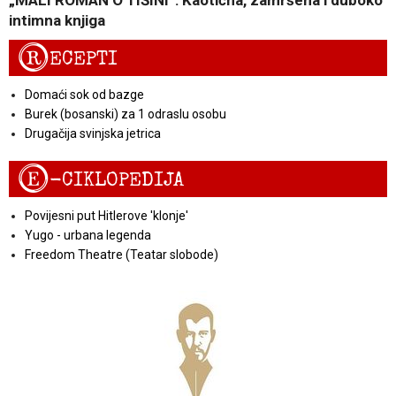
„MALI ROMAN O TIŠINI“: Kaotična, zamršena i duboko
intimna knjiga
R
ECEPTI
Domaći sok od bazge
Burek (bosanski) za 1 odraslu osobu
Drugačija svinjska jetrica
E
-CIKLOPEDIJA
Povijesni put Hitlerove 'klonje'
Yugo - urbana legenda
Freedom Theatre (Teatar slobode)