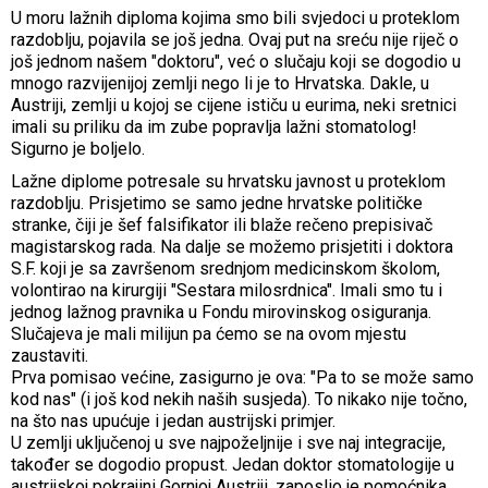
U moru lažnih diploma kojima smo bili svjedoci u proteklom
razdoblju, pojavila se još jedna. Ovaj put na sreću nije riječ o
još jednom našem "doktoru", već o slučaju koji se dogodio u
mnogo razvijenijoj zemlji nego li je to Hrvatska. Dakle, u
Austriji, zemlji u kojoj se cijene ističu u eurima, neki sretnici
imali su priliku da im zube popravlja lažni stomatolog!
Sigurno je boljelo.
Lažne diplome potresale su hrvatsku javnost u proteklom
razdoblju. Prisjetimo se samo jedne hrvatske političke
stranke, čiji je šef falsifikator ili blaže rečeno prepisivač
magistarskog rada. Na dalje se možemo prisjetiti i doktora
S.F. koji je sa završenom srednjom medicinskom školom,
volontirao na kirurgiji "Sestara milosrdnica". Imali smo tu i
jednog lažnog pravnika u Fondu mirovinskog osiguranja.
Slučajeva je mali milijun pa ćemo se na ovom mjestu
zaustaviti.
Prva pomisao većine, zasigurno je ova: "Pa to se može samo
kod nas" (i još kod nekih naših susjeda). To nikako nije točno,
na što nas upućuje i jedan austrijski primjer.
U zemlji uključenoj u sve najpoželjnije i sve naj integracije,
također se dogodio propust. Jedan doktor stomatologije u
austrijskoj pokrajini Gornjoj Austriji, zaposlio je pomoćnika