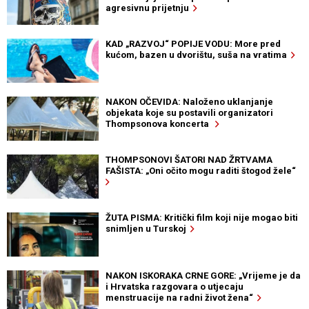
agresivnu prijetnju
KAD „RAZVOJ“ POPIJE VODU: More pred
kućom, bazen u dvorištu, suša na vratima
NAKON OČEVIDA: Naloženo uklanjanje
objekata koje su postavili organizatori
Thompsonova koncerta
THOMPSONOVI ŠATORI NAD ŽRTVAMA
FAŠISTA: „Oni očito mogu raditi štogod žele“
ŽUTA PISMA: Kritički film koji nije mogao biti
snimljen u Turskoj
NAKON ISKORAKA CRNE GORE: „Vrijeme je da
i Hrvatska razgovara o utjecaju
menstruacije na radni život žena“