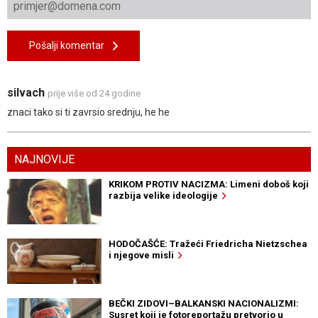
Pošalji komentar
silvach
prije više od 24 godine
znaci tako si ti zavrsio srednju, he he
NAJNOVIJE
KRIKOM PROTIV NACIZMA: Limeni doboš koji
razbija velike ideologije
HODOČAŠĆE: Tražeći Friedricha Nietzschea
i njegove misli
BEČKI ZIDOVI–BALKANSKI NACIONALIZMI:
Susret koji je fotoreportažu pretvorio u