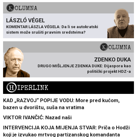
KOLUMNA
LÁSZLÓ VÉGEL
KOMENTAR LÁSZLA VÉGELA: Da li se autokratski
sistem može srušiti pravnim sredstvima?
KOLUMNA
ZDENKO DUKA
DRUGO MIŠLJENJE ZDENKA DUKE: Dijaspora kao
politički projekt HDZ-a
H
IPERLINK
KAD „RAZVOJ“ POPIJE VODU: More pred kućom,
bazen u dvorištu, suša na vratima
VIKTOR IVANČIĆ: Nazad naši
INTERVENCIJA KOJA MIJENJA STVAR: Priča o Hodži
koji je izvukao mrtvog partizanskog komandanta