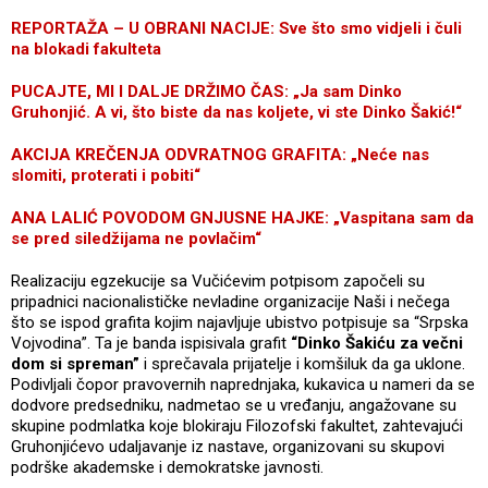
REPORTAŽA – U OBRANI NACIJE: Sve što smo vidjeli i čuli
na blokadi fakulteta
PUCAJTE, MI I DALJE DRŽIMO ČAS: „Ja sam Dinko
Gruhonjić. A vi, što biste da nas koljete, vi ste Dinko Šakić!“
AKCIJA KREČENJA ODVRATNOG GRAFITA: „Neće nas
slomiti, proterati i pobiti“
ANA LALIĆ POVODOM GNJUSNE HAJKE: „Vaspitana sam da
se pred siledžijama ne povlačim“
Realizaciju egzekucije sa Vučićevim potpisom započeli su
pripadnici nacionalističke nevladine organizacije Naši i nečega
što se ispod grafita kojim najavljuje ubistvo potpisuje sa “Srpska
Vojvodina”. Ta je banda ispisivala grafit
“Dinko Šakiću za večni
dom si spreman”
i sprečavala prijatelje i komšiluk da ga uklone.
Podivljali čopor pravovernih naprednjaka, kukavica u nameri da se
dodvore predsedniku, nadmetao se u vređanju, angažovane su
skupine podmlatka koje blokiraju Filozofski fakultet, zahtevajući
Gruhonjićevo udaljavanje iz nastave, organizovani su skupovi
podrške akademske i demokratske javnosti.