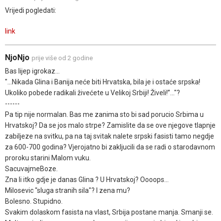
Vrijedi pogledati:
link
NjoNjo
prije više od 2 godine
Bas lijep igrokaz...
"...Nikada Glina i Banija neće biti Hrvatska, bila je i ostaće srpska!
Ukoliko pobede radikali živećete u Velikoj Srbiji! Živeli!”..."?
------
Pa tip nije normalan. Bas me zanima sto bi sad porucio Srbima u
Hrvatskoj? Da se jos malo strpe? Zamislite da se ove njegove tlapnje
zabiljeze na svitku, pa na taj svitak nalete srpski fasisti tamo negdje
za 600-700 godina? Vjerojatno bi zakljucili da se radi o starodavnom
proroku starini Malom vuku.
SacuvajmeBoze.
Zna li itko gdje je danas Glina ? U Hrvatskoj? Oooops...
Milosevic "sluga stranih sila"? I zena mu?
Bolesno. Stupidno.
Svakim dolaskom fasista na vlast, Srbija postane manja. Smanji se.