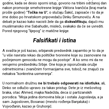
godine, kada se desio sporni istup, govorio na tribini održanoj dan
nakon promocije smehotresne knjige Viktora Ivančića (kraj marta
prošle godine)
"Točka na U"
, o slučaju Šakić, zapisaće i to da je
ime dobio po hrvatskom pripovedaču Dinku Šimunoviću. A na
debati je kazao kako nacisti žele da ga
diskvalifikuju
, dajući mu
muslimansko ime Sabahudin, misleći, svakako da će se uvrediti.
Pored njegovog "lijepog" iz matične knjige.
Falsifikati i istina
A svašta je još kazao, srbijanski predsednik zapamtio je to da je
"u više navrata rekao da političke tvorevine koje su zasnovane na
počinjenom genocidu ne mogu da postoje". A ko smo mi da ne
verujemo predsedniku Srbije. One koja je isporučivala oružje
odmetnicima i zvaničnim formacijama sve, tobož, ne znajući za
nekakva "konkretna usmerenja".
U normalnom društvu
ne bi trebalo odgovarati na idiotluke
, ali,
Dinko se odlučio upravo za takav pristup. Dete je iz mešovitog
braka, otac Ahmed, majka Nadežda, deca iz partizanskih
porodica. "Moja jedina domovina bila je i ostala Jugoslavija, a ja
sam Jugosloven, Bosanac (mesto rođenja Banjaluka) i
Vojvođanin, kazao je Gruhonjić.