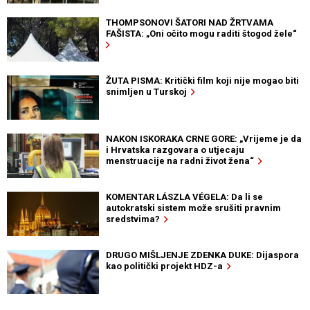
THOMPSONOVI ŠATORI NAD ŽRTVAMA
FAŠISTA: „Oni očito mogu raditi štogod žele“
ŽUTA PISMA: Kritički film koji nije mogao biti
snimljen u Turskoj
NAKON ISKORAKA CRNE GORE: „Vrijeme je da
i Hrvatska razgovara o utjecaju
menstruacije na radni život žena“
KOMENTAR LÁSZLA VÉGELA: Da li se
autokratski sistem može srušiti pravnim
sredstvima?
DRUGO MIŠLJENJE ZDENKA DUKE: Dijaspora
kao politički projekt HDZ-a