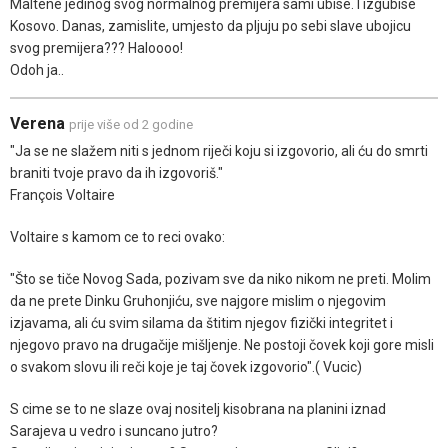
Maltene jedinog svog normalnog premijera sami ubise. I izgubise
Kosovo. Danas, zamislite, umjesto da pljuju po sebi slave ubojicu
svog premijera??? Haloooo!
Odoh ja..
Verena
prije više od 2 godine
"Ja se ne slažem niti s jednom riječi koju si izgovorio, ali ću do smrti
braniti tvoje pravo da ih izgovoriš."
François Voltaire
Voltaire s kamom ce to reci ovako:
"Što se tiče Novog Sada, pozivam sve da niko nikom ne preti. Molim
da ne prete Dinku Gruhonjiću, sve najgore mislim o njegovim
izjavama, ali ću svim silama da štitim njegov fizički integritet i
njegovo pravo na drugačije mišljenje. Ne postoji čovek koji gore misli
o svakom slovu ili reči koje je taj čovek izgovorio".( Vucic)
S cime se to ne slaze ovaj nositelj kisobrana na planini iznad
Sarajeva u vedro i suncano jutro?