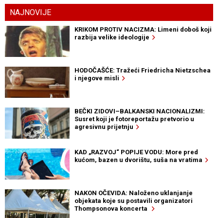
NAJNOVIJE
KRIKOM PROTIV NACIZMA: Limeni doboš koji
razbija velike ideologije
HODOČAŠĆE: Tražeći Friedricha Nietzschea
i njegove misli
BEČKI ZIDOVI–BALKANSKI NACIONALIZMI:
Susret koji je fotoreportažu pretvorio u
agresivnu prijetnju
KAD „RAZVOJ“ POPIJE VODU: More pred
kućom, bazen u dvorištu, suša na vratima
NAKON OČEVIDA: Naloženo uklanjanje
objekata koje su postavili organizatori
Thompsonova koncerta