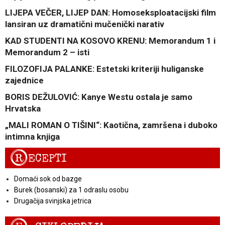
LIJEPA VEČER, LIJEP DAN: Homoseksploatacijski film
lansiran uz dramatični mučenički narativ
KAD STUDENTI NA KOSOVO KRENU: Memorandum 1 i
Memorandum 2 – isti
FILOZOFIJA PALANKE: Estetski kriteriji huliganske
zajednice
BORIS DEŽULOVIĆ: Kanye Westu ostala je samo
Hrvatska
„MALI ROMAN O TIŠINI“: Kaotična, zamršena i duboko
intimna knjiga
R
ECEPTI
Domaći sok od bazge
Burek (bosanski) za 1 odraslu osobu
Drugačija svinjska jetrica