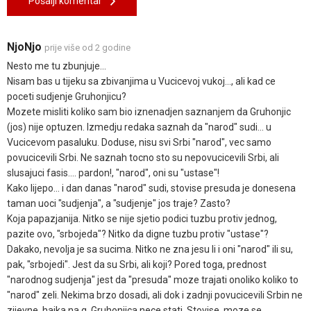
Pošalji komentar
NjoNjo
prije više od 2 godine
Nesto me tu zbunjuje...
Nisam bas u tijeku sa zbivanjima u Vucicevoj vukoj..., ali kad ce
poceti sudjenje Gruhonjicu?
Mozete misliti koliko sam bio iznenadjen saznanjem da Gruhonjic
(jos) nije optuzen. Izmedju redaka saznah da "narod" sudi... u
Vucicevom pasaluku. Doduse, nisu svi Srbi "narod", vec samo
povucicevili Srbi. Ne saznah tocno sto su nepovucicevili Srbi, ali
slusajuci fasis.... pardon!, "narod", oni su "ustase"!
Kako lijepo... i dan danas "narod" sudi, stovise presuda je donesena
taman uoci "sudjenja", a "sudjenje" jos traje? Zasto?
Koja papazjanija. Nitko se nije sjetio podici tuzbu protiv jednog,
pazite ovo, "srbojeda"? Nitko da digne tuzbu protiv "ustase"?
Dakako, nevolja je sa sucima. Nitko ne zna jesu li i oni "narod" ili su,
pak, "srbojedi". Jest da su Srbi, ali koji? Pored toga, prednost
"narodnog sudjenja" jest da "presuda" moze trajati onoliko koliko to
"narod" zeli. Nekima brzo dosadi, ali dok i zadnji povucicevili Srbin ne
zijevne, hajka na g. Gruhonjica nece stati. Stovise, moze se