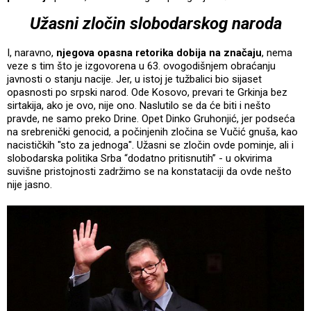
Užasni zločin slobodarskog naroda
I, naravno,
njegova opasna retorika dobija na značaju
, nema
veze s tim što je izgovorena u 63. ovogodišnjem obraćanju
javnosti o stanju nacije. Jer, u istoj je tužbalici bio sijaset
opasnosti po srpski narod. Ode Kosovo, prevari te Grkinja bez
sirtakija, ako je ovo, nije ono. Naslutilo se da će biti i nešto
pravde, ne samo preko Drine. Opet Dinko Gruhonjić, jer podseća
na srebrenički genocid, a počinjenih zločina se Vučić gnuša, kao
nacističkih "sto za jednoga". Užasni se zločin ovde pominje, ali i
slobodarska politika Srba “dodatno pritisnutih” - u okvirima
suvišne pristojnosti zadržimo se na konstataciji da ovde nešto
nije jasno.