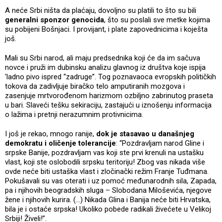
A neće Srbi ništa da plaćaju, dovoljno su platili to što su bili
generalni sponzor genocida
, što su poslali sve metke kojima
su pobijeni Bošnjaci. I provijant, i plate zapovednicima i koješta
još.
Mali su Srbi narod, ali maju predsednika koji će da im sačuva
novce i pruži im dubinsku analizu glavnog iz društva koje ispija
'ladno pivo ispred “zadruge”. Tog poznavaoca evropskih političkih
tokova da zadivljuje biračko telo amputiranih mozgova i
zasenjuje mrtvorođenom harizmom ozbiljno zabrinutog praseta
u bari. Slaveći tešku sekiraciju, zastajući u iznošenju informacija
o lažima i pretnji nerazumnim protivnicima.
I još je rekao, mnogo ranije,
dok je stasavao u današnjeg
demokratu i oličenje tolerancije
: “Pozdravljam narod Gline i
srpske Banije, pozdravljam vas koji ste prvi krenuli na ustašku
vlast, koji ste oslobodili srpsku teritoriju! Zbog vas nikada više
ovde neće biti ustaška vlast i zločinački režim Franje Tuđmana.
Pokušavali su vas oterati i uz pomoć međunarodnih sila, Zapada,
pa i njihovih beogradskih sluga – Slobodana Miloševića, njegove
žene i njihovih kurira. (…) Nikada Glina i Banija neće biti Hrvatska,
bila je i ostaće srpska! Ukoliko pobede radikali živećete u Velikoj
Srbiji! Živeli!”.