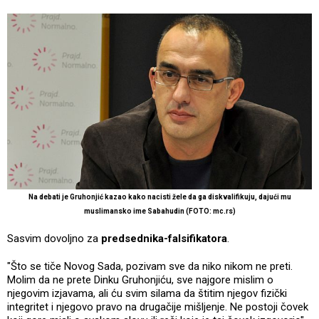
Na debati je Gruhonjić kazao kako nacisti žele da ga diskvalifikuju, dajući mu
muslimansko ime Sabahudin (FOTO: mc.rs)
Sasvim dovoljno za
predsednika-falsifikatora
.
"Što se tiče Novog Sada, pozivam sve da niko nikom ne preti.
Molim da ne prete Dinku Gruhonjiću, sve najgore mislim o
njegovim izjavama, ali ću svim silama da štitim njegov fizički
integritet i njegovo pravo na drugačije mišljenje. Ne postoji čovek