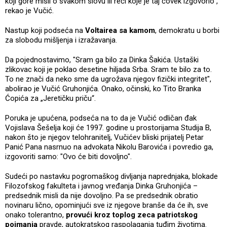
koji gore misli o svakom slovu ili reči koje je taj čovek izgovorio",
rekao je Vučić.
Nastup koji podseća na
Voltairea sa kamom
, demokratu u borbi
za slobodu mišljenja i izražavanja.
Da pojednostavimo, "Sram ga bilo za Dinka Šakića. Ustaški
zlikovac koji je poklao desetine hiljada Srba. Sram te bilo za to.
To ne znači da neko sme da ugrožava njegov fizički integritet",
abolirao je Vučić Gruhonjića. Onako, očinski, ko Tito Branka
Ćopića za „Jeretičku priču“.
Poruka je upućena, podseća na to da je Vučić odličan đak
Vojislava Šešelja koji će 1997. godine u prostorijama Studija B,
nakon što je njegov telohranitelj, Vučićev bliski prijatelj Petar
Panić Pana nasrnuo na advokata Nikolu Barovića i povredio ga,
izgovoriti samo: "Ovo će biti dovoljno".
Sudeći po nastavku pogromaškog divljanja naprednjaka, blokade
Filozofskog fakulteta i javnog vređanja Dinka Gruhonjića –
predsednik misli da nije dovoljno. Pa se predsednik obratio
novinaru lično, opominjući sve iz njegove branše da će ih, sve
onako tolerantno,
provući kroz toplog zeca patriotskog
poimanja
pravde, autokratskog raspolaganja tuđim životima.