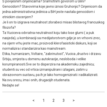
S povijesnim cinjenicama? Sramotnim govorom u Glini?
Genocidom? Stavovima koje javno iznosi Gruhonjic? Cinjenicom da
jedna administrativna jedinica u BiH jeste nastala genocidom i
etnickim ciscenjem?
Je li on to izigrava neutralnost zlorabeci misao blistavog francuskog
filozofa?
Ta Vuciceva odvratna neutralnost koju tako lose glumi ( a puk
nasjeda), u kombinaciji sa medijatorstvom gdje je on vrhovni zrec,
na cijem vrhu jeste mac, proizvodi klerofasisticki diskurs, koji se
normalizira i standarizira kao mainstream.
Etika, humanizam, Voltaire, "zabrinutost", Vucica ,drustvo i drzavu
Srbiju, smjesta u domenu autokracije, nesloboda i velike
korumpiranosti.Sve se to disperzira na akademsku zajednicu;
studenti su vec od vrtica izmanipulirani i izlagani, zatim u
obrazovnom sustavu, pa ih je lako homogenizirati i radikalizirati.
Na svu srecu, ima i onih, drugacijih studenata.
Nedajte se!
<
1
2
3
>