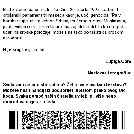
Eh, to vreme da se vrati ... ta Glina 20. marta 1995. godine. I
srbijanski parlament tri meseca kasnije, uoči genocida: “Pa vi
bombardujte, ubijte jednog Srbina, mi ćemo stotinu Muslimana,
pa da vidimo sme li međunarodna zajednica, ili bilo ko drugi, da
udari na srpske položaje, može li se tako ponašati sa srpskim
narodom”.
Nije kraj
, lošije će biti.
Lupiga.Com
Naslovna fotografija:
Sviđa vam se ono što radimo? Želite više ovakvih tekstova?
Možete nas financijski poduprijeti uplatom preko ovog QR
koda. Svaka pomoć naših čitatelja uvijek je i više nego
dobrodošao vjetar u leđa.