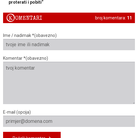
proterati i pobiti“
K
OMENTARI
broj komentara:
11
Ime / nadimak *(obavezno)
Komentar *(obavezno)
E-mail (opcija)