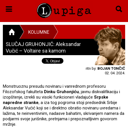
KOLUMNE
SLUČAJ GRUHONJIĆ: Aleksandar
Vučić – Voltaire sa kamom
ritn by:
BOJAN TONČIĆ
02. 04. 2024.
Monstruoznu presudu novinaru i vanrednom profesoru
Filozofskog fakulteta
Dinku Gruhonjiću
, javnu diskvalifikaciju i
izopštenje, izrekli su visoki funkcioneri vladajuće
Srpske
napredne stranke
, a iza tog pogroma stoji predsednik Srbije
Aleksandar Vućić koji se i direktno obratio novinaru uvredama i
lažima, te neinventivnim, nadasve bahatim, skrivanjem namera da
podjarmi svoje jurišnike, pretnjama i prepoznatljivim govorom
mržnje.