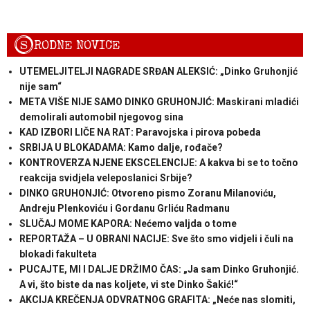
S
RODNE NOVICE
UTEMELJITELJI NAGRADE SRĐAN ALEKSIĆ: „Dinko Gruhonjić
nije sam“
META VIŠE NIJE SAMO DINKO GRUHONJIĆ: Maskirani mladići
demolirali automobil njegovog sina
KAD IZBORI LIČE NA RAT: Paravojska i pirova pobeda
SRBIJA U BLOKADAMA: Kamo dalje, rođače?
KONTROVERZA NJENE EKSCELENCIJE: A kakva bi se to točno
reakcija svidjela veleposlanici Srbije?
DINKO GRUHONJIĆ: Otvoreno pismo Zoranu Milanoviću,
Andreju Plenkoviću i Gordanu Grliću Radmanu
SLUČAJ MOME KAPORA: Nećemo valjda o tome
REPORTAŽA – U OBRANI NACIJE: Sve što smo vidjeli i čuli na
blokadi fakulteta
PUCAJTE, MI I DALJE DRŽIMO ČAS: „Ja sam Dinko Gruhonjić.
A vi, što biste da nas koljete, vi ste Dinko Šakić!“
AKCIJA KREČENJA ODVRATNOG GRAFITA: „Neće nas slomiti,