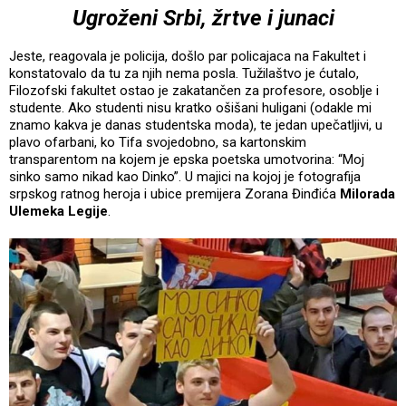
Ugroženi Srbi, žrtve i junaci
Jeste, reagovala je policija, došlo par policajaca na Fakultet i
konstatovalo da tu za njih nema posla. Tužilaštvo je ćutalo,
Filozofski fakultet ostao je zakatančen za profesore, osoblje i
studente. Ako studenti nisu kratko ošišani huligani (odakle mi
znamo kakva je danas studentska moda), te jedan upečatljivi, u
plavo ofarbani, ko Tifa svojedobno, sa kartonskim
transparentom na kojem je epska poetska umotvorina: “Moj
sinko samo nikad kao Dinko”. U majici na kojoj je fotografija
srpskog ratnog heroja i ubice premijera Zorana Đinđića
Milorada
Ulemeka Legije
.