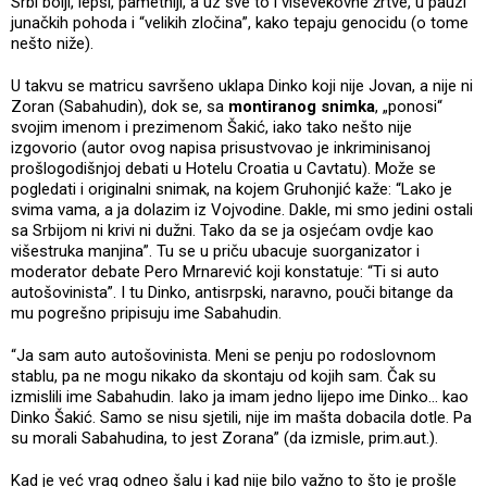
Srbi bolji, lepši, pametniji, a uz sve to i viševekovne žrtve, u pauzi
junačkih pohoda i “velikih zločina”, kako tepaju genocidu (o tome
nešto niže).
U takvu se matricu savršeno uklapa Dinko koji nije Jovan, a nije ni
Zoran (Sabahudin), dok se, sa
montiranog snimka
, „ponosi“
svojim imenom i prezimenom Šakić, iako tako nešto nije
izgovorio (autor ovog napisa prisustvovao je inkriminisanoj
prošlogodišnjoj debati u Hotelu Croatia u Cavtatu). Može se
pogledati i originalni snimak, na kojem Gruhonjić kaže: “Lako je
svima vama, a ja dolazim iz Vojvodine. Dakle, mi smo jedini ostali
sa Srbijom ni krivi ni dužni. Tako da se ja osjećam ovdje kao
višestruka manjina”. Tu se u priču ubacuje suorganizator i
moderator debate Pero Mrnarević koji konstatuje: “Ti si auto
autošovinista”. I tu Dinko, antisrpski, naravno, pouči bitange da
mu pogrešno pripisuju ime Sabahudin.
“Ja sam auto autošovinista. Meni se penju po rodoslovnom
stablu, pa ne mogu nikako da skontaju od kojih sam. Čak su
izmislili ime Sabahudin. Iako ja imam jedno lijepo ime Dinko… kao
Dinko Šakić. Samo se nisu sjetili, nije im mašta dobacila dotle. Pa
su morali Sabahudina, to jest Zorana” (da izmisle, prim.aut.).
Kad je već vrag odneo šalu i kad nije bilo važno to što je prošle