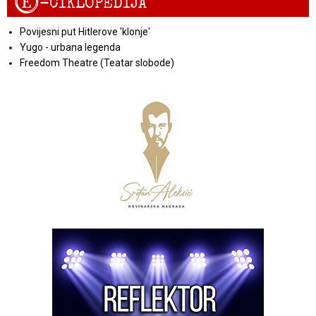
E
-CIKLOPEDIJA
Povijesni put Hitlerove 'klonje'
Yugo - urbana legenda
Freedom Theatre (Teatar slobode)