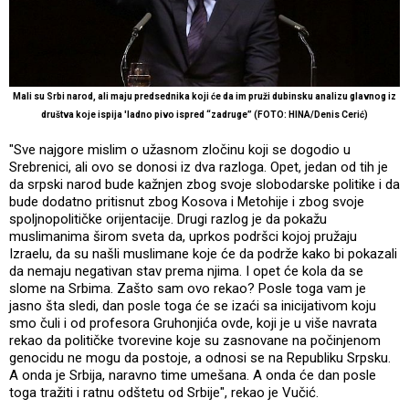
Mali su Srbi narod, ali maju predsednika koji će da im pruži dubinsku analizu glavnog iz
društva koje ispija 'ladno pivo ispred “zadruge” (FOTO: HINA/Denis Cerić)
"Sve najgore mislim o užasnom zločinu koji se dogodio u
Srebrenici, ali ovo se donosi iz dva razloga. Opet, jedan od tih je
da srpski narod bude kažnjen zbog svoje slobodarske politike i da
bude dodatno pritisnut zbog Kosova i Metohije i zbog svoje
spoljnopolitičke orijentacije. Drugi razlog je da pokažu
muslimanima širom sveta da, uprkos podršci kojoj pružaju
Izraelu, da su našli muslimane koje će da podrže kako bi pokazali
da nemaju negativan stav prema njima. I opet će kola da se
slome na Srbima. Zašto sam ovo rekao? Posle toga vam je
jasno šta sledi, dan posle toga će se izaći sa inicijativom koju
smo čuli i od profesora Gruhonjića ovde, koji je u više navrata
rekao da političke tvorevine koje su zasnovane na počinjenom
genocidu ne mogu da postoje, a odnosi se na Republiku Srpsku.
A onda je Srbija, naravno time umešana. A onda će dan posle
toga tražiti i ratnu odštetu od Srbije", rekao je Vučić.