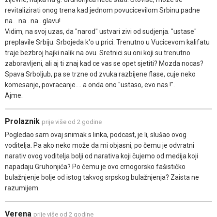
revitalizirati onog trena kad jednom povucicevilom Srbinu padne
na... na.. na.. glavu!
Vidim, na svoj uzas, da "narod" ustvari zivi od sudjenja. "ustase"
preplavile Srbiju. Srbojeda k'o u prici. Trenutno u Vucicevom kalifatu
traje bezbroj hajki nalik na ovu. Sretnici su oni koji su trenutno
zaboravljeni, ali aj ti znaj kad ce vas se opet sjetiti? Mozda nocas?
Spava Srboljub, pa se trzne od zvuka razbijene flase, cuje neko
komesanje, povracanje.... a onda ono "ustaso, evo nas !".
Ajme.
Prolaznik
prije više od 2 godine
Pogledao sam ovaj snimak s linka, podcast, je li, slušao ovog
voditelja. Pa ako neko može da mi objasni, po čemu je odvratni
narativ ovog voditelja bolji od narativa koji čujemo od medija koji
napadaju Gruhonjića? Po čemu je ovo crnogorsko fašističko
bulažnjenje bolje od istog takvog srpskog bulažnjenja? Zaista ne
razumijem.
Verena
prije više od 2 godine