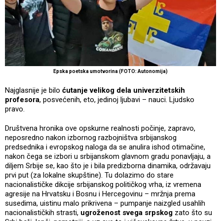
Epska poetska umotvorina (FOTO: Autonomija)
Najglasnije je bilo
ćutanje velikog dela univerzitetskih
profesora
, posvećenih, eto, jedinoj ljubavi – nauci. Ljudsko
pravo.
Društvena hronika ove opskurne realnosti počinje, zapravo,
neposredno nakon izbornog razbojništva srbijanskog
predsednika i evropskog naloga da se anulira ishod otimačine,
nakon čega se izbori u srbijanskom glavnom gradu ponavljaju, a
diljem Srbije se, kao što je i bila predizborna dinamika, održavaju
prvi put (za lokalne skupštine). Tu dolazimo do stare
nacionalističke dikcije srbijanskog političkog vrha, iz vremena
agresije na Hrvatsku i Bosnu i Hercegovinu – mržnja prema
susedima, uistinu malo prikrivena – pumpanje naizgled usahlih
nacionalističkih strasti,
ugroženost svega srpskog
zato što su