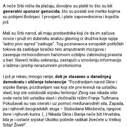
A neće Srbi ništa da plaćaju, dovoljno su platili to što su bili
generalni sponzor genocida
, što su poslali sve metke kojima
su pobijeni Bošnjaci. I provijant, i plate zapovednicima i koješta
još.
Mali su Srbi narod, ali maju predsednika koji će da im sačuva
novce i pruži im dubinsku analizu glavnog iz društva koje ispija
'ladno pivo ispred “zadruge”. Tog poznavaoca evropskih političkih
tokova da zadivljuje biračko telo amputiranih mozgova i
zasenjuje mrtvorođenom harizmom ozbiljno zabrinutog praseta
u bari. Slaveći tešku sekiraciju, zastajući u iznošenju informacija
o lažima i pretnji nerazumnim protivnicima.
I još je rekao, mnogo ranije,
dok je stasavao u današnjeg
demokratu i oličenje tolerancije
: “Pozdravljam narod Gline i
srpske Banije, pozdravljam vas koji ste prvi krenuli na ustašku
vlast, koji ste oslobodili srpsku teritoriju! Zbog vas nikada više
ovde neće biti ustaška vlast i zločinački režim Franje Tuđmana.
Pokušavali su vas oterati i uz pomoć međunarodnih sila, Zapada,
pa i njihovih beogradskih sluga – Slobodana Miloševića, njegove
žene i njihovih kurira. (…) Nikada Glina i Banija neće biti Hrvatska,
bila je i ostaće srpska! Ukoliko pobede radikali živećete u Velikoj
Srbiji! Živeli!”.