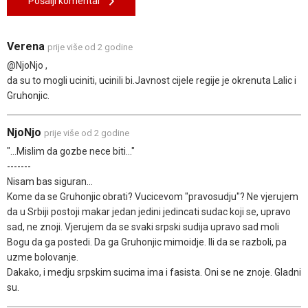
Pošalji komentar
Verena
prije više od 2 godine
@NjoNjo ,
da su to mogli uciniti, ucinili bi.Javnost cijele regije je okrenuta Lalic i
Gruhonjic.
NjoNjo
prije više od 2 godine
"...Mislim da gozbe nece biti..."
-------
Nisam bas siguran...
Kome da se Gruhonjic obrati? Vucicevom "pravosudju"? Ne vjerujem
da u Srbiji postoji makar jedan jedini jedincati sudac koji se, upravo
sad, ne znoji. Vjerujem da se svaki srpski sudija upravo sad moli
Bogu da ga postedi. Da ga Gruhonjic mimoidje. Ili da se razboli, pa
uzme bolovanje.
Dakako, i medju srpskim sucima ima i fasista. Oni se ne znoje. Gladni
su.