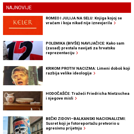
NAJNOVIJE
ROMEO I JULIJA NA SELU: Knjiga kojoj se
vraćam i koja nikad nije iznevjerila
POLEMIKA (BIVŠE) NAVIJAČICE: Kako sam
(zasad) prestala navijati za hrvatsku
reprezentaciju
KRIKOM PROTIV NACIZMA: Limeni doboš koji
razbija velike ideologije
HODOČAŠĆE: Tražeći Friedricha Nietzschea
i njegove misli
BEČKI ZIDOVI–BALKANSKI NACIONALIZMI:
Susret koji je fotoreportažu pretvorio u
agresivnu prijetnju