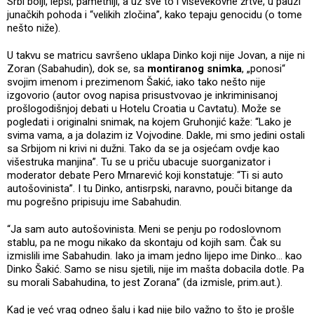
Srbi bolji, lepši, pametniji, a uz sve to i viševekovne žrtve, u pauzi
junačkih pohoda i “velikih zločina”, kako tepaju genocidu (o tome
nešto niže).
U takvu se matricu savršeno uklapa Dinko koji nije Jovan, a nije ni
Zoran (Sabahudin), dok se, sa
montiranog snimka
, „ponosi“
svojim imenom i prezimenom Šakić, iako tako nešto nije
izgovorio (autor ovog napisa prisustvovao je inkriminisanoj
prošlogodišnjoj debati u Hotelu Croatia u Cavtatu). Može se
pogledati i originalni snimak, na kojem Gruhonjić kaže: “Lako je
svima vama, a ja dolazim iz Vojvodine. Dakle, mi smo jedini ostali
sa Srbijom ni krivi ni dužni. Tako da se ja osjećam ovdje kao
višestruka manjina”. Tu se u priču ubacuje suorganizator i
moderator debate Pero Mrnarević koji konstatuje: “Ti si auto
autošovinista”. I tu Dinko, antisrpski, naravno, pouči bitange da
mu pogrešno pripisuju ime Sabahudin.
“Ja sam auto autošovinista. Meni se penju po rodoslovnom
stablu, pa ne mogu nikako da skontaju od kojih sam. Čak su
izmislili ime Sabahudin. Iako ja imam jedno lijepo ime Dinko… kao
Dinko Šakić. Samo se nisu sjetili, nije im mašta dobacila dotle. Pa
su morali Sabahudina, to jest Zorana” (da izmisle, prim.aut.).
Kad je već vrag odneo šalu i kad nije bilo važno to što je prošle