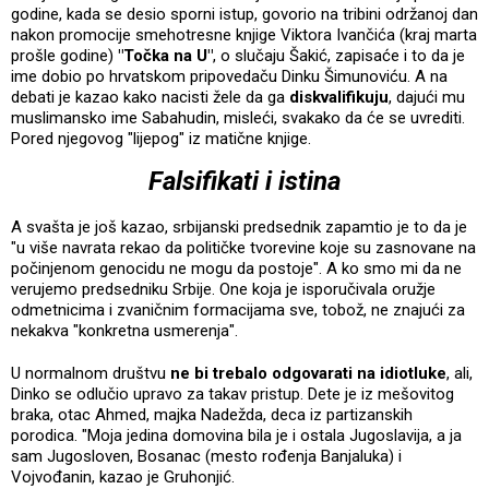
godine, kada se desio sporni istup, govorio na tribini održanoj dan
nakon promocije smehotresne knjige Viktora Ivančića (kraj marta
prošle godine)
"Točka na U"
, o slučaju Šakić, zapisaće i to da je
ime dobio po hrvatskom pripovedaču Dinku Šimunoviću. A na
debati je kazao kako nacisti žele da ga
diskvalifikuju
, dajući mu
muslimansko ime Sabahudin, misleći, svakako da će se uvrediti.
Pored njegovog "lijepog" iz matične knjige.
Falsifikati i istina
A svašta je još kazao, srbijanski predsednik zapamtio je to da je
"u više navrata rekao da političke tvorevine koje su zasnovane na
počinjenom genocidu ne mogu da postoje". A ko smo mi da ne
verujemo predsedniku Srbije. One koja je isporučivala oružje
odmetnicima i zvaničnim formacijama sve, tobož, ne znajući za
nekakva "konkretna usmerenja".
U normalnom društvu
ne bi trebalo odgovarati na idiotluke
, ali,
Dinko se odlučio upravo za takav pristup. Dete je iz mešovitog
braka, otac Ahmed, majka Nadežda, deca iz partizanskih
porodica. "Moja jedina domovina bila je i ostala Jugoslavija, a ja
sam Jugosloven, Bosanac (mesto rođenja Banjaluka) i
Vojvođanin, kazao je Gruhonjić.