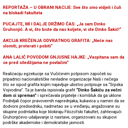
REPORTAŽA – U OBRANI NACIJE: Sve što smo vidjeli i čuli
na blokadi fakulteta
PUCAJTE, MI I DALJE DRŽIMO ČAS: „Ja sam Dinko
Gruhonjić. A vi, što biste da nas koljete, vi ste Dinko Šakić!“
AKCIJA KREČENJA ODVRATNOG GRAFITA: „Neće nas
slomiti, proterati i pobiti“
ANA LALIĆ POVODOM GNJUSNE HAJKE: „Vaspitana sam da
se pred siledžijama ne povlačim“
Realizaciju egzekucije sa Vučićevim potpisom započeli su
pripadnici nacionalističke nevladine organizacije Naši i nečega
što se ispod grafita kojim najavljuje ubistvo potpisuje sa “Srpska
Vojvodina”. Ta je banda ispisivala grafit
“Dinko Šakiću za večni
dom si spreman”
i sprečavala prijatelje i komšiluk da ga uklone.
Podivljali čopor pravovernih naprednjaka, kukavica u nameri da se
dodvore predsedniku, nadmetao se u vređanju, angažovane su
skupine podmlatka koje blokiraju Filozofski fakultet, zahtevajući
Gruhonjićevo udaljavanje iz nastave, organizovani su skupovi
podrške akademske i demokratske javnosti.