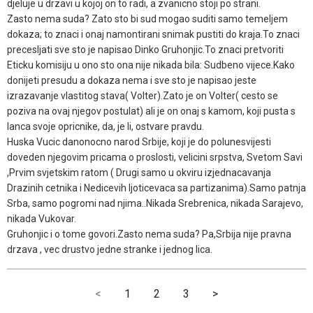
djeluje u drzavi u kojoj on to radi, a zvanicno stoji po strani.
Zasto nema suda? Zato sto bi sud mogao suditi samo temeljem
dokaza; to znaci i onaj namontirani snimak pustiti do kraja.To znaci
precesljati sve sto je napisao Dinko Gruhonjic.To znaci pretvoriti
Eticku komisiju u ono sto ona nije nikada bila: Sudbeno vijece.Kako
donijeti presudu a dokaza nema i sve sto je napisao jeste
izrazavanje vlastitog stava( Volter).Zato je on Volter( cesto se
poziva na ovaj njegov postulat) ali je on onaj s kamom, koji pusta s
lanca svoje opricnike, da, je li, ostvare pravdu.
Huska Vucic danonocno narod Srbije, koji je do polunesvijesti
doveden njegovim pricama o proslosti, velicini srpstva, Svetom Savi
,Prvim svjetskim ratom ( Drugi samo u okviru izjednacavanja
Drazinih cetnika i Nedicevih ljoticevaca sa partizanima).Samo patnja
Srba, samo pogromi nad njima..Nikada Srebrenica, nikada Sarajevo,
nikada Vukovar.
Gruhonjic i o tome govori.Zasto nema suda? Pa,Srbija nije pravna
drzava , vec drustvo jedne stranke i jednog lica.
<
1
2
3
>