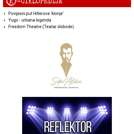
E
-CIKLOPEDIJA
Povijesni put Hitlerove 'klonje'
Yugo - urbana legenda
Freedom Theatre (Teatar slobode)