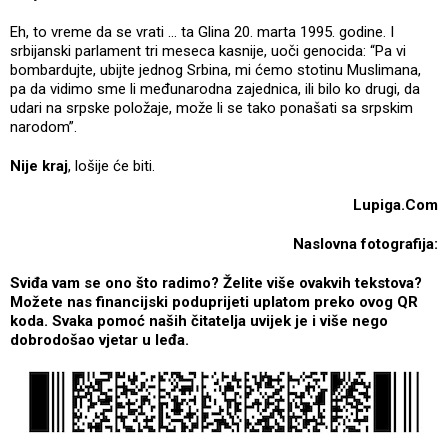
Eh, to vreme da se vrati ... ta Glina 20. marta 1995. godine. I
srbijanski parlament tri meseca kasnije, uoči genocida: “Pa vi
bombardujte, ubijte jednog Srbina, mi ćemo stotinu Muslimana,
pa da vidimo sme li međunarodna zajednica, ili bilo ko drugi, da
udari na srpske položaje, može li se tako ponašati sa srpskim
narodom”.
Nije kraj
, lošije će biti.
Lupiga.Com
Naslovna fotografija:
Sviđa vam se ono što radimo? Želite više ovakvih tekstova?
Možete nas financijski poduprijeti uplatom preko ovog QR
koda. Svaka pomoć naših čitatelja uvijek je i više nego
dobrodošao vjetar u leđa.