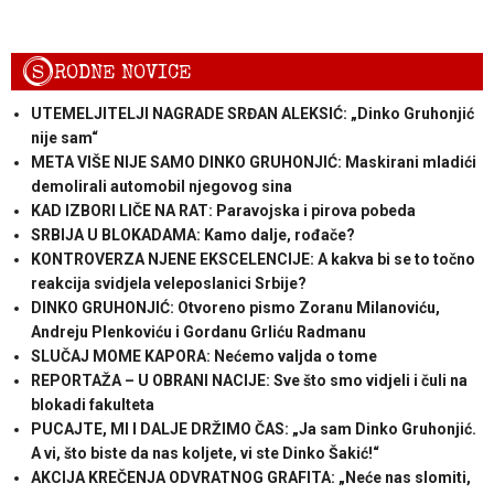
S
RODNE NOVICE
UTEMELJITELJI NAGRADE SRĐAN ALEKSIĆ: „Dinko Gruhonjić
nije sam“
META VIŠE NIJE SAMO DINKO GRUHONJIĆ: Maskirani mladići
demolirali automobil njegovog sina
KAD IZBORI LIČE NA RAT: Paravojska i pirova pobeda
SRBIJA U BLOKADAMA: Kamo dalje, rođače?
KONTROVERZA NJENE EKSCELENCIJE: A kakva bi se to točno
reakcija svidjela veleposlanici Srbije?
DINKO GRUHONJIĆ: Otvoreno pismo Zoranu Milanoviću,
Andreju Plenkoviću i Gordanu Grliću Radmanu
SLUČAJ MOME KAPORA: Nećemo valjda o tome
REPORTAŽA – U OBRANI NACIJE: Sve što smo vidjeli i čuli na
blokadi fakulteta
PUCAJTE, MI I DALJE DRŽIMO ČAS: „Ja sam Dinko Gruhonjić.
A vi, što biste da nas koljete, vi ste Dinko Šakić!“
AKCIJA KREČENJA ODVRATNOG GRAFITA: „Neće nas slomiti,