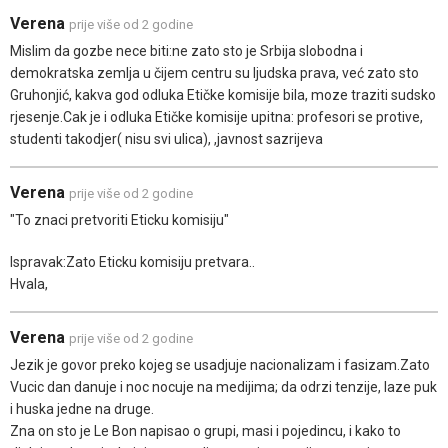
Verena
prije više od 2 godine
Mislim da gozbe nece biti:ne zato sto je Srbija slobodna i
demokratska zemlja u čijem centru su ljudska prava, već zato sto
Gruhonjić, kakva god odluka Etičke komisije bila, moze traziti sudsko
rjesenje.Cak je i odluka Etičke komisije upitna: profesori se protive,
studenti takodjer( nisu svi ulica), ,javnost sazrijeva
Verena
prije više od 2 godine
"To znaci pretvoriti Eticku komisiju"
Ispravak:Zato Eticku komisiju pretvara..
Hvala,
Verena
prije više od 2 godine
Jezik je govor preko kojeg se usadjuje nacionalizam i fasizam.Zato
Vucic dan danuje i noc nocuje na medijima; da odrzi tenzije, laze puk
i huska jedne na druge.
Zna on sto je Le Bon napisao o grupi, masi i pojedincu, i kako to