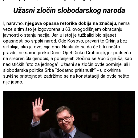
Užasni zločin slobodarskog naroda
I, naravno,
njegova opasna retorika dobija na značaju
, nema
veze s tim što je izgovorena u 63. ovogodišnjem obraćanju
javnosti o stanju nacije. Jer, u istoj je tužbalici bio sijaset
opasnosti po srpski narod. Ode Kosovo, prevari te Grkinja bez
sirtakija, ako je ovo, nije ono. Naslutilo se da će biti i nešto
pravde, ne samo preko Drine. Opet Dinko Gruhonjić, jer podseća
na srebrenički genocid, a počinjenih zločina se Vučić gnuša, kao
nacističkih "sto za jednoga". Užasni se zločin ovde pominje, ali i
slobodarska politika Srba “dodatno pritisnutih” - u okvirima
suvišne pristojnosti zadržimo se na konstataciji da ovde nešto
nije jasno.