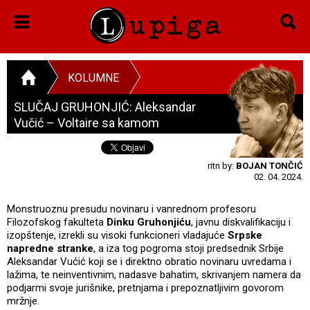
KOLUMNE
SLUČAJ GRUHONJIĆ: Aleksandar
Vučić – Voltaire sa kamom
ritn by:
BOJAN TONČIĆ
02. 04. 2024.
Monstruoznu presudu novinaru i vanrednom profesoru
Filozofskog fakulteta
Dinku Gruhonjiću
, javnu diskvalifikaciju i
izopštenje, izrekli su visoki funkcioneri vladajuće
Srpske
napredne stranke
, a iza tog pogroma stoji predsednik Srbije
Aleksandar Vućić koji se i direktno obratio novinaru uvredama i
lažima, te neinventivnim, nadasve bahatim, skrivanjem namera da
podjarmi svoje jurišnike, pretnjama i prepoznatljivim govorom
mržnje.