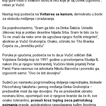
koji gore misli o svakom slovu ili reči koje je taj čovek izgovorio",
rekao je Vučić.
Nastup koji podseća na
Voltairea sa kamom
, demokratu u borbi
za slobodu mišljenja i izražavanja.
Da pojednostavimo, "Sram ga bilo za Dinka Šakića. Ustaški
zlikovac koji je poklao desetine hiljada Srba. Sram te bilo za to.
To ne znači da neko sme da ugrožava njegov fizički integritet",
abolirao je Vučić Gruhonjića. Onako, očinski, ko Tito Branka
Ćopića za „Jeretičku priču“.
Poruka je upućena, podseća na to da je Vučić odličan đak
Vojislava Šešelja koji će 1997. godine u prostorijama Studija B,
nakon što je njegov telohranitelj, Vučićev bliski prijatelj Petar
Panić Pana nasrnuo na advokata Nikolu Barovića i povredio ga,
izgovoriti samo: "Ovo će biti dovoljno".
Sudeći po nastavku pogromaškog divljanja naprednjaka, blokade
Filozofskog fakulteta i javnog vređanja Dinka Gruhonjića –
predsednik misli da nije dovoljno. Pa se predsednik obratio
novinaru lično, opominjući sve iz njegove branše da će ih, sve
onako tolerantno,
provući kroz toplog zeca patriotskog
poimanja
pravde, autokratskog raspolaganja tuđim životima.