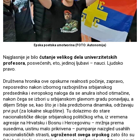
Epska poetska umotvorina (FOTO: Autonomija)
Najglasnije je bilo
ćutanje velikog dela univerzitetskih
profesora
, posvećenih, eto, jedinoj ljubavi – nauci. Ljudsko
pravo.
Društvena hronika ove opskurne realnosti počinje, zapravo,
neposredno nakon izbornog razbojništva srbijanskog
predsednika i evropskog naloga da se anulira ishod otimačine,
nakon čega se izbori u srbijanskom glavnom gradu ponavljaju, a
diljem Srbije se, kao što je i bila predizborna dinamika, održavaju
prvi put (za lokalne skupštine). Tu dolazimo do stare
nacionalističke dikcije srbijanskog političkog vrha, iz vremena
agresije na Hrvatsku i Bosnu i Hercegovinu – mržnja prema
susedima, uistinu malo prikrivena – pumpanje naizgled usahlih
nacionalističkih strasti,
ugroženost svega srpskog
zato što su