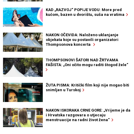
KAD „RAZVOJ“ POPIJE VODU: More pred
kućom, bazen u dvorištu, suša na vratima
NAKON OČEVIDA: Naloženo uklanjanje
objekata koje su postavili organizatori
Thompsonova koncerta
THOMPSONOVI ŠATORI NAD ŽRTVAMA
FAŠISTA: „Oni očito mogu raditi štogod žele“
ŽUTA PISMA: Kritički film koji nije mogao biti
snimljen u Turskoj
NAKON ISKORAKA CRNE GORE: „Vrijeme je da
i Hrvatska razgovara o utjecaju
menstruacije na radni život žena“