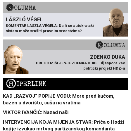
KOLUMNA
LÁSZLÓ VÉGEL
KOMENTAR LÁSZLA VÉGELA: Da li se autokratski
sistem može srušiti pravnim sredstvima?
KOLUMNA
ZDENKO DUKA
DRUGO MIŠLJENJE ZDENKA DUKE: Dijaspora kao
politički projekt HDZ-a
H
IPERLINK
KAD „RAZVOJ“ POPIJE VODU: More pred kućom,
bazen u dvorištu, suša na vratima
VIKTOR IVANČIĆ: Nazad naši
INTERVENCIJA KOJA MIJENJA STVAR: Priča o Hodži
koji je izvukao mrtvog partizanskog komandanta