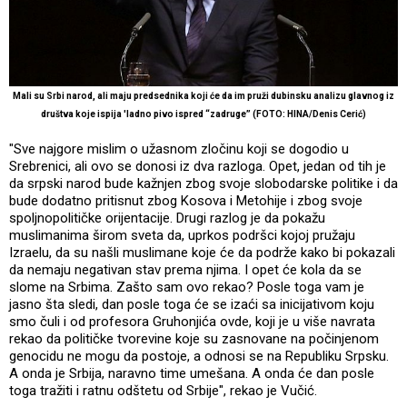
Mali su Srbi narod, ali maju predsednika koji će da im pruži dubinsku analizu glavnog iz
društva koje ispija 'ladno pivo ispred “zadruge” (FOTO: HINA/Denis Cerić)
"Sve najgore mislim o užasnom zločinu koji se dogodio u
Srebrenici, ali ovo se donosi iz dva razloga. Opet, jedan od tih je
da srpski narod bude kažnjen zbog svoje slobodarske politike i da
bude dodatno pritisnut zbog Kosova i Metohije i zbog svoje
spoljnopolitičke orijentacije. Drugi razlog je da pokažu
muslimanima širom sveta da, uprkos podršci kojoj pružaju
Izraelu, da su našli muslimane koje će da podrže kako bi pokazali
da nemaju negativan stav prema njima. I opet će kola da se
slome na Srbima. Zašto sam ovo rekao? Posle toga vam je
jasno šta sledi, dan posle toga će se izaći sa inicijativom koju
smo čuli i od profesora Gruhonjića ovde, koji je u više navrata
rekao da političke tvorevine koje su zasnovane na počinjenom
genocidu ne mogu da postoje, a odnosi se na Republiku Srpsku.
A onda je Srbija, naravno time umešana. A onda će dan posle
toga tražiti i ratnu odštetu od Srbije", rekao je Vučić.