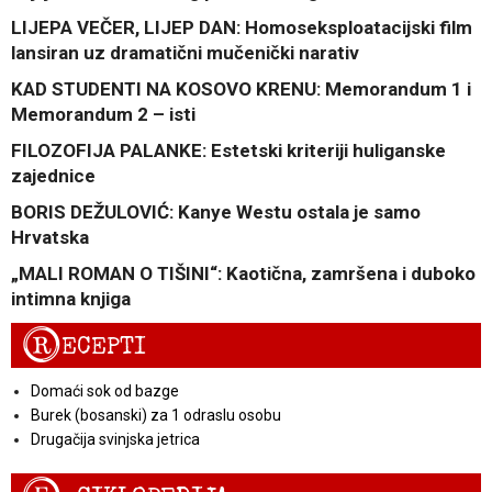
LIJEPA VEČER, LIJEP DAN: Homoseksploatacijski film
lansiran uz dramatični mučenički narativ
KAD STUDENTI NA KOSOVO KRENU: Memorandum 1 i
Memorandum 2 – isti
FILOZOFIJA PALANKE: Estetski kriteriji huliganske
zajednice
BORIS DEŽULOVIĆ: Kanye Westu ostala je samo
Hrvatska
„MALI ROMAN O TIŠINI“: Kaotična, zamršena i duboko
intimna knjiga
R
ECEPTI
Domaći sok od bazge
Burek (bosanski) za 1 odraslu osobu
Drugačija svinjska jetrica