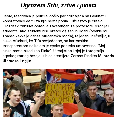
Ugroženi Srbi, žrtve i junaci
Jeste, reagovala je policija, došlo par policajaca na Fakultet i
konstatovalo da tu za njih nema posla. Tužilaštvo je ćutalo,
Filozofski fakultet ostao je zakatančen za profesore, osoblje i
studente. Ako studenti nisu kratko ošišani huligani (odakle mi
znamo kakva je danas studentska moda), te jedan upečatljivi, u
plavo ofarbani, ko Tifa svojedobno, sa kartonskim
transparentom na kojem je epska poetska umotvorina: “Moj
sinko samo nikad kao Dinko”. U majici na kojoj je fotografija
srpskog ratnog heroja i ubice premijera Zorana Đinđića
Milorada
Ulemeka Legije
.