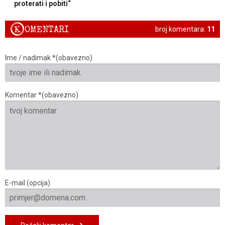
proterati i pobiti“
K
OMENTARI
broj komentara:
11
Ime / nadimak *(obavezno)
Komentar *(obavezno)
E-mail (opcija)