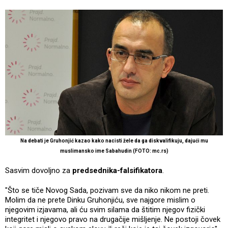
Na debati je Gruhonjić kazao kako nacisti žele da ga diskvalifikuju, dajući mu
muslimansko ime Sabahudin (FOTO: mc.rs)
Sasvim dovoljno za
predsednika-falsifikatora
.
"Što se tiče Novog Sada, pozivam sve da niko nikom ne preti.
Molim da ne prete Dinku Gruhonjiću, sve najgore mislim o
njegovim izjavama, ali ću svim silama da štitim njegov fizički
integritet i njegovo pravo na drugačije mišljenje. Ne postoji čovek